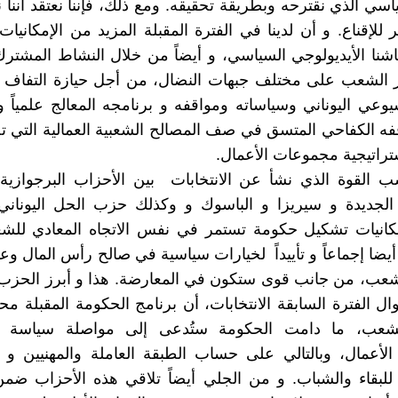
اسي الذي نقترحه وبطريقة تحقيقه. ومع ذلك، فإننا نعتقد أننا ن
ر للإقناع. و أن لدينا في الفترة المقبلة المزيد من الإمكانيا
قاشنا الأيديولوجي السياسي، و أيضاً من خلال النشاط المشتر
 الشعب على مختلف جبهات النضال، من أجل حيازة التفاف 
وعي اليوناني وسياساته ومواقفه و برنامجه المعالج علمياً و
قفه الكفاحي المتسق في صف المصالح الشعبية العمالية التي
راتيجية مجموعات الأعمال.
سب القوة الذي نشأ عن الانتخابات بين الأحزاب البرجوازية 
الجديدة و سيريزا و الباسوك و وكذلك حزب الحل اليوناني،
نيات تشكيل حكومة تستمر في نفس الاتجاه المعادي للش
ً أيضا إجماعاً و تأييداً لخيارات سياسية في صالح رأس المال 
لشعب، من جانب قوى ستكون في المعارضة. هذا و أبرز الحزب
ال الفترة السابقة الانتخابات، أن برنامج الحكومة المقبلة محد
لشعب، ما دامت الحكومة ستُدعى إلى مواصلة سياسة 
أعمال، وبالتالي على حساب الطبقة العاملة والمهنيين و ا
للبقاء والشباب. و من الجلي أيضاً تلاقي هذه الأحزاب ضم