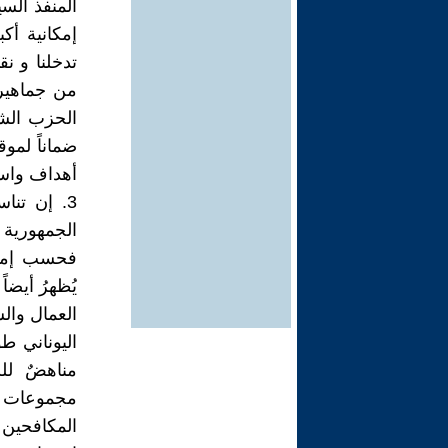
المنفذ السي
إمكانية أكب
تدخلنا و ن
من جماهير
الحزب الشي
ضماناً لمو
أهداف واست
3. إن تنا
الجمهورية 
فحسب إمكا
يُظهرُ أيضا
العمال وا
اليوناني طو
مناهضٌ ل
مجموعات ال
المكافحين 