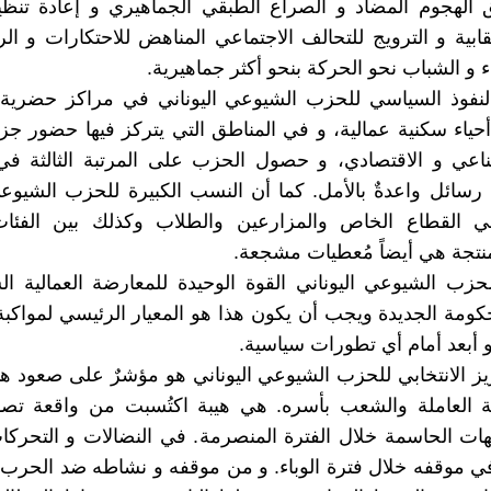
الهجوم المضاد و الصراع الطبقي الجماهيري و إعادة تنظي
نقابية و الترويج للتحالف الاجتماعي المناهض للاحتكارات و الر
 و الشباب نحو الحركة بنحو أكثر جماهيرية.
النفوذ السياسي للحزب الشيوعي اليوناني في مراكز حضرية
 أحياء سكنية عمالية، و في المناطق التي يتركز فيها حضور جز
صناعي و الاقتصادي، و حصول الحزب على المرتبة الثالثة ف
رسائل واعدةٌ باﻷمل. كما أن النسب الكبيرة للحزب الشيوعي
 القطاع الخاص والمزارعين والطلاب وكذلك بين الفئات
لمنتجة هي أيضاً مُعطيات مشجعة.
حزب الشيوعي اليوناني القوة الوحيدة للمعارضة العمالية ا
كومة الجديدة ويجب أن يكون هذا هو المعيار الرئيسي لمواكب
و أبعد أمام أي تطورات سياسية.
عزيز الانتخابي للحزب الشيوعي اليوناني هو مؤشرٌ على صعود ه
ة العاملة والشعب بأسره. هي هيبة اكتُسبت من واقعة تصدّ
هات الحاسمة خلال الفترة المنصرمة. في النضالات و التحركات
 في موقفه خلال فترة الوباء. و من موقفه و نشاطه ضد الحرب ال