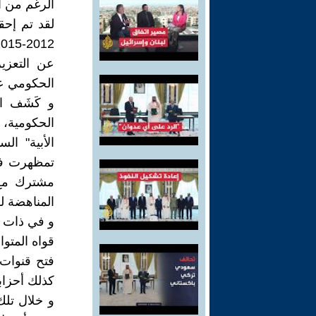
الرغم من ال
لقد تم إحق
عن التعزيز
الحكومي عل
الحكومية، 
الأبية" ا
مشترك مع 
المناهضة 
و في ذات ا
قواه المتو
فتح قنوات 
كذلك أحزابا
و خلال تلك