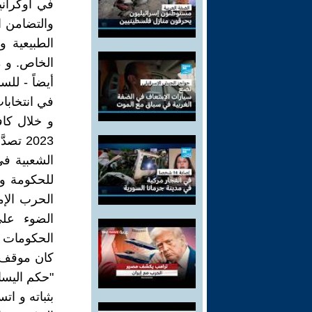
في أوكراني
والتضامن 
الطبيعية و
الخاص. و من
أيضاً - للس
في انتخابا
2023 
الشعبية في 
للحكومة و 
الحرب الإمب
الضوء على
الحكومات 
كان موقف 
"حكم اليسا
بثباته و ا