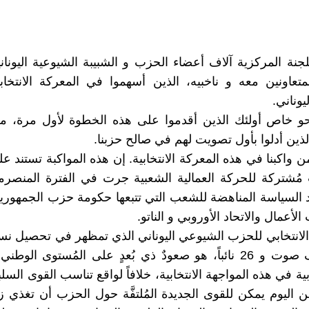
للجنة المركزية آلاف أعضاء الحزب و الشبيبة الشيوعية اليونانية
تعاونين معه و ناخبيه، الذين أسهموا في المعركة الانتخا
وناني.
حو خاص أولئك الذين أقدموا على هذه الخطوة لأول مرة، م
لذين أدلوا بأول تصويت لهم في صالح حزبنا.
 واكبنا في هذه المعركة الانتخابية. إن هذه المواكبة تستند ع
مُشتركة للحركة العمالية الشعبية جرت في الفترة المنصرم
السياسة المناهضة للشعب التي تتبعها حكومة حزب الجمهوري
أعمال والاتحاد الأوروبي و الناتو.
و 425 ألف صوت و 26 نائباً، هو صعودٌ ذي بُعدٍ على المُستوى الوطن
ة في هذه المواجهة الانتخابية، خلافاً لواقع تناسب القوى السل
من اليوم يمكن للقوى الجديدة المُلتفَّة حول الحزب أن تغذي زخ