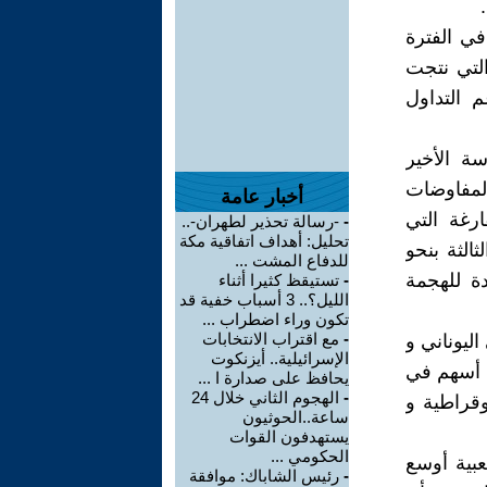
في الفترة
 التي نتجت
م التداول
-2019 عن طابع سياسة اﻷخير
المفاوضات
أخبار عامة
رغة التي
-
-رسالة تحذير لطهران-..
تحليل: أهداف اتفاقية مكة
ذكرة الثالثة بنحو
للدفاع المشت ...
ة للهجمة
-
تستيقظ كثيرا أثناء
الليل؟.. 3 أسباب خفية قد
تكون وراء اضطراب ...
-
مع اقتراب الانتخابات
ليوناني و
الإسرائيلية.. أيزنكوت
ا أسهم في
يحافظ على صدارة ا ...
-
الهجوم الثاني خلال 24
وقراطية و
ساعة..الحوثيون
يستهدفون القوات
الحكومي ...
بية أوسع
-
رئيس الشاباك: موافقة