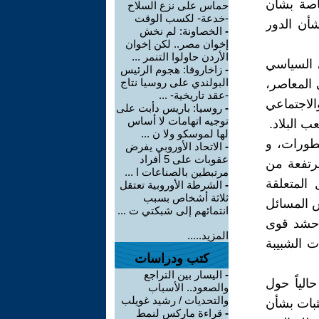
اصة بشأن
حماس على نزع السلاح
-خدعة- لكسب الوقت
شأن الدور
-
الخصاونة: لم نخش
إخوان مصر.. لكن إخوان
الأردن حاولوا التنمر ...
ي السياسي
-
زاخاروفا: هجوم الرئيس
البولندي على روسيا نتاج
 المعاصر،
-عقد تاريخية- ...
الاجتماعي
-
روسيا: باريس دأبت على
توجيه اتهامات لا أساس
ب البلاد.
لها لموسكو ولا ن ...
طورات، و
-
الاتحاد الأوروبي يفرض
عقوبات على 5 أفراد
رتفعة من
مرتبطين بالصناعات ا ...
المتعلقة
-
الشرطة الأوروبية تعتقل
ثلاثة أشخاص بسبب
ش المسائل
انتمائهم إلى شبكتي ت ...
ة حشد قوى
المزيد.....
ت الشبيبة
كتب ودراسات
-
اليسار بين التراجع
الياً حول
والصعود.. الأسباب
والتحديات / رشيد غويلب
ثبات بشأن
-
قراءة ماركس لنمط