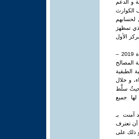
ة و الدعم
 الكوارث
ن لحسابهم
ذي تمظهرَ
ركز الأول
و خلال كافة اللحظات الحاسمة في فترة حكم حزب الجمهورية الجديدة 2019 –
ة المصالح
ة الطبقية
ء، و خلال
يثُ سلَّط
ها جميع
 آمنت بـ
 أن تعترف
 ذلك على