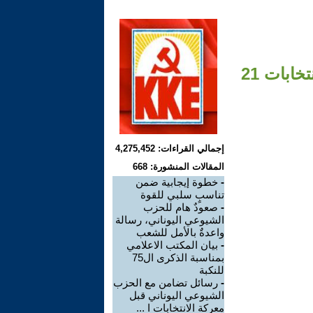
بيان اللجنة المركزية للحزب الشيوعي اليوناني عن نتائج انتخابات 21
إجمالي القراءات: 4,275,452
المقالات المنشورة: 668
-
خطوة إيجابية ضمن
تناسبٍ سلبي للقوة
-
صعودٌ هام للحزب
الشيوعي اليوناني، رسالة
واعدةٌ بالأمل للشعب
-
بيان المكتب الاعلامي
بمناسبة الذكرى ال75
للنكبة
-
رسائل تضامن مع الحزب
الشيوعي اليوناني قبل
معركة الانتخابات ا ...