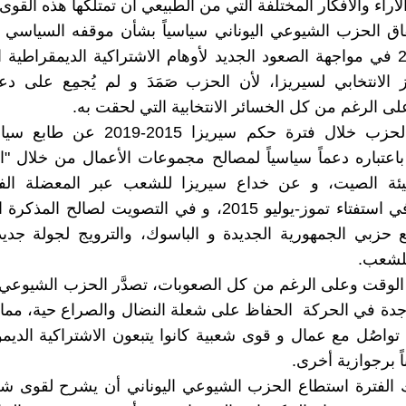
آراء والأفكار المختلفة التي من الطبيعي أن تمتلكها هذه القوى.
اق الحزب الشيوعي اليوناني سياسياً بشأن موقفه السياسي 
2012-2015 في مواجهة الصعود الجديد لأوهام الاشتراكية الديمقراطية
 الانتخابي لسيريزا، لأن الحزب صَمَدَ و لم يُجمِع على دع
ى الرغم من كل الخسائر الانتخابية التي لحقت به.
و كَشَف الحزب خلال فترة حكم سيريزا 2015
باعتباره دعماً سياسياً لمصالح مجموعات الأعمال من خلال "
لسيئة الصيت، و عن خداع سيريزا للشعب عبر المعضلة الفا
تمظهرت في استفتاء تموز-يوليو 2015، و في التصويت لصالح الم
حزبي الجمهورية الجديدة و الباسوك، والترويج لجولة جديد
للشعب.
لوقت وعلى الرغم من كل الصعوبات، تصدَّر الحزب الشيوعي ا
اجدة في الحركة الحفاظ على شعلة النضال والصراع حية، مم
تواصُل مع عمال و قوى شعبية كانوا يتبعون الاشتراكية الديم
ً برجوازية أخرى.
 الفترة استطاع الحزب الشيوعي اليوناني أن يشرح لقوى شع