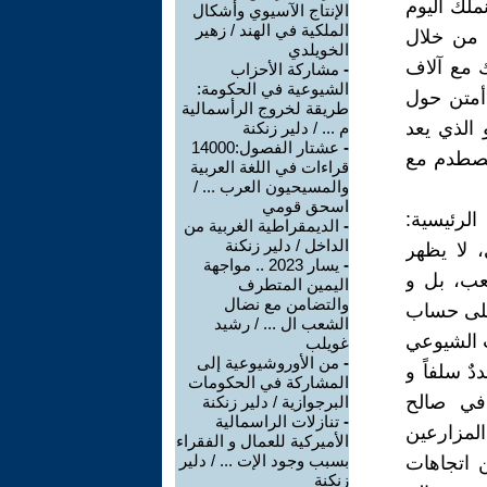
ملك اليوم
الإنتاج الآسيوي وأشكال
الملكية في الهند / زهير
ت من خلال
الخويلدي
ك مع آلاف
-
مشاركة الأحزاب
الشيوعية في الحكومة:
أمتن حول
طريقة لخروج الرأسمالية
 الذي يعد
م ... / دلير زنكنة
-
عشتار الفصول:14000
 تصطدم مع
قراءات في اللغة العربية
والمسيحيون العرب ... /
اسحق قومي
الرئيسية:
-
الديمقراطية الغربية من
الداخل / دلير زنكنة
 لا يظهر
-
يسار 2023 .. مواجهة
عب، بل و
اليمين المتطرف
والتضامن مع نضال
وعلى حساب
الشعب ال ... / رشيد
 الشيوعي
غويلب
-
من الأوروشيوعية إلى
دٌ سلفاً و
المشاركة في الحكومات
في صالح
البرجوازية / دلير زنكنة
-
تنازلات الراسمالية
لمزارعين
الأميركية للعمال و الفقراء
بسبب وجود الإت ... / دلير
ن اتجاهات
زنكنة