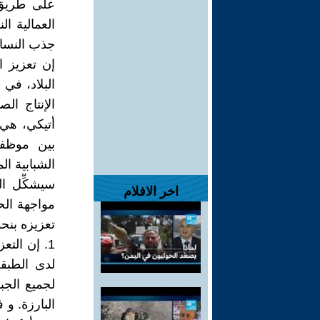
على طريق 
العمالية ال
جذب النساء
إن تعزيز 
البلاد، في
الإنتاج ال
أتيكي، هي 
بين موظفي
الشبابية ا
سيشكِّل ال
اخر الافلام
مواجهة الح
تعزيزه بنح
1. إن الت
لدى الطبق
لجميع الجب
البارزة. و