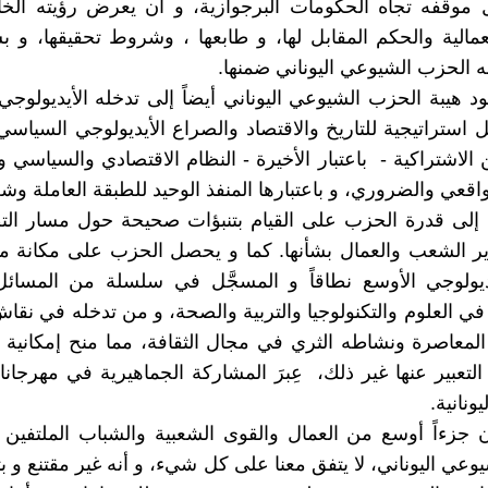
 موقفه تجاه الحكومات البرجوازية، و أن يعرض رؤيته الخ
مالية والحكم المقابل لها، و طابعها ، وشروط تحقيقها، و ب
ه الحزب الشيوعي اليوناني ضمنها.
د هيبة الحزب الشيوعي اليوناني أيضاً إلى تدخله الأيديولوج
استراتيجية للتاريخ والاقتصاد والصراع الأيديولوجي السياسي
 الاشتراكية - باعتبار اﻷخيرة - النظام الاقتصادي والسياسي و
اقعي والضروري، و باعتبارها المنفذ الوحيد للطبقة العاملة وشع
 إلى قدرة الحزب على القيام بتنبؤات صحيحة حول مسار الت
ير الشعب والعمال بشأنها. كما و يحصل الحزب على مكانة م
ديولوجي الأوسع نطاقاً و المسجَّل في سلسلة من المسائل 
في العلوم والتكنولوجيا والتربية والصحة، و من تدخله في نقا
 المعاصرة ونشاطه الثري في مجال الثقافة، مما منح إمكاني
لتعبير عنها غير ذلك، عِبرَ المشاركة الجماهيرية في مهرجانا
ونانية.
أن جزءاً أوسع من العمال والقوى الشعبية والشباب الملتفين ح
وعي اليوناني، لا يتفق معنا على كل شيء، و أنه غير مقتنع و ب