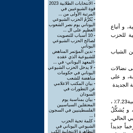
-
الانتخابات الطلابية 2023
قوة الشيوعيين في
المرتبة الأولى من ...
-
يُكرِّمُ الحزب الشيوعي
اليوناني يوم نصر الشعوب
، و أتباع
العظيم على ال ...
بية للحزب
-
10 أسباب للتصويت
لصالح الحزب الشيوعي
اليوناني
ن الشباب
-
ندين المؤتمر المناهض
للشيوعية الذي عقده
-المعهد اليوناني- في ...
-
لا يدخل الحزب الشيوعي
لى نضالات
اليوناني في حكومات
ة، و على
مناهضة للشعب
-
بيان المكتب الاعلامي
ة الجديدة
عن التطورات في
السودان
-
بيان بمناسبة يوم
إن التعزيز الانتخابي للحزب الشيوعي اليوناني الذي تمظهر في تحصيل نسبة7.23٪ ،
المعتقلين السياسيين
ي، و يُشكِّلُ
الفلسطينيين في السجون
ا ...
بي الحالي.
-
كلمة تحية الحزب
ماً جديداً
الشيوعي اليوناني في
التظاهرة الانتخابية الكب