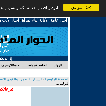
موافق - OK
لتوفير افضل خدمة لكم ولتسهيل عملي
أخبار عامة
-
وكالة أنباء المرأة
-
اخبار الأدب و
الموقع
يسارية
"من أج
حاز ال
إذا لديك
الزوار
اضافة/خدمات
بحث/الارشيف
الصفحة الرئيسية
-
اليسار , التحرر , والقوى الان
البرلمانية
تبرعاتكم