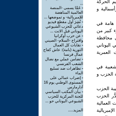
م الحركة
...
-
عَمَّا يسمى -المنصة
أسمالية و
العالمية المناهضة
للإمبريالية- و تموضعها ...
-
نُشِرَ أول مقطع فيديو
 هامة في
دعائي للحزب الشيوعي
ء كبير من
اليوناني قبل الانت ...
-
عن حرب أوكرانيا
ي محافظة
واقتراح -السلام- الصيني
 اليوناني
-
نقابات كل العمال
الثورية (بامة): عاش كفاح
 العمرية
عمال فرنسا
-
تضامن عملي مع نضال
الشعب الفرنسي
لشعبية في
-
تظاهرات ضد تسليع
الماء
ة الحزب و
-
إضراب عمالي على
المستوى الوطني يوم 16
آذارمارس
يبة الحزب
-
بيان المكتب السياسي
ُر الحزب
للجنة المركزية للحزب
الشيوعي اليوناني حو ...
 العمالية
إمبريالية
المزيد.....