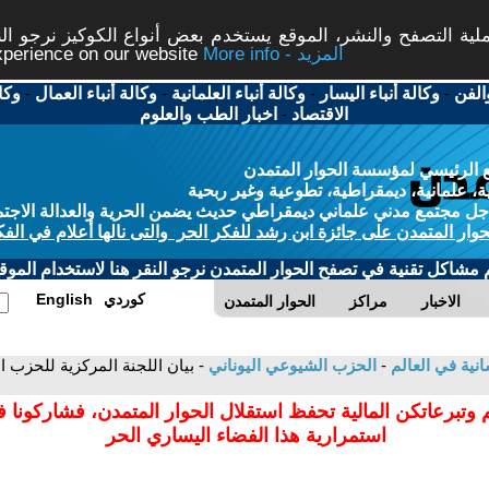
ة التصفح والنشر، الموقع يستخدم بعض أنواع الكوكيز نرجو النق
More info - المزيد
experience on our website
الفن
-
وكالة أنباء اليسار
-
وكالة أنباء العلمانية
-
وكالة أنباء العمال
-
وكا
الاقتصاد
-
اخبار الطب والعلوم
 الرئيسي لمؤسسة الحوار المتمدن
، علمانية، ديمقراطية، تطوعية وغير ربحية
ل مجتمع مدني علماني ديمقراطي حديث يضمن الحرية والعدالة الاجتم
حوار المتمدن على جائزة ابن رشد للفكر الحر والتى نالها أعلام في الفك
م مشاكل تقنية في تصفح الحوار المتمدن نرجو النقر هنا لاستخدام الموقع
كوردي
English
الاخبار
مراكز
الحوار المتمدن
سانية في العالم
-
الحزب الشيوعي اليوناني
 وتبرعاتكن المالية تحفظ استقلال الحوار المتمدن، فشاركونا 
استمرارية هذا الفضاء اليساري الحر