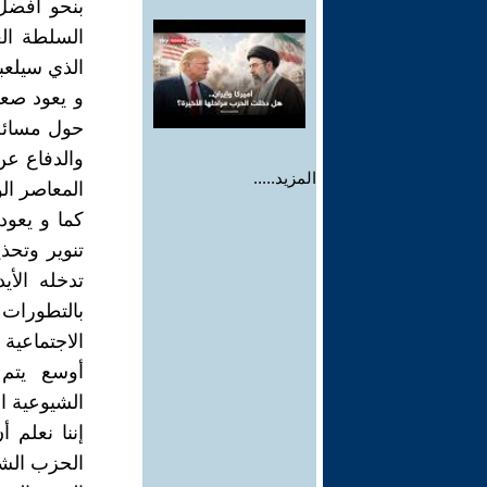
بنحو أفضل
السلطة الع
الذي سيلعب
و يعود صعو
حول مسائل 
والدفاع عن
المزيد.....
المعاصر الو
كما و يعود
تنوير وتحذ
تدخله الأي
بالتطورات 
الاجتماعية
أوسع يتم ا
الشيوعية الي
إننا نعلم 
الحزب الشي