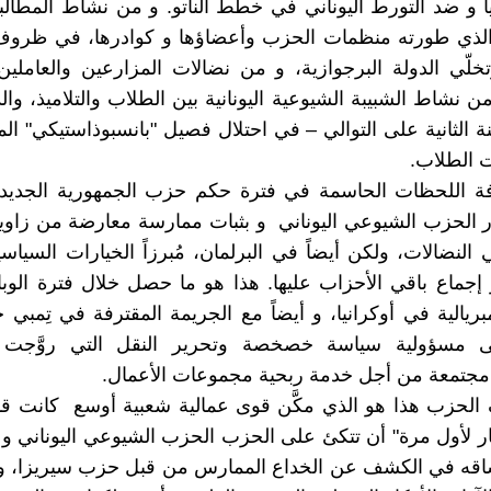
ا و ضد التورط اليوناني في خطط الناتو. و من نشاط المطالب
الذي طورته منظمات الحزب وأعضاؤها و كوادرها، في ظروف
تخلّي الدولة البرجوازية، و من نضالات المزارعين والعاملي
 نشاط الشبيبة الشيوعية اليونانية بين الطلاب والتلاميذ، وال
نة الثانية على التوالي – في احتلال فصيل "بانسبوذاستيكي" الم
ت الطلاب.
تصدَّر الحزب الشيوعي اليوناني و بثبات ممارسة معارضة من زاوي
النضالات، ولكن أيضاً في البرلمان، مُبرزاً الخيارات السياسي
إجماع باقي اﻷحزاب عليها. هذا هو ما حصل خلال فترة الوبا
ريالية في أوكرانيا، و أيضاً مع الجريمة المقترفة في تِمبي ح
 مسؤولية سياسة خصخصة وتحرير النقل التي روَّجت ل
مجتمعة من أجل خدمة ربحية مجموعات اﻷعمال.
الحزب هذا هو الذي مكَّن قوى عمالية شعبية أوسع كانت قد
ر لأول مرة" أن تتكئ على الحزب الحزب الشيوعي اليوناني و
تساقه في الكشف عن الخداع الممارس من قبل حزب سيريزا، و