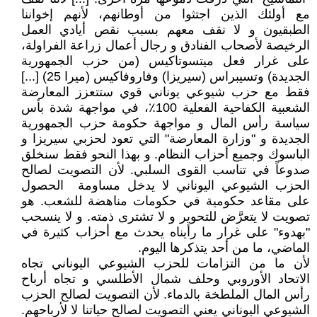
مع أولئك الذين اجتثوا من أوطانهم، لأنهم إخواننا
الطبقيون و لا نقف معهم بسبب نقص أيادي العمل
الرخيصة لأصحاب الفنادق و رجال أعمال زراعة الفراولة،
على غرار فعل ميتسوتاكيس (من حزب الجمهورية
الجديدة) وتسيبراس (سيريزا) وفاروفاكيس (ميرا 25) [...]
فقط مع حزب شيوعي يوناني قوي ستتعزز المعارضة
الشعبية الكفاحية الفعلية 100٪، في مواجهة شدة بأس
سياسة رأس المال و مواجهة حكومة حزب الجمهورية
الجديدة و "وزارة المعارضة" التي تعود لحزبي سيريزا و
الباسوك وجميع أحزاب النظام. و بهذا النحو فقط سنخلق
صدوعاً في تناسب القوى السلبي. لأن التصويت لصالح
الحزب الشيوعي اليوناني لا يدخل مساومة الحصول
على مقاعد حكومية في حكومات مناهضة للشعب. هو
تصويت لا يتعرَّض للتحوير و لا تشترى ذمته. و لا ينسحب
"بهدوء" على غرار ما رأيناه يحدث مع أحزاب كثيرة في
الماضي، ما من أحد يتذكرها اليوم.
لأن ما من التزامات للحزب الشيوعي اليوناني تجاه
الاتحاد الأوروبي وحلف شمال الأطلسي و تجاه أرباح
رأس المال الملطخة بالدماء. لأن التصويت لصالح الحزب
الشيوعي اليوناني يعني التصويت لصالح حياتنا لا لأرباحهم.