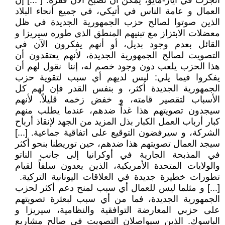
أنجزت في أيار-مايو، يمكن أن تصبح الآن قفزة. [ ...] إن
العمال و عامة الناس في أتيكي، في جميع أنحاء البلاد
الذين صوتوا لصالح حزب الجمهورية الجديدة في ظل
معضلات الابتزاز مع تبنيهم المنطق الذي طوره سيريزا و
القائل بعدم وجود بديل، أو أنهم يفكرون الآن في
التصويت لصالح الجمهورية الجديدة، لأنهم يعتقدون أن
هذا الحزب يلعب دون وجود خصم له، إننا نقول لهم أن
يفكروا فيما يلي: ليس لديهم أي سبب لتقوية حزب
الجمهورية الجديدة أكثر، و بنفس القدر فإن لهم كل
الأسباب لتقصير قامته، و خفض زخمه قليلاً. لأنهم
سيجدون تصويتهم هذا غداً ضدهم، عندما يطلب منهم
كبار أرباب العمل الكبار بذل المزيد من الجهد لإنقاذ أرباح
الشركة، و سيرفضون التوقيع على اتفاقية جماعية. [...]
سيجد العمال تصويتهم هذا ضدهم، حين توريطنا بنحو أكثر
في المذبحة الجارية في أوكرانيا إلى جانب الناتو
والولايات المتحدة الأمريكية، الذين يعدون سلفاً لقيام
تطورات خطيرة جديدة في العلاقات اليونانية التركية.
[...] و مثلما ليس للعمال أي سبب لمنح دعم أكثر لحزب
الجمهورية الجديدة، فما من أي سبب لبعثرة تصويتهم
على حزبي المعارضة التوافقية والنظامية، سيريزا و
الباسوك. الذين سيواصلان التصويت في صالح مشاريع