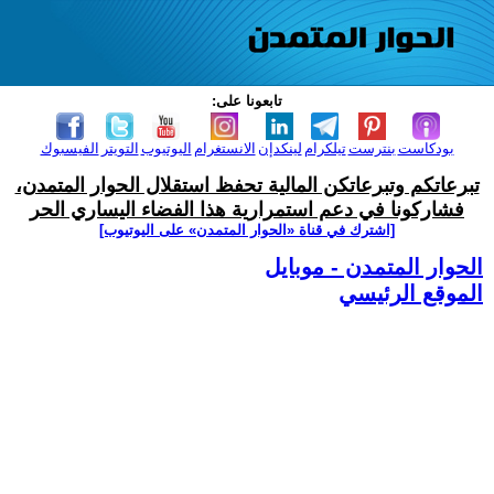
تابعونا على:
بودكاست
بنترست
تيلكرام
لينكدإن
الانستغرام
اليوتيوب
التويتر
الفيسبوك
تبرعاتكم وتبرعاتكن المالية تحفظ استقلال الحوار المتمدن،
فشاركونا في دعم استمرارية هذا الفضاء اليساري الحر
[اشترك في قناة ‫«الحوار المتمدن» على اليوتيوب]
الحوار المتمدن - موبايل
الموقع الرئيسي