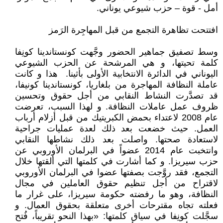
أمل - قوة – حزب شيوعي يوناني.
افتتحت تظاهرة التجمع من قبل المهاجِرة الرَمز
وسط تصفيق جماهير الحضور وجَّهت كونستاندينا كونِفا
كلمة تحيتها، و هي المرشحة عن الحزب الشيوعي
اليوناني في الدائرة الانتخابية اﻷولى بأثينا. هذا و كانت
عاملة النظافة المهاجرة من بلغاريا، كونستاندينا كونيفا،
قد تصدَّرت النشاط النقابي من أجل حقوق وتحسين
ظروف عمل عاملات النظافة. و لهذا السبب، تعرضت
عام 2008 لاعتداء بحمض الكبريتيك من قبل أزلام أرباب
العمل. حيث خضعت بعد ذلك لعدة عمليات جراحية
لاستعادة صحتها. واصلت بعد ذلك نشاطها النقابي
وانتخبت عام 2014 عضواً في البرلمان الأوروبي عن
حزب سيريزا. و كما أشارت في كلمتها التي ألقتها خلال
التجمع، فقد روَّجت بصفتها عضوا في البرلمان الأوروبي
لاقتراح من أجل تنظيم حقوق العاملين في مجال
النظافة، وهو ما رفضته حكومة سيريزا، على غرار ما
فعلته تجاه مقترحات أخرى متعلقة بحقوق العمال. و
سجَّلت كونِفا في سياق كلمتها: «بهذا النحو تقريباً، فُتح