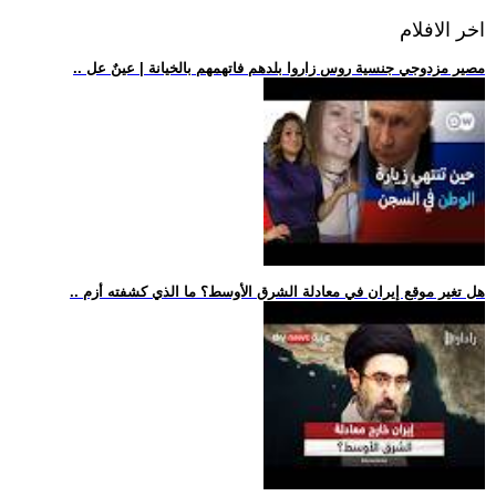
اخر الافلام
.. مصير مزدوجي جنسية روس زاروا بلدهم فاتهمهم بالخيانة | عينٌ عل
.. هل تغير موقع إيران في معادلة الشرق الأوسط؟ ما الذي كشفته أزم