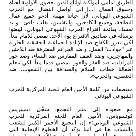
الطريق أمامي لمواكبة أولئك الذين يعطون الأولوية لحياة
وحقوق العمال [...] إني أواصل النضال مع الحزب
الشيوعي اليوناني، لأن حياتنا مهمة. أدعو جميع عمال
النظافة، وجميع الكادحين، والنقابيين، بقلب دافئ و يد
تمسك بقائمة اقتراع الحزب الشيوعي اليوناني، ليبعثوا
برسالة في صناديق الاقتراع يوم الأحد. نمضي للأمام معاً.
لكي نعزز الكفاح ضد الإبادة الجماعية الحقيقية الجارية
عبر "حوادث" العمل، و ضد الجرائم المقترفة ضد اللاجئين
والمهاجرين، وضد العنف الممارس ضد النساء، وضد جور
المزادات، ضد الفقر والعوز. نمضي قدما معاً. لكي يتعلم
أطفالنا خطاب السلام والصداقة بين الشعوب، ضد
العنصرية والحرب».
مقتطفات من كلمة الأمين العام للجنة المركزية للحزب
الشيوعي اليوناني
مع صعوده إلى منبر التجمع، سجَّل ذيميتريس
كوتسوباس، الأمين العام للجنة المركزية للحزب
الشيوعي اليوناني:« إن التجمع الأحمر الكبير للشعب
والشباب هنا في أثينا يؤكد أن الخطوة الإيجابية التي