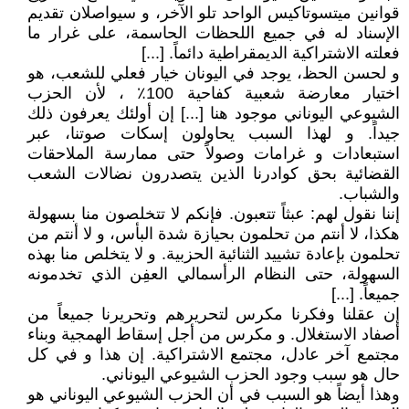
قوانين ميتسوتاكيس الواحد تلو الآخر، و سيواصلان تقديم
اﻹسناد له في جميع اللحظات الحاسمة، على غرار ما
فعلته الاشتراكية الديمقراطية دائماً. [...]
و لحسن الحظ، يوجد في اليونان خيار فعلي للشعب، هو
اختيار معارضة شعبية كفاحية 100٪ ، لأن الحزب
الشيوعي اليوناني موجود هنا [...] إن أولئك يعرفون ذلك
جيداً. و لهذا السبب يحاولون إسكات صوتنا، عبر
استبعادات و غرامات وصولاً حتى ممارسة الملاحقات
القضائية بحق كوادرنا الذين يتصدرون نضالات الشعب
والشباب.
إننا نقول لهم: عبثاً تتعبون. فإنكم لا تتخلصون منا بسهولة
هكذا، لا أنتم من تحلمون بحيازة شدة البأس، و لا أنتم من
تحلمون بإعادة تشييد الثنائية الحزبية. و لا يتخلص منا بهذه
السهولة، حتى النظام الرأسمالي العفِن الذي تخدمونه
جميعاً. [...]
إن عقلنا وفكرنا مكرس لتحريرهم وتحريرنا جميعاً من
أصفاد الاستغلال. و مكرس من أجل إسقاط الهمجية وبناء
مجتمع آخر عادل، مجتمع الاشتراكية. إن هذا و في كل
حال هو سبب وجود الحزب الشيوعي اليوناني.
وهذا أيضاً هو السبب في أن الحزب الشيوعي اليوناني هو