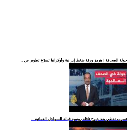
.. جولة الصحافة | هرمز ورقة ضغط إيرانية وأوكرانيا تسرّع تطوير ص
.. تسرب نفطي بعد جنوح ناقلة روسية قبالة السواحل العمانية