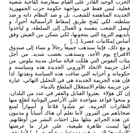
الحزب الوحيد القادر على القيام بمعارضة كفاحية شعبية
فعلية، ليس فقط في مواجهة حكومة حزب الجمهورية
الجديدة المناهضة للشعب، بل و ضد النظام ذاته و ضد
سلطته، لكي يُفتح طريق إسقاط الرأسمالية أخيراً، و
ليصل الشعب بنفسه و العمال إلى السلطة، و ليأخذوا
بأيديهم الثروة التي ينتجونها، لكي نتمكن من العيش وفق
أساس إمكانيات عصرنا. [...]
و مع ذلك، فإننا سنذهب جميعاً رجالاً و نساء إلى صندوق
الاقتراع يوم الأحد، وسنذهب بغضب شديد. من أجل
مئات النفوس التي هلكت قبالة ساحل مدينة بيلوس. من
أجل جريمة الاتحاد الأوروبي الجديدة هذه وسياسته و
حكوماته و أحزابه التي صاغت هذه السياسة ونفذتها. لذا
فإن هذه الجريمة الجديدة هي في التحليل النهائي، عبارة
عن جريمة نظام الاستغلال الملطخ بالدماء.
إن كل هؤلاء بعثروا القنابل والفقر في عدد من البلدان،
و منحوا قواعد متواجدة على الأراضي اليونانية لتقلع منها
الطائرات الحربية، ثم شيَّدوا قلاعاً و أسواراً لمنع
ضحاياهم من المرور. لأننا نعلم أن هناك أسباباً و مذنبون
عن هذه الجرائم مثلها مثل اجتثاث البشر من أوطانهم.
إنها ليست ظاهرة طبيعية، على غرار ما عرضتها
"التماسيح" التي ذرفت دموعها مرة أخرى. [...] لأننا نقف