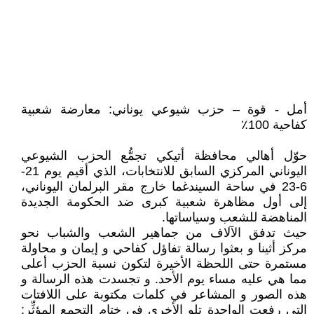
أمل - قوة – حزب شيوعي يوناني: معارضة شعبية
كفاحية 100٪
حوّل أهالي محافظة أتيكي تجمُّع الحزب الشيوعي
اليوناني المركزي السابق للانتخابات، الذي أقيم يوم 21-
6-23 في ساحة السيندغما خارج مقر البرلمان اليوناني،
إلى أول مظاهرة شعبية كبرى ضد الحكومة الجديدة
المناهضة للشعب وسياساتها.
حيث تدفق الآلاف من جماهير الشعب والشباب نحو
مركز أثينا و بعثوا رسالة تفاؤل كفاحي و إيمان و محاولة
مستمرة حتى اللحظة الأخيرة لتكون نسبة الحزب أعلى
مما هي عليه مساء يوم الأحد. و تجسدت هذه الرسالة و
هذه الصور و المشاعر في كلمات مكتوبة على اللافتات
التي رفعت الواحدة تلو الأخرى في ختام التجمع المؤثِّر: