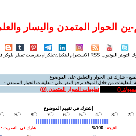
ين الحوار المتمدن واليسار والعلم
وك
التويتر
اليوتيوب
RSS
الانستغرام
لينكدإن
تيلكرام
بنترست
تمبلر
بلوكر
فل
ميع - شارك في الحوار والتعليق على الموضوع
 التعليقات من خلال الموقع نرجو النقر على - تعليقات الحوار المتمدن -
يسبوك (
)
تعليقات الحوار المتمدن (
0
)