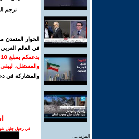
ترجم ال
الحوار المتمدن م
في العالم العربي
ب
والمستقل، ليبقى ص
والمشاركة في دع
ا‫
في رحيل جليل شهبا
المزيد.....