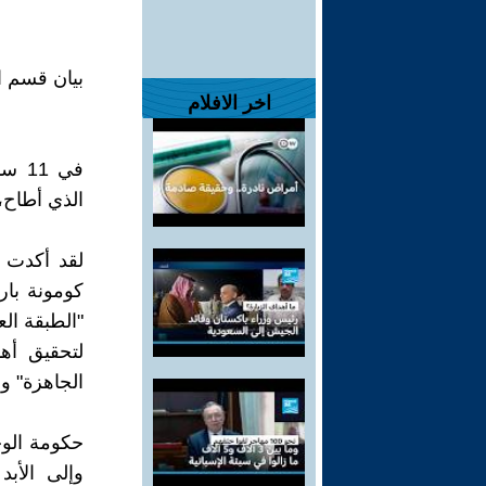
بيان قسم ا
اخر الافلام
الذي أطاح، 
لقد أكدت 
كومونة بار
"الطبقة الع
لتحقيق أهد
الجاهزة" و
حكومة الوح
وإلى الأبد