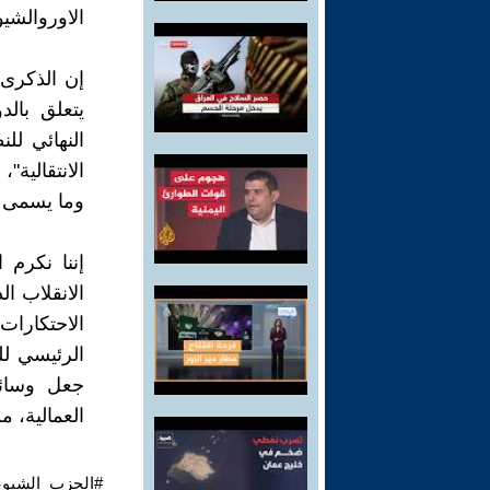
الاوروالشيو
إن الذكرى 
يتعلق بال
النهائي لل
الانتقالية"
وما يسمى با
إننا نكرم 
الانقلاب ا
الاحتكارات
الرئيسي لل
جعل وسائل
العمالية، م
#الحزب_الشيوعي