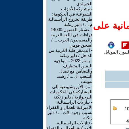
الخويلدي
-
مشاركة الأحزاب
الشيوعية في الحكومة:
طريقة لخروج الرأسمالية
انية على
م ... / دلير زنكنة
-
عشتار الفصول:14000
قراءات في اللغة العربية
والمسيحيون العرب ... /
اسحق قومي
-
الديمقراطية الغربية من
يبورد
الموبايل
الداخل / دلير زنكنة
-
يسار 2023 .. مواجهة
اليمين المتطرف
والتضامن مع نضال
الشعب ال ... / رشيد
غويلب
-
من الأوروشيوعية إلى
المشاركة في الحكومات
البرجوازية / دلير زنكنة
-
تنازلات الراسمالية
الأميركية للعمال و الفقراء
بسبب وجود الإت ... / دلير
زنكنة
-
تنازلات الراسمالية
الأميركية للعمال و الفقراء