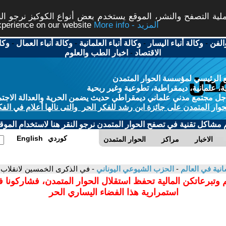
ة التصفح والنشر، الموقع يستخدم بعض أنواع الكوكيز نرجو النق
More info - المزيد
experience on our website
الفن
-
وكالة أنباء اليسار
-
وكالة أنباء العلمانية
-
وكالة أنباء العمال
-
وكا
الاقتصاد
-
اخبار الطب والعلوم
 الرئيسي لمؤسسة الحوار المتمدن
، علمانية، ديمقراطية، تطوعية وغير ربحية
ل مجتمع مدني علماني ديمقراطي حديث يضمن الحرية والعدالة الاجتم
حوار المتمدن على جائزة ابن رشد للفكر الحر والتى نالها أعلام في الفك
م مشاكل تقنية في تصفح الحوار المتمدن نرجو النقر هنا لاستخدام الموقع
كوردي
English
الاخبار
مراكز
الحوار المتمدن
سانية في العالم
-
الحزب الشيوعي اليوناني
- في الذكرى الخمسين لانقلاب 
 وتبرعاتكن المالية تحفظ استقلال الحوار المتمدن، فشاركونا 
استمرارية هذا الفضاء اليساري الحر