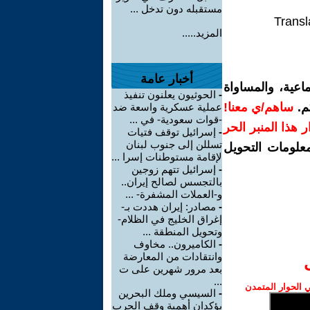
مستقبله دون تدخل ...
Transl
المزيد.....
أخبار عامة
اعية، والمساواة
-
الحوثيون يعلنون تنفيذ
م.
ساهم/ي معنا!
عملية عسكرية واسعة ضد
-قوات سعودية- في ...
رار هذا المنبر الحر
-
إسرائيل توقف فتيات
تسللن إلى جنوب لبنان
معلومات التحويل
لإقامة مستوطنات إسرا ...
-
إسرائيل تتهم زوجين
بالتجسس لصالح إيران..
و-العملات المشفرة- ...
-
مصادر: إيران هددت بـ-
إغراق الخليج في الظلام-
وتحويل المنطقة ...
-
الكاميرون.. مخاوف
وانتقادات من المعارضة
بعد مرور شهرين على ت
...
الحوار المتمدن
-
السيسي وملك البحرين
يؤكدان أهمية وقف الحرب