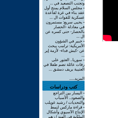
وتجنب التصعيد في ...
-
مجلس السلام يمنح أول
عقد بناء في غزة لقاعدة
عسكرية للقوات ال ...
-
يحيى سريع: مستمرون
في معادلة -الحصار
بالحصار- حتى كسره عن
ال ...
-
خبير في الشؤون
الأمريكية: ترامب يبحث
عن -كبش فداء- لأزمة إير
...
-
سوريا.. العثور على
رفات عائلة تضم طفلا في
العتيبة بريف دمشق ...
المزيد.....
كتب ودراسات
-
اليسار بين التراجع
والصعود.. الأسباب
والتحديات / رشيد غويلب
-
قراءة ماركس لنمط
الإنتاج الآسيوي وأشكال
الملكية في الهند / زهير