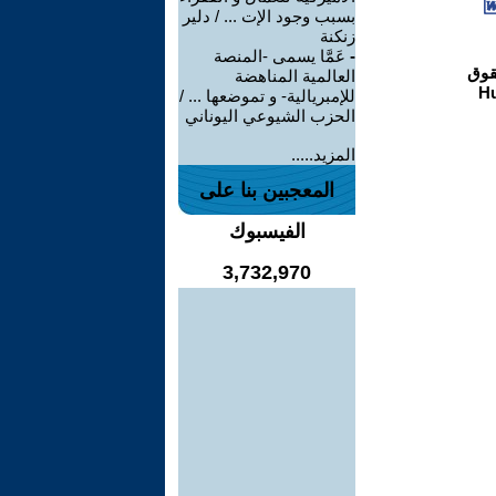
بسبب وجود الإت ... / دلير
زنكنة
-
عَمَّا يسمى -المنصة
العالمية المناهضة
للإمبريالية- و تموضعها ... /
الحزب الشيوعي اليوناني
المزيد.....
المعجبين بنا على
الفيسبوك
3,732,970