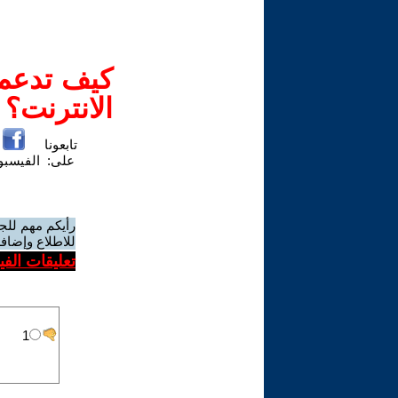
كيف تدعم-
الانترنت؟
تابعونا
على:
الفيسب
رأيكم مهم للج
للاطلاع وإضافة
تعليقات الف