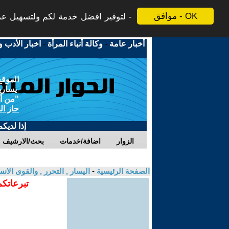
موافق - OK
لتوفير افضل خدمة لكم ولتسهيل عملي
أخبار عامة
-
وكالة أنباء المرأة
-
اخبار الأدب و
الموقع
يسارية
"من أج
حاز ال
إذا لديك
الزوار
اضافة/خدمات
بحث/الارشيف
الصفحة الرئيسية
-
اليسار , التحرر , والقوى الان
تبرعاتكم