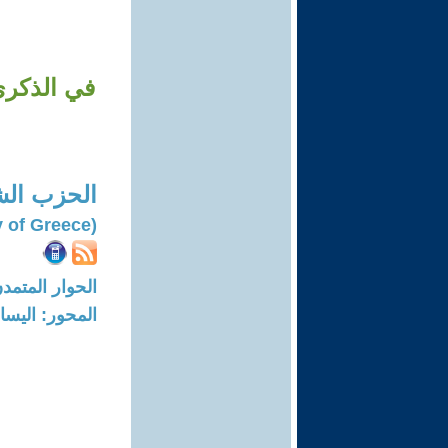
في الذكرى
الحزب الش
(Communist Party of Greece)
الحوار المتمدن-العدد: 7731 - 23
المحور: اليسار