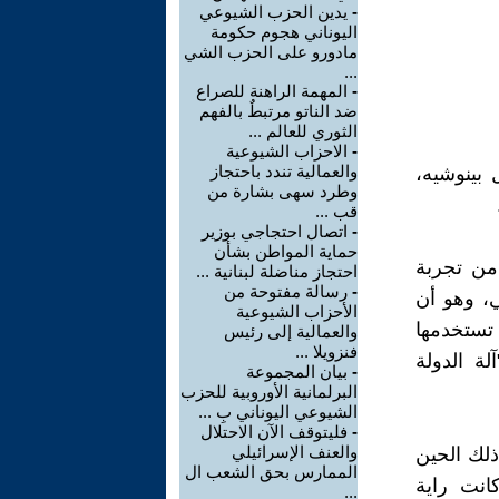
-
يدين الحزب الشيوعي
اليوناني هجوم حكومة
مادورو على الحزب الشي
...
-
المهمة الراهنة للصراع
ضد الناتو مرتبطٌ بالفهم
الثوري للعالم ...
-
الاحزاب الشيوعية
والعمالية تندد باحتجاز
ال بينوشيه،
وطرد سهى بشارة من
قب ...
-
اتصال احتجاجي بوزير
حماية المواطن بشأن
من تجربة
احتجاز مناضلة لبنانية ...
-
رسالة مفتوحة من
ي، وهو أن
الأحزاب الشيوعية
 تستخدمها
والعمالية إلى رئيس
فنزويلا ...
لة الدولة
-
بيان المجموعة
البرلمانية الأوروبية للحزب
الشيوعي اليوناني بِ ...
-
فليتوقف الآن الاحتلال
والعنف الإسرائيلي
ذلك الحين
الممارس بحق الشعب ال
كانت راية
...