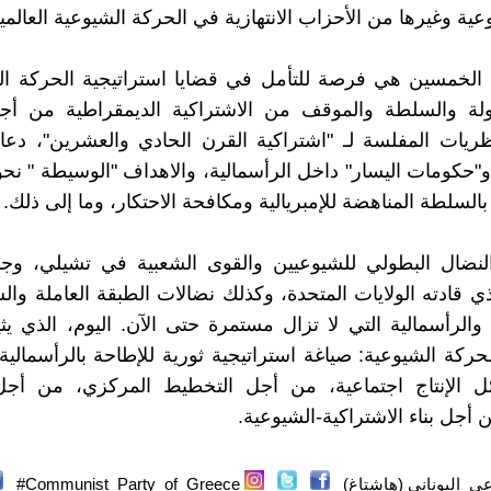
عية وغيرها من الأحزاب الانتهازية في الحركة الشيوعية العالمي
الخمسين هي فرصة للتأمل في قضايا استراتيجية الحركة الث
دولة والسلطة والموقف من الاشتراكية الديمقراطية من أ
نظريات المفلسة لـ "اشتراكية القرن الحادي والعشرين"، دعاة
، و"حكومات اليسار" داخل الرأسمالية، والاهداف "الوسيطة " نح
لسلطة المناهضة للإمبريالية ومكافحة الاحتكار، وما إلى ذلك.
النضال البطولي للشيوعيين والقوى الشعبية في تشيلي، وجم
لذي قادته الولايات المتحدة، وكذلك نضالات الطبقة العاملة و
 والرأسمالية التي لا تزال مستمرة حتى الآن. اليوم، الذي يث
حركة الشيوعية: صياغة استراتيجية ثورية للإطاحة بالرأسمالي
 الإنتاج اجتماعية، من أجل التخطيط المركزي، من أج
ن أجل بناء الاشتراكية-الشيوعية.
_اليوناني (هاشتاغ)
Communist_Party_of_Greece#