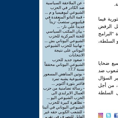
-
عن الملاحقة السياسية
ة.
ضد الكادر في الحزب
الشيوعي لبوهيميا و م ...
-
قمة الناتو المنعقدة في
ورية فيما
فيلنيوس ستصبُّ -زيتاً
جل الرفض
جديداً على نار- ...
-
بيان المكتب السياسي
 "البرامج
للجنة المركزية للحزب
و السلطة،
الشيوعي اليوناني بش ...
-
تهانينا للحزب الشيوعي
اليوناني على نتيجة
الانتخابات
-
صعود جديد للحزب
يع ضحايا
الشيوعي اليوناني محققاً
نسبة 7.7٪
الشعوب ضد
-
بوتين المناهض المسعور
ير السؤال
للشيوعية يشبه تمرد
فاغنر بثورة أكتوبر ...
ة، من أجل
-
رسالة تضامنية من حزب
ل السلطة
العمال الايرلندي الى
الحزب الشيوعي اليو ...
-
تظاهرة كبيرة للحزب
الشيوعي اليوناني في أثينا
-
للشعب الكوبي حقه غير
القابل للتصرف في تقرير