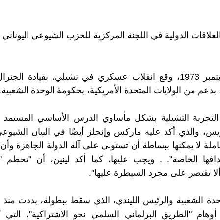
لعلاقات الدولية في اللجنة المركزية للحزب الشيوعي اليوناني
في 11 سبتمبر 1973، وقع انقلاب عسكري في تشيلي، بقيادة الجنر
بدعم من الولايات المتحدة الأمريكية، بحكومة الوحدة الشعبية.
التجربة التشيلية بشكل مأساوي الدرس الأساسي المستمد 
يس، والذي أكد عليه ماركس وإنجلز أيضًا في البيان الشيوع
املة لا يمكنها ببساطة أن تستولي على آلة الدولة الجاهزة وأن
افها الخاصة". . ويجب عليها، كما أكد لينين، أن "تحطم "آ
ألا تقتصر على مجرد السيطرة عليها".
دة الشعبية والرئيس الليندي، الذي سقط ببطولة، بددت منذ 
 أوهام "الطريق البرلماني السلمي نحو الاشتراكية"، التي 