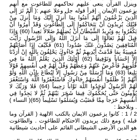
وينزل القرآن ينعى عليهم تحاكمهم للطاغوت مع أنهم
يزعمون الإيمان . إقرأ قوله جل وعلا عنهم :( أَلَمْ تَرَ إِلَى
الَّذِينَ يَزْعُمُونَ أَنَّهُمْ آمَنُوا بِمَا أُنزِلَ إِلَيْكَ وَمَا أُنزِلَ مِنْ
قَبْلِكَ يُرِيدُونَ أَنْ يَتَحَاكَمُوا إِلَى الطَّاغُوتِ وَقَدْ أُمِرُوا أَنْ
يَكْفُرُوا بِهِ وَيُرِيدُ الشَّيْطَانُ أَنْ يُضِلَّهُمْ ضَلالاً بَعِيداً (60) وَإِذَا
قِيلَ لَهُمْ تَعَالَوْا إِلَى مَا أَنزَلَ اللَّهُ وَإِلَى الرَّسُولِ رَأَيْتَ
الْمُنَافِقِينَ يَصُدُّونَ عَنْكَ صُدُوداً (61) فَكَيْفَ إِذَا أَصَابَتْهُمْ
مُصِيبَةٌ بِمَا قَدَّمَتْ أَيْدِيهِمْ ثُمَّ جَاءُوكَ يَحْلِفُونَ بِاللَّهِ إِنْ أَرَدْنَا
إِلاَّ إِحْسَاناً وَتَوْفِيقاً (62) أُوْلَئِكَ الَّذِينَ يَعْلَمُ اللَّهُ مَا فِي
قُلُوبِهِمْ فَأَعْرِضْ عَنْهُمْ وَعِظْهُمْ وَقُلْ لَهُمْ فِي أَنفُسِهِمْ قَوْلاً
بَلِيغاً (63) وَمَا أَرْسَلْنَا مِنْ رَسُولٍ إِلاَّ لِيُطَاعَ بِإِذْنِ اللَّهِ وَلَوْ
أَنَّهُمْ إِذْ ظَلَمُوا أَنفُسَهُمْ جَاءُوكَ فَاسْتَغْفَرُوا اللَّهَ وَاسْتَغْفَرَ
لَهُمْ الرَّسُولُ لَوَجَدُوا اللَّهَ تَوَّاباً رَحِيماً (64) فَلا وَرَبِّكَ لا
يُؤْمِنُونَ حَتَّى يُحَكِّمُوكَ فِيمَا شَجَرَ بَيْنَهُمْ ثُمَّ لا يَجِدُوا فِي
أَنفُسِهِمْ حَرَجاً مِمَّا قَضَيْتَ وَيُسَلِّمُوا تَسْلِيماً (65)( النساء )
. ونلاحظ :
2 / 1 : كانوا يزعمون الايمان بالكتب الالهية ( القرآن وما
قبله ) ومع ذلك يريدون الاحتكام للطاغوت . والطاغوت
هو الدين الأرضى الشيطانى القائم على أحاديث شيطانية
.