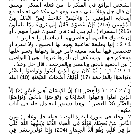
الشخص الواقع في المنكر بل من فعله المنكر . وسبق
أن قال جل وعلا للنبى محمد وهو فى مكة فى تعامله مع
أصحابه المؤمنين :( وَاخْفِضْ جَنَاحَكَ لِمَنْ اتَّبَعَكَ مِنْ
الْمُؤْمِنِينَ (215) فَإِنْ عَصَوْكَ فَقُلْ إِنِّي بَرِيءٌ مِمَّا تَعْمَلُونَ
(216) الشعراء ) . لم يقل له : فإن عصوك فتبرأ منهم ، أو
إن عصوك فالعنهم أو فاضربهم بالسلاسل والجنازير .!
1 / 2 : إنها وظيفة تفاعلية يقوم بها الجميع ، ولا تنفرد أو
تتخصص فيها طائفة معينة تأمر غيرها وتنهاها وتعلو عليها
وتتحكم فيها ، وتستنكف أن يأمرها غيرها . هى ( التواصى
) بين الجميع بالحق وبالصبر وبالمرحمة . قال جل وعلا :
1 / 2 / 1 : ( ثُمَّ كَانَ مِنْ الَّذِينَ آمَنُوا وَتَوَاصَوْا بِالصَّبْرِ
وَتَوَاصَوْا بِالْمَرْحَمَةِ (17) أُوْلَئِكَ أَصْحَابُ الْمَيْمَنَةِ (18) البلد
).
1 / 2 / 2 : ( وَالْعَصْرِ (1) إِنَّ الإِنسَانَ لَفِي خُسْرٍ (2) إِلاَّ
الَّذِينَ آمَنُوا وَعَمِلُوا الصَّالِحَاتِ وَتَوَاصَوْا بِالْحَقِّ وَتَوَاصَوْا
بِالصَّبْرِ (3) العصر ). وهذا دستور للتعامل جاء فى آيات
مكية ،
2 ـ وجاء فى سورة البقرة المدنية قوله جل وعلا : ( وَمِنْ
النَّاسِ مَنْ يُعْجِبُكَ قَوْلُهُ فِي الْحَيَاةِ الدُّنْيَا وَيُشْهِدُ اللَّهَ عَلَى
مَا فِي قَلْبِهِ وَهُوَ أَلَدُّ الْخِصَامِ (204) وَإِذَا تَوَلَّى سَعَى فِي