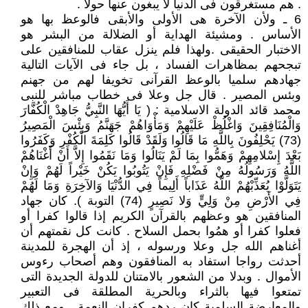
. هم مستغرقون فى الدنيا لا يبغون عنها حولا .
6 ـ ولأن الآخرة هى الأولى والأبقى فالوعظ بها هو
الأساس . ومشيئة الهداية أو الضلالة من البشر هو
الاختبار الحقيقى .ولهذا فلم ينزل عقاب للمنافقين على
تبجحهم بمظاهرات الفساد ، بل جاء فى الآيات التالية
جهادهم سلميا بالوعظ القرآنى تخويفا لهم من جهنم
وبئس المصير . قال جل وعلا فى خطاب مباشر للنبى
محمد قائد الدولة الاسلامية : ( يَا أَيُّهَا النَّبِيُّ جَاهِدْ الْكُفَّارَ
وَالْمُنَافِقِينَ وَاغْلُظْ عَلَيْهِمْ وَمَأْوَاهُمْ جَهَنَّمُ وَبِئْسَ الْمَصِيرُ
(73) يَحْلِفُونَ بِاللَّهِ مَا قَالُوا وَلَقَدْ قَالُوا كَلِمَةَ الْكُفْرِ وَكَفَرُوا
بَعْدَ إِسْلامِهِمْ وَهَمُّوا بِمَا لَمْ يَنَالُوا وَمَا نَقَمُوا إِلاَّ أَنْ أَغْنَاهُمْ
اللَّهُ وَرَسُولُهُ مِنْ فَضْلِهِ فَإِنْ يَتُوبُوا يَكُنْ خَيْراً لَهُمْ وَإِنْ
يَتَوَلَّوْا يُعَذِّبْهُمْ اللَّهُ عَذَاباً أَلِيماً فِي الدُّنْيَا وَالآخِرَةِ وَمَا لَهُمْ
فِي الأَرْضِ مِنْ وَلِيٍّ وَلا نَصِيرٍ (74) التوبة ). كان جهاد
المنافقين هو وعظهم بالقرآن الكريم إذا قالوا كفرا أو
فعلوا كفرا أو همُوا بحمل السلاح . كانت كل نقمتهم أن
أغناهم الله جل وعلا ورسوله ، إذ أن الهجرة للمدينة
أحدثت رواجا استفاد به المنافقون وهم أصحاب رءوس
الأموال . وبدلا من الشعور بالامتنان للدولة الجديدة التى
تمتعوا فيها بالثراء وبالحرية المطلقة فى التعبير
والمعارضة السلمية كان ردهم كفران النعمة . ومع ذلك