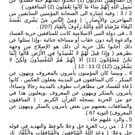
إِنَّ الْمُنَافِقِينَ لَكَاذِبُونَ (1) اتَّخَذُوا أَيْمَانَهُمْ جُنَّةً فَصَدُّوا عَنْ
سَبِيلِ اللَّهِ إِنَّهُمْ سَاءَ مَا كَانُوا يَعْمَلُونَ (2) المنافقون ).
2 / 3 : وفيه إشارة الى الصحابة المؤمنين السابقين من
المهاجرين والأنصار : ( وَمِنْ النَّاسِ مَنْ يَشْرِي نَفْسَهُ
ابْتِغَاءَ مَرْضَاةِ اللَّهِ وَاللَّهُ رَءُوفٌ بِالْعِبَادِ (207) .
3 ـ فى دولة النبى الاسلامية كانت للمنافقين حرية الفساد
والدعوة إليه دون عقاب أو مساءلة جنائية ،وإذا سئلوا عن
ذلك أجابوا بكل حرية أن ذلك هو الإصلاح من وجهة
نظرهم ( وَإِذَا قِيلَ لَهُمْ لا تُفْسِدُوا فِي الأَرْضِ قَالُوا إِنَّمَا
نَحْنُ مُصْلِحُونَ (11) أَلا إِنَّهُمْ هُمْ الْمُفْسِدُونَ وَلَكِنْ لا
يَشْعُرُونَ (12) 2/ 11 : 12 ) .
4 ـ وبينما كان المؤمنون يأمرون بالمعروف وينهون عن
المنكر ، كان المنافقون في المدينة يفعلون العكس ، كانوا
دُعاة للفساد فى مظاهرات تطوف بالمدينة رجالا ونساءا،
يأمرون بالمنكر وينهون عن المعروف ،ويعلنون هذا في
جو من الحرية يسجله القرآن الكريم : ( المنافقون
والمنافقات بعضهم من بعض يأمرون بالمنكر وينهون عن
المعروف) التوبة 67 ).
5 ـ والرد عليهم جاء :
5 / 1 : من رب العزة جل وعلا بالوعظ والتهديد فى قوله
جل وعلا: ( وَعَدَ اللَّهُ الْمُنَافِقِينَ وَالْمُنَافِقَاتِ وَالْكُفَّارَ نَارَ