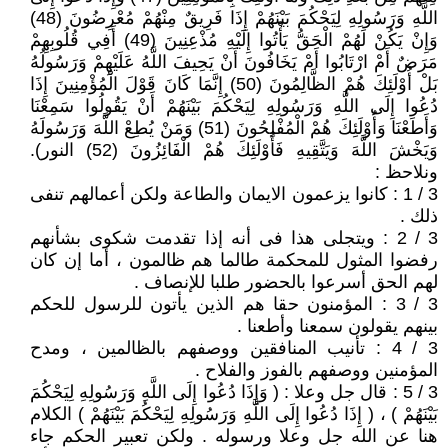
اللَّهِ وَرَسُولِهِ لِيَحْكُمَ بَيْنَهُمْ إِذَا فَرِيقٌ مِنْهُمْ مُعْرِضُونَ (48)
وَإِنْ يَكُنْ لَهُمْ الْحَقُّ يَأْتُوا إِلَيْهِ مُذْعِنِينَ (49) أَفِي قُلُوبِهِمْ
مَرَضٌ أَمْ ارْتَابُوا أَمْ يَخَافُونَ أَنْ يَحِيفَ اللَّهُ عَلَيْهِمْ وَرَسُولُهُ
بَلْ أُوْلَئِكَ هُمْ الظَّالِمُونَ (50) إِنَّمَا كَانَ قَوْلَ الْمُؤْمِنِينَ إِذَا
دُعُوا إِلَى اللَّهِ وَرَسُولِهِ لِيَحْكُمَ بَيْنَهُمْ أَنْ يَقُولُوا سَمِعْنَا
وَأَطَعْنَا وَأُوْلَئِكَ هُمْ الْمُفْلِحُونَ (51) وَمَنْ يُطِعْ اللَّهَ وَرَسُولَهُ
وَيَخْشَ اللَّهَ وَيَتَّقِيهِ فَأُوْلَئِكَ هُمْ الْفَائِزُونَ (52) النور).
ونلاحظ :
3 / 1 : كانوا يزعمون الايمان والطاعة ولكن أعمالهم تنفى
ذلك .
3 / 2 : ويتجلى هذا فى أنه إذا تقدمت شكوى بشأنهم
رفضوا المثول للمحكمة طالما هم ظالمون ، أما إن كان
لهم الحق أسرعوا بالحضور طلبا للإنصاف .
3 / 3 : المؤمنون حقا هم الذين يأتون للرسول للحكم
بينهم يقولون سمعنا وأطعنا .
3 / 4 : تأنيب المنافقين ووصفهم بالظالمين ، ومدح
المؤمنين ووصفهم بالفوز والفلاح .
3 / 5 : قال جل وعلا : ( وَإِذَا دُعُوا إِلَى اللَّهِ وَرَسُولِهِ لِيَحْكُمَ
بَيْنَهُمْ ) ، ( إِذَا دُعُوا إِلَى اللَّهِ وَرَسُولِهِ لِيَحْكُمَ بَيْنَهُمْ ) الكلام
هنا عن الله جل وعلا ورسوله . ولكن تعبير الحكم جاء