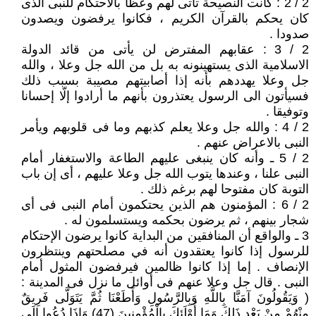
2 / 2 : كانت النصيحة تأتى لهم وعظا بالاحتكام للنبى الذى
كان يحكم بالقرآن الكريم ، فكانوا يرفضون ويصدون
صدودا .
2 / 3 : عقابهم المفترض لن يأتى من قائد الدولة
الاسلامية الذى يستهينونه به بل من الله جل وعلا ، والله
جل وعلا يهددهم بأنه إذا أصابيتهم مصيبة بسبب ذلك
فسيأتون الى الرسول يعتذرون بأنهم ما أرادوا إلّا إحسانا
وتوفيقا .
2 / 4 : والله جل وعلا يعلم كذبهم وما فى قلوبهم ويأمر
النبى بالاعراض عنهم .
2 / 5 ـ وأنه كان ينبغى عليهم الطاعة والاستغفار أمام
النبى علنا ، وعندها يتوب الله جل وعلا عليهم ، أى إن باب
التوبة كان مفتوحا لهم برغم ذلك .
2 / 6 : المؤمنون هم الذين يحتكمون أمام النبى فى أى
شجار بينهم ، ثم يرضون بحكمه ويستسلمون له .
3 ـ والواقع أن المنافقين من البداية كانوا يرضون الإحتكام
للرسول إذا كانوا يعتقدون أنه في مصلحتهم وينتظرون
الإنصاف . إما إذا كانوا ظالمين فيرفضون المثول أمام
النبى . قال جل وعلا عنهم فى أوائل ما نزل فى المدينة :
( وَيَقُولُونَ آمَنَّا بِاللَّهِ وَبِالرَّسُولِ وَأَطَعْنَا ثُمَّ يَتَوَلَّى فَرِيقٌ
مِنْهُمْ مِنْ بَعْدِ ذَلِكَ وَمَا أُوْلَئِكَ بِالْمُؤْمِنِينَ (47) وَإِذَا دُعُوا إِلَى