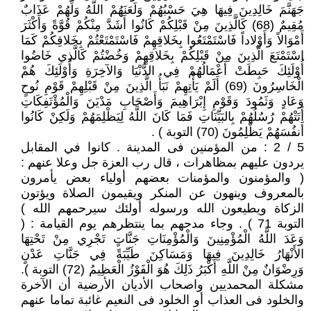
جَهَنَّمَ خَالِدِينَ فِيهَا هِيَ حَسْبُهُمْ وَلَعَنَهُمْ اللَّهُ وَلَهُمْ عَذَابٌ
مُقِيمٌ (68) كَالَّذِينَ مِنْ قَبْلِكُمْ كَانُوا أَشَدَّ مِنْكُمْ قُوَّةً وَأَكْثَرَ
أَمْوَالاً وَأَوْلاداً فَاسْتَمْتَعُوا بِخَلاقِهِمْ فَاسْتَمْتَعْتُمْ بِخَلاقِكُمْ كَمَا
اسْتَمْتَعَ الَّذِينَ مِنْ قَبْلِكُمْ بِخَلاقِهِمْ وَخُضْتُمْ كَالَّذِي خَاضُوا
أُوْلَئِكَ حَبِطَتْ أَعْمَالُهُمْ فِي الدُّنْيَا وَالآخِرَةِ وَأُوْلَئِكَ هُمْ
الْخَاسِرُونَ (69) أَلَمْ يَأْتِهِمْ نَبَأُ الَّذِينَ مِنْ قَبْلِهِمْ قَوْمِ نُوحٍ
وَعَادٍ وَثَمُودَ وَقَوْمِ إِبْرَاهِيمَ وَأَصْحَابِ مَدْيَنَ وَالْمُؤْتَفِكَاتِ
أَتَتْهُمْ رُسُلُهُمْ بِالبَيِّنَاتِ فَمَا كَانَ اللَّهُ لِيَظْلِمَهُمْ وَلَكِنْ كَانُوا
أَنفُسَهُمْ يَظْلِمُونَ (70) التوبة ) .
5 / 2 : من المؤمنين فى المدينة . كانوا في المقابل
يردون عليهم بمظاهرات ، قال رب العزة جل وعلا عنهم :
( والمؤمنون والمؤمنات بعضهم أولياء بعض يأمرون
بالمعروف وينهون عن المنكر ويقيمون الصلاة ويؤتون
الزكاة ويطيعون الله ورسوله أولئك سيرحمهم الله )
التوبة 71 ) . وجاء مدحهم بما ينتظرهم يوم القيامة : (
وَعَدَ اللَّهُ الْمُؤْمِنِينَ وَالْمُؤْمِنَاتِ جَنَّاتٍ تَجْرِي مِنْ تَحْتِهَا
الأَنْهَارُ خَالِدِينَ فِيهَا وَمَسَاكِنَ طَيِّبَةً فِي جَنَّاتِ عَدْنٍ
وَرِضْوَانٌ مِنْ اللَّهِ أَكْبَرُ ذَلِكَ هُوَ الْفَوْزُ الْعَظِيمُ (72) التوبة ).
مشكلة المحمديين واصحاب الأديان الأرضية أن الآخرة
والخلود فى العذاب أو الخلود فى النعيم غائبة تماما عنهم