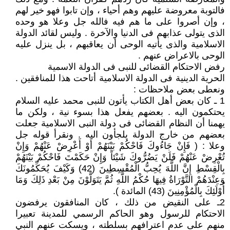
فالتوبة معروضة عليهم وهم أحياء ، وإن تابوا فهو خير لهم
، وإن أصروا على ما هم فيه فالله جل وعلا هو وحده
الذى يتولى عذابهم فى الدنيا والآخرة . وليس لقائد الدولة
الاسلامية والذى يأتيه الوحى أن يعاقبهم ، بل ينزل عليه
الوحى بالاعراض عنهم .
رفض الاحتكام القضائى للنبى فى الدولة الاسمية
الحرية الدينية فى الدولة الاسلامية أتاحت هذا للمنافقين .
ونعطى بعض ملاحظات :
1 ـ كان بعض أهل الكتاب يأتون للنبى محمد عليه السلام
يحتكمون اليه . بعضهم يفعل هذا بسوء نية ، ولكن ما
يهمنا أن النظام القضائى فى دولة النبى الاسلامية جعلت
بعضهم من خارج الدولة يلجأون اليه . ونقرأ قوله جل
وعلا : ( فَإِنْ جَاءُوكَ فَاحْكُمْ بَيْنَهُمْ أَوْ أَعْرِضْ عَنْهُمْ وَإِنْ
تُعْرِضْ عَنْهُمْ فَلَنْ يَضُرُّوكَ شَيْئاً وَإِنْ حَكَمْتَ فَاحْكُمْ بَيْنَهُمْ
بِالْقِسْطِ إِنَّ اللَّهَ يُحِبُّ الْمُقْسِطِينَ (42) وَكَيْفَ يُحَكِّمُونَكَ
وَعِنْدَهُمْ التَّوْرَاةُ فِيهَا حُكْمُ اللَّهِ ثُمَّ يَتَوَلَّوْنَ مِنْ بَعْدِ ذَلِكَ وَمَا
أُوْلَئِكَ بِالْمُؤْمِنِينَ (43) المائدة ).
2ـ على النقيض من ذلك ، كان المنافقون يرفضون
الاحتكام للرسول وهو الحاكم الرسمي للمدينة تعبيرا
منهم على عدم اعترافهم بسلطته ، ويسكت عنهم النبي