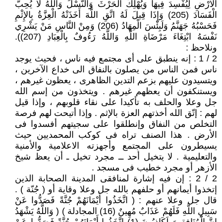
الأَرْضِ لِيُفْسِدَ فِيهَا وَيُهْلِكَ الْحَرْثَ وَالنَّسْلَ وَاللَّهُ لا يُحِبُّ
الْفَسَادَ (205) وَإِذَا قِيلَ لَهُ اتَّقِ اللَّهَ أَخَذَتْهُ الْعِزَّةُ بِالإِثْمِ
فَحَسْبُهُ جَهَنَّمُ وَلَبِئْسَ الْمِهَادُ (206) وَمِنْ النَّاسِ مَنْ يَشْرِي
نَفْسَهُ ابْتِغَاءَ مَرْضَاةِ اللَّهِ وَاللَّهُ رَءُوفٌ بِالْعِبَادِ (207)).
ونلاحظ :
2 / 1 : إنه ينطبق على أى مجتمع فيه ناس ، فحيث يوجد
ناس فمن الناس من يصلون بالنفاق الى خداع الآخرين ،
ويتسيدون عليهم بزعم التدين الظاهرى ، يعظون غيرهم ،
ويستنكفون أن يعظهم غيرهم . ويتخذون من إسم الله
جل وعلا والحلف به تأكيدا على نقاء قلوبهم ، وإذا قيل
لهم : إتّق الله أخذتهم العزة بالإثم . وإذا أتيحت لهم فرصة
التخلص من النفاق وإنطلقوا على سجيتهم أفسدوا فى
الأرض . هذا الصنف تراه فى كوكب المحمديين حيث
يسيطرون على المجتمع وأجهزته الاعلامية والأمنية
والتعليمية . لا يتخيل أحد ــ مجرد تخيل ـ أن يعظ شيخ
الأزهر أو مجرد خطيب فى مسجد .
2 / 2 : إن فيه إشارة لمنافقى المدينة الصحابة الذين
إتخذوا أيمانهم أو حلفهم بالله جل وعلا وقاية أو ( جُنّة ) .
قال جل وعلا عنهم : ( اتَّخَذُوا أَيْمَانَهُمْ جُنَّةً فَصَدُّوا عَنْ
سَبِيلِ اللَّهِ فَلَهُمْ عَذَابٌ مُهِينٌ (16) المجادلة ) ( وَاللَّهُ يَشْهَدُ