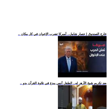
.. خارج الصندوق | حصار شامل.. أميركا تضرب الإخوان في كل مكان
.. بعد تكريم شيخ الأزهر له.. الطفل أنس يبدع في تلاوة القرآن بدو