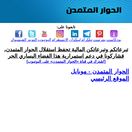
تابعونا على:
بودكاست
بنترست
تيلكرام
لينكدإن
الانستغرام
اليوتيوب
التويتر
الفيسبوك
تبرعاتكم وتبرعاتكن المالية تحفظ استقلال الحوار المتمدن،
فشاركونا في دعم استمرارية هذا الفضاء اليساري الحر
[اشترك في قناة ‫«الحوار المتمدن» على اليوتيوب]
الحوار المتمدن - موبايل
الموقع الرئيسي