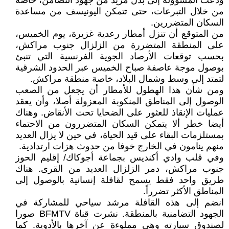
ودعت المسؤولة إلى بذل مزيد من جهود التضامن، خاصة
من خلال التبرعات، حتى تتمكن اليونيسف من مساعدة
السكان المتضررين.
من المتوقع أن تنزل أمطار رعدية غزيرة، يوم الخميس،
على المنطقة المتضررة من الزلزال جنوب مراكش،
بحسب توقعات الأرصاد الجوية الفرنسية التي تنبئ
بوصول موجة عاصفة صباح الخميس عبر الحدود الشرقية
لتمتد إلى وسط وشمال البلاد، خاصة منطقة مراكش.
ومن شأن هذا الهطول للأمطار أن يجعل من الصعب
الوصول إلى المناطق المنكوبة المعزولة أصلا، وأن يعقد
عمليات الإنقاذ للعثور على الضحايا تحت الأنقاض. وهناك
أيضا خطر ألا يتمكن السكان المتضررون من الاحتماء
بمستلزمات البقاء على قيد الحياة، في حين لا يزال العديد
منهم ينامون في الخارج خوفا من حدوث هزات ارتدادية.
وفي قلب وادي أكنديس بجماعة أجوكاك/ إقليم الحوز
جنوب مراكش، دمر الزلزال العديد من القرى. هناك
طريق واحد فقط يسمح لقافلة إنسانية بالوصول إلى
المناطق الأكثر تضرراً.
انضم إلى هذه القافلة مرشد سياحي للمشاركة في
الجهود التضامنية بالمنطقة. نشرت قناة BFMTV صورا
لصندوق سيارته وهي مملوءة عن آخرها بالأدوية. كما