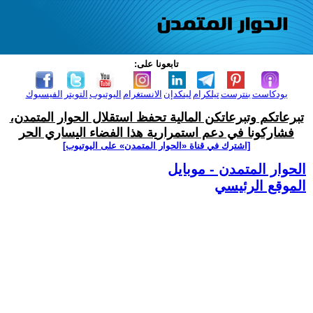
تابعونا على:
بودكاست
بنترست
تيلكرام
لينكدإن
الانستغرام
اليوتيوب
التويتر
الفيسبوك
تبرعاتكم وتبرعاتكن المالية تحفظ استقلال الحوار المتمدن،
فشاركونا في دعم استمرارية هذا الفضاء اليساري الحر
[اشترك في قناة ‫«الحوار المتمدن» على اليوتيوب]
الحوار المتمدن - موبايل
الموقع الرئيسي