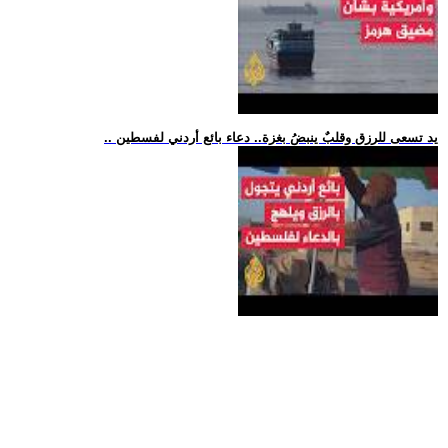
.. يد تسعى للرزق وقلبٌ ينبضُ بغزة.. دعاء بائع أردني لفسطين