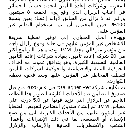
المغربية وشركات إعادة التأمين لتحديد حساب الخسائر
في أعقاب الزلزال الذي وقع يوم الجمعة 8 سبتمبر.
ورغم أنه لا يزال من السابق لأوانه إعطاء يقين بنسبة
100%، فمن المحتمل أن يتم استخدام النظام غير
المؤمن عليه.
ويهدف الحل المعياري إلى توفير تغطية سريعة
للأشخاص غير المؤمن عليهم في حالة وقوع زلزال ناجم
عن مؤشر ميركالي معدل IMM. ويدعم هذا البرنامج أكثر
من 20 شركة إعادة تأمين، بقيادة شركات إعادة التأمين
العالمية التقليدية الكبيرة. وهو يتوافق عموما مع أهداف
الحوكمة البيئية والاجتماعية والحوكمة لشركات التأمين
لتغطية المخاطر غير المؤمن عليها وسد فجوة تغطية
الكوارث.
تم تكليف شركة "Gallagher Re" في عام 2020 من قبل
صندوق التضامن ضد الأحداث الكارثية لتطوير هذا النظام،
الناجم عن الزلازل التي تزيد قوتها عن 5.0 درجة على
مقياس IMM. تم إنشاء صندوق التضامن لتعويض الضحايا
غير المؤمن عليهم من الأحداث الكارثية التي من صنع
الإنسان أو الطبيعية، بما في ذلك الإضرابات وأعمال
الشغب والاضطرابات المدنية والإرهاب والزلازل