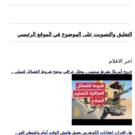
التعليق والتصويت على الموضوع في الموقع الرئيسي
اخر الافلام
.. خروج أمريكا بشرط سبتمبر.. محلل عراقي يوضح شروط الفصائل لتسلي
.. هل اقتراب انتخابات الكونغرس يضيق هامش الوقت أمام واشنطن للتو