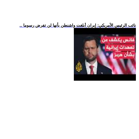
.. نائب الرئيس الأمريكي: إيران أبلغت واشنطن بأنها لن تفرض رسوما