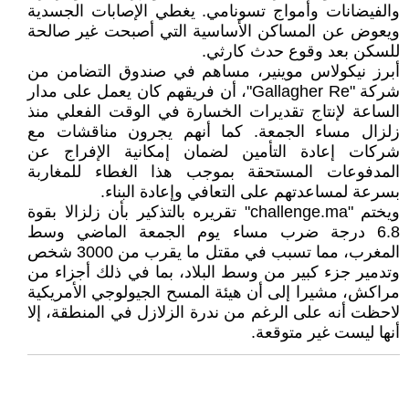
والفيضانات وأمواج تسونامي. يغطي الإصابات الجسدية
ويعوض عن المساكن الأساسية التي أصبحت غير صالحة
للسكن بعد وقوع حدث كارثي.
أبرز نيكولاس موينير، مساهم في صندوق التضامن من
شركة "Gallagher Re"، أن فريقهم كان يعمل على مدار
الساعة لإنتاج تقديرات الخسارة في الوقت الفعلي منذ
زلزال مساء الجمعة. كما أنهم يجرون مناقشات مع
شركات إعادة التأمين لضمان إمكانية الإفراج عن
المدفوعات المستحقة بموجب هذا الغطاء للمغاربة
بسرعة لمساعدتهم على التعافي وإعادة البناء.
ويختم "challenge.ma" تقريره بالتذكير بأن زلزالا بقوة
6.8 درجة ضرب مساء يوم الجمعة الماضي وسط
المغرب، مما تسبب في مقتل ما يقرب من 3000 شخص
وتدمير جزء كبير من وسط البلاد، بما في ذلك أجزاء من
مراكش، مشيرا إلى أن هيئة المسح الجيولوجي الأمريكية
لاحظت أنه على الرغم من ندرة الزلازل في المنطقة، إلا
أنها ليست غير متوقعة.