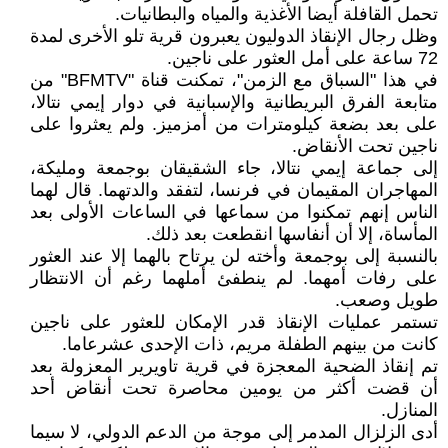
تحمل القافلة أيضا الأغذية والمياه والبطانيات.
وظل رجال الإنقاذ الدوليون يعبرون قرية تلو الأخرى لمدة
72 ساعة على أمل العثور على ناجين.
في هذا "السباق مع الزمن"، تمكنت قناة "BFMTV" من
متابعة الفرق البريطانية والإسبانية في دوار إيمي نتالا،
على بعد بضعة كيلومترات من أمزميز. ولم يعثروا على
ناجين تحت الأنقاض.
إلى جماعة إيمي نتالا، جاء الشقيقان بوجمعة ومليكة،
المهاجران المقيمان في فرنسا، لتفقد والدتهما. قال لهما
الناس إنهم تمكنوا من سماعها في الساعات الأولى بعد
المأساة، إلا أن أنفاسها انقطعت بعد ذلك.
بالنسبة إلى بوجمعة وأخته لن يرتاح بالهما إلا عند العثور
على رفات أمهما. لم ينطفئ أملهما رغم أن الانتظار
طويل وصعب.
تستمر عمليات الإنقاذ قدر الإمكان للعثور على ناجين
كانت من بينهم الطفلة مريم، ذات الإحدى عشرعاما.
تم إنقاذ الضحية المعجزة في قرية تاويرير المعزولة بعد
أن قضت أكثر من يومين محاصرة تحت أنقاض أحد
المنازل.
أدى الزلزال المدمر إلى موجة من الدعم الدولي، لا سيما