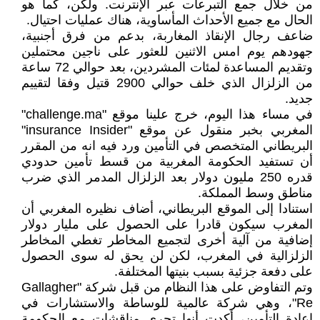
من خلال جمع التبرعات عبر الإنترنت. ولكن، كما هو
الحال مع جميع الأحداث المأساوية، هناك عمليات احتيال.
ضاعف رجال الإنقاذ المغاربة، بدعم من فرق أجنبية،
جهودهم يوم امس الاثنين للعثور على ناجين محتملين
وتقديم المساعدة لمئات المشردين، بعد حوالي 72 ساعة
من الزلزال الذي خلف حوالي 2900 قتيل وفقا لتقييم
جديد.
في مساء هذا اليوم، خرج علينا موقع "challenge.ma"
المغربي بخبر منقول عن موقع "insurance Insider"
البريطاني المتخصص في التأمين ورد فيه انه من المقرر
أن تستفيد الحكومة المغربية من قسط تأمين حدودي
قدره 250 مليون دولار بعد الزلزال المدمر الذي ضرب
مناطق وسط المملكة.
استنادا إلى الموقع البريطاني، أضاف نظيره المغربي أن
المغرب سيكون قادرا على الحصول على مليار دولار
إضافية من آلية أخرى لتجميع المخاطر تغطي المخاطر
الزلزالية في المغرب، لكن لن يحق له سوى الحصول
على دفعة جزئية بسبب بنيتها المختلفة.
وتم التفاوض على هذا النظام من قبل شركة "Gallagher
Re"، وهي شركة عالمية للوساطة والاستشارات في
إعادة التأمين، أكدت أنها تجري مناقشات مع الحكومة