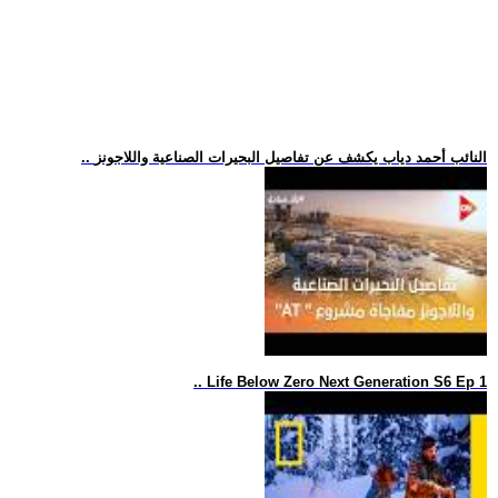
.. النائب أحمد دياب يكشف عن تفاصيل البحيرات الصناعية واللاجونز
.. Life Below Zero Next Generation S6 Ep 1