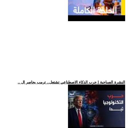
.. النشرة الصباحية | حرب الذكاء الاصطناعي تشتعل.. ترمب يحاصر ال