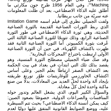
Machine""، وفي العام 1956 طرح جون مكارثي ما
أُطلق عليه الذكاء الاصطناعي، بعد أن ظلّت المعلومات
عنه سريّة من جانب بريطانيا.
ولفت الجميلي نظري إلى فيلم اسمه Imitation Game
الذي ربط الثورات الصناعية القديمة بالثورة الصناعية
الحديثة، وهي ثورة الذكاء الاصطناعي في طور الثورة
الصناعية الرابع، وذلك تتويجًا للثورة الصناعية الثالثة التي
عُرفت بثورة الكمبيوتر. أما الثورة الصناعية الثانية فقد
ظهرت باكتشاف الكهرباء، في حين أن الثورة الصناعية
الأولى ارتبطت باختراع "المحركات البخارية".
وقد صكّ ضياء الجميلي مصطلح الثورة المنسية، وهو
يقصد بذلك تلك التي ابتدأت في بغداد في بيت الحكمة
بعد اكتشاف الصفر ارتباطًا بعلم الجبر. وعلى أساس
اكتشاف الخاورزمي للّوغاريتمات طوّر تورنغ طريقته
بإيجاد آلة واحدة لحلّ العديد من المعادلات، بدلًا من صنع
ماكنة واحدة لحل كلّ معادلة.
والسؤال الكبير اليوم، الذي يشغل العالم وتدور حوله
المنافسات والصراعات الدولية، خصوصًا بصعود الصين:
كيف يمكن أنسنة الذكاء الاصطناعي؟ بحيث تتم السيطرة
عليه، ووضع الضوابط القانونية المتفق عليها دوليًا لعدم