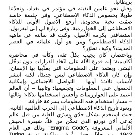
بريطانيا.
وقبل نحو عامين التقيته في مؤتمر في بغداد، وتحدّثنا
طويلًا بخصوص الذكاء الاصطناعي. وفي جلسة خاصة
ضمّت نخبة محدودة، أرجع الأصول الأولى للذكاء
الاصطناعي إلى الخوارزمية. وفي زيارة لي إلى ليفربول،
استضافني بكرمه الأصيل، وكنت قد سألته عن ماهية
الذكاء الاصطناعي؟ ومن هو أول علمائه في العصر
الحديث؟ وكيف تطوّر؟
وباختصار، كان يجيب بكلّ ثقة، وكأنه في محاضرة
أكاديمية: إنه قدرة الآلة على اتّخاذ القرارات دون تدخّل
البشر. ويعتمد على المعلومات التي يغذّيها بها الإنسان،
وإن كان الذكاء الاصطناعي ليس جديدًا، لكنه انتشر
لأسباب ثلاث؛ أولها – التواصل الاجتماعي وإمكانية
الحصول على المعلومات وتجميعها؛ وثانيها – أن العالم
اعتمد على الخوارزميات وأحسن استخدامها بذكاء؛ وثالثها
– مسار استخدام هذه المعلومات بسرعة خارقة.
ويعود تاريخ الذكاء الاصطناعي إلى الحرب العالمية الثانية،
حيث استخدم بشكل جدّي وسرّي للغاية من قبل عالم
يُدعى ألان تورنغ الذي تمكّن من فكّ شيفرة الجيش
الألماني المعروفة ﺒ"Enigma Code" وذلك في العام
1943، من خلال جهاز عُرف بماكينة تورنغ Turing