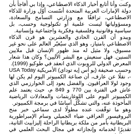
وكنت وأنا أتابع أخبار الذكاء الاصطناعي، وإذا بي أُفاجأ بأن
دولة الإمارات العربية المتحدة أسّست أوّل وزارة للذكاء
الاصطناعي، ترافقًا مع وزارتي التسامح والسعادة،
ومسؤولياتها ليست علمية أو تكنولوجية وحسب، بل
سياسية وقانونية وفلسفية وفكرية واجتماعية وإنسانية.
ويبدو أن القرن الحادي والعشرين هو قرن الذكاء
الاصطناعي بامتياز، وهو الذي سيُغيّر العالم على نحو غير
مسبوق، ولا مثيل له منذ ظهور الإنسان قبل ملايين
السنين. فهل سنعيش مع البشر الآليين؟ وكان هذا شعار
المعرض الدولي للروبوت الذي انعقد في طوكيو (1999).
وحسب صحيفة (يو أس إيه توداي) الأمريكية USA Today
-، نقلًا عن عارف، أن صناعة الكمبيوتر اليوم لم يكن لها
وجود لولا العراقيون. والفضل يعود إلى الخوارزمي الذي
عاش في الفترة بين 770 و 849 م، حيث يعتمد علم
الكمبيوتر اليوم على اللوغاريتمات والمعادلات الرياضية
المأخوذة عنه، والتي تشكّل أساسًا في برمجة الكمبيوتر.
وهو ما توقّفت عنده مطولًا لدى سماعي خبر منح
البروفيسور العراقي ضياء الجميلي وسام الإمبراطورية
البريطانية بأمر من ملكة بريطانيا الراحلة إليزابيث الثانية،
تقديرًا لخدماته وإنجازاته في مجال البحث العلمي في