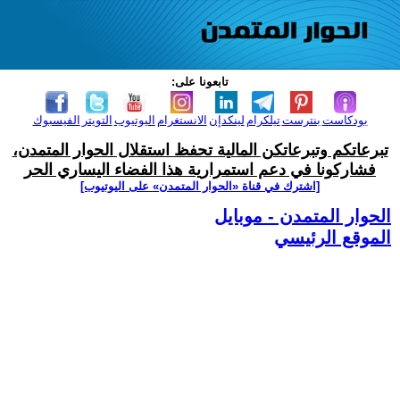
تابعونا على:
بودكاست
بنترست
تيلكرام
لينكدإن
الانستغرام
اليوتيوب
التويتر
الفيسبوك
تبرعاتكم وتبرعاتكن المالية تحفظ استقلال الحوار المتمدن،
فشاركونا في دعم استمرارية هذا الفضاء اليساري الحر
[اشترك في قناة ‫«الحوار المتمدن» على اليوتيوب]
الحوار المتمدن - موبايل
الموقع الرئيسي