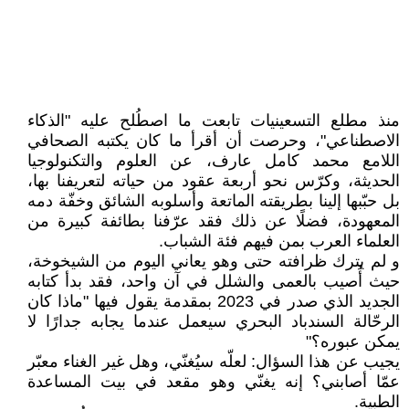
منذ مطلع التسعينيات تابعت ما اصطُلح عليه "الذكاء
الاصطناعي"، وحرصت أن أقرأ ما كان يكتبه الصحافي
اللامع محمد كامل عارف، عن العلوم والتكنولوجيا
الحديثة، وكرّس نحو أربعة عقود من حياته لتعريفنا بها،
بل حبّبها إلينا بطريقته الماتعة وأسلوبه الشائق وخفّة دمه
المعهودة، فضلًا عن ذلك فقد عرّفنا بطائفة كبيرة من
العلماء العرب بمن فيهم فئة الشباب.
و لم يترك ظرافته حتى وهو يعاني اليوم من الشيخوخة،
حيث أُصيب بالعمى والشلل في آن واحد، فقد بدأ كتابه
الجديد الذي صدر في 2023 بمقدمة يقول فيها "ماذا كان
الرحّالة السندباد البحري سيعمل عندما يجابه جدارًا لا
يمكن عبوره؟"
يجيب عن هذا السؤال: لعلّه سيُغنّي، وهل غير الغناء معبّر
عمّا أصابني؟ إنه يغنّي وهو مقعد في بيت المساعدة
الطبية.