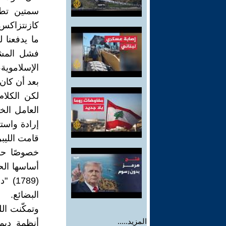
سمتين تطب
كازنتزاكس.
ما يدفعنا ل
فشل المشار
الإسلاموية،
بعد أن كان 
لكن الكلام
العامل الخا
إرادة واست
قامت الليبر
خصوصًا حري
أساسها الحر
(1789
البضائع.
وتمكّنت الل
المزيد.....
أنظمة ديمق