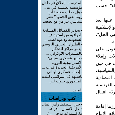
المدرسة.. إطلاق نار داخل
داء" حسب
مؤسسة تعليمية في ت ...
-
هل دخلت مفاوضات
روما نفق الجمود؟ تعثّر
عليها بعد
سياسي يتزامن مع تصعيد
...
الإسلامية
-
تحذير للفصائل المسلحة
هي الحل"،
العراقية من استهداف
السعودية ودعوة لضب ...
ة.
-
الطيران الحربي الروسي
تعويل على
يدمر مراكز للتحكم
بالمسيرات الأوكراني ...
ات وإملاء
-
خبير عسكري صيني:
الاستراتيجية النووية
ي، في حين
الأمريكية الجديدة قد ت ...
السياسية،
-
إصابة عسكري لبناني
باستهداف إسرائيلي لبلدة
 اقتصادية
المنصوري جنوب لبن ...
 الفرنسية
المزيد.....
ّة انتقال
كتب ودراسات
-
حين استيقظ رأس المال
رزها إقامة
داخل الإنسان .. قراءة
ع الإنتاج
ماركسية ثورية في ... /