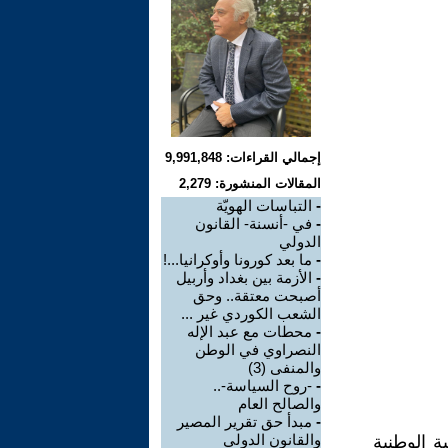
إجمالي القراءات: 9,991,848
المقالات المنشورة: 2,279
-
التباسات الهويّة
-
في -أنسنة- القانون
الدولي
-
ما بعد كورونا وأوكرانيا...!
-
الأزمة بين بغداد وأربيل
أصبحت معتقة.. وحق
الشعب الكوردي غير ...
-
محطات مع عبد الإله
النصراوي في الوطن
والمنفى (3)
-
-روح السياسة-..
والصالح العام
-
مبدأ حق تقرير المصير
والقانون الدولي
ة الوطنية