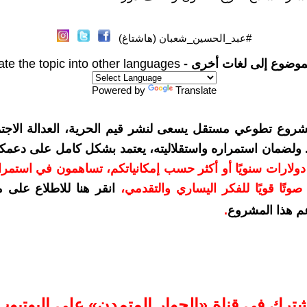
#عبد_الحسين_شعبان (هاشتاغ)
موضوع إلى لغات أخرى -
ate the topic into other languages
Powered by
Translate
شروع تطوعي مستقل يسعى لنشر قيم الحرية، العدالة الاجتم
. ولضمان استمراره واستقلاليته، يعتمد بشكل كامل على دعمك
دعمكم بمبلغ 10 دولارات سنويًا أو أكثر حسب إمكانياتكم، تساهمون في استم
وتًا قويًا للفكر اليساري والتقدمي
،
انقر هنا للاطلاع على 
م هذا المشروع
.
شترك في قناة «الحوار المتمدن» على اليوتيوب