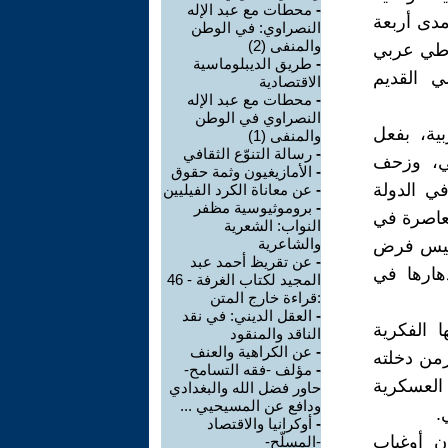
-
محطات مع عبد الإله
مدى أربعة
النصراوي: في الوطن
والمنفى (2)
راطي عربي
-
طريق الديبلوماسية
لي القديم
الاقتصادية
-
محطات مع عبد الإله
النصراوي في الوطن
ية، بفعل
والمنفى (1)
-
رسالة التنوّع الثقافي
سي، وزحف
-
الأمازيغيون وثمة حقوق
في الدولة
-
عن معاناة الكرد الفيليين
-
بروموثيوسية مظفر
معاصرة في
النواب: الشعرية
والشاعرية
وليس فرض
-
عن تقريظ أحمد عبد
هارها في
المجيد لكتاب الغرفة - 46
:قراءة خارج المتن
-
العقل الديني: في نقد
 الفكرية
الناقد والمنقود
-
عن الكراهية والعنف
زمن دخلته
-
مؤلف -فقه التسامح-
 العسكرية
حاور فضل الله والبغدادي
ودافع عن المسيحيي ...
.
-
أوكرانيا والاقتصاد
ن أوغياب
-المسلّح-