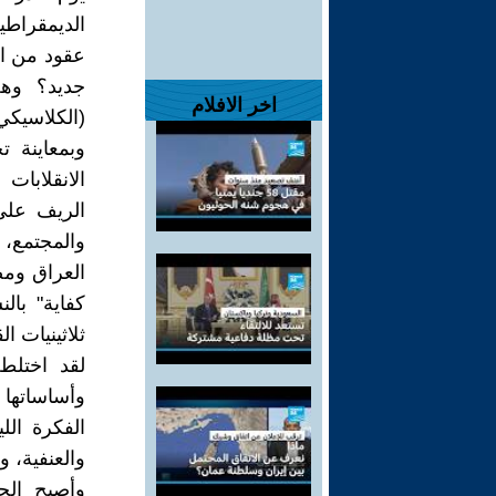
الديمقراطي
عقود من ال
جديد؟ وهل 
اخر الافلام
(الكلاسيكي
وبمعاينة ت
الانقلابا
الريف على 
والمجتمع، 
العراق وم
كفاية" با
ثلاثينيات ا
لقد اختلط
وأساساتها 
الفكرة الل
والعنفية، 
وأصبح الح