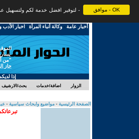
موافق - OK
لتوفير افضل خدمة لكم ولتسهيل عملي
أخبار عامة
-
وكالة أنباء المرأة
-
اخبار الأدب و
الموقع
يسارية
"من أج
حاز ال
إذا لديك
الزوار
اضافة/خدمات
بحث/الارشيف
الصفحة الرئيسية
-
مواضيع وابحاث سياسية
-
عبد
تبرعاتكم