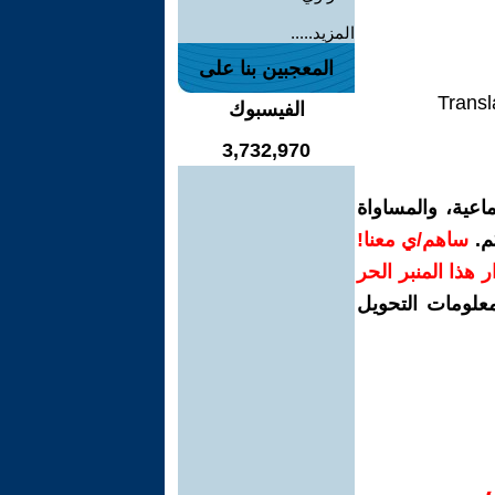
المزيد.....
المعجبين بنا على
Transl
الفيسبوك
3,732,970
اعية، والمساواة
م.
ساهم/ي معنا!
رار هذا المنبر الحر
معلومات التحويل