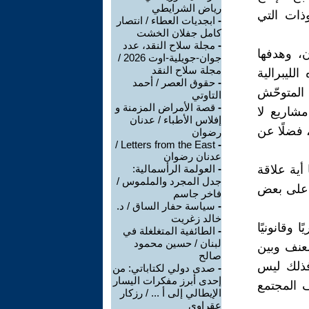
رياض الشرايطي
ذات التي
-
ابجديات العطاء / انتصار
كامل جفلان الخشت
-
مجلة سلاح النقد، عدد
ن، وهدفها
جوان-جويلية-اوت 2026 /
مجلة سلاح النقد
ليبرالية
-
حقوق العصر / أحمد
 المتوحّش
التاوتي
-
قصة الأمراض المزمنة و
شاريع لا
إفلاس الأطباء / عدنان
 فضلًا عن
رضوان
Letters from the East /
-
عدنان رضوان
 أية علاقة
-
العولمة الرأسمالية:
جدل المجرد والملموس /
ا على بعض
فاخر جاسم
-
سياسة حفار الساق / د.
خالد زغريت
 وقانونيًا
-
الطائفية المتغلغلة في
لبنان / حسين محمود
العنف وبين
صالح
؟ فذلك ليس
-
صدى دولي لكتاباتي: من
إحدى أبرز مفكرات اليسار
ف المجتمع
الإيطالي إلى أ ... / رزكار
عقراوي