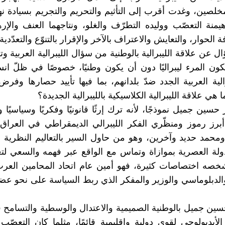
مخلصين، وغدت أقرب إلى التأثيم والتحريم والتجريم بسيادة نه
وهيمنة التعصّب ووليده التطرّف والغلو، ونتاجهما العنف والإ
الحوار، والتعايش والاعتراف بالآخر والإقرار بالتنوّع والتعدّدية.
ال عن علاقة الليبرالية بالوطنية من سؤال الليبرالية العربية وت
ون المرء ليبراليًا دون أن يكون وطنيًا، خصوصًا في ظلّ ا
الية العربية الجدد ضدّ بلدانهم، بما فيها تأييد حصارها وفرض
ا هي علاقة الليبرالية الكلاسيكية بالليبرالية الجديدة؟
سين جميل نموذجًا، لأنه ترك إرثًا قانونيًا وفكريًا وسياسيًا ونقاب
برز رموز ومنظّري الفكر الليبرالي الديمقراطي في العراق
محمد حديد وآخرين، وهو من حاول السير بالتعاليم النظرية وا
دولة العصرية بموازاة وتماس مع الواقع عبر فهمه والسعي لتغ
صه اختصاصات كثيرة، فهو أمين عام اتحاد المحامين العرب
لدبلوماسي والوزير والمفكر الذي ربط السياسة على نحو عضو
حسين جميل بالوطنية الصميمية والاعتدال والوسطية والتسامح
 الأيديولوجي لقوى دولية وإقليمية قائمًا، مثلما كان التعصّب