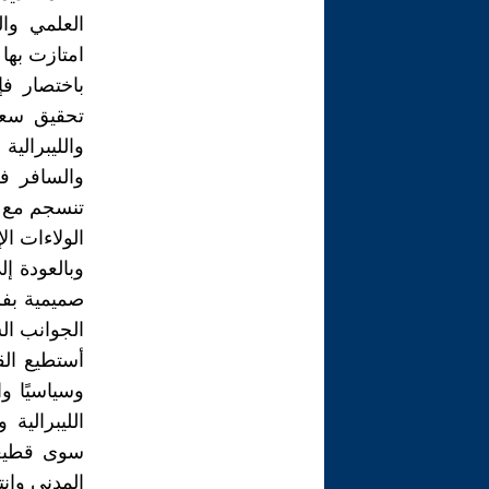
العلمي وا
امتازت بها 
باختصار فإن
تحقيق سعا
والليبرالي
والسافر ف
تنسجم مع قي
الولاءات ال
وبالعودة إل
صميمية بفلس
الجوانب ال
أستطيع القو
وسياسيًا وا
الليبرالية 
سوى قطيعة 
المدني وان