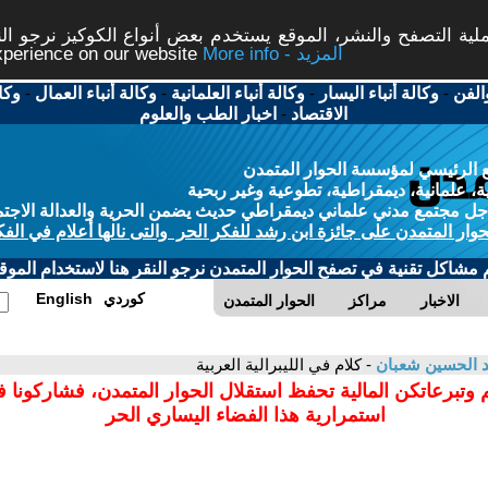
ة التصفح والنشر، الموقع يستخدم بعض أنواع الكوكيز نرجو النق
More info - المزيد
experience on our website
الفن
-
وكالة أنباء اليسار
-
وكالة أنباء العلمانية
-
وكالة أنباء العمال
-
وكا
الاقتصاد
-
اخبار الطب والعلوم
 الرئيسي لمؤسسة الحوار المتمدن
، علمانية، ديمقراطية، تطوعية وغير ربحية
ل مجتمع مدني علماني ديمقراطي حديث يضمن الحرية والعدالة الاجتم
حوار المتمدن على جائزة ابن رشد للفكر الحر والتى نالها أعلام في الفك
م مشاكل تقنية في تصفح الحوار المتمدن نرجو النقر هنا لاستخدام الموقع
كوردي
English
الاخبار
مراكز
الحوار المتمدن
 الحسين شعبان
- كلام في الليبرالية العربية
 وتبرعاتكن المالية تحفظ استقلال الحوار المتمدن، فشاركونا 
استمرارية هذا الفضاء اليساري الحر