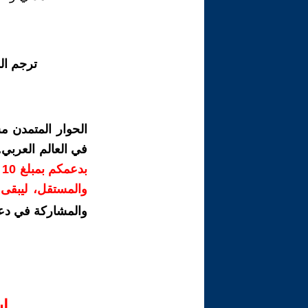
ترجم ال
الحوار المتمدن م
في العالم العربي
ب
والمستقل، ليبقى ص
والمشاركة في دع
ا‫