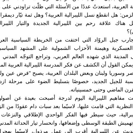
ة العربية، استعدتُ عددًا من الأسئلة التي ظلّت تراودني على 
زمن: هل انقطع نسل الليبرالية العربية؟ وهل ثمة تيّار ديمق
هناك علاقة رحم بين الليبرالية الجديدة والتيار الليبرا
)؟
جارب جيل الروّاد التي اختفت من الخريطة السياسية العرب
ت العسكرية وهيمنة الأحزاب الشمولية على المشهد السيا
المدينة الذي شهده العالم العربي، وتراجع التوجّه المدني 
يمكن القول أن الكشف عن فكر المدرسة الليبرالية العربية ال
صر وسوريا ولبنان وبعض البلدان العربية، يصبح "فرض عين 
لنسبة للجيل الجديد، خصوصًا بتسليط الضوء على مرحلة ازد
لقرن الماضي وحتى خمسينياته.
ت مفاهيم الليبرالية اليوم لدرجة أصبحت بعيدة عن أصولها
النظرية التي قامت عليها، لاسيّما بعد سبات دام عقودًا من ال
يبرالية، حيث سيطر فيها الفكر الواحدي الإطلاقي والنزعات
وتهميش الطبقة الوسطى وإضعافها، وانحسار تيار الحداثة المدني
ديث عن الليبرالية أقرب إلى عمل مرذول، لاسيّما بهجرا