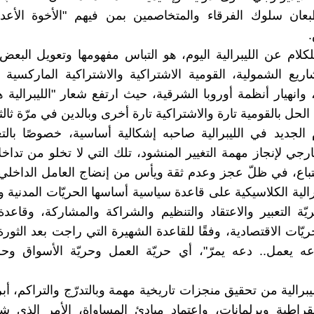
عان سلوك الفرقاء والمتخاصمين بمن فيهم "الأخوة الأع
لكلام عن الليبرالية اليوم، هو التباس مفهومها وتعويل البعض 
يع الشمولية، القومية الاشتراكية والاشتراكية الماركسية و
 وانهيار أنظمة أوروبا الشرقية، حيث ارتفع شعار "الليبرالية 
الحل بالقومية تارة والاشتراكية تارة أخرى وبالدين في مرّة ثالث
 الجديد في الليبرالية صاحبه إشكالية أساسية، خصوصًا بال
رجي لإنجاز مهمة التغيير المنشود، تلك التي لا تخلو من تداخل
تباع، في ظلّ عجز وعدم ثقة ويأس من إنضاج العامل الداخل
الية الكلاسيكية على قاعدة سياسية أساسها الحريّات المدنية و
ّة التعبير والاعتقاد والتنظيم والشراكة والمشاركة، وقاعدة
يّات الاقتصادية، وفقًا للقاعدة الشهيرة التي راجت بعد الثورة
) "دعه يعمل.. دعه يمرّ"، أي حريّة العمل وحريّة الأسواق وحري
يبرالية من تحقيق منجزات تاريخية مهمة وبالتدرّج والتراكم، أب
راطية وبرلمانات، واعتماد مبادئ المساواة، الأمر الذي شجّ