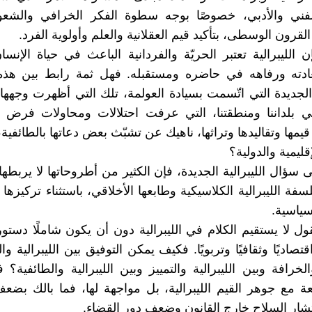
لفني والأدبي، خصوصًا بوجه سطوة الفكر الخرافي والشعو
القرون الوسطى، بتأكيد قيم العقلانية والعلم وأولوية الفرد.
 الليبرالية تعتبر الحريّة والفردانية الباعث في حياة الإنسا
دته ورفاهه في حاضره ومستقبله. فهل ثمة رابط بين هذه ال
ة الجديدة التي اتّسمت بسيادة العولمة، تلك التي أظهرت وجهها
ي بلداننا ومنطقتنا، التي عرفت احتلالات ومحاولات فرض م
مها وتقاليدها وتراثها، ناهيك عن تشبّث بعض دعاتها بالطائفية،
إقليمية والدولية؟
ى سؤال الليبرالية الجديدة، فإن الكثير من أطروحاتها لا يربطها
فة الليبرالية الكلاسيكية وطابعها الأخلاقي، باستثناء تركيزه
سياسية.
ل لا يستقيم الكلام في الليبرالية دون أن يكون شاملًا دستوريًا
قتصاديًا وثقافيًا وتربويًا. فكيف يمكن التوفيق بين الليبرالية و
والخرافة وبين الليبرالية والتمييز وبين الليبرالية والطائفية
مع جوهر القيم الليبرالية، بل مواجهة لها، فما بالك بضع
تشار السلاح خارج القانون وضعف دور القضاء.