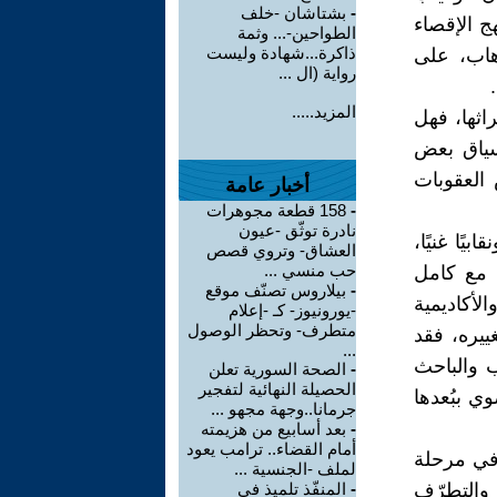
-
بشتاشان -خلف
ج الإقصاء
الطواحين-... وثمة
ذاكرة...شهادة وليست
رهاب، على
رواية (ال ...
المزيد.....
راثها، فهل
نسياق بعض
 العقوبات
أخبار عامة
-
158 قطعة مجوهرات
نادرة توثّق -عيون
يًا غنيًا،
العشاق- وتروي قصص
حب منسي ...
 مع كامل
-
بيلاروس تصنّف موقع
لأكاديمية
-يورونيوز- كـ -إعلام
متطرف- وتحظر الوصول
ييره، فقد
...
 والباحث
-
الصحة السورية تعلن
الحصيلة النهائية لتفجير
ي ببُعدها
جرمانا..وجهة مجهو ...
-
بعد أسابيع من هزيمته
أمام القضاء.. ترامب يعود
 في مرحلة
لملف -الجنسية ...
 والتطرّف
-
المنفّذ تلميذ في