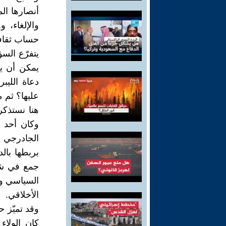
أنصارها ال
والإلغاء، 
حساب ثقافة 
يتفرّع السؤ
يمكن أن يك
دعاة الليبر
عليها؟ ثم م
هنا نستذكر ح
وكان أحد أ
الجادرجي و
بربطها بال
جمع في شخ
السياسي وا
الأخلاقي.
وقد تميّز 
كان الولاء