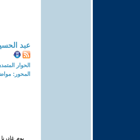
عبد الحسي
الحوار المتمدن-العدد: 7664 - 3
المحور: مواض
يوم غادرنا