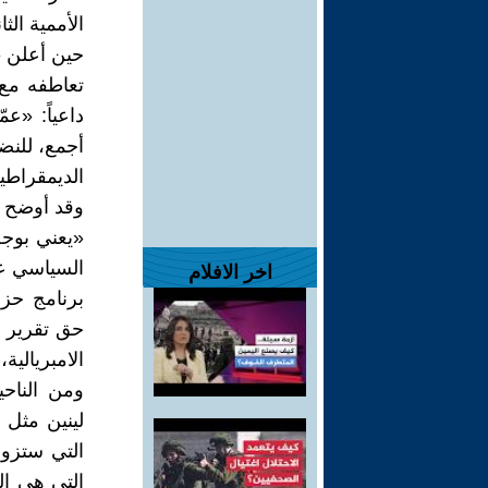
حين أعلن «
تعاطفه مع:
داعياً: «ع
أجمع، للنض
الديمقراطية»
وقد أوضح ل
«يعني بوجه
السياسي عن
اخر الافلام
برنامج حز
حق تقرير ا
الامبريالية
ومن الناحية
لينين مثل 
التي ستزول