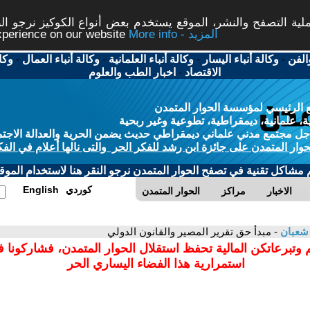
ة التصفح والنشر، الموقع يستخدم بعض أنواع الكوكيز نرجو النق
More info - المزيد
experience on our website
الفن
-
وكالة أنباء اليسار
-
وكالة أنباء العلمانية
-
وكالة أنباء العمال
-
وكا
الاقتصاد
-
اخبار الطب والعلوم
 الرئيسي لمؤسسة الحوار المتمدن
، علمانية، ديمقراطية، تطوعية وغير ربحية
ل مجتمع مدني علماني ديمقراطي حديث يضمن الحرية والعدالة الاجتم
حوار المتمدن على جائزة ابن رشد للفكر الحر والتى نالها أعلام في الفك
م مشاكل تقنية في تصفح الحوار المتمدن نرجو النقر هنا لاستخدام الموقع
كوردي
English
الاخبار
مراكز
الحوار المتمدن
 شعبان
- مبدأ حق تقرير المصير والقانون الدولي
 وتبرعاتكن المالية تحفظ استقلال الحوار المتمدن، فشاركونا 
استمرارية هذا الفضاء اليساري الحر