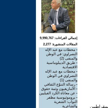
إجمالي القراءات: 9,990,767
المقالات المنشورة: 2,277
-
محطات مع عبد الإله
النصراوي: في الوطن
والمنفى (2)
-
طريق الديبلوماسية
الاقتصادية
-
محطات مع عبد الإله
النصراوي في الوطن
والمنفى (1)
-
رسالة التنوّع الثقافي
-
الأمازيغيون وثمة حقوق
-
عن معاناة الكرد الفيليين
-
بروموثيوسية مظفر
النواب: الشعرية
والشاعرية
مقراطيين