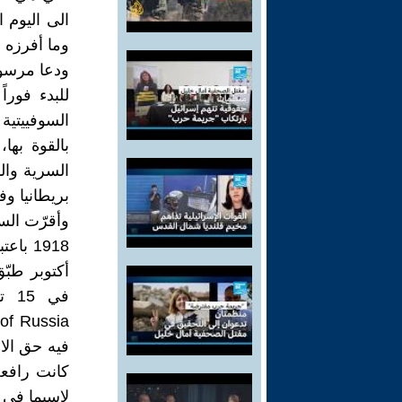
الى اليوم 
وما أفرزه 
ودعا مرسوم
للبدء فورا
السوفييتية
بالقوة بها
السرية وال
بريطانيا وف
وأقرّت الس
أكتوبر طبّ
فيه حق الا
كانت رافعة
لاسيما في 