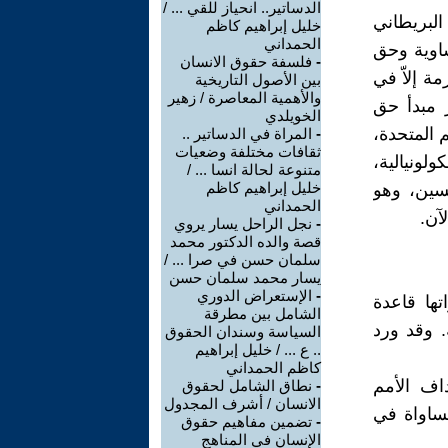
الدساتير.. انحياز للقي ... /
لبريطاني
خليل إبراهيم كاظم
الحمداني
لمتساوية وحق
-
فلسفة حقوق الانسان
ة إلاّ في
بين الأصول التاريخية
والأهمية المعاصرة / زهير
سان فرانسيسكو(7) ثم استقرّ مبدأ حق
الخويلدي
م المتحدة،
-
المراة في الدساتير ..
ثقافات مختلفة وضعيات
أ تصفية الكولونيالية،
متنوعة لحالة انسا ... /
خليل إبراهيم كاظم
بذكراه الخمسين، وهو
الحمداني
آن.
-
نجل الراحل يسار يروي
قصة والده الدكتور محمد
سلمان حسن في صرا ... /
يسار محمد سلمان حسن
-
الإستعراض الدوري
ها قاعدة
الشامل بين مطرقة
الرفيعة. وقد ورد
السياسة وسندان الحقوق
.. ع ... / خليل إبراهيم
كاظم الحمداني
داف الأمم
-
نطاق الشامل لحقوق
الانسان / أشرف المجدول
مساواة في
-
تضمين مفاهيم حقوق
الإنسان في المناهج