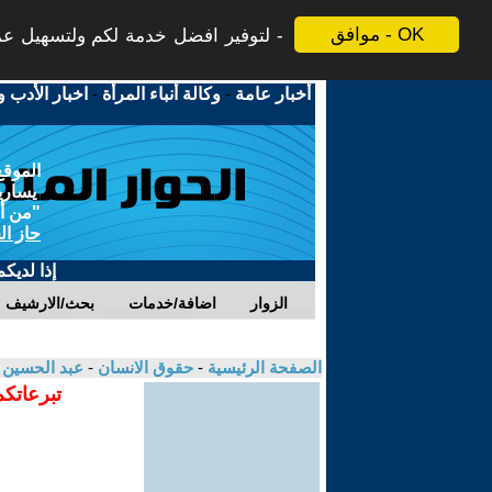
موافق - OK
لتوفير افضل خدمة لكم ولتسهيل عملي
أخبار عامة
-
وكالة أنباء المرأة
-
اخبار الأدب و
الموقع
يسارية
"من أج
حاز ال
إذا لديك
الزوار
اضافة/خدمات
بحث/الارشيف
الصفحة الرئيسية
-
حقوق الانسان
-
عبد الحسين
تبرعاتكم