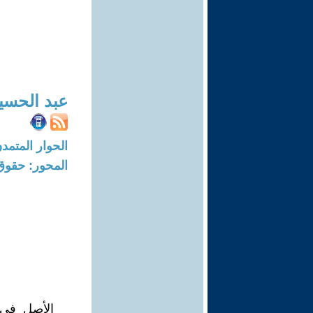
عبد الحسي
الحوار المتمدن-العدد: 7634 - 3
المحور: حقوق
الأصل في ه