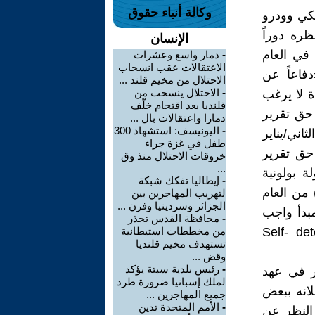
وكالة أنباء حقوق
يكي وودرو
ت نظره دوراً
الإنسان
 في العام
-
دمار واسع وعشرات
الاعتقالات عقب انسحاب
فاعاً عن
الاحتلال من مخيم قلند ...
-
الاحتلال ينسحب من
 لا يرغب
قلنديا بعد اقتحام خلّف
تطوّر إلى فكرة حق تقرير
دمارا واعتقالات بال ...
-
اليونيسف: استشهاد 300
شهير في الكونغرس (في 8 كانون الثاني/يناير
طفل في غزة جراء
 حق تقرير
خروقات الاحتلال منذ وق
...
 بولونية
-
إيطاليا تفكك شبكة
من العام
لتهريب المهاجرين بين
الجزائر وسردينيا وفرن ...
 مبدأ واجب
-
محافظة القدس تحذر
Self- det
من مخططات استيطانية
تستهدف مخيم قلنديا
وقض ...
-
رئيس بلدية سبتة يؤكد
ر في عهد
لملك إسبانيا ضرورة طرد
إعلانه ببعض
جميع المهاجرين ...
-
الأمم المتحدة تدين
لدول القائمة ومصالحها(6). وبغضّ النظر عن