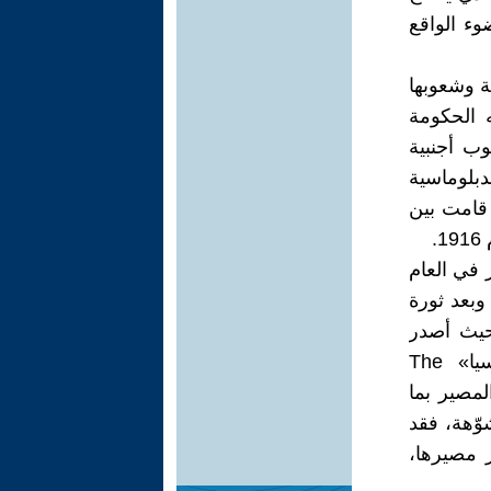
وء الواقع
ة وشعوبها
ه الحكومة
وب أجنبية
دبلوماسية
 قامت بين
.
 في العام
تباره ركناً أساسياً من أركان المبادئ القانونية للدولة الجديدة(4) وبعد ثورة
 حيث أصدر
في 15 تشرين الثاني (نوفمبر) 1917 «إعلان حقوق شعوب روسيا» The
 حق تقرير المصير بما
وّهة، فقد
 مصيرها،