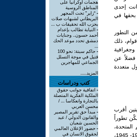
هجمات أوكرانيا على
كانت إحدى
المناطق الروسية
-
“زاير” تحت المجهر
بحقها في
البريطاني لشبهات صلات
بحزب الله تحقيقات ب ...
-
النيابة تطالب بإعدام
من التطور
أحمد حسون.. وجنايات
قوام، ذلك
دمشق تحدد موعد الحك
...
 وجغرافية
-
حاكم سبتة: نحو 100
قتيل في موجة التسلل
فضلاً عن
الجماعي للمهاجرين
ل متعددة
المزيد.....
كتب ودراسات
-
اتفاقية جوانب حقوق
الملكية الفكرية المتصلة
بالتجارة وانعكاسا ... /
محسن العربي
يتين أقرب
-
مبدأ حق تقرير المصير
والقانون الدولي / عبد
ّن تطوراً
الحسين شعبان
 المتحدة،
-
حضور الإعلان العالمي
لحقوق الانسان في
لاسيّما ما تعرّضت له البشرية من مآسي خلال الحرب العالمية الثانية 1939- 1945،