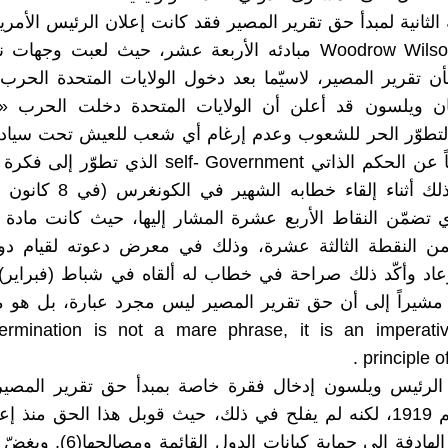
 الثانية لمبدأ حق تقرير المصير فقد كانت إعلان الرئيس الأمر
ويلسون Woodrow Wilson مبادئه الأربعة عشر، حيث لعبت وجها
أن تقرير المصير، لاسيّما بعد دخول الولايات المتحدة الحرب
 وكان ويلسون قد أعلن أن الولايات المتحدة دخلت الحرب «د
التطوّر الحر للشعوب وعدم إرغام أي شعب للعيش تحت سيادة
فيها ودفاعاً عن الحكم الذاتي self- Government الذي 
المصير، وذلك أثناء إلقاء خطابه ال
 الذي تضمّن النقاط الأربع عشرة المشار إليها، حيث كانت مادة
ن النقطة الثالثة عشرة، وذلك في معرض دعوته لقيام دولة
اد وأكّد ذلك صراحة في خطاب له ألقاه في شباط (فبراير) 
اته 1918 مشيراً إلى أن حق تقرير المصير ليس مجرد عبارة، بل هو
تطبيق ermination is not a mare phrase, it is an imperative
principle of
الرئيس ويلسون إدخال فقرة خاصة بمبدأ حق تقرير المصي
عصبة الأمم 1919، لكنه لم يفلح في ذلك، حيث قوبل هذا الحق منذ 
التحفّظات الهادفة إلى حماية كيانات ا