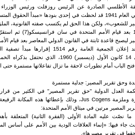
قة الأطلسي الصادرة عن الرئيس روزفلت ورئيس الوزراء ا
تشرشل في العام 1941 قد لحظت في إحدى بنودها «مبدأ الحقوق ا
ير للشعوب»، ولكن هذا الحق لم يكتسب صفته القانونية، الملزم
العام 1945 بعد قيام الأمم المتحدة في 
ر ليصبح قاعدة ثابتة في القانون الدولي المعاصر بعد قيام الأم
خصوصاً بعد إعلان الجمعية العامة رقم 1514 إقرارها مبد
الصادر في 14 كانون الأول (ديسمبر) 1960، الذي نحتفل 
فتح الباب أمام تطورات لاحقة ما تزال تفاعلاتها مستمرة حتى ال
حدة وحق تقرير المصير: جدلية مستمرة
ة العدل الدولية "حق تقرير المصير" في الكثير من قرارات
قانونية آمرة وملزمة Jus Cogens، وذلك بإعطائها هذه المكانة 
رير المصير مرتين في ميثاق الأمم المتحدة:
ما نصّت عليه المادة الأولى (الفقرة الثانية) المتعلقة بأه
ث جاء فيها: «إنماء العلاقات الودية بين الأمم على أساس ال
قها في تقرير مصيرها».