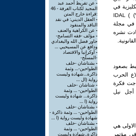
-
عن تقريظ أحمد عبد
 الإنكليزية في
المجيد لكتاب الغرفة - 46
:قراءة خارج المتن
IDAL ( (
-
العقل الديني: في نقد
ن) في مجلة
الناقد والمنقود
-
عن الكراهية والعنف
العدد (49) كانون الثاني / يناير 2022، وأعادت نشره
-
مؤلف -فقه التسامح-
حاور فضل الله والبغدادي
ودافع عن المسيحيي ...
-
أوكرانيا والاقتصاد
-المسلّح-
-
بشتاشان -خلف
 لفكرة حق تقرير المصير Self Determination ارتبط بصعود
الطواحين-... وثمة
ذاكرة...شهادة وليست
لاع الحرب
رواية (ال ...
عقبها راجت فكرة
-
شتاشان -خلف
الطواحين- ... وثمة
أجل نيل
ذاكرة... شهادة وليست
رواية (ا ...
-
بشتاشان -خلف
الطواحين- ... وثمة ذاكرة -
شهادة وليست رواية (ا ...
-
بشتاشان -خلف
الاولى هي
الطواحين- ... وثمة
في مؤتمر
ذاكرة..شهادة وليست