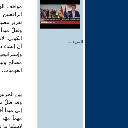
مواقف الول
الرافعتين 
تقرير مصيره
ولعلّ مبدأ
الكوني، لا
المزيد.....
أن إنشاء د
وإستراتيج
مصالح وتب
القوميات، ب
بين الحربين
وقد ظلّ مب
إلى مبدأ أ
مهماً مهّد