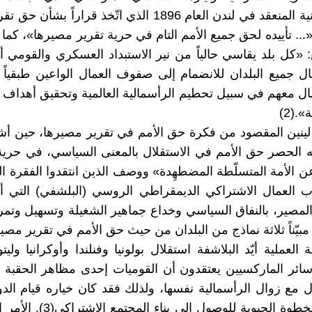
الأممية الثانية المنعقد في لندن العام 1896 الذي اتّخذ قراراً 
... تأييده لحق جميع الأمم التام في حرية تقرير مصيرها»، كم
 «كل بلد يقاسي حالياً من نير الاستبداد العسكري والقومي أ
مّال جميع البلدان للانضمام إلى صفوف العمال الواعين طبقياً 
ال معهم في سبيل تحطيم الرأسمالية العالمية وتحقيق أهداف ا
.(2)
ينين المقصود من فكرة حق الأمم في تقرير مصيرها، حين أشا
 الحصر حق الأمم في الاستقلال بالمعنى السياسي، في حرية
 الأمة المتسلّطة المضطهِدة» ووصف الذين انتقدوا الفقرة ا
ب العمال الاشتراكي الديمقراطي الروسي (البلشفي) التي أ
لمصير، بالنفاق السياسي وخداع جماهير الشغيلة وتسهيل وتم
، مبيّناً ثلاثة نماذج من البلدان من حيث حق الأمم في تقرير مصير
 العملية أيّد البلاشفة استقلال بولونيا وفنلندا وأوكرانيا وليتو
سائر الماركسيين يعتقدون أن القوميات إحدى مظاهر الحقبة ا
 مع زوال الرأسمالية نفسها، ولذلك فقد كان خياره قيام الدول
التي هي الخطوة الحيوية للوصول إلى ب