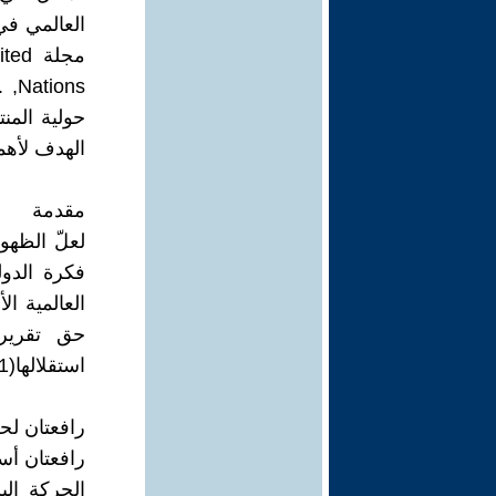
مجلة
ons
الهدف لأهميته وذلك بمناس
مقدمة
فكرة الدول
حق تقرير 
استقلالها(1).
رافعتان لح
رافعتان أس
الحركة الي