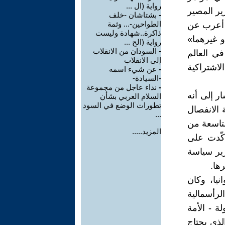
رواية (ال ...
بشأن حق تقرير المصير
-
بشتاشان -خلف
الطواحين-... وثمة
ا أعرب عن
ذاكرة..شهادة وليست
و غيرهما»
رواية (الح ...
-
السودان من الانقلاب
في العالم
إلى الانقلاب
لاشتراكية
-
عن شيء اسمه
-السيادة-
-
نداء عاجل من مجموعة
ر إلى أنه
السلام العربي بشأن
تطورات الوضع في السود
 الانفصال
...
لتاسعة من
المزيد.....
كّدت على
رير سياسة
ها.
انيا، وكان
لرأسمالية
ة - الأمة
ناء المجتمع الاشتراكي(3). الأمر الذي يحتاج