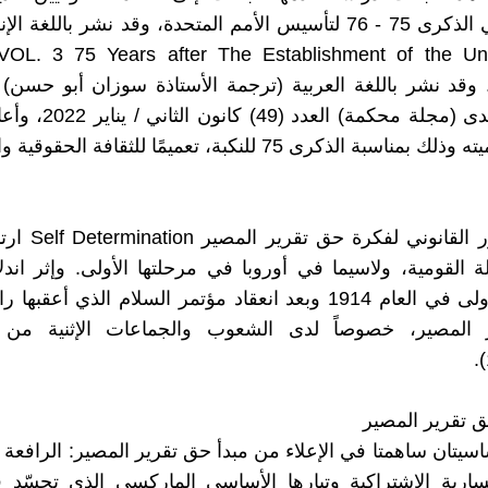
العالمي في الذكرى 75 - 76 لتأسيس الأمم المتحدة، وقد نشر باللغة
 VOL. 3 75 Years after The Establishment of the United
Nati, . وقد نشر باللغة العربية (ترجمة الأستاذة سوزان أبو حس
حولية المنتدى (مجلة محكمة) 
بة الذكرى 75 للنكبة، تعميمًا للثقافة الحقوقية والقانونية.
لعلّ الظهور القانوني
ة القومية، ولاسيما في أوروبا في مرحلتها الأولى. وإثر اند
العالمية الأولى في العام 1914 وبعد انعقاد مؤتمر السلام الذي أ
المصير، خصوصاً لدى الشعوب والجماعات الإثنية من 
ق تقرير المصير
اسيتان ساهمتا في الإعلاء من مبدأ حق تقرير المصير: الرافعة 
سارية الاشتراكية وتيارها الأساسي الماركسي الذي تجسّد 