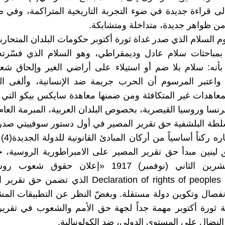
الى قراءة جديدة في ضوء التجربة التاريخية المتراكمة، وفي ض
من ظواهر جديدة، متداخلة ومتشابكة.
 السلام الذي صدر غداة ثورة أكتوبر حكومات البلدان المتحارب
ً بمباحثات سلام عادل وديمقراطي، وهو السلام الذي فسّرت
 بأنه: سلام بلا ضم أو استيلاء على أراضي الغير وإلحاق شع
، واعتبر المرسوم أن الحرب جريمة ضد الإنسانية، وألغى ال
معاهدات غير المتكافئة ومن ضمنها معاهدة سايكس بيكو التي
رنسا وروسيا القيصرية، بخصوص البلدان العربية، المبرمة العام 1916
لطة البلشفية حق تقرير المصير في أول دستور سوفييتي صدر
1918 باع
ق لينين مبدأ حق تقرير المصير على الامبراطورية الروسية،
Declaration of rights of peoples of Russia الذي تضمن
نفصال وتكوين دولة مستقلة. وبغضّ النظر عن التطبيقات المش
 ثورة أكتوبر مهمة جداً لجهة حق الأمم والشعوب في تقرير
النضال على المستوى الدولي، ضد الكولونيالية.