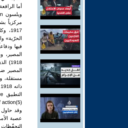
أما الرافعة
مركزياً بش
1917،
الحرّية» و
1918)
المصير ضم
مستقلة، وع
ذ
ال
 action(5) .
وقد حاول 