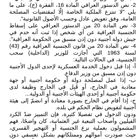
2- نص الدستور العراقي المادة 16، الفقرة (ج)، على ما
يلي "لا تنتزع الملكية الخاصة إلّا لمقتضيات المصلحة
العامة، وفق تعويض عادل وحسب الأصول القانونية".
3- نص المادة 20 من الدستور العراقي على إسقاط
الجنسية العراقية عن أي شخص إذا ثبت أنه خدم في
جيش دولة أجنبية دون إذن مسبق من الحكومة العراقية".
4- نص المادة 20 من قانون الجنسية العراقية رقم (43)
لسنة 1963 التي أجازت للوزير (الداخلية) سحب
الجنسية، في الحالات التالية:
أ- إذا قبل دخول الخدمة العسكرية لإحدى الدول الأجنبية
دون إذن مسبق من وزير الدفاع.
ب- إذا عمل لمصلحة دولة أو حكومة أجنبية أو جهة
معادية في الخارج، أو قَبِل في الخارج وظيفة لدى
حكومة أجنبية أو إحدى الهيئات الأجنبية أو الدولية...
ج- إذا أقام في الخارج بصورة معتادة أو انضمّ إلى هيئة
أجنبية لتقويض نظام الحكم في بلده.
ودون الدخول في تفصيلا كثيرة، فإن التمييز ضدّ الكرد
الفيليين وأصحاب التبعية غير العثمانية، كان واضحًا، فهم
المشمولون بعملية نزع الجنسية أو التهجير القسري،
حيث صودرت أموالهم وممتلكاتهم بشكل تعسفي دون