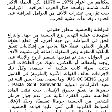
سكناهم بين أعوام (1975 – 1978)، لكن الحملة الأكبر
كانت شاملة وواسعة خلال الحرب العراقية – الإيرانية،
حيث تمّ رمي عشرات الآلاف من العوامل العراقية على
الحدود ، وقد بدأت عشية الحرب.
المواطنة والجنسية: منظور حقوقي
استهدفت عملية التهجير نزع الجنسية من جهة، وانتزاع
الحق في المواطنة من جهة أخرى، أي قطع العلاقة
بالوطن الأصلي، فضلًا عمّا صاحبها من إشكاليات تتعلّق
بالملكية المنقولة وغير المنقولة، إضافة إلى تشتيت الآلاف
من العوائل، حيث تم تمزيقها بتسفير الزوج والإبقاء على
زوجته وأطفاله، أو بالعكس، ناهيك عن الطلاقات التي
حدثت، سواء كانت شكلية أم حقيقية، وكلّ تلك
الإجراءات تخالف القواعد الآمرة (الملزمة) في القانون
الدولي JUS COGENS، وما يسمى بمبدأ حسن النية في
تنفيذ الالتزامات الدولية Pacta Sont Serevenda ،
خصوصًا ما يتعلّق بحقوق الإنسان، حيث نصّت المادة
الخامسة عشر، الفقرة الثانية على عدم جواز حرمان
الشخص من الجنسية حرمانًا تعسفيًا، وحدّد الإعلان
الضوابط القانونية التي تُبنى عليها قواعد الجنسية .