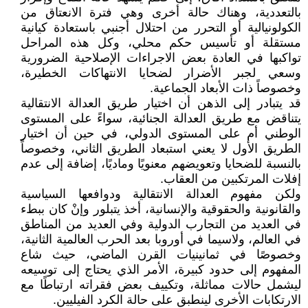
بالتعددية، وهناك حالة أخرى وهي فترة الانعتاق من
الكولونيالية أو التحرر من احتلال أجنبي باستعادة كيانية
مستقلة أو تأسيس حكم محلي، وكل هذه المراحل
تواكبها في العادة بعض الاجراءات الإصلاحية الضرورية
وسعي لجبر الأضرار لضحايا الانتهاكات الخطيرة،
وخصوصاً ذات الأبعاد الجماعية.
قد يتبادر إلى الذهن أن اختيار طريق العدالة الانتقالية
يتناقض مع طريق العدالة الجنائية، سواءً على المستوى
الوطني أم على المستوى الدولي، في حين أن اختيار
الطريق الأول لا يعني استبعاد الطريق الثاني، وخصوصاً
بالنسبة للضحايا وتعويضهم معنويًا وماديًا، إضافة إلى عدم
إفلات المرتكبين من العقاب.
ولكن مفهوم العدالة الانتقالية ودوافعها السياسية
والقانونية والحقوقية والإنسانية، أخذ يتبلور وإنْ كان ببطء
في العديد من التجارب الدولية وفي العديد من المناطق
في العالم، ولاسيما في أوروبا بعد الحرب العالمية الثانية،
وخصوصًا في ثمانينيات القرن الماضي، حيث شاع
المفهوم إلى حدود كبيرة، الأمر الذي يحتاج إلى توسيعه
ليشمل حالات مماثلة، وتكييف بعض فقراته ارتباطًا مع
الارتكابات الأخرى لينطبق على حالة الكرد الفيليين.