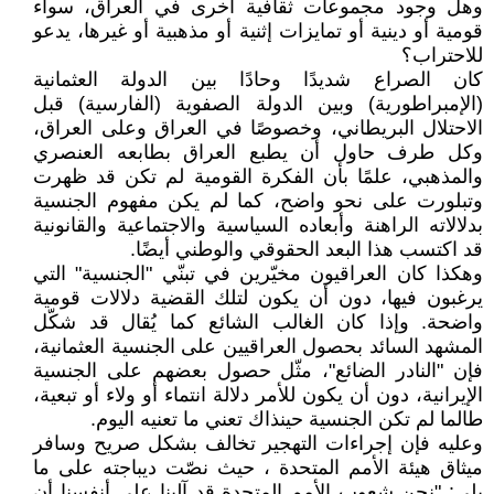
وهل وجود مجموعات ثقافية أخرى في العراق، سواء
قومية أو دينية أو تمايزات إثنية أو مذهبية أو غيرها، يدعو
للاحتراب؟
كان الصراع شديدًا وحادًا بين الدولة العثمانية
(الإمبراطورية) وبين الدولة الصفوية (الفارسية) قبل
الاحتلال البريطاني، وخصوصًا في العراق وعلى العراق،
وكل طرف حاول أن يطبع العراق بطابعه العنصري
والمذهبي، علمًا بأن الفكرة القومية لم تكن قد ظهرت
وتبلورت على نحو واضح، كما لم يكن مفهوم الجنسية
بدلالاته الراهنة وأبعاده السياسية والاجتماعية والقانونية
قد اكتسب هذا البعد الحقوقي والوطني أيضًا.
وهكذا كان العراقيون مخيّرين في تبنّي "الجنسية" التي
يرغبون فيها، دون أن يكون لتلك القضية دلالات قومية
واضحة. وإذا كان الغالب الشائع كما يُقال قد شكّل
المشهد السائد بحصول العراقيين على الجنسية العثمانية،
فإن "النادر الضائع"، مثّل حصول بعضهم على الجنسية
الإيرانية، دون أن يكون للأمر دلالة انتماء أو ولاء أو تبعية،
طالما لم تكن الجنسية حينذاك تعني ما تعنيه اليوم.
وعليه فإن إجراءات التهجير تخالف بشكل صريح وسافر
ميثاق هيئة الأمم المتحدة ، حيث نصّت ديباجته على ما
يلي: "نحن شعوب الأمم المتحدة قد آلينا على أنفسنا أن