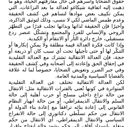
حقوق الضحايا وأسرهم في حال مفارقتهم الحياة، وهو ما
ذهبت إليه اتفاقية شيكاغو لعدالة ما بعد النزاعات، التي
يمكن تكييف بعض موادها لتساهم في كشف الحقيقة
وعدم طمس الماضي لكي لا ننسى، وذلك لتوثيق الذاكرة،
وأخيرًا فإن الحقيقة لذاتها وبذاتها تجلب قدرًا من التطهّر
الروحي والإنساني للفرد والمجتمع وتشكّل عنصر ردع
مستقبلي، خارج دائرة الثأر أو الانتقام أو الكيدية.
وإذا كانت فكرة العدالة قيمة مطلقة ولا يمكن إنكارها أو
التنكّر لها أو حتى تأجيلها تحت أي سبب كان أو ذريعة أو
حجة، فإن العدالة الانتقالية تشترك مع العدالة التقليدية
في إحقاق الحق وإعادته إلى أصحابه وفي كشف الحقيقة
وفي جبر الضرر وتعويض الضحايا، خصوصاً لما له علاقة
بالقضايا السياسية والمدنية العامة.
لكن العدالة الانتقالية تختلف عن العدالة التقليدية
المتواترة في كونها تُعنى بالفترات الانتقالية مثل: الانتقال
من حالة نزاع داخلي مسلح أو حرب أهلية إلى حالة
السلم والانتقال الديمقراطي، أو من حالة انهيار النظام
القانوني إلى إعادة بنائه ترافقاً مع إعادة بناء الدولة أو
الانتقال من حكم تسلّطي دكتاتوري إلى حالة الانفراج
السياسي والانتقال الديمقراطي، أي الانتقال من حكم
منغلق بانسداد آفاق، إلى حكم يشهد حالة انفتاح وإقرار