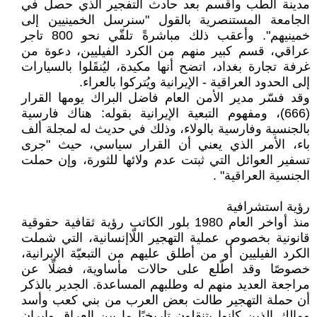
مدينة الطب وأقسم بعد حادث التفجير الذي حصل في
الجامعة المستنصرية بالقول "سنرسل الخمينيين إلى
خمينيهم". وأعقب ذلك مباشرةً تلقّي نحو 800 تاجر
عراقي، قسم كبير منهم من الكرد الفيليين، دعوة من
غرفة تجارة بغداد، اتضح أنها مكيدة، ليُنقَلوا بالسيارات
إلى الحدود العراقية - الإيرانية ويُتركوا بالعراء.
وقد فسّر مدير الأمن العام فاضل البراك يومها القرار
(666)، ومفهوم التبعية الإيرانية بقوله: هناك فارسية
بالجنسية وفارسية بالولاء، وذلك في حديث له لمجلة ألف
باء، الأمر الذي يعني أن القرار سياسي، حيث "جرى
تسفير العوائل التي ثبتت عدم ولائها للثورة، وإن حملت
الجنسية العراقية" .
رؤية استشرافية
منذ أواخر العام 1980 بلور الكاتب رؤية ثقافية حقوقية
قانونية بخصوص عملية التهجير اللّاإنسانية، التي شملت
الكرد الفيليين أو من أطلق عليهم من التبعيّة الإيرانية،
خصوصًا وقد اطّلع على حالات مأساوية، فضلًا عن
مراجعة العديد منهم له وطلبهم المساعدة. الجدير بالذكر
أن حملة التهجير طالت بعض العرب من بني كعب وأسد
ومالك الذين كانوا يتنقلون تاريخيًا ما بين العراق وإيران