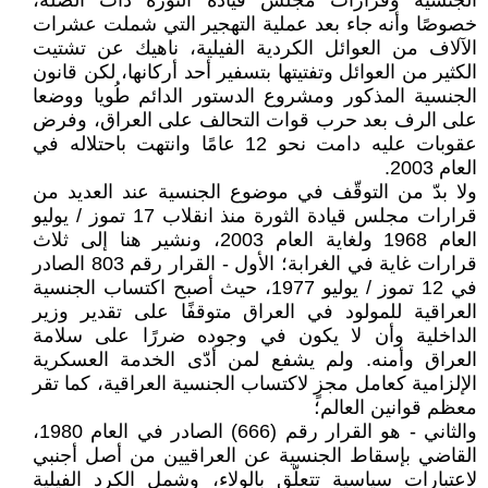
الجنسية وقرارات مجلس قيادة الثورة ذات الصلة،
خصوصًا وأنه جاء بعد عملية التهجير التي شملت عشرات
الآلاف من العوائل الكردية الفيلية، ناهيك عن تشتيت
الكثير من العوائل وتفتيتها بتسفير أحد أركانها، لكن قانون
الجنسية المذكور ومشروع الدستور الدائم طُويا ووضعا
على الرف بعد حرب قوات التحالف على العراق، وفرض
عقوبات عليه دامت نحو 12 عامًا وانتهت باحتلاله في
العام 2003.
ولا بدّ من التوقّف في موضوع الجنسية عند العديد من
قرارات مجلس قيادة الثورة منذ انقلاب 17 تموز / يوليو
العام 1968 ولغاية العام 2003، ونشير هنا إلى ثلاث
قرارات غاية في الغرابة؛ الأول - القرار رقم 803 الصادر
في 12 تموز / يوليو 1977، حيث أصبح اكتساب الجنسية
العراقية للمولود في العراق متوقفًا على تقدير وزير
الداخلية وأن لا يكون في وجوده ضررًا على سلامة
العراق وأمنه. ولم يشفع لمن أدّى الخدمة العسكرية
الإلزامية كعامل مجزٍ لاكتساب الجنسية العراقية، كما تقر
معظم قوانين العالم؛
والثاني - هو القرار رقم (666) الصادر في العام 1980،
القاضي بإسقاط الجنسية عن العراقيين من أصل أجنبي
لاعتبارات سياسية تتعلّق بالولاء، وشمل الكرد الفيلية