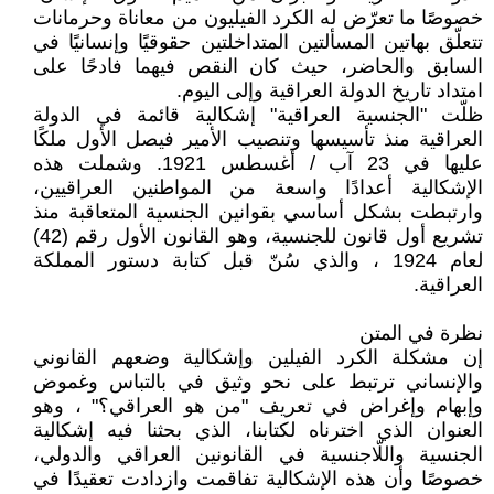
خصوصًا ما تعرّض له الكرد الفيليون من معاناة وحرمانات
تتعلّق بهاتين المسألتين المتداخلتين حقوقيًا وإنسانيًا في
السابق والحاضر، حيث كان النقص فيهما فادحًا على
امتداد تاريخ الدولة العراقية وإلى اليوم.
ظلّت "الجنسية العراقية" إشكالية قائمة في الدولة
العراقية منذ تأسيسها وتنصيب الأمير فيصل الأول ملكًا
عليها في 23 آب / أغسطس 1921. وشملت هذه
الإشكالية أعدادًا واسعة من المواطنين العراقيين،
وارتبطت بشكل أساسي بقوانين الجنسية المتعاقبة منذ
تشريع أول قانون للجنسية، وهو القانون الأول رقم (42)
لعام 1924 ، والذي سُنّ قبل كتابة دستور المملكة
العراقية.
نظرة في المتن
إن مشكلة الكرد الفيلين وإشكالية وضعهم القانوني
والإنساني ترتبط على نحو وثيق في بالتباس وغموض
وإبهام وإغراض في تعريف "من هو العراقي؟" ، وهو
العنوان الذي اخترناه لكتابنا، الذي بحثنا فيه إشكالية
الجنسية واللّاجنسية في القانونين العراقي والدولي،
خصوصًا وأن هذه الإشكالية تفاقمت وازدادت تعقيدًا في