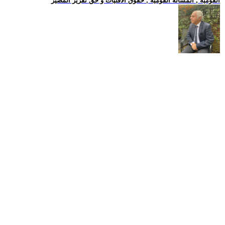
القومية , المسالة القومية , حقوق الاقليات و حق تقرير المصير