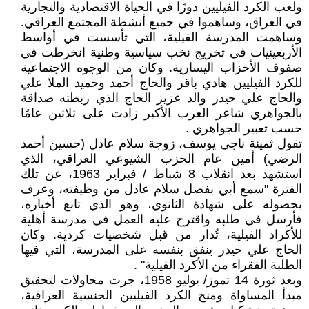
ولعب الكرد الفيليين دورًا في الحياة الاقتصادية والتجارية
في العراق، وساهموا في جميع أنشطة المجتمع العراقي.
وساهمت المدرسة الفيلية، التي تأسست في أواسط
الأربعينيات في تخريج نخب سياسية وطنية انخرطت في
صفوف الأحزاب اليسارية. وكان من الوجوه الاجتماعية
للكرد الفيليين هادي باقر والحاج أحمد وحميد الملا علي
والحاج علي حيدر والد عزيز الحاج الذي ربطته صداقة
بالجواهري شاعر العرب الأكبر زادت على ثلاثين عامًا
حسب تعبير الجواهري .
تقول ثمينة ناجي يوسف، زوجة سلام عادل (حسين أحمد
الرضي) أمين عام الحزب الشيوعي العراقي، الذي
استشهد بعد انقلاب 8 شباط / فبراير 1963، عن تلك
الفترة "سمع أبي بفصل سلام عادل من وظيفته، وعرف
بحصوله على شهادة الثانوي، وهو الذي تابع أخباره،
فأرسل في طلبه واقترح عليه العمل في مدرسة أهلية
للأكراد الفيلية، تُدار من قبل شخصيات كردية. وكان
الحاج علي حيدر ينفق بنفسه على المدرسة، التي فيها
الطلبة الفقراء من الأكرد الفيلية" .
وبعد ثورة 14 تموز/ يوليو 1958، جرت محاولات لتحقيق
مبدأ المساواة ومنح الكرد الفيليين الجنسية العراقية،