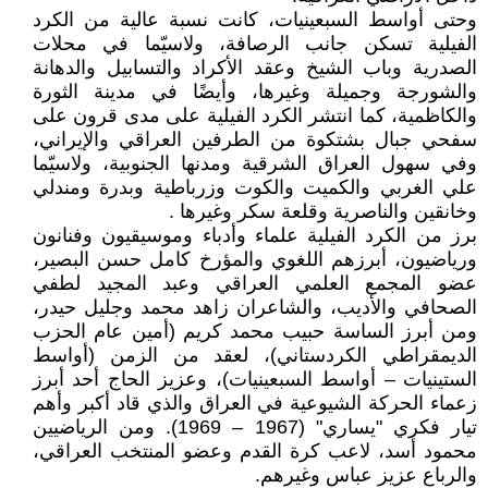
وحتى أواسط السبعينيات، كانت نسبة عالية من الكرد
الفيلية تسكن جانب الرصافة، ولاسيّما في محلات
الصدرية وباب الشيخ وعقد الأكراد والتسابيل والدهانة
والشورجة وجميلة وغيرها، وأيضًا في مدينة الثورة
والكاظمية، كما انتشر الكرد الفيلية على مدى قرون على
سفحي جبال بشتكوة من الطرفين العراقي والإيراني،
وفي سهول العراق الشرقية ومدنها الجنوبية، ولاسيّما
علي الغربي والكميت والكوت وزرباطية وبدرة ومندلي
وخانقين والناصرية وقلعة سكر وغيرها .
برز من الكرد الفيلية علماء وأدباء وموسيقيون وفنانون
ورياضيون، أبرزهم اللغوي والمؤرخ كامل حسن البصير،
عضو المجمع العلمي العراقي وعبد المجيد لطفي
الصحافي والأديب، والشاعران زاهد محمد وجليل حيدر،
ومن أبرز الساسة حبيب محمد كريم (أمين عام الحزب
الديمقراطي الكردستاني)، لعقد من الزمن (أواسط
الستينيات – أواسط السبعينيات)، وعزيز الحاج أحد أبرز
زعماء الحركة الشيوعية في العراق والذي قاد أكبر وأهم
تيار فكري "يساري" (1967 – 1969). ومن الرياضيين
محمود أسد، لاعب كرة القدم وعضو المنتخب العراقي،
والرباع عزيز عباس وغيرهم.