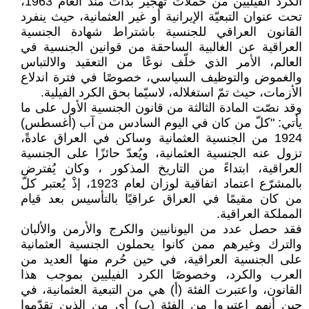
الكرد الفيليين من حملات تهجير بدأت منذ العام 1963،
تحت عنوان التبعيّة الإيرانية أو غير العثمانية، حيث ينفرد
القانون العراقي للجنسية باشتراط شهادة الجنسية
العراقية عن الغالبية الساحقة من قوانين الجنسية في
العالم، الأمر الذي خلّف نوعًا من التعقيد والالتباس
والغموض والتوظيف السياسي، خصوصًا في فترة اندلاع
الأزمات، حيث تمّ استغلاله، لاسيّما بحق الكرد الفيلية.
وقد نصّت المادة الثالثة من قانون الجنسية الأول على ما
يأتي: "كلّ من كان في اليوم السادس من آب (أغسطس)
1924 من الجنسية العثمانية وساكن في العراق عادةً،
تزول عنه الجنسية العثمانية، ويُعدّ حائزًا على الجنسية
العراقية، ابتداءً من التاريخ المذكور ، وكان يُفترض
بالمشرّع اعتماد اتفاقية لوزان لعام 1923، إذْ يُعتبر كلّ
من كان مقيمًا في العراق عراقيًا بالتأسيس بعد قيام
المملكة العراقية.
فقد حصل عدد من اليونانيين والكرج والأرمن والألبان
والترك وغيرهم ممن كانوا يحملون الجنسية العثمانية
على الجنسية العراقية، في حين حُرم منها العديد من
العرب والكرد، وخصوصًا الكرد الفيليين بموجب هذا
القانون، واعتبرت الفئة (أ) هي من التبعية العثمانية، في
حين أنهم اعتبروا من الفئة (ب) أي من الذين تقدّموا