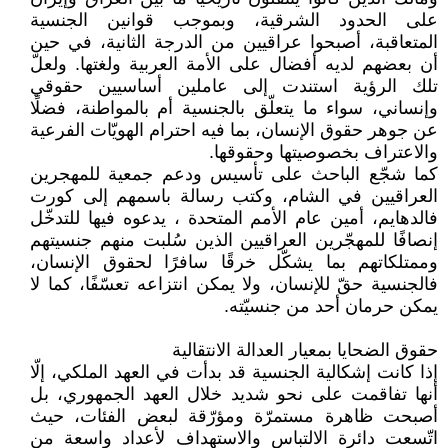
على الحدود الشرقية، وبموجب قوانين الجنسية
المتعاقبة، أصبحوا عراقيين من الدرجة الثانية، في حين
أن بعضهم لديه أفضال على الأمة العربية ولغتها. ولعلّ
تلك الرؤية استندت إلى عاملين أساسيين حقوقي
وإنساني، سواء ما يتعلّق بالجنسية أم بالمواطنة، فضلًا
عن جوهر حقوق الإنسان، بما فيه احترام الهويّات الفرعية
والاعتراف بخصوصيتها وحقوقها.
كما شجّع الباحث على تأسيس ودعم جمعية للمهجرين
العراقيين في الشام، وكتب رسالة باسمهم إلى كورت
فالدهايم، أمين عام الأمم المتحدة ، يدعوه فيها للتدخّل
إنصافًا للمهجّرين العراقيين الذين سُلبت منهم جنسيتهم
وممتلكاتهم بما يشكّل خرقًا سافرًا لحقوق الإنسان،
فالجنسية حقّ للإنسان، ولا يمكن انتزاعه تعسّفًا، كما لا
يمكن حرمان أحد من جنسيّته.
حقوق الضحايا بمعيار العدالة الانتقالية
إذا كانت إشكالية الجنسية قد بدأت في العهد الملكي، إلّا
أنها تفاقمت على نحو شديد خلال العهد الجمهوري، بل
أصبحت ظاهرة مستمرّة ومؤرّقة لبعض الفئات، حيث
اتّسعت دائرة الالتباس والاستهداف لأعداد واسعة من