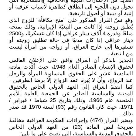
العديد من الاعتبارات الدينية والأخلاقية والعشائرية التي
تحول دون اللّجوء إلى الطلاق كظاهرة لأسباب عرقية أو
إثنية أو دينية أو أصول تاريخية.
وقد نصّ القرار المذكور على "منح مكافأة" للزوج الذي
يُطلّق زوجته إذا كانت من التبعيّة الإيرانية، وذلك بمنحه
مبلغًا وقدره 4 آلاف دينار عراقي إذا كان عسكريًا، و2500
دينار عراقي إذا كان مدنيًا في حالة تطليق زوجته أو
تسفيرها إلى خارج العراق، أو زواجه من امرأة ليست
من التبعية .
الجدير بالذكر أن العراق وافق على الإعلان العالمي
لحقوق الإنسان الصادر العام 1948، حيث أكّدت مادته
السادسة عشر على الحقوق المتساوية للمرأة والرجل
عند الزواج، وأن لا يُبرم عقد الزواج إلّا برضا الطرفين ،
كما انضمّ العراق إلى العهد الدولي الخاص بالحقوق
المدنية والسياسية الصادر عن الجمعية العامة للأمم
المتحدة عام 1966، وذلك بتاريخ 25 شباط / فبراير /
1971، حيث كان القانون رقم (93) لسنة 1970 قد صدر
بذلك .
ويعتبر القرار (474) وإجراءات الحكومة العراقية مخالفةً
صريحةً لنص المادة (23) من العهد الدولي الخاص
بالحقوق المدنية والسياسية، التي نصت على ما يلي: