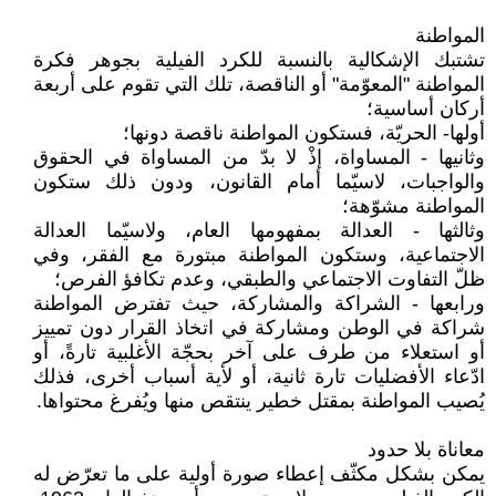
المواطنة
تشتبك الإشكالية بالنسبة للكرد الفيلية بجوهر فكرة
المواطنة "المعوّمة" أو الناقصة، تلك التي تقوم على أربعة
أركان أساسية؛
أولها- الحريّة، فستكون المواطنة ناقصة دونها؛
وثانيها - المساواة، إذْ لا بدّ من المساواة في الحقوق
والواجبات، لاسيّما أمام القانون، ودون ذلك ستكون
المواطنة مشوّهة؛
وثالثها - العدالة بمفهومها العام، ولاسيّما العدالة
الاجتماعية، وستكون المواطنة مبتورة مع الفقر، وفي
ظلّ التفاوت الاجتماعي والطبقي، وعدم تكافؤ الفرص؛
ورابعها - الشراكة والمشاركة، حيث تفترض المواطنة
شراكة في الوطن ومشاركة في اتخاذ القرار دون تمييز
أو استعلاء من طرف على آخر بحجّة الأغلبية تارةً، أو
ادّعاء الأفضليات تارة ثانية، أو لأية أسباب أخرى، فذلك
يُصيب المواطنة بمقتل خطير ينتقص منها ويُفرغ محتواها.
معاناة بلا حدود
يمكن بشكل مكثّف إعطاء صورة أولية على ما تعرّض له