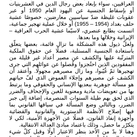
العراقيين، سواء بإبعاد بعض رجال الدين في العشرينيات
أو بإسقاط الجنسية عن اليهود العام 1950 أو عبر
عقوبات غليظة ضدّ سياسيين معارضين، خصوصًا عشية
حلف بغداد (1954 – 1955) أو خلال عملية تهجير جماعية،
اتسمت بطابع عنصري، لاسيّما عشية الحرب العراقية –
الإيرانية وخلالها وما بعدها.
ولعلّ ذيول هذه المشكلة ما تزال قائمة، بعضها يتعلّق
باستعادة الجنسية المستلبة، فضلًا عن حقوق الملكية
المترتّبة عليها والكشف عن مصير أعداد غير قليلة من
المفقودين الذين احتُجزوا وفُصلوا عن عوائلهم التي جرى
تهجيرها ثمّ غُيّبوا، وما زال مصيرهم مجهولًا. وأعتقد أن
الكشف عن مصيرهم وإجلاء الغموض الذي لفّ حياتهم
هو مسألة جوهرية ببعديها الإنساني والحقوقي وما يرتبط
بها من تعويضات مادية ومعنوية للغبن والإجحاف والضرر
الذي لحق بهم طيلة السنوات المنصرمة، إضافة إلى جبر
الضرر، وبالتالي وضع المسألة في سياقها القانوني بما
فيها إصلاح الأنظمة الدستورية والقانونية والقضائية
وأجهزة إنفاذ القانون، فضلًا عن الأجهزة الأمنية، لكي لا
يتكرّر ما حصل، وذلك باعتماد مبادئ العدالة الانتقالية.
وهنا لا بدّ من الأخذ بنظر الاعتبار أولًا وقبل كلّ شيء