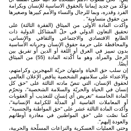
نؤكّد من جديد إيماننا بالحقوق الاساسية للإنسان وبكرامة
الفرد وقدره، وبما للرجال والنساء والأمم كبيرها وصغيرها
من حقوق متساوية" .
وأكدت المادة الأولى من الميثاق (الفقرة الثالثة) على
تحقيق التعاون الدولي في حلّ المشاكل الدولية ذات
الطابع الاقتصادي والاجتماعي والثقافي والإنساني،
والمحافظة على حرمة حقوق الإنسان وحرياته الأساسية
بدون تمييز في العرق أو اللغة أو الدين أو تفريق بين
الرجل والمرأة. وهو ما أكّدته المادة (55) من الميثاق
أيضًا.
إن سلب حق الحياة وامتهان حريّة المهجرين وكرامتهم،
والاعتداء على سلامتهم الشخصية يناقض الإعلان العالمي
لحقوق الإنسان، التي تنصّ مادته الثالثة على "حق كل
إنسان في الحياة والحريّة والسلامة الشخصية"، وتحرّم
المادة الخامسة "تعريض أي إنسان للتعذيب أو العقوبات
أو المعاملات القاسية أو المذلّة للكرامة الإنسانية"،
وأكدت المادة الثالثة عشر على "حق المواطنة والجنسية".
كما نصّت على "حق المواطنين في مغادرة أوطانهم
والعودة إليهم".
وحتى العمليات العسكرية والنزاعات المسلّحة والحربية،