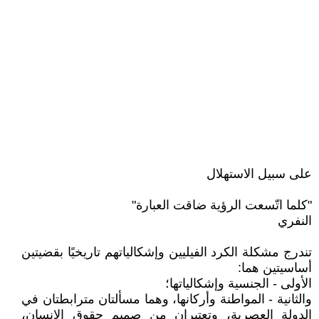
على سبيل الاستهلال
"كلما اتّسعت الرؤية ضاقت العبارة"
النفري
تندرج مشكلة الكرد الفيليين وإشكالياتهم تاريخيًا بقضيتين
أساسيتين هما:
الأولى - الجنسية وإشكالياتها؛
والثانية - المواطنة وأركانها، وهما مسألتان مترابطتان في
الدولة العصرية، وتعتبران من صميم حقوق الإنسان،