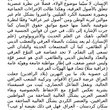
الإنسان، لا سيّما موضوع الولاء، فضلًا عن نظرة عنصرية
تتعلّق بالأصول العرقية، وهكذا طالت الإجراءات الجماعية
وبصورة تعميمية الكرد الفيليين واعتبروا بشكل عام غير
موالين لتربة الوطن ومن "أصول غير عراقية" وفقًا لنظرة
شوفينية بالضدّ منها جميع مواثيق حقوق الإنسان كما
جرت الإشارة إلى ذلك، في حين أن قوانين الجنسية في
العالم، ناهيك عن العلم الحديث والأنثروبولوجي (علم
الإنسان)، لم يعد يتشبّث بالصفاء العرقي والتعصّب الديني
أو الطائفي، كما أن المجتمعات الحديثة والبلدان التي
تسعى إلى التقدّم، لا تجد غضاضة في التنوّع العرقي
والتعدّد والتعايش الديني والطائفي، الذي هو عنصر قوّة
وليس عنصر ضعف، في إطار مواطنة جامعة وهويّة عامة
(عراقية مثلًا) تتعدّد فيها الهويّات الفرعية.
إن خصوبة بلاد ما بين النهرين (بلاد الرافدين) جعلت
العراق عرضة لامتزاج الأقوام، وتركيبة الشعب العراقي
الحالية، وبفعل التفاعل الحضاري، بُنيت من فسيفساء
بشرية تعكس التنوّع مع الاحتفاظ بالخصوصية وبقاء
العنصر العربي يشكّل الغالبية الساحقة من المواطنين
العراقيين، والعنصر الكردي يشكّل الغالبية الساحقة من
سكان كردستان - العراق. فهل في ذلك نقيصة أو عيب؟