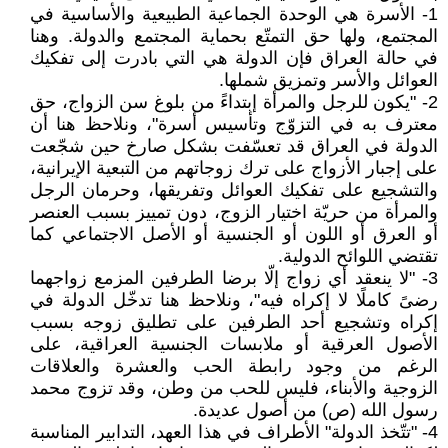
1- الأسرة هي الوحدة الجماعية الطبيعية والأساسية في
المجتمع، ولها حق التمتّع بحماية المجتمع والدولة. وهنا
في حالة العراق فإن الدولة هي التي بادرت إلى تفكيك
العوائل والأسر وتمزيق شملها.
2- "يكون للرجل والمرأة إبتداءً من بلوغ سن الزواج، حق
معترف به في التزوّج وتأسيس أسرة"، ونلاحظ هنا أن
الدولة في العراق قد تعسّفت بشكل صارخ حين شجّعت
على إجبار الأزواج على ترك زوجاتهم من التبعية الإيرانية،
والتشجيع على تفكيك العوائل وتفريقها، وحرمان الرجل
والمرأة من حريّة اختيار الزوج، دون تمييز بسبب العنصر
أو العرق أو اللون أو الجنسية أو الأصل الاجتماعي كما
تقتضي اللوائح الدولية.
3- "لا ينعقد أي زواج إلّا برضا الطرفين المزمع زواجهما
رضىً كاملًا لا إكراه فيه"، ونلاحظ هنا تدخّل الدولة في
إكراه وتشجيع أحد الطرفين على تطليق زوجه بسبب
الأصول العرقية أو ملابسات الجنسية العراقية، على
الرغم من وجود رابطة الحب والعشرة والعلاقات
الزوجية والأبناء، فليس للحب من وطن، وقد تزوج محمد
رسول الله (ص) من أصول عديدة.
4- "تتّخذ الدولة" الأطراف في هذا العهد، التدابير المناسبة