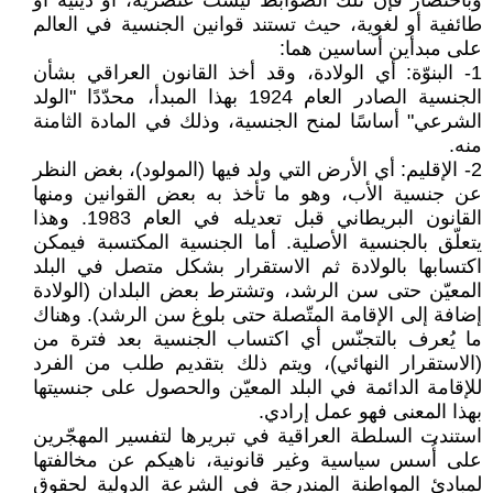
وباختصار فإن تلك الضوابط ليست عنصرية، أو دينية أو
طائفية أو لغوية، حيث تستند قوانين الجنسية في العالم
على مبدأين أساسين هما:
1- البنوّة: أي الولادة، وقد أخذ القانون العراقي بشأن
الجنسية الصادر العام 1924 بهذا المبدأ، محدّدًا "الولد
الشرعي" أساسًا لمنح الجنسية، وذلك في المادة الثامنة
منه.
2- الإقليم: أي الأرض التي ولد فيها (المولود)، بغض النظر
عن جنسية الأب، وهو ما تأخذ به بعض القوانين ومنها
القانون البريطاني قبل تعديله في العام 1983. وهذا
يتعلّق بالجنسية الأصلية. أما الجنسية المكتسبة فيمكن
اكتسابها بالولادة ثم الاستقرار بشكل متصل في البلد
المعيّن حتى سن الرشد، وتشترط بعض البلدان (الولادة
إضافة إلى الإقامة المتّصلة حتى بلوغ سن الرشد). وهناك
ما يُعرف بالتجنّس أي اكتساب الجنسية بعد فترة من
(الاستقرار النهائي)، ويتم ذلك بتقديم طلب من الفرد
للإقامة الدائمة في البلد المعيّن والحصول على جنسيتها
بهذا المعنى فهو عمل إرادي.
استندت السلطة العراقية في تبريرها لتفسير المهجّرين
على أُسس سياسية وغير قانونية، ناهيكم عن مخالفتها
لمبادئ المواطنة المندرجة في الشرعة الدولية لحقوق