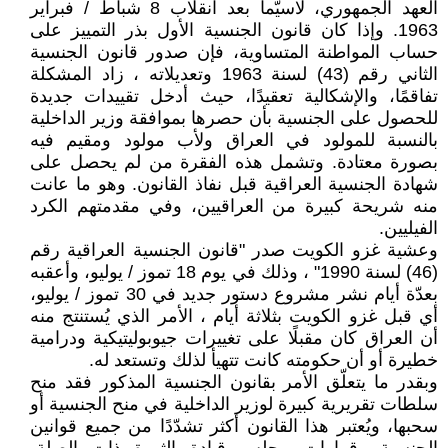
العهد الجمهوري، لاسيّما بعد انقلاب 8 شباط / فبراير
1963. وإذا كان قانون الجنسية الأول بذر التمييز على
حساب المواطنة المتساوية، فإن صدور قانون الجنسية
الثاني رقم (43) لسنة 1963 وتعديلاته ، زاد المشكلة
تفاقمًا، والإشكالية تعقيدًا، حيث أدخل تقييدات جديدة
للحصول على الجنسية بأن حصرها بموافقة وزير الداخلية
بالنسبة للمولود في العراق ولأب مولود ومقيم فيه
بصورة معتادة. وتشمل هذه الفقرة من لم يحصل على
شهادة الجنسية العراقية قبل نفاذ القانون. وهو ما عانت
منه شريحة كبيرة من العراقيين، وفي مقدمتهم الكرد
الفيليين.
وعشية غزو الكويت صدر "قانون الجنسية العراقية رقم
(46) لسنة 1990" ، وذلك في يوم 18 تموز / يوليو، وأعقبه
بعدّة أيام نشر مشروع دستور جديد في 30 تموز / يوليو،
أي قبل غزو الكويت بثلاثة أيام ، الأمر الذي يُستنتج منه
أن العراق كان مقبلًا على تغييرات جيوبوليتيكية ودرامية
خطيرة أو أن حكومته كانت تتهيأ لذلك وتستعد له.
وبقدر ما يتعلّق الأمر بقانون الجنسية المذكور فقد منح
سلطات تقريرية كبيرة لوزير الداخلية في منح الجنسية أو
سحبها، ويُعتبر هذا القانون أكثر تشدّدًا من جميع قوانين