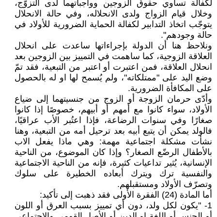
لكفالة تساوي حقوق الزوجين وواجباتهما لدى التزوّج،
وخلال قيام الزواج ولدى الانحلاله، وفي حالة الانحلال
يتوجّب اتخاذ التدابير لكفالة الحماية الضرورية للأولاد في
حالة وجودهم".
ونلاحظ هنا أن الدولة بإجراءاتها ساعدت على انحلال
العلاقة الزوجية، كما ساهمت في التمييز بين الزوجين بعد
انحلال العلاقة، فمن اعتبرت أو اعتبر من التبعية، فقد تمّ
وضع اليد على "ممتلكاته"، ولم يُسمح لها او له بالحصول
على المكافأة الضرورية.
وأدّى حرمان الزوجة أو الزوج من جنسيتهما إلى ضياع
الأولاد، سواء كانوا مع أمهم أو أبيهم، خصوصًا إذا كانوا
صغارًا وفي سنوات الرضاعة، فإذا اعتُبر الأب عراقيًا،
فالولد يمكن أن يتبع أبيه بعد ترحيل أمه من التبعية، وهنا
نشأت مشكلة اجتماعية مهمة: وهي ماذا يفعل الاب
بالأطفال الرضّع الصغار؟ وإذا كان الموضوع، من الناحية
الإنسانية، يُثير تداعيات كثيرة، فإنه من الناحية الاجتماعية
والنفسية ترك ويترك أبعاده الخطيرة على سلوك
وتصرّف الأولاد ومستقبلهم.
أما المادة (24) الفقرة الأولى فقد ذهبت إلى تأكيد:
1- "يكون لكل ولد، دون أي تمييز بسبب العرق أو اللون
أو الجنس أو اللغة او الدين أو الأصل القومي والاجتماعي