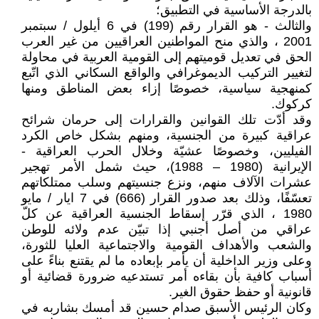
بالدرجة الأساسية في التطبيق؛
والثالث - هو القرار رقم (199) في 6 أيلول / سبتمبر
2001 ، والذي منح المواطنين العراقيين من غير العرب
الحق في تعديل قوميتهم إلى القومية العربية في محاولة
لتغيير التركيب الديموغرافي والواقع السكاني الذي اتّبع
كمنهجية سياسية، خصوصًا إزاء بعض المناطق ومنها
كركوك.
وقد أدّت تلك القوانين والقرارات إلى حرمان شرائح
عراقية كبيرة من الجنسية، ومنهم بشكل خاص الكرد
الفيليين، وخصوصًا عشيّة وخلال الحرب العراقية -
الإيرانية (1980 – 1988)، حيث شمل الأمر تهجير
عشرات الآلاف منهم، ونزع جنسيتهم وسلب ممتلكاتهم
تعسّفًا، وذلك بعد صدور القرار (666) في 7 ايار / مايو
1980 ، الذي قرّر إسقاط الجنسية العراقية عن كلّ
عراقي من أصل أجنبي إذا تبيّن عدم ولائه للوطن
والشعب والأهداف القومية والاجتماعية العليا للثورة،
وعلى وزير الداخلية أن يأمر بإبعاده ما لم يقتنع بناءً على
أسباب كافية بأن بقاءه أمر تستدعيه ضرورة قضائية أو
قانونية أو حفظ حقوق الغير.
وكان الرئيس الأسبق صدام حسين قد أمسك بشاربه في