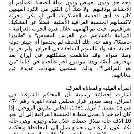
وجه حق ودون تعويض ودون مهلة لتصفية أعمالهم أو
الاحتفاظ بوثائقهم، ولا شكّ أن الكثير من الكرد الفيليين
كان قد أدى الخدمة العسكرية، التي لم تكن مجزية
لاكتسابهم الجنسية العراقية الأصلية، فضلًا عن التشكيك
بعراقيتهم، حيث تم اتّهامهم خلال فترة الحرب العراقية -
الإيرانية باعتبارهم من "الفرس المجوس" و "طابورًا
خامسًا"، وهم حتى تلك اللحظة لم يخدموا أي جيش دولة
أجنبية، فقد ولد غالبيتهم الساحقة في العراق، ولم يعرفوا
وطنًا سواه، وقد تعاظمت مشكلتهم في إيران بعد
تهجيرهم أيضًا، وهذا موضوع آخر عالجناه في كتابنا "من
هو العراقي؟"، وذلك بتسجيل شهادات عديدة عن
معاناتهم.
المرأة الفيلية والمعاناة المركبة
أشارت إحصائية رسمية بأن المحاكم الشرعية في
العراق، وبعد صدور قرار مجلس قيادة الثورة رقم 474
في 15 نيسان / أبريل 1981، الخاص بتفريق الزوجين، إذا
كان أحدهما لا يحمل شهادة الجنسية العراقية إلى أن نحو
10 آلاف حالة طلاق حصلت خلال مدّة وجيزة، وهي حالة
تكاد تكون نادرة في مجتمع يميل إلى المحافظة وتحكمه