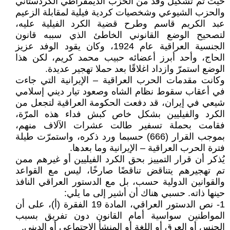
حيث تم تشكيل وفد من الحزب الديمقراطي الكردستاني
والحزب الشيوعي وشخصيات كردية فيلية لمقابلة الزعيم
عبد الكريم قاسم وطرح قضية الكرد الفيلية عليه،
لتصحيح الوضع القانوني الخاطئ الذي سببه قانون
الجنسية العراقية عام 1924، وكان يقود الوفد عزيز
الحاج، وأحد أبرز أعضائه حبيب محمد كريم، لكن هذا
الوضع استمرّ وازداد اغلاقًا بعد حملا تهجير عديدة.
وكانت مقدمات الحرب العراقية – الإيرانية التي جاءت
في أعقاب سقوط نظام الشاه وصعود تيار ديني إسلامي
شيعي في إيران، قد دفعت الحكومة العراقية لتجعل من
الكرد والفيليين بشكل خاص كبش فداء هذه المرّة،
فقامت بحملة تسفير طالت عشرات الآلاف منهم،
بموجب القرار (666) حسبما ورد ذكره، واستمرّت طيلة
فترة الحرب العراقية – الإيرانية وما بعدها.
يُذكر أن قرار التمييز بحق الكرد الفيليين أو غيرهم ممن
تم تهجيرهم يتناقض تناقضًا صارخًا، ليس مع القواعد
والقوانين الدولية حسب، بل مع الدستور العراقي النافذ
حينها ذاته. حسبي هناك أن أشير إلى ما يلي:
1- نص الدستور العراقي، المادة 19 الفقرة (أ)، على أن
المواطنين سواسية أمام القانون دون تفريق بسبب
الجنس أو العرق أو اللغة أو المنشأ الاجتماعي أو الديني.