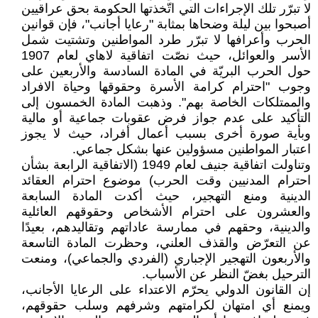
لا تبرّر تلك الإجراءات التي اتّخذتها الحكومة بحق عراقيين
أصبحوا بين ليلة وضحاها بمثابة "رعايا أجانب"، فإن قوانين
الحرب وأعرافها لا تبرّر طرد المواطنين وتشتيت شمل
الأسر والعوائل، حيث نصّت اتفاقية لاهاي لعام 1907
حول الحرب البريّة في المادة السادسة والأربعين على
وجوب "احترام كرامة الأسرة وحقوقها وحياة الافراد
والممتلكات الخاصة بهم". وذهبت المادة الخمسون إلى
التأكيد على عدم جواز فرض عقوبات جماعية أو مالية
وبأية صورة أخرى بسبب أعمال أفراد، حيث لا يجوز
اعتبار المواطنين مسؤولين عنها بشكل جماعي.
وتناولت اتفاقية جنيف لعام 1949 (الاتفاقية الرابعة بشأن
احترام المدنيين وقت الحرب) موضوع احترام العقائد
الدينية ومنع التهجير، حيث أكدت المادة السابعة
والعشرون على احترام الأشخاص وحقوقهم العائلية
والدينية، وحقهم في ممارسة عاداتهم وتقاليدهم، بعيدًا
عن التعرّض والقذف العلني، وحظرت المادة التاسعة
والأربعون التهجير الإجباري (الفردي والجماعي)، ومنعت
الترحيل بغضّ النظر عن الأسباب.
إن القانون الدولي يحرّم الاعتداء على الرعايا الأجانب،
ويمنع أي امتهان لكرامتهم وشرفهم وسلب حقوقهم،