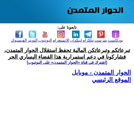
تابعونا على:
بودكاست
بنترست
تيلكرام
لينكدإن
الانستغرام
اليوتيوب
التويتر
الفيسبوك
تبرعاتكم وتبرعاتكن المالية تحفظ استقلال الحوار المتمدن،
فشاركونا في دعم استمرارية هذا الفضاء اليساري الحر
[اشترك في قناة ‫«الحوار المتمدن» على اليوتيوب]
الحوار المتمدن - موبايل
الموقع الرئيسي