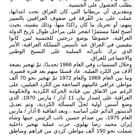
بطلب الحصول على الجنسية.
وبتقديري أن بريطانيا التي كان العراق تحت انتدابها،
عملت على بذر الفُرقة في صفوف العراقيين بالتمييز
بينهم، أو تحريك ما كان راكدًا منها، وذلك بتقنينه، بحيث
أصبح لغمًا مستمرًا انفجر على مراحل طوال تاريخ الدولة
العراقية، خصوصًا بوضع درجتين للجنسية لمن كانوا
مقيمين في العراق عند تأسيس المملكة العراقية، الأمر
الذي ترك تأثيراته السلبية على النسيج الوطني
والاجتماعي للعراق.
وخلال الستينيات وفي العام 1966 تحديدًا، تمّ تهجير بضعة
آلاف من الكرد الفيلية، عاد قسمًا منهم بعد فترة قصيرة.
وما بين العام 1969 والعام 1972 تمّ تهجير نحو 70 ألف
مواطن عراقي غالبيتهم الساحقة من الكرد الفيليين، على
الرغم من الاتفاق بين قيادة الحركة الكردية والحكومة
العراقية على إصدار بيان 11 آذار / مارس 1970، الذي
وضع أسس أولية لحلّ المسألة الكردية، وتم تعديل
الدستور الدائم على أساسه ، وبعد اتفاقية 6 آذار / مارس
العام 1975، بين صدام حسين نائب الرئيس حينها وشاه
إيران محمد رضا بهلوي، جرت عملية تهجير داخلية
شملت نحو 150 ألف مواطن كردي من قراهم ومناطق