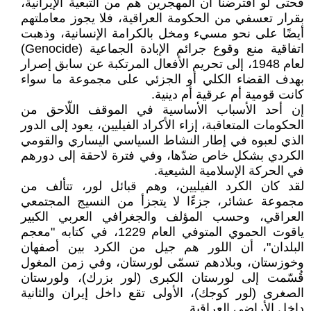
فحتى لو افترضنا أن المهجرين هم من التبعية الإيرانية،
بقرار تعسفي من الحكومة العراقية، فلا يجوز معاملتهم
أيضًا على نحو مسيء ومخل بالكرامة الإنسانية، وذهبت
اتفاقية منع وقوع جرائم الإبادة الجماعية (Genocide)
لعام 1948، إلى تحريم الأفعال المرتكبة عن سابق إصرار
بهدف القضاء الكلي أو الجزئي على مجموعة ما سواء
كانت قومية أم عرقية أم دينية.
إن أحد الأسباب الأساسية في الموقف اللّاحق من
الحكومات المتعاقبة، إزاء الأكراد الفيليين، يعود إلى الدور
الذي لعبوه في إطار النشاط السياسي اليساري والقومي
الكردي بشكل خاص ضدّها، وفي فترة لاحقة إلى دورهم
في الحركة الإسلامية الشيعية.
لقد كان الكرد الفيليين، وهم قبائل لور، تتألف من
مجموعة عشائر، جزءًا لا يتجزأ من النسيج المجتمعي
العراقي، وحسب المؤلف والجغرافي العربي الكبير
ياقوت الحموي المتوفي العام 1229، في كتابه "معجم
البلدان"، أن اللور هم جيل من الكرد بين أصفهان
وخوزستان، وبلادهم تسمّى لورستان، وفي زمن المغول
قُسّمت إلى لورستان الكبرى (لور بزرك)، ولورستان
الصغرى (لور كوجك)، الأولى تقع داخل إيران والثانية
داخل الأراضي العراقية.