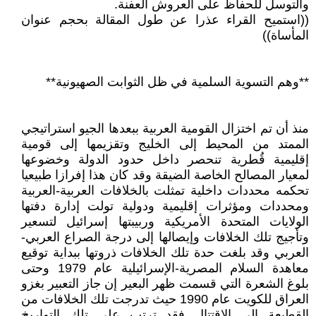
والتوسل للحفاظ على العروش العفنة.
((استميح القراء عذرا عن طول المقالة بحجم عنوان
المأساة))
**وهم التسوية السلمية في ظل الثوابت الصهيونية**
منذ أن تم اختزال القومية العربية ببعدها الجيو استراتيجي
الممتد من المحيط إلى الخليج وتقزيمها إلى قومية
إقليمية قُطرية تنحصر داخل حدود الدولة وخضوعها
لمعيار المصالح الخاصة الضيقة وقد كان هذا إفرازا طبيعيا
تحكمه محددات داخلية تمثلت بالخلافات العربية-العربية
ومحددات ومؤثرات إقليمية ودولية تولت إدارة دفتها
الولايات المتحدة الأمريكية وربيبتها إسرائيل لتسعير
وتأجيج تلك الخلافات وإيصالها إلى درجة الصراع العربي-
العربي وقد بلغت حدة تلك الخلافات ذروتها ببداية توقيع
معاهدة السلام المصرية-الإسرائيلية عام 1979 وحتى
بلوغ الشعرة التي قسمت ظهر البعير إن جاز التعبير بغزو
العراق للكويت عام 1990 حيث تدرجت تلك الخلافات من
القطيعة إلى الاقتتال فقد ترتب على تلك التواريخ