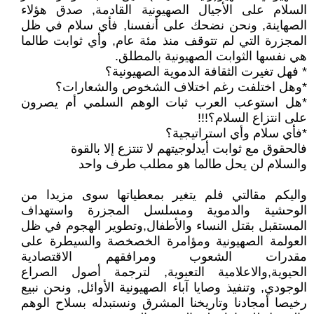
السلام على الأجيال الصهيونية القادمة, صدق هؤلاء
الصهاينة, ونحن نضحك على أنفسنا, فأي سلام في ظل
المجزرة التي لم تتوقف منذ مئة عام, وأي ثوابت طالما
هي نفسها الثوابت الصهيونية بالمطلق.
* فهل تغيرت الثقافة الدموية الصهيونية؟
*وهل اختلفت رغم اختلاف الشخوص والشعارات؟
*هل استوعب العرب ثبات الوهم السلمي أم يصرون
على انتزاع السلام؟!!!
*فأي سلام وأي استراتيجية؟
فالحقوق مع ثوابت أيدلوجيتهم لا تنتزع إلا بالقوة
والسلام لن يحل طالما هو مطلب طرف واحد
واليكم مقالتي فلم يتغير بمعطياتها سوى مزيدا من
الوحشية والدموية ومسلسل المجزرة واستهداف
المستقبل بقتل النساء والأطفال,وتطوير الهجوم في ظل
العولمة الصهيونية ومؤامرة الخصخصة والسيطرة على
مقدرات الشعوب ومرافقهم الاقتصادية
الحيوية,والاعلامية التعبوية, لترجمة أصول الصراع
الوجودي, وتنفيذ وصايا آباء الصهيونية الأوائل, ونحن نبيع
رخيصا أمجادنا وتاريخنا المشرق ونستبدله بسلاح الوهم