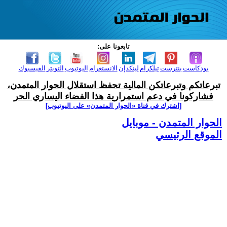
تابعونا على:
بودكاست
بنترست
تيلكرام
لينكدإن
الانستغرام
اليوتيوب
التويتر
الفيسبوك
تبرعاتكم وتبرعاتكن المالية تحفظ استقلال الحوار المتمدن،
فشاركونا في دعم استمرارية هذا الفضاء اليساري الحر
[اشترك في قناة ‫«الحوار المتمدن» على اليوتيوب]
الحوار المتمدن - موبايل
الموقع الرئيسي