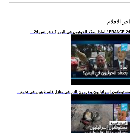
اخر الافلام
.. لماذا يصعّد الحوثيون في اليمن؟ • فرانس 24 / FRANCE 24
.. مستوطنون إسرائيليون يضرمون النار في منازل فلسطينيين في تجمع