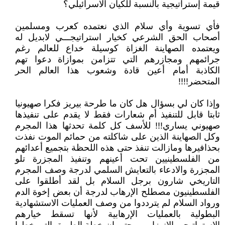
قيمة إستراتيجية بالنسبة للكيان الاسرائيلي؟
فأي تسوية وأي سلام الذي نعتمده كعرب ومسلمين
أصحاب الحق الشرعي كخيار استراتيجـــي لابديل له
ويعتمده الصهاينة الغزاة كوسيلة خداع للعالم رغم
جرائمهم ومجازرهم التي تتزامن بموازاة دعوا تهم
الكاذبة أمام أعين قادة وشعوب هذا العالم الحر
المتحضر!!!!
وإذا كان لي بسؤال هل كان ما طرحة بيريز فكرا صهيونيا
ثابتا قابل للتنفيذ أم شعارات فقط لا يقدم على تنفيذها
صهيوني يساري!!! للأسف كل كلمة تحدثها هذا المجرم
وكل الصهاينة الذين على شاكلته من حمائم الموت نفذت
بحذافيرها ومازالت تنفذ حتى هذه اللحظة بتجميع أعدائهم
من الفلسطينيين تحت أعينهم وتنفيذ المجزرة تلو
المجزرة والادعاء بالتعايش السلمي لدرجة وصف المجرم
التاريخي شارون برجل السلام بل لقد أطلقوا على
الفلسطينيون مصطلح الإرهاب لدرجة أن بعض إخوة الدم
ورواد السلام لم يترددوا من وصف العمليات الاستشهادية
البطولية بالعمليات الإرهابية لأنها تسقط خيارهم