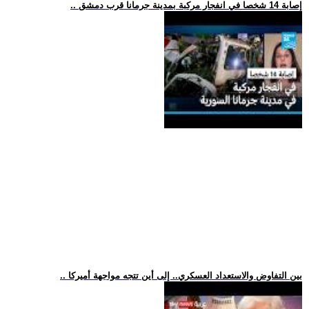
.. إصابة 14 شخصا في انفجار مركبة بمدينة جرمانا قرب دمشق
.. بين التفاوض والاستعداد العسكري.. إلى أين تتجه مواجهة أميركا