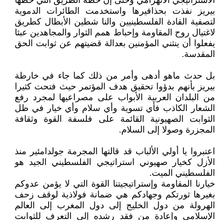
الاستراتيجي الانهزامي وحتى إن خطة الطريق التي خطها
بيريز نفذت بحذافيرها واستخدمت الطائرات الدموية
لتصفية القادة الفلسطينيين والنا شطين الأبطال كطريق
لاغتيال روح المقاومة وإحباط همم الثوار والمجاهدين عبثا
يفعلوا أن ينثني المؤمنين بعدالة قضيتهم عن ثوابت الحق
المقدسة.
بل حدث ماهو أدهى وأمر من ذلك كما جاء في خارطة
بيريز بأنهم بدؤوا تحقيق هدف المؤتمر حيث فتحت كثيرا
من البلدان العربية الأبواب على مصراعيها لمجرد رفع
الشعار الكاذب فأي تسوية وأي سلام وأي خيار في ظل
الثوابت الصهيونية القائمة على فلسفة القوة وثقافة
المجزرة وصولا إلى السلام.
اعتبروا يا أولي الألباب قد قالتها المجرمة جولدامئير منذ
الأزل كخيار صهيوني استراتيجي الفلسطيني الجيد هو
الفلسطيني الميت.
خيارنا المقاومة وإستراتيجيتنا القوة التي لا يؤمن عدوكم
بغيرها ثورتكم وجهادكم هي ضمانة فولاذية لوقف زحف
الهرولة من دول الخليج إلى دول المغرب إلى العالم
الإسلامي وإعادة من فقد رشده إلى التعرف للثوابت