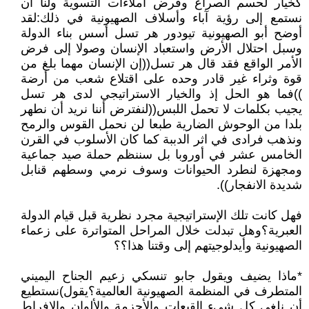
كخيار لحسم الصراع وفرض املاءات التسوية ولنا أن
نستمع إلى رؤية آباء وأسلاف الصهيونية في ذلك:لقد
أوضح أبو الصهيونية تيودور هر تسل أسس بناء الدولة
وسبل احتلال الأرض واستعباد الإنسان وصولا إلى فرض
الأمر الواقع فقد قال هر تسل((إن الإنسان مهما بلغ من
قوة وثراء غير قادر وحده على اقتلاع شعب من أرضة
))فما هو الحل إذ والخيار الاستراتيجي لدى هر تسل
يجيب بكلمات لا تحمل اللبس((لنفترض أننا نريد أن نطهر
بلدا من الوحوش الضارية طبعا لن نحمل القوس والرمح
ونذهب فرادى في اثر الدببة كما كان الأسلوب في القرن
الخامس عشر في أوروبا بل سننظم حملة صيد جماعية
ومجهزة لنطرد الحيوانات وسوف نرمي وسطهم قنابل
شديدة الانفجار)).
فهل كانت تلك الإستراتيجية مجرد نظرية قبل قيام الدولة
العبرية؟وهل تبدلت خلال المراحل المتواترة على زعماء
الصهيونية وأيدلوجيتهم إلى وقتنا هذا؟؟
*ماذا يضيف ويقول جابو تنسكي زعيم الجناح اليميني
المتطرف في المنظمة الصهيونية العالمية؟يقول)نستطيع
أن نلغي كل شيء القبعات والأحزمة والألوان والإفراط