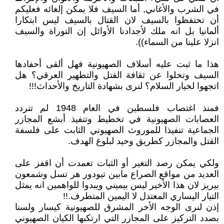
في الشرب والأغاني, أما السيف فلا يمكن إلغائه فعليكم
أن تحتفظوا بالسيف لان القتال بالسيف ليس ابتكارا
ألمانيا بل انه ملك لأجدادنا الأوائل إن التوراة والسيف
انزلا علينا من السماء)).
هذا ما ثبت عليه أسلاف الصهيونية فهل ألقى أحفادها
السيف وتخلوا عن ثقافة القتل والتطهير العرقي؟ هل
اتجهوا لخيار السلام؟ لنرى بشهادة التاريخ والأحداث!!!
فمنذ اغتصاب فلسطين في العام 1948 لم تتردد
العصابات الصهيونية في تخطيط وتنفيذ أبشع المجازر
الجماعية تنفيذا للموروث الصهيوني الثابت على فلسفة
القتل والمجازر كطريق وحيد لبلوغ الهدف.
ولكي يمكن رصد التغير أو الثبات تعمدت أن اقفز على
العديد من مواقع الصراع مابين تيودور هر تسل وشمعون
بيريز لان هذا الأخير ليس بيميني ويبدوا للواهمين انه يمثل
التيار اليساري المعتدل لا اليمين المتطرف.!!
إذن لنرى الوجه الأخر المشرق للصهيونية كيسار ولسنا
بصدد التركيز على المجازر التي ارتكبها الكيان الصهيوني