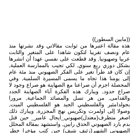
((مابين السطور))
هذه مقالة اعتبرها من ثوابت مقالاتي وقد نشرتها منذ
عام ونصف تقريبا لتكون شاهدا على المتغير والثابت
عربيا وصهيونيا, وقد قطعت على نفسي عهدا أن انشرها
بشكل دوري ربع سنوي, لكي تجيب بالممارسة العملية,
إن كان قد طرأ تغير على الفكر الصهيوني منذ مئة عام
إلى يومنا هذا تجاه ما يسمى المسيرة السلمية, وفي
المحصلة اجزم أن صراعنا مع الصهاينة هو صراع وجود لا
صراع حدود, ويبارك هذه الفكرة آباء الصهاينة الجدد
والقدامى, من هر تسل والمصائد الجماعية, مرورا
بجولدامئير والفلسطيني الجيد هو الفلسطيني الميت,
وصولا إلى اولمرت وتكريس نهج المجزرة, ويبارك ذلك
اصغر متطرف(معتدل)صهيوني_ايجال عامير_ حين قتل
بدم بارد الصهيوني الحذق رابين, واستشهد بمقالة المحلل
الصهيوني الشهير(زئيف شيف) حين كتب مؤخرا خطر