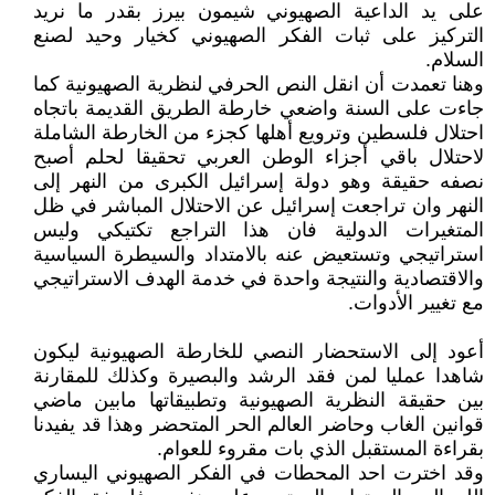
على يد الداعية الصهيوني شيمون بيرز بقدر ما نريد
التركيز على ثبات الفكر الصهيوني كخيار وحيد لصنع
السلام.
وهنا تعمدت أن انقل النص الحرفي لنظرية الصهيونية كما
جاءت على السنة واضعي خارطة الطريق القديمة باتجاه
احتلال فلسطين وترويع أهلها كجزء من الخارطة الشاملة
لاحتلال باقي أجزاء الوطن العربي تحقيقا لحلم أصبح
نصفه حقيقة وهو دولة إسرائيل الكبرى من النهر إلى
النهر وان تراجعت إسرائيل عن الاحتلال المباشر في ظل
المتغيرات الدولية فان هذا التراجع تكتيكي وليس
استراتيجي وتستعيض عنه بالامتداد والسيطرة السياسية
والاقتصادية والنتيجة واحدة في خدمة الهدف الاستراتيجي
مع تغيير الأدوات.
أعود إلى الاستحضار النصي للخارطة الصهيونية ليكون
شاهدا عمليا لمن فقد الرشد والبصيرة وكذلك للمقارنة
بين حقيقة النظرية الصهيونية وتطبيقاتها مابين ماضي
قوانين الغاب وحاضر العالم الحر المتحضر وهذا قد يفيدنا
بقراءة المستقبل الذي بات مقروء للعوام.
وقد اخترت احد المحطات في الفكر الصهيوني اليساري