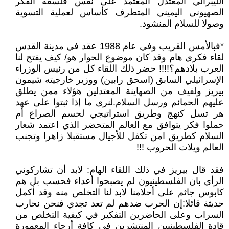
الليبرالي المعتدل المعتمد على نفس فلسفة الفكر
الصهيوني اليميني المتطرف كأساس لعملية التسوية
وصولا للسلام المنشود.
*فبالأمس القريب وفي عام 1988 عقد في مدينة القدس
لقاء فكري هام وقد كان موضوع الحوار هو/ كيف يفتح لنا
العرب بلادهم؟!!!! حضر ذلك اللقاء كل من رئيس الوزراء
الإسرائيلي السابق (اسحق رابين) ووزير خارجيته شيمون
بيريز ولفيف من الصهاينة المعتدلين هؤلاء ممن يطلق
عليهم الحمائم ورسل السلام.لنرى ما إذا ثبتوا على عهد
هر تسل كنهج وطريق استراتيجي لحسم الصراع أم
حملوا فكر يتوافق مع العالم المتحضر الذي اعتمد شعار
السلام كطريق امن تكفل للأجيال مستقبلا زاهرا وتجنب
العالم ويلات الحروب !!!
فقد قال بيريز في ذلك اللقاء الهام: لابد أن تشاركوني
الرأي بان الفلسطينيون لم يصبحوا أعداء فحسب بل هم
كابوس جاثم على أحلامنا لابد لنا التخلص منه وقد أكمل
حديثة قائلا:إن الحرب ضدهم لم تعد تجدي فنحن نحارب
السراب وعلى الحاضرين التفكير في كيفية التخلص من
قادة الفلسطينيين المنتشرين في كافة أرجاء المعمورة