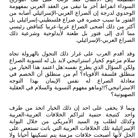
السوداء انفراط أخر ما تبقى من العقد العربي بمفهومة
الوحدوي لدرجة إن الصراع العربي-الإسرائيلي أصابه من
الفتور ما سبب حصره في صراع فلسطيني-إسرائيلي بل
أكثر من ذلك أضحى الصراع عربيا-عربيا كتناقض رئيسي
مما أدى إلى فتور بل طعنة لأيدلوجية وشرعية ذلك
الصراع العربي-الإسرائيلي.
وقد أقدم العرب على غرار ذلك التحول بالهرولة تجاه
سلام مزعوم كخيار استراتيجي لابد يل له لتسوية الصراع
ولكن السؤال الذي يطرح نفسه:هل اعتمد هذا الخيار من
منطلق فلسفة الأقوياء؟ أم من منطلق أن الخصم في
معادلة الصراع له نفس الإيمان بهذا التوجه
الاستراتيجي؟!!وماهو مفهوم التسوية والسلام في العقلية
الصهيونية؟
وبما لا يخفى على احد إن ذلك الخيار اتخذ من طرف
واحد كنتيجة حتمية لتراكم الخلافات العربية-العربية
وكذلك لطلب ود السيد الأمريكي من خلال البوابة
الإسرائيلية تلك الخلافات العربية التي باتت تستعص على
الحل لأنها أصبحت خلافات مزمنة يتم تسكينها أحيانا ولا