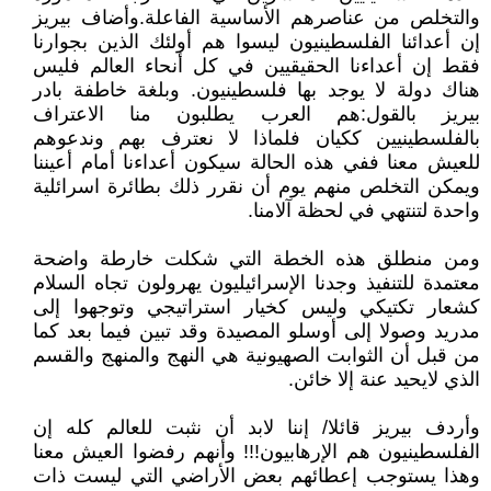
والتخلص من عناصرهم الأساسية الفاعلة.وأضاف بيريز
إن أعدائنا الفلسطينيون ليسوا هم أولئك الذين بجوارنا
فقط إن أعداءنا الحقيقيين في كل أنحاء العالم فليس
هناك دولة لا يوجد بها فلسطينيون. وبلغة خاطفة بادر
بيريز بالقول:هم العرب يطلبون منا الاعتراف
بالفلسطينيين ككيان فلماذا لا نعترف بهم وندعوهم
للعيش معنا ففي هذه الحالة سيكون أعداءنا أمام أعيننا
ويمكن التخلص منهم يوم أن نقرر ذلك بطائرة اسرائلية
واحدة لتنتهي في لحظة آلامنا.
ومن منطلق هذه الخطة التي شكلت خارطة واضحة
معتمدة للتنفيذ وجدنا الإسرائيليون يهرولون تجاه السلام
كشعار تكتيكي وليس كخيار استراتيجي وتوجهوا إلى
مدريد وصولا إلى أوسلو المصيدة وقد تبين فيما بعد كما
من قبل أن الثوابت الصهيونية هي النهج والمنهج والقسم
الذي لايحيد عنة إلا خائن.
وأردف بيريز قائلا/ إننا لابد أن نثبت للعالم كله إن
الفلسطينيون هم الإرهابيون!!! وأنهم رفضوا العيش معنا
وهذا يستوجب إعطائهم بعض الأراضي التي ليست ذات