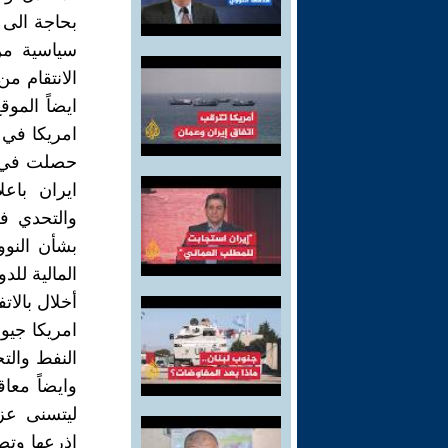
بحاجة الى 
سياسية من
الانتقام م
ايضاً المو
امريكا في 
حصلت في ال
ايران باع
والتحدي ف
بشأن النوو
المالية للد
أخلال بالا
امريكا جي
النفط والتح
وايضاً معا
ليتسنى عزل
اذرعها وتص