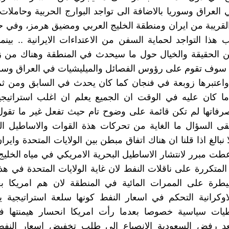
العراق وسوريا بالاضافة الى تواجد البوارج الحربية وحاملات
القريبة من ايران ومنطقة الخليج العربي ومضيق هرمز، وفي ح
 هذا التواجد لحماية السفن من الاعتداءات الايرانية .. بين
بين الحقيقة والخيال حول ما سيحدث في المنطقة وهناك من 
ة سوف تقوم على رؤوس الفصائل والميليشيات في العراق وسو
عتبرها زوبعة في فنجان كما كان يحدث في السابق ومن ثم
ا كان عليه في الوقت ان الجميع يعلم ان اغلب استراتيجي
صرفاتها لم تكن قائمة على وضوح تام حيث تفعل غير ما تقو
قى السؤال ما الغاية من تحركات هذة القوات والاساطيل ال
 نبالغ اذا قلنا ان هناك اتفاق مبطن بين الولايات المتحدة وايرا
عطت مبرر لانتشار الاساطيل البحرية الامريكي في مياه الخلي
 المتكررة على ناقلات النفط لان غاية الولايات المتحدة في هذ
يطرة على الممرات المائية في المنطقة لان هم امريكا ب
اوكرانية التحكم في اسعار النفط كونها سلعة استراتيجية 
طيات سياسية خصوصا بعدما رأت امريكا انحسار هيمنتها ف
بعد رفض السعودية الانصياع الى طلب تخفيض اسعار النف