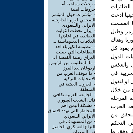
-
رحلات سياحية أم
 الطائرات
خروقات امنية
ينها ادعت
-
مؤشرات حول المؤتمر
الصحفي لوزير الخارجية
ما انقسمت
الايراني والسعودي
-
ايران تخطت الثوابت
زمر وطبل
العقائدية في اعادتها
ريا وهناك
العلاقات الدبلوماسية ...
-
منظومة الكهرباء احد
 يعود كل
القطاعات التي جعلت
ات الدول
العراق رهينة القبضة ا ...
-
ما المطلوب من الرئيس
ل والعكس
اردوغان بعد الفوز
حربية في
-
ما موقف العرب من
الانتخابات التركية
ن او لنقول
-
الحروب العبثية في
ج من خلال
المنطقة
-
الجامعة العربية تكافئ
ة المرحلة
قاتل الشعب السوري
-
مشكلة اليمن أهم
عد الحرب
المخاطر التي تهدد الاتفاق
يتحقق من
الايراني السعودي
-
من المستهدف في
ي التحكم
النزاع العسكري الحاصل
ط وفق ما
في السودان