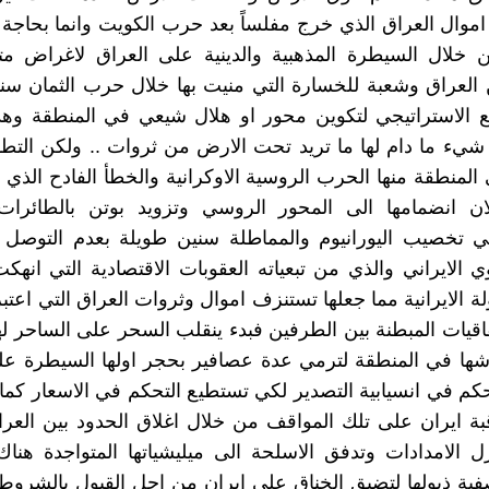
اموال العراق الذي خرج مفلساً بعد حرب الكويت وانما بحاجة 
 خلال السيطرة المذهبية والدينية على العراق لاغراض متع
ن العراق وشعبة للخسارة التي منيت بها خلال حرب الثمان سن
قع الاستراتيجي لتكوين محور او هلال شيعي في المنطقة وه
شيء ما دام لها ما تريد تحت الارض من ثروات .. ولكن التط
منطقة منها الحرب الروسية الاوكرانية والخطأ الفادح الذي
لان انضمامها الى المحور الروسي وتزويد بوتن بالطائرات
ي تخصيب اليورانيوم والمماطلة سنين طويلة بعدم التوصل ا
ي الايراني والذي من تبعياته العقوبات الاقتصادية التي انهك
ولة الايرانية مما جعلها تستنزف اموال وثروات العراق التي اعتبر
تفاقيات المبطنة بين الطرفين فبدء ينقلب السحر على الساحر 
وشها في المنطقة لترمي عدة عصافير بحجر اولها السيطرة ع
كم في انسيابية التصدير لكي تستطيع التحكم في الاسعار كما مب
قبة ايران على تلك المواقف من خلال اغلاق الحدود بين العر
 الامدادات وتدفق الاسلحة الى ميليشياتها المتواجدة هنا
فية ذيولها لتضيق الخناق على ايران من اجل القبول بالشروط 