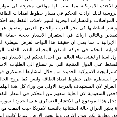
 الاجندة الامريكية مما سبب لها مواقف محرجة في مواز
 الروسية لذلك ارادت التحكم في مسار خطوط امدادات الطاق
المواصلات والمسارات البحرية لسير ناقلات النفط بعد احك
نشر اساطيلها في بحر العرب والخليج العربي ومضيق هرمز
تصدير وبالتالي ارباك في استقرار الاسعار بحجة حماية 
 الايرانية .. مما يعني ان حقيقة هذا التواجد لغرض سيطرة ا
دولية للتحكم في حركة السفن المحملة بالنفط الذاهبة الى
ول اسيا او لشتى بقاء العالم من اجل التحكم في الاسعار دون
ضغط على الدول المنتجة التي لم تنصاع الى الطلبات الامر
استراتيجية الاميركية الجديدة من خلال انتشارها العسكري ف
س السيطرة على خطوط امداد الطاقة وليس كما يروج الحالمو
لعراق لان المستهدف بالدرجة الاولى من وراء كل هذة الهل
لاخص السعودية لان الغاية منعهم من التحكم في اسعار النف
دخل هذا الموضوع في الانتشار العسكري على الحدود السورية 
 يعتبر العراق حالة استثنائية بالنسبة لامريكا حيث اتفقت مع 
وفق معادلة لكم فوق الارض ولنا تحت الارض عندما كانت اي