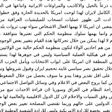
ذرعاً بالحيل والاكاذيب والمراوغات الايرانية واتباعها في ال
م الكامل لايران لهذا لوحت امريكا بالحديدة الحارة وفق خط
دت الى ظهور عمليات انسحاب للميليشيات العراقية من
بمعنى ان امريكا لا يهمها افعال الاشخاص سواء نهب ثروات بلد
م وانما يهمها سلوك منظومة الحكم التي تعتبرها متوافقة م
م لا لهذا يمكن من خلال تحركاتها هذة القيام بتغيير بعض الوجو
ي من هم احاديي الولاء لتكون منظومة الحكم خالية من الولائيين
ناعم في هيكلية العملية السياسية وليس في جوهرها لهذا يست
 المنطقة لان امريكا على ابواب الانتخابات ويأمل الحزب ا
لال تحقيق نصر سياسي غايته تحجيم ايران وقبول شروطها وترك
 على اقل تقدير وهذا يبدو ما سوف يحصل من خلال الضغوط ا
س كما يروج البعض في الاعلام وفي وسائل التواصل الاجتماعي
زاحة النظام في العراق وسوريا لان قراءة الاحداث تنبع م
 وفق التمنيات والاحلام لان كل الدول الاقليمية والعالمية لها
 الدولتين على حالهم وربما تقتضي المصلحة تغيير بعض الوجو
غيير يخضع للارادة الامريكية وليس للارادة الشعبية الوطنية ل