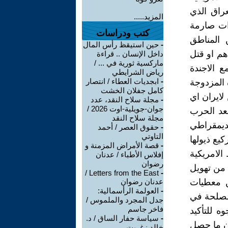
عراق الذي
المزيد.....
وات صارمة
كتب ودراسات
 المناطق
-
حين استيقظ رأس المال
هم او قتل
داخل الإنسان .. قراءة
ماركسية ثورية في ... /
ع الاجندة
رياض الشرايطي
-
ابجديات العطاء / انتصار
ه المزدوجة
كامل جفلان الخشت
 لايران اي
-
مجلة سلاح النقد، عدد
جوان-جويلية-اوت 2026 /
بعد الحرب
مجلة سلاح النقد
لديمقراطي
-
حقوق العصر / أحمد
التاوتي
يع ذيولها
-
قصة الأمراض المزمنة و
لامريكية
إفلاس الأطباء / عدنان
رضوان
 من تهويل
Letters from the East /
-
ن معطيات
عدنان رضوان
-
العولمة الرأسمالية:
 مصلحة في
جدل المجرد والملموس /
فاخر جاسم
ه للتأكيد
-
سياسة حفار الساق / د.
ان ما حصل
خالد زغريت