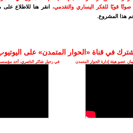
وتًا قويًا للفكر اليساري والتقدمي
،
انقر هنا للاطلاع على 
م هذا المشروع
.
شترك في قناة «الحوار المتمدن» على اليوتيوب
ز، عضو هيئة إدارة الحوار المتمدن
في رحيل شاكر الناصري، أحد مؤسسي 