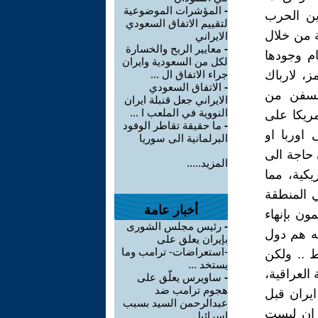
-
المؤشرات الموضوعية
ين الحرب
لتقييم الاتفاق السعودي
ة من خلال
الايراني
-
معايير الربح والخسارة
ام وجودها
لكل من السعودية وايران
، لارباك
جراء الاتفاق ال ...
-
الاتفاق السعودي
السفن من
الايراني جعل قنبلة ايران
النووية في الملعب ا ...
مريكا على
-
ما حقيقة تقاطر الوفود
 اوربا او
البرلمانية الى سوريا
 حاجة الى
المزيد.....
يكية، مما
ي المنطقة
أخبار عامة
ن بإنهاء
-
رئيس مجلس الشورى
مه هم دول
بإيران يعلق على
-استعراضات- ترامب وما
ط .. ولكن
يستخد ...
العراقية،
-
ساويرس يعلّق على
هجوم ترامب ضد
ايران قبل
عبدالرحمن السيد بسبب
ران ليست
إسرائيل. ...