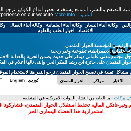
ة التصفح والنشر، الموقع يستخدم بعض أنواع الكوكيز نرجو النق
More info - المزيد
experience on our website
الفن
-
وكالة أنباء اليسار
-
وكالة أنباء العلمانية
-
وكالة أنباء العمال
-
وكا
الاقتصاد
-
اخبار الطب والعلوم
 الرئيسي لمؤسسة الحوار المتمدن
، علمانية، ديمقراطية، تطوعية وغير ربحية
ل مجتمع مدني علماني ديمقراطي حديث يضمن الحرية والعدالة الاجتم
حوار المتمدن على جائزة ابن رشد للفكر الحر والتى نالها أعلام في الفك
م مشاكل تقنية في تصفح الحوار المتمدن نرجو النقر هنا لاستخدام الموقع
كوردي
English
الاخبار
مراكز
الحوار المتمدن
ل بركات
- ما الغاية من انتشار القوات الامريكية في المنطقة
 وتبرعاتكن المالية تحفظ استقلال الحوار المتمدن، فشاركونا 
استمرارية هذا الفضاء اليساري الحر