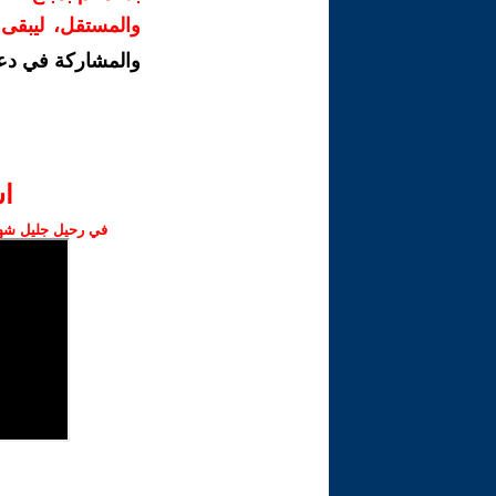
والمستقل، ليبقى ص
والمشاركة في دع
ا‫
في رحيل جليل شهبا