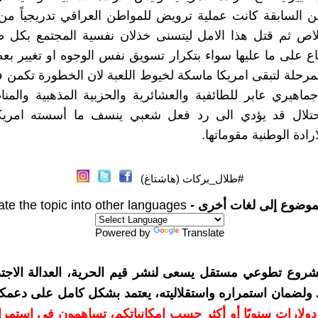
ن السابقة كانت عملية ترويض للمواطن العراقي تدريجياً م
لاص ثم قتل هذا الامل ليتسنى خذلان نفسية المجتمع بكل ط
ضاع على ما عليها سواء بتكرار تسويق نفس الوجوه او تغيير 
مرحلة لتبقى امريكا ماسكة لخيوط اللعبة لان الخطورة تكمن
هيري عابر للطائفية والعشائرية والحزبية المذهبية والمنا
حتلال قد يؤدي الى رد فعل شعبي ينسف ما أسسته امريك
ادة الوطنية مقوماتها.
#طلال_بركات (هاشتاغ)
موضوع إلى لغات أخرى -
ate the topic into other languages
Powered by
Translate
شروع تطوعي مستقل يسعى لنشر قيم الحرية، العدالة الاجتم
. ولضمان استمراره واستقلاليته، يعتمد بشكل كامل على دعمك
دعمكم بمبلغ 10 دولارات سنويًا أو أكثر حسب إمكانياتكم، تساهمون في استم