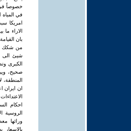
خصوصاً في 
في المياه 
امريكا سبب
الاراء ما 
بان القيام
من شكك وا
شيئ الى م
الكبرى وت
صحيح، ويب
المنطقة، لا
ان ايران ا
الاعتداءات
احكام الس
الروسية ال
ورائها مع
بالاسعار 