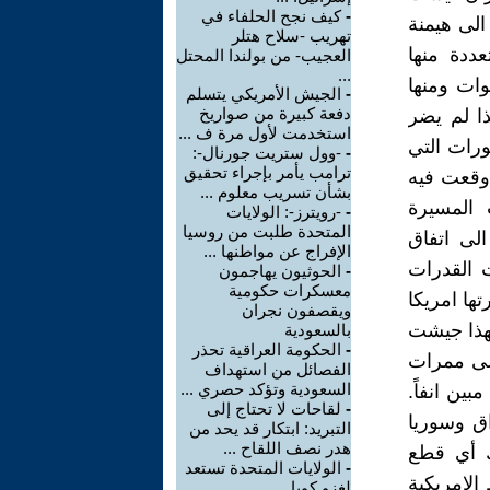
-
كيف نجح الحلفاء في
الى هيمنة
تهريب -سلاح هتلر
ددة منها
العجيب- من بولندا المحتل
...
وات ومنها
-
الجيش الأمريكي يتسلم
دفعة كبيرة من صواريخ
ذا لم يضر
استخدمت لأول مرة ف ...
ورات التي
-
-وول ستريت جورنال-:
ترامب يأمر بإجراء تحقيق
 وقعت فيه
بشأن تسريب معلوم ...
 المسيرة
-
-رويترز-: الولايات
المتحدة طلبت من روسيا
لى اتفاق
الإفراج عن مواطنها ...
ت القدرات
-
الحوثيون يهاجمون
معسكرات حكومية
تها امريكا
ويقصفون نجران
لهذا جيشت
بالسعودية
-
الحكومة العراقية تحذر
لى ممرات
الفصائل من استهداف
السعودية وتؤكد حصري ...
ين انفاً.
-
لقاحات لا تحتاج إلى
اق وسوريا
التبريد: ابتكار قد يحد من
هدر نصف اللقاح ...
ك أي قطع
-
الولايات المتحدة تستعد
الامريكية
لغزو كوبا