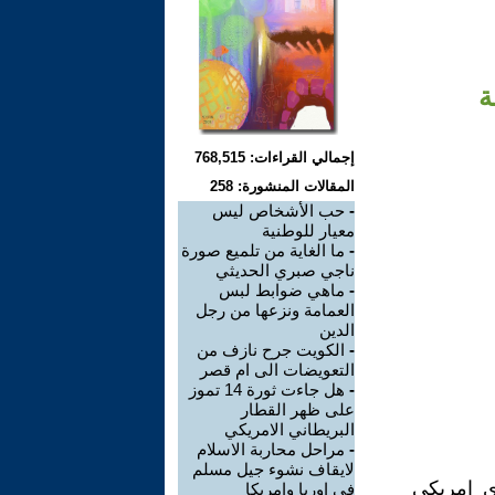
ة
إجمالي القراءات: 768,515
المقالات المنشورة: 258
-
حب الأشخاص ليس
معيار للوطنية
-
ما الغاية من تلميع صورة
ناجي صبري الحديثي
-
ماهي ضوابط لبس
العمامة ونزعها من رجل
الدين
-
الكويت جرح نازف من
التعويضات الى ام قصر
-
هل جاءت ثورة 14 تموز
على ظهر القطار
البريطاني الامريكي
-
مراحل محاربة الاسلام
لايقاف نشوء جيل مسلم
ي امريكي
في اوربا وامريكا