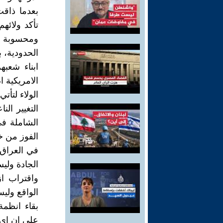
بعدما ذاقت 
تأكد ولائه
ومحسوبة ا
الحدودية، 
ابناء شعبه
الامريكية ا
الولاء لتأت
التغيير ال
الشاملة في
الفوز من خ
في العراق
الجادة ولي
واقتراب ا
الواقع وليس
بقاء انظمة
على ان اي ت