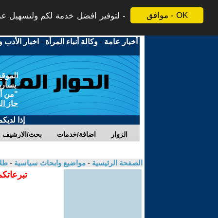
موافق - OK
لتوفير افضل خدمة لكم ولتسهيل عملي
أخبار عامة
-
وكالة أنباء المرأة
-
اخبار الأدب و
الموقع
يسارية
"من أج
حاز ال
إذا لديك
الزوار
اضافة/خدمات
بحث/الارشيف
الصفحة الرئيسية
-
مواضيع وابحاث سياسية
-
طلا
تبرعاتكم