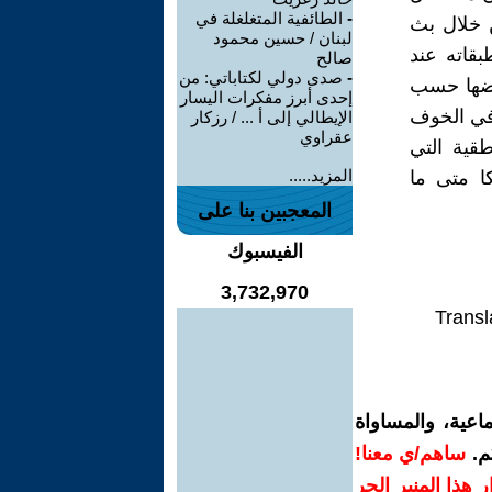
-
الطائفية المتغلغلة في
ن خلال بث
لبنان / حسين محمود
بقاته عند
صالح
-
صدى دولي لكتاباتي: من
بعضها حسب
إحدى أبرز مفكرات اليسار
 في الخوف
الإيطالي إلى أ ... / رزكار
عقراوي
طقية التي
المزيد.....
ا متى ما
المعجبين بنا على
الفيسبوك
3,732,970
Transl
اعية، والمساواة
م.
ساهم/ي معنا!
رار هذا المنبر الحر