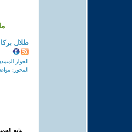
ما
طلال بركا
الحوار المتمدن-العدد: 7719 - 23
المحور: مواض
يتابع الج