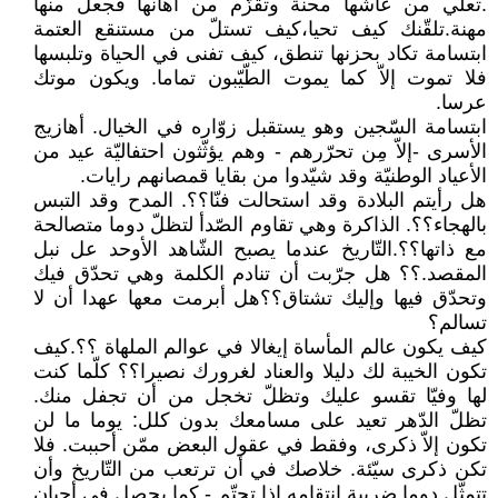
.تعلي من عاشها محنة وتقزّم من أهانها فجعل منها
مهنة.تلقّنك كيف تحيا،كيف تستلّ من مستنقع العتمة
ابتسامة تكاد بحزنها تنطق، كيف تفنى في الحياة وتلبسها
فلا تموت إلاّ كما يموت الطّيّبون تماما. ويكون موتك
عرسا.
ابتسامة السّجين وهو يستقبل زوّاره في الخيال. أهازيج
الأسرى -إلاّ مِن تحرّرهم - وهم يؤثّثون احتفاليّة عيد من
الأعياد الوطنيّة وقد شيّدوا من بقايا قمصانهم رايات.
هل رأيتم البلادة وقد استحالت فنّا؟؟. المدح وقد التبس
بالهجاء؟؟. الذاكرة وهي تقاوم الصّدأ لتظلّ دوما متصالحة
مع ذاتها؟؟.التّاريخ عندما يصبح الشّاهد الأوحد عل نبل
المقصد.؟؟ هل جرّبت أن تنادم الكلمة وهي تحدّق فيك
وتحدّق فيها وإليك تشتاق؟؟هل أبرمت معها عهدا أن لا
تسالم؟
كيف يكون عالم المأساة إيغالا في عوالم الملهاة ؟؟.كيف
تكون الخيبة لك دليلا والعناد لغرورك نصيرا؟؟ كلّما كنت
لها وفيّا تقسو عليك وتظلّ تخجل من أن تجفل منك.
تظلّ الدّهر تعيد على مسامعك بدون كلل: يوما ما لن
تكون إلاّ ذكرى، وفقط في عقول البعض ممّن أحببت. فلا
تكن ذكرى سيّئة. خلاصك في أن ترتعب من التّاريخ وأن
تتمثّل دوما ضريبة انتقامه.إذا تحتّم - كما يحصل في أحيان