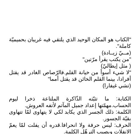
"الكتاب هو المكان الوحيد الذي يلتقي فيه غريبان بحميميّة
كاملة".
(مــيّ زيــادة)
"من يكتب يقرأ مرّتين"
( مثل إيطاليّ)
"لا شيء أسوأ من خيانة القلم.فالرّصاص الغادر قد يقتل
أفرادا، بينما القلم الخائن قد يقتل أمما"
(تشي غيفارا)
الكتابة: ما تثبّته الذّاكرة الملتاعة ذخرا ليوم
الحساب.مهمّتها إعداد جميل المآتم لأتفه العروش.
الكلمة: ذلك الجسر الذي يكابد لكي لا يتهاوى لمّا تتهاوى
بقيّة الجسور.
الحرف: ليس حرفة ولا انحرافا.قدره أن يفلت لمّا يعمّ
الانفلات ويصيب الترهّل الكلمة.