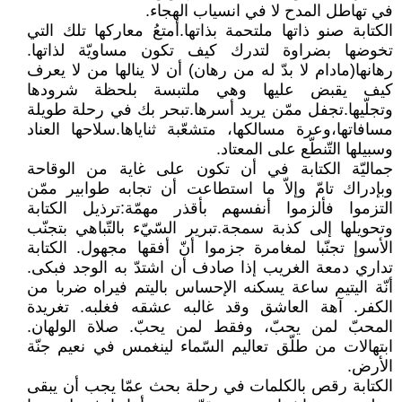
في تهاطل المدح لا في انسياب الهجاء.
الكتابة صنو ذاتها ملتحمة بذاتها.أمتعُ معاركها تلك التي
تخوضها بضراوة لتدرك كيف تكون مساويّة لذاتها.
رهانها(مادام لا بدّ له من رهان) أن لا ينالها من لا يعرف
كيف يقبض عليها وهي ملتبسة بلحظة شرودها
وتجلّيها.تجفل ممّن يريد أسرها.تبحر بك في رحلة طويلة
مسافاتها،وعرة مسالكها، متشعّبة ثناياها.سلاحها العناد
وسبيلها التّنطّع على المعتاد.
جماليّة الكتابة في أن تكون على غاية من الوقاحة
وبإدراك تامّ وإلاّ ما استطاعت أن تجابه طوابير ممّن
التزموا فألزموا أنفسهم بأقذر مهمّة:ترذيل الكتابة
وتحويلها إلى كذبة سمجة.تبرير السّيّء بالتّباهي بتجنّب
الأسوإ تجنّبا لمغامرة جزموا أنّ أفقها مجهول. الكتابة
تداري دمعة الغريب إذا صادف أن اشتدّ به الوجد فبكى.
أنّة اليتيم ساعة يسكنه الإحساس باليتم فيراه ضربا من
الكفر. آهة العاشق وقد غالبه عشقه فغلبه. تغريدة
المحبّ لمن يحبّ، وفقط لمن يحبّ. صلاة الولهان.
ابتهالات من طلّق تعاليم السّماء لينغمس في نعيم جنّة
الأرض.
الكتابة رقص بالكلمات في رحلة بحث عمّا يجب أن يبقى