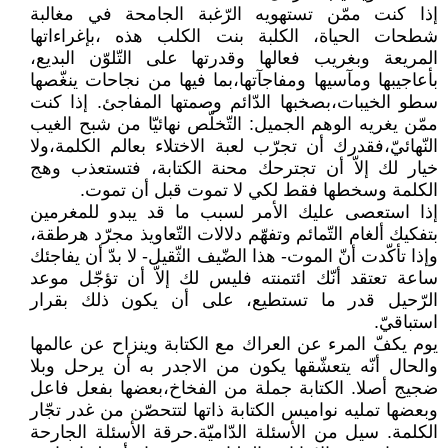
إذا كنت ممّن تستهويه الرّغبة الجامحة في مغالبة
شطحات الحياة، الكلبة بنت الكلب هذه ،بإغراءاتها
المريعة وبغريب فعالها وقدرتها على التّلوّن البديع،
بأعاجيبها ومآسيها ومفاجآتها،بما فيها من نجاحات ينغّصها
سطو الخيبات،بصخبها الدّائم وصمتها المفاجئ. إذا كنت
ممّن يغريه الوهم الجميل: التّخلّص نهائيّا من شبح الغيب
النّهائيّ،فقدرك أن تجرّب لعبة الاختلاء بعالم الكلمة،ولا
خيار لك إلاّ أن تجترحك محنة الكتابة، فتستعذب وهج
الكلمة وسخطها فقط لكي لا تموت قبل أن تموت.
إذا استعصى عليك الأمر لسبب ما قد يبدو للمغرمين
بتفكيك ألغام التّمائم وتفهّم دلالات التّعاويذ مجرّد هرطقة،
وإذا تأكّدت أنّ الموت- هذا الضّيف الثّقيل- لا بدّ أن يفاجئك
ساعة تعتقد أنّك ائتمنته فليس لك إلاّ أن تؤجّل موعد
الرّحيل قدر ما تستطيع، على أن يكون ذلك بقرار
استباقيّ.
يوم يكفّ المرء عن العراك مع الكتابة وينزاح عن عالمها
والحال أنّه يتعشّقها يكون من الاجدر به أن يرحل وبلا
ضجيج أصلا. الكتابة جملة من الفخاخ،بعضها بفعل فاعل
وبعضها تمليه نواميس الكتابة ذاتها لتتحصّن من غدر تجّار
الكلمة. سيل من الأسئلة الدّاميّة.حرقة الأسئلة الجارحة