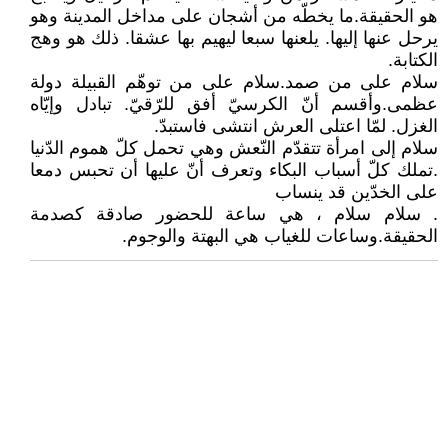
هو الحقيقة.ما يخطّه من أشجان على مداخل المدينة وهو
يرحل عنها إليها. يلعنها سبعا ليهيم بها عشقا. ذلك هو وهج
الكتابة.
سلام على من صمد.سلام على من توهّم القبيلة دولة
عظمى.وأقسم أنّ الكرسيّ أفق للرّقيّ. تبادل وإيّاه
الغزل. لمّا اعتلى العرش انتشى فاستبدّ.
سلام إلى امرأة تتقدّم النّعش وهي تحمل كلّ هموم الدّنيا
.تملك كلّ أسباب البكاء وتعرف أنّ عليها أن تحبس دمعا
على الخدّين قد ينساب
. سلام سلام ، هي ساعة للحضور صادقة كصدمة
الحقيقة.وساعات للغياب هي البهتة والوجوم.