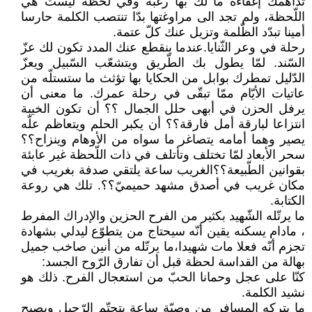
تداهمك إغفاءة ما لك بها رغبة وفي لحظة ليست هي
اللّحظة، ولم تجد الى مراوغتها بدّا تنتصب الكلمة حارسا
أمينا تبدّد الظّلمة وتزيل عنك كلّ عتمة.
رحلة في وعر الثّنايا.عندما ينقطع عنك المدد تكون لك عزّ
السّند. لمّا يطول بك الطّريق ويتشعّب السّبيل ويعزّ
الدّليل تمطرك بوابل من الحكايا بها تؤثث ما ستستلّه من
عاتيات الأيّام ممّا تبقّى في رحلة عمرك. ما معنى أن
يرفل الحزن في أبهى حلل الجمال ؟؟ أن تكون الخيبة
انتزاعا لبارقة أمل فارقة؟؟ أن يكبر الحلم ويتعاظم علّه
يصير وهما أمامه يتصاغر ما سواه من الأوهام وينزاح؟؟
سحر الأبعاد لمّا تختلف وتأتلف في ذات اللّحظة غير عابئة
بقوانين الطّبيعة؟؟الغريب ساعة يلتقي صدفة بغريب في
مكان غريب في أصدق مشهد حميميّ؟؟. تلك هي روعة
الكتابة.
ما يرتّله الشّهيد بكثير من الفرح الحزين والإدراك المفرط
، مادام يسكنه يقين أنّه سيحتاج من يتطوّع ليدلي بشهادة
تجزم أنّه فعلا مات شهيدا،ما يرتّله من أنين صاخب جميل
بهالة من القداسة لحظة قبل أن تفارق الرّوح الجسد:
كنّا على عجل وحمانا الحبّ من استعجال الفرح. ذلك هو
نشيد الكلمة.
ما يتركه المسافر من وصيّة ساعة يتحتّم الرّحيل ويصبح