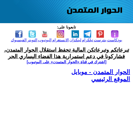
تابعونا على:
بودكاست
بنترست
تيلكرام
لينكدإن
الانستغرام
اليوتيوب
التويتر
الفيسبوك
تبرعاتكم وتبرعاتكن المالية تحفظ استقلال الحوار المتمدن،
فشاركونا في دعم استمرارية هذا الفضاء اليساري الحر
[اشترك في قناة ‫«الحوار المتمدن» على اليوتيوب]
الحوار المتمدن - موبايل
الموقع الرئيسي