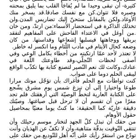
كثيرة- أن تبقى وحيدا ما لم يُفاجَأ القلب بما يليق بمحنته
وصبره فلا تتوان.كن مع نفسك صادقا.قد يسخر منك
الأوغاد.ولكن بالمقابل ستحنّ إليك تضاريس المدن.ولن
تخذلك الذاكرة في استحضار الأسماء:من ارتدّ، ومن خان
.من أوغل في الاعتداء الفاحش على المفاهيم لتفقد
بريقها ووجاهتها فيسلبها إشعاعها وقداستها. من كان
وضعه كحال الأيتام في مآدب اللّئام وما انكسر له خاطر.
لا تعتذر لأحد عمّا ارتكبته من أخطاء بكامل الوعي وفي
أصفى لحظات التّجلّي،وقد طاوعتك اللّغة في
عنادك،وكانت لك نعم النّصير لتصنع كتابة بها تكذّب الواقع
ليبقى الحلم دوما على صواب.
كنت تواطأت مع الحلم فأغراك بأن تؤجّل موتك مرارا
طوعا واختيارا إلى أن تبزغ شمس يوم مشرق يشّجع
على الكتابة العارية لتخطّ الوصيّة التي أرهقتك فلم تجد
مفرّا من أن تقسم أن لا ترحل قبل صياغتها. وصيّتك
دقيقة عاريّة كما الحقيقة: ما كنتُ يوما معنيّا بمحاصيل
حقول الأوهام.
من حقك أن تبذل كلّ الجهد لتختار موسم رحيلك وأن
تنتقي التّوقيت بدقّة متناهية،وأن لا تكفّ عن الهذيان وأنت
تودّع من استقرّ رأيك على أنّه أهل للتّوديع.من حقك على