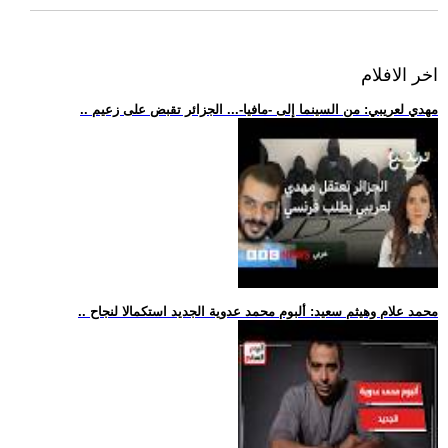
اخر الافلام
.. مهدي لعريبي: من السينما إلى -مافيا-... الجزائر تقبض على زعيم
.. محمد علام وهيثم سعيد: ألبوم محمد عدوية الجديد استكمالا لنجاح