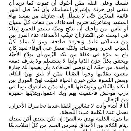
نفسك وعلى القلّة ممّن أحبّوك أن تموت كما تريد،أن
تنتقي لون حزنك وإشراق ابتسامتك وأن تُعدّ قبل أشهر
قائمة المعزّين حتّى لا يتسلّل إلى جنازتك من يفسد بهاء
المشهد وشاعريّته فتريح أصدقاءك من تبعات كلّ نسيان
أو تناس. من واجبك أن تدبّج وصيّة ستبدو للجميع إيغالا
في البحث عن النّشاز:أن تجنّب الأصدقاء عناء الفرز بين
من سيتباكى عليك وبحرقة صادقة، ومن لا يملك كلّ
أسباب الحزن وموجباته ولكنّه مصرّ على الوفاء لعهد كان
باح به مرّة في غفلة من نكد الزّمن،أن يودّع الأحبّة
ويختنق بكلّ حزن الدّنيا وأبدا لا يستسلم ولا يذرف دمعة
واحدة. من حقّك أن توصي أصدقاءك بأن يقيموا لك جنازة
معتبرة تتقدّمها وجوبا الصّبايا ممّن لا يليق بهنّ البكاء،
وبعض النّسوة ممّن خبرن الحياة فتبيّنت لهنّ الفورق بين
البكاء والتّباكي ويتوسّطها الغرباء ممّن صادفوك يوما في
درب موحش فاحتميت بهم وبك احتموا،ويتذيّلها جمهرة
من الرّجال.
أنا لا أشاء وأنت لا تشائين. اتّفقنا.عندما تحاصرك الأحزان.
تحمل عنك الكلمة عبء اللّحظة.
ما تقوله الكلمة يهذي به النصّ: إن تكن سندي أكن سندك
.ينام الكلام بين الأحداق ليحرس الحلم من كلّ انفلات.لمّا