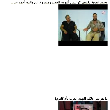
.. محمد عدوية يكشف كواليس ألبومه الجديد ومشروع عن والده أحمد عد
.. ما هو سر علاقة اليهود العرب بأم كلثوم؟