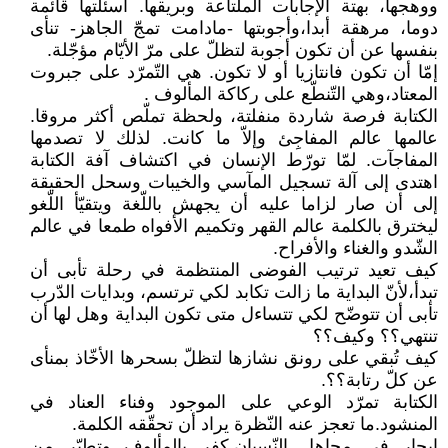
ووهجها، بهتة الإجابات الملتاعة وبريقها. أسئلتها قائمة
دوما، مرهقة أبدا،وأجوبتها -مادامت تمجّ الجاهز- تنأى
بنفسها عن أن تكون أجوبة لتظلّ على مرّ الأيّام مؤجّلة.
إمّا أن تكون فانتازيا أو لا تكون. هي التّمرّد على جبروت
المعتاد،وهي التّنطّع على ركاكة المألوف .
الكتابة فرصة شاردة منفلتة، ولحظة تملّص أكثر مروقا.
عالمها عالم المفاجِئ وإلاّ ما كانت. لذلك لا تصدمها
المفاجآت. لمّا تورّط الإنسان في اكتشاف آفة الكتابة
اهتدى إلى آلة تسجيل المآسي والخيبات وسحل الحقيقة
إلى أن صار لزاما عليه أن يجهش باللّغة ويتقيّأ اللّغو
ليخترق بالكلمة عالم القهر وتكميم الأفواه طمعا في عالم
الشّدو والغناء والأفراح.
كيف تعيد ترتيب الفوضى المنتظمة في رحلة تأبى أن
تبدأ،لأنّ البداية ما زالت تكابد لكي ترتسم، وبدايات الدّرب
تأبى أن تتوضّح لكي تتساءل متى تكون البداية وهل لها أن
تنتهي؟؟ وكيف؟؟
كيف تُبقي على رونق نشازها لتظلّ بسحرها الأخّاذ بمنأى
عن كلّ رتابة؟؟.
الكتابة تمرّد الوعي على الموجود وفناء العناد في
المنشود.ما تعجز عنه النّظرة يراد أن تحقّقه الكلمة.
إبحار في مجاهل النّسيان.كفر بالمألوف وتطيّر من