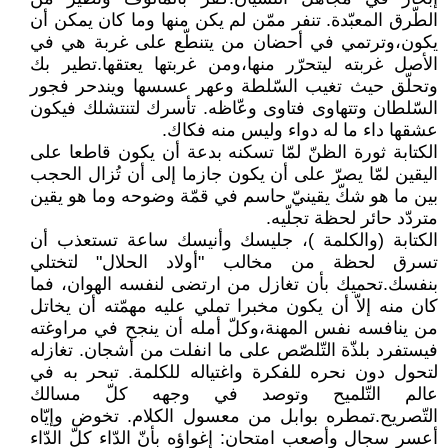
الطّرق المعبّدة. تنفر ممّن لم يكن منها وما كان يمكن أن
يكون،وترتمي في أحضان من يتنطّع على غربة هي في
الأصل غربته ليتحرّر منها،ومن غربتها يعتقها.تطير بك
وتحلّق حيث تغيب السّلطة وعهر عسسها ويندحر فجور
السّلطان وتتهاوى فتاوى وعّاظه. تأسرك لتنتشلك فيكون
عشقها داء ما له دواء وليس منه فكاك.
الكتابة ثورة الظنّ لمّا تسكنه بدعة أن يكون قاطعا على
اليقين لمّا يصرّ على أن يكون جازما إلى أن تُزال الحجب
بين ما هو شكّ يقينيّ حاسم في قمّة وضوحه وما هو يقين
متردّد حائر لحظة تجلّيه.
الكتابة (والكلمة )، جليسك وأنيسك ساعة تستعذب أن
تسرق لحظة من مخالب "أولاد الحلال" لتختلي
بنفسك.تحميك بأن تغازل من ارتضى لنفسه الهوان، فما
كان منه إلاّ أن يكون مخبرا تملي عليه مهمّته أن يخاتل
من ينافسه نفس المهنة،وكلّ أمله أن ينجح في مراوغته
فيستفرد بلذّة التّلصّص على ما انفلت من أشجان. تغازله
لتحول دون نحره للفكرة واغتياله للكلمة. تبحر به في
عالم التّلميح وتوصد في وجهه كلّ مسالك
التّصريح.تمطره بوابل من معسول الكلام. تخوض وإيّاه
أعسر سجال وأصعب امتحان: إغواؤه بأنّ الدّاء كلّ الدّاء