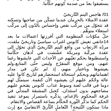
يستفيقوا بعدُ من صدمة كونهم حكّاما.
01/ هاجس اليتم التّاريخيّ
عقدة الامتلاء بالحرمان عندما تتمكّن من صاحبها وتسكنه
قد تتحوّل من مركّب نقص وإحساس بالدّون إلى مركّب
استعلاء متوهَّم .
جلّ مكوّنات المنظومة التي أفرزتها اعتمالات ما بعد
14جانفي تعيش كابوس اغتراب سياسيّ وتاريخيّ ملفت،
مردّه الارتعاب من واقع اليتم التّاريخيّ الذي تحوّل إلى
عقدة مركّبة ومربكة عشّشت في أذهان حكّامنا
واستبطنوها بحكم تغيّبهم عن الأحداث التي عايشوها رغما
عنهم، ومن موقع المتفرّج وليس حتّى المتابع،ولم
يعيشوها وباختيار منهم، إذ لم تكن في مدار
اهتماماتهم.وبحكم استحالة استحضارهم لتاريخ كانوا عليه
عالة وحٌكم عليهم أن يعيشوه الآن كنقمة. سيتمثّل لهم
دوما في قالب لعنة وسوط عذاب. كابوس يقتحم عليهم
مضاجعهم بدون استئذان، كحبل المشنقة المتدلّي في
غرفة المحكوم بالإعدام، يذكّره باستمرار بموعد تنفيذ
الحكم كما تذكّر الثّورة الحكّام بساعة القصاص والانتقام.
ماذا ستكون النّتيجة؟ التّعامل الثّأريّ الانتقاميّ مع إرث