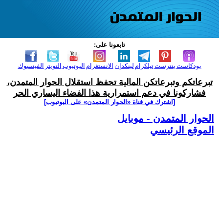
تابعونا على:
بودكاست
بنترست
تيلكرام
لينكدإن
الانستغرام
اليوتيوب
التويتر
الفيسبوك
تبرعاتكم وتبرعاتكن المالية تحفظ استقلال الحوار المتمدن،
فشاركونا في دعم استمرارية هذا الفضاء اليساري الحر
[اشترك في قناة ‫«الحوار المتمدن» على اليوتيوب]
الحوار المتمدن - موبايل
الموقع الرئيسي