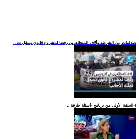
.. صدامات بين الشرطة وآلاف المتظاهرين رفضا لمشروع قانون يسهّل ت
.. الحلقة الأولى من برنامج -أسئلة حارقة-!