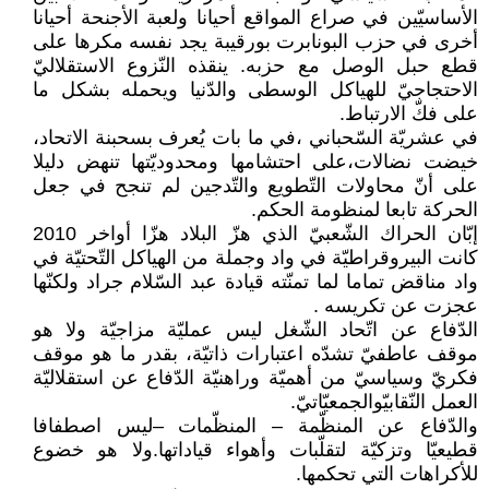
الأساسيّين في صراع المواقع أحيانا ولعبة الأجنحة أحيانا
أخرى في حزب البونابرت بورقيبة يجد نفسه مكرها على
قطع حبل الوصل مع حزبه. ينقذه النّزوع الاستقلاليّ
الاحتجاجيّ للهياكل الوسطى والدّنيا ويحمله بشكل ما
على فكّ الارتباط.
في عشريّة السّحباني ،في ما بات يُعرف بسحبنة الاتحاد،
خيضت نضالات،على احتشامها ومحدوديّتها تنهض دليلا
على أنّ محاولات التّطويع والتّدجين لم تنجح في جعل
الحركة تابعا لمنظومة الحكم.
إبّان الحراك الشّعبيّ الذي هزّ البلاد هزّا أواخر 2010
كانت البيروقراطيّة في واد وجملة من الهياكل التّحتيّة في
واد مناقض تماما لما تمنّته قيادة عبد السّلام جراد ولكنّها
عجزت عن تكريسه .
الدّفاع عن اتّحاد الشّغل ليس عمليّة مزاجيّة ولا هو
موقف عاطفيّ تشدّه اعتبارات ذاتيّة، بقدر ما هو موقف
فكريّ وسياسيّ من أهميّة وراهنيّة الدّفاع عن استقلاليّة
العمل النّقابيّوالجمعيّاتيّ.
والدّفاع عن المنظّمة – المنظّمات –ليس اصطفافا
قطيعيّا وتزكيّة لتقلّبات وأهواء قياداتها.ولا هو خضوع
للأكراهات التي تحكمها.