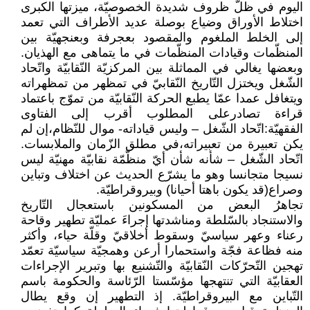
اليوم في ظلّ ظروف شديدة الخصوصيّة، ميزتها الكبرى
اختلاط الأوراق وضياع بوصلة عديد الأطراف التي تعمد
إلى الخلط الملغوم والمقصود بعجرفة وبعنجهيّة بين
المنظّمات وقيادات المنظّمات في ما يتماهى مع الهذيان.
وبعضها يغالي في المماثلة بين المركزيّة النّقابيّة واتّحاد
الشّغل ويختزل التّاريخ النّقابيّ في تمظهر من تمظهراته
ويتغافل عمدا عمّا يطبع الحركة النّقابيّة من تموّج باعتماد
قراءة تصادرعلى المطلوب أقرب إلى الفتاوى
الفقهيّة:اتّحاد الشّغل – وليس قياداته- موال للنّظام،إن لم
يكن تعبيرة من تعبيراته،في مطلق الزّمان والملابسات.
اتّحاد الشّغل – شأنه شأن أيّ منظّمّة نقابيّة مهنيّة ليس
نسيجا متجانسا وهو ما يشرّع الحديث عن اختلاف وتباين
وصراع(قد يكون باهتا أحيانا) وبيروقراطيّة.
تجاهرُ البعض من المسكونين باستعجال التّاريخ
والاستنجاد بالسّلطة ومناشدتها إجراءَ عمليّة تطهير وقاحة
رعناء وعهر سياسيّ وسقوط أخلاقيّ وقلّة حياء، وأكثر
منه فظاعة فجّة واستحمارا أرعن وهمجيّة سياسيّة تعمّد
تهجين التّحرّكات النّقابيّة والتّشنيع بها وتبرير الإجراءات
العقابيّة التي تنتهجها مؤسّستا الرّئاسة والحكومة باسم
التّباين مع البيروقراطيّة. إذ التطهير إن وقع يطال