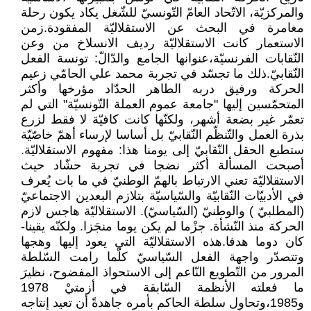
والمركزيّة، الاتّحاد العامّ التّونسيّ للشّغل يكاد يكون رحلة
مغامرة في البحث عن الاستقلاليّة المفقودة.زمن
الاستعمار كانت الاستقلاليّة رديف الانسلاخ من وعن
النّقابات الفرنسيّة،عنوانها الجامع والدّالّ: تونسة الفعل
النّقابيّ.ذلك ما تجسّد في تجربة محمد علي الحامّي زعيم
الحركة ورفيق دربه الطاهر الحدّاد مؤرخها وأكثر
المتحمّسين إليها "جامعة عموم العملة التّونسيّة" التي لم
تعمّر غير بضعة أشهر، ولكنّها كانت كافيّة لا فقط لزرع
بذرة العمل والتّنظّم النّقابيّ بل أساسا لإرساء أهمّ خاصّيّة
ستطبع الحقل النّقابيّ إلى يومنا هذا: مفهوم الاستقلاليّة.
أصبحت المسألة أكثر نضجا في تجربة حشّاد حيث
الاستقلاليّة تعني الارتباط بالهمّ الوطنيّ في ما بات يُعرف
في الأدبيّات النّقابيّة والسّياسيّة بتلازم البعدين الاجتماعيّ
(المطلبيّ ) والوطنيّ (السّياسيّ). الاستقلاليّة هاجس لازم
الحركة منذ النّشأة. جزْما لم يكن يوما منجَزا. ولكنّه يقينا-
كان دوما هدفا.هذه الاستقلاليّة التي يعود إليها وهجها
وتتصدّر واجهة الفعل السّياسيّ كلّما رامت السّلطة
المرور من التّطويع النّاعم إلى الاستحواذ المفضوح، نظيرَ
ما فعلته الأنظمة السّابقة في أزمتيْ 1978
و1985،وتحاول سلطة الحاكم بأمره جاهدةً أن تعيد إنتاجه