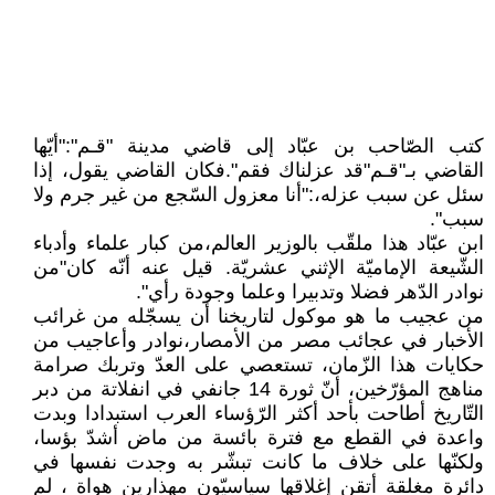
كتب الصّاحب بن عبّاد إلى قاضي مدينة "قـم":"أيّها
القاضي بـ"قـم"قد عزلناك فقم".فكان القاضي يقول، إذا
سئل عن سبب عزله،:"أنا معزول السّجع من غير جرم ولا
سبب".
ابن عبّاد هذا ملقّب بالوزير العالم،من كبار علماء وأدباء
الشّيعة الإماميّة الإثني عشريّة. قيل عنه أنّه كان"من
نوادر الدّهر فضلا وتدبيرا وعلما وجودة رأي".
من عجيب ما هو موكول لتاريخنا أن يسجّله من غرائب
الأخبار في عجائب مصر من الأمصار،نوادر وأعاجيب من
حكايات هذا الزّمان، تستعصي على العدّ وتربك صرامة
مناهج المؤرّخين، أنّ ثورة 14 جانفي في انفلاتة من دبر
التّاريخ أطاحت بأحد أكثر الرّؤساء العرب استبدادا وبدت
واعدة في القطع مع فترة بائسة من ماض أشدّ بؤسا،
ولكنّها على خلاف ما كانت تبشّر به وجدت نفسها في
دائرة مغلقة أتقن إغلاقها سياسيّون مهذارين هواة ، لم