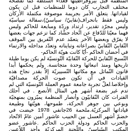
المنظمة قبل بيروقراطيتها فعداء السلطة كما تفضحه
مختلف التجارب كان دوما للمنظمات قبل ان يكون
لقياداتها. يتعلق الأمر بجريمة موصوفة مكتملة الأركان
وليس فقط بانحراف(نقابيّ/ سياسيّ)،سفالة سياسيّة
وليس مجرّد تقدير، ارتداد وردّة ومبايعة للحاكم وليس
فهما معيّنا للدّفاع عن اتّحاد حشّاد كما تزعم جهات بعضها
لا يفرّق وبعضها الآخر يتعمّد عدم التّفريق بين الموقف
النّقابيّ النّقابيّ بصراعاته وتبايناته وتعدّد مداخله والارتماء
في أحضان الحاكم -أيّا كانت هويّة الحاكم-
النّسيج النّقابيّ للحركة النّقابيّة التّونسيّة لم يكن يوما طيلة
تاريخها ومنذ انبعاثها وحدة متجانسة. ولم يحكمها أبدا
قانون التّماثل مع مكاتبها التّسييريّة إلاّ بقدر نجاح هذه
القيادات في أن تكون صوت الحركة مصداقيّة
وإخلاصا.لعلّ تجربة جامعة عموم العملة التّونسيّة التي لم
تدم غير بضعة أشهر هي المثال الأنصع . في أحلك
الفترات كان النّقابيّون وأنصار المنظمة يميّزون بمنهجيّة
وبوعي بين جوهر الحركة، طموحها، هويّتها وطبيعة
قياداتها المركزيّة.ملحمة 26جانفي 1978 خيضت في
خضمّ أشهر العسل بين الحبيب عاشور أمين عامّ الاتّحاد
والحزب الحاكم ودولة الحزب الحاكم .عاشور عضو
المكتب السّياسيّ واللّجنة المركزيّة وأحد اللاّعبين