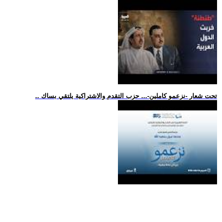
.. تحت شعار -نزعمو كاملين-... حزب التقدم والاشتراكية يلتقي بساك