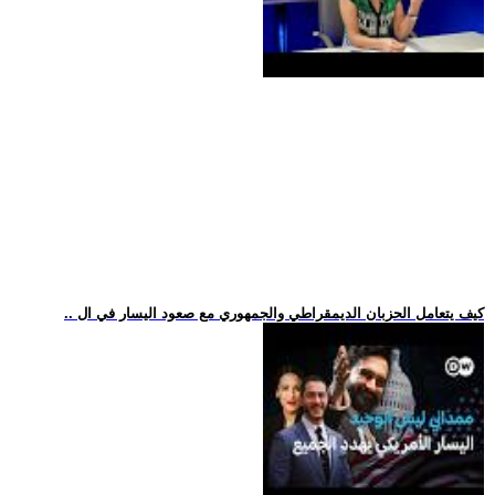
.. كيف يتعامل الحزبان الديمقراطي والجمهوري مع صعود اليسار في ال