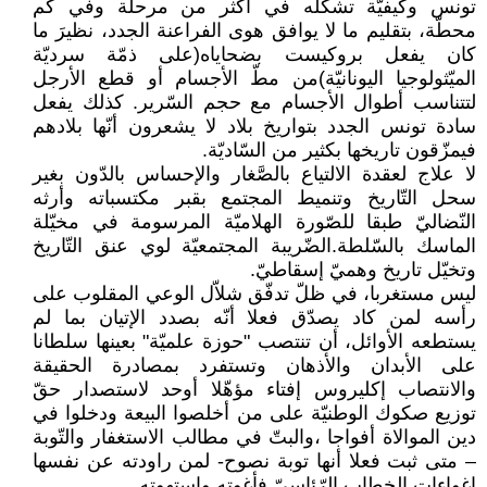
تونس وكيفيّة تشكّله في أكثر من مرحلة وفي كم
محطّة، بتقليم ما لا يوافق هوى الفراعنة الجدد، نظيرَ ما
كان يفعل بروكيست بضحاياه(على ذمّة سرديّة
الميّثولوجيا اليونانيّة)من مطّ الأجسام أو قطع الأرجل
لتتناسب أطوال الأجسام مع حجم السّرير. كذلك يفعل
سادة تونس الجدد بتواريخ بلاد لا يشعرون أنّها بلادهم
فيمزّقون تاريخها بكثير من السّاديّة.
لا علاج لعقدة الالتياع بالصَّغار والإحساس بالدّون بغير
سحل التّاريخ وتنميط المجتمع بقبر مكتسباته وأرثه
النّضاليّ طبقا للصّورة الهلاميّة المرسومة في مخيّلة
الماسك بالسّلطة.الضّريبة المجتمعيّة لوي عنق التّاريخ
وتخيّل تاريخ وهميّ إسقاطيّ.
ليس مستغربا، في ظلّ تدفّق شلاّل الوعي المقلوب على
رأسه لمن كاد يصدّق فعلا أنّه بصدد الإتيان بما لم
يستطعه الأوائل، أن تنتصب "حوزة علميّة" بعينها سلطانا
على الأبدان والأذهان وتستفرد بمصادرة الحقيقة
والانتصاب إكليروس إفتاء مؤهّلا أوحد لاستصدار حقّ
توزيع صكوك الوطنيّة على من أخلصوا البيعة ودخلوا في
دين الموالاة أفواجا ،والبتّ في مطالب الاستغفار والتّوبة
– متى ثبت فعلا أنها توبة نصوح- لمن راودته عن نفسها
إغواءات الخطاب الرّئاسيّ فأغوته واستهوته.