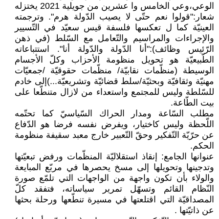
الوعي،وعي الخامس وا عشرين من جويلية 2021 يختزله
شعار:"قولوا نعم حتّى لا يصيب الدّولة هرم". وترجمته
العينيّة كما ل تعكسها فلسفة قيس سعيّد في التّسيير
والإجراءات والمراسيم والتّعامل مع السّلط (في ذهن
الرّئيس وظائف):"أنا الدّولة والدّولة أنا". استتباعاته
الطّبيعيّة هو تحويل منظومة الأحزاب وكلّ الأجسام
الوسيطة (منظّمات نقابيّة/ منظّمات حقوقيّة /جمعيّات
مهنيّة وثقافيّة وبحثيّة/سلط قضائيّة وتشريعيّة...)إلى خادم
للسّلطة وليس للمجتمع واستعداء من لازال متنطّعا على
بيت الطّاعة.
مطلب السّاعة ومدار الحراك السّياسيّ كما تحتّمه
اللّحظة وليس كاختيار، ويفرض نفسه فرضا هو الدّفاع
عن حرّيّة التّفكير وحقّ التّعبير خارج معبد سقيفة منظومة
الحكم.
عنوانها الجامع: إنقاذ استقلاليّة المنظّمات ورفض تبعيّتها
وتدجينها وتحويلها إلى مسخ يحصرها في مربّع المبايعة
والولاء بأن تكون واجهة من الواجهات التي تلمّع صورة
النّظام القائم وتسهّل تمرير سياساته، فتفقد كلّ
المصداقيّة التي اقتلعتها في مسيرة تنطّعها ورحلة بحثها
عن ذاتيّتها .