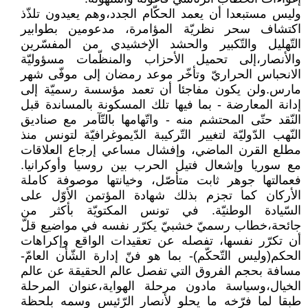
وليس مستبعدا أن يعمد الحكّام الجدد،وهم يعيدون تلذّذ
اكتشاف سحر نظريّة المؤامرة، مدعومين بطوابير
التّهليل والتّكبير والحشد الإخشيدي من المفسّرين
والأنصار،إلى تحميل الأحزاب والمنظّمات مسؤوليّة
الانحباس الحراريّ وتأخّر موعد رمضان إلى موفّى شهر
مارس.ولن يكون مفاجئا أن تعمد مؤسسة رسميّة إلى
إدانة المعارضة - بما فيها تلك المسكونة بالمساندة قبل
النّقد حتّى المحتشم منه - واتّهامها بالتّآمر مع صناديق
النّهب الدّوليّة لتغيير التّركيبة الدّيموغرافيّة لتونس منذ
مطلع القرن الماضي، وإفشال مساعي إرجاع العلاقات
مع سوريا وإشعال فتيل الحرب بين روسيا وأوكرانيا.
فعمالتها جوهر ثابت متأصّل، وخيانتها موصوفة كاملة
الأركان كما تجزم بذلك شهادة المؤتمن الأوّل على
السّيادة الوطنيّة. في تونس المكتويّة بأكثر من
جائحة،خطاب رسميّ خشبيّ يكرّر نفسه في مواضيع قلّ
أن تكرّر نفسها، تفصله عن تعقيدات الواقع وإكراهات
الحكم(وليس التّحكّم)- بما هو فنّ إدارة الشّأن العامّ-
مسافة بحجم الفروق التي تفصل عالم الحقيقة عن عالم
الخيال،وسياسة مادون مرحلة الهواية،عنوان المرحلة
طبقا لما فرّخه ما يحلو لأنصار الرّئيس وسمه بلحظة