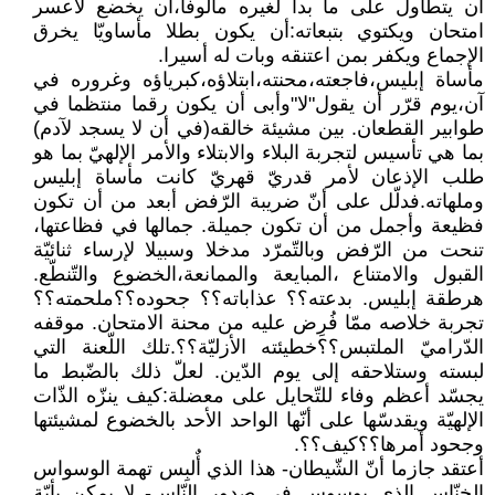
أن يتطاول على ما بدا لغيره مألوفا،أن يخضع لأعسر
امتحان ويكتوي بتبعاته:أن يكون بطلا مأساويّا يخرق
الإجماع ويكفر بمن اعتنقه وبات له أسيرا.
مأساة إبليس،فاجعته،محنته،ابتلاؤه،كبرياؤه وغروره في
آن،يوم قرّر أن يقول"لا"وأبى أن يكون رقما منتظما في
طوابير القطعان. بين مشيئة خالقه(في أن لا يسجد لآدم)
بما هي تأسيس لتجربة البلاء والابتلاء والأمر الإلهيّ بما هو
طلب الإذعان لأمر قدريّ قهريّ كانت مأساة إبليس
وملهاته.فدلّل على أنّ ضريبة الرّفض أبعد من أن تكون
فظيعة وأجمل من أن تكون جميلة. جمالها في فظاعتها،
تنحت من الرّفض وبالتّمرّد مدخلا وسبيلا لإرساء ثنائيّة
القبول والامتناع ،المبايعة والممانعة،الخضوع والتّنطّع.
هرطقة إبليس. بدعته؟؟ عذاباته؟؟ جحوده؟؟ملحمته؟؟
تجربة خلاصه ممّا فُرِض عليه من محنة الامتحان. موقفه
الدّراميّ الملتبس؟؟خطيئته الأزليّة؟؟.تلك اللّعنة التي
لبسته وستلاحقه إلى يوم الدّين. لعلّ ذلك بالضّبط ما
يجسّد أعظم وفاء للتّحايل على معضلة:كيف ينزّه الذّات
الإلهيّة ويقدسّها على أنّها الواحد الأحد بالخضوع لمشيئتها
وجحود أمرها؟؟كيف؟؟.
أعتقد جازما أنّ الشّيطان- هذا الذي أٌلبِس تهمة الوسواس
الخنّاس الذي يوسوس في صدور النّاس- لا يمكن بأيّة