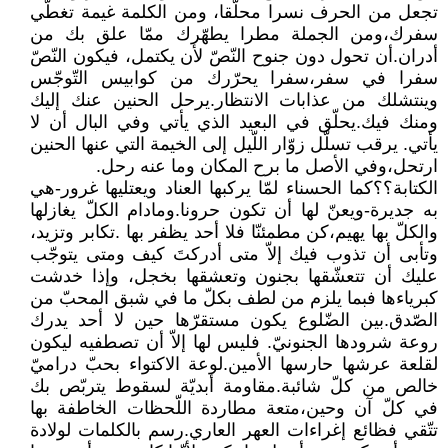
تجعل من الحرف نسرا محلّقا، ومن الكلمة غيمة تغطّي
سفرك،ومن الجملة مطرا يطهّرك ممّا علق بك من
أدران.أن تحول دون جنوح النّصّ لأن يكتمل، فيكون النّصّ
سفرا في سفر،سفرا يحرّرك من كوابيس التّوجّس
وينتشلك من عذابات الانتظار.يرحل الحنين عنك إليك
ومنك فيك.يحلّق في البعيد الذي يأتي وفي البال أن لا
يأتي. يرقب تسلّل زوّار اللّيل إلى الخيمة التي عنها الحنين
ارتحل،وفي الأصل ما برح المكان وما عنه رحل.
الكتابة؟؟كما الحسناء لمّا يركبها العناد ويعتليها غرور-هي
به جديرة-ويعنّ لها أن تكون حرونا.ومادام الكلّ يغازلها
والكلّ بها يهيم،كن مطمئنّا فلا أحد يظفر بها .تكابر وتزيد،
وتأبى أن تذوب فيك إلاّ متى أدركتَ كيف ومتى يتوجّب
عليك أن تتعشّقها بجنون وتعشقها بخجل، وإذا خدشت
كبرياءها فبما يلزم من لطف بكلّ ما في شبق المحبّ من
الصّدق.بين الضّلوع يكون مستقرّها حين لا أحد يدرك
روعة شرودها الجنونيّ. فليس لها إلاّ أن تصطفيه ليكون
لقلعة عرشها حارسها الأمين.لوعة الاكتواء بحبّ دراميّ
خالص من كلّ شائبة.مقاومة أبديّة لسقوط يتربّص بك
في كلّ آن وحين،متعة مطاردة اللّحظات الخاطفة بها
تتّقي فظائع إغراءات العهر العاري.رسم بالكلمات لولادة