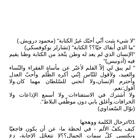
"لا شيء يثبت أنّي أحبّك غيرُ الكتابة" (محمود درويش.)
"ما الذي أبقاك حيّا؟؟ الكتابة" (تشارلز بوكوفسكي)
"الإنسان الذي لم يعد له وطن يتّخذ من الكتابة وطنا يقيم
فيه (أدونيس)"
" لم يبق لي إلاّ القلم لأعبّر عن مأساة الفقراء والنّساء
والعبيد، ولأقول للنّاس إنّني أكره الظّلم وأحبّ العدل
وأحترم الإنسان،ولا أنحني للسّلطان مهما كان.ولا
أقول:نعم.
ولا أشترك في الاستفتاءات ولا أسمع الإذاعات ولا
الخرافات.وأغلق بابي دون موظّفي البلاط".
(نوّال السّعداوي)
01/ترحال الكلمة ووهجها
كيف يكفّ الألم - في لحظة ما- عن أن يكون فاجعيّا
ويكتسي كلّ سمات الجمال؟؟لا تتعجّل الإجابة، دع