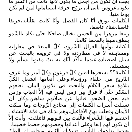
يجب أن تكون من أجمل ما يكون لأنّها كانت من أعسر ما
يكون.عروس تأبى أن تزوّج حرقة ابتساماتها لمن لم يكن
يوما منها.
الكلمات تورق أيّا كان الفصل وأيّا كانت تقلّباته،خريفا
غاضبا،شتاء عاصفا،
ربيعا مزهرا من الحسن يختال ضاحكا حتّى يكاد بالشّدو
ينطق،صيفا بالقحط كالحا.
الكتابة توأمها الغزال الشّرود، كلّ المتعة في مغازلته
ومسابقته لا في مطاردته ولا في ترويعه بالبحث عن
سبل اصطياده.عندما يتأكّد أنّك به بتّ مفتونا يسلَم ولا
يستسلم.
الكلمة؟؟ بسحرها افتتن كلّ فرعون وكلّ أمير وما عرف
التّاريخ من خلفاء ورؤساء.وعلى أنغامها انشغل الكلّ
بتلاوة سحر الكلام والبحث في تلاوين البيان، تعتعهم
السّكر حتّى لا فرق بين زمن ليس فيه إلاّ الغياب وزمن
فيه بعض الصّحو. فباتوا عن صلاتهم ساهين.وكان أن
تسلّلت أسراب الكلمات إلى مخادع الزّوجات وما ملكت
الأيمان وفعلت بهنّ الأفاعيل،وهم بذلك في قمّة الانتشاء .
اختصم فيها الشّعراء فألّفت بين قلوبهم فائتلفت، وأبت إلاّ
أن تكون لهم إلفا وعلى أعدائها وخصومهم خصما خصيما.
عندما يداهمك اليأس، تسكنك الرّيبة ويحاصرك الظنّ