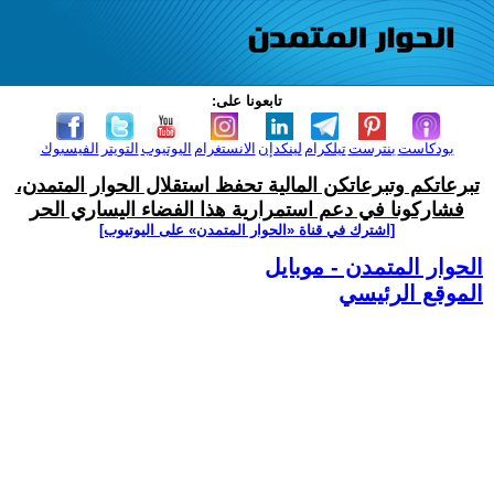
تابعونا على:
بودكاست
بنترست
تيلكرام
لينكدإن
الانستغرام
اليوتيوب
التويتر
الفيسبوك
تبرعاتكم وتبرعاتكن المالية تحفظ استقلال الحوار المتمدن،
فشاركونا في دعم استمرارية هذا الفضاء اليساري الحر
[اشترك في قناة ‫«الحوار المتمدن» على اليوتيوب]
الحوار المتمدن - موبايل
الموقع الرئيسي