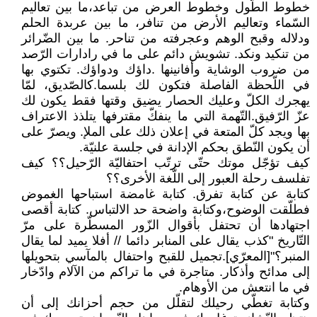
خطوط الطّول وخطوط العرض من تباعد،ما بين تعاليم
السّماء وتعاليم الأرض من تنافر، ما بين عربدة الحلم
ودلاله وقبح الوهم وعجرفته من تناحر. ما بين الضّرائر
من تنكيد ونكد. تشويش دائم على ما في رادارات الرّصد
من ضروب الوشاية وأفانينها .داؤك ودواؤك. تكتوي بها
في اللّحظة الفاصلة فتكون لك بلسما.كالصّديق، لمّا
يهجرك الكلّ وعليك الحصار يضيق وقتها فقط يكون لك
عزّ الرّفيق.التّهمة التي ما ينفكّ مقترفها يتلذذ الاعتراف
بها ويجد كلّ المتعة في إعلان ذلك على الملإ. ويصرّ على
أن يكون النّطق بحكم الإدانة في جلسة علنيّة.
كيف تؤجّل موتك حتّى ترتّب احتفاليّة الرّحيل؟؟ كيف
تفلسف رحلة العبور إلى اللّغة الأخرى؟؟
كتابة عن كتابة تفرق. كتابة غامضة استباحها الغموض
فطلّقت الوضوح،وكتابة واضحة حد الالتباس. كتابة أقصى
اجتهادها أن تحتفل بأقوال الزّور المسطّرة على مرّ
التّاريخ "كذب يقال على المنابر دائما // أفلا يميد لما يقال
المنبر؟"[المعرّي].تجميل للقبح واحتفال بالمآسي بتحويلها
إلى مدائح وأذكار. متاجرة في ما تراكم من الآلام وادّخار
في ما انتعش من الأوهام.
وكتابة تغطّي رحيلك لتقلّل من حجم أحزانك إلى أن