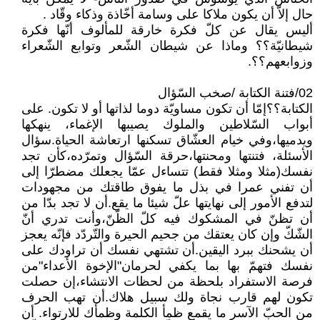
حال إلاّ أن يكون ملاكا على وسامة أخّاذة وذكاء وقّاد .
أليس يقال عن كلّ فكرة خارقة للمألوف أنّها فكرة
شيطانيّة؟؟ وماذا عن شيطان الشّعر وتوابع الشّعراء
وزوابعهم؟؟.
02/فتنة الكتابة /صخب السّؤال
الكتابة؟؟إمّا أن تكون مساويّة دوما لذاتها أو لا تكون. على
أبواب السّلاطين والملوك يصيبها الإغماء، ينهكها
ويدميها،وفي خيام العشّاق تسكنها ارتعاشة الحياة.سؤال
الأسئلة، فتنتها ومحنتها،حرقة السّؤال وتمرّده،كأن تجد
نفسك(مثلا ومثلا فقط) تتساءل عمّا يجعلك مضطرّا إلى
أن تفني عمرا في بذل ما يفوق طاقتك من مجهودات
لتدفع الأمور إلى نهايتها علّ شيئا ما يقع.أن لا تجد بدّا من
أن تظنّ في المشكوك فيه كلّ الظّنّ،وأنت تدري أنّ
الشّكّ وإن كان يعتقك من جحيم الحيرة والتّردّد فإنّه يعجز
أن يشحنك ببرد اليقين.أن تشتهي نفسك أن تراودك على
نفسك فتهمّ بها بما يكفي لحرمان"الإخوة الأعداء"من
فرصة الاستفراد بلحظة من لحظات الانتشاء،إن حصلت
تكون لهم قارب نجاة ولك سبيل هلاك.أن تهب الحرف
من الحبّ الآسر ما يقمع ظمأ الكلمة وظمأك للارتواء. أن