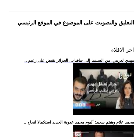
التعليق والتصويت على الموضوع في الموقع الرئيسي
اخر الافلام
.. مهدي لعريبي: من السينما إلى -مافيا-... الجزائر تقبض على زعيم
.. محمد علام وهيثم سعيد: ألبوم محمد عدوية الجديد استكمالا لنجاح