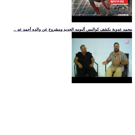
.. محمد عدوية يكشف كواليس ألبومه الجديد ومشروع عن والده أحمد عد