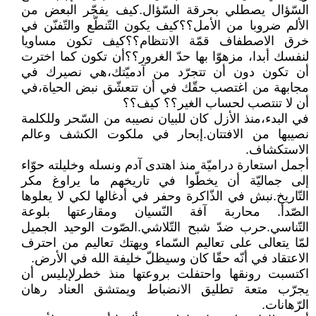
السّؤال يصطلي بحرقة السّؤال.كيف يفجّر البعض من
الألم ضروبا من الأمل؟؟كيف يكون التّنطّع والتّفنّن في
خرق الاصطفاف قمّة الانتظام؟؟كيف تكون مساويا
لنفسك أبدا، مزهوّا بها حدّ الغرور؟؟أن تكون كما اخترت
أن تكون دون أن تتجرّد من آدميّتك،هي نصيرك في
مجابهة من اغتصب حقّك في أن تتعشّق نبض الحياة،في
أن لا تنتصب لحساب الغير؟؟ كيف؟؟
في البدء،منذ الأزل كان للبيان نصيبه من السّحر وللكلمة
نصيبها من الافتتان.إبحار في ملكوت الكشف وعالم
الاستكشاف.
أجمل استعارة دراميّة منذ اهتدى آدم ونسله وخليلته حوّاء
إلى جماليّة أن يخطّوا في تاريخهم ما يراوغ مكر
التّاريخ.نبش في الذّاكرة وحفر في أدغالها لكي لا يعلوها
الصّدأ. محاربة آفة النّسيان ومقارعتها بلوعة
التّناسي.حرب ضدّ شبح التّلاشي.الصّوت الوحيد الجميل
لمّا يتعالى على تعاليم السّماء ويهتك تعاليم من احترف
الاعتقاد في أنّه حقّا كان وسيظلّ خليفة الله في الأرض.
اكتسبت رونقها واحتفلت بروعتها منذ خطرلإبليس أن
يجرّب متعة تطليق الانضباط ويمتشق العناد رهان
الرّهانات.