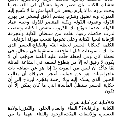
تنتشلك الكتابة بأن تصير جنونا يتشكّل في اللّغة،جنونا
ينحت لزوم ما لا يلزم .يحفر في الهوامش ما لا تتّسع إليه
المتون، وبه تضيق وتتبرّم. يقتحم الأفق ليسخر من بهرج
الدّولة وعفونة الدّولة ونكبة المنتصر للدّولة وخيبة عماد
الدّولة. عندما تتوزّع بك الدّروب تنتفض الكتابة وتنتصب
لدرب خلاصك رقيبا. تفلت من سلطان الكآبة وعجرفة
الرّقابة لتحيا الكتابة وعلى تخومها تنتحب مهزلة الرّقابة.
الكلمة كحكايا الجسر لحظة التيّه والضّياع،الجسر الذي
بدا لك - سويعات قبل الفاجعة- مستقيما في محال، في
لحظة كان وفي لحظة حلّت عليه اللّعنة فتوجّب أن لا
يكون.لا رفيق له إلاّ من يتطوّع لنسفه في السّاعة القاتلة
لمّا يتأكّد أنْ ليس من الموت بدّ إذا هو عن حمايته بات
عاجزا،وبات هو عن حمايته أعجز. فيترجّاه أن يغالب
الحنين الذي يشدّه إليه،وبلا رحمة يفجّره ليرتاح إلى أنّ
حكاية الجسر ستظلّ المأساة التي ما كان يمكن إلاّ أن
تكون.
03/كتابة عن كتابة تفرق
الكتابة والرقابة؟؟.البقاء والعدم،الخلود والتّذرّر،الولادة
العسيرة والانبعاث الميّت،الوجود والفناء. ينهما ما بين