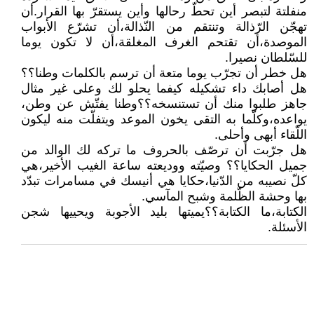
منفلتة لتبصر أين تحطّ رحالها وأين يستقرّ بها القرار.أن
تهجّن الرّذالة وتنتقم من النّذالة،أن تشرّع الأبواب
الموصدة،أن تقتحم الغرف المغلقة،أن لا تكون يوما
للسّلطان نصيرا.
هل خطر أن تجرّب يوما متعة أن ترسم بالكلمات وطنا؟؟
هل أصابك داء تشكيله كيفما يحلو لك وعلى غير مثال
جاهز طلبوا منك أن تستنسخه؟؟وطنا يفتّش عن وطن،
يواعده،وكلّما به التقى يخون الموعد ويتفلّت منه ليكون
اللّقاء أبهى وأحلى.
هل جرّبت أن ترصّف بالحروف ما تركه لك الوالد من
جميل الحكايا؟؟ وصيّته ووديعته ساعة الغيب الأخير،هي
كلّ نصيبه من الدّنيا،حكايا هي أنيسك في مسامرات تبدّد
بها وحشة الظّلمة وشبح المآسي.
الكتابة،ما الكتابة؟؟يميتها بليد الأجوبة ويحييها شجن
الأسئلة.