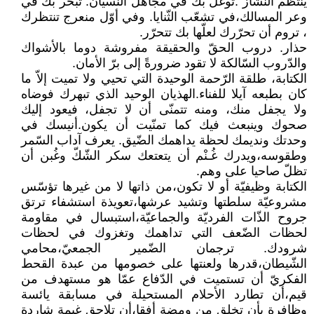
ينتظم النّشاز .توغل بك في مجاهل النّسيان. تبحر بك في
وعر المسالك،في تشعّب الثّنايا. وفي أوّل منعرج تنتظرك
، تروم أن تحرّرك لعلّها بك تتحرّر.
حذار. دروب الحقّ والحقيقة مفروشة دوما بالأشواك
والدّروب السّالكة لا تقود ضرورةً إلى برّ الأمان.
الكتابة، طلقة الرّحمة الوحيدة التي تحيي ولا تميت إلاّ ما
كان بطبعه آيلا للفناء.الهذيان الوحيد الذي تبهرك فوضاه
ولا يجفل منك، ومنه تتمنّى أن لا تجفل، فيعود إليك
صحوك وينبعث فيك كما تمنّيت أن يكون.أنيسك في
وحدتك ونديمك لحظة يداهمك الضّيق. يعرف آداب السّمر
وطقوسه،ويدرك غُـنْم أن يتعتعك سكر الشّكّ وغُبن أن
تظلّ صاحيا على وهم.
الكتابة وظيفيّة أو لا تكون،من ذاتها لا من غيرها تؤسّس
مشروعيّة سلطتها وتشيد عرشها،تعويذة استشفاء ترتق
جروح الذّات الفرديّة والجماعيّة،استبسال في مقاومة
لحظات الضّعف التي تداهمك وتغزوك في لحظات
شرودك. ترجمان الضّمير الجمعيّ،محامي
الشّيطان،قدرها ولعنتها على خصومها من عبدة القحط
الفكريّ أن تستميت في الدّفاع عمّا هو مستهدف من
قيم،أن تطارد الأحلام المستحيلة في مسابقة يائسة
وظافرة بأن تخلق من ومضة أفقا،أن تلاحق غيمة شاردة