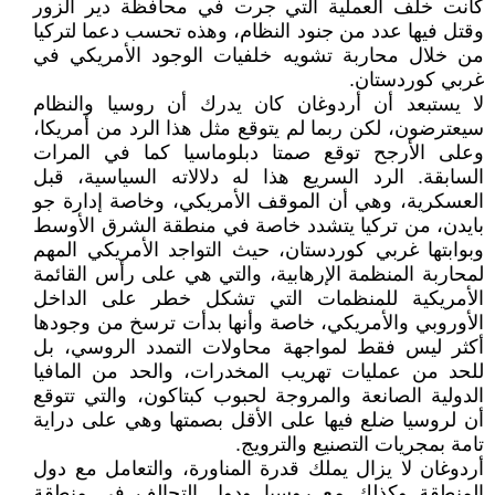
كانت خلف العملية التي جرت في محافظة دير الزور
وقتل فيها عدد من جنود النظام، وهذه تحسب دعما لتركيا
من خلال محاربة تشويه خلفيات الوجود الأمريكي في
غربي كوردستان.
لا يستبعد أن أردوغان كان يدرك أن روسيا والنظام
سيعترضون، لكن ربما لم يتوقع مثل هذا الرد من أمريكا،
وعلى الأرجح توقع صمتا دبلوماسيا كما في المرات
السابقة. الرد السريع هذا له دلالاته السياسية، قبل
العسكرية، وهي أن الموقف الأمريكي، وخاصة إدارة جو
بايدن، من تركيا يتشدد خاصة في منطقة الشرق الأوسط
وبوابتها غربي كوردستان، حيث التواجد الأمريكي المهم
لمحاربة المنظمة الإرهابية، والتي هي على رأس القائمة
الأمريكية للمنظمات التي تشكل خطر على الداخل
الأوروبي والأمريكي، خاصة وأنها بدأت ترسخ من وجودها
أكثر ليس فقط لمواجهة محاولات التمدد الروسي، بل
للحد من عمليات تهريب المخدرات، والحد من المافيا
الدولية الصانعة والمروجة لحبوب كبتاكون، والتي تتوقع
أن لروسيا ضلع فيها على الأقل بصمتها وهي على دراية
تامة بمجريات التصنيع والترويج.
أردوغان لا يزال يملك قدرة المناورة، والتعامل مع دول
المنطقة وكذلك مع روسيا ودول التحالف في منطقة