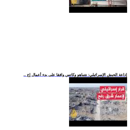
.. إذاعة الجيش الإسرائيلي: نتنياهو وكاتس وافقا على بدء أعمال إع