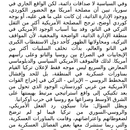
وفي السياسية لا صداقات دائمة، لكن الواقع الجاري في
سوريا، تبين أن مصلحة أمريكا مع الحضور الكوردي،
ووجود الإدارة الذاتية، إن كانت على ما هي عليه، أو بوجه
كوردي أوضح، ترجح المصلحة الأمريكية أكثر من الثقل
التركي في الناتو، وقد بينا أسباب الوجود الأمريكي في
منطقة الإدارة الذاتية، الواضحة والمخفية، لأن المواقف
التركية، ومحاولاتها الظهور كأحد دول الاستقطاب الكبرى
في الناتو والعالم، بدأت تخلف السلبيات أكثر من
الإيجابيات في الصراع بين روسيا والناتو وعلى رأسهم
أمريكا. لذلك فالموقف الأمريكي السياسي والدبلوماسي
المعارض والسريع ليس موجه فقط لإعلان تركيا القيام
بمناورات عسكرية في المنطقة، بل للحد وإفشال
المخطط الروسي – الإيراني - التركي في إخراج القوات
الأمريكية من غربي كوردستان، الوجود الذي تحول من
بعد تكتيكي إلى واقع استراتيجي مرتبط بهيمنتها على
الشرق الأوسط وصراعها مع روسيا في حرب أوكرانيا.
ويظل السؤال: ماذا سيكون رد الفعل الأمريكي،
والروسي-السوري من تركيا فيما لو لم ترضخ
لضغوطاتهم واعتراضاتهم، وقامت بالمناورات العسكرية،
والتي ربما ستشرك معها بعض الفصائل العسكرية من