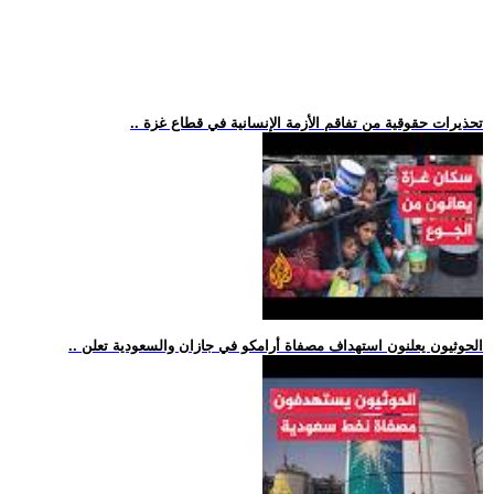
.. تحذيرات حقوقية من تفاقم الأزمة الإنسانية في قطاع غزة
.. الحوثيون يعلنون استهداف مصفاة أرامكو في جازان والسعودية تعلن