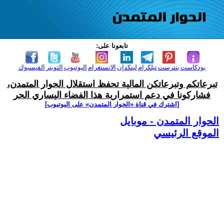
تابعونا على:
بودكاست
بنترست
تيلكرام
لينكدإن
الانستغرام
اليوتيوب
التويتر
الفيسبوك
تبرعاتكم وتبرعاتكن المالية تحفظ استقلال الحوار المتمدن،
فشاركونا في دعم استمرارية هذا الفضاء اليساري الحر
[اشترك في قناة ‫«الحوار المتمدن» على اليوتيوب]
الحوار المتمدن - موبايل
الموقع الرئيسي