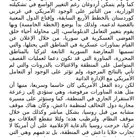
كما ولم يتمكن أردوغان رغم التغيير الواسع في تشكيلته
الوزارية، من التأثير على الوجود الأمريكي في غربي
كوردستان بالخطط الأربع السابقة، وإقناع الدول المعنية
بالقضية لدعمه، ولذلك بدأ بوضع (الخطة الخامسة) وبها
يقوم بتغيير التعامل الدبلوماسي، إلى محاولة أحياء خلق
الفوضى العسكرية في سوريا، من خلال الإعلان عن
القيام بمناورات عسكرية في المناطق التي يحتلها، والتي
تسميها المعارضة السورية التابعة لتركيا بالمناطق
المحررة، المناورة التي قد تكون دعما لعمليات القصف
المتواصل على المنطقة والاغتيالات بالدرونات والتي لم
تأتي بالنتائج المرجوة، ولم تؤثر على الوجود أو التعامل
الأمريكي مع الإدارة الذاتية
لكن ردة الفعل الأمريكي كان حاسما وسريعا، منبها أن
مثل هذه المناورات مرفوضة، وهي ستؤدي إلى زعزعة
الاستقرار الجاري في المنطقة، كما وستؤثر على مسيرة
محاربة دول التحالف لمنظمة داعش، وكان هناك موقف
مشابه من قبل روسيا، بشكل مباشر وكذلك من خلال
موقف النظام. ولترطيب هذه؛ ولئلا تنقطع العلاقات مع
تركيا، خرجت روسيا بالدعاية الإعلامية على أن أمريكا لا
تحارب خلايا داعش في المنطقة، بل تدعمهم وهي التي