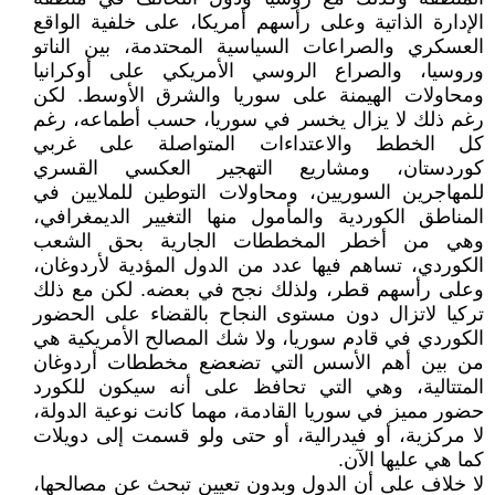
الإدارة الذاتية وعلى رأسهم أمريكا، على خلفية الواقع
العسكري والصراعات السياسية المحتدمة، بين الناتو
وروسيا، والصراع الروسي الأمريكي على أوكرانيا
ومحاولات الهيمنة على سوريا والشرق الأوسط. لكن
رغم ذلك لا يزال يخسر في سوريا، حسب أطماعه، رغم
كل الخطط والاعتداءات المتواصلة على غربي
كوردستان، ومشاريع التهجير العكسي القسري
للمهاجرين السوريين، ومحاولات التوطين للملايين في
المناطق الكوردية والمأمول منها التغيير الديمغرافي،
وهي من أخطر المخططات الجارية بحق الشعب
الكوردي، تساهم فيها عدد من الدول المؤدية لأردوغان،
وعلى رأسهم قطر، ولذلك نجح في بعضه. لكن مع ذلك
تركيا لاتزال دون مستوى النجاح بالقضاء على الحضور
الكوردي في قادم سوريا، ولا شك المصالح الأمريكية هي
من بين أهم الأسس التي تضعضع مخططات أردوغان
المتتالية، وهي التي تحافظ على أنه سيكون للكورد
حضور مميز في سوريا القادمة، مهما كانت نوعية الدولة،
لا مركزية، أو فيدرالية، أو حتى ولو قسمت إلى دويلات
كما هي عليها الآن.
لا خلاف على أن الدول وبدون تعيين تبحث عن مصالحها،