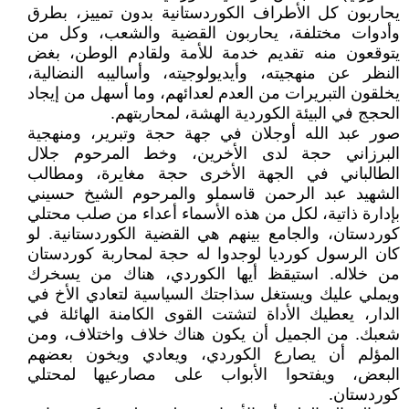
يحاربون كل الأطراف الكوردستانية بدون تمييز، بطرق
وأدوات مختلفة، يحاربون القضية والشعب، وكل من
يتوقعون منه تقديم خدمة للأمة ولقادم الوطن، بغض
النظر عن منهجيته، وأيديولوجيته، وأساليبه النضالية،
يخلقون التبريرات من العدم لعدائهم، وما أسهل من إيجاد
الحجج في البيئة الكوردية الهشة، لمحاربتهم.
صور عبد الله أوجلان في جهة حجة وتبرير، ومنهجية
البرزاني حجة لدى الأخرين، وخط المرحوم جلال
الطالباني في الجهة الأخرى حجة مغايرة، ومطالب
الشهيد عبد الرحمن قاسملو والمرحوم الشيخ حسيني
بإدارة ذاتية، لكل من هذه الأسماء أعداء من صلب محتلي
كوردستان، والجامع بينهم هي القضية الكوردستانية. لو
كان الرسول كورديا لوجدوا له حجة لمحاربة كوردستان
من خلاله. استيقظ أيها الكوردي، هناك من يسخرك
ويملي عليك ويستغل سذاجتك السياسية لتعادي الأخ في
الدار، يعطيك الأداة لتشتت القوى الكامنة الهائلة في
شعبك. من الجميل أن يكون هناك خلاف واختلاف، ومن
المؤلم أن يصارع الكوردي، ويعادي ويخون بعضهم
البعض، ويفتحوا الأبواب على مصارعيها لمحتلي
كوردستان.