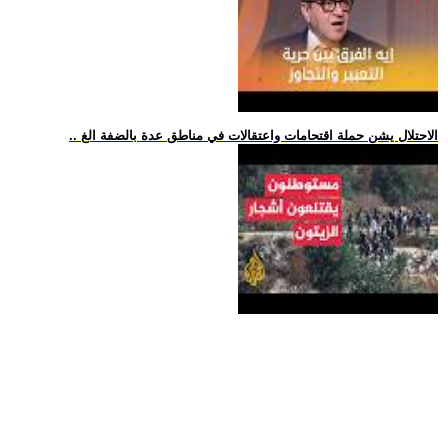
.. الاحتلال يشن حملة اقتحامات واعتقالات في مناطق عدة بالضفة الغ