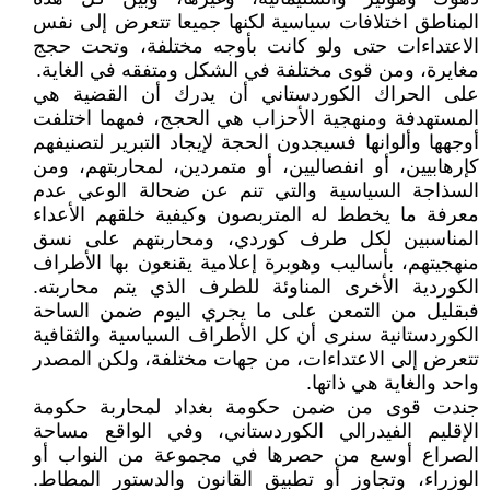
المناطق اختلافات سياسية لكنها جميعا تتعرض إلى نفس
الاعتداءات حتى ولو كانت بأوجه مختلفة، وتحت حجج
مغايرة، ومن قوى مختلفة في الشكل ومتفقه في الغاية.
على الحراك الكوردستاني أن يدرك أن القضية هي
المستهدفة ومنهجية الأحزاب هي الحجج، فمهما اختلفت
أوجهها وألوانها فسيجدون الحجة لإيجاد التبرير لتصنيفهم
كإرهابيين، أو انفصاليين، أو متمردين، لمحاربتهم، ومن
السذاجة السياسية والتي تنم عن ضحالة الوعي عدم
معرفة ما يخطط له المتربصون وكيفية خلقهم الأعداء
المناسبين لكل طرف كوردي، ومحاربتهم على نسق
منهجيتهم، بأساليب وهوبرة إعلامية يقنعون بها الأطراف
الكوردية الأخرى المناوئة للطرف الذي يتم محاربته.
فبقليل من التمعن على ما يجري اليوم ضمن الساحة
الكوردستانية سنرى أن كل الأطراف السياسية والثقافية
تتعرض إلى الاعتداءات، من جهات مختلفة، ولكن المصدر
واحد والغاية هي ذاتها.
جندت قوى من ضمن حكومة بغداد لمحاربة حكومة
الإقليم الفيدرالي الكوردستاني، وفي الواقع مساحة
الصراع أوسع من حصرها في مجموعة من النواب أو
الوزراء، وتجاوز أو تطبيق القانون والدستور المطاط.