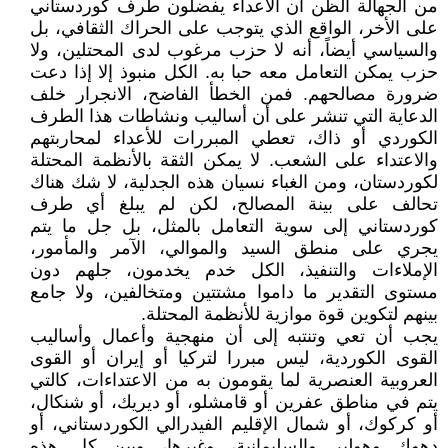
من الجهالة الظن أن الأعداء يفضلون طرف كوردستاني
على الأخر، الواقع الذي يتوجب على الحراك الثقافي، بل
والسياسي أيضاً، أنه لا حزب مرغوب لدى المحتلين، ولا
حزب يمكن التعامل معه حبا به. الكل منبوذ إلا إذا دعت
ضرورة مصالحهم. فمن الخطأ الفاضح، الانجرار خلف
الدعاية التي تنشر على أن أساليب ونشاطات هذا الطرف
الكوردي أو ذاك، تعطي المبررات للأعداء لمحاربتهم
والاعتداء على الشعب. لا يمكن الثقة بالأنظمة المحتلة
لكوردستان، ومن الغباء نسيان هذه الجدلية، لا شك هناك
تحالف على بينة المصالح، لكن لم يبلغ أي طرف
كوردستاني إلى سوية التعامل بالمثل، بل جل ما يتم
يجري على منطق السيد والموالي، الآمر والمأمور،
الإملاءات والتنفيذ، الكل خدم يخدمون، جلهم دون
مستوى التقدير ما داموا مشتتين ومتخالفين، ولا جامع
بينهم لتكوين قوة موازية للأنظمة المحتلة.
يجب أن تعي وتنتبه إلى أن منهجية وأعمال وأساليب
القوى الكوردية، ليس مبررا لتركيا أو إيران أو القوى
العروبية العنصرية لما يقومون به من الاعتداءات، كالتي
يتم في مناطق عفرين أو قامشلو، أو ديريك، أو شنكال،
أو كركوك، أو شمال الإقليم الفيدرالي الكوردستاني، أو
دهوك وهولير والسليمانية، وغيرها، وبين كل هذه