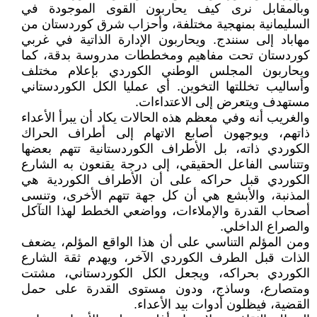
وبالمقابل نرى كيف يحاربون القوى الموجودة في
السليمانية بمنهجية مختلفة، وأحزاب شرق كوردستان من
مهاباد إلى سنندج. ويحاربون الإدارة الذاتية في غربي
كوردستان تحت مفاهيم ومخططات مدروسة بدقة، كما
ويحاربون المجلس الوطني الكوردي بإعلام مختلف
وأساليب تخللتها التخوين. أي عمليا الكل الكوردستاني
مستهدف ويتعرض إلى الاعتداءات.
والغريب أنه وفي معظم هذه الحالات يكاد أن يبرأ الأعداء
ذاتهم، ويوجهون أصابع الاتهام إلى أطراف الحراك
الكوردي ذاته، بل الأطراف الكوردستانية تتهم بعضها
وتتناسى الفاعل الحقيقي، إلى درجة يقنعون به الشارع
الكوردي قبل حراكه على أن الأطراف الكوردية هي
المذنبة، والأبشع هي أن كل جهة تتهم الأخرى، وتنسى
أصحاب القدرة والإملاءات، وواضعي الخطط لهذا التآكل
والصراع الداخلي.
ومن المؤلم التناسي على أن هذا الواقع المؤلم، يضعف
الذات قبل الطرف الكوردي الآخر، ويهدم ثقة الشارع
الكوردي بحراكه، ويجعل الكل الكوردستاني، مشتت
ومتصارع، وساذج، ودون مستوى القدرة على حمل
القضية، فيظلون أدوات بيد الأعداء.