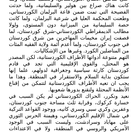
كانت هناك صراع بين هولير والسليمانية، ولما حدثت
الفضيحة التي تمت ضمن قاعة البرلمان الكوردستاني،
وطعنت المحكمة العليا في شرعية البرلمان، ولما كانت
حصة السليمانية من الميزانية دون المستوى، ولولا
مطالب الديمقراطي الكوردستاني-شرق كوردستان، لما
قصفت إيران مخيمات المهاجرين من شرق كوردستان
في جنوب كوردستان، ولما أعدم أئمة ولاية الفقيه المئات
من المناضلين الكورد. وغيرها من الإشكاليات.
التهم متنوعة أدواتها الأطراف الكوردستانية، لكن المصدر
هو المحتل، والقوى الإقليمية التي تجد في قادم
كوردستان كارثة سياسية وجغرافية لدولهم، علما إنها
ستكون بداية السلام والاستقرار في المنطقة. وهذا ما
يجب ان تعيه الأطراف الكوردستانية لتتمكن من إقناع
الأنظمة المحتلة ولتقنع بدورها شعوبها.
نعيد ونكرر، الحراك الكوردستاني لم يكن السبب في
خسارة كركوك، وقرابة ثلث مساحة جنوب كوردستان،
وعفرين وكري سبي وسري كانيه، ووجود القواعد التركية
في شمال الإقليم الكوردستاني، وهيمنة الحرس الثوري
على مهاباد وسرادشت، وليست السبب في الوجود
الأمريكي والروسي في المنطقة، ولا في الاعتداءات