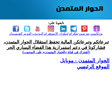
تابعونا على:
بودكاست
بنترست
تيلكرام
لينكدإن
الانستغرام
اليوتيوب
التويتر
الفيسبوك
تبرعاتكم وتبرعاتكن المالية تحفظ استقلال الحوار المتمدن،
فشاركونا في دعم استمرارية هذا الفضاء اليساري الحر
[اشترك في قناة ‫«الحوار المتمدن» على اليوتيوب]
الحوار المتمدن - موبايل
الموقع الرئيسي