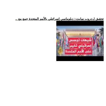
.. تحقيق لـ-دروب سايت-: دبلوماسي إسرائيلي بالأمم المتحدة جمع مع