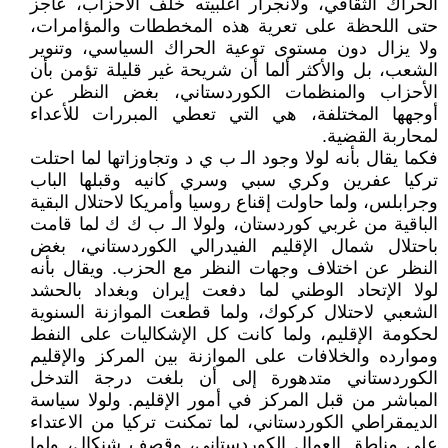
الحراك الثقافي، ولانجرار أغلبيته خلف الأحزاب، عاجز
حتى اللحظة على تعرية هذه المخططات والمؤامرات،
ولا يزال دون مستوى توعية الحراك السياسي، وتنوير
الشعب، بل والأكثر ألما أن شريحة غير قليلة تؤمن بأن
الأحزاب والمنظمات الكوردستاني، بغض النظر عن
أوجهها المختلفة، هي التي تعطي المبررات للأعداء
لمحاربة القضية.
فكما يقال بأنه لولا وجود الـ ب ي د وتجاوزاتها لما احتلت
تركيا عفرين وكري سبي وسري كانيه وقبلها الباب
وجرابلس، ولما حاولت إقناع روسيا وأمريكا لاحتلال البقية
الباقية من غربي كوردستان، ولولا الـ ب ك ك لما قامت
باحتلال شمال الإقليم الفيدرالي الكوردستاني، بغض
النظر عن اختلاف وجهات النظر مع الحزب. ويقال بأنه
لولا الإتحاد الوطني لما دفعت إيران وبغداد بالحشد
الشعبي لاحتلال كركوك، ولما قطعت الموازنة السنوية
لحكومة الإقليم، ولما كانت كل الإشكاليات على النفط
وموارده والخلافات على الموازنة بين المركز والإقليم
الكوردستاني متدهورة إلى أن بلغت درجة التدخل
المباشر من قبل المركز في أمور الإقليم. ولولا سياسة
الديمقراطي الكوردستاني، لما تمكنت تركيا من الاعتداء
على مناطق العمال الكوردستاني، وقصف شنكال، ولما