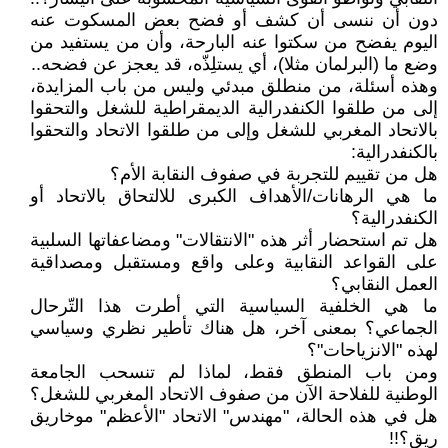
دون أن ننسى أن كشف أو فضح بعض المسكوت عنه
اليوم يفضح من سكتوا عنه البارحة، وأن من يستفيد من
وضع ما (البرلمان مثلا)، أي يستلِذّه، قد يعجز عن فضحه..
وهذه أسئلة، من منطلق مبدئي وليس من باب المزايدة،
إلى من طلقوا الكنفدرالية الديمقراطية للشغل والتحقوا
بالاتحاد المغربي للشغل وإلى من طلقوا الاتحاد والتحقوا
بالكنفدرالية:
هل من تقييم للتجربة في صفوف النقابة الأم؟
ما هي الرهانات/الأهداف الكبرى للالتحاق بالاتحاد أو
الكنفدرالية؟
هل تم استحضار أثر هذه "الانتقالات" ومضاعفاتها السلبية
على القواعد النقابية وعلى واقع ومستقبل ومصداقية
العمل النقابي؟
ما هي الخلفية السياسية التي أطرت هذا التّرحال
الجماعي؟ بمعنى آخر، هل هناك تأطير نظري وسياسي
لهذه "الانزياحات"؟
ومن باب المنطق فقط، لماذا لم تنسحب الجامعة
الوطنية للفلاحة الآن من صفوف الاتحاد المغربي للشغل؟
هل في هذه الحالة، "مهندس" الاتحاد "الأعظم" موخاريق
ريق؟!!