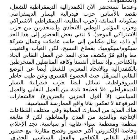
والمكشوف..
وعندما نستحضر الآن الكنفدرالية الديمقراطية للشغل،
نقصد بالأساس حزب فيدرالية اليسار الديمقراطي
بمكوناته السابقة (حزب الطليعة الديمقراطي الاشتراكي
وحزب المؤتمر الوطني الاتحادي والمنحدرين من حزب
الاشتراكي الموحد). لا ننفي بعض الحضور إلى هذا الحد
أو ذاك، مثال مكناس إلى جانب عاملات وعمال شركة
سيكوم/سيكوميك بقطاع النسيج، لكن الغياب والتغييب
معا واقع مُرّ يكشف مدى البعد عن العمل النقابي الجاد
والكفاحي. وإذ نسائل أنفسنا وكافة المناضلين المنخرطين
بالكنفدرالية وبالاتحاد المغربي للشغل أيضا عن الوضع
النقابي المترهّل حيث الخضوع القسري وعن طيب خاطر
للبيروقراطية، نسائل أيضا حزب فيدرالية اليسار
الديمقراطي. فلا قطيعة تامة بين العمل النقابي والعمل
السياسي (لا أقول الحزبي بالضرورة). فالشعارات
المرفوعة لا تعكس بتاتا واقع الممارسة السياسية.
هناك العديد من المعارك العمالية وفي مختلف القطاعات
الإنتاجية وبالعديد من المدن والمناطق، لكن لا متابعة
منظمة ومنتظمة سواء نقابية أو سياسية. نجد الإعلام،
وخاصة الإلكتروني أكثر حضور وفضح مقارنة مع حضور
الفعل النقابي الكفاحي والفعل السياسي الجذري.