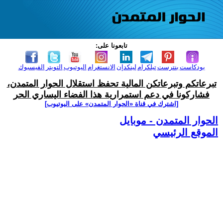
تابعونا على:
بودكاست
بنترست
تيلكرام
لينكدإن
الانستغرام
اليوتيوب
التويتر
الفيسبوك
تبرعاتكم وتبرعاتكن المالية تحفظ استقلال الحوار المتمدن،
فشاركونا في دعم استمرارية هذا الفضاء اليساري الحر
[اشترك في قناة ‫«الحوار المتمدن» على اليوتيوب]
الحوار المتمدن - موبايل
الموقع الرئيسي