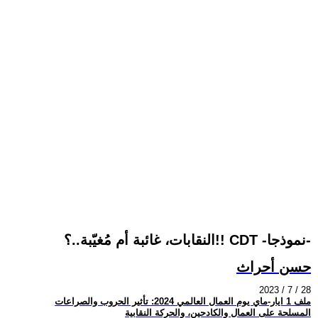
النقابات، غائبة أم مُغيّبة..؟!! CDT -نموذجا-
حسن أحراث
2023 / 7 / 28
ملف 1 ايار-ماي يوم العمال العالمي 2024: تأثير الحروب والصراعات
المسلحة على العمال والكادحين، والحركة النقابية