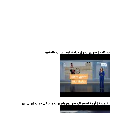
.. شبكات | سوري يحرق دراجة ابنه بسبب -التشبيب-
.. الخامسة | أزمة استنزاف صواريخ باتريوت وثاد في حرب إيران تهز