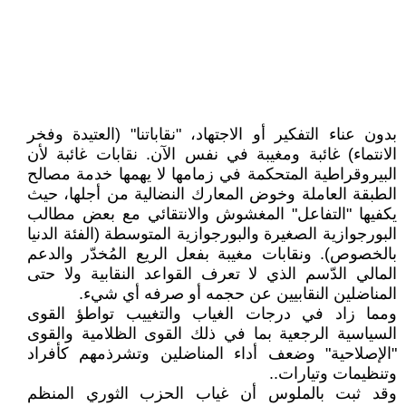
بدون عناء التفكير أو الاجتهاد، "نقاباتنا" (العتيدة وفخر
الانتماء) غائبة ومغيبة في نفس الآن. نقابات غائبة لأن
البيروقراطية المتحكمة في زمامها لا يهمها خدمة مصالح
الطبقة العاملة وخوض المعارك النضالية من أجلها، حيث
يكفيها "التفاعل" المغشوش والانتقائي مع بعض مطالب
البورجوازية الصغيرة والبورجوازية المتوسطة (الفئة الدنيا
بالخصوص). ونقابات مغيبة بفعل الريع المُخدّر والدعم
المالي الدّسم الذي لا تعرف القواعد النقابية ولا حتى
المناضلين النقابيين عن حجمه أو صرفه أي شيء.
ومما زاد في درجات الغياب والتغييب تواطؤ القوى
السياسية الرجعية بما في ذلك القوى الظلامية والقوى
"الإصلاحية" وضعف أداء المناضلين وتشرذمهم كأفراد
وتنظيمات وتيارات..
وقد ثبت بالملوس أن غياب الحزب الثوري المنظم