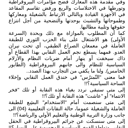
وفي مقدمة هذه المعارك فضح مؤامرات البيروقراطية
وتورطها في الاختلاسات والريع ورفض تقاسم المقاعد
في الأجهزة القيادة وبالتالي الارتباط بالشغيلة ومعاركها
وطموحاتها والتشبث بوحدتها والتضحية من أجل انتزاع
حقوقها وتلبية مطالبها.
كما أن المطلوب بالموازاة مع ذلك وبحدة (السرعة
الأولى) هو الاشتغال على بناء الحزب الثوري للطبقة
العاملة في معمعان الصراع الطبقي، أي تحت نيران
العدو. فمهما يسطع نجم العمل النقابي بهذا القطاع أو
ذاك سيخفت أو ينهار أمام ضربات النظام والأزلام
السياسية للنظام والى جانبهم البيروقراطية (الطابور
الخامس). ولنا ما يكفي من التجارب بهذا الصدد..
فما معنى "التّمترُس" في خندق العمل النقابي وإخلاء
الساحة السياسية؟!!
إلى متى سنبقى نردد بغباء هذه النقابة أو تلك "فخر
الانتماء" أو "عاشت" هذه النقابة أو تلك؟!!
إلى متى سنصمت أمام "الاستخدام" البشِع للطبقة
العاملة والشغيلة عموما، حالة النقابات التعليمية (04) الى
جانب وزارة التربية الوطنية والتعليم الأولي والرياضة؟!!
إلى متى سنسكت عن جرائم البيروقراطية في الحقل
النقابي وتواطؤ القوى السياسية المحسوبة على اليسار؟!!