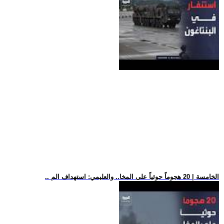
.. الخامسة | 20 هجوماً حوثياً على المخا.. والعليمي: استهداف الم