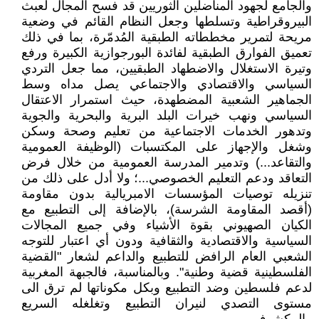
والجامع لجهود المناضلين الثوريين قد فسح المجال لعبث
البيروقراطية وتسلطها وجعل النظام القائم في وضعية
مريحة لتمرير مخططاته الطبقية المُدمّرة، بما في ذلك
تعميق الفوارق الطبقية لفائدة البورجوازية الكبيرة ورفع
وتيرة الاستغلال والاضطهاد الطبقيين، مما جعل التردي
السياسي والاقتصادي والاجتماعي يصل مداه وسط
الجماهير الشعبية المضطهدة، حيث استمرار الاعتقال
السياسي ونهب خيرات البلد البرية والبحرية والجوية
وتدهور الخدمات الاجتماعية من تعليم وصحة وسكن
وشغل والإجهاز على المكتسبات (الوظيفة العمومية
والتقاعد...) وتدمير المدرسة العمومية من خلال فرض
التعاقد ودعم التعليم الخصوصي...؛ ولا أدل على ذلك من
تنزيله توصيات المؤسسات الامبريالية بدون مقاومة
(أقصد المقاومة الشرسة)، بالإضافة إلى التطبيع مع
الكيان الصهيوني بقوة الأشياء وفي جميع المجالات
السياسية والاقتصادية والثقافية ودون أي اعتبار للتوجه
الشعبي العام الرافض للتطبيع والداعم لشعار "القضية
الفلسطينية قضية وطنية". وبالمناسبة، فالجبهة المغربية
لدعم فلسطين وضد التطبيع وبكل مكوناتها لم ترق الى
مستوى التصدي لنيران التطبيع وتغلغله السريع