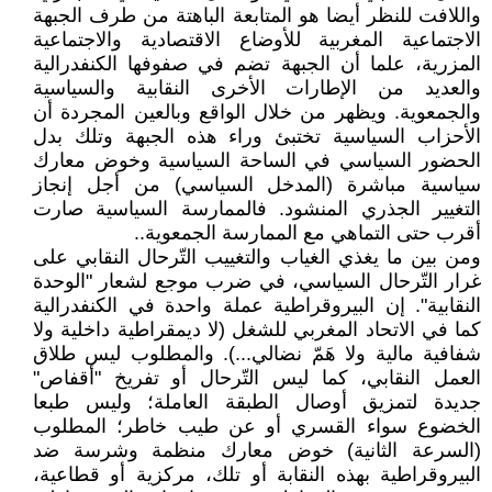
واللافت للنظر أيضا هو المتابعة الباهتة من طرف الجبهة
الاجتماعية المغربية للأوضاع الاقتصادية والاجتماعية
المزرية، علما أن الجبهة تضم في صفوفها الكنفدرالية
والعديد من الإطارات الأخرى النقابية والسياسية
والجمعوية. ويظهر من خلال الواقع وبالعين المجردة أن
الأحزاب السياسية تختبئ وراء هذه الجبهة وتلك بدل
الحضور السياسي في الساحة السياسية وخوض معارك
سياسية مباشرة (المدخل السياسي) من أجل إنجاز
التغيير الجذري المنشود. فالممارسة السياسية صارت
أقرب حتى التماهي مع الممارسة الجمعوية..
ومن بين ما يغذي الغياب والتغييب التّرحال النقابي على
غرار التّرحال السياسي، في ضرب موجع لشعار "الوحدة
النقابية". إن البيروقراطية عملة واحدة في الكنفدرالية
كما في الاتحاد المغربي للشغل (لا ديمقراطية داخلية ولا
شفافية مالية ولا هَمّ نضالي...). والمطلوب ليس طلاق
العمل النقابي، كما ليس التّرحال أو تفريخ "أقفاص"
جديدة لتمزيق أوصال الطبقة العاملة؛ وليس طبعا
الخضوع سواء القسري أو عن طيب خاطر؛ المطلوب
(السرعة الثانية) خوض معارك منظمة وشرسة ضد
البيروقراطية بهذه النقابة أو تلك، مركزية أو قطاعية،