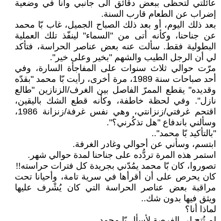
عائلتي لتحظى ببعض دقائق الى جانبي وأنا في وضعية
إضراب عن الطعام قارب السنة.
بعد ذلك اليوم، أو بعد ذلك الصباح الجميل، غاب بّا محمد
عن جناحنا، وكأنه أتى من "السماء" لينفّذ تلك العملية
البطولية فقط. سألت عنه بعض عناصر الحراسة، فتأكد
لي أن الرجل الطيب والشهم "بخير وعلى خير".
مرّت حوالي ثلاث سنوات على المفاجأة السارة، وفي
أحد صباحات سنة 1989، مرة أخرى، رأيت بّا محمد "بقدّه
وقديده" يقطع الممرّ الفاصل بين الغرف/الزنازين "طالع
نازل". وفي لحظة خاطفة، وكأنه قطع الشك باليقين،
اقتحم غرفتي/زنزانتي، وهي نفس غرفة/زنزانة 1986،
وسألني باندفاع "هل تذكُرني؟".
"بالتأكيد بّا محمد"..
ابتسم، وسأني عن أحوالي وغادر الغرفة.
استمر هذه المرة تردُّده على جناحنا لمدة حوالي شهر.
تصوروا، كان بّا محمد يمُدّني بجريدة كل فترات حراسته!!
كان يحرص على أن أقرأها في سرية تامة، وأحيانا تحت
مراقبة بعض عناصر الحراسة التي كان يُشْرف عليها
ويثق فيها بدون شك..
لماذا أنا؟
لم تُتح لي الفرصة لأسأل بّا محمد..