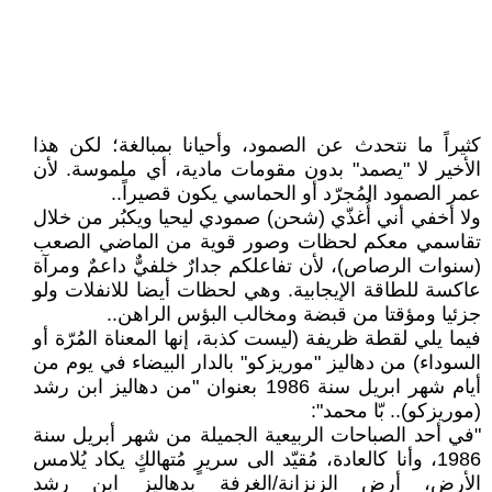
كثيراً ما نتحدث عن الصمود، وأحيانا بمبالغة؛ لكن هذا
الأخير لا "يصمد" بدون مقومات مادية، أي ملموسة. لأن
عمر الصمود المُجرّد أو الحماسي يكون قصيراً..
ولا أخفي أني أُغذّي (شحن) صمودي ليحيا ويكبُر من خلال
تقاسمي معكم لحظات وصور قوية من الماضي الصعب
(سنوات الرصاص)، لأن تفاعلكم جدارٌ خلفيٌّ داعمٌ ومرآة
عاكسة للطاقة الإيجابية. وهي لحظات أيضا للانفلات ولو
جزئيا ومؤقتا من قبضة ومخالب البؤس الراهن..
فيما يلي لقطة ظريفة (ليست كذبة، إنها المعناة المُرّة أو
السوداء) من دهاليز "موريزكو" بالدار البيضاء في يوم من
أيام شهر ابريل سنة 1986 بعنوان "من دهاليز ابن رشد
(موريزكو).. بّا محمد":
"في أحد الصباحات الربيعية الجميلة من شهر أبريل سنة
1986، وأنا كالعادة، مُقيّد الى سريرٍ مُتهالكٍ يكاد يُلامس
الأرض، أرض الزنزانة/الغرفة بدهاليز ابن رشد