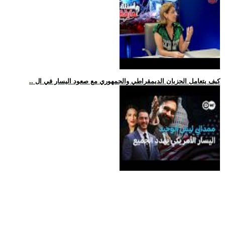
.. كيف يتعامل الحزبان الديمقراطي والجمهوري مع صعود اليسار في ال