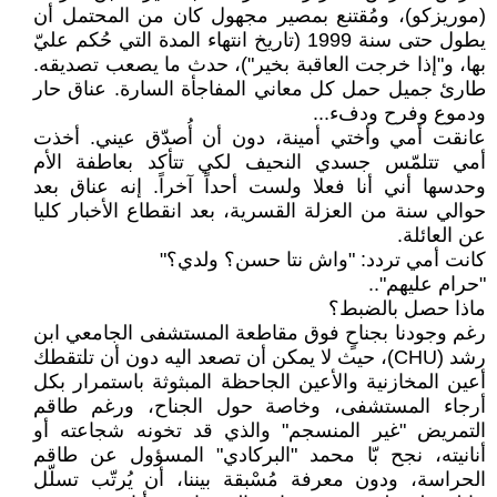
(موريزكو)، ومُقتنع بمصير مجهول كان من المحتمل أن
يطول حتى سنة 1999 (تاريخ انتهاء المدة التي حُكم عليّ
بها، و"إذا خرجت العاقبة بخير")، حدث ما يصعب تصديقه.
طارئ جميل حمل كل معاني المفاجأة السارة. عناق حار
ودموع وفرح ودفء...
عانقت أمي وأختي أمينة، دون أن أُصدّق عيني. أخذت
أمي تتلمّس جسدي النحيف لكي تتأكد بعاطفة الأم
وحدسها أني أنا فعلا ولست أحداً آخراً. إنه عناق بعد
حوالي سنة من العزلة القسرية، بعد انقطاع الأخبار كليا
عن العائلة.
كانت أمي تردد: "واش نتا حسن؟ ولدي؟"
"حرام عليهم"..
ماذا حصل بالضبط؟
رغم وجودنا بجناحٍ فوق مقاطعة المستشفى الجامعي ابن
رشد (CHU)، حيث لا يمكن أن تصعد اليه دون أن تلتقطك
أعين المخازنية والأعين الجاحظة المبثوثة باستمرار بكل
أرجاء المستشفى، وخاصة حول الجناح، ورغم طاقم
التمريض "غير المنسجم" والذي قد تخونه شجاعته أو
أنانيته، نجح بّا محمد "البركادي" المسؤول عن طاقم
الحراسة، ودون معرفة مُسْبقة بيننا، أن يُرتّب تسلّل