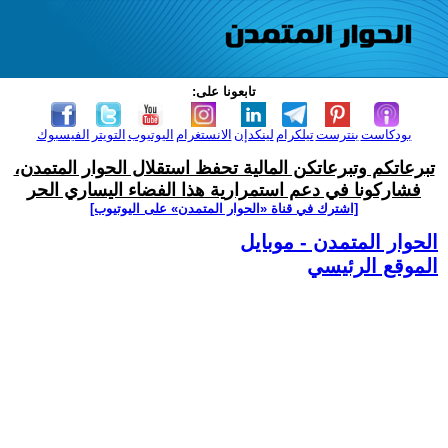
تابعونا على:
بودكاست
بنترست
تيلكرام
لينكدإن
الانستغرام
اليوتيوب
التويتر
الفيسبوك
تبرعاتكم وتبرعاتكن المالية تحفظ استقلال الحوار المتمدن،
فشاركونا في دعم استمرارية هذا الفضاء اليساري الحر
[اشترك في قناة ‫«الحوار المتمدن» على اليوتيوب]
الحوار المتمدن - موبايل
الموقع الرئيسي