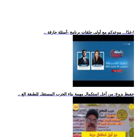
.. غدًا... موعدكم مع أولى حلقات برنامج -أسئلة حارقة-!
.. حفيظ يزوغ: من أجل استكمال مهمة بناء الحزب المستقل للطبقة الع