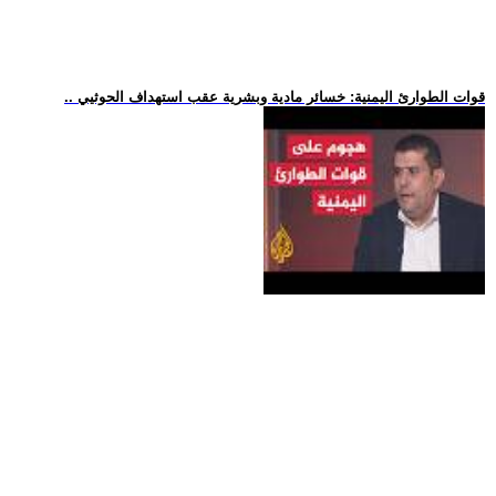
.. قوات الطوارئ اليمنية: خسائر مادية وبشرية عقب استهداف الحوثيي