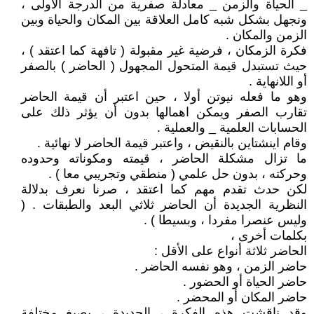
_ الحياة والزمن _ معادلة صفرية من الدرجة الأولى ،
ونجهل بشكل شبه كامل العلاقة بين المكان والحياة وبين
الزمن والمكان .
فكرة الزمكان ، فرضية غير مقبولة ( تافهة كما اعتقد ) ،
حيث تستبدل قيمة المتحول المجهول ( الحاضر ) بالصفر
أو اللانهاية .
وهو ما فعله نيوتن أولا ، حين اعتبر أن قيمة الحاضر
تقارب الصفر ويمكن اهمالها بدون أن يؤثر ذلك على
الحسابات العلمية _ والعملية .
وقام اينشتاين بالنقيض ، واعتبر قيمة الحاضر لا نهائية .
ما تزال مشكلة الحاضر ، قيمته ومكوناته وحدوده
وحركته ، بدون حل علمي ( منطقي وتجريبي معا ) .
لكن حدث تقدم مهم كما اعتقد ، صرنا نعرف بدلالة
النظرية الجديدة أن الحاضر ثلاثي البعد والطبقات . (
وليس عنصرا مفردا ، وبسيطا ) .
بكلمات أخرى ،
الحاضر ثلاثة أنواع على الأقل :
حاضر الزمن ، وهو نفسه الحاضر .
حاضر الحياة أو الحضور .
حاضر المكان أو المحضر .
وقد ناقشت هذه الفكرة ، الجديدة ، بصيغ مختلفة