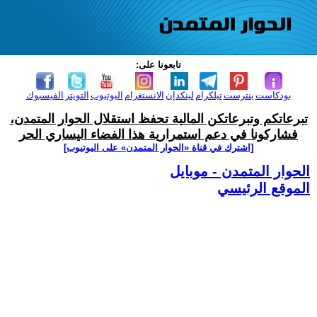
تابعونا على:
بودكاست
بنترست
تيلكرام
لينكدإن
الانستغرام
اليوتيوب
التويتر
الفيسبوك
تبرعاتكم وتبرعاتكن المالية تحفظ استقلال الحوار المتمدن،
فشاركونا في دعم استمرارية هذا الفضاء اليساري الحر
[اشترك في قناة ‫«الحوار المتمدن» على اليوتيوب]
الحوار المتمدن - موبايل
الموقع الرئيسي