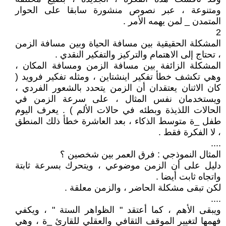
ومتنوعة ، عبر نصوص منشورة سابقا على الحوار
المتمدن _ لمن يهمه الأمر .
2
المشكلة الحقيقية بين مسافة الحياة وبين مسافة الزمن
، تحتاج إلى الاهتمام والتركيز والتفكير النقدي .
المشكلة الزائفة بين مسافة الزمن ومسافة المكان ،
وهي تكشف خطأ تفكير اينشتاين ، ومثله تفكير فرويد (
كان الاثنان يعتقدان أن الزمن يتحدد بالشعور الفردي ،
ويستخدمان نفس المثال ، على سرعة الزمن في
الحالات اللذيذة وبطئه في حالات الألم ) . يعرف اليوم
طفل _ة متوسط الذكاء ، بعد العاشرة خطأ ذلك المنطق
، لا الفكرة فقط .
....
المثال النموذجي : فرق العمر بين شخصين ؟
دليل على أن الزمن موضوعي ، ويتحرك بسرعة ثابتة
واتجاه ثابت أيضا .
لكن تبقى مشكلة الحاضر ، والزمن معلقة .
....
ويبقى الأهم ، كما أعتقد " الظواهر الستة " ، ويكفي
فهمها لتغيير الموقف الثقافي والعقلي للقارئ _ة ، وهي