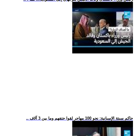
.. حاكم سبتة الإسبانية: نحو 100 مهاجر لقوا حتفهم وما بين 3 آلاف