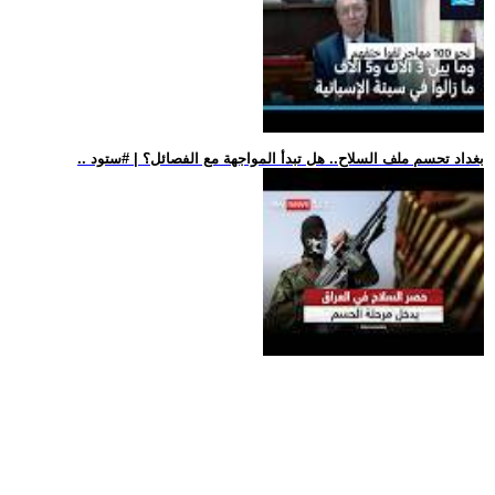
.. بغداد تحسم ملف السلاح.. هل تبدأ المواجهة مع الفصائل؟ | #ستود