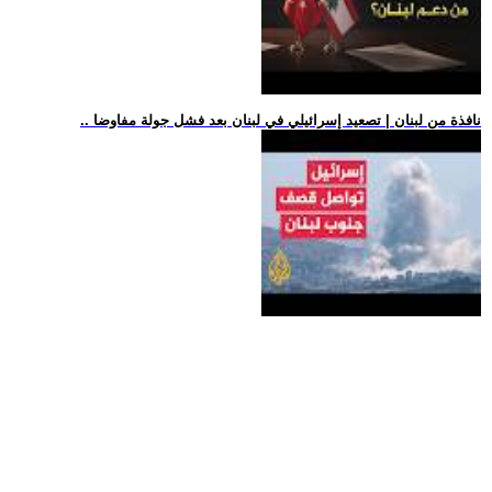
.. نافذة من لبنان | تصعيد إسرائيلي في لبنان بعد فشل جولة مفاوضا