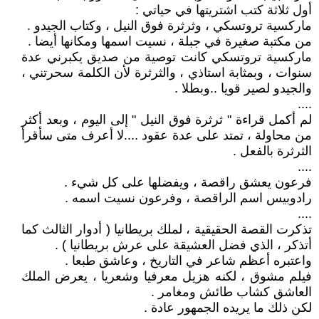
أول ثلاثة كتب اشتريتها في حياتي :
ماركسية تروتسكي ، وثرثرة فوق النيل ، وكتاب الجيدو .
من مكتبة صغيرة في جبلة ، نسيت اسمها ومكانها أيضا .
ماركسية تروتسكي كانت توصية من صديق يكبرني عدة
سنوات ، وبمثابة استاذي ، والثرثرة لأن الكلمة سحرتني ،
والجيدو لصير قويا ..وبطلا .
....
لم أكمل قراءة " ثرثرة فوق النيل " إلى اليوم ، وبعد أكثر
من محاولة ، تمتد على عدة عقود ....لا أعرف متى سأقرأ
الثرثرة بالفعل .
....
فرعون يعشق راقصة ، ويفضلها على كل شيء .
رادوبيس اسم الراقصة ، وفرعون نسيت اسمه .
....
تذكرت القصة الحقيقية ، لملك بريطانيا ( أدوار الثالث كما
أتذكر ، الذي فضل العشيقة على عرش بريطانيا ) .
واعتبره أعظم شاعر في التاريخ ، وعاشق طبعا .
فيلم مشوق ، لكنه هزيل معرفيا وشعريا ، يعرض الملك
العاشق كشاب طائش ومغامر .
لكن ذلك ما يريده الجمهور عادة .