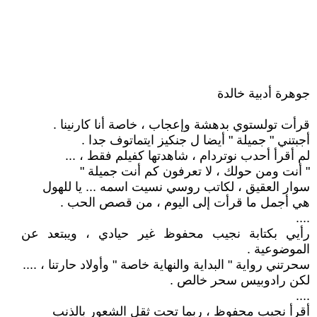
جوهرة أدبية خالدة
قرأت تولستوي بدهشة وإعجاب ، خاصة أنا كارنينا .
أجبتني " جميلة " أيضا ل جنكيز ايتماتوف جدا .
لم أقرأ أحدب نوتردام ، شاهدتها كفيلم فقط ، ...
" أنت ومن حولك ، لا تعرفون كم أنت جميلة "
سوار العقيق ، لكاتب روسي نسيت اسمه ... يا للهول
هي أجمل ما قرأت إلى اليوم ، من قصص الحب .
....
رأيي بكتابة نجيب محفوظ غير حيادي ، ويبتعد عن
الموضوعية .
سحرتني رواية " البداية والنهاية خاصة " وأولاد حارتنا ، ....
لكن رادوبيس سحر خالص .
....
أقرأ نجيب محفوظ ، ربما تحت ثقل الشعور بالذنب