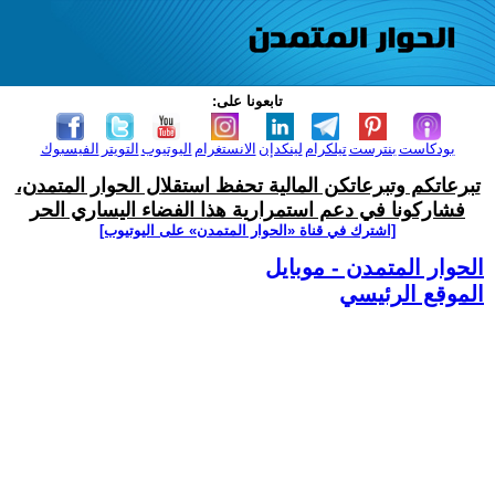
تابعونا على:
بودكاست
بنترست
تيلكرام
لينكدإن
الانستغرام
اليوتيوب
التويتر
الفيسبوك
تبرعاتكم وتبرعاتكن المالية تحفظ استقلال الحوار المتمدن،
فشاركونا في دعم استمرارية هذا الفضاء اليساري الحر
[اشترك في قناة ‫«الحوار المتمدن» على اليوتيوب]
الحوار المتمدن - موبايل
الموقع الرئيسي