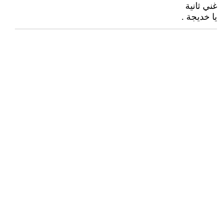
غني ثانية
يا خديجة .