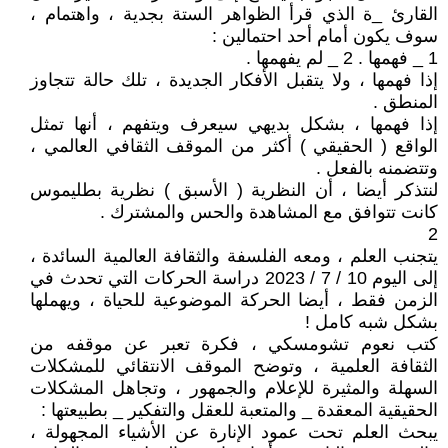
القارئ _ة الذي قرأ الظواهر الستة بجدية ، واهتمام ،
سوف يكون أمام أحد احتمالين :
1 _ فهمها . 2 _ لم يفهمها .
إذا فهمها ، ولا يتقبل الأفكار الجديدة ، تلك حالة تتجاوز
المنطق .
إذا فهمها ، بشكل بديهي سيعرف ويتفهم ، أنها تمثل
الواقع ( الحقيقي ) أكثر من الموقف الثقافي العالمي ،
وتتضمنه بالفعل .
لنتذكر أيضا ، أن النظرية ( الأسبق ) نظرية بطليموس
كانت تتوافق مع المشاهدة والحس والمشترك .
2
يتجنب العلم ، ومعه الفلسفة والثقافة العالمية السائدة ،
إلى اليوم 10 / 7 / 2023 دراسة الحركات التي تحدث في
الزمن فقط ، أيضا الحركة الموضوعية للحياة ، ويهملها
بشكل شبه كامل !
كتب نعوم تشومسكي ، فكرة تعبر عن موقفه من
الثقافة العلمية ، وتوضح الموقف الانتقائي للمشكلات
السهلة والمثيرة للإعلام والجمهور ، وتجاهل المشكلات
الحقيقية المعقدة _ والمتعبة للعقل والتفكير _ بطبيعتها :
يبحث العلم تحت عمود الإنارة عن الأشياء المجهولة ،