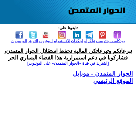
تابعونا على:
بودكاست
بنترست
تيلكرام
لينكدإن
الانستغرام
اليوتيوب
التويتر
الفيسبوك
تبرعاتكم وتبرعاتكن المالية تحفظ استقلال الحوار المتمدن،
فشاركونا في دعم استمرارية هذا الفضاء اليساري الحر
[اشترك في قناة ‫«الحوار المتمدن» على اليوتيوب]
الحوار المتمدن - موبايل
الموقع الرئيسي