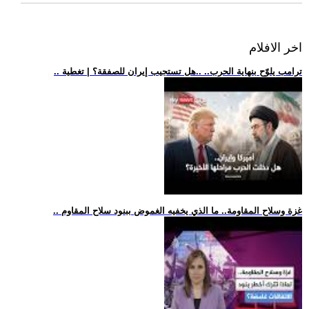
اخر الافلام
.. ترامب يلوّح بنهاية الحرب.. ..هل تستجيب إيران للصفقة؟ | تغطية
.. غزة وسلاح المقاومة.. ما الذي يخفيه الغموض ببنود سلاح المقاوم