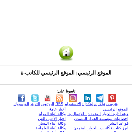
الموقع الرئيسي
الموقع الرئيسي للكاتب-ة
|
تابعونا على:
بنترست
تيلكرام
لينكدإن
الانستغرام
RSS
اليوتيوب
التويتر
الفيسبوك
الموقع الرئيسي
أخبار عامة
هيئة ادارة الحوار المتمدن - للإتصال بنا
وكالة أنباء المرأة
إحصائيات مؤسسة الحوار المتمدن
اخبار الأدب والفن
قواعد النشر
وكالة أنباء اليسار
ابرز كتاب / كاتبات الحوار المتمدن
وكالة أنباء العلمانية