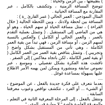
) بطبيعتها ، بين الزمن والحياة :
تتوضح المسافة الزمنية ، وتتكشف بالكامل ، عبر
المقارنة مع المسافة الحياتية .
المثال النموذجي : العمر الحالي ( عمر القارئ _ة ) :
المسافة بين لحظة ولادتك ، وبين اللحظة الحالية ( خلال
القراءة ) ، تمثل مسافة الحياة او سهم الحياة ، وهو أو
هي من الماضي إلى المستقبل . ( وتتمثل بعملية التقدم
بالعمر ، والعمر الحالي أو الكامل ) والعكس بالنسبة
لسهم الزمن ، أو مسافة الزمن ، فهي تبدأ من بقية العمر
الكاملة ، وهي تأتي من المستقبل بشكل واضح (
وتجريبي ) . وتتمثل بتناقص بقية العمر من العمر الكامل (
أو بقية لعمر الكاملة ، لكن باتجاه معاكس ) إلى الصفر .
ناقشت هذه الفكرة بشكل تفصيلي ، وموسع ، عبر
نصوص سابقة ومنشورة ويمكن لمن يهمه الأمر الاطلاع
عليها بسهولة بمساعدة غوغل .
....
بعدما نتعرف على فكرة جديدة بالفعل ، عن الموضوع ،
أو الشيء ... أو الفرد ، تتكشف نواقص وعيوب معرفتنا
السابقة .
وننتقل بالفعل ، إلى المرحلة المعرفية الثانية في التعلم ،
والمعرفة العلمية خاصة " لا مهارة في الوعي " .