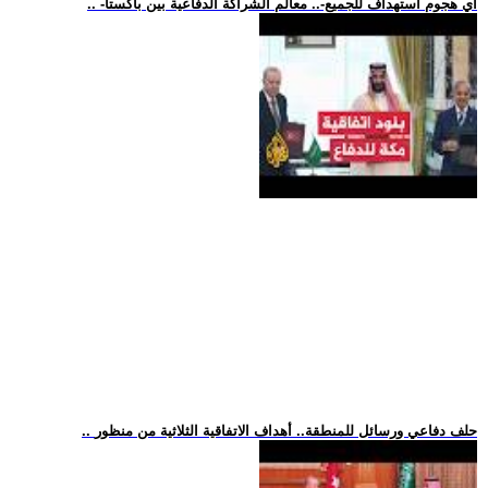
.. -أي هجوم استهداف للجميع-.. معالم الشراكة الدفاعية بين باكستا
.. حلف دفاعي ورسائل للمنطقة.. أهداف الاتفاقية الثلاثية من منظور