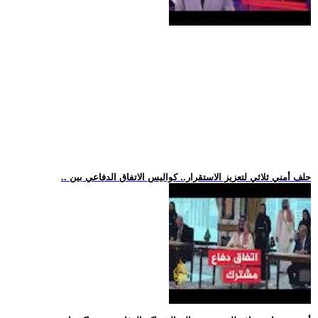
.. حلف أمني ثلاثي لتعزيز الاستقرار.. كواليس الاتفاق الدفاعي بين