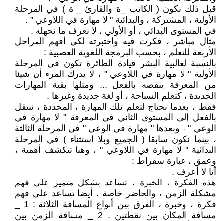
قبل ذلك نكون ( الكاتب _ة والقارئ _ ة ) في المرحلة
الأولية ، المشتركة ، والبدائية " لا مهارة في اللاوعي " .
في المستوى البدائي ، أو الأولي ، لا نعرف ما نجهله .
مثال مباشر ، فكرت فيه واختبرته لكي أفهم المراحل
الأربعة للتعلم ، بحسب البرمجة اللغوية العصبية :
بالنسبة لغالبية البشر قيادة الطائرة تكون في المرحلة
الأولية " لا مهارة في اللاوعي " ، لا يدرك المرء أن شيئا
من المعرفة ينقصه بالفعل ... ومثلها بقية المهارات
الجديدة ، كتعلم السباحة ، أو لغة جديدة وغيرها .
فقط ، بعدما نحتاج لتعلم تلك المهارة ، المحددة ، ننتقل
بالفعل إلى المستوى الثاني في المعرفة " لا مهارة في
الوعي " ، وبعدها " مهارة في الوعي " في المرحلة الثالثة
، بينما نكون سابقا ( الجميع وبلا استثناء ) في المرحلة
البدائية " لا مهارة في اللاوعي " ، وهنا تتكشف أهمية ،
وعمق ، عبارة سقراط :
أنا لا أعرف .
هذه الفكرة ، الخبرة ، تساعد بشكل متميز على فهم
مشكلة الزمن ، والحاضر خاصة . أيضا تساعد على فهم
فكرة ، وخبرة ، الفرق بين أنواع المسافة الثلاثة : 1 _
مسافة المكان بين نقطتين . 2 _ مسافة الزمن بين