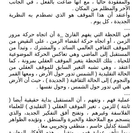
والمفقودة حاليا ، مع أنها ضاعت بالفعل ، في الجانب
الآخر والمظلم من المكان .
وأعتقد أن هذا الموقف هو الذي تصطدم به النظرية
الجديدة ، كل يوم .
....
في اللحظة التي يفهم القارئ _ة أن اتجاه حركة مرور
الزمن ، أو اتجاه حركة انقضاء الزمن ، على النقيض من
الموقف الثقافي العالمي السائد ، والمشترك ، وتبدأ من
المستقبل إلى الماضي وهي تعاكس الحركة الموضوعية
للحياة . بتلك اللحظة يتغير الموقف العقلي بمرونة ، كما
اعتقد ، وهي تشبه التغير السابق للموقف العقلي من
الحالة التقليدية ( الشمس تدور حول الأرض ، ومعها القمر
والنجوم ) إلى الحالة الثقافية ( الجديدة ) ، حيث أن الأرض
هي التي تدور حول الشمس ، وحول نفسها .
....
عملية فهم ، وتفهم ، أن المستقبل بداية حقيقية أيضا (
ثابتة ) للزمن ، تغير الموقف العقلي ( التقليدي ) للعلماء
الفلاسفة وغيرهم ، وتفتح أفق التفكير الجديد، والذي
ينسجم مع الملاحظة والخبرة والمنطق ، وتؤيده الظواهر
الستة كدليل حاسم ، منطقي وتجريبي معا .
ربما تتأخر عملية فهم ، وتقبل ، هذه الأفكار المغايرة