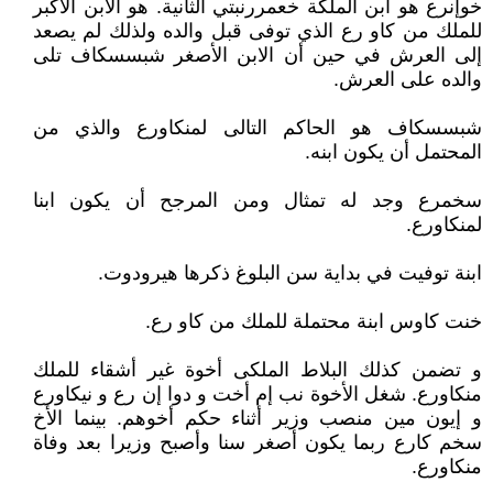
خوإنرع هو ابن الملكة خعمررنبتي الثانية. هو الابن الأكبر
للملك من كاو رع الذي توفى قبل والده ولذلك لم يصعد
إلى العرش في حين أن الابن الأصغر شبسسكاف تلى
والده على العرش.
شبسسكاف هو الحاكم التالى لمنكاورع والذي من
المحتمل أن يكون ابنه.
سخمرع وجد له تمثال ومن المرجح أن يكون ابنا
لمنكاورع.
ابنة توفيت في بداية سن البلوغ ذكرها هيرودوت.
خنت كاوس ابنة محتملة للملك من كاو رع.
و تضمن كذلك البلاط الملكى أخوة غير أشقاء للملك
منكاورع. شغل الأخوة نب إم أخت و دوا إن رع و نيكاورع
و إيون مين منصب وزير أثناء حكم أخوهم. بينما الأخ
سخم كارع ربما يكون أصغر سنا وأصبح وزيرا بعد وفاة
منكاورع.