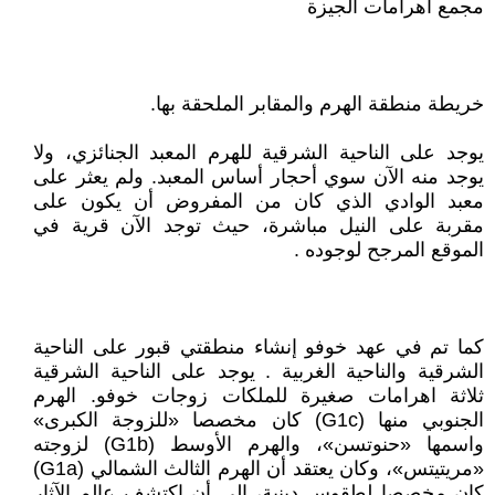
مجمع أهرامات الجيزة
خريطة منطقة الهرم والمقابر الملحقة بها.
يوجد على الناحية الشرقية للهرم المعبد الجنائزي، ولا
يوجد منه الآن سوي أحجار أساس المعبد. ولم يعثر على
معبد الوادي الذي كان من المفروض أن يكون على
مقربة على النيل مباشرة، حيث توجد الآن قرية في
الموقع المرجح لوجوده .
كما تم في عهد خوفو إنشاء منطقتي قبور على الناحية
الشرقية والناحية الغربية . يوجد على الناحية الشرقية
ثلاثة اهرامات صغيرة للملكات زوجات خوفو. الهرم
الجنوبي منها (G1c) كان مخصصا «للزوجة الكبرى»
واسمها «حنوتسن»، والهرم الأوسط (G1b) لزوجته
«مريتيتس»، وكان يعتقد أن الهرم الثالث الشمالي (G1a)
كان مخصصا لطقوس دينية، إلى أن اكتشف عالم الآثار