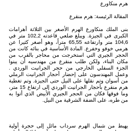
هرم منكاورع
المقالة الرئيسة: هرم منقرع
بنى الملك منكاورع الهرم الأصغر بين الثلاثة أهرامات
الكبرى في الجيزة. ويبلغ ضلعي قاعدته 102,2 متر في
104,6 متر وارتفاعه 65,55 متراً، وهو أصغر كثيرا عن
هرمي خوفو وخفرع. المادة الأساسية في بنائه كانت من
الحجر الجيري التي استخرجت من محاجر بالقرب من
مكان البناء، ولكن طلب منقرع من مهندسيه أن يبنوا
الجزء السفلي الخارجي من حجر الجرانيت الوردي .
وعمل المهندسون على إحضار أحجار الجرانيت الرملي
من أسوان وتم نقلها على النيل حتى الجيزة. وتم تغطية
هرم منقرع بأحجار الجرانيت الوردي إلى ارتفاع 15 متر،
وما فوقها فكان من الحجر الجيري الأبيض الذي أتوا به
من طره، على الضفة الشرقية من النيل.
يهبط من شمال الهرم سرداب مائل إلى حجرة أولية