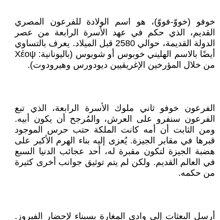
خوفو (خووّ-فووّ)، هو اسم الولادة للفرعون المصري
القديم، الذي حكم في عهد الأسرة الرابعة من عصر
الدولة القديمة، حوالي 2580 قبل الميلاد. يعرف بالتساوي
أيضًا بالاسم الهليني خوبوس أو شوبوس (باليونانية: Χέοψ
من خلال المؤرخين الإغريقيين ديودورس وهيرودوت)‏.
الفرعون خوفو ثاني ملوك الأسرة الرابعة، الذي تبع
الفرعون سنفرو على العرش، والمُرجح أن يكون أبيه.
ومن الثابت أن أمه كانت الملكة حتب حرس الموجود
قبرها في مقابر الجيزة. يُعزى إليه بناء الهرم الأكبر على
هضبة الجيزة لتكون مقبرة له، أحد عجائب الدنيا السبع
في العالم القديم. ولكن لم يتم توثيق جوانب أخرى كثيرة
من حكمه.
أرسل البعثات إلى وادي المغارة بسيناء لإحضار الفيروز.