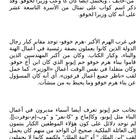
"من-خايف"، ويحتمل أيضا كان كا وعب وزيرا لخوفو. وقد
ذكر اسم كواب على تمثال من الأسرة التاسعة عشر
على أنه كان وزيرا لخوفو.
في غرب الهرم الأكبر -هرم خوفو- توجد مقابر كبار رجال
الدولة الذين كانوا يعملون بصفة رئيسية في أعمال الهنة
والبناء، وكبار الكتاب. وكان من أكبر المهندسين الذين
قاموا ببناء هرم خوفو حم إيونو الذي كان ابن أخ خوفو.
وكان متقلدا في نفس الوقت أعمال «الوزير»، كما حمل
لقب «ناظر جميع أعمال فرعون». أي أنه كان المسؤول
عن يناء هرم خوفو وما يحيط به من منشآت.
بجانب حم إيونو تعرف أيضا أسماء مديرون في أعمال
البناء مثل إيونو، وكاإماخ و "كا-نفر" و "وب-إم-نوفرت]].
لم توجد دلائل على كون هؤلاء الموظفين الكبار ينتمون
إلى العائلة الملكية. صحيح أن الواحد من منهم كان يحمل
لقب "ابن الملك " أو "ابنة الملك" ولكنهم كانوا لا يحملون