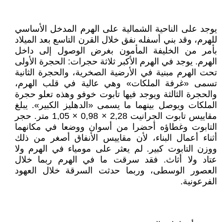
يوجد على الناحية الشمالية على الهرم المدخل الأساسي
للهرم، وقد بني أسفله نفق خلال القرن التاسع بعد الميلاد
بأمر من الخليفة المأمون بغرض الوصول إلى داخل
الهرم. يوجد في الهرم الأكبر ثلاثة حجرات: الحجرة الأولى
تحت الهرم مبنية في الأرضية الصخرية، والحجرة الثانية
تسمى «غرفة الملكات» وهي عالية في قلب الهرم،
والحجرة الثالثة ويوجد فيها تابوت خوفو وهذه تعلو حجرة
الملكات ويوصل بينهما ما يسمى «الدهليز الكبير». يبلغ
مقاييس تابوت الجرانيت 2,28 × 0,98 × 1,05 متر. حجر
التابوت وغطاؤه أحضرا من أسوان ووضعا في مكانهما
أثناء أعمال البناء، لأن مقاييس الأنفاق أصغر من ذلك
ووزن التابوت كبير. لم يعثر على مومياء في الهرم ولا
عتاد ولا أثاث. فقد سرقت ما في الهرم ربما خلال
العصور الوسطى، وربما حدثت السرقة خلال العهود
الفرعونية.