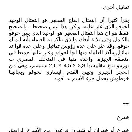
تماثيل أخرى
يقرأ كثيرا أن التمثال العاج الصغير هو التمثال الوحيد
لخوفو الذي عثر عليه، ولكن هذا ليس صحيحا . والصحيح
فقط هو ان هذا التمثال الصغير هو الوحيد الذي يبين خوفو
بالكامل وفي ثلاثة أبعاد، والذي يتأكد به العلماء بأنه للملك
خوفو. وقد عثر على عدة رؤوس تماثيل وعلى عدة قواعد
تماثيل يتأكد العلماء منها انها لخوفو وعثر عليها جميعا في
منطقة الجيزة. واحدة منها في المتحف المصري ب
تورينو تبلغ مقاييسها 3,3 × 4,5 × 2,6 سنتيمتر، وهي من
الحجر الجيري وتبين القدم اليساري لخوفو وبجانبها
خرطوش يحمل جزء الاسم «...فو»
==
خفرع
خفرع أو خفران أو شفرن فرعون من الأسرة الرابعة.