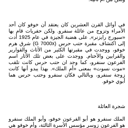
في أوائل القرن العشرين كان يعتقد أن خوفو كان أحد
الأمراء وتزوج من عائلة سنفرو. ولكن حفريات قام بها
«سيورج رايزنر», على هضبة الجيزة في عام 1925 أدت
إلى اكتشاف مقبرة حتب حرس (G 7000x) شرق هرم
خوفو، ووجدت في مقبرتها الكثير من الأثاث والقوارير
والقرابين والأختام. ووجدت على بعض تلك الآثار اسم
الفرعون سنفرو، كما وجد ان حتب حرس كانت تلقب
«موت نسوت» بمعنى «أم الملك». بهذا يبدو أنها كانت
زوجة سنفرو، وبالتالي فكان سنفرو وحتب حرس هما
أبوي خوفو.
شجرة العائلة
الملك سنفرو هو أبو الفرعون خوفو، وأبو الملك سنفرو
هو الفرعون زوسر مؤسس الأسرة الثالثة، وأم خوفو هي