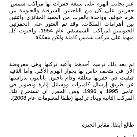
عثر بجانب الهرم على سبعة حفرات بها مراكب شمس:
حفرتين على كل من الناحيتين الشرقية والجنوبية من
هرم خوفو، وواحدة بالقرب من المعبد الجنائزي واتنثين
بين أهرامات الملكات. وقد تم العثور على الحفرتين
الجنوبيتين لمراكب الشمسفي عام 1954، واحتوت كل
منهما على مركب شمس كاملة ولكن مفككة.
تم بعد ذلك ترميم أحدهما وأعيد تركبها وهي معروضة
الآن في متحف خاص بها بجوار الهرم الأكبر. وأما الثانية
فبقيت في حفرتها مغلقة وقام باحثون يابانيون بدراستها
عن طريق إرسال كاميرات ووسائل إنارة وتصوير في
عامي 1995 و 1996. ومن المقرر ان تستخرج تلك
المركب الثانية ويعاد تركيبها (طبقا لمعلومات عام 2008).
طالع أيضًا: مقابر الجيزة