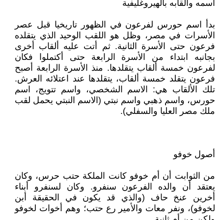
أسمه وألقابه بالهيروغليفية
بدأ اسم حورس لفرعون في الظهور تاريخيا قبل عصر
الأسرات في مصر، وظل هو اللقب الوحيد الذي يتقلده
فرعون حتى الأسرة الثانية. ثم أتت عليه ألقاب أخرى
بجانبه ابتداء من الأسرة الرابعة حتى أكتملوا فكان
لفرعون خمسة ألقاب يتقلدها. منذ الأسرة الرابعة أصبح
فرعون يتقلد خمسة ألقاب، يتقلدها عند اعتلائه العرش.
تلك الألقاب هي: الاسم الشخصي، واسم تتويج، اسم
حورس، واسم ذهبي واسم نبتي (الاسم النبتي يحمل لقب
ملك مصر العليا والسفلي).
أصول خوفو
من الثوابت أن أم خوفو كانت الملكة حتب حرس، وكان
يعتقد أن والده الفرعون سنفرو. وكان لسنفرو أبناء
أخرين عنخ حاف (والذي قد يكون في الحقيقة أبن
لخوفو)، ونفر معات والأمير رع حتب؛ وهم أخوات لخوفو
ولكن من أم ثانية.