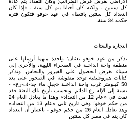
الأراضي بغرض فرض الضرائب) وكان التعداد يتم عادة
كل سنتين - ولكنه كان أحيانا يتم كل سنة - فإذا كان
التعداد كل سنتين بانتظام في عهد خوفو فتكون فترة
حكمه 34 سنة.
التجارة والبعثات
يذكر من عهد خوفو بعثتان: واحدة منهما أرسلها على
منطقة واحة الداخلة في الصحراء الليبية، والأخرى إلى
سيناء بغرض الحصول على الفيروز والنحاس. وتذكر
كتابات هيروغليفية توجد منقوشة في الصخور على بعد
50 كيلومتر غرب واحة الداخلة «جبل ماء جد-ف-رع» -
نسبة إلى الإله رع الدائم. وبحسب تأريخ تلك البعثة فقد
تمت في «عام 12 من التعداد» وهذا ما يعادل العام 24
من حكم خوفو؛ وفي تاريخ ثاني «عام 13 من التعداد»
وهذ يعادل العام 26 من حكم خوفو - باعتبار أن التعداد
كان يتم في مصر كل سنتين