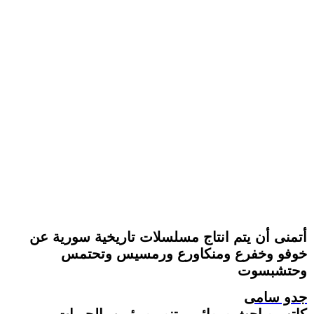
أتمنى أن يتم انتاج مسلسلات تاريخية سورية عن
خوفو وخفرع ومنكاورع ورمسيس وتحتمس
وحتشبسوت
جدو سامى
كاتب وباحث وروائى متنور ومؤمن بالحريات