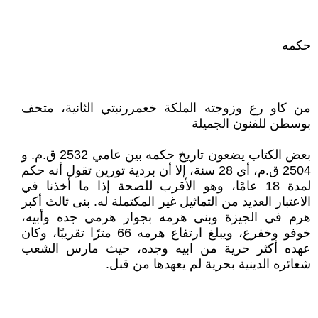
حكمه
من كاو رع وزوجته الملكة خعمررنبتي الثانية، متحف
بوسطن للفنون الجميلة
بعض الكتاب يضعون تاريخ حكمه بين عامي 2532 ق.م. و
2504 ق.م، أي 28 سنة، إلا أن بردية تورين تقول أنه حكم
لمدة 18 عامًا، وهو الأقرب للصحة إذا ما أخذنا في
الاعتبار العديد من التماثيل غير المكتملة له. بنى ثالث أكبر
هرم في الجيزة وبنى هرمه بجوار هرمي جده وأبيه،
خوفو وخفرع، ويبلغ ارتفاع هرمه 66 مترًا تقريبًا، وكان
عهده أكثر حرية من ابيه وجده، حيث مارس الشعب
شعائره الدينية بحرية لم يعهدها من قبل.