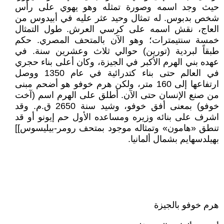
حيث وجد اسمه وصورة تمثله وهو يهوي على رأس
شخص بدبوس. له تمثال وحيد عثر عليه في أبيدوس من
العاج، نقش اسمه على كرسي العرش. طول التمثال
خمسة سنتيمترات؛ وهو الآن بالمتحف المصري. حكم
طبقاً لبردية (تورين) حوالي ثلاث وعشرين سنة. في
عهده بني الهرم الأكبر في الجيزة، وكان أعلى بناء حجري
في العالم حتى بناء كتدرائية في عام 1350 ووصل
ارتفاعها إلى 160 متر، ولكن هرم خوفو هو أضحم مبنى
من صنع الإنسان حتى الآن. أطلق على الهرم اسم (آخت
خوفو) بمعنى أفق خوفو، وشيد سنة 2650 ق.م. وقد
اشرف على بنائه وزيره ومساعده الأول حم إيونو أو قد
تنطق «هامون» وتمثاله موجود بمتحف رومر-بيليسوس]]
بهيلدسهايم بشمال ألمانيا.
هرم خوفو بالجيزة