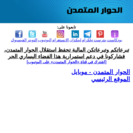
تابعونا على:
بودكاست
بنترست
تيلكرام
لينكدإن
الانستغرام
اليوتيوب
التويتر
الفيسبوك
تبرعاتكم وتبرعاتكن المالية تحفظ استقلال الحوار المتمدن،
فشاركونا في دعم استمرارية هذا الفضاء اليساري الحر
[اشترك في قناة ‫«الحوار المتمدن» على اليوتيوب]
الحوار المتمدن - موبايل
الموقع الرئيسي