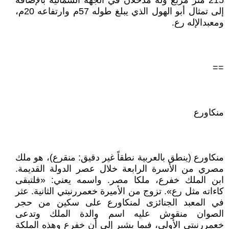
215 متر مربع وله مدخلان في الجهة الشمالية بالإضافة
إلى تمثال أبو الهول الذي يبلغ طوله 57م وارتفاعه 20م،
ومعبدالإله رع.
==
منكاورع
منكاورع (ينطق بالعربية نطقاً غير دقيق: منقرع)، هو ملك
مصري من الأسرة الرابعة خلال عصر الدولة القديمة.
ابن الملك خفرع، ملكا مصر. واسمه يعني: «فلتبقى
كاءاته مثل رع». تزوج من الأميرة خعمررنبتي الثانية. عثر
في المعبد الجنائزى لمنكاورع على سكين من حجر
الصوان منقوش عليه اسم والدة الملك وتدعى
خعمررنبتي الأولى، فيما يشير إلى أن خفرع وهذه الملكة