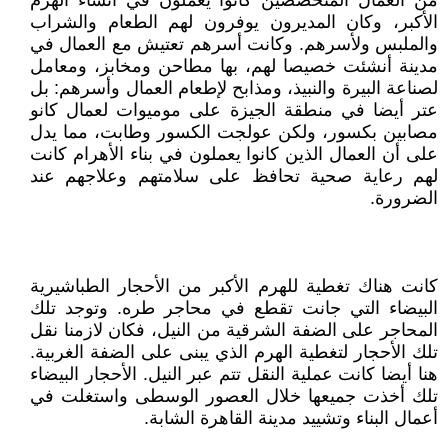
من العمال المتخصصين كانوا يعملون في أنشاء الهرم
الأكبر، وكان المديرون يوفرون لهم الطعام والشراب
والملبس ولأسرهم. وكانت أسرهم تعتيش مع العمال في
مدينة أنشئت خصيصا لهم، بها مطاحن ومخابز، ومعامل
لصناعة البيرة والنبيذ، ومذابح لإطعام العمال وأسرهم: بل
عتر أيضا في منطقة الجيزة على موميوات لعمال كانو
مصابين بكسور، ولكن عولجت الكسور وطابت، مما يدل
على أن العمال الذين كانوا يعملون في بناء الأهرام كانت
لهم رعاية صحية تحافظ على سلامتهم وعلاجهم عند
الضرورة.
كانت هناك تغطية للهرم الأكبر من الأحجار الطباشيرية
البيضاء التي جانت تقطع في محاجر طره. وتوجد تلك
المحاجر على الضفة الشرقية من النيل، فكان لازمنا نقل
تلك الأحجار لتغطية الهرم الذي يبنى على الضفة الغربية.
هنا أيضا كانت عملية النقل تتم عبر النيل. الأحجار البيضاء
تلك أخذت جميعها خلال العصور الوسطى واستغلت في
أعمال البناء وتشييد مدينة القاهرة الشابة.