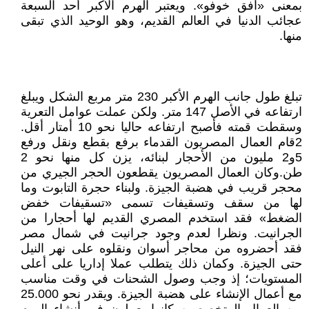
بمعنى «أفق خوفو». ويعتبر الهرم الأكبر أحد السبعة
عجائب الدنيا في العالم القديم، وهو الوحيد الذي تبقى
منها.
تبلغ طول جانب الهرم الأكبر 230 متر مربع الشكل ويبلغ
ارتفاعه في الأصل 147 متر. ولكن عملت عوامل التعرية
وسقطت قمته فأصبح ارتفاعه حاليا نحو 10 أمتار أقل.
2قام العمال المصريون القدماء برفع بقطع ونقل ورفع
5و2 مليون من الأحجار لبنائه، يزن كل منها نحو 2
طن.وكان العمال المصريون يقطعون الحجر الجيري من
محجر قريب في هضبة الجيزة. ولبناء حجرة التابوت وما
لها من سقف وتسقيفات تسمى «تسقيفات خفض
الضغط» فقد استخدم المصري القديم لها أحجارا من
الجرانيت. ونظرا لعدم وجود جرانيت في شمال مصر
فقد أحضروه من محاجر أسوان ونقلوه على نهر النيل
حتى الجيزة. وكمان ذلك يتطلب عملا إداريا على أعلى
المستويات؛ إذ وجب وصول الشحنات في وقت مناسب
مع أعمال الإنشاء على هضبة الجيزة. ويقدر نحو 25.000