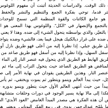
ب ذلك الوقت. والدراسات الحديثة أثبتت أن مفهوم اللوغوس
ثر قدما، توحي بفكرة الجمع والتنظيم والنشر والحفظ و
هو جامع الكائنات والقوة المنظمة التي تسمح للوحدات
بالتجمع والإنصهار في "الكل". واللوغوس بهذا المعنى هو ال
بالتغيّر، والذي بواسطته يتحول الشيء إلى ضده. وهذا لا يعني
ضده على غرار ديالكتيك هيجل فيما بعد، فالشيء وضده يتواجد
ثل طريق جبلي، إذا نظرنا إليه من أعلى فهو طريق نازل أو
أسفل السهل، وإذا نظرنا إليه من أسفل فهو طريق صاعد من 
ريق الهابط هو الطريق الذي يتحول فيه عنصر النار إلى الماء ث
لمناقض هو الطريق الصاعد حيث يتحول التراب إلى ماء ثم ي
عنصر النار. وهذين الطريقين يقودان في نهاية الأمر إلى 
كل، حيث يبدأ العالم وينمو ويتطور ثم يموت ويختفي، ثم يأت
بدأ من حيث أنتهى العالم الأول حيث يتطور وينمو بدوره ح
كذا إلى مالا نهاية يسير الوجود في دورات وحلقات متشابهة
 أن هذه الفكرة هي مصدر المبدأ الغامض "العود الأبدي" ال
ا يلمّح عبدالرحمن بدوي في ربيع الفكر اليوناني. ويعتبر 