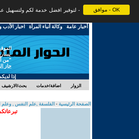
موافق - OK
لتوفير افضل خدمة لكم ولتسهيل عملي
أخبار عامة
-
وكالة أنباء المرأة
-
اخبار الأدب و
الموقع
يسارية
"من أج
حاز ال
إذا لديك
الزوار
اضافة/خدمات
بحث/الارشيف
الصفحة الرئيسية
-
الفلسفة ,علم النفس , وعلم ا
تبرعاتكم