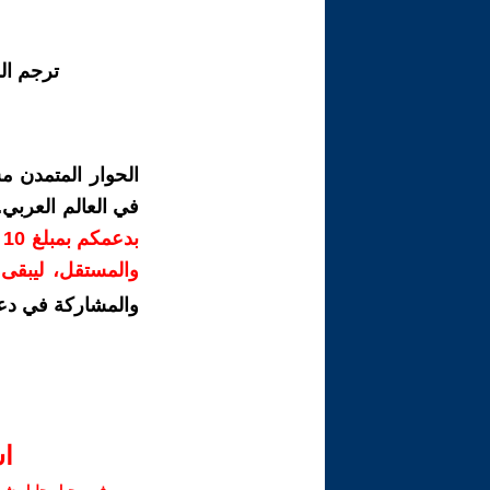
ترجم ال
الحوار المتمدن م
في العالم العربي
ب
والمستقل، ليبقى ص
والمشاركة في دع
ا‫