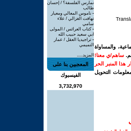
نمارس الفلسفة؟ / إحسان
طالب
-
ناموس المعالي ومعيار
تهافت الغزالي / علاء
Transl
سامي
-
كتاب العرائس / المولى
ابي سعيد حبيب الله
-
تراجيديا العقل / عمار
التميمي
اعية، والمساواة
م.
ساهم/ي معنا!
المزيد.....
رار هذا المنبر الحر
المعجبين بنا على
معلومات التحويل
الفيسبوك
3,732,970