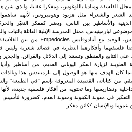
جال الفلسفة ومناديا باللوغوس، ومفكرا عقليا، والذي شن هج
الشعر والشعراء مثل هزيود وهوميروس، لأنهم ساهموا
لدينية والأساطير بين الناس، ويعتبر كمفكر التغيّر والحرك
ضوعي لبارمينيدس، ممثل المدرسة الإيلية القائلة بالثبات وال
أن بارمينيدس، الوحيد مع أنبادوقليس Empedocles م
ضا فلسفتهما وأفكارهما النظرية في قصائد شعرية وليس
 على التتابع والمنطق وتستند إلى الدلائل والقرائن. والجدير ب
 الطويلة لزيارة الفكر اليوناني القديم، من أساطير وأدي
ما كان الهدف منها هو الوصول إلى بارمينيدس هذا وبالذات
تبقي من كتاباته، القصيدة المعروفة بإسم "في الطبيعة" وا
داخلية وتضاريسها وما تحتويه من أفكار فلسفية جديدة، لأنها
ة التفكير في مقولة الكينونة ومقولة العدم، كضرورة لتأسيس
ن عموما وبالإنسان ككائن مفكر.