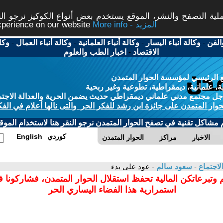
ة التصفح والنشر، الموقع يستخدم بعض أنواع الكوكيز نرجو النق
More info - المزيد
experience on our website
الفن
-
وكالة أنباء اليسار
-
وكالة أنباء العلمانية
-
وكالة أنباء العمال
-
وكا
الاقتصاد
-
اخبار الطب والعلوم
 الرئيسي لمؤسسة الحوار المتمدن
، علمانية، ديمقراطية، تطوعية وغير ربحية
ل مجتمع مدني علماني ديمقراطي حديث يضمن الحرية والعدالة الاجتم
حوار المتمدن على جائزة ابن رشد للفكر الحر والتى نالها أعلام في الفك
م مشاكل تقنية في تصفح الحوار المتمدن نرجو النقر هنا لاستخدام الموقع
كوردي
English
الاخبار
مراكز
الحوار المتمدن
لاجتماع
-
سعود سالم
- عود على بدء
 وتبرعاتكن المالية تحفظ استقلال الحوار المتمدن، فشاركونا 
استمرارية هذا الفضاء اليساري الحر