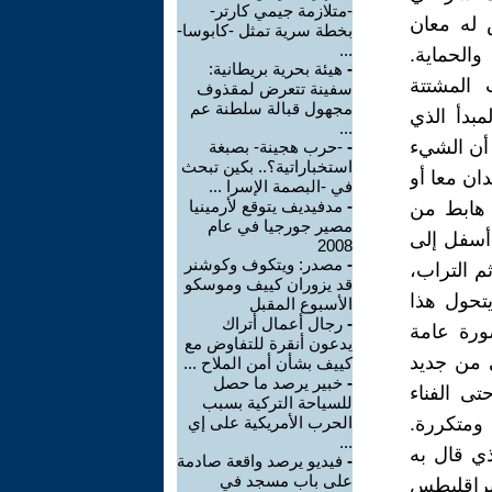
-متلازمة جيمي كارتر-
 له معان
بخطة سرية تمثل -كابوسا-
...
الحماية.
-
هيئة بحرية بريطانية:
 المشتتة
سفينة تتعرض لمقذوف
مجهول قبالة سلطنة عم
مبدأ الذي
...
 أن الشيء
-
-حرب هجينة- بصبغة
استخباراتية؟.. بكين تبحث
ان معا أو
في -البصمة الإسرا ...
-
مدفيديف يتوقع لأرمينيا
 هابط من
مصير جورجيا في عام
أسفل إلى
2008
-
مصدر: ويتكوف وكوشنر
م التراب،
قد يزوران كييف وموسكو
تحول هذا
الأسبوع المقبل
-
رجال أعمال أتراك
صورة عامة
يدعون أنقرة للتفاوض مع
ي من جديد
كييف بشأن أمن الملاح ...
-
خبير يرصد ما حصل
تى الفناء
للسياحة التركية بسبب
 ومتكررة.
الحرب الأمريكية على إي
...
ذي قال به
-
فيديو يرصد واقعة صادمة
على باب مسجد في
هيراقليطس