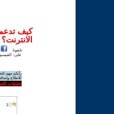
كيف تدعم-
الانترنت؟
تابعونا
على:
الفيسب
رأيكم مهم للج
للاطلاع وإضافة
تعليقات الف