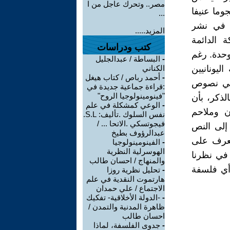
مصر.. وتحرك عاجل من ا
وما عنيفا
...
 في نشر
المزيد.....
ة الدائمة
كتب ودراسات
وحدة. رغم
-
البساطة / عبدالجليل
ن بين الفلاسفة اليونانيين
الكناني
-
أحمد رباص / كتاب هيغل
 في نصوص
:قراءة جماعية جديدة في
"فينومينولوجيا الروح"
الذكر، بأن
-
الوعي كمشكلة في علم
ان وملاحم
نفس السلوك .تأليف: S.L.
فيجوتسكي .الاتحا ... /
 إلى النص
عبدالرؤوف بطيخ
لتعرف على
-
الفينومينولوجيا
الهوسرلية النظرية
 في نظرنا
والمنهاج / احسان طالب
 أي فلسفة
-
تحليل نظرية روزا
هارتموت النقدية في علم
الاجتماع / علي حمدان
-
-الدولة الأخلاقية- تفكيك
ظاهرة المدنية والتمدن /
احسان طالب
-
جدوى الفلسفة، لماذا