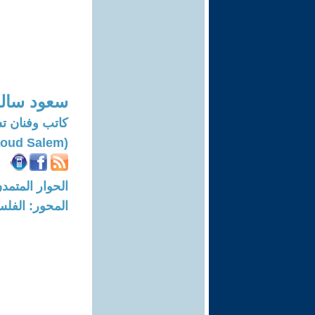
سعود سال
كاتب وفنان ت
(Saoud Salem)
الحوار المتمدن-العدد: 7668 - 23
المحور: الفلس