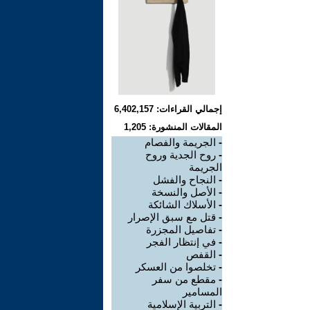
إجمالي القراءات: 6,402,157
المقالات المنشورة: 1,205
-
الجريمة والفصام
-
روح الجدية وروح
الجريمة
-
النجاح والفشل
-
الأصل والنسخة
-
الأسلاك الشائكة
-
قتل مع سبق الإصرار
-
تفاصيل المجزرة
-
في إنتظار الفجر
-
القفص
-
تخلصوا من العسكر
-
مقطع من سفر
المسامير
-
التربية الإسلامية