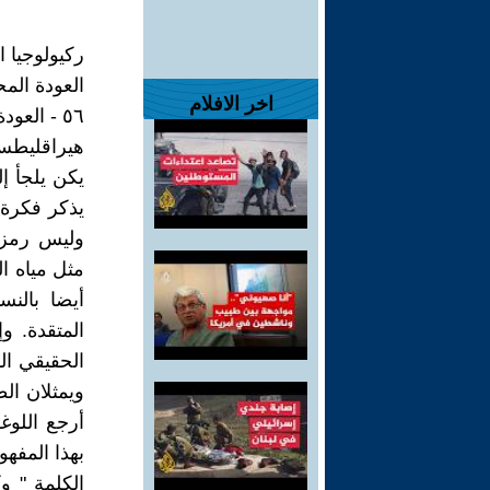
ركيولوجيا ا
العودة المحز
اخر الافلام
٥٦ - العودة إلى البداية
هيراقليطس
يكن يلجأ إل
يذكر فكرة ا
وليس رمزيا
مثل مياه ال
أيضا بالنس
المتقدة. و
الحقيقي ال
ويمثلان ال
أرجع اللوغ
بهذا المفه
الكلمة " و