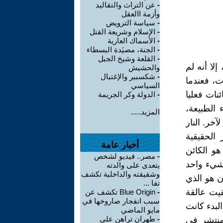
-
عن التراث والتقاليد
وأزمة االعقل
-
سياسة الترويض
-
الإسلام وشريعة القتل
-
الأسماك العارية
-
الجنة، مصيَدة البسطاء
-
القلعة وشيخ الجبل
ا أنه لم
والحشيش
-
شكسبير والإغتيال
ت، فعندما
السياسي
ئنات فعليا
-
الدولة وكر الجريمة
 الطبيعة،
المزيد.....
آخر. النار
الحقيقية
أخبار عامة
هو الكائن
-
مصر.. فيديو لشخص
 شيء واحد
يتعدى على والدته
وشقيقته والداخلية تكشف
ن هو الذي
تفا ...
قيت عالقة
-
Blue Origin تكشف عن
سبب انفجار صاروخها في
لبدء كانت
مايو الماضي
-
طهران تراهن على
لمنتشر في