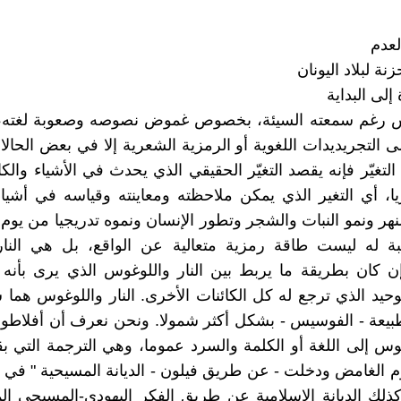
لعدم
نة لبلاد اليونان
 رغم سمعته السيئة، بخصوص غموض نصوصه وصعوبة لغته، إل
ى التجريديدات اللغوية أو الرمزية الشعرية إلا في بعض الحالا
لتغيّر فإنه يقصد التغيّر الحقيقي الذي يحدث في الأشياء والكا
، أي التغير الذي يمكن ملاحظته ومعاينته وقياسه في أشياء
نهر ونمو النبات والشجر وتطور الإنسان ونموه تدريجيا من يوم ل
بة له ليست طاقة رمزية متعالية عن الواقع، بل هي النار 
إن كان بطريقة ما يربط بين النار واللوغوس الذي يرى بأنه 
وحيد الذي ترجع له كل الكائنات الأخرى. النار واللوغوس هما
طبيعة - الفوسيس - بشكل أكثر شمولا. ونحن نعرف أن أفلاطو
وس إلى اللغة أو الكلمة والسرد عموما، وهي الترجمة التي ب
وم الغامض ودخلت - عن طريق فيلون - الديانة المسيحية " في ا
كذلك الديانة الإسلامية عن طريق الفكر اليهودي-المسيحي ا