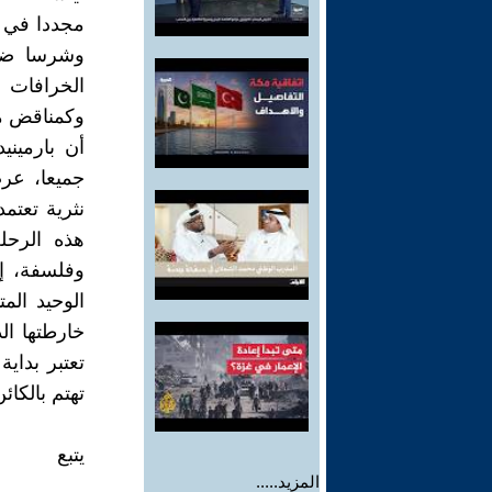
مجددا في م
وشرسا ضد 
الخرافات ا
وكمناقض مو
جميعا، عر
نثرية تعتمد
هذه الرحلة
وفلسفة، إن
الوحيد الم
خارطتها ال
تعتبر بداي
تهتم بالكائ
يتبع
المزيد.....