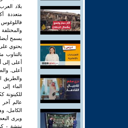
بلاد العر
متعددة أك
فاللوغوس 
والمختلفة 
يسمح أيضا 
يحتوي على 
بالتناوب م
أعلى إلى 
أعلى. والط
والطريق ا
الماء إلى 
للكينونة ك
عالم آخر ي
الكامل، وه
ويرى البعض
نيتشة - كم