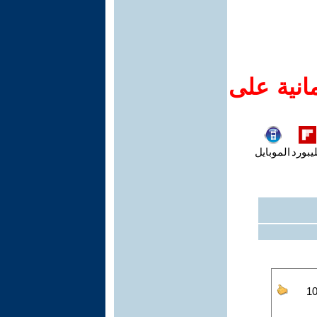
انية على
يبورد
الموبايل