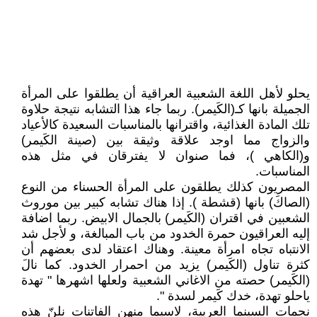
يحلو لأهل اللغة الشعبية العراقية أن يطلقوا على المرأة
الجميلة بانها كـ(الكَيمر). ربما جاء هذا التشابه نتيجة حلاوة
تلك المادة الغذائية، واقترانها بالمناسبات السعيدة كالأعياد
والزواج مما اوجد علاقة وثيقة بين (صينة الكَيمر)
و(الكاهي )، فما صنوان لا يفترقان في مثل هذه
المناسبات.
المصريون كذلك يطلقون على المرأة الحسناء من النوع
(الصاكَ) بانها (قشطة ). إذا هناك تشابه كبير بين موروث
الشعبين في اقتران (الكَيمر) بالجمال الابيض. ربما اضافة
إليه العراقيون حمرة الخدود من باب المبالغة، و لأجل شد
الانتباه تجاه امرأة معينة. وهناك اعتقاد لدى بعضهم أن
كثرة تناول (الكَيمر) يزيد من احمرار الخدود. كما نالَ
(الكَيمر) حصته من الاغاني الشعبية ولعلها اشهرها " تهدة
ياحلو تهدة، خدك كَيمر لسدة ".
نجمات السينما العربية، لاسيما منهن الفاتنات نلنّ هذه