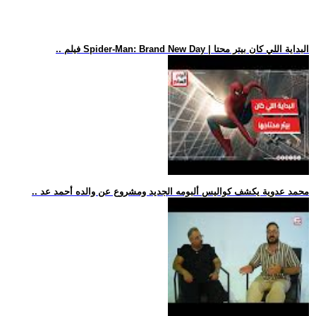
.. فيلم Spider-Man: Brand New Day | البداية اللي كان بيتر محتا
.. محمد عدوية يكشف كواليس ألبومه الجديد ومشروع عن والده أحمد عد