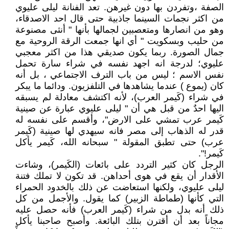
الصفة ،وتفردن بها دون غيرهن. تعد الفنانة ليلى عليوي
من اكثر نجمات السينما جاذبية حتى قال احد الاصدقاء،
وهو من انصارها ومتعصبين لجمالها بأنها " أنثى مصنوعة
من حليب وبسكويت " أي انها جمعت الرقة الروحية مع
جمال الصورة. ربما يكون صديقي هذا من اكثر معجبي
عليوي؛ لدرجة انه اجهد نفسه في شراء سارة تحمل
نفس الاسم ؛ ليس من باب الترف الاجتماعي ، بل أنه
كان (يموع ) عندما يشاهدها في التلفزيون. ودائما ما يبكر
في شراء (كَيمر العرب)، لأنه اكتشف معادلة لم يسبقه
اليها احدٌ من قبل هي أن " ليلى عليوي عبارة عن صينية
كَيمر عرب تمشي على الارض"، وأقسم على نفسه له
قدر له الذهاب إلى مصر فانه سيهدي لها صينية (كَيمر
عرب) حتى تطبق المقولة " سبحانه الله، كَيمر يأكل
كَيمر!".
الرجل كان كثير التردد على بائعات (الكَيمر)، وشاءت
الأقدار أن يقع في هوى أحداهن. قد تكون لا تملك فتنة
ليلى عليوي، ولكنها استعاضت عن ذلك بالخدود الحمراء
التي كأنها (طماطة الزبير) كما يقول. والأجمل من كل
ذلك أنه بدل من شراء (كَيمر العرب) فأنه حصل عليه
مجاناً بعد أن أقترن بتلك البائعة. وأصبح صاحبنا يأكل