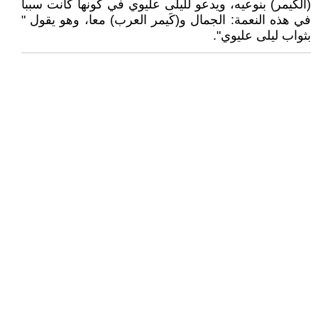
(الكَيمر) بنوعيه، ويدعو لليلى عليوي في كونها كانت سبباً
في هذه النعمة: الجمال و(كَيمر العرب) معا، وهو يقول "
بثواب ليلى عليوي".