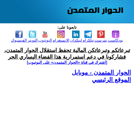
تابعونا على:
بودكاست
بنترست
تيلكرام
لينكدإن
الانستغرام
اليوتيوب
التويتر
الفيسبوك
تبرعاتكم وتبرعاتكن المالية تحفظ استقلال الحوار المتمدن،
فشاركونا في دعم استمرارية هذا الفضاء اليساري الحر
[اشترك في قناة ‫«الحوار المتمدن» على اليوتيوب]
الحوار المتمدن - موبايل
الموقع الرئيسي