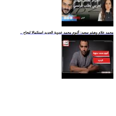
.. محمد علام وهيثم سعيد: ألبوم محمد عدوية الجديد استكمالا لنجاح