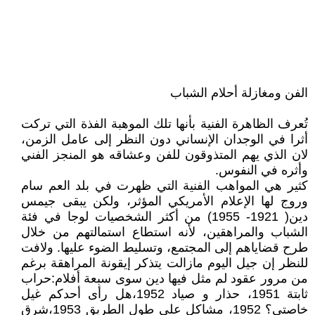
الفن ومغازلة أحلام الشباب
تُعرف الظاهرة الفنية بأنها تلك الموهبة الفذة التي تركت
أثرا في الوجدان الإنساني دون النظر إلى عامل الزمن،
لان الذي يهم المتذوقون للفن وعشاقه هو المنجز الفني
وأثره في النفوس.
كثير هي المواهب الفنية التي ظهرت في بلد العم سام
وروج لها الإعلام الأمريكي المؤثر، ولكن يبقى جيمس
دين( 1921- 1955) من أكثر الشخصيات لوجا في فئة
الشباب والمراهقين، لأنه استطاع استمالتهم من خلال
طرح قضاياهم إلى المجتمع، وتسليط الضوء عليها. ولافت
للنظر إن جيل اليوم مازالت يتذكر إيقونة المراهقة برغم
من مرور عقود لم مثل فيها دين سوى سبعة أفلام:حراب
ثابتة 1951، حذار و صياد 1952،هل رأى أحدكم غيل
خاصتي؟ 1952، مشاكل على طول الطريق 1953،شرق