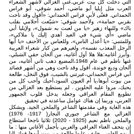
التي دخلت كل بيت عربي.غنى الغزالي لأشهر الشعراء
العرب مثل إيليا أبو ماضي، أحمد شوقي، أبو فراس
الحمداني. فغنّى لأبي فراس الحمداني: «أقول وقد ناحت
بقربي حمامة»، ولأحمد شوقي: «شيّعت أحلامي بقلب
باك» وللبهاء زهير «يا من لعبت به شمول»، ولإيليا أبي
ماضي «أي شيء في العيد أهدي إليك يا ملاكي»،
وللمتنبي: «يا أعدل الناس»، وللعباس بن الأحنف «يا أيها
الرجل المعذب نفسه»، ولغيرهم من كبار شعراء العربية
.وأبرز أغانيه:هلا هلا أول أغانيه، من ألحان حقي الشبلي،
غنها ناظم في عام 1948،المضيع ذهب ثاني أغانيه، من
ألحان وديع خوندة، أقول وقد ناحت وهي من أشهر قصائد
أبي فراس الحمداني،عيرتني بالشيب، فوق النخل، طالعة
من بيوت أبوها،يا أم العيون السود،أحبك وأحب كل من
يحبك، مروا عليه الحلوين . لم يستطيع بعد الغزالي من
تطويع المقام العراقي وجعله يدخل قلوب الجمهور
العربي، وربما إن هناك عوامل ساعدته في تحقيق
هذه الغاية وفي مقدمتها الشاعر والملحن الجيد. ويشكل
الغزالي مع الشاعر جبوري النجار( 1917- 1976)
والملحن ناظم نعيم (1925 - 2020) ثلاثيا ناجحا استطاع
إن يتحف الغناء العراقي والعربي بأجمل الأغاني منها : ما
أريده الغلوبي،خايف عليها،طالعة من بيت أبوها،فوك إلنا