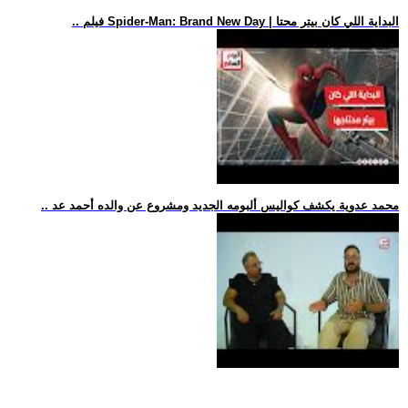
.. فيلم Spider-Man: Brand New Day | البداية اللي كان بيتر محتا
.. محمد عدوية يكشف كواليس ألبومه الجديد ومشروع عن والده أحمد عد