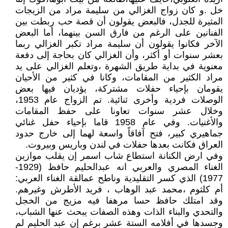
خل .و كان زواج الغزالي من سليمة مراد من الزيجات
المثيرة للجدل، فالبعض يقولون أن قصة حب ربطت بين
الفنانين على الرغم من فارق السن بينهما، أما البعض
الآخر فكانوا يقولون أن سليمة مراد تكبر الغزالي ربما
بعشر سنوات أو أكثر، وأن الغزالي كان بحاجة إلى دفعة
معنوية في بداية طريق الشهرة ،وتعلم الغزالي على يد
مراد الكثير من المقامات، وكانا في كثير من الأحيان
يقومان بإحياء حفلات مشتركة، يؤديان فيها بعض
الوصلات فردية وأخرى ثنائية. تم الزواج عام 1953،
وخلال عشر سنوات تعاونا على حفظ المقامات
والأغنيات. وفي عام 1958 قاما بإحياء حفل غنائي
جماهيري كبير، فتح آفاقاً واسعة لهما إلى خارج حدود
العراق فكانت بعدها حفلات في لندن وباريس وبيروت.
وفي ارض الكنانة استطاع شاب اسمر إن يقلب موازين
الغناء المصري والعربي انه عبدالحليم حافظ (1929-
1977) الذي كسر التقليدية وناطح عمالقة الغناء العربي:
أم كلثوم ،محمد عبد الوهاب ، فريد الأطرش وغيرهم.
وقد امتلك حافظ حسا مرهفا فيه مزيج من الخجل
والتحدي والبناء الذات وهذه الصفات يبحث عنها الشباب،
وجسدها في أفلامه الستة عشر برغم إن عبد الحليم لم