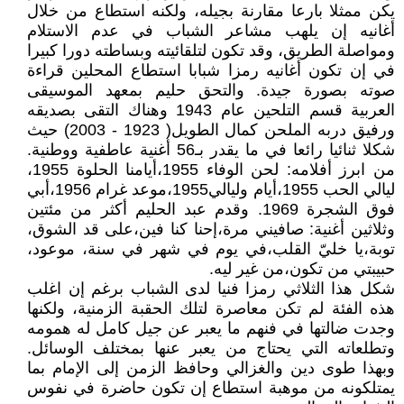
يكن ممثلا بارعا مقارنة بجيله، ولكنه استطاع من خلال
أغانيه إن يلهب مشاعر الشباب في عدم الاستلام
ومواصلة الطريق، وقد تكون لتلقائيته وبساطته دورا كبيرا
في إن تكون أغانيه رمزا شبابا استطاع المحلين قراءة
صوته بصورة جيدة. والتحق حليم بمعهد الموسيقى
العربية قسم التلحين عام 1943 وهناك التقى بصديقه
ورفيق دربه الملحن كمال الطويل( 1923 - 2003) حيث
شكلا ثنائيا رائعا في ما يقدر بـ56 أغنية عاطفية ووطنية.
من ابرز أفلامه: لحن الوفاء 1955،أيامنا الحلوة 1955،
ليالي الحب 1955،أيام وليالي1955،موعد غرام 1956،أبي
فوق الشجرة 1969. وقدم عبد الحليم أكثر من مئتين
وثلاثين أغنية: صافيني مرة،إحنا كنا فين،على قد الشوق،
توبة،يا خليّ القلب،في يوم في شهر في سنة، موعود،
حبيبتي من تكون،من غير ليه.
شكل هذا الثلاثي رمزا فنيا لدى الشباب برغم إن اغلب
هذه الفئة لم تكن معاصرة لتلك الحقبة الزمنية، ولكنها
وجدت ضالتها في فنهم ما يعبر عن جيل كامل له همومه
وتطلعاته التي يحتاج من يعبر عنها بمختلف الوسائل.
وبهذا طوى دين والغزالي وحافظ الزمن إلى الإمام بما
يمتلكونه من موهبة استطاع إن تكون حاضرة في نفوس