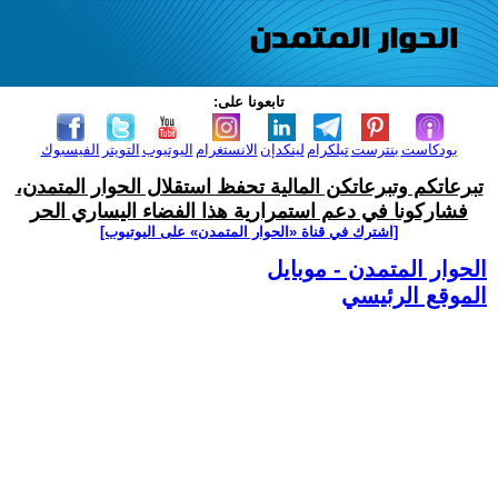
تابعونا على:
بودكاست
بنترست
تيلكرام
لينكدإن
الانستغرام
اليوتيوب
التويتر
الفيسبوك
تبرعاتكم وتبرعاتكن المالية تحفظ استقلال الحوار المتمدن،
فشاركونا في دعم استمرارية هذا الفضاء اليساري الحر
[اشترك في قناة ‫«الحوار المتمدن» على اليوتيوب]
الحوار المتمدن - موبايل
الموقع الرئيسي