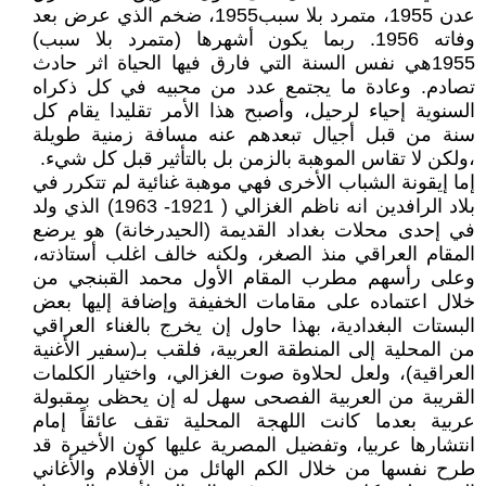
عدن 1955، متمرد بلا سبب1955، ضخم الذي عرض بعد
وفاته 1956. ربما يكون أشهرها (متمرد بلا سبب)
1955هي نفس السنة التي فارق فيها الحياة اثر حادث
تصادم. وعادة ما يجتمع عدد من محبيه في كل ذكراه
السنوية إحياء لرحيل، وأصبح هذا الأمر تقليدا يقام كل
سنة من قبل أجيال تبعدهم عنه مسافة زمنية طويلة
،ولكن لا تقاس الموهبة بالزمن بل بالتأثير قبل كل شيء.
إما إيقونة الشباب الأخرى فهي موهبة غنائية لم تتكرر في
بلاد الرافدين انه ناظم الغزالي ( 1921- 1963) الذي ولد
في إحدى محلات بغداد القديمة (الحيدرخانة) هو يرضع
المقام العراقي منذ الصغر، ولكنه خالف اغلب أستاذته،
وعلى رأسهم مطرب المقام الأول محمد القبنجي من
خلال اعتماده على مقامات الخفيفة وإضافة إليها بعض
البستات البغدادية، بهذا حاول إن يخرج بالغناء العراقي
من المحلية إلى المنطقة العربية، فلقب بـ(سفير الأغنية
العراقية)، ولعل لحلاوة صوت الغزالي، واختيار الكلمات
القريبة من العربية الفصحى سهل له إن يحظى بمقبولة
عربية بعدما كانت اللهجة المحلية تقف عائقاً إمام
انتشارها عربيا، وتفضيل المصرية عليها كون الأخيرة قد
طرح نفسها من خلال الكم الهائل من الأفلام والأغاني