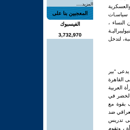
المزيد.....
العسكرية
المعجبين بنا على
 سياسـات
النساء ،
الفيسبوك
ليبراليـة
3,732,970
بة، لتدخل
يدعى "بير
ى القاهرة
مـرأة العربية
 الخضر في
 بقوة مع
لعراقي ضد
ولى تدريس
ة ، وتقوم