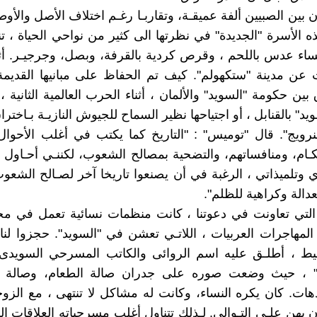
ين الصبيين ألفة عميقـة، وتقاربـا رغـم اختلاف الأصل والأوط
 الأسرة "الجديدة" في نظرتها الى كثير من نواحي الحياة ، تناو
ساء عدس باللحم ، وقرص كردية بالقرفة، وبصل، وجرجيـر. أثن
 عن مدينة "ستكهولم". كيف تم الحفاظ على مبانيها القديمة
 بين حكومة "السويد" والألمان ، أثناء الحرب العالمية الثانية
د" بالقنابل ، أو اجتياحها نظير السماح للجيوش النازيـة بـاخترا
لنرويج". قال "توميس" : "التاريخ كما يكتب في أغلب الأحوال
كـام، ومنافساتهم، والتضحية بمصالح الشعوب، لكننـي أحـاول
ي وتلميذاتي ، الرغبة في أن يصنعوا تاريخا آخر لصـالح الشعو
عدالة وكراهية للظلم".
لتي تعاونت في دعوتنا ، كانت منظمات نسائية تعمل في مجا
مهاجرات العربيات ، اللاتـي تعشن في "السويد". حجزوا لن
ط ، أطلـق عليه اسم الروائى والكاتب المسرحي السويد
" ، حيث وضعت صوره على جدران صالة الطعام، وصالة ال
ات. كان يكره النساء، وكانت له مشاكل لا تنتهى ، مع الزوج
ن بهن علـى التـوالي. لـذلك تتناول أغلب مسرحياته العلاقات ال