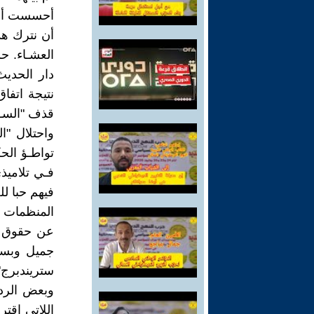
أحسست أن ب
أن نترك هذه
العشـاء. ح
دار الحديث
نتيجة اتفاق
قذف "السـوي
واحتلال "ا
تواطـؤ الح
فـي تلاميذ
فيهم حبا لل
المنظمات ا
عن حقوق ال
جميل وبسي
ستریندبرج
وبعض الرده
اللاتي اقتر