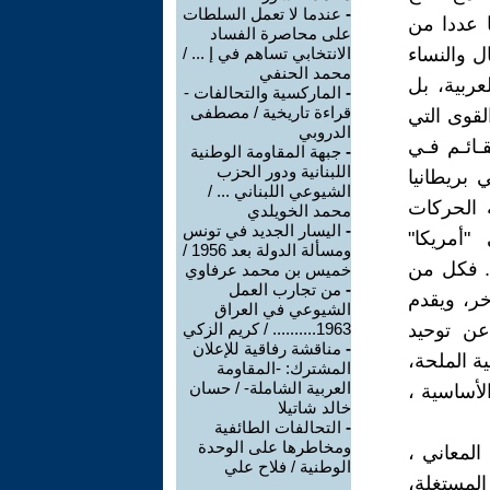
-
عندما لا تعمل السلطات
 عددا من
على محاصرة الفساد
ل والنساء
الانتخابي تساهم في إ ... /
محمد الحنفي
عربية، بل
-
الماركسية والتحالفات -
قراءة تاريخية / مصطفى
قوى التي
الدروبي
ـائـم فـي
-
جبهة المقاومة الوطنية
اللبنانية ودور الحزب
 بريطانيا
الشيوعي اللبناني ... /
ه الحركات
محمد الخويلدي
-
اليسار الجديد في تونس
"أمريكا"
ومسألة الدولة بعد 1956 /
ا. فكل من
خميس بن محمد عرفاوي
-
من تجارب العمل
خر، ويقدم
الشيوعي في العراق
عن توحيد
1963.......... / كريم الزكي
-
مناقشة رفاقية للإعلان
ة الملحة،
المشترك: -المقاومة
العربية الشاملة- / حسان
لأساسية ،
خالد شاتيلا
-
التحالفات الطائفية
ومخاطرها على الوحدة
المعاني ،
الوطنية / فلاح علي
المستغلة،