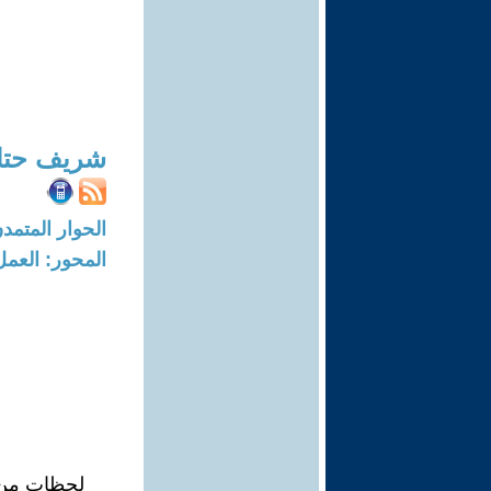
شريف حتات
الحوار المتمدن-العدد: 7660 - 3
المحور: العمل
لحظات من ا