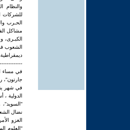
والنظام ال
للشركات ال
الحـرب وا
مشاكل الفق
الكبـرى، وق
الشعوب في 
ديمقراطية 
-------------
في مساء ال
جارتون"، رب
الدولية ، 
"السويد"،
نضال الشعب
الغزو الأم
"العلوم الس