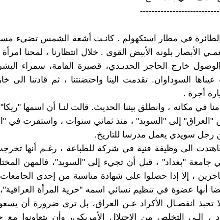
---------------------------
الطائرة في مطار استكهولم . كانـت أشعة الشمس تضيء مساح
مـي الأبصار بلونه الأبيض القوى . خلال انتظارنا ، لمحنا امرأ
وصول خارج الحاجز الحديـدي، قصيرة القامة، سمراء البشرة
عيناها السوداوان. تقدمت الينا واحتضنتنا ، ثم قادتنا الى خا
رة أجرة .
ا في مكانه ، وانطلق بيننا الحديث. قالت لنـا أن اسمها "ريكا"،
"العراق" إلى "السويد" ، منذ ثماني سنوات ، واستقرت في "ا
رجل سويدي يعمل مدرسا للتاريخ.
اهتدت الى وظيفة فنية في شركة للطباعة ، رغـم أنها تخرج
 جامعة "بغداد" ، قبل أن تجيء إلى "السويد"، فالمهن المختلف
مهاجرين ، إلا إذا حصلوا على شهادة مناسبة من إحدى الجامعات 
 أنها عضوة في تنظيم نسائي اسمه "حرية المرأة العراقية"، 
لا تحبذ انفصـال الأكراد عـن العراق، بل ترى ضرورة أن يسعو
د ، إلـى التخلص من الاحتلال الأمريكي، وأن يتعاونوا مع 