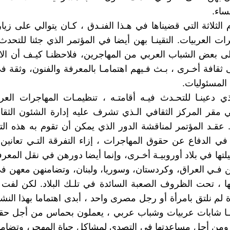
ساء.
 الثلاثة التي قضيناها في هـذا الفنـدق ، كـان يتوالي على زيا
ت العربيات. التقينـا بهن أيضا في المؤتمر الذي جئنا للتحدث 
الى بعض الشباب العربي من المهاجرين، فلاحظنـا كيـف أن الا
 ثقافة أخـرى ، بـث فـيهم اهتمامـا بالمعرفة والفنون، وثقة ف
لمسئوليات.
ذي دعينـا للتحـدث فيـه أقامتـه ، تنظيمـات المهاجرات العر
 مقر المركز الثقافي الـذي تشرف عليه إدارة الشئون الثقاف
 عقـد المؤتمر لمناقشة الدور الذي يمكن أن تقوم به هذه الت
 الدفاع عن حقوق المهاجرات ، إزاء التفرقة التـي تعانين
تها في بلاد أوروبيـة أخـرى، وإنما أيضا دورهن في نقل المعرف
ن فـي العراق، وكردستان، وسوريا، ولبنان، وتضامنهن معهن ف
ا ، تحت الظروف الصعبة السائدة في تلـك البلاد. لكن لفت 
لم نلتق بامرأة أو رجل مصرى واحد ، أبدى اهتماما بهذا النشاط
نـا شابات عربيات وشباب عربي ، يعملون بحماس من أجل حقو
 ومن أجل مساعدتها في التصدي لمشاكل حياة المهجر، وتضامن