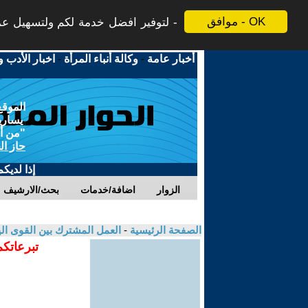
موافق - OK
لتوفير افضل خدمة لكم ولتسهيل عملي
أخبار عامة
-
وكالة أنباء المرأة
-
اخبار الأدب و
الموقع
يسارية
"من أج
حاز ال
إذا لديك
الزوار
اضافة/خدمات
بحث/الارشيف
الصفحة الرئيسية
-
العمل المشترك بين القوى الي
تبرعاتكم