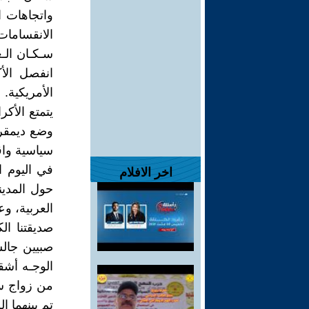
واتجاهات ا
الانقسامات
سـكـان الـع
انفصل الأ
الأمريكية.
يتمتع الأك
وضع ديمقرا
سياسية واق
في اليوم ا
اخر الافلام
حول المدينـ
العربية، وع
صديقتنا ال
صبيين جالس
الوجـه أشق
من زواج سا
تم بينهما ا