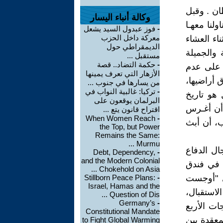
ان . وقبل
وكالة أنباء اليسار
لنا معهـا
-
فوز عبدول السيد يشعل
معركة داخل الحزب
اء العشاء
الديمقراطي حول
 والجميلة
مستقبل ...
-
حكمة التضاد.. قصة
 ، على عدم
الأزهار التي تعرف يمينها
ق أراضيها،
من يسارها في جنوب ...
-
تركيا: غالبية النواب في
 هو تاريخ
البرلمان يوقعون على
 أن أغـرس
اقتراح قانون يتع ...
When Women Reach
-
ب، أن أبث
the Top, but Power
Remains the Same:
Murmu ...
ل الدفاع
Debt, Dependency,
-
and the Modern Colonial
ا في فندق
Chokehold on Asia ...
ى "أوجست
-
Stillborn Peace Plans:
Israel, Hamas and the
استقبال،
Question of Dis ...
Germany’s
-
ات الأربع
Constitutional Mandate
معقدة بين
to Fight Global Warming