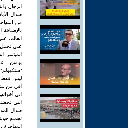
الرجال والن
طوال الأيام
من المهاجرا
بالإضـافة 
العالم، على
على تحمل ا
المؤتمر ال
يومين ، في
"ستكهولم".
ليس فقط في
أقل من مثيل
الى أخواته
التي تخضنه
طوال المدة 
تجمـع حول
المهاجرة ،