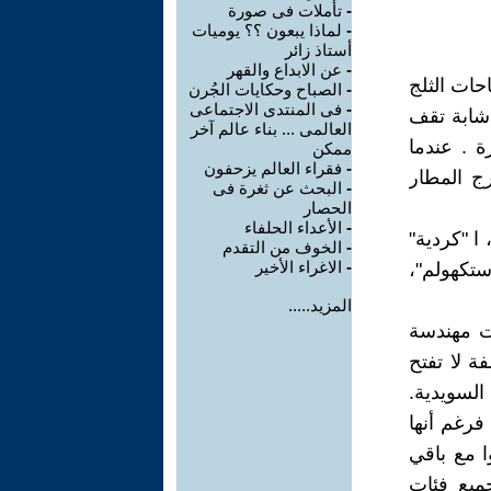
-
تأملات فى صورة
-
لماذا يبعون ؟؟ يوميات
أستاذ زائر
-
عن الابداع والقهر
ات الثلج
-
الصباح وحكايات الجُرن
-
فى المنتدى الاجتماعى
ة شابة تقف
العالمى ... بناء عالم آخر
 . عندما
ممكن
-
فقراء العالم يزحفون
رج المطار
-
البحث عن ثغرة فى
الحصار
-
الأعداء الحلفاء
 ا "كردية"
-
الخوف من التقدم
-
الاغراء الأخير
ستكهولم"،
المزيد.....
ت مهندسة
ة لا تفتح
السويدية.
فرغم أنها
ا مع باقي
جميع فئات