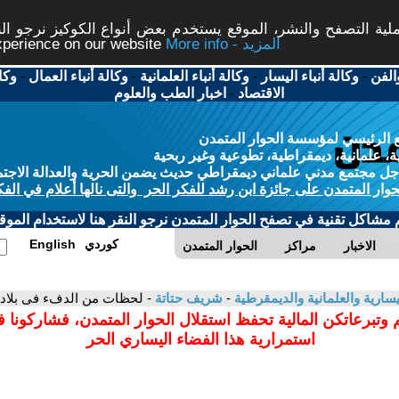
ة التصفح والنشر، الموقع يستخدم بعض أنواع الكوكيز نرجو النق
More info - المزيد
experience on our website
الفن
-
وكالة أنباء اليسار
-
وكالة أنباء العلمانية
-
وكالة أنباء العمال
-
وكا
الاقتصاد
-
اخبار الطب والعلوم
 الرئيسي لمؤسسة الحوار المتمدن
، علمانية، ديمقراطية، تطوعية وغير ربحية
ل مجتمع مدني علماني ديمقراطي حديث يضمن الحرية والعدالة الاجتم
حوار المتمدن على جائزة ابن رشد للفكر الحر والتى نالها أعلام في الفك
م مشاكل تقنية في تصفح الحوار المتمدن نرجو النقر هنا لاستخدام الموقع
كوردي
English
الاخبار
مراكز
الحوار المتمدن
سارية والعلمانية والديمقرطية
-
شريف حتاتة
- لحظات من الدفء فى بلاد ا
 وتبرعاتكن المالية تحفظ استقلال الحوار المتمدن، فشاركونا 
استمرارية هذا الفضاء اليساري الحر