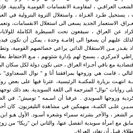
لشعب العراقـي ، لمقاومـة الانقسامات القوميـة والدينية. فإ
 ، يستحيل طـرد الغـزاة ، واستغلال الثروة البترولية في الع
ـراق. الاستعمار الجديد يسعى الى استغلال الانقسامات، وتعميقه
كراد عن العراق ، سيقعون تحت السيطرة الكاملة للولايات
 لذلك عليهم أن يسعوا الى إقامـة وحدة ، يمكن أن تكون فيدي
راد بقـدر مـن الاستقلال الذاتي يراعي خصائصهم القومية، وتطل
طي لامركزي ، يسمح لهم بإدارة شئونهم ، مـع الاحتفاظ بعل
تصادية مع باقي أجـزاء العراق ، حتى تكون دولة لكل سكان البل
لتالي ، قامت هي وزوجها بمرافقتنا أنا و " نوال السعداوي" 
ة انتهـت بزيارة للمكتبـة الرئيسية، عثرنا فيها على بعض روايا
لى روايات "نوال" المترجمة الى اللغة السويدية. بعد ذلك توجهن
كردية وزوجها السويدي . عرفنا أن اسـمه " توميش". في الص
ـيـن علـى الكنبـة، منهمكين في مشاهدة التليفزيون. كان أح
ر الشعر ، والآخر بشرته سمراء وشعره أسـود. الأول هـو ابن
بق مع امرأة سويدية انفصل عنها، والثاني ابن "ريكا" من زو
لطلاق قبـل أن تغادر العراق.