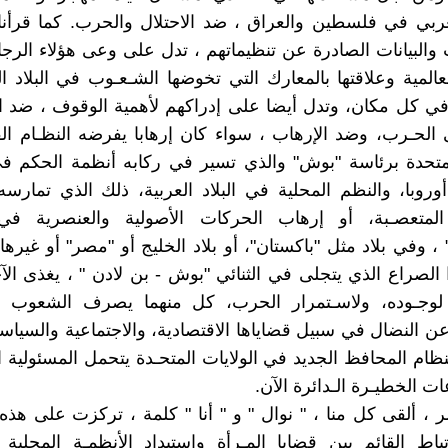
ربي في فلسطين والعراق ، ضد الاحتلال والحرب. كما قرأنا
والبيانات الصادرة عن تنظيماتهم ، تدل على وعى هؤلاء الرجا
عالمية وعلاقتها بالمعارك التي تخوضها الشـعـوب في البلاد ال
 كل مكان، وتدل أيضا على إدراكهم لأهمية الوقوف ، ضد ال
الحـرب، وضد الإرهاب ، سواء كان إرهابا يفرضه النظـام الق
لمتحدة برئاسة "بوش" والذي تسير في ركابه أنظمة الحكم في
أوروبا، والنظم المحلية في البلاد العربية، ذلك الذي تمارس
 المتعصـبة، أو إرهاب الحركات الأصولية والعنصرية في 
 ، وفي بلاد مثل "باكستان"، أو بلاد الخليج أو "مصر" أو غيره
لصراع الذي يتجلى في الثنائي "بوش - بن لادن " ، يغذى الآ
 لوجـوده، ولاسـتمرار الحرب، كل منهما يصرف الشعوب 
ن النضال في سبيل قضاياها الاقتصادية، والاجتماعية والسياسي
نظام المحافظ الجديد في الولايات المتحـدة يتحمل المسئولية ا
ت الخطيـرة الـدائرة الآن.
مر ، ألقى كل منا ، " نوال " و " أنا " كلمة ، تركزت على هذه 
باط القائم بين قضايا المـرأة واستبداد الأنظمـة المحلية 