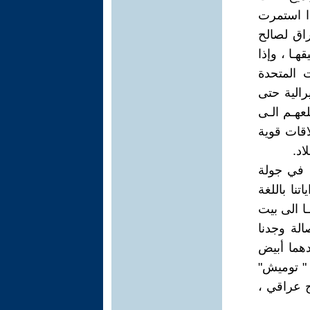
ذا استمرت
راق لصالح
ـا ، وإذا
 المتحدة
رالية حتى
عهـم الـى
اقات قوية
اد.
، في جولة
تنا باللغة
ـا الى بيت
الة وجدنا
دهما أبيض
 " توميش"
ج عراقي ،