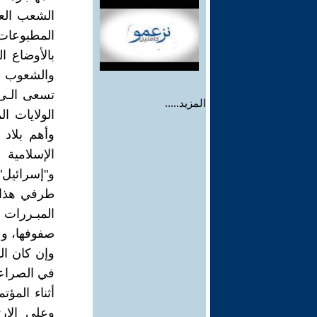
الشعب الع
المطبوعات 
بالأوضاع ال
والشعوب في
تسعى الـى 
المزيد.....
الولايات ا
وأهم بلاد 
الإسلامية
و"إسرائيل"
طرفي هذا ا
المبـررات
صفوفها، وع
وإن كان ال
في الصراعا
أثناء المؤت
وعلى الارت