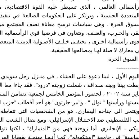
رأسمالي العالمي ، الذي تسيطر عليه القوة الاقتصادية، و
متعددة الجنسية ، ويرتكز على الحكومات الضالعة في تنفيذ
لسوق الحرة . وهي سياسات ترسخ معاناة نصف المجتمع من 
ر، والحـرب، والعنـف، وتتعاون في فرضها قوى الرأسمالية النيو
وى رأسمالية أخـرى ، تختفـى خـلـف الأصـولية الدينيـة المتعص
معارك لا صلة لهـا بمصالحها الحقيقية.
السوق الحرة
------------
يوم الأول ، لبينا دعوة على العشاء ، في منـزل رجل سويدي 
طت بيننا وبينه صـداقة ، شملت زوجته "درود". فقد جاءا معا ال
في شهر يناير سنة ٢٠٠٢ ، لحضور المؤتمر الخامس لجمعية تضامن ال
أسستها ورأستها " نوال " . و"بير جارتون" هو أحد أقطاب "حزب
 وينتمي الى جناحه اليساري. هو من الشخصيات التي تتعاطف
 الفلسطيني ضد الاحـتـلال الإسرائيلي، ومع نضال الشعب ا
ريكي - الإنجليزي. أما زوجته فهي من "الدنمارك" ، لكنها تت
ياسية" في جامعة "استكهولم"، كمـا أنـهـا مهتمـة بقضايا المرأ