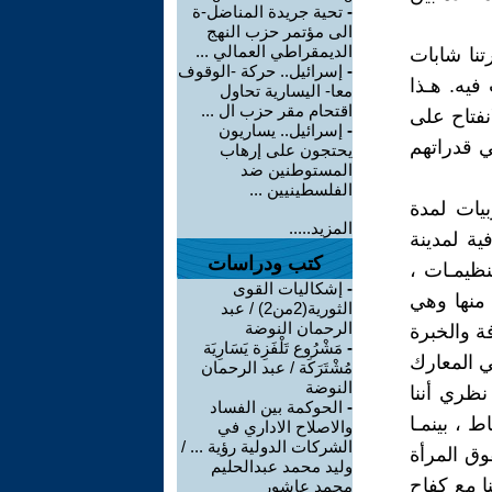
-
تحية جريدة المناضل-ة
الى مؤتمر حزب النهج
الديمقراطي العمالي ...
رتنا شابات
-
إسرائيل.. حركة -الوقوف
فيه. هـذا
معا- اليسارية تحاول
اقتحام مقر حزب ال ...
نفتاح على
-
إسرائيل.. يساريون
ي قدراتهم
يحتجون على إرهاب
المستوطنين ضد
الفلسطينيين ...
بيات لمدة
المزيد.....
ية لمدينة
كتب ودراسات
نظيمـات ،
-
إشكاليات القوى
 منها وهي
الثورية(2من2) / عبد
الرحمان النوضة
ة والخبرة
-
مَشْرُوع تَلْفَزِة يَسَارِيَة
ي المعارك
مُشْتَرَكَة / عبد الرحمان
النوضة
نظري أننا
-
الحوكمة بين الفساد
 ، بينمـا
والاصلاح الاداري في
الشركات الدولية رؤية ... /
ق المرأة
وليد محمد عبدالحليم
ا مع كفاح
محمد عاشور