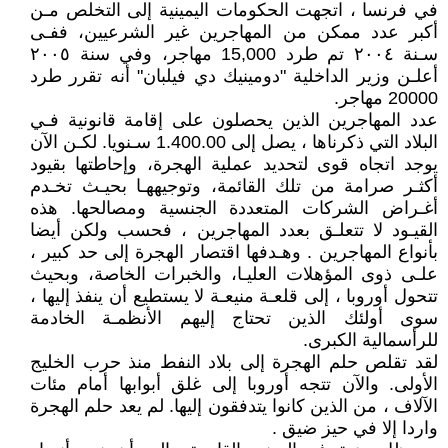
في فرنسا ، اتجهت الحكومات اليمينية إلى التخلص مـن
أكبر عدد ممكن من المهاجرين غير الشرعيين، ففـى
سـنة ٢٠٠٤ تم طرد 15,000 مهاجر، وفي سنة ٢٠٠٥
أعلـن وزير الداخلية "دومينيك دي فيلبان" أنه تقرر طرد
20000 مهاجر.
عدد المهاجرين الذين يحصلون على إقامة قانونية فـي
البلاد التي ذكرناها ، يصل إلى 1.400.00 سـنويا. لكـن الآن
يوجد اتجاه قوى لتحديد عملية الهجرة، وإحاطتها بقيود
أكثـر صرامة من تلك القائمة، وتوجيههـا بحيـث تخـدم
أغـراض الشركات المتعددة الجنسية ومصالحها. هذه
القيـود لا تتعلـق بعدد المهاجرين ، فحسب ولكن أيضا
بأنواع المهاجرين . وهـدفها اقتصار الهجرة إلى حد كبير ،
علـى ذوى المؤهلات العليـا، والخبرات الخاصة، وبحيث
تتحول أوروبا ، إلى قلعـة منيعـة لا يستطيع أن ينفذ إليها ،
سوى أولئك الذين تحتاج إليهم الأنظمـة الخادمة
للرأسمالية الكبرى.
لقد تقلص حلم الهجرة إلى بلاد النفط منذ حرب الخليج
الأولى. والآن تتجه أوروبا إلى غلق أبوابها أمام مئات
الآلاف ، من الذين كانوا يتدفقون إليها. لم يعد حلم الهجرة
واردا إلا في حيز ضيق .