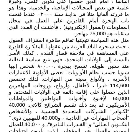
أساسا ، أمام الذين حصلوا على تكوين علمي، وخبرة
علمية في بعض المجـالات الإنتاجية، والخدمية. وهذا هو
ما قررته ألمانيا مثلا في بدايـة سنة ٢٠٠٠ ، عندما فتحت
باب الهجرة أمام القادرين على العمل في مجال
المعلومات (العقول الإلكترونية) ، فأعلنـت أن العـدد الذي
ستقبله هو 75,000 مهاجر.
مثل هذه السياسة نتيجتها تفاقم ظاهرة استنزاف العقول
، حيث ستحرم البلاد العربية من عقولهـا المفكـرة القادرة
على المساهمة في ملاحقة قطار التقدم . كذلك الأمـر
بالنسبة إلى الولايات المتحدة، فهي تتبع سياسة انتقالية
منذ سنين طويله، تسمح بهجرة .۸۰۰,۰۰ شخص إليها
سنويا حسب نظام للأولويات. تعطى الأولوية للاعتبارات
الأسرية ، ولأنواع معينة من المهارات. لذلك تخصص
114,600 فيـزا ، لأطفال، وأزواج، وزوجات المهاجرين
الذين حصلوا على إقامة دائمة في الولايات المتحدة، و
65,000 لإخـوة وأخـوات المواطنين والمواطنات
الأمريكيين. ثم بعد ذلك تقسم الشرائح کالاتی: 40,000
"لكـوادر" الشـركات المتعـددة الجنسية ، والأشخاص
"أصحاب المهارات غير العاديـة ، و40,000 للمهنيين ذوى "
التكــوين العـالي" و "القـدرات النـادرة"، و 40,0۰۰ للعمال
المهرة، والعمال غير المؤهلين الذين يلبـون احتياجات