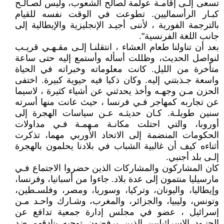
تسعى إلـى إقامـة عولمة لصالح الشعوب، وليس لصـالـح
كبـار الرأسماليين. تطوعت في الوقت نفسه للقيام
بالترجمة الفورية ، لأننى أجيـد الإنجليزية والإيطالية إلى
جانب اللغة الفرنسية".
بعد أن تناولنا طعام العشاء ، انتقلنـا إلـى مقـهـي قريـب
لنواصل الحديث، وظللت أسأله وأستمع إليه حتى ساعة
متأخرة من الليل. كانت معلوماته وخبراته في الحياة
واسعة جـذبتني إليه. وكان ذكيا فيه حيوية كبيرة. اختفى
الحزن مـن وجهـه وأخذ يحدثني عن أشياء كثيرة ، لاسيما
عن تجاربه كمهاجر فـي فرنسا ، حيث عانت منها أسرته
سنين طويلـة. كـان حديثـه عـن سياسات الهجرة إلى
أوروبا، والتي احتلت مكانـة مـهمـة فـي مداولات
الحكومات المنضمة إلى الاتحاد الأوربي مهما، تذكرت
أثناءه كيف أن غالبية الشباب في بلادنا يحلمون بالهجرة
إلـى بلد أجنبي.
كان المشاركون والمشاركات الذين حضروا الاجتماع فـي
مارسيليا منتمون إلى عدة بلاد. جاءوا من أسبانيا، وفرنسا،
وإيطاليا، واليونان، وتركيا، وسوريا، ومصر، وفلسـطين،
وتونس، وليبيا، والجزائر، والمغرب، وشـارك واحـد مـن
إسرائيل ، عضو في مجلس إدارة جمعية تدافع عن
الجنـود الإسرائيليين الذين يرفضون توجيه بنادقهم ضد