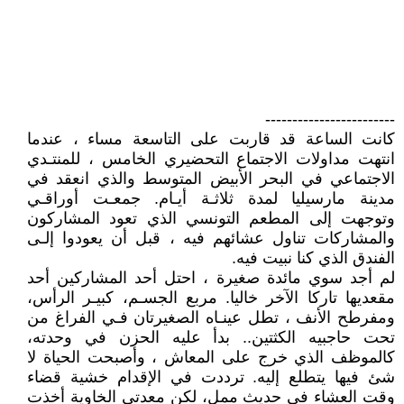
------------------------
كانت الساعة قد قاربت على التاسعة مساء ، عندما
انتهت مداولات الاجتماع التحضيري الخامس ، للمنتـدي
الاجتماعي في البحر الأبيض المتوسط والذي انعقد في
مدينة مارسيليا لمدة ثلاثـة أيـام. جمعـت أوراقـي
وتوجهت إلى المطعم التونسي الذي تعود المشاركون
والمشاركات تناول عشائهم فيه ، قبل أن يعودوا إلـى
الفندق الذي كنا نبيت فيه.
لم أجد سوي مائدة صغيرة ، احتل أحد المشاركين أحد
مقعديها تاركا الآخر خاليا. مربع الجسـم، كبيـر الرأس،
ومفرطح الأنف ، تطل عينـاه الصغيرتان فـي الفراغ من
تحت حاجبيه الكثتين.. بدأ عليه الحزن في وحدته،
كالموظف الذي خرج على المعاش ، وأصبحت الحياة لا
شئ فيها يتطلع إليه. ترددت في الإقدام خشية قضاء
وقت العشاء في حديث ممل، لكن معدتي الخاوية أخذت