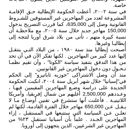
خاصة.
في سنة ٢٠٠٢، أعطت الحكومة الإيطالية حـق الإقامـة
المشروعة لعدد من المهاجرين غير المستوفين للشـروط
القانونية وصل إلى 635,000، كما قررت التصريح بدخول
150,000 مهاجر جديد خلال سنة ٢٠٠٥، مع ملاحظـة أن
نسبة كبيرة منهم ، تأتى من بلاد شرق أوربا لتتجه إلى
إيطاليـا وغيرها.
أصبحت إيطاليا منذ سنة ١٩٨٠ ، من البلاد التـي ينتقـل
إليها عدد كبير من المهاجرين . لكنها تفكر الآن في أن تحد
من هذا التدفق بتنفيذ سياسة "الكوتا" ، وأن تقيم نظمـا
تـحـول دون دخول المهاجرين غير القانونيين.
منذ أن وصل الاشتراکی "خوزيه ثاباتيرو" إلى الحكم
في"إسبانيا" خلال شهر أبريل سنة ٢٠٠٤، انكبت الحكومة
الجديدة على دراسة وضـع المهاجرين المقيمين فيهـا ،
وعـددهم 2,500,000 أغلبهم من شمال إفريقيا، وأمريكا
اللاتينيـة . فأعلنت أنها ستشرع في تقنين أوضـاع مـا لا
يـقـل عـن 650,000 مهاجر خلال الفترة القادمة، لكنها لم
تعلـن عـن السياسة التي ستتبعها في المستقبل ، إزاء
المهاجرين الجـدد . علماً بأن أسبانيا تستقبل ٢٣% من
المهاجرين غير الشرعيين، الذين يتجهون إلى أوروبا.