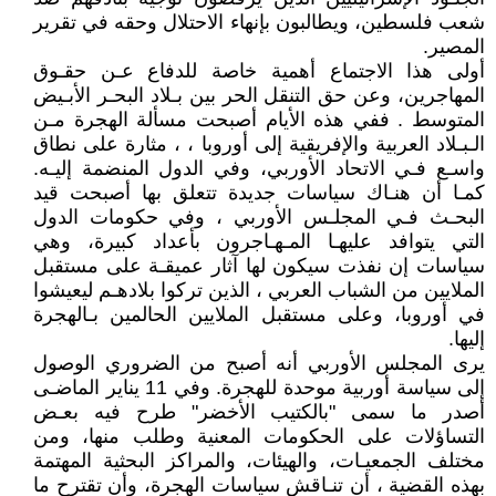
شعب فلسطين، ويطالبون بإنهاء الاحتلال وحقه في تقرير
المصير.
أولى هذا الاجتماع أهمية خاصة للدفاع عـن حقـوق
المهاجرين، وعن حق التنقل الحر بين بـلاد البحـر الأبـيض
المتوسط . ففي هذه الأيام أصبحت مسألة الهجرة مـن
الـبـلاد العربية والإفريقية إلى أوروبا ، ، مثارة على نطاق
واسـع فـي الاتحاد الأوربي، وفي الدول المنضمة إليـه.
كمـا أن هنـاك سياسات جديدة تتعلق بها أصبحت قيد
البحـث فـي المجلـس الأوربي ، وفي حكومات الدول
التي يتوافد عليهـا المـهـاجرون بأعداد كبيرة، وهي
سياسات إن نفذت سيكون لها آثار عميقـة على مستقبل
الملايين من الشباب العربي ، الذين تركوا بلادهـم ليعيشوا
في أوروبا، وعلى مستقبل الملايين الحالمين بـالهجرة
إليها.
يرى المجلس الأوربي أنه أصبح من الضروري الوصول
إلى سياسة أوربية موحدة للهجرة. وفي 11 يناير الماضـى
أصدر ما سمى "بالكتيب الأخضر" طرح فيه بعـض
التساؤلات على الحكومات المعنية وطلب منها، ومن
مختلف الجمعيـات، والهيئات، والمراكز البحثية المهتمة
بهذه القضية ، أن تنـاقش سياسات الهجرة، وأن تقترح ما