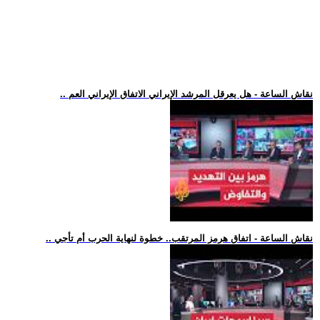
.. نقاش الساعة - هل يعرقل المرشد الإيراني الاتفاق الإيراني العم
.. نقاش الساعة - اتفاق هرمز المرتقب.. خطوة لنهاية الحرب أم تأجي