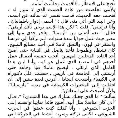
تحتج على الانتظار ، فأقدمت وجلست أمامه.
ولأنني تخلصت من عادة الصمت الذي لا مبرر له ،
فتحـت معه الحديث. قدمت نفسي ثم سألته عن اسمه،
وعن البلد التي أتي منه. قال : " اسمى إدوار باطمانيان ،
وأنا فرنسي". قلت :" لكن هذا الإسم يوحي بأنك أرمني".
فقال: " نعم أصلي من "أرمينيا".. هاجر جدي منها إلى
مصر حيث عمل حوذيا لمدة سنوات، ثـم تركها إلى فرنسا
واستقر في ليون، والتحق عاملا فـي أحـد مصانع النسيج،
كان نشطا، وطموحا فأخذ يناضل في النقابة حتى أصبح
أحد القادة المحليين المهمين. أنجب خمسة أطفـال عمل
أحدهم في المصنع الذي عمل هو فيه، وأنـا ابـن هـذا
العامل الذي ارتقى ، ليصبح عاملا فنيا وجاهد حتى
أرسلني إلى الجامعة في باريس ، حصلت على دكتوراه
في الكيمياء وأصبحت أستاذا ، أدرس لعدة سنين إلى أن
انتقلـت إلـى المختبرات الكيميائية في مدينة "مارسيليا"،
والآن أصبحت على المعاش".
سألته: " ما الذي جعلك تشارك في هذا المنتـدى؟ ". قـال
"أبي كان مناضلا مثل أبيه. أصبح قائدا نقابيـا وانضـم إلـى
الحزب الشيوعي ، وأنا كذلك كنت عضوا في الحزب
الشيوعي ، لكننى تركته وصرت أنشط في الحركة التي