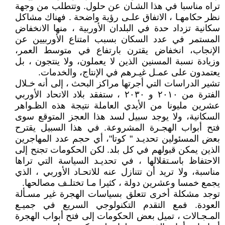
تراه مناسبا في هذا الشـان عن حلول. وتتطلب من وجهة
نظر حكامهـا ، الاتفاق علـى رؤية واضحة . فهناك مشاكل
سكانية تزداد حدة في البلدان الأوربية ، منها الانخفاض
المستمر في عدد السكان بسبب امتناع الأوربيين عن
الإنجاب، انخفاض يقترن بارتفاع في متوسط العمر،
وزيادة نسبة المسنين الذين لا يعملون، ولا ينتجون ، بل
يعتمدون على عمـل غيـرهم في الإنتاج، والخدمات.
تشير الدراسات التي أجرتها مراكز البحث ، إلى أنه خـلال
الفترة من ۲۰۱۰ و ۲۰۳۰ ، ستفقد بلاد الاتحاد الأوربي
عشرين مليونا من الأيدي العاملة نتيجة هذه الظـواهر
السكانية، ولا يوجد سبيل لسد هذا العجز المتوقع سوى
فتح أبواب الهجـرة المشروعة. في هذا السبيل يقترح
بعض المسئولين تحديـد " كوتا"، أي حجم عدد المهاجرين
الذين يمكن قبولهم في كل بلد. لكن الحكومات تجنح إلى
الاحتفاظ باسـتقلالها ، في تحديـد السياسة التي تراها
مناسبة، ولا تريد أن تتنازل عنه للاتحـاد الأوربي ، الذي
يجمع خمسا وعشرين دولة ، كثيرا مـا تختلـف مصالحها.
توجد مشكلة أخرى تتعلق بسياسات الهجرة غير مسـألة
العودة. فمع التقدم التكنولوجي السريع في جميـع
المـجـالات ، تميل بعض الحكومات إلى فتح أبواب الهجرة