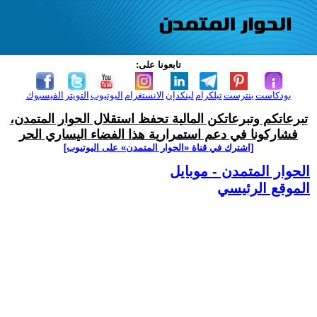
تابعونا على:
بودكاست
بنترست
تيلكرام
لينكدإن
الانستغرام
اليوتيوب
التويتر
الفيسبوك
تبرعاتكم وتبرعاتكن المالية تحفظ استقلال الحوار المتمدن،
فشاركونا في دعم استمرارية هذا الفضاء اليساري الحر
[اشترك في قناة ‫«الحوار المتمدن» على اليوتيوب]
الحوار المتمدن - موبايل
الموقع الرئيسي