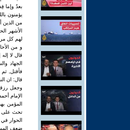
يؤمنون بالل
من الذين أ
الأشهر ال
لهم كل مرصد 
و من الأحا
قال لا إله 
الجهاد وال
فأقتل, ثم 
قال: ان الن
وجعل رزقي
الإمام أحمد
المؤمن بهذ
تحث على ال
الحوار في 
ضعف المسلم