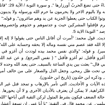
بعدُ وإما فِداءً حتى تضعَ الحرب
ه ولا باليوم الاخر ولا يحرمون ما حرم الله ورسوله ولا يدينون
وتوا الكتاب حتى يعطوا الجزية عن يد وهم صاغرون", و قوله:" ف
حرم فإقتلوا المشركين حيث و جدتموهم و خذوهم وإحصروهم 
" التوبة/ الاية 5.
ديث, قول محمد: "أمرت أن أقاتل الناس حتى يقولوا لا إله إلا
إلا الله فقد عصم مني نفسه وماله إلا بحقه وحسابه على الله" 
سير). و قوله: "والذي نفس محمد بيده لوددت أن أغزو في س
أغزو فأقتل, ثم أغزو فأقتل " ( نفس المرجع), و عن عبد الل
بي قال:" بعثت بين يدي الساعة بالسيف, حتى يعبد الله وحده لا
 تحت ظل رمحي, وجعل الذل والصغار على من خالف أمر
, وذكره ابن خلدون (تاريخ ابن خلدون).
ه الآيات و الأحاديث, التي تأمر بالإرهاب و تمجد قتل غير ا
كراهية, لا يمكن أن يعترف بالأديان الآخرى و لا أن يحورها,
حالة الضعف فيكون بشرط المثول لركن التقية التي أباحها "الله
ين, عن محمد قال في التقية: "يا أبا عمر, إن تسعة أعشار