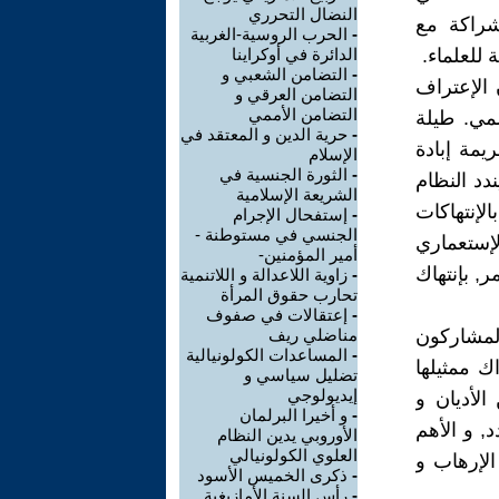
النضال التحرري
شراكة مع
-
الحرب الروسية-الغربية
للعلماء.
الدائرة في أوكراينا
-
التضامن الشعبي و
 الإعتراف
التضامن العرقي و
التضامن الأممي
المي. طيلة
-
حرية الدين و المعتقد في
ريمة إبادة
الإسلام
-
الثورة الجنسية في
دد النظام
الشريعة الإسلامية
لإنتهاكات
-
إستفحال الإجرام
الجنسي في مستوطنة -
الإستعماري
أمير المؤمنين-
ر, بإنتهاك
-
زاوية اللاعدالة و اللاتنمية
تحارب حقوق المرأة
-
إعتقالات في صفوف
المشاركون
مناضلي ريف
-
المساعدات الكولونيالية
ك ممثيلها
تضليل سياسي و
إيديولوجي
الأديان و
-
و أخيرا البرلمان
, و الأهم
الأوروبي يدين النظام
العلوي الكولونيالي
الإرهاب و
-
ذكرى الخميس الأسود
-
رأس السنة الأمازيغية