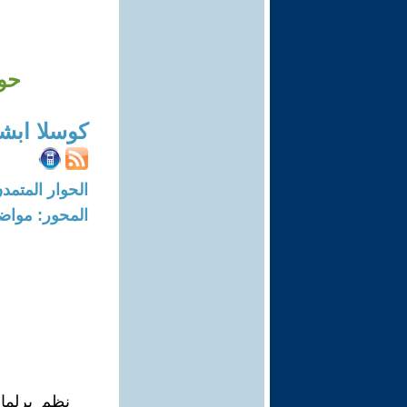
حوا
كوسلا ابش
الحوار المتمدن-العدد: 7654 - 23
المحور: مواض