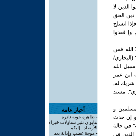
ُ أورزارها ", و سورة التوبة / الآية 29: "قاتلوا الذين لا
 دين الحق
إذا انسلخ
وإ قعدوا
 الله فمن
(البخاري/
بيل الله
ه ابن عمر
 شريك له,
ي", مسند
لمسلمين و
أخبار عامة
 و إن حدث
-
ظاهرة جوية نادرة
بتايوان تثير تساؤلات خبراء
" في حالة
الأرصاد.. إليكم ...
-
موجة غضب وإدانة بعد
 الدين في