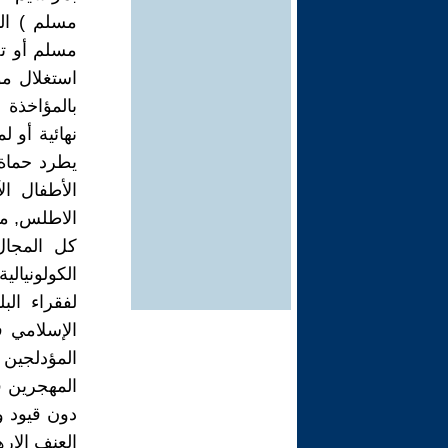
مسلم ) ال
مسلم أو تح
استغلال مؤ
بالمؤاخذة 
نهائية أو 
يطرد حماة 
الأطفال ا
الاطلس, من 
كل المجال
الكولونيال
لفقراء الب
الإسلامي ف
المؤدلجين 
المهجرين ف
دون قيود و 
العنف الإره