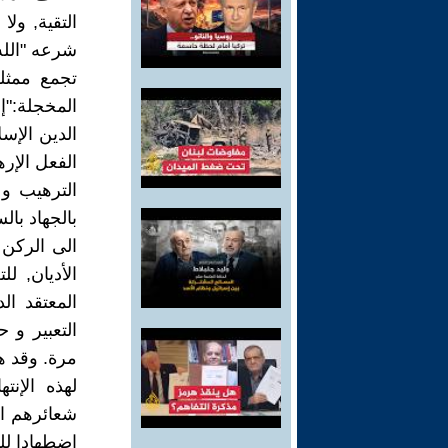
التقية, ولا
شرعه "الله
تجمع ممثلي
المخجلة:"إ
الدين الإس
الفعل الإر
الترهيب و 
بالجهاد بال
الى الركن 
الأديان, ل
المعتقد ال
التعبير و 
مرة. وقد ه
لهذه الإن
إضطهادا لل