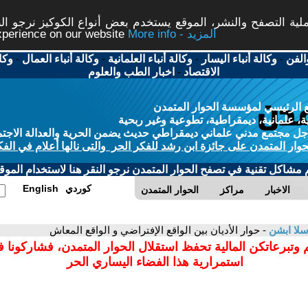
ة التصفح والنشر، الموقع يستخدم بعض أنواع الكوكيز نرجو النق
More info - المزيد
experience on our website
الفن
-
وكالة أنباء اليسار
-
وكالة أنباء العلمانية
-
وكالة أنباء العمال
-
وكا
الاقتصاد
-
اخبار الطب والعلوم
 الرئيسي لمؤسسة الحوار المتمدن
، علمانية، ديمقراطية، تطوعية وغير ربحية
ل مجتمع مدني علماني ديمقراطي حديث يضمن الحرية والعدالة الاجتم
حوار المتمدن على جائزة ابن رشد للفكر الحر والتى نالها أعلام في الفك
م مشاكل تقنية في تصفح الحوار المتمدن نرجو النقر هنا لاستخدام الموقع
كوردي
English
الاخبار
مراكز
الحوار المتمدن
لا ابشن
- حوار الأديان بين الواقع الإفتراضي و الواقع المعاش
 وتبرعاتكن المالية تحفظ استقلال الحوار المتمدن، فشاركونا 
استمرارية هذا الفضاء اليساري الحر