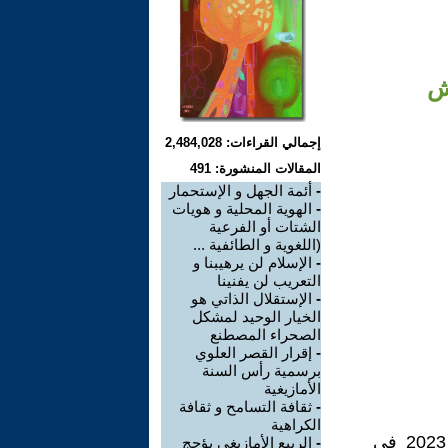
اش
إجمالي القراءات: 2,484,028
المقالات المنشورة: 491
-
أئمة الجهل و الإستحمار
-
الهوية المحلية و هويات
الشتات أو الفرعية
(اللغوية و الطائفية ...
-
الإسلام لن يرهيبنا و
التعريب لن يفنينا
-
الإستقلال الذاتي هو
الخيار الوحيد لمشكل
الصحراء المصطنع
-
إقرار القصر العلوي
برسمية رأس السنة
الأمازيغية
-
ثقافة التسامح و ثقافة
الكراهية
نظم برلمان مورك و الاتحاد البرلماني الدولي, من 13 إلى 15 يونيو 2023 في
-
الربيع الأمازيغي يؤجج