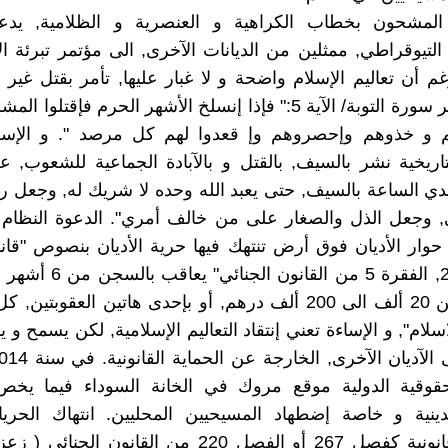
لمشحون بخطاب الكراهية و العنصرية و الظلامية, يدعو
 التيوقراطي, ممثلين من الديانات الآخرى, الى مؤتمر تبرئة ا
غم أن تعاليم الإسلام واضحة و لا غبار عليها, تأمر بقتل غير 
فبماذا نفسر سورة التوبة/ الآية 5:" فإذا إنسلخ الأشهر الحرم فإقت
 و خذوهم وإحصروهم وإ قعدوا لهم كل مرصد ". و الإ
تاريخية نشر بالسيف, بالقتل و بالآبادة الجماعية للشعوب, 
دي الساعة بالسيف, حتى يعبد الله وحده لا شريك له, وجعل
وجعل الذل والصغار على من خالف أمري". الدعوة النظام 
حوار الأديان فوق أرض تنتهك فيها حرية الأديان بنصوص "قانو
الفصل 267, الفقرة 5 من القانون
وبغرامة من 20 ألف الى 200 ألف درهم, أو بإحدى هاتين العقوبت
سلام", و الإساءة تعني إنتقاد التعاليم الإسلامية, لكن يسمح و
لحقوقية الدولية موقع مروك في الخانة السوداء فيما يخص 
ينية و خاصة إضطهاد المسيحيين المحليين. انتهاك الحريات
بمراسيم قانونية كفصل 267 أو الفصل 220 من القانون ال