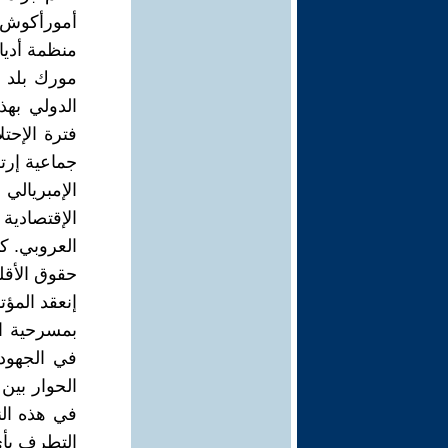
أمورأكوش (
منظمة أديا
مورك بلد أ
الدولي بهذا
فترة الإحتل
جماعية إرت
الإمبريالي
الإقتصادية 
العروبي. كم
حقوق الأقلي
إنعقد المؤ
بمسرحية ال
في الجهود ا
الحوار بين 
في هذه الن
التطرف بأي