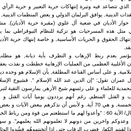
لذي تتصاعد فيه وتيرة إنتهاكات حرية التعبير و حرية الرأي و
دات الدينية, يوافق البرلمان الدولي و بعض المنظمات الدينية, 
حوار الأديان في ضعية آل علوي (مقبرة حرية الأديان). مش
 مثل هذه المسرحيات هو تزكية للنظام التيوقراطي بما ي
إنتهاك الحقوق و الحريات الأساسية, و خاصة إنتهاك حرية الأدي
قد.
مؤتمر بعدم ربط الإرهاب و التطرف بأية ديانة, هو مطل
 الأغلبية العظمى من العمليات الإرهابية خططت و نفذت بعق
لامية, و على أساس القناعة المطلقة, بأن الإسلام هو وحده دي
ية 19/ ال عمران تقول: "إن الدين عند الله الإسلام ". فشيوخ الإس
حمدية للعلماء و على رئسهم شيخ الأزهر, يمارسون التقية لتبرئ
 و القتل المنظم, رغم أنهم يرددون يوميا آيات القتل و ا
صلواتهم الخمسة, و هي 70 آية. و لأبس أن نذكرهم ببعض الآيات و 
سورة الانفال/ الآية 60 : "وأعدوا لهم ما استطعتم من قوة ومن رباط 
 وعدوكم واخرين من دونهم لا تعلمونهم الله يعلمهم". و س
 4: "فإذا لقيتم الكفار فضرب الرقاب حتى اذا أثخنتموهُم فشُدوا الوثاق 