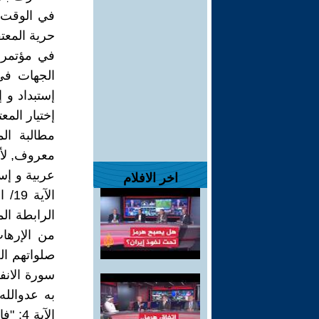
في الوقت ا
حرية المعتق
في مؤتمر 
الجهات في
إستبداد و 
إختيار المعت
مطالبة ال
معروف, لأن
عربية و إس
اخر الافلام
الآ
الرابطة الم
من الإرهاب
به عدوالله
الآية