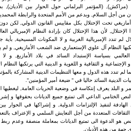
مراكش), (المؤتمر البرلماني حول الحوار بين الأديان), ب
ن من أجل السلام, وبدعم من الأمم المتحدة والرابطة المحمدية 
مازيغي تحت الإحتلال بكل مقاييس القانون الدولي, لكن دون
 الإحتلال, لأن هذا الإحتلال كان بإرادة النظام الإمبريالي الع
ال لم تندد الإمبريالية الغربية و لا المكونات المسيحية, بأية ج
كبها النظام آل علوي الإستعماري ضد الشعب الأمازيغي, و لم ين
 العالمي بسياسة الإستبداد السائد في بلاد الأمازيغ, و لا با
و الإجتماعية و الثقافية و اللغوية و الدينية التي يرتكبها النظام 
ا لم تندد هذه الدول و معها التنظيمات الدينية المشاركة بالمؤتم
ات الدينية السائد حاليا في " ضيعة أمير المؤمنين".
تمر و البلد يعرف إنتكاسة في وضعية الحريات العامة, ليغطيها 
نص الختامي الداعي الى تمتيع جميع الديانات بحقوقها و إشرا
لهادفة لتنفيذ الإلتزامات الدولية, و إشراكها في الحوار بين 
الثقافات المتعددة من أجل التعايش السلمي و الإعتراف بالتعدد
ص هو الدعوة الى تمتيع الديانات بمعاملة منصفة وعدم ربط 
 جهة من هذه الأديان.