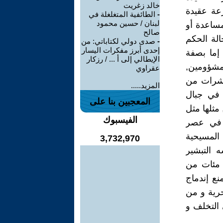
خالد زغريت
عة عقيدة
-
الطائفية المتغلغلة في
لبنان / حسين محمود
مساعدة أو
صالح
الة الحكم
-
صدى دولي لكتاباتي: من
إحدى أبرز مفكرات اليسار
إما بصفة
الإيطالي إلى أ ... / رزكار
لمشؤومين,
عقراوي
لعشرات من
المزيد.....
 في جبال
المعجبين بنا على
مثلها مثل
الفيسبوك
د في عصر
 المسيحية
3,732,970
ه التبشير
 مئات من
نع إندماج
حرية و من
ي التخلف و