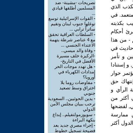
تصريحات -مشينة- ضد
الكذب الذي
المسلمين أطلقها قيادي
...
متعمد. في
-
القوات الإسرائيلية توسع
ب بكذبته
توغلها جنوب لبنان وتقيم
ساتراً ترابي ...
برئ أحكام
-
السلطات العراقية تحقق
 - من هذا
مع 4 عناصر شرطة بتهمة
الاعتداء الجنسي ...
أحاديث في
-
وفاة والد ميسي..
-الركيزة خلف مسيرة
ين و تأمر
الأفضل في التاريخ-
 و إستنادا
-
هل تهدد موجات الحر
إمدادات الكهرباء في
ؤتمر حوار
أوروبا؟
إنتهاك حق
-
مفاوضات روما بلا
اختراق وسط تصعيد
ة الرأي و
جنوبي
ي أكثر من
-
يدين الحوثيين.. السعودية
ترحب ببيان مجلس الأمن
ي, لفضحها
الدولي
ن ممارسة
-
سويوزمولتفيلم.. إبداع
بنكهة البراءة
قرير امريكي وضع مروك في المرتبة 31 بين الدول أكثر
-
إجراء مصري جديد بعد
فضيحة تسجيل خطوط