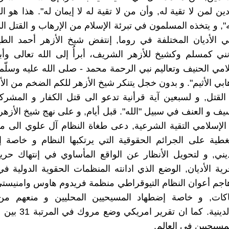
 دين لمن لا تقية له, وأن من لا تقية له لا إيمان له". هذا هو 
", و يتخذه المسلمون في تبرئة الإسلام من الإرهاب و القتل ال
 الأديان المختلفة في روما, إنتفض شيخ الأزهر أحمد الطي
نني كمسلم وكشيخ للأزهر الشريف، أبرأُ إلى الله تعالى وأ
لامي الحنيف وتعاليم نبي الرحمة محمد - صلى الله عليه وسلّم
هابي الأثيم". و بدون خجل يتنكر شيخ الأزهر للكم الضخم من ال
القتل, و لسبعين آية قرأنية تدعو الى قتل الكفار و المشرك
سيف و العنف في سبيل "الله". قبل أيام, و على نهج شيخ الأزهر,
الإسلامي التقية الشرعية, دعى طغاة النظام آل علوي الى م
لتغطية على الجرائم الحقوقية التي يرتكبها النظام و خاصة 
ديني, و لتحويل الأنظار عن الواقع المأساوي في إنتهاك حري
حرية الأديان, الوضع الذي ادانته المنظمات الحقوية الدولية ف
اجم أعوان النظام التيوقراطي منظمة فريدوم هاوس وامنيست
تهاكات, و خاصة إضطهاد المسيحيين المحليين و منعهم م
شعائرهم الدينية. كما ان ت
مسيحيين في العالم.