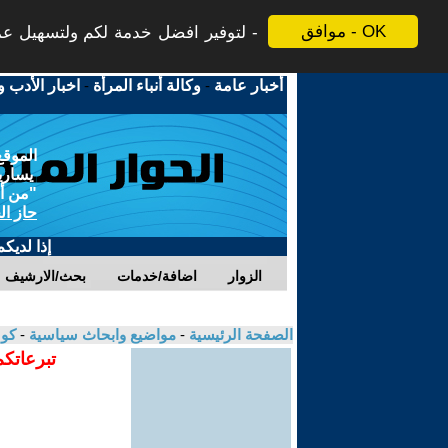
موافق - OK
لتوفير افضل خدمة لكم ولتسهيل عملي
أخبار عامة
-
وكالة أنباء المرأة
-
اخبار الأدب و
الموقع
يسارية
"من أج
حاز ال
إذا لديك
الزوار
اضافة/خدمات
بحث/الارشيف
الصفحة الرئيسية
-
مواضيع وابحاث سياسية
-
كوس
تبرعاتكم