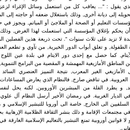
ذي يقول : "... يعاقب كل من استعمل وسائل الإغراء لزعز
ويله إلى ديانة أخرى, وذلك باستغلال ضعفه أو حاجته إلى ال
سسات التعليم أو الصحة أو الملاجئ أو المياتم, ويجوز في ح
أن يحكم بإغلاق المؤسسة التي استعملت لهذا الغرض, وذلك 
لمدة لا تزيد على ثلاث سنوات ". تحت ذريعة هذين الفصلين ا
الطفولة, و تغلق أبواب الدور الخيرية, من تآوي و تطعم ا
لآيتام, كما حصل مع إحدى دور الايتام في بلدة عين اللوح
المناطق الأمازيغية المهمشة و المقصية من البرامج التنموية, 
 الأمازيغي الغير المعرب, نتيجة التمييز العنصري السائ
ية العروبية. في تناقض صارخ, فالنظام الذي يعارض المساعادات
لد, و يطرد القلة من المبشرين الأوروبين, لكنه يحل لنفس
ي الديار الغربية. في رمضان الأخير أرسل النظام آل علوي
السلفيين الى الخارج, خاصة الى أوروبا للتبشير الإسلامي و م
ي مجتمعات الإقامة و ذلك بنشر الثقافة الظلامية الإرهابية ب
لا قوانين أوروبية تمنع التبشير بالتعاليم الإسلامية الغارقة ف
ابي.