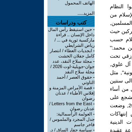
الهاتف المحمول
ا النظام
المزيد.....
لإسلام من
كتب ودراسات
المسلمين,
-
حين استيقظ رأس المال
لوا المشركين حيث
داخل الإنسان .. قراءة
سلام حسب
ماركسية ثورية في ... /
رياض الشرايطي
عن محمد:"
-
ابجديات العطاء / انتصار
 رزقي تحت
كامل جفلان الخشت
-
مجلة سلاح النقد، عدد
آل علوي,
جوان-جويلية-اوت 2026 /
مجلة سلاح النقد
نية", مثل
-
حقوق العصر / أحمد
 الجنائي" يعاقب بالسجن من 6 أشهر الى سنتين
التاوتي
-
قصة الأمراض المزمنة و
ين, كل من أساء
إفلاس الأطباء / عدنان
 يشجع على
رضوان
Letters from the East /
-
الإساءة الى الآديان الآخرى, الخارجة عن الحماية القانونية. في سنة 2014, وضعت
عدنان رضوان
إنتهاكات
-
العولمة الرأسمالية:
جدل المجرد والملموس /
 الدينية
فاخر جاسم
جنائي ( زعزعة عقيدة
-
سياسة حفار الساق / د.