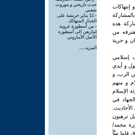
حدث تاريخي و موروث
 إنتهاكات
شعبي
بالمشاركة
-
11 يناير خربشة على
الجدار المتهالك
اركة هذه
-
من أسطورة عروبة
قترفه من
إمازيغن الى أسطورة
الأصل الأمازوني
ان و حرية
المزيد.....
ب إسلامي
ول و أيدي
ن الرب, و
لام و منهم
ة الإسلام
لجهاد في
بعض الأحاديث,
الخيل ترهبون
ورة محمد/
فإما منَّاً