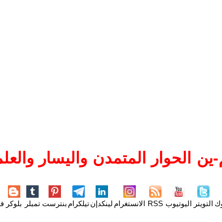
ين الحوار المتمدن واليسار والعلم
وك
التويتر
اليوتيوب
RSS
الانستغرام
لينكدإن
تيلكرام
بنترست
تمبلر
بلوكر
فل