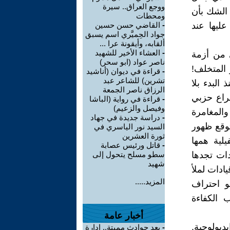
ووجع العراق.. سيرة
 الشك بأن
ومحطات
عليها عند
-
القاضي حسن حسين
جواد الحِميَّري اسم يسبق
ألقابه، وأيقونة عرا ...
-
العشاء الأخير للشهيد
 من أزمة
ناصر عواد (ابو سحر)
 المتخلف!
-
قراءة في ديوان (أناشيد
تشرين) للشاعر عبد
البدء بلا
الرزاق ناصر الجمعة
راع حزبي
-
قراءة في رواية (الباشا
وفيصل والزعيم)
المغامرة
-
دراسة جديدة في جهاد
 توقع ظهور
السيد نور الياسري في
ثورة العشرين
لية همها
-
قاتل ورئيس عصابة
ات تجدها
سطو مسلح يتحول إلى
شهيد
ادات لملأ
المزيد.....
و احتراف
 الكفاءة
أخبار عامة
ديولوجية.
-
بعد حوادث مميتة.. إدارة