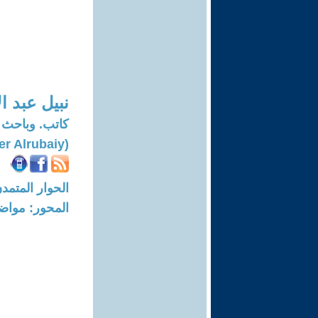
نبيل عبد ال
كاتب. وباحث
(Nabeel Abd Al- Ameer Alrubaiy)
الحوار المتمدن-العدد: 7636 - 3
المحور: مواض