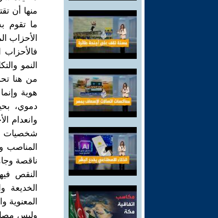
منها أن تق
ما تقوم به
الأحزاب الم
فالأحزاب ا
النمو والت
من هنا تحو
هوية وإنم
دموي، بحي
وانعدام الأ
شخصيات سي
المناصب و
ناقصة وجاه
النقص فيها
الخديعة و
المعنوية وا
وليس مصادف