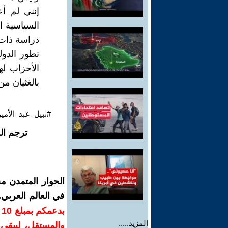
إنني لم أ
السياسية ا
دراسة ذات 
تطور الدول
الأحزاب لها
بالغثيان من
#نبيل_عبد_الأمير
ترجم ال
الحوار المتمدن م
في العالم العربي
ب
المزيد.....
والمستقل، ليبقى ص