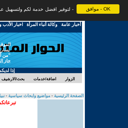
موافق - OK
لتوفير افضل خدمة لكم ولتسهيل عملي
أخبار عامة
-
وكالة أنباء المرأة
-
اخبار الأدب و
الموقع
يسارية
"من أج
حاز ال
إذا لديك
الزوار
اضافة/خدمات
بحث/الارشيف
الصفحة الرئيسية
-
مواضيع وابحاث سياسية
-
نبي
تبرعاتكم