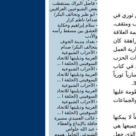
-
فاضل البراك يستقطب
بعض الشيوعيين العراقيين
-
ابو طبر وتحالف البكر/
ق ثوري في
صدام/ ناظم كزار
يب ومثقف،
-
سلام إبراهيم وحكاية
العشق بين مسقط رأسه
ة العلاقة
والأدب
اهقة كان
-
بغداد مدينة الخوف
بتحالف البكر/ صدام
رية العمل
-
الأحزاب الشيوعية
ات الحزب
العربية وذيليتها للاتحاد
السوفيتي (الحلقة ا ...
ي في كتاب
-
الأحزاب الشيوعية
اً ثورياً
العربية وذيليتها للاتحاد
السوفيتي (الحلقة ا ...
-
الأحزاب الشيوعية
العربية وذيليتها للاتحاد
ومة عليها
السوفيتي (الحلقة ا ...
والجماعات
-
الأحزاب الشيوعية
العربية وذيليتها للاتحاد
السوفيتي (الحلقة ا ...
لا يمكنها
-
غالب العميدي مسيرة
حافلة بالإبداع والعطاء
 جميعها هي
-
عبد الله حلواص
 الذي جعل
الشيوعي الحامل هموم