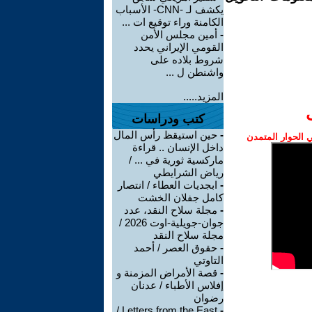
يكشف لـ -CNN- الأسباب
الكامنة وراء توقيع ات ...
-
أمين مجلس الأمن
القومي الإيراني يحدد
شروط بلاده على
واشنطن ل ...
المزيد.....
كتب ودراسات
-
حين استيقظ رأس المال
الحوار المتمدن
داخل الإنسان .. قراءة
ماركسية ثورية في ... /
رياض الشرايطي
-
ابجديات العطاء / انتصار
كامل جفلان الخشت
-
مجلة سلاح النقد، عدد
جوان-جويلية-اوت 2026 /
مجلة سلاح النقد
-
حقوق العصر / أحمد
التاوتي
-
قصة الأمراض المزمنة و
إفلاس الأطباء / عدنان
رضوان
Letters from the East /
-