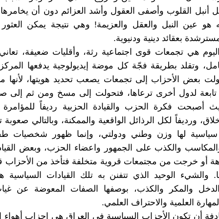
تل أنبل القلوب وأصفى العقول وأشد العزائم دون أن يخامرها
 هو عين النبل والعقل والعزيمة! وهي نتيجة يمكن العثور 
سترشدة بعقائد دينية ودنيوية.
ليوم هي تجمعات قوى اجتماعية رثة، وأقليات ضعيفة، تعاني
كامل، وتقلد بطريقة فجّة كل موضة إيديولوجية يدفعها المركز
لت بعض الأحزاب إلى تجمعات يصعب تحديد هويتها، لأنها منذ 
ا تابعة لدول أخرى ترعاها، فتحولت إلى مسخ ومن ثم إلى ص
ث أصبحت فكرة الحزب والقيادة الحزبية رديفاً للمؤامرة و
خلاق، ورديفاً لكل الرذائل الواقعية والممكنة، وبالتالي صعوبة
اسية لها وزن وطني ودولتي، وإنما ظهور شخصيات طفي
المكاسب والكذب على الجمهور واعضاء الحزب، وبعض القياد
ة أو خرجت من مجتمعات قروية متخلفة فتأخذ من الأحزاب قي
. والشيء الوحيد الذي تتفنن به تلك القيادات السياسية ه
الدخل والمكر والكذب، بوصفها الصفات المعوضة عن غياب
لمهارة العلمية والاحتراف العلمي.
ة أن تكون الأحزاب السياسية في العراق هي احزاب أهواء إي