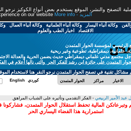
ة التصفح والنشر، الموقع يستخدم بعض أنواع الكوكيز نرجو النق
More info - المزيد
experience on our website
الفن
-
وكالة أنباء اليسار
-
وكالة أنباء العلمانية
-
وكالة أنباء العمال
-
وكا
الاقتصاد
-
اخبار الطب والعلوم
 الرئيسي لمؤسسة الحوار المتمدن
، علمانية، ديمقراطية، تطوعية وغير ربحية
ل مجتمع مدني علماني ديمقراطي حديث يضمن الحرية والعدالة الاجتم
حوار المتمدن على جائزة ابن رشد للفكر الحر والتى نالها أعلام في الفك
م مشاكل تقنية في تصفح الحوار المتمدن نرجو النقر هنا لاستخدام الموقع
كوردي
English
الاخبار
مراكز
الحوار المتمدن
ل عبد الأمير الربيعي
- الفكر التقدمي وتأثيره على الشباب المراهق
 وتبرعاتكن المالية تحفظ استقلال الحوار المتمدن، فشاركونا 
استمرارية هذا الفضاء اليساري الحر