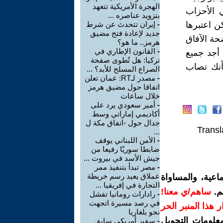
الهجرة الأمريكية تتعهد
 الأحزاب
بتزويد عناصره ...
ن اعتبرها
-
إيران تتحدث عن شرط
جديد لإعادة فتح مضيق
حة الآفاق
هرمز.. ما هو؟
-
القانون الإطاري في
أجد جميع
تركيا: هل تُطوى صفحة
فأنك تصاب
الصراع المسلح للأبد؟ ...
-
مصدر لـRT: عمان تعلن
اتفاقا حول مضيق هرمز
خلال ساعات
-
أمير سعودي يرد على
أكاديمي إماراتي وسط
جدال حول -اتفاق مكة ل
Transl
...
-
الأمن اللبناني يوقف
ضابطا سوريّا رفيعا من
جيش الأسد في بيروت ...
-
مصر تبدأ بتنفيذ ممر
عملاق يعيد رسم خريطة
اعية، والمساواة
التجارة في إفريقيا ...
م.
ساهم/ي معنا!
-
رادارات رومانيا تفشل
في رصد مسيرة اتجهت
رار هذا المنبر الحر
نحو بلغاريا
معلومات التحويل
-
سفير أمريكي سابق