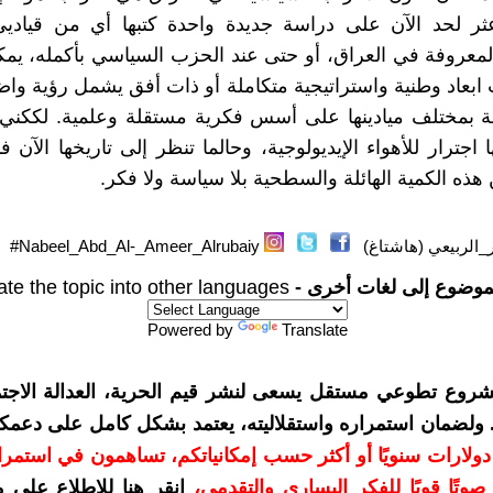
عثر لحد الآن على دراسة جديدة واحدة كتبها أي من قياديي
لمعروفة في العراق، أو حتى عند الحزب السياسي بأكمله، يمك
ابعاد وطنية واستراتيجية متكاملة أو ذات أفق يشمل رؤية واض
ة بمختلف ميادينها على أسس فكرية مستقلة وعلمية. لككني 
 اجترار للأهواء الإيديولوجية، وحالما تنظر إلى تاريخها الآن 
 هذه الكمية الهائلة والسطحية بلا سياسة ولا فكر.
_الربيعي (هاشتاغ)
Nabeel_Abd_Al-_Ameer_Alrubaiy#
موضوع إلى لغات أخرى -
ate the topic into other languages
Powered by
Translate
شروع تطوعي مستقل يسعى لنشر قيم الحرية، العدالة الاجتم
. ولضمان استمراره واستقلاليته، يعتمد بشكل كامل على دعمك
دعمكم بمبلغ 10 دولارات سنويًا أو أكثر حسب إمكانياتكم، تساهمون في استم
وتًا قويًا للفكر اليساري والتقدمي
،
انقر هنا للاطلاع على 