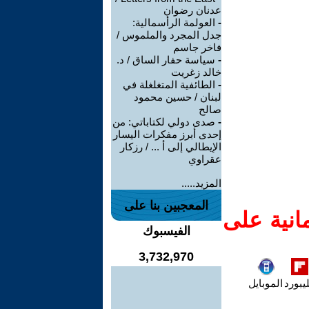
عدنان رضوان
-
العولمة الرأسمالية:
جدل المجرد والملموس /
فاخر جاسم
-
سياسة حفار الساق / د.
خالد زغريت
-
الطائفية المتغلغلة في
لبنان / حسين محمود
صالح
-
صدى دولي لكتاباتي: من
إحدى أبرز مفكرات اليسار
الإيطالي إلى أ ... / رزكار
عقراوي
المزيد.....
المعجبين بنا على
انية على
الفيسبوك
3,732,970
يبورد
الموبايل