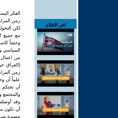
الفكر اليس
زمن المراه
اخر الافلام
لكن التحول
مع جميع ا
وحشاً كاسر
السياسي وا
من اعمال و
(العراق حو
زمن المراه
علماً أن و
أن تحتكم إ
والمجتمع وا
وقد أوصلتن
أن تكون ميد
مصيدة شرسة