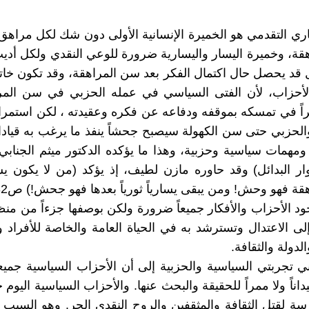
اري التقدمي هو الخميرة الإنسانية الأولى دون شك لكل مراه
قة، وخميرة اليسار واليسارية ضرورة للوعي النقدي ولكل أد
 قد يحصل حال اكتمال الفكر بعد سن المراهقة، وقد تكون خاتم
لأحزاب، لأن الفتى السياسي في عمله الحزبي في سن المر
اً في تمسكه بموقفه ودفاعه عن فكره وعقيدته ، لكن استمرا
لحزبي حتى سن الكهولة سيصبح جحشاً ينفذ ما يرغب به قياد
مهمات سياسية وحزبية، وهذا ما يؤكده الدكتور ميثم الجناب
ار البدائل) وقد حاوره مازن لطيف، إذ يؤكد (من لا يكون يساري
قة فهو وحش! ومن يبقى يسارياً ثورياً بعدها فهو جحش!) ص32.
جود الأحزاب والأفكار جميعاً ضرورة ولكن بوصفها جزءاً من منظ
لى الاعتدال وتسترشد به في الحياة العامة والخاصة للأفراد 
لدولة والثقافة.
ي تجربتي السياسية والحزبية إلى أن الأحزاب السياسية جميعاً 
اناً ولا ممراً للحقيقة والبحث عنها. والأحزاب السياسية اليوم
 لقتل الثقافة والمثقفين والروح النقدي الحر. وهو السبب