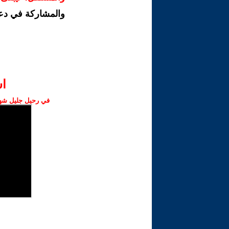
والمشاركة في دع
ا‫
في رحيل جليل شهبا