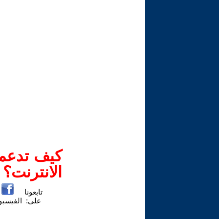
كيف تدعم-
الانترنت؟
تابعونا
على:
الفيسب