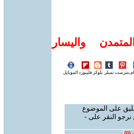
متمدن واليسار
م
بنترست
تمبلر
بلوكر
فليبورد
الموبايل
عليق على الموضوع
نرجو النقر على -
 (
0
)