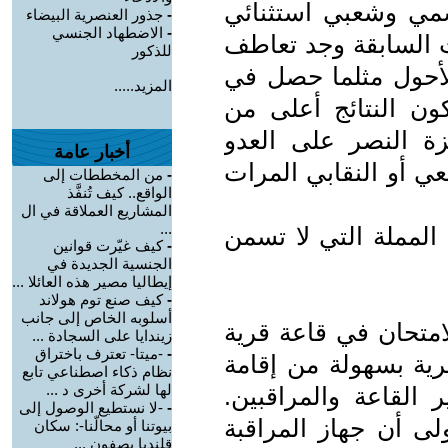
سمي وشعبي استثنائي
-
جذور العنصرية البيضاء
-
الاضطهاد الجنسي
 السابقة وجد تعاطف
للذكور
لأحول مثلما حصل في
المزيد.....
 شارون للضفة سنة 2003 تكون النتائج أعلى من
زة النصر على العدو
أخبار عامة
ي أو النقابي المرات
-
من المخططات إلى
الواقع.. كيف تُنفَّذ
المشاريع العملاقة في ال
...
المملة التي لا تسمن
-
كيف غيّرت قوانين
الجنسية الجديدة في
إيطاليا مصير هذه العائلا ...
-
كيف صنع توم هولاند
أسلوبه الخاص إلى جانب
للامتحان في قاعة قرية
زيندايا على السجادة ...
-
-ميتا- تعترف باختراق
رية بسهولة من إقامة
نظام ذكاء اصطناعي تابع
لها لشركة أخرى د ...
لقاعة والمراقبين.
-
-لا نستطيع الوصول إلى
لى أن جهاز المراقبة
بيوتنا أو محالّنا-: سكان
قلنديا يصفون ...