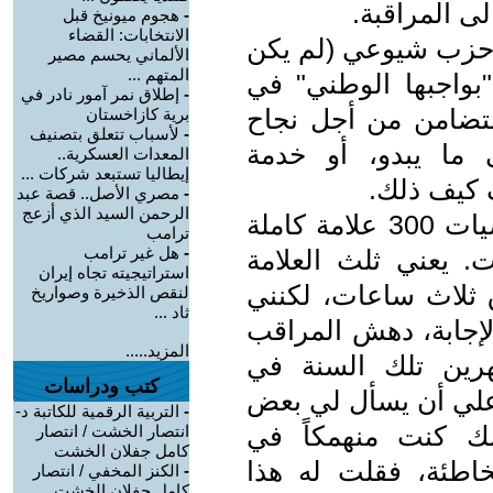
ى المراقبة.
-
هجوم ميونيخ قبل
الانتخابات: القضاء
، حزب شيوعي (لم يكن
الألماني يحسم مصير
المتهم ...
بواجبها الوطني" في
-
إطلاق نمر آمور نادر في
لتضامن من أجل نجاح
برية كازاخستان
-
لأسباب تتعلق بتصنيف
لى ما يبدو، أو خدمة
المعدات العسكرية..
إيطاليا تستبعد شركات ...
 كيف ذلك.
-
مصري الأصل.. قصة عبد
الرحمن السيد الذي أزعج
كنت في الفرع العلمي، علامة الرياضيات 300 علامة كاملة
ترامب
-
هل غير ترامب
علامات. يعني ثلث العلامة
استراتيجيته تجاه إيران
 ثلاث ساعات، لكنني
لنقص الذخيرة وصواريخ
ثاد ...
إجابة، دهش المراقب
المزيد.....
رين تلك السنة في
كتب ودراسات
 علي أن يسأل لي بعض
-
التربية الرقمية للكاتبة د-
لك كنت منهمكاً في
انتصار الخشت / انتصار
كامل جفلان الخشت
اطئة، فقلت له هذا
-
الكنز المخفي / انتصار
كامل جفلان الخشت