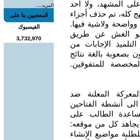
 يسيطر على المشهد، ولا أحد
المزيد.....
هج كله، تم حذف أجزاء
المعجبين بنا على
وواضحة ولاشية فيها.
الفيسبوك
هو الغش عن طريق
3,732,970
لتلميذ الإجابات من
ن بصعوبة بالغة نتائج
لمخصصة للمتفوقين.
معركة المعلنة ضد
 الى أنشطة الفتاحين
ساعدة الطالب على
يجاهد كل من موقعه:
لطلبة مواضيع الإنشاء