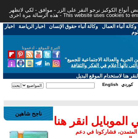
 أنواع الكوكيز نرجو النقر على الزر - موافق - لكي لاتظهر
This website uses cookies to ensure you ge
وكالة أنباء العمال
-
وكالة أنباء حقوق الإنسان
-
اخبار الرياضة
-
اخبار
لوم
التبرع للموقع - ادعمونا
حرية والعدالة الاجتماعية للجميع
"
تى نالها أعلام في الفكر والثقافة
قر هنا لاستخدام الموقع البديل
كوردي
English
ناجح شاهين
لموبايل انقر هنا
 المتمدن، فشاركونا في دعم