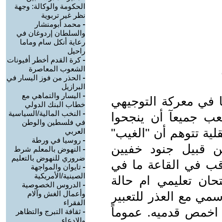
الحكومة والوكالة: وجهة
نظر غير تربوية
-
محمد أبومنشار
والسلطان إردوغان في
رعاية أنكل سام وماما
راحيل
-
كرة القدم أخطر أفيونات
الشعوب المعاصرة
-
الحذر من فوز اليسار في
البرازيل
-
اليسار والتماهي مع
ها في معركة التوجيهي
خطاب البنك الدولي
-
النخب المالية/السياسية
لشعب جميعآ أن ينجحوا
في فلسطين والوطن
لية تتوهم أن "الغيب"
العربي
-
روسيا في ورطة
 قبيل جنود خفيين
-
النهوض بالمعلم شرط
ضروري للنهوض بالتعليم
اقب في القاعة ما في
-
تايوان والمواجهة
الصينية/الأمريكية
حان تعليمي ام حالة
-
الدروس الخصوصية
مي مع العذر للتعبير
وأعمال الغش وآلام
الفقراء
اخمص قدميه. عموماً
-
ثقافة التبرج والتظاهر
والادعاء