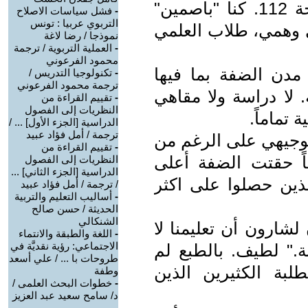
السؤال نسخة من سؤال تسعة صفحة 112. كنا "باصمين"
-
فشل سياسات الاصلاح
التربوي عربيا : تونس
ي وهمي، طلاب العلمي
نموذجا / رضا لاغة
-
العملية التربوية / ترجمة
محمود الفرعوني
 شارون يغلق مدن الضفة بما فيها
-
تكنولوجيا التدريس /
ترجمة محمود الفرعوني
. لا دراسة ولا مقاهي
-
تقييم القراءة من
النظريات إلى الفصول
 تماماً.
الدراسية [الجزء الأول] ... /
ترجمة / أمل فؤاد عبيد
لتوجيهي على الرغم من
-
تقييم القراءة من
عاً حقتت الضفة أعلى
النظريات إلى الفصول
الدراسية [الجزء الثاني] ...
لذين حصلوا على اكثر
/ ترجمة / أمل فؤاد عبيد
-
أساليب التعليم والتربية
الحديثة / حسن صالح
الشنكالي
لشارون أن تعليمنا لا
-
اللغة والطبقة والانتماء
الاجتماعي: رؤية نقديَّة في
ة." لطيف. بالطبع لم
طروحات با ... / علي أسعد
لبة الكثيرين الذين
وطفة
-
خطوات البحث العلمى /
د/ سامح سعيد عبد العزيز