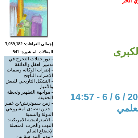
ي الحر
إجمالي القراءات: 3,039,182
لكبرى
المقالات المنشورة: 541
-
دور حفلات التخرج في
تدمير العقل والذائقة
-
إضراب الوكالة وسمات
الإضراب الناجح
-
التشكل التاريخي للبيض
والأغيار
-
مواجهة التطهير ولحظة
الحقيقة
-
زمن سموترتش/بن غفير
لعلمي
-
جنين تتصدى لمشروعي
الدولة والتنمية
-
الاستراتيجية الأمريكية:
النهب والحرب المتصلة
لإخضاع العالم
-
مدير المدرسة بين