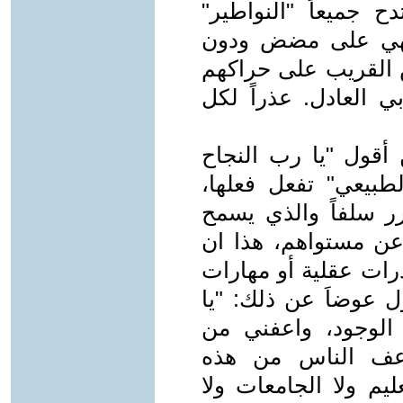
 جميعاً "النواطير"
جيهي على مضض ودون
س القريب على حراكهم
بي العادل. عذراً لكل
 أقول "يا رب النجاح
طبيعي" تفعل فعلها،
ر سلفاً والذي يسمح
ظر عن مستواهم، هذا ان
درات عقلية أو مهارات
ل عوضاَ عن ذلك: "يا
الوجود، واعفني من
واعف الناس من هذه
ليم ولا الجامعات ولا