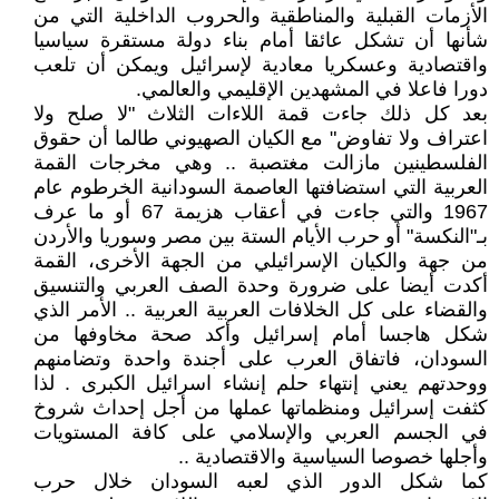
الأزمات القبلية والمناطقية والحروب الداخلية التي من
شأنها أن تشكل عائقا أمام بناء دولة مستقرة سياسيا
واقتصادية وعسكريا معادية لإسرائيل ويمكن أن تلعب
دورا فاعلا في المشهدين الإقليمي والعالمي.
بعد كل ذلك جاءت قمة اللاءات الثلاث "لا صلح ولا
اعتراف ولا تفاوض" مع الكيان الصهيوني طالما أن حقوق
الفلسطينين مازالت مغتصبة .. وهي مخرجات القمة
العربية التي استضافتها العاصمة السودانية الخرطوم عام
1967 والتي جاءت في أعقاب هزيمة 67 أو ما عرف
بـ"النكسة" أو حرب الأيام الستة بين مصر وسوريا والأردن
من جهة والكيان الإسرائيلي من الجهة الأخرى، القمة
أكدت أيضا على ضرورة وحدة الصف العربي والتنسيق
والقضاء على كل الخلافات العربية العربية .. الأمر الذي
شكل هاجسا أمام إسرائيل وأكد صحة مخاوفها من
السودان، فاتفاق العرب على أجندة واحدة وتضامنهم
ووحدتهم يعني إنتهاء حلم إنشاء اسرائيل الكبرى . لذا
كثفت إسرائيل ومنظماتها عملها من أجل إحداث شروخ
في الجسم العربي والإسلامي على كافة المستويات
وأجلها خصوصا السياسية والاقتصادية ..
كما شكل الدور الذي لعبه السودان خلال حرب