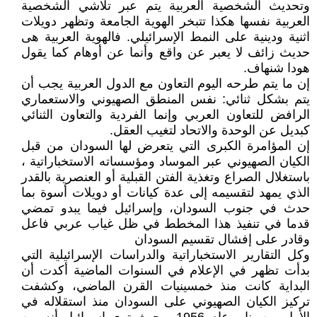
وتحديث الشخصية العربية يتم عبر تلاشي الشخصية
العربية نفسها هكذا تتبخر الهوية الجامعة وتظهر دويلات
اثنية ودينية على النمط الإسرائيلي. فالهوية العربية هى
حديث زائف لا يعبر عن واقع وأنما عن أوهام كما يقول
هودا شنهاف.
إن ما يتم طرحه اليوم التعاون مع الدول العربية يجب أن
يتم بشكل ثنائي: نفس المنطق الصهيوني والاستعماري
الرافض للتعاون العربي وإنما الفردية والتعاون الثنائي
كبديل عن الوحدة والاتحاد لتغيب العقل.
إن المؤامرة الكبرى التي يتعرض لها السودان من قبل
الكيان الصهيوني عبر الموساد ومؤسساته الاستخباراتية ،
باستغلال الصراع وتغذية الفتن القبلية أو العنصرية بالقدر
الذي يمهد لتقسيمه إلى عدة كيانات أو دويلات أسوة بما
حدث في جنوب السودان، وإسرائيل فيما يبدو تمضي
قدما في تنفيذ هذا المخطط في ظل غياب عربي فاعل
وقادر على إفشال تقسيم السودان
وكل التقارير الاستخباراتية والدراسات الإسرائيلية التي
بدأت تظهر في الإعلام في السنوات الماضية أكدت أن
البداية كانت منذ خمسينيات القرن الماضي، وكشفت
تركيز الكيان الصهيوني على السودان منذ استقلاله في