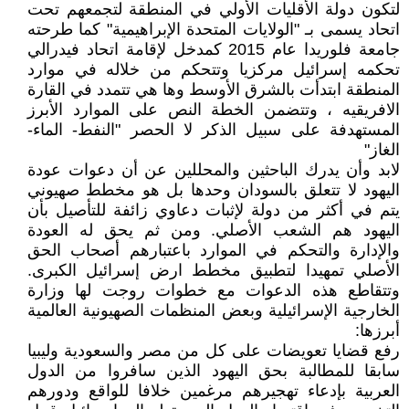
لتكون دولة الأقليات الأولي في المنطقة لتجمعهم تحت
اتحاد يسمى بـ "الولايات المتحدة الإبراهيمية" كما طرحته
جامعة فلوريدا عام 2015 كمدخل لإقامة اتحاد فيدرالي
تحكمه إسرائيل مركزيا وتتحكم من خلاله في موارد
المنطقة ابتدأت بالشرق الأوسط وها هي تتمدد في القارة
الافريقيه ، وتتضمن الخطة النص على الموارد الأبرز
المستهدفة على سبيل الذكر لا الحصر "النفط- الماء-
الغاز"
لابد وأن يدرك الباحثين والمحللين عن أن دعوات عودة
اليهود لا تتعلق بالسودان وحدها بل هو مخطط صهيوني
يتم في أكثر من دولة لإثبات دعاوي زائفة للتأصيل بأن
اليهود هم الشعب الأصلي. ومن ثم يحق له العودة
والإدارة والتحكم في الموارد باعتبارهم أصحاب الحق
الأصلي تمهيدا لتطبيق مخطط ارض إسرائيل الكبرى.
وتتقاطع هذه الدعوات مع خطوات روجت لها وزارة
الخارجية الإسرائيلية وبعض المنظمات الصهيونية العالمية
أبرزها:
رفع قضايا تعويضات على كل من مصر والسعودية وليبيا
سابقا للمطالبة بحق اليهود الذين سافروا من الدول
العربية بإدعاء تهجيرهم مرغمين خلافا للواقع ودورهم