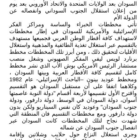
السودان بعد الولايات المتحدة والاتحاد الأوروبي بعد يوم
من إعلان استقلال الجنوب السوداني وانفصاله عن
الدولة الأم
تأتي مخططات الخبراء والساسة ومراكز الفكر
الإسرائيلية والأمريكية للسودان في إطار مخططات
لاستهداف كافة أقطار الوطن العربي فجميعها مستهدف
بالتقسيم عبر استغلال تغذية الطائفية والمذهبية واستغلال
الأقليات لتحقيق ذلك ، ومن أبرز تلك المخططات مخطط
برنارد لويس ليفي المفكر الصهيوني وشغل منصب
مستشار الرئيس الأمريكي بوش الأب الذي نشر مخطط
كامل لتقسيم كافة الأقطار العربية وبينها السودان ،
ومخطط عوديد بينون –الباحث الإسرائيلي- عام 1982
وكلاهما اتفقا على أن مستقبل السودان هو التقسيم
واقترح الأول تقسيمها لأربعة أقسام "دولة النوبة عاصمتها
أسوان، دولة السودان في الوسط، دولة دارفور، ودولة
جنوب السودان" وعوديد كان نفس السيناريو ولكن بدون
دولة دارفور. ومع مخططات التقسيم فان المنطقة التي
شهدت نجاح لتلك المخططات كانت السودان عبر
انفصال جنوب السودان عن شماله
وجرى استغلال النزاع حول حلايب وشلاتين وإقامة