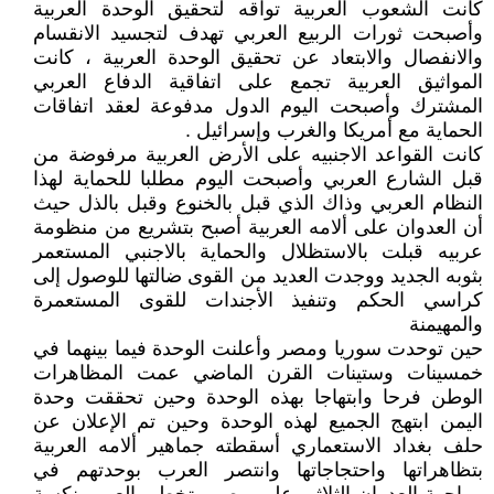
كانت الشعوب العربية تواقه لتحقيق الوحدة العربية
وأصبحت ثورات الربيع العربي تهدف لتجسيد الانقسام
والانفصال والابتعاد عن تحقيق الوحدة العربية ، كانت
المواثيق العربية تجمع على اتفاقية الدفاع العربي
المشترك وأصبحت اليوم الدول مدفوعة لعقد اتفاقات
الحماية مع أمريكا والغرب وإسرائيل .
كانت القواعد الاجنبيه على الأرض العربية مرفوضة من
قبل الشارع العربي وأصبحت اليوم مطلبا للحماية لهذا
النظام العربي وذاك الذي قبل بالخنوع وقبل بالذل حيث
أن العدوان على ألامه العربية أصبح بتشريع من منظومة
عربيه قبلت بالاستظلال والحماية بالاجنبي المستعمر
بثوبه الجديد ووجدت العديد من القوى ضالتها للوصول إلى
كراسي الحكم وتنفيذ الأجندات للقوى المستعمرة
والمهيمنة
حين توحدت سوريا ومصر وأعلنت الوحدة فيما بينهما في
خمسينات وستينات القرن الماضي عمت المظاهرات
الوطن فرحا وابتهاجا بهذه الوحدة وحين تحققت وحدة
اليمن ابتهج الجميع لهذه الوحدة وحين تم الإعلان عن
حلف بغداد الاستعماري أسقطته جماهير ألامه العربية
بتظاهراتها واحتجاجاتها وانتصر العرب بوحدتهم في