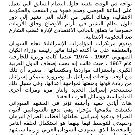
تواجه في الوقت نفسه فلول النظام السابق التي تعمل
على إشاعة الفوضى وصنع فجوة بين الشعب والحكومة
الانتقالية، وهناك الكثير من الأدلة التي تشير إلى دور
فلول نظام البشير في تأزيم الأوضاع وخلق الأزمات
خصوصا ما يتعلق بالجانب الاقتصادي لإثارة غضب الشارع
ضد الحكومة الانتقالية.
وتقوم مرتكزات المؤامرات الإسرائيلية تجاه السودان
والمنطقة على ما أكدته غولدا مائير رئيسة وزراء الكيان
الصهيوني "1969 - 1974" عندما كانت وزيرة للخارجية
عام 1967 ، حيث قالت إنه يجب إضعاف الدول العربية
الكبرى واستنزاف مواردها ومكتسباتها ، معتبرة أن ذلك
من أوجب واجبات إسرائيل بل وضرورة ستمكن إسرائيل
من زيادة قوتها ومنعتها لمواجهة أعدائها، وفي سبيل ذلك
ستستخدم إسرائيل الحديد والنار مرة ومرات أخرى
الدبلوماسية ووسائل الحرب الخفية".
هناك أيادي خفية وأجنبية تؤثر في المشهد السوداني
تكشفت ملامحها مؤخرا، وهي تدفع بالسودانيين لأتون
الصراع ودعوة إسرائيل لحلفائها أقطاب الصراع البرهان
وحميدتي للتوسط فيما بينهما هو استكمال لحلقة التآمر
والمخطط الذي يستهدف السودان العربي و ربما ستشهد