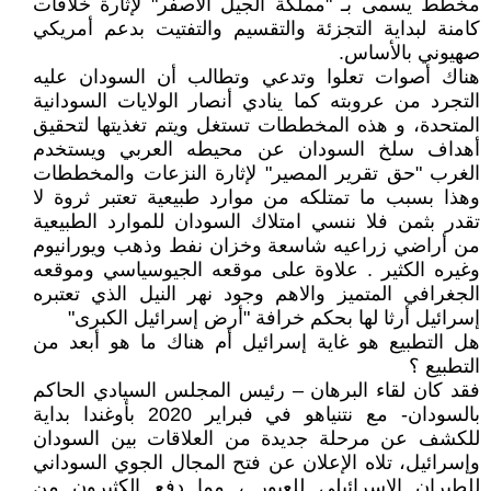
مخطط يسمى بـ "مملكة الجيل الأصفر" لإثارة خلافات
كامنة لبداية التجزئة والتقسيم والتفتيت بدعم أمريكي
صهيوني بالأساس.
هناك أصوات تعلوا وتدعي وتطالب أن السودان عليه
التجرد من عروبته كما ينادي أنصار الولايات السودانية
المتحدة، و هذه المخططات تستغل ويتم تغذيتها لتحقيق
أهداف سلخ السودان عن محيطه العربي ويستخدم
الغرب "حق تقرير المصير" لإثارة النزعات والمخططات
وهذا بسبب ما تمتلكه من موارد طبيعية تعتبر ثروة لا
تقدر بثمن فلا ننسي امتلاك السودان للموارد الطبيعية
من أراضي زراعيه شاسعة وخزان نفط وذهب ويورانيوم
وغيره الكثير . علاوة على موقعه الجيوسياسي وموقعه
الجغرافي المتميز والاهم وجود نهر النيل الذي تعتبره
إسرائيل أرثا لها بحكم خرافة "أرض إسرائيل الكبرى"
هل التطبيع هو غاية إسرائيل أم هناك ما هو أبعد من
التطبيع ؟
فقد كان لقاء البرهان – رئيس المجلس السيادي الحاكم
بالسودان- مع نتنياهو في فبراير 2020 بأوغندا بداية
للكشف عن مرحلة جديدة من العلاقات بين السودان
وإسرائيل، تلاه الإعلان عن فتح المجال الجوي السوداني
للطيران الإسرائيلي للعبور ، مما دفع الكثيرون من