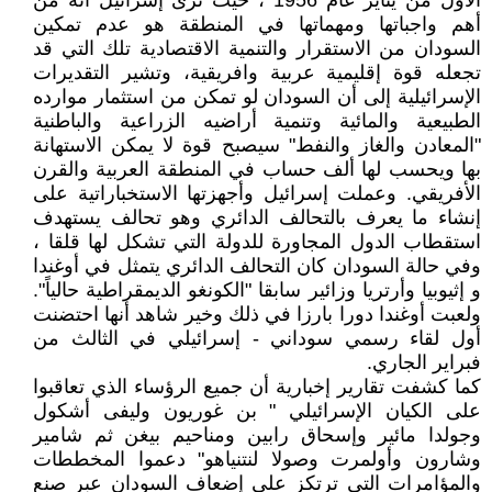
الأول من يناير عام 1956 ، حيث ترى إسرائيل أنه من
أهم واجباتها ومهماتها في المنطقة هو عدم تمكين
السودان من الاستقرار والتنمية الاقتصادية تلك التي قد
تجعله قوة إقليمية عربية وافريقية، وتشير التقديرات
الإسرائيلية إلى أن السودان لو تمكن من استثمار موارده
الطبيعية والمائية وتنمية أراضيه الزراعية والباطنية
"المعادن والغاز والنفط" سيصبح قوة لا يمكن الاستهانة
بها ويحسب لها ألف حساب في المنطقة العربية والقرن
الأفريقي. وعملت إسرائيل وأجهزتها الاستخباراتية على
إنشاء ما يعرف بالتحالف الدائري وهو تحالف يستهدف
استقطاب الدول المجاورة للدولة التي تشكل لها قلقا ،
وفي حالة السودان كان التحالف الدائري يتمثل في أوغندا
و إثيوبيا وأرتريا وزائير سابقا "الكونغو الديمقراطية حالياً".
ولعبت أوغندا دورا بارزا في ذلك وخير شاهد أنها احتضنت
أول لقاء رسمي سوداني - إسرائيلي في الثالث من
فبراير الجاري.
كما كشفت تقارير إخبارية أن جميع الرؤساء الذي تعاقبوا
على الكيان الإسرائيلي " بن غوريون وليفى أشكول
وجولدا مائير وإسحاق رابين ومناحيم بيغن ثم شامير
وشارون وأولمرت وصولا لنتنياهو" دعموا المخططات
والمؤامرات التي ترتكز على إضعاف السودان عبر صنع