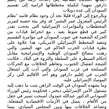
دارفور تمهيدا لتكملة مخططاتها الرامية إلى تقسيم
السودان إلى عدة دويلات
وبالرجوع إلى الوراء قليلا نجد أن وجود نظام فاسد "نظام
الرئيس المعزول عمر البشير" قد وفر بيئة خصبة لتمرير
المخططات والمؤامرات الإسرائيلية التي نجحت بقدر
كبير في قطع شوط بعيد ، مع انخراط قيادات من
الحركة الشعبية في جنوب السودان في مؤامرة التقسيم
وتنفيذ المخطط الإسرائيلي الامريكي، هذا علاوة على
نظرة قيادات الحزب الحاكم في عهد البشير، والتي
رهنت مصالح السودان الوطنية والإستراتيجية مقابل
إحكام السيطرة على السلطة والثروة في البلاد ، فكانت
النتيجة انفصال الجنوب، وتعاظم الخلافات مع الحركات
المسلحة في غرب السودان والتي أدت إلى اشتعال
الحرب في إقليم دارفور وهو أحد الأقاليم التي ركز
الموساد الإسرائيلي عليه.
وما يشهده السودان في الوقت الراهن يثبت ما ذهب إليه
مسئول الأمن الإسرائيلي ديختر ، فحكومة رئيس الوزراء
السوداني الدكتور عبدالله حمدوك أصبحت تسير في حقل
من الألغام ، يتمثل في الأزمات الاقتصادية المفتعلة،
وتصاعد الخلافات بينها وبين المجلس السيادي، بينما