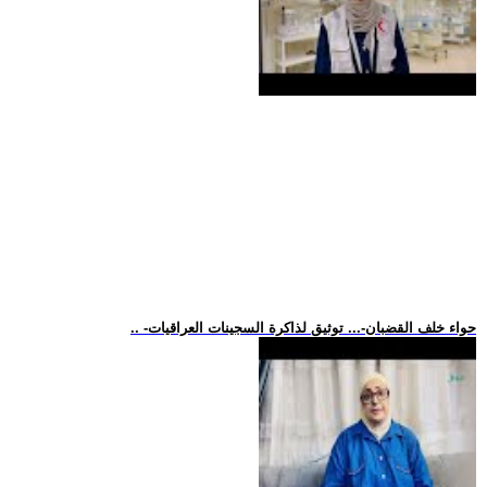
.. -حواء خلف القضبان-... توثيق لذاكرة السجينات العراقيات