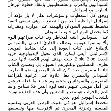
السودانيون والعرب والفلسطينيون بانتقاد خطوة البرهان
للتقارب مع إسرائيل
ووفق كل المعطيات والمؤشرات تدلل لا بل تؤكد أن
إسرائيل لها غاية أبعد من التطبيع ، وهي تسعى لتنفيذ
مخطط تقسيم السودان والهيمنه على موارده ومقدراته
كما يحصل اليوم في جنوب السودان
على السودانيين التنبه لمخاطر وتداعيات صراعهم اليوم
وألا يتناسوا هويتهم ونطالب القارئ العربي والسوداني
للإطلاع على كتاب العودة إلى مكة لضابط الموساد
الإسرائيلي "أيفي ليبكن" الذي تحول لإيديولوجية حزبه
الجديد Bible Bloc حيث يهدف لهدم الكعبة لأنها سبب
تطرف المسلمين وتفكيرهم الضيق، بل وتضمن الكتاب
إدانة للمصريين حيث كان القطر المصري يضم القطرين
السوداني والمصري معا. علاوة على كراهية للفراعنة
المصريين والسودانيين وتحميلهم عبء ما فعله فرعون
في أهل موسي عليهم دفعه ليوم الدين فلا تسامح وأنما
الدم والخراب هو مصير الشعبين وأن هذه العقيدة تورث
للشعب اليهودي ليوم الدين.
مخطط إسرائيل هو في تفتيت الوطن العربي وتقسيم
المقسم وتجزئة المجزئ ثم الإفريقية منها وتقسيمها