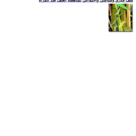
ملف فكري وسياسي واجتماعي لمناهضة العنف ضد المرأة