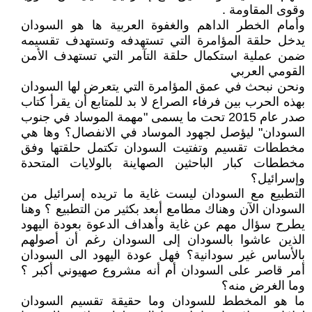
وقوى المقاومة .
وأمام الخطر الداهم والغفوة العربية ها هو السودان
يدخل حلقة المؤامرة التي تستهدفه وتستهدف تقسيمه
ضمن عملية استكمال حلقة التآمر التي تستهدف الأمن
القومي العربي
ونحن نبحث في عمق المؤامرة التي يتعرض لها السودان
بهذه الحرب بين فرفاء الصراع لا بد للمتابع أن يقرأ كتاب
صدر عام 2015 تحت ما يسمى "مهمة الموساد في جنوب
السودان" ليؤصل لجهود الموساد في الانفصال؟ وها هي
مخططات تقسيم وتفتيت السودان تكتمل حلقتها وفق
مخططات كبار الباحثين الصهاينة بالولايات المتحدة
وإسرائيل؟
التطبيع مع السودان ليست غاية ما تريده إسرائيل من
السودان الآن وهناك مطامع أبعد بكثير من التطبيع ؟ وهنا
يطرح سؤال مهم عن غاية وأهداف الدعوة بعودة اليهود
الذين عاشوا بالسودان إلى السودان رغم أن أصولهم
بالأساس غير سودانية؟ فهل عودة اليهود الى السودان
أمر قاصر على السودان أم أنه مشروع صهيوني أكبر ؟
وما الغرض منه؟
ما هو المخطط للسودان وما حقيقة تقسيم السودان