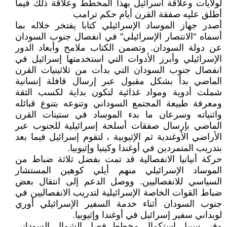
لولايات وعلاقة اسرائيل بهذا المخطط وعلاقة ذلك فيما
أطلق عليه صفقة القرن أيام حكم ترامب
أصدر جهاز الموساد الإسرائيلي كتابا يفتخر خلاله بما
أسماه "الانتصار الإسرائيلي" في انفصال جنوب السودان
عن دولة السودان. وتضمن الكتاب ملامح وأبعاد الدور
الإسرائيلي وأبرز الأدوات التي استخدمتها إسرائيل في
انفصال جنوب السودان التي بدأت من ثلاثينيات القرن
الماضي بدأ بشكل مقبول عبر إرسال قافلة إنسانية
شملت أدوية ومواد غذائية لتكون بداية لكسب الثقة
ومعرفة طبيعة المجتمع السوداني وتنوعه بتنوع قبائله
واثنياته وسرعان ما بدء الموساد في ستينات القرن
الماضي بإرسال صفقات أسلحة إسرائيلية للجنوب عبر
الأراضي الأوغندية ثم الإثيوبية ، لتقوم إسرائيل فيما بعد
بتدريب المتمردين في أوغندا وكينيا وإثيوبيا.
حركة أنيانيا الانفصالية قد تمت بفضل ثلاثة ضباط من
الموساد الإسرائيلي منهم أيلي كوهين المستشار
السياسي للانفصاليين. ووصل الدعم إلى انتقال بعض
ضباط القوات الخاصة الإسرائيلية لتدريب الانفصاليين في
جنوب السودان أثناء خدمة السفير الإسرائيلي أوري
لوبداني سفير إسرائيل في أوغندا وإثيوبيا.
وفي سبيل استكمال مخطط فصل الشمال السوداني