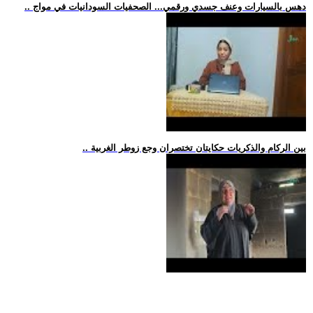
.. دهس بالسيارات وعنف جسدي ورقمي... الصحفيات السودانيات في مواج
.. بين الركام والذكريات حكايتان تختصران وجع زوطر الغربية