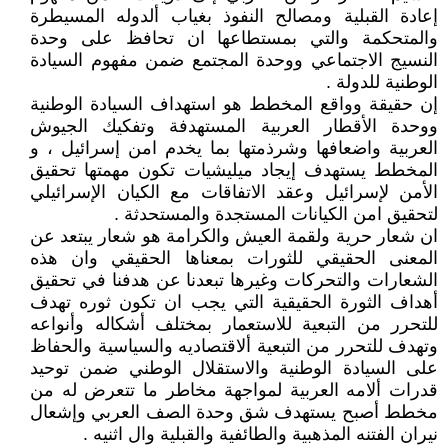
إعادة القبلية ومصالح النفوذ بغياب ألدوله المسيطرة
والمتحكمة والتي بمستطاعها ان تحافظ على وحدة
النسيج الاجتماعي ووحدة المجتمع ضمن مفهوم السيادة
الوطنية للدولة .
إن حقيقة وواقع المخطط هو استهداف السيادة الوطنية
ووحدة الأقطار العربية المستهدفة وتفكيك الجيوش
العربية واضعافها وشرذمتها بما يخدم امن إسرائيل ، و
المخطط يستهدف إيجاد ميليشيات تكون مهمتها تحقيق
الأمن لإسرائيل وعقد الاتفاقات مع الكيان الإسرائيلي
لتحقيق امن الكيانات المستجدة والمستحدثة .
ان شعار حرية ولقمة العيش والكرامة هو شعار يبتعد عن
المعنى الحقيقي للثورات بمعناها الحقيقي وان هذه
الشعارات والتحركات وغيرها تبعدنا عن هدفنا في تحقيق
أهداف الثورة الحقيقية التي يجب ان تكون ثوره تهدف
للتحرر من التبعية للاستعمار بمختلف أشكاله وأنواعه
وتهدف للتحرر من التبعية ألاقتصاديه والسياسية والحفاظ
على السيادة الوطنية والاستقلال الوطني ضمن توحيد
قدرات ألامه العربية لمواجهة مخاطر ما تتعرض له من
مخطط أصبح يستهدف شق وحدة الصف العربي وإشعال
نيران الفتنه المذهبية والطائفية والقبلية وال اثنيه .