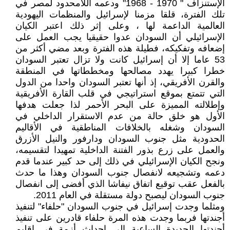
الإستنزاف " 1970 - 1968" ودعمه اللامحدود لمصر في
تلك الفترة، قلقا مزمنا لإسرائيل والمنظمات اليهودية
العالمية الداعمة لها ، وعلى إثر ذلك اعتبر الكيان
الإسرائيلي أن السودان عدوا حقيقيا يجب العمل على
إضعافه وتفكيكه، فطيلة هذه الفترة وبعد مضي أكثر من
53 عاما إلا أن إسرائيل كانت ولا تزال تعتبر السودان
خطرا كبيرا يهدد مصالحها ومخططاتها في المنطقة
والقرن الأفريقي، إذ أنها تعتبر السودان واحدا من الدول
التي تتمتع بموقع استراتيجي في قلب القارة الأفريقية
وإطلالته المميزة على البحر الأحمر لذا جعلت هدفها
الأول هو خلق حالة من عدم الاستقرار الداخلي في
السودان وشغله بالخلافات المناطقية في الأقاليم
الحدودية مثل جنوب السودان ودارفور والنيل الأزرق
والعمل على زرع بذور الفتنة الداخلية تمهيدا لتقسيمه،
ونجح الكيان الإسرائيلي في ذلك إلى حد كبير عندما قدم
دعمه وتشجيعه لانفصال جنوب السودان وهذا ما حدث
بالفعل عقب توقيع اتفاق نيفاشا الذي أفضى إلى انفصال
جنوب السودان ليصبح دولة مستقلة في العام 2011.
ومثلما وجدت إسرائيل في جنوب السودان "حلفاء" لتنفيذ
أجندتها فربما وجدت هذه المرة حلفاء قادرين على تنفيذ
أجندتها الجديدة الساعية إلى إحداث أزمة في إقليم