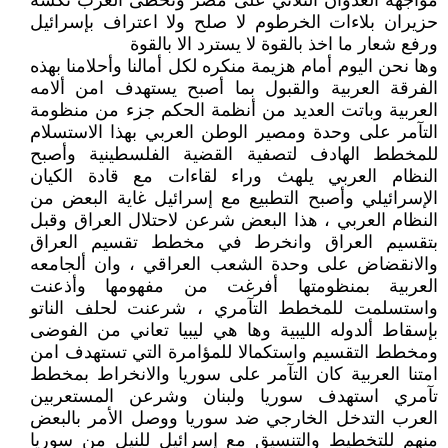
مواجهة العدوان الثلاثي على مصر وتخطى العرب نكسة
حزيران بلاءات الخرطوم لا صلح ولا اعتراف بإسرائيل
ورفع شعار ما اخذ بالقوة لا يسترد الا بالقوة
وها نحن اليوم أمام هزيمة منكره لكل أمالنا وأحلامنا بهذه
الفرقة العربية والقبول بما أصبح يستهدف امن ألامه
العربية وباتت العديد من أنظمة الحكم جزء من منظومة
التآمر على وحدة ومصير الوطن العربي بهذا الاستسلام
للمخطط الهادف لتصفية القضية الفلسطينية وأصبح
النظام العربي يلهث وراء لقاءات مع قادة الكيان
الإسرائيلي وأصبح التطبيع مع إسرائيل غاية البعض من
النظام العربي ، هذا البعض شرعن لاحتلال العراق وقبل
بتقسيم العراق وانخرط في مخطط تقسيم العراق
والانقضاض على وحدة الشعب العراقي ، وان ألجامعه
العربية بمنظومتها أفرغت من مفهومها وأذعنت
واستسلمت للمخطط التآمري ، شرعنت لحلف الناتو
بإسقاط ألدوله الليبية وها هي ليبيا تعاني من الفوضى
ومخطط التقسيم واستكمالا للمؤامرة التي تستهدف امن
امتنا العربية كان التآمر على سوريا والانخراط بمخطط
تآمري استهدف سوريا ولبنان وشرعن المستعربين
العرب التدخل الخارجي ضد سوريا ووصل الأمر بالبعض
منهم للتخطيط والتنسيق مع إسرائيل للنيل من سوريا