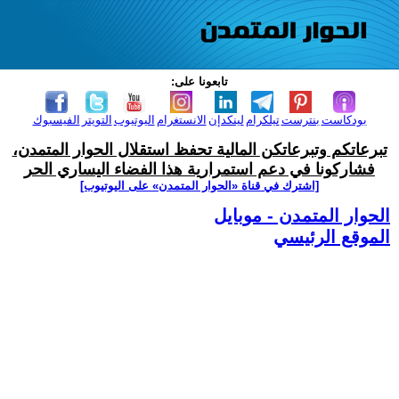
تابعونا على:
بودكاست
بنترست
تيلكرام
لينكدإن
الانستغرام
اليوتيوب
التويتر
الفيسبوك
تبرعاتكم وتبرعاتكن المالية تحفظ استقلال الحوار المتمدن،
فشاركونا في دعم استمرارية هذا الفضاء اليساري الحر
[اشترك في قناة ‫«الحوار المتمدن» على اليوتيوب]
الحوار المتمدن - موبايل
الموقع الرئيسي