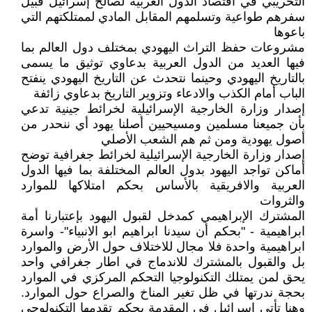
التخريبي في اقتصاد الدول العربية لصالح إسرائيل قبيل
سفرهم طواعية وتسلمهم المقابل المادي لممتلكتهم التي
باعوها
مشروعات حفظ التراث اليهودي بمختلف دول العالم بما
فيها العديد من الدول العربية بدعاوي توثيق ما يسمى
بالتاريخ اليهودي وحينما نتحدث عن التاريخ اليهودي ينفتح
الباب أمام الكذب والادعاء وتزوير التاريخ بدعاوي زائفة
إصدار وزارة الخارجية الإسرائيلية لخرائط جينية تدعي
بأن جميعنا مسلمين ومسيحيين أصلنا يهود أي ننحدر من
أصول يهودية ومن ثم هم الشعب الأصلي
إصدار وزارة الخارجية الإسرائيلية لخرائط جغرافية توضح
أماكن تواجد اليهود بدول العالم المختلفة بما فيها الدول
العربية والافريقية بالأساس بحكم امتلاكها للموارد
والثروات
المشترك الإبراهيمي كمدخل لقبول اليهود بإعتبارنا أمة
ابراهيمية - "بحكم أن سيدنا ابراهيم ابو الانبياء"- واسرة
ابراهيمية واحدة فلا مجال للاختلاف حول الأرض والموارد
بل والقبول بالمشترك للاندماج في اطار جغرافي واحد
يحق لمن يمتلك التكنولوجيا التحكم المركزي في الموارد
بحجة ندرتها في ظل تغير المناخ والصراع حول الموارد.
وهنا تأتي إسرائيل في المقدمة بحكم تقدمها التكنولوجي