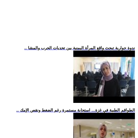
.. ندوة حوارية تبحث واقع المرأة اليمنية بين تحديات الحرب والمشا
.. الطواقم الطبية في غزة... استجابة مستمرة رغم الضغط ونقص الإمك