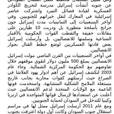
عن جنوبه أنشأت إسرائيل مدرسة لتخريج الكوادر
العسكرية لقيادة فصائل التمرد واشتركت عناصر
إسرائيلية في المعارك لنقل خبراتهم للجنوبيين. وفي
أواخر السبعينيات إلى الثمانينيات مدت إسرائيل جون
جرانج بأسلحة متطورة بل ودربت 10 طيارين على
مقاتلات خفيفة والتقطت القوات الحكومية بالأقمار
الصناعية وسلمتها للانفصاليين، بل وأرسلت إسرائيل
بعض قادتها العسكريين لوضع خطط القتال بجوار
الانفصاليين.
في أواخر التسعينيات من القرن الماضي مولت إسرائيل
الانفصاليين بمبلغ 500 مليون دولار لتقوي موقفهم خلال
تفاوضهم مع الحكومة المركزية الشمالية. وجاء عام
2003 لتكشف إسرائيل عن أهم ادوار يهود الفلاشا في
الصراع حيث أرسلتهم كقوات محاربة بجانب غارنج
مستغلة الملامح الشكلية المتشابهة. واستخدمت قوتها
الناعمة مع الولايات المتحدة لدعم الانفصاليين حيث
أعلنت عن استعدادها لإرسال قواتها المتواجدة في ارتريا
وكينيا للتدخل في السودان لحماية الجنوبيين.
ومع عام 2011 أرسلت إسرائيل ممثل لها في مراسم
استقلال جنوب السودان وكانت أول دولة اعترفت بجنوب