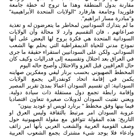
مقارنة بدول المنطقة وهذا ما تروج له خطة جامعة
فلوريدا وجامعة هارفارد "الولايات المتحدة الأبراهيمية"
و"مبادرة مسار ابراهيم".
ما لم يتدارك السودانيين لمخاطر ما يتعرضون له و تغذية
صراعاتهم ، فان التقسيم وارد لا محالة وأن الولايات
السودانية المتحدة هي فكرة يروج لها البعض على أنها
نموذج مدني للحياة الديمقراطية التي يحلم بها الشعب
السوداني. ولكن على السودانيين استقراء حقيقة ما جرى
في العراق بعد احتلال وتقسيمه إلى فدراليات وكيف كان
حال العراقيين قبل الغزو والاحتلال وأصبح حاله اليوم
المخطط الصهيوني بحسب برنار ليفي ومفكرين صهاينه
يكمن في إقامة اتحاد كونفدرالي يجمع الولايات
السودانية: اي تقسيم السودان اعمالا بمدئ تقرير المصير
وإقامة رابطة تجمع دول مستقلة ذات سيادة دولية.
ويعني تفتيت السودان لدويلات صغيرة تتعاون اقتصاديا
فيما بينها وفق مخطط " برنارد لويس او عوديد بينون"
عروبة السودان امر مرتبط بالثقافة وليس العرق او
التاريخ: هذه المقولة تتوافق مع مقولة الصهيونية حول
وصف القومية العربية والشعب العربي بأنها امر زائف
وادعاء فلا يوجد شيء مشترك يجمع الشعوب العربية