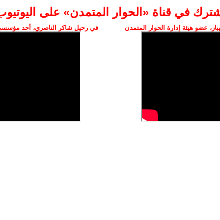
شترك في قناة «الحوار المتمدن» على اليوتيوب
ز، عضو هيئة إدارة الحوار المتمدن
في رحيل شاكر الناصري، أحد مؤسسي 