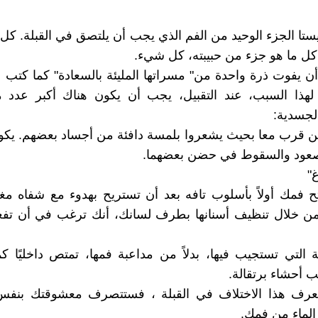
يستا الجزء الوحيد من الفم الذي يجب أن يلتصق في القبلة. ك
 كل ما هو جزء من حبيبته، كل شيء.
د أن يفوت ذرة واحدة من" مسراتها المليئة بالسعادة" كما كتب 
لهذا السبب، عند التقبيل، يجب أن يكون هناك أكبر عدد
الجسدية:
 قرب معا بحيث يشعروا بلمسة دافئة من أجساد بعضهم. يكون
لصعود والسقوط في حضن بعضهما.
غ"
فتح فمك أولاً بأسلوب تافه بعد أن تستريح بهدوء مع شفاه م
ن خلال تنظيف أسنانها بطرف لسانك، أنك ترغب في أن تف
التي تستجيب فيها، بدلاً من مداعبة فمها، تمتص داخليًا ك
أحشاء برتقالة.
تعرف هذا الاختلاف في القبلة ، فستتصرف معشوقتك بنفس
ماء من فمك.