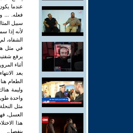
عندما يكون
فعله. ... 
سبيل المثا
لأنه إذا س
الشفاه، لم 
في مثل هذه
يرفع شفتيه 
أثناء المرور
بعد الانته
الطعام هنا
وليمة هنا
واحدة طويل
مثل النحل
العسل، فه
هذا الاختل
ينفصل.