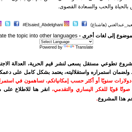
 بالحياة والحب والسعادة القصوى.
يد_عبدالغني (هاشتاغ)
Elsaied_Abdelghani#
موضوع إلى لغات أخرى -
ate the topic into other languages
Powered by
Translate
شروع تطوعي مستقل يسعى لنشر قيم الحرية، العدالة الاجتم
. ولضمان استمراره واستقلاليته، يعتمد بشكل كامل على دعمك
دعمكم بمبلغ 10 دولارات سنويًا أو أكثر حسب إمكانياتكم، تساهمون في استم
وتًا قويًا للفكر اليساري والتقدمي
،
انقر هنا للاطلاع على 
م هذا المشروع
.