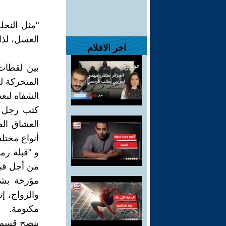
"مثل النح
العسل، لذ
اخر الافلام
المتحركة ل
الشفاه لبع
كتب رجل يُ
العشاق الص
أنواع مختلف
و "قبلة رم
من أجل قبلة
مؤرخة بشك
والزواج، إ
مكتومة.
ينصح قسم ح