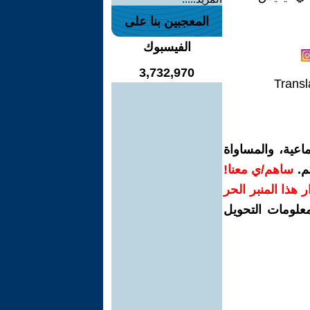
المعجبين بنا على
الفيسبوك
3,732,970
Transl
اعية، والمساواة
م.
ساهم/ي معنا!
رار هذا المنبر الحر
معلومات التحويل