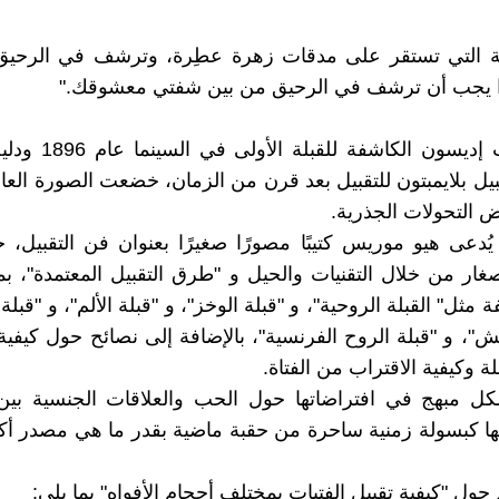
لة التي تستقر على مدقات زهرة عطِرة، وترشف في الرحي
ا يجب أن ترشف في الرحيق من بين شفتي معشوقك."
بين لقطات إديسون الكاشفة
بيل بلايمبتون للتقبيل بعد قرن من الزمان، خضعت الصورة العام
ض التحولات الجذرية.
دعى هيو موريس كتيبًا مصورًا صغيرًا بعنوان فن التقبيل،
غار من خلال التقنيات والحيل و "طرق التقبيل المعتمدة"، ب
ة مثل" القبلة الروحية"، و "قبلة الوخز"، و "قبلة الألم"، و "قبلة 
ش"، و "قبلة الروح الفرنسية"، بالإضافة إلى نصائح حول كيفية 
 وكيفية الاقتراب من الفتاة.
ل مبهج في افتراضاتها حول الحب والعلاقات الجنسية بين
نها كبسولة زمنية ساحرة من حقبة ماضية بقدر ما هي مصدر أ
ول "كيفية تقبيل الفتيات بمختلف أحجام الأفواه" بما يلي: