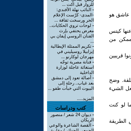
للزوار قبل اكت ...
-
النائب نهلة الأفندي:
ل عاشق هو
-المدى- كرّست الإعلام
الحر ورسخت ثقافة ...
-
لوحات تروي الحكايات..
عنها كيتس
معرض يحتفي بإرث
الفنان الروسي إيفان بي
 ممكن من
...
-
تكريم الممثلة الإيطالية
إيزابيلا روسيليني في
وا قريبين
مهرجان لوكارنو ...
-
فنانة مصرية توجّه
استغاثة عاجلة لوزارة
الداخلية
-
أصالة تعود إلى دمشق
غلقة. وضح
بعد غياب.. رحلة إلى
عل الشيء
البيوت التي خبأت طفو ...
المزيد.....
ما لو كنت
كتب ودراسات
-
ديوان 24 شعر / منصور
الريكان
 الطريقة
-
القصة الشاعرة والوعي
الجمعي الحداثي/ مقاربة