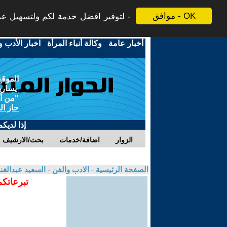
موافق - OK
لتوفير افضل خدمة لكم ولتسهيل عملي
أخبار عامة
-
وكالة أنباء المرأة
-
اخبار الأدب و
الموقع
يسارية
"من أج
حاز ال
إذا لديك
الزوار
اضافة/خدمات
بحث/الارشيف
الصفحة الرئيسية
-
الادب والفن
-
السعيد عبدالغ
تبرعاتكم