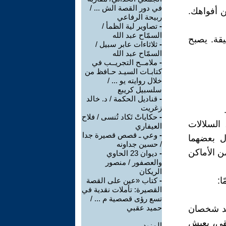
في دور القصة الش ... /
ن أفواهك.
ربيحة الرفاعي
-
تصاوير لية الظمأ /
السمّاح عبد الله
يقة. يصبح
-
ثلاثاءات عابر سبيل /
السمّاح عبد الله
-
ملامــح التجريــب في
كتابـات السيـد حـافظ من
خلال روايته يو ... /
سلسبيل كريبع
-
قناديل الحكمة / د. خالد
زغريت
-
حكاياتْ تَكاد تُنسى / فلاح
السلالات
العيفاري
-
وعي ـ قصص قصيرة جدا
ول بعضهما
/ حسين جداونه
ن الأماكن
-
ديوان 23 الحاوي
والعصفور / منصور
الريكان
ا:
-
كتاب «عين على القصة
القصيرة: تأملات نقدية في
تسع رؤى قصصية م ... /
حميد عقبي
وجد شخصان
يقي، يعيش
المزيد.....