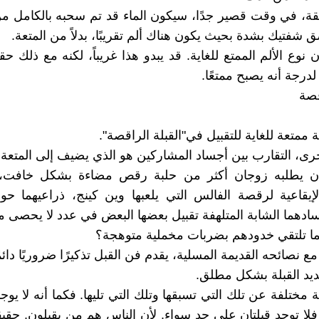
قة، في وقت قصير جدًا، سيكون الماء قد تم سحبه بالكامل م
شفتيك بشدة بحيث يكون هناك ألم تقريبًا، بدلاً من المتعة.
نوع الألم الممتع للغاية. قد يبدو هذا غريباً، لكنه مع ذلك حق
 لدرجة أنه يصبح ممتعًا.
قصة
ممتعة للغاية للتقبيل في"القبلة الراقصة".
خرى، التقارب بين أجساد المشاركين هو الذي يضيف إلى المتعة.
ن يطلبه زوجان أكثر من حلبة رقص مضاءة بشكل خافت، 
لإيقاعية لرقصة الفالس التي يلعبها وين كينج، ذراعيهما ح
ادهما الشابة المتلهفة تقبيل بعضها البعض في عدد لا يحصى م
ينما تلتقي خدودهم بضربات مخملية متوهجة؟
 نصائحه القديمة المسلية، يقدم فن القبل تذكيرًا ضروريًا دائمً
ديد القبلة بشكل مطلق.
ة مختلفة عن تلك التي تسبقها وتلك التي تليها. فكما أنه لا ي
فلا توجد قبلتان على حد سواء. لأن الناس هم من يقبلون. حق