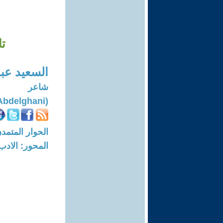
تا
السعيد عبد
شاعر
(Elsaied Abdelghani)
الحوار المتمدن-العدد: 7594 - 23
المحور: الادب