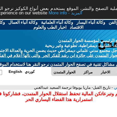
ة التصفح والنشر، الموقع يستخدم بعض أنواع الكوكيز نرجو النق
More info - المزيد
experience on our website
الفن
-
وكالة أنباء اليسار
-
وكالة أنباء العلمانية
-
وكالة أنباء العمال
-
وكا
الاقتصاد
-
اخبار الطب والعلوم
 الرئيسي لمؤسسة الحوار المتمدن
، علمانية، ديمقراطية، تطوعية وغير ربحية
ل مجتمع مدني علماني ديمقراطي حديث يضمن الحرية والعدالة الاجتم
حوار المتمدن على جائزة ابن رشد للفكر الحر والتى نالها أعلام في الفك
م مشاكل تقنية في تصفح الحوار المتمدن نرجو النقر هنا لاستخدام الموقع
كوردي
English
الاخبار
مراكز
الحوار المتمدن
ني
- تاريخ القبل- ماريا بوبوفا ترجمة السعيد عبدالغني
 وتبرعاتكن المالية تحفظ استقلال الحوار المتمدن، فشاركونا 
استمرارية هذا الفضاء اليساري الحر