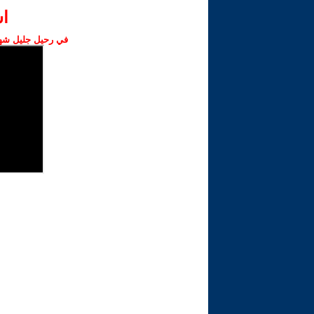
ا‫
في رحيل جليل شهبا