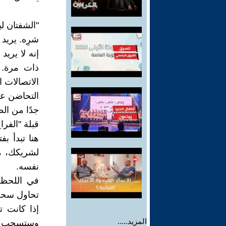
"الشفتان ل
شرِه. يريد
إنه لا يري
ذات مرة. 
الاتصالات 
التحاضن عن
جدًا من ا
قبلة "الفرا
هنا تبدأ ب
لشريكك، م
نفسه.
في اللحظة 
تحاول سحب 
إذا كانت 
المزيد.....
وستسحب ال