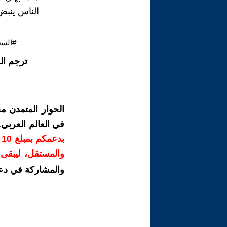
الناس ينبض
#السع
ترجم ال
الحوار المتمدن م
في العالم العربي
ب
والمستقل، ليبقى ص
والمشاركة في دع