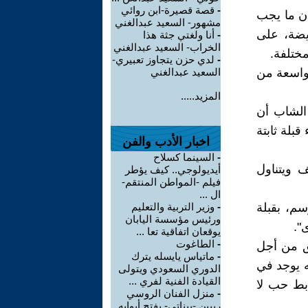
-
قصة قصيرة-ابن روائي
أن ما يجب
مشهور- السعيد عبدالغني
ريضة، على
-
أنا ولغتي جثة هذا
الخراب- السعيد عبدالغني
ختلفة.
-
لدي حزن يتجاوز تعبيري-
واسعة من
السعيد عبدالغني
المزيد.....
 الشاب أن
قبلة ثابتة
اخبار الأدب والفن
-
السينما كسلاح
ف ويتناول
أيديولوجي.. كيف يؤطر
فيلم -المواطن المنتقم-
ال ...
م، بقبلة
-
وزير التربية والتعليم
ورئيس مؤسسة اليابان
".
يوقعان اتفاقية تعا ...
-
الطاغوت
ق من أجل
-
ماتياس يايسله يترك
 يوجد في
الدوري السعودي ويتولى
القيادة الفنية لفري ...
ابط حب لا
-
منزل الفنان الروسي
ريبين -بيناتي- يفتح أبوابه