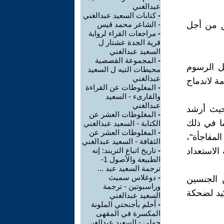
عبدالغني
-
كتابات السعيد عبدالغني
ق من أجل
- الشاعر محمد قيس
-
مراجعات القراء لرواية
قرية الجدة عشتار ل
السعيد عبدالغني
-
المجموعة القصصية
 للقبلة الأولى في السينما عام 1896 ودليل الرسوم
محيطات التيه ل السعيد
عبدالغني
ة لاندماج
-
المغلوطات عن القراءة
والقارىء - السعيد
عبدالغني
 حيث أرشد
-
المغلوطات العشر عن
ما في ذلك
الكتابة - السعيد عبدالغني
-
المغلوطات العشر عن
المفاجأة"،
الثقافة - السعيد عبدالغني
الاستعداد
-
تاريخ اتباع التريند: إنه
الطبيعة والأصول 1-
ترجمة السعيد عبد ...
-
دوغلاس سميث
 الجنسين
وراسبوتين - ترجمة
كيد لضحكة
السعيد عبدالغني
-
أحلم بأجنحتي الملونة
المكسرة في المقهى
حولي - السعيد عبدالغن ...