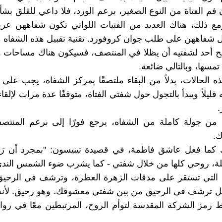
 فم الفتاة من النوع الصغير، برعم الورد، فلا داعي للقلق بش
ومع ذلك، هناك العديد من الفتيات اللواتي تكون شفاههن ع
ل شفاههن على طلب جوان كروفورد. تقنية تقبيل هذه الشفاه م
مح أحد لشفتيه أن يظلا في المنتصف، فسيكون هناك مساحات 
تمسها، وبالتالي ضائعة.
 الحالات، بدلاً من البقاء ملتصقًا بمركز الشفاه، يجب على
قليلاً ويبدأ بالتجول حول شفتي الفتاة، متوقفًا عدة مرات لإلقاء 
.
اء من جولة كاملة من الشفاه، يرجع فورًا إلى برعم المنتص
ك.
ك كما فعل عاشق فاطمة، في قصيدة تينيسون: "بمجرد أن رَس
ة، روحي كلها من خلال شفتي - كما يشرب ضوء الشمس الندى
ة التي تستقر على مدقات الزهرة العطرة، وترشف في الرحي
ل ترشف في الرحيق من بين شفتي معشوقك. وهو رحيق. لأنه
اط رمز الشركة المقدسة لتوأم الروح، المرتبطين معًا في رو