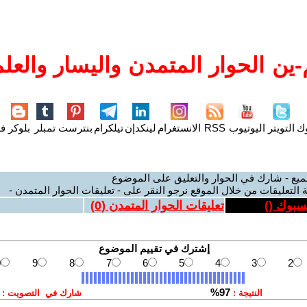
ين الحوار المتمدن واليسار والعلم
وك
التويتر
اليوتيوب
RSS
الانستغرام
لينكدإن
تيلكرام
بنترست
تمبلر
بلوكر
فل
ميع - شارك في الحوار والتعليق على الموضوع
 التعليقات من خلال الموقع نرجو النقر على - تعليقات الحوار المتمدن -
يسبوك (
)
تعليقات الحوار المتمدن (
0
)