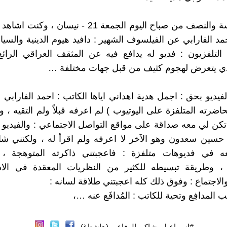
في السادسة والنصف من صباح اليوم الجمعة 21 - نيسان
حمد الفارابي عن الفيلسوف الشهير : دافيد هيوم الدينية والسيا
التلفزيون : فديو له يدافع فيه عن المثقف العراقي الرائ
ي يتعرض لهجوم كثيف من قبل جهات مختلفة …
فيديو بحق : اجمل هدية اهداني اياها الكاتب : احمد الفارابي ا
اضرته المتلفزة على اليوتيوب ) لم اعرفه قبلاً ولم التقيه ، و
لم تكن لي معه صداقة على مواقع التواصل الاجتماعي : والفيدي
حسين سعدون وهو الآخر لا اعرفه ولم اقرأ له ، ولكنني شا
ه في فديوهات متلفزة : فاعجبتني ذاكرته المتوهجة ، 
، وطريقة تبسيطه للكثير من النظريات المعقدة في الا
الاجتماع : وفوق ذلك كله اعجبتني طلاقة لسانه :
ب المدافِع وتحية للكاتب : المُدافَع عنه …،
#اسماعيل_شاكر_الرفاعي (هاشتاغ)