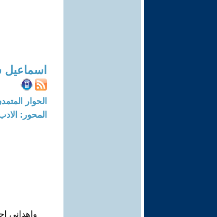
اسماعيل ش
الحوار المتمدن-العدد: 7588 - 23
المحور: الادب
واهداني احم