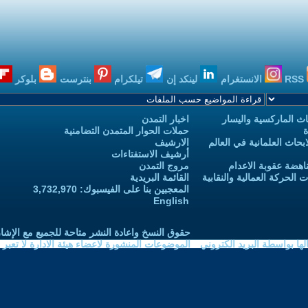
RSS
الانستغرام
لينكد إن
تيلكرام
بنترست
بلوكر
ث الماركسية واليسار
اخبار التمدن
ة
حملات الحوار المتمدن التضامنية
حاث العلمانية في العالم
الارشيف
أرشيف الاستفتاءات
اهضة عقوبة الاعدام
مروج التمدن
الحركة العمالية والنقابية
القائمة البريدية
المعجبين بنا على الفيسبوك: 3,732,970
English
حقوق النسخ واعادة النشر متاحة للجميع مع الإشا
ا بواسطة البريد الكتروني
الموضوعات المنشورة لاعضاء هيئة الادارة لا تعبر