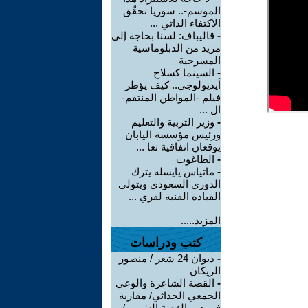
الموسم-.. سوريا تحقّق
الاكتفاء الذاتي ...
-
قاليباف: لسنا بحاجة إلى
مزيد من الدبلوماسية
المسرحية
-
السينما كسلاح
أيديولوجي.. كيف يؤطر
فيلم -المواطن المنتقم-
ال ...
-
وزير التربية والتعليم
ورئيس مؤسسة اليابان
يوقعان اتفاقية تعا ...
-
الطاغوت
-
ماتياس يايسله يترك
الدوري السعودي ويتولى
القيادة الفنية لفري ...
المزيد.....
كتب ودراسات
-
ديوان 24 شعر / منصور
الريكان
-
القصة الشاعرة والوعي
الجمعي الحداثي/ مقاربة
في دور القصة الش ... /