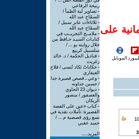
ربيحة الرفاعي
-
تصاوير لية الظمأ /
السمّاح عبد الله
-
ثلاثاءات عابر سبيل /
انية على
السمّاح عبد الله
-
ملامــح التجريــب في
كتابـات السيـد حـافظ من
خلال روايته يو ... /
سلسبيل كريبع
-
قناديل الحكمة / د. خالد
يبورد
الموبايل
زغريت
-
حكاياتْ تَكاد تُنسى / فلاح
العيفاري
-
وعي ـ قصص قصيرة جدا
/ حسين جداونه
-
ديوان 23 الحاوي
والعصفور / منصور
الريكان
-
كتاب «عين على القصة
القصيرة: تأملات نقدية في
تسع رؤى قصصية م ... /
حميد عقبي
المزيد.....