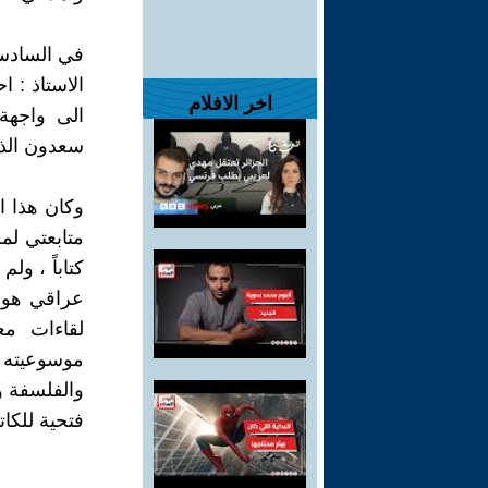
الاستاذ : ا
اخر الافلام
الى واجهة 
سعدون الذ
وكان هذا ال
متابعتي لمح
كتاباً ، و
عراقي هو 
لقاءات مع
موسوعيته 
والفلسفة و
فتحية للكات