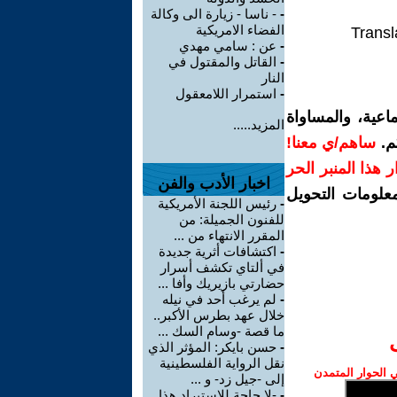
-
- ناسا - زيارة الى وكالة
الفضاء الامريكية
Transl
-
عن : سامي مهدي
-
القاتل والمقتول في
النار
-
استمرار اللامعقول
اعية، والمساواة
المزيد.....
م.
ساهم/ي معنا!
رار هذا المنبر الحر
اخبار الأدب والفن
معلومات التحويل
-
رئيس اللجنة الأمريكية
للفنون الجميلة: من
المقرر الانتهاء من ...
-
اكتشافات أثرية جديدة
في ألتاي تكشف أسرار
حضارتي بازيريك وأفا ...
-
لم يرغب أحد في نيله
خلال عهد بطرس الأكبر..
ما قصة -وسام السك ...
-
حسن بايكر: المؤثر الذي
نقل الرواية الفلسطينية
الحوار المتمدن
إلى -جيل زد- و ...
-
-لا حاجة للاستيراد هذا