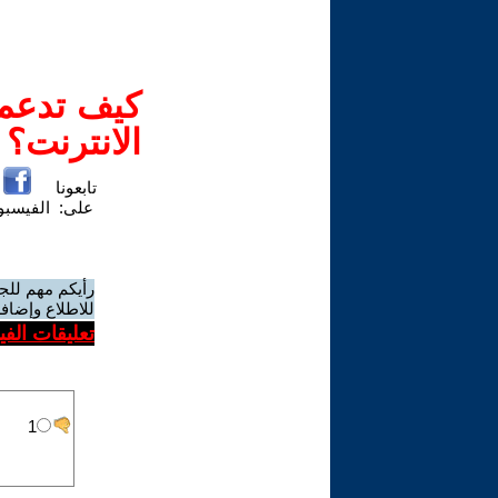
كيف تدعم-
الانترنت؟
تابعونا
على:
الفيسب
رأيكم مهم للج
للاطلاع وإضافة
تعليقات الف