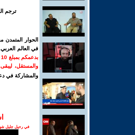
ترجم ال
الحوار المتمدن م
في العالم العربي
ب
والمستقل، ليبقى ص
والمشاركة في دع
ا‫
في رحيل جليل شهبا