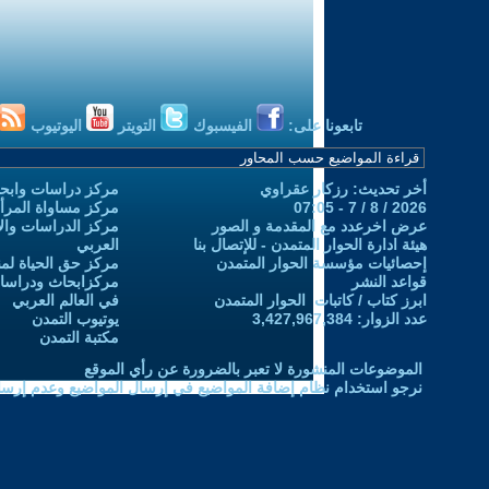
تابعونا على:
الفيسبوك
التويتر
اليوتيوب
أخر تحديث: رزكار عقراوي
مركز دراسات وابحا
2026 / 8 / 7 - 07:05
مركز مساواة المرأ
عرض اخرعدد مع المقدمة و الصور
مركز الدراسات والاب
هيئة ادارة الحوار المتمدن - للإتصال بنا
العربي
إحصائيات مؤسسة الحوار المتمدن
مركز حق الحياة لمن
قواعد النشر
مركزابحاث ودراسات 
ابرز كتاب / كاتبات الحوار المتمدن
في العالم العربي
عدد الزوار: 3,427,967,384
يوتيوب التمدن
مكتبة التمدن
الموضوعات المنشورة لا تعبر بالضرورة عن رأي الموقع
نرجو استخدام نظام إضافة المواضيع في إرسال المواضيع وعدم إرساله