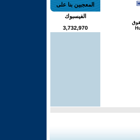
المعجبين بنا على
الفيسبوك
3,732,970