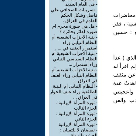
-
في العام الجديد
-
تسريبات الصحافي علي
 ، وكنت اشاهد محاضرات
فاضل وشكل الحكم
القادم في العراق .
سية ، قفز
-
هل هي صورة مجرم ام
صورة لفائز بجائزة ؟
ع : حسين
-
بنية الاحزاب الشيعية أم
النظام النيابي وراء
استمرار العنف في ...
-
بنية الاحزاب الشيعية أَم
لذي ( عدا
النظام السياسي النيابي
وراء استمرار ...
لم اقرأ له
-
بنية الاحزاب الشيعية أم
و عن مثقف
النظام النيابي وراء العنف
في العراق ...
هدتُ عدة
-
النظام النيابي ام البنية
واعجبتني
الطلئفية وراء عنف الحوار
في العراق ...
دب والفن
-
ثورة المرأة الايرانية :
الجزء الثالث
-
ثورة المرأة الايرانية :
الجزء الثاني
-
ثورة المرأة الايرانية
-
نقيضان لا يلتقيان :
الحشد والدولة