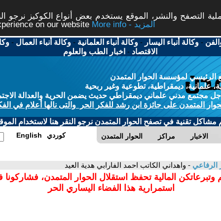
ة التصفح والنشر، الموقع يستخدم بعض أنواع الكوكيز نرجو النق
More info - المزيد
experience on our website
الفن
-
وكالة أنباء اليسار
-
وكالة أنباء العلمانية
-
وكالة أنباء العمال
-
وكا
الاقتصاد
-
اخبار الطب والعلوم
 الرئيسي لمؤسسة الحوار المتمدن
، علمانية، ديمقراطية، تطوعية وغير ربحية
ل مجتمع مدني علماني ديمقراطي حديث يضمن الحرية والعدالة الاجتم
حوار المتمدن على جائزة ابن رشد للفكر الحر والتى نالها أعلام في الفك
م مشاكل تقنية في تصفح الحوار المتمدن نرجو النقر هنا لاستخدام الموقع
كوردي
English
الاخبار
مراكز
الحوار المتمدن
 الرفاعي
- واهداني الكاتب احمد الفارابي هدية العيد
 وتبرعاتكن المالية تحفظ استقلال الحوار المتمدن، فشاركونا 
استمرارية هذا الفضاء اليساري الحر