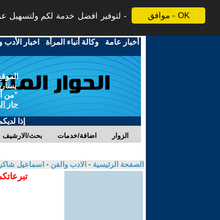
موافق - OK
لتوفير افضل خدمة لكم ولتسهيل عملي
أخبار عامة
-
وكالة أنباء المرأة
-
اخبار الأدب و
الموقع
يسارية
"من أج
حاز ال
إذا لديك
الزوار
اضافة/خدمات
بحث/الارشيف
الصفحة الرئيسية
-
الادب والفن
-
اسماعيل شاكر
تبرعاتكم