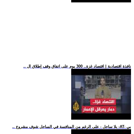
.. نافذة اقتصادية | اقتصاد غزة.. 300 يوم على اتفاق وقف إطلاق ال
.. يلا ساحل - على الرغم من المنافسة في الساحل شوف مشروع -AT- بي