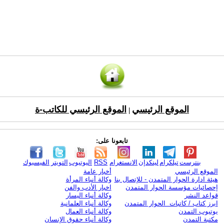
الموقع الرئيسي
الموقع الرئيسي للكاتب-ة
|
تابعونا على:
بنترست
تيلكرام
لينكدإن
الانستغرام
RSS
اليوتيوب
التويتر
الفيسبوك
الموقع الرئيسي
أخبار عامة
هيئة ادارة الحوار المتمدن - للإتصال بنا
وكالة أنباء المرأة
إحصائيات مؤسسة الحوار المتمدن
اخبار الأدب والفن
قواعد النشر
وكالة أنباء اليسار
ابرز كتاب / كاتبات الحوار المتمدن
وكالة أنباء العلمانية
يوتيوب التمدن
وكالة أنباء العمال
مكتبة التمدن
وكالة أنباء حقوق الإنسان