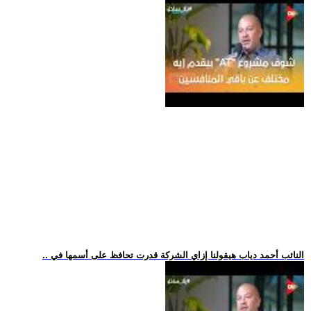
.. النائب أحمد دياب هيقولنا إزاي الشركة قدرت تحافظ على أسمها في