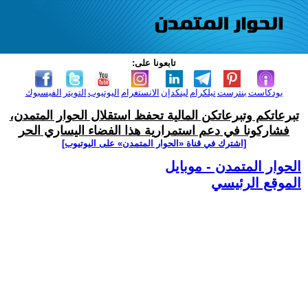
تابعونا على:
بودكاست
بنترست
تيلكرام
لينكدإن
الانستغرام
اليوتيوب
التويتر
الفيسبوك
تبرعاتكم وتبرعاتكن المالية تحفظ استقلال الحوار المتمدن،
فشاركونا في دعم استمرارية هذا الفضاء اليساري الحر
[اشترك في قناة ‫«الحوار المتمدن» على اليوتيوب]
الحوار المتمدن - موبايل
الموقع الرئيسي