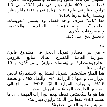
فقط ، من 400 مليار دينار في عام 2021، إلى 1.0
ترليون دينار في عام 2023، بزيادة قدرها 600 مليار دينار،
وبنسبة زيادة قدرها 150%.
هذا "باب" صرف واحد فقط، ولا يشمل "تعويضات
العاملين"، والمستلزمات السلعية والخدمية،
والمصروفات الأخرى.
لا تعليق لديّ على ذلك.
***
- من بين مصادر تمويل العجز في مشروع قانون
الموازنة العامة المُقترَح، هناك مبالغ القروض
الخارجيَة(مصارف ومؤسسات دولية)، والتي قّدّرَت بـ 10
ترليون دينار.
هذا المبلغ سيُخصّص لتمويل المشاريع الاستثماريّة لبعض
الوزارات، و منها : الزراعة 4%، والنقل 2% ، والصحة
1.5%، و وزارة الموارد المائيّة 0.6%.. من اجمالي
القروض الخارجية المخصّصة لتمويل العجز.
هذا هو ما سيُخصّص فقط، لهذه الوزارات المهمة.. أي ما
نسبته 8.1% فقط من الـ 10 ترليون دينار هذه.
التربية والتعليم العالي.. صفر%.