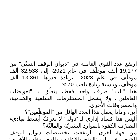
ارتفع عدد القوى العاملة في "ديوان الوقف السنّي" من
19.177 ألف موظّف في عام 2021، إلى 32.538 ألف
موظّف في عام 2023.. بزيادة قدرها 13.361 ألف
موظّف، وبنسبة زيادة بلغت 70%.
هذا "باب" صرف واحد فقط، يتعلّق بـ "تعويضات
العاملين"، ولا يشمل المستلزمات السلعية والخدمية،
والمصروفات الأخرى.
أين، وماذا يعمل هذا العدد الهائل من "الموظّفين"؟
أليس هذا فساد إداري لـ "دولة" لا تعرفُ أبسط مباديء
التصرّف الكفوء بالموارد البشريّة والماليّة؟
من جهة أخرى.. ارتفعت تخصيصات ديوان الوقف
الشيعي في باب "المنح والإعانات والمصروفات الأخرى"