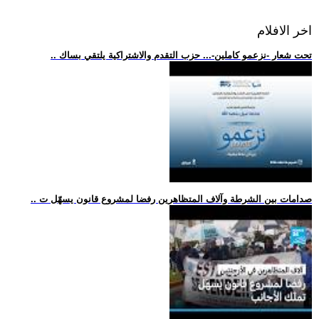
اخر الافلام
.. تحت شعار -نزعمو كاملين-... حزب التقدم والاشتراكية يلتقي بساك
.. صدامات بين الشرطة وآلاف المتظاهرين رفضا لمشروع قانون يسهّل ت