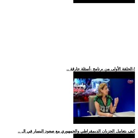
.. الحلقة الأولى من برنامج -أسئلة حارقة-!
.. كيف يتعامل الحزبان الديمقراطي والجمهوري مع صعود اليسار في ال