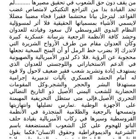
من يقف دون حق الشعوب في تحقيق مصيرها ..........لم
تجد القيادة بدا من التراجع التكتيكي لامتصاص غضب
القواعد. ليترجل بيانا محتشما فقيرا فجاء مضببا مضللا
لايسمي الأشياء بمسمياتها الحقيقية فلا أثر لمسوؤلية
النظام البدوي القروسطي لآل سعود وقيادته للعدوان
وحشد كافة الأنظمة الرجعية بترسانة عسكرية كبيرة
وكأن العدوان مقام من طرف الأرواح الشريرة التي
لاتدرك إلا بضرب خط الرمل أو أن المنح السخية تجعلها
محجوبة عن الرؤية .فلا ذكر لدور الأمبريالية والصهيونية
في الدعم الاستخباراتي واللوجستي للعدوان الذي
يستهدف إبادة وتشريد شعب فقير ضعيف لاحول ولا قوة
له أمام الحشد العسكري بآليات تدميرية إجرامية
مستهدفا البشر والحجر والشجر.وكل المقومات
الحضارية للشعب اليمني الأصيل ذو التاريخ النضالي
التحرري الأصيل.فإلى متى ستظل التحريفية المهيمنة
على الأجهزة الوطنية .تمارس تضليلها وانتهازيتها
وتمسحها بالرجعية والظلامية المتجذرة في الأنظمة
القروسطية وسيرها في ركاب الأمبريالية بقيادة حلف
الناتو للهجوم على كل الشعوب المستضعفة باسم
"الشرعية والديموقراطية وحقوق الانسان".فكما يقول