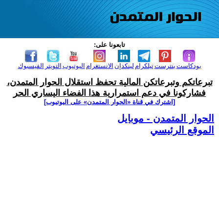
تابعونا على:
بودكاست
بنترست
تيلكرام
لينكدإن
الانستغرام
اليوتيوب
التويتر
الفيسبوك
تبرعاتكم وتبرعاتكن المالية تحفظ استقلال الحوار المتمدن،
فشاركونا في دعم استمرارية هذا الفضاء اليساري الحر
[اشترك في قناة ‫«الحوار المتمدن» على اليوتيوب]
الحوار المتمدن - موبايل
الموقع الرئيسي