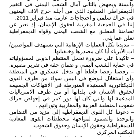
والسنة ويجهض بالتالي آمال الشعب اليمني في التغيير
الديمقراطي المنشود الذي من أجله خرج آلاف اليمنيين
في حراك سلمي و احتجاجات عارمة منذ فبراير 2011.
إننا في الجمعية المغربية لحقوق الإنسان، إذ نعبر عن
تضامننا المطلق مع الشعب اليمني وقواه الديمقراطية
نعلن عما يلي:
– تنديدنا بكل العمليات الإرهابية التي تستهدف المواطنين/
ات الأبرياء أيا كان مصدرها وخلفياتها.
– تأكيدنا على ضرورة تحمل المنتظم الدولي لمسؤولياته
في حماية الشعب اليمني و ضمان حقه في تقرير مصيره.
– رفضنا رفضا قاطعا أي تدخل عسكري في المنطقة
وأي استغلال للوضع في اليمن سواء من طرف القوى
الديكتاتورية المستبدة المتورطة في الانتهاكات الجسيمة
لحقوق الانسان في بلدانها أو من طرف الامبرياليات
المدعمة لها والتي كان لها دور كبير في إجهاض حراك
شعوب المنطقة العربية والمغاربية وثوراتهم .
– دعوتنا كل القوى الديمقراطية إلى مزيد من التضامن
والوحدة والصمود لمواجهة مخططات القوى المعادية
للديمقراطية وحقوق الإنسان وحقوق الشعوب.
المكتب المركزي