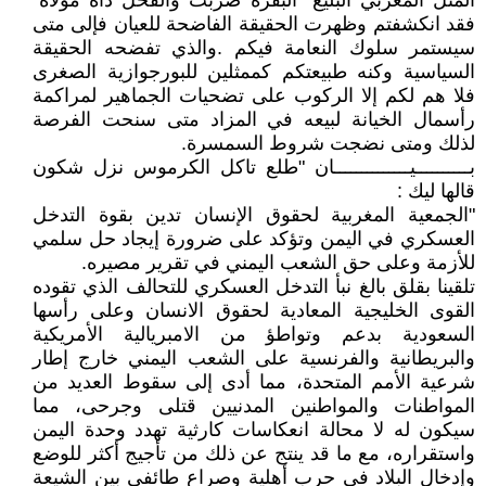
المثل المغربي البليغ "البقرة ضربت والفحل داه مولاه"
فقد انكشفتم وظهرت الحقيقة الفاضحة للعيان فإلى متى
سيستمر سلوك النعامة فيكم .والذي تفضحه الحقيقة
السياسية وكنه طبيعتكم كممثلين للبورجوازية الصغرى
فلا هم لكم إلا الركوب على تضحيات الجماهير لمراكمة
رأسمال الخيانة لبيعه في المزاد متى سنحت الفرصة
لذلك ومتى نضجت شروط السمسرة.
بــــــــــيــــــــــــــان "طلع تاكل الكرموس نزل شكون
قالها ليك :
"الجمعية المغربية لحقوق الإنسان تدين بقوة التدخل
العسكري في اليمن وتؤكد على ضرورة إيجاد حل سلمي
للأزمة وعلى حق الشعب اليمني في تقرير مصيره.
تلقينا بقلق بالغ نبأ التدخل العسكري للتحالف الذي تقوده
القوى الخليجية المعادية لحقوق الانسان وعلى رأسها
السعودية بدعم وتواطؤ من الامبريالية الأمريكية
والبريطانية والفرنسية على الشعب اليمني خارج إطار
شرعية الأمم المتحدة، مما أدى إلى سقوط العديد من
المواطنات والمواطنين المدنيين قتلى وجرحى، مما
سيكون له لا محالة انعكاسات كارثية تهدد وحدة اليمن
واستقراره، مع ما قد ينتج عن ذلك من تأجيج أكثر للوضع
وإدخال البلاد في حرب أهلية وصراع طائفي بين الشيعة