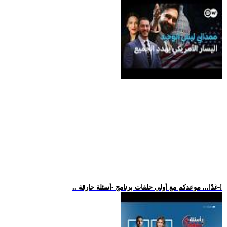
.. غدًا... موعدكم مع أولى حلقات برنامج -أسئلة حارقة-!