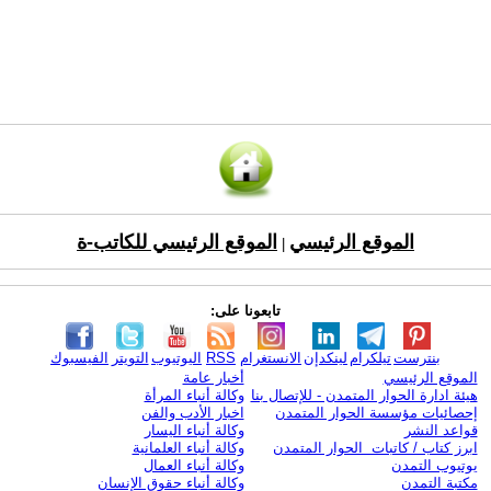
الموقع الرئيسي
الموقع الرئيسي للكاتب-ة
|
تابعونا على:
بنترست
تيلكرام
لينكدإن
الانستغرام
RSS
اليوتيوب
التويتر
الفيسبوك
الموقع الرئيسي
أخبار عامة
هيئة ادارة الحوار المتمدن - للإتصال بنا
وكالة أنباء المرأة
إحصائيات مؤسسة الحوار المتمدن
اخبار الأدب والفن
قواعد النشر
وكالة أنباء اليسار
ابرز كتاب / كاتبات الحوار المتمدن
وكالة أنباء العلمانية
يوتيوب التمدن
وكالة أنباء العمال
مكتبة التمدن
وكالة أنباء حقوق الإنسان