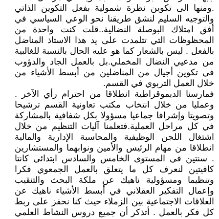
.ومنها الى تكوين نظرة شمولية بفعل التكوين الذاتي
والتوجيه السليم لنشق طريقنا نحو الوعي السياسي في
أفق امتلاك البوصلة النضالية..قلت كنت واحدة من
المحظوظات التي تتلمدت على يد هذا الاستاذ المناضل
بالفعل . ليس بالشعار كما هو عليه الحال بالنسبة للغالبية
من مدعيي النضال المخملي.بل بالعمل الجاد والدؤوب
في تكوين أجيال من المناضلين من أبسط الأشياء من
خلال العمل التربوي في القسم.
فمارسنا الديموقراطية انطلاقا من احترام رأي الآخر .
وعمليا من خلال انتخاب مكتب تعاونية القسم ترشيحا
وتصويتا وإشرافا جماعيا مسؤولا بكل شفافية بالمشاركة
في كل مراحل العملية.فتعلمنا آليات التنظيم من خلال
اشتغال اللجن الوظيفية والمحاسبة الإدارية والمالية
انطلاقا من مهام الرئيس والأمين ونوابهما والمستشارين
. سنتين في المستوى الخامس والسادس ابتدائي كانتا
كافيتين لنعرف كل ما يتعلق بالعمل الجمعوي فكرا
وتنظيما ومسؤولية ناهيك عن ملكة البحث والتنقيب
وإعمال التفكير العقلاني في أبسط الأشياء ناهيك عن
العلاقات الاجتماعية بين الزملاء حيث كنا نحفز على ربط
كل فكر بالعمل . أتذكر أن جميع دروس النشاط العلمي