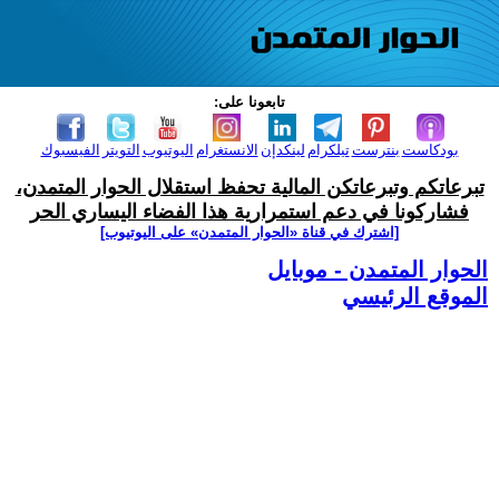
تابعونا على:
بودكاست
بنترست
تيلكرام
لينكدإن
الانستغرام
اليوتيوب
التويتر
الفيسبوك
تبرعاتكم وتبرعاتكن المالية تحفظ استقلال الحوار المتمدن،
فشاركونا في دعم استمرارية هذا الفضاء اليساري الحر
[اشترك في قناة ‫«الحوار المتمدن» على اليوتيوب]
الحوار المتمدن - موبايل
الموقع الرئيسي