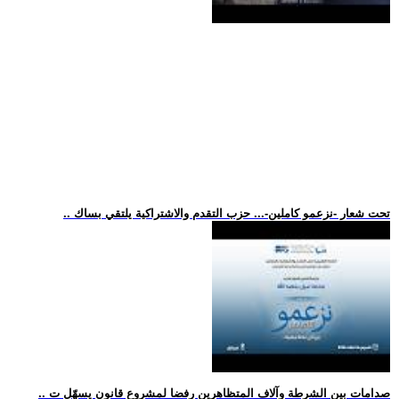
.. تحت شعار -نزعمو كاملين-... حزب التقدم والاشتراكية يلتقي بساك
.. صدامات بين الشرطة وآلاف المتظاهرين رفضا لمشروع قانون يسهّل ت