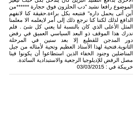
الأخرى بدافع التقليد البريئ كان يتدخل بكل خبث ليغير
الموضوع رافعا نشيد "دب الحلزون فوق حجارة ******من
أين أتى يحمل داره" فنتبعه بكل براءة.حقيقة كنا لانفهم
الدافع لذلك لكننا كنا نرجع ذلك إلى أمر لايعلمه الا معلمنا
المثل الأعلى الذي كان بالنسبة لنا يعني كل شئ . فلم
ندرك هذا الموقف ذو البعد السياسي العميق في رفض
دور المدجن للقطيع إلا بعد سنين في المرحلة
الثانوية.فتحية لهذا الأستاذ العظيم وتحية لأمثاله من جيل
المناضلين وجنود الخفاء الذين استطاعوا أن يكونوا فينا
مصل الرفض للإديلوجيا الرجعية والاستبدادية السائدة.
خريبكة في : 03/03/2015