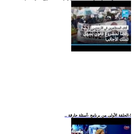
.. الحلقة الأولى من برنامج -أسئلة حارقة-!