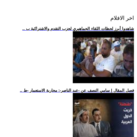
اخر الافلام
.. شاهدوا أبرز لحظات اللقاء الجماهيري لحزب التقدم والاشتراكية ب
.. فصل المقال | سامي النصف عن -عبد الناصر-: محاربة الاستعمار -ط