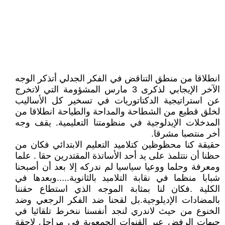
انطلاقا من منطق التناقض في الفكر الجدلي أتذكر الوجه
الآخر الإيجابي لذكرى 3 مارس المشؤومة التي لاتخرج
عن استراتيجية الدكتاتوريات في تسخير كل الأساليب
لخلق قطيع من الشطاحة والمداحة والطياحة انطلاقا من
المدخلات الإيدلوجية في منظومتنا التعليمية. يقف وجه
أخر منتصبا مشرقا.
حقيقة كنا محظوظين كتلاميد التعليم الابتدائي فكان من
حظنا أن نتتلمذ على يد أحد الأساتذة المقتدرين حقا . علما
ومعرفة وحلما ووعيا سياسيا لم ندركه إلا بعد أن أصبحنا
شبابا منظما في نقابة التلاميد بالثانوية.....وبعدها في
الكلية .فكان لنا بمثابة الموجه الذي استطاع حقننا
بالمضادات الإديلوجية.بل لقحنا ضد الفكر الرجعي وضد
الخنوع من حيث لاندري لنجد أنفسنا ننخرط تلقائيا في
جبهات الرفض عبر القنوات الجمعوية في مراحل لاحقة