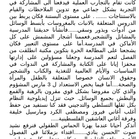
كانت تقام بالتجارب العملية فيدفعنا الى المشاركة في
التجربة بشكل جماعي مع تدوين الملاحظات والقيام
بالاستنتاجات ....... . على مستوى البستنة فكان يربط بين
الدروس المتعلقة بالانبات بالمغروسات بأبسط الوسائل
من أدوات وبذور وسقي......فأنشأنا حديقتنا المدرسية
بالمشاتل والتشجير.فعممنا أشجار المشمش على كل
الأماكن في المدرسة.أما على مستوى التعبير فكان
يشجعنا على المطالعة الحرة بتكوين مكتبة انطلقت من
الفصل لتعم المدرسة وجعلنا مسؤولين على إدارتها
محفزا إيانا على الكتابة والمشاركة في الندوات في
المناسبات والأيام العالمية للتغذية والكتاب والتشجير
وحقوق الانسان خصوصا المتعلقة بالطفل والمرأة
والصحة....أما فيما يخص الاستعداد ل 3 مارس المشؤوم
والذي كان مفروضا بشكل قوي مقرون بالرهبة والقمع
والبطش بجميع الوسائل. حيث تنزل إيديلوجية النظام
بكل ثقلها التسلطي والتدجيني فقد كنا نستفيد من حفظ
أغلب أغاني فيروز ومصطفى الكرد ومارسيل خليفة
وفرقة أغاني العاشقين الفلسطينية.....
أتذكر أحيانا عندما يهزنا الحماس الطفولي فنرفع نشيد
صوت "الحسن ينادي........اقتداء بزملائنا في الفصول