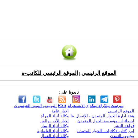
الموقع الرئيسي
الموقع الرئيسي للكاتب-ة
|
تابعونا على:
بنترست
تيلكرام
لينكدإن
الانستغرام
RSS
اليوتيوب
التويتر
الفيسبوك
الموقع الرئيسي
أخبار عامة
هيئة ادارة الحوار المتمدن - للإتصال بنا
وكالة أنباء المرأة
إحصائيات مؤسسة الحوار المتمدن
اخبار الأدب والفن
قواعد النشر
وكالة أنباء اليسار
ابرز كتاب / كاتبات الحوار المتمدن
وكالة أنباء العلمانية
يوتيوب التمدن
وكالة أنباء العمال