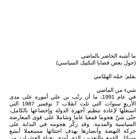
ما أشبه الحاضر بالماضي
(حول بعض قضايا التكتيك السياسي)
بقلم: حمّه الهمّامي
شيء من الماضي
في عام 1991، ما أن رتّب بن علي أموره على مدى
الأربع سنوات التي تلت انقلاب 7 نوفمبر 1987 التي
استغلّها لإعادة تنظيم أجهزة الدولة وإخضاعها بالكامل،
حتّى شنّ هجوما قمعيا عاما وشاملا على قوى المعارضة
السياسية والمدنية. وقد ركّز هجومه في البداية على
حركة النهضة وأنصارها بهدف اجتثاثها مستعملا أبشع
وسائل القمع والتعذيب الذي أودى بحياة العشرات من