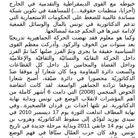
خيوطه مع القوى الديمقراطية والتقدمية في الخارج
(أحزابا، منظمات حقوقية....) للمساهمة في تكوين شبكة
مساندة عالمية للضغط على الحكومات الاستعمارية التي
تدعم الدكتاتورية في تونس بالمال والوسائل القمعية
لإدامة عمرها في الحكم خدمة لمصالحها.
وكما هو معلوم فقد نهضت الحركة الجماهيرية تدريجيّا
بعد سنوات من الخوف والركود. وأدركت معظم القوى
السياسية حقيقة ما يجري وتمّ الفرز صلبها كما تمّ الفرز
داخل الحركة النقابيّة والنسائيّة والثقافيّة والإعلاميّة
وداخل القضاة والمحامين بل داخل كل القطاعات
واتّسعت دائرة المقاومة وما كان شعارا أو موقفا ضدّ
الدكتاتوريّة محصورا في دائرة ضيّقة، أصبح شعارا
وموقفا تردّده الجماهير الواسعة. لقد كانت انتفاضة
الحوض المنجمي (2008) التي دامت 6 أشهر كاملة من
أهم المؤشرات لانقلاب الوضع في تونس وبداية نهاية
الدكتاتورية. ثم تلتها أحداث بن قردان فالصخيرة...وفي
نهاية المطاف اندلعت الثورة يوم 17 ديسمبر 2010 في
سيدي بوزيد لتؤدّي إلى سقوط الدكتاتوريّة وهروب بن
علي يوم 14 جانفي 2011 وبداية مرحلة جديدة في تاريخ
تونس. وقد كان حزب العمّال سبّاقا في فهم الوضع