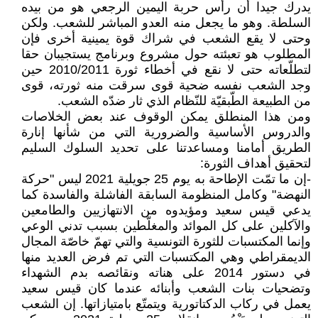
يدرك جيدا أن رأس حربة اليمين الرجعي هو من بيده
السلطة. وهو ما يجعل منه العدو المباشر للشعب. ولكن
وحتى لا يقع الشعب في شراك قوة يمينية أخرى فإن
المطلوب هو تعبئته حول مشروع وبرنامج يستجيبان حقا
لتطلّعاته حتى لا نقع في أخطاء ثورة 2010/2011 حين
وجد الشعب نفسه ضحية قوى سرقت منه ثورته، قوى
من الطبيعة الطّبقيّة للنّظام الذي ثار ضدّه الشعب.
ومن هذا المنطلق يمكن الوقوف عند بعض الخلاصات
والدروس الأساسية والضرورية التي من شأنها إنارة
الطريق أمامنا ومساعدتنا على تحديد السلوك السليم
لتحقيق أهداف الثورة:
-إن ما تمّت الإطاحة به يوم 25 جويلية 2021 ليس "حركة
النهضة" وكامل المنظومة السابقة الفاشلة والفاسدة كما
يدعي قيس سعيد ومؤيدوه من الانتهازيين والطامعين
والآكلين على كل الموائد والمغلّطين بسبب تدني الوعي
وإنما المكتسبات للثورة التونسية والتي تهمّ خاصّة المجال
الديمقراطي وهي المكتسبات التي تم فرض العديد منها
في دستور 2014 على هناته ونقائصه بدم الشهداء
وتضحيات بنات الشعب وأبنائه عندما كان قيس سعيد
يعمل في ركاب الدكتاتورية ويتمتّع بامتيازاتها. إن الشعب