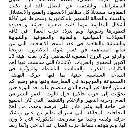
الديمقراطية والتقدمية عن النضال. لقد اتبع تكتيك
المقاومة مستغلّا كل مظاهر الاضطهاد والقمع والاستغلال
والفساد والعمالة للتشهير بالدكتاتورية ومنخرطا في كافّة
أشكال المقاومة مهما كانت صغيرة وجزئية ومحدودة
لتطويرها وتقويتها. ولم يتردّد حزب العمال في كافة
المجالات السياسية والنقابية والحقوقية والشبابية
والنسائية والثقافية في عقد أبسط الاتفاقات التي من
شأنها المساهمة في كسر شوكة الدكتاتورية تدريجيا
والرفع من الروح المعنوية للجماهير. وكان بعث "هيئة 18
أكتوبر للحقوق والحريات" (2005) التي ساهمت فيها أهم
التيّارات الفكرية والسياسية الناشطة والمؤثّرة في
الساحة السياسية حينها، بما فيها "حركة النهضة"
(المقموعة والموجودة في المعارضة وقتها وهو وضع، كم
سنبيّن لاحقا غير الوضع الذي ستصبح عليه بعد الثورة حين
تحوّلت إلى حزب حاكم) حول ثالوث "العفو التشريعي
العام وحرية التعبير والإعلام والتنظيم" الذي كان الجميع
في حاجة إليه وغير قادر على فرضه وحده، من أهمّ
النجاحات المحقّقة التي ستربك نظام بن علي وتشدّد
عزلته وتُبقيه وحيدا مع معارضته الدّيكوريّة التي لا وزن
لها. ولم يتوقف نشاط حزب العمال عند الداخل وإنّما ربط