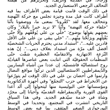
ورجالا، في المدينة والريف، وتحريرهم من هيمنة
التحالف الرجعي الاستعماري الجديد.
في ذلك الوقت قامت قيامة بعض الأطراف بما فيه
أطراف كانت قبل مدة وجيزة تجلس مع حركة النّهضة
وتتحالف معها. لقد "كفّرونا" بمعنى ما، ووصفونا بأنّنا
"حلفاء حركة النهضة" وأنّنا "لا نريد خيرا بالبلاد" وكان
بعضهم يقولها بوضوح: "خلّي بن علي يُوقِّفْهم وإلّا حتّى
يُقْتِلْهِم ويرَتِّحْنا مِنْهِم..."، "خلي يبقى بن علي على الأقل
قادرين عليه..."، "استبداد مدني يحترم الحريات الشخصيّة
أفضل ألف مرّة من استبداد بغلاف ديني...". إنّ هذه
النّزعة الانتهازية والانتقاميّة الخطيرة شقّت حتّى
المنظّمات الحقوقيّة التي انتابت بعض عناصرها القياديّة
روح استئصاليّة فاشستيّة. إن عددا من أشباه اليساريين
والدّيمقراطيين الاستئصاليين الذين تركوا مواقع النضال
وارتموا في أحضان بن علي في ذلك الوقت لم يتورّعوا
عن الانخراط في حزب "التجمّع" وفي أجهزة الدكتاتورية
ومؤسساتها حتى البوليسية منها ليتحولوا إلى ألد أعدا
القوى الثورية والديمقراطية التقدميّة وأحيانا إلى مجرّد
وشاة في خدمة سيّدهم الجديد. وفي هذا السياق
التاريخي انتشرت في المجتمع، وتحديدا في الوسط
البورجوازي الصغير المثقف، بما فيه بعض الوسط