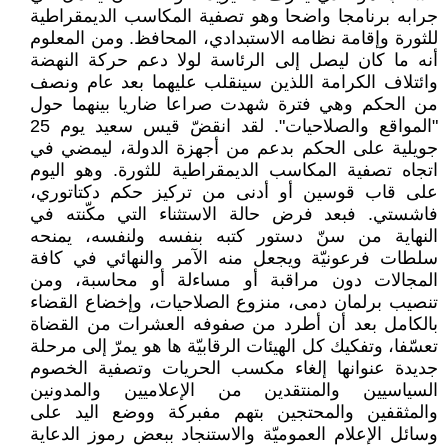
جرابه برنامجا واضحا وهو تصفية المكاسب الديمقراطية
للثورة وإقامة نظامه الاستبدادي، المحافظ. ومن المعلوم
أنه ما كان ليصل إلى الرئاسة لولا دعم حركة النهضة
وائتلاف الكرامة اللذين سينقلب عليهما بعد عام ونصف
من الحكم وهي فترة شهدت صراعا ضاريا بينهما حول
"المواقع والصلاحيات". لقد انقضّ قيس سعيد يوم 25
جويلية على الحكم بدعم من أجهزة الدولة، ليمضي في
اتجاه تصفية المكاسب الديمقراطية للثورة. وهو اليوم
على قاب قوسين أو أدنى من تركيز حكم دكتاتوري،
فاشستي. فبعد فرض حالة الاستثناء التي مكّنته في
النهاية من سنّ دستور كتبه بنفسه ولنفسه، يمنحه
سلطات فرعونيّة ويجعل منه الآمر والنهائي في كافة
المجالات دون مراقبة أو مساءلة أو محاسبة، ومن
تنصيب برلمان دمى، منزوع الصلاحيات، وإخضاع القضاء
بالكامل بعد أن أطرد من صفوفه العشرات من القضاة
تعسّفا، وتفكيك كل الهيئات الرقابيّة ها هو يمرّ إلى مرحلة
جديدة عنوانها إلغاء مكسب الحريات وتصفية الخصوم
السياسيين والمنتقدين من الإعلاميين والمدونين
والمثقفين والمحتجين بتهم مفبركة ووضع اليد على
وسائل الإعلام العموميّة والاستنجاد ببعض رموز الدعاية