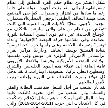
شكل الحكم من نظام حكم الفرد المطلق إلى نظام
ديمقراطي، ليبرالي. لقد بقيت أجهزة الدولة على حالها
رغم ما سادها من اهتزاز واضطراب. كما بقي المجتمع
تحت هيمنة التحالف الطبقي الرجعي المحلّي/الاستعماري
الجديد، الأجنبي: محلّيّا الأقليات الثرية العميلة التي كانت
تتمعّش من نظام بن علي والتي سارعت بالتكيّف مع
الأوضاع الجديدة عبر دعم قوى اليمين المضادة للثورة
الصاعدة وفي مقدّمتها حركة النهضة "الإخوانية" و"نداء
تونس" وتفريعاته اللاحقة وعلى رأسها حزب "تحيا تونس"
بقيادة المنشقّ يوسف الشاهد. وخارجيّا مراكز القرار
الرأسمالي الامبريالي المؤثرة في تونس وفي مقدمتها
الولايات المتحدة الأمريكية وفرنسا والاتحاد الأوروبي
عامة إضافة إلى عملاء هذه القوى الخليجيين والشرق
أوسطيين (قطر، تركيا، السعودية، الإمارات...). لقد تدخّل
كل هؤلاء بسرعة للالتفاف على الثورة وإعادة ترتيب
الأمور لصالحهم.
لقد ثار الشعب من أجل الشغل فتفاقمت البطالة والفقر
والفساد. وثار الشعب من أجل الحرية فالتفّت عليها
لوبيات المال التي أمسكت بأهم وسائل الإعلام وتحكّمت
في كل الانتخابات التي جرت (2011-2014-2019) والتي