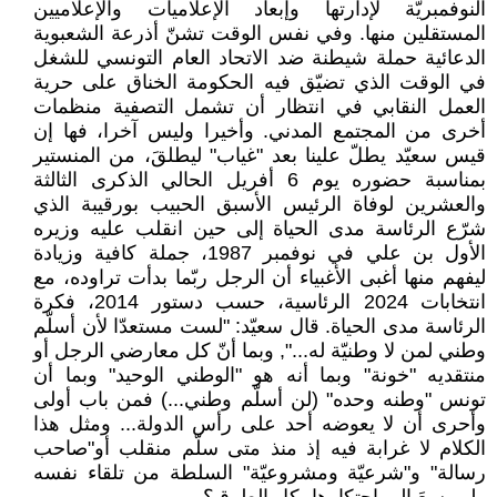
النوفمبريّة لإدارتها وإبعاد الإعلاميات والإعلاميين
المستقلين منها. وفي نفس الوقت تشنّ أذرعة الشعبوية
الدعائية حملة شيطنة ضد الاتحاد العام التونسي للشغل
في الوقت الذي تضيّق فيه الحكومة الخناق على حرية
العمل النقابي في انتظار أن تشمل التصفية منظمات
أخرى من المجتمع المدني. وأخيرا وليس آخرا، فها إن
قيس سعيّد يطلّ علينا بعد "غياب" ليطلقَ، من المنستير
بمناسبة حضوره يوم 6 أفريل الحالي الذكرى الثالثة
والعشرين لوفاة الرئيس الأسبق الحبيب بورقيبة الذي
شرّع الرئاسة مدى الحياة إلى حين انقلب عليه وزيره
الأول بن علي في نوفمبر 1987، جملة كافية وزيادة
ليفهم منها أغبى الأغبياء أن الرجل ربّما بدأت تراوده، مع
انتخابات 2024 الرئاسية، حسب دستور 2014، فكرة
الرئاسة مدى الحياة. قال سعيّد: "لست مستعدّا لأن أسلّم
وطني لمن لا وطنيّة له...", وبما أنّ كل معارضي الرجل أو
منتقديه "خونة" وبما أنه هو "الوطني الوحيد" وبما أن
تونس "وطنه وحده" (لن أسلّم وطني...) فمن باب أولى
وأحرى أن لا يعوضه أحد على رأس الدولة... ومثل هذا
الكلام لا غرابة فيه إذ منذ متى سلّم منقلب أو"صاحب
رسالة" و"شرعيّة ومشروعيّة" السلطة من تلقاء نفسه