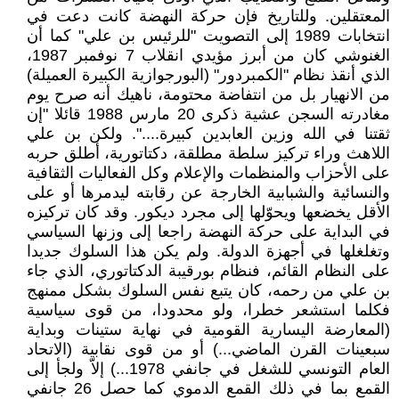
المعتقلين. وللتاريخ فإن حركة النهضة كانت دعت في
انتخابات 1989 إلى التصويت "للرئيس بن علي" كما أن
الغنوشي كان من أبرز مؤيدي انقلاب 7 نوفمبر 1987،
الذي أنقذ نظام "الكمبردور" (البورجوازية الكبيرة العميلة)
من الانهيار بل من انتفاضة محتومة، ناهيك أنه صرح يوم
مغادرته السجن عشية ذكرى 20 مارس 1988 قائلا "إن
ثقتنا في الله وزين العابدين كبيرة....". ولكن بن علي
اللاهث وراء تركيز سلطة مطلقة، دكتاتورية، أطلق حربه
على الأحزاب والمنظمات والإعلام وكل الفعاليات الثقافية
والنسائية والشبابية الخارجة عن رقابته ليدمرها أو على
الأقل يخضعها ويحوّلها إلى مجرد ديكور. وقد كان تركيزه
في البداية على حركة النهضة راجعا إلى وزنها السياسي
وتغلغلها في أجهزة الدولة. ولم يكن هذا السلوك جديدا
على النظام القائم، فنظام بورقيبة الدكتاتوري، الذي جاء
بن علي من رحمه، كان يتبع نفس السلوك بشكل ممنهج
فكلما استشعر خطرا، ولو محدودا، من قوى سياسية
(المعارضة اليسارية القومية في نهاية ستينات وبداية
سبعينات القرن الماضي...) أو من قوى نقابية (الاتحاد
العام التونسي للشغل في جانفي 1978...) إلاّ ولجأ إلى
القمع بما في ذلك القمع الدموي كما حصل 26 جانفي