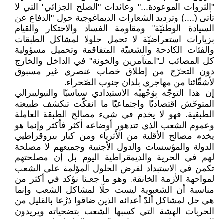
"الثروات الموعودة..." وعائدات "الصلح الجزائي" التي لا
تأتي (....) وترديد الشعارات الديماغوجية حول "الدفاع عن
السيادة الوطنيّة" ومقاومة الفساد والاحتكار والقيام
بزيارات استعراضيّة لا تحمل حلولا لمشاكل الطبقات
والفئات الكادحة والشعبيّة المتفاقمة وتحميل مسؤولية
كل المصائب لـ"المتآمرين والخونة" في الداخل والخارج
دون التحرّج من إطلاق خطاب عنصري غير مسبوق
لأشقّائنا من مهاجري بلدان جنوب الصّحراء.
إن هذا التوجّه بِوَجْهيْه الاستبدادي سياسيّا والنيوليبرالي
المتوحّش اقتصاديّا واجتماعيّا ما انفكّت تنكشف طبيعته
الطبقية. فهو لا يخدم في شيء مصالح الطبقة العاملة
وعموم الشعب الذي تتدهور أوضاعه أكثر فأكثر وإنما هو
يخدم مصالح الأقلية من الأثرياء ومن كبار بيروقراطيي
الدولة والمؤسسات والدول الأجنبية وجميعهم لا مصلحة
لهم في الحرية والديمقراطية اليوم بل إن مصلحتهم
تكمن في الاستبداد لفرض الحلول المؤلمة على الشعب
لمواجهة الأزمة الخانقة. وهو ما جعلنا نؤكد في أكثر من
مناسبة أن الشعبوية ليست حلّا لمشاكل الشعب وإنما
هي حل لمشاكل ألدّ أعدائه الذين ضاقوا ذرْعا بالقليل من
الحريات الهشة التي كسبها الشعب بتضحياته ويريدون