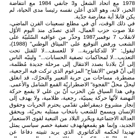
1978 مع اتحاد الشغل و3 جانفي 1984 مع انتفاضة
الخبز، لأنه، وهو الذي أعلن نفسه رئيسا مدى الحياة، لم
يكن قابلا أية معارضة جدّية.
في ذلك الوقت، أي في مطلع تسعينات القرن الماضي،
علا صوت حزب العمال، الذي تصدّى منذ اليوم الأوّل
لانقلاب 7 نوفمبر1987 وحذّر من عواقبه السّلبيّة على
الشعب ورفض التوقيع على "الميثاق الوطني" (1988)،
ليقول: "لا للدكتاتورية... لا للعسف...لا للقتل تحت
التعذيب...لا لمحاكمات تصفية الحسابات..." ولينبّه الناس
إلى أنّ بلادنا بصدد الانتقال إلى مرحلة جديدة مُظلمة،
إلى أنّ قوس "الانفتاح" المزعوم الذي تركت فيه الرجعية،
مضطرة، مساحات من حرية التعبير والتحرّك، قد انغلق
ليحلّ محلّ "الفجوة" الاضطراريّة القمع الشامل والأعمى.
وفي هذا السياق بيّن الحزب أنّ بن علي لا يقمع حركة
النهضة لأنّها حركة يمينيّة، رجعية، ظلامية، ولا يهدف إلى
إنجاز مشروع ديمقراطي تقدّمي يحترم الحريات وحقوق
الإنسان ويسمح للشعب بانتخاب ممثليه بحريّة، ويحقق
العدالة الاجتماعية ويحّرر البلاد من التبعية لقوى الاستعمار
الجديد، وإنما هو يقمعهابهدف تصفية خصم سياسي يمثل
تهديدا لحكمه الدكتاتوري الذي يريد تثبيته دفاعا عن