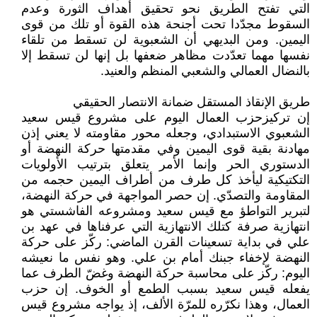
التي تفتح الطريق نحو تحقيق أهداف الثورة وعدم
السقوط مجدّدا تحت أجنحة هذه القوة أو تلك من قوى
اليمين. ومن البديهي أن الشعبوية لن تسقط من تلقاء
نفسها مهما تعدّدت مظاهر ضعفها بل إنها لن تسقط إلا
بالنضال العمالي والشعبي المنظم والعنيد.
طريق الإنقاذ المستقل ضمانة الانتصار الحقيقي
إن تركيزحزب العمال اليوم على مشروع قيس سعيد
الشعبوي الاستبدادي، وجعله محور مقاومته لا يعني إذن
مهادنة بقية قوى اليمين وفي مقدمتها حركة النهضة أو
الدستوري الحر وإنما الأمر يتعلق بترتيب الأولويات
التكتيكية ليأخذ كل طرف من أطراف اليمين حجمه من
المقاومة والتصدّي. إن حصر المواجهة في حركة النهضة،
لتبرير التواطؤ مع قيس سعيد ومشروعه الفاشستي هو
انتهازية صرفة كتلك الانتهازية التي عرفناها في عهد بن
علي في بداية تسعينات القرن الماضي: ركّز على حركة
النهضة لإخفاء جبنك أمام بن علي. وهو نفس ما نعيشه
اليوم: ركّز على محاسبة حركة النهضة وغضّ الطرف عما
يفعله قيس سعيد بسبب الطمع أو الخوف. إن حزب
العمال، وهذا نكرّره للمرّة الألف، إذ يواجه مشروع قيس