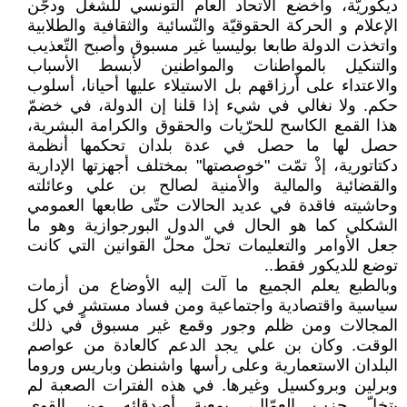
ديكوريّة، وأخضع الاتحاد العام التونسي للشغل ودجّن
الإعلام و الحركة الحقوقيّة والنّسائية والثقافية والطلابية
واتخذت الدولة طابعا بوليسيا غير مسبوق وأصبح التّعذيب
والتنكيل بالمواطنات والمواطنين لأبسط الأسباب
والاعتداء على أرزاقهم بل الاستيلاء عليها أحيانا، أسلوب
حكم. ولا نغالي في شيء إذا قلنا إن الدولة، في خضمّ
هذا القمع الكاسح للحرّيات والحقوق والكرامة البشرية،
حصل لها ما حصل في عدة بلدان تحكمها أنظمة
دكتاتورية، إذْ تمّت "خوصصتها" بمختلف أجهزتها الإدارية
والقضائية والمالية والأمنية لصالح بن علي وعائلته
وحاشيته فاقدة في عديد الحالات حتّى طابعها العمومي
الشكلي كما هو الحال في الدول البورجوازية وهو ما
جعل الأوامر والتعليمات تحلّ محلّ القوانين التي كانت
توضع للديكور فقط..
وبالطبع يعلم الجميع ما آلت إليه الأوضاع من أزمات
سياسية واقتصادية واجتماعية ومن فساد مستشرٍ في كل
المجالات ومن ظلم وجور وقمع غير مسبوق في ذلك
الوقت. وكان بن علي يجد الدعم كالعادة من عواصم
البلدان الاستعمارية وعلى رأسها واشنطن وباريس وروما
وبرلين وبروكسيل وغيرها. في هذه الفترات الصعبة لم
يتخلّ حزب العمّال، بمعية أصدقائه من القوى