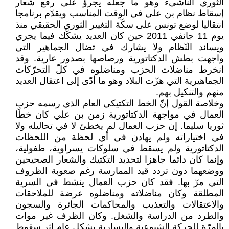
الثوري الناشىء وهو ما جعله يجرؤ على رفع شعار
إسقاط نظام بن علي في الوقت المناسب ويقدّم برنامجا
انتقاليا لوضع تونس على سكّة التغيير الثوري الحقيقي منذ
يوم 11 جانفي 2011 حين كان العديد يشكّك فيما يجري
ويساند النّظام ولا يشارك في تضال الجماهير التي
واجهت بطش الدكتاتورية ورصاصها بصدور عارية. وقد
انخرط مناضلات الحزب ومناضلوه في كلّ التحرّكات
الجماهيرية التي هزّت البلاد وهو ما أدّى إلى اعتقال العديد
منهم والتنكيل بهم.
وخلاصة القول إنّ الخط التكتيكي العام الذي رسمه حزب
العمال في مواجهة الدكتاتورية زمن بن علي كان خطّا
ثوريا سليما. إن حزب العمال لم يخطئ لا في تحاليله ولا
في اختياراته ولم يهادن في أي لحظة من اللحظات
الدكتاتورية ولم يسقط في سلوكات يسراوية، طفولية،
وإنما كان دائما جاهزا لتحديد التكتيك والشعار الصحيحين
ووضعهما دون تردد قيد الممارسة رغم صعوبة الظروف
التي مرّ بها. فقد كان حزب العمال ينشط في السرية
المطلقة وكان مناضلاته ومناضلوه عرضة للملاحقات
والاعتقالات والتعذيب والمحاكمات الجائرة والسجون
والطرد من الدراسة والشغل. وكان الظرف غير موات
بالمرّة للحركة الشيوعية واليسارية بشكل عام إثر سقوط