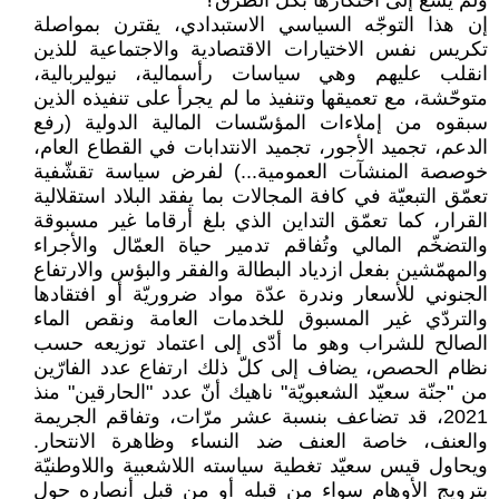
ولم يسعَ إلى احتكارها بكل الطرق؟
إن هذا التوجّه السياسي الاستبدادي، يقترن بمواصلة
تكريس نفس الاختيارات الاقتصادية والاجتماعية للذين
انقلب عليهم وهي سياسات رأسمالية، نيوليربالية،
متوحّشة، مع تعميقها وتنفيذ ما لم يجرأ على تنفيذه الذين
سبقوه من إملاءات المؤسّسات المالية الدولية (رفع
الدعم، تجميد الأجور، تجميد الانتدابات في القطاع العام،
خوصصة المنشآت العمومية...) لفرض سياسة تقشّفية
تعمّق التبعيّة في كافة المجالات بما يفقد البلاد استقلالية
القرار، كما تعمّق التداين الذي بلغ أرقاما غير مسبوقة
والتضخّم المالي وتُفاقم تدمير حياة العمّال والأجراء
والمهمّشين بفعل ازدياد البطالة والفقر والبؤس والارتفاع
الجنوني للأسعار وندرة عدّة مواد ضروريّة أو افتقادها
والتردّي غير المسبوق للخدمات العامة ونقص الماء
الصالح للشراب وهو ما أدّى إلى اعتماد توزيعه حسب
نظام الحصص، يضاف إلى كلّ ذلك ارتفاع عدد الفارّين
من "جنّة سعيّد الشعبويّة" ناهيك أنّ عدد "الحارقين" منذ
2021، قد تضاعف بنسبة عشر مرّات، وتفاقم الجريمة
والعنف، خاصة العنف ضد النساء وظاهرة الانتحار.
ويحاول قيس سعيّد تغطية سياسته اللاشعبية واللاوطنيّة
بترويج الأوهام سواء من قبله أو من قبل أنصاره حول