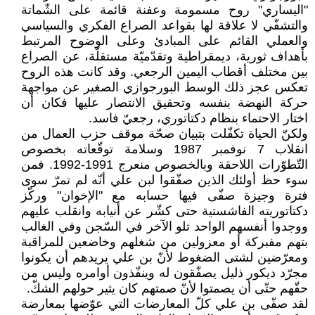
"اليساري" روح مسمومة وعفنة قائمة على الشّماتة
والتشفّي لا علاقة لها بقواعد الصراع الفكري والسياسي
والعملي القائم على المبادئ وعلى الوضوح المرتبط
بأهداف ثورية، ديمقراطية وتقدّميّة مستقلّة، عن الصراع
بين مختلف أقطاب اليمين الرجعي. وقد كانت هذه الروح
تعكس عجز ذلك الوسط البورجوازي الصغير عن مواجهة
حركة النهضة بنفسه وتحقيق الانتصار عليها فكان أن
اختار الاحتماء بنظام دكتاتوري، رجعيّ فاسد.
ولكنّ الحياة تكفّلت بتبيان صحّة موقف حزب العمال من
انقلاب 7 نوفمبر 1987 وسلامة توقّعاته بخصوص
التّطوّرات اللاحقة وبالخصوص منعرج 1991-1992. فمن
سوء حظ أولئك الذين صفّقوا لبن علي أنّه لم تمرّ سوى
فترة وجيزة صفّى فيها حسابه مع "الإخوان" وركّز
دكتاتوريته الفاشستية حتى كشّر عن أنيابه وانقلب عليهم
ووجدوا أنفسهم الواحد تلو الآخر في السّجن وفي الغالب
بتهم مفبركة أو معزولين من شغلهم وخاضعين للمراقبة
ومعرّضين لشتى الضغوط لأنّ بن علي يريدهم أن يكونوا
مجرّد ديكور ذليل يصفّقون له وينفّذون أوامره وليس من
حقّهم حتّى أن يصمتوا لأنّ صمتهم كان يثير حولهم الشكّ.
لقد صفّى بن علي كلّ المعارضات التي عوّضها بمعارضة