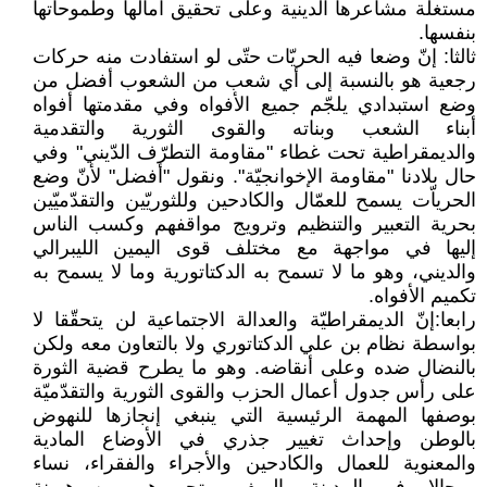
مستغلّة مشاعرها الدينية وعلى تحقيق آمالها وطموحاتها
بنفسها.
ثالثا: إنّ وضعا فيه الحريّات حتّى لو استفادت منه حركات
رجعية هو بالنسبة إلى أي شعب من الشعوب أفضل من
وضع استبدادي يلجّم جميع الأفواه وفي مقدمتها أفواه
أبناء الشعب وبناته والقوى الثورية والتقدمية
والديمقراطية تحت غطاء "مقاومة التطرّف الدّيني" وفي
حال بلادنا "مقاومة الإخوانجيّة". ونقول "أفضل" لأنّ وضع
الحرياّت يسمح للعمّال والكادحين وللثوريّين والتقدّميّين
بحرية التعبير والتنظيم وترويج مواقفهم وكسب الناس
إليها في مواجهة مع مختلف قوى اليمين الليبرالي
والديني، وهو ما لا تسمح به الدكتاتورية وما لا يسمح به
تكميم الأفواه.
رابعا:إنّ الديمقراطيّة والعدالة الاجتماعية لن يتحقّقا لا
بواسطة نظام بن علي الدكتاتوري ولا بالتعاون معه ولكن
بالنضال ضده وعلى أنقاضه. وهو ما يطرح قضية الثورة
على رأس جدول أعمال الحزب والقوى الثورية والتقدّميّة
بوصفها المهمة الرئيسية التي ينبغي إنجازها للنهوض
بالوطن وإحداث تغيير جذري في الأوضاع المادية
والمعنوية للعمال والكادحين والأجراء والفقراء، نساء