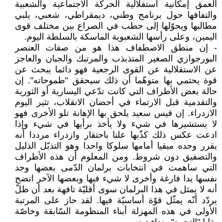
العمق إمكانية استقلالية الحركة الاجتماعية والشعبية
والتفافها حول برنامج وطني، ديمقراطي، شعبي، يلبي
مطالبها ويحوّلها إلى حطب في الصراع بين مختلف قوى
اليمين، وعلى رأسها الشعبوية الماسكة بالسلطة اليوم.
- إن منطق الاصطفاف هذا هو من صفات العنصر
البورجوازي الصغير المتذبذب والمرتبك والجبان والعاجز
عن الاستقلالية عن القوى الرجعية فهو دائما يبحث عن
قوة يحتمي بها متوهّما أن ذلك سيحقق "طموحاته". إن
حالة بعض الأطراف التي كانت تدّعي اليسارية أو الثورية
والتقدمية قبل الارتماء في أحضان الانقلاب، تثير اليوم
الازدراء. إن قيس سعيد يلحق بها الإهانة تلو الأخرى فهو
لا يستشيرها في شيء ولا يأخذ برأيها في شيء وإذا
ادعت عكس ذلك كذّبها علنا باحتقار وازدراء مرددا أنه
يقرر وحده مبقيا أمامها سلوكا واحدا وهو التذيّل الذليل
والتصفيق دون شروط. ومن المعلوم أن هذه الأطراف
التي ساهمت في انتخابات برلمان الدّمى بعضها وجد
نفسها يدا فارغة وأخرى لا شيء فيها وبعضها الآخر اتضح
أنه لا يمثل في هذا البرلمان سوى أقليّة تافهة بعد أن ظلّ
يردّد أنّه يمثّل قوّة أساسيّة فيها. لقد حاز على المرتبة
الأولى في هذه المهزلة أبناء المنظومة السّابقة وخاصّة