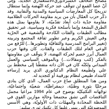
مصالح التّحالف الكمبرادوري/الاستعماري الجديد، وإلى
أنّ عصا القمع لن تتوقّف عند حركة النّهضة وإنما ستطال
تدريجيّا كل المعارضات السياسية والمدنية والنقابية. وقد
ذكّر حزب العمّال بأن من يريد مقاومة الحركات الظلامية
مقاومة جدّية ذات أبعاد تقدّميّة، لا يقاومها بمثل هذه
الطرق البشعة وإنما بأسلحة فكرية وسياسية، عبر تحقيق
مطالب الطبقات والفئات الكادحة والشعبية في الحرّية
وفي العيش الكريم وعبر تطوير ثقافة المجتمع وتربيته
(تغيير البرامج المدرسية والثقافيّة وتطويرها...) للرّفع من
الوعي العام لتلك الطبقات والفئات. كان وقتها حزب
العمال أبرز خصم لحركة النهضة، لا يتوقّف عن مقاومتها
بالفكر (كتب ومقالات...) وبالموقف السياسي والعمل
الميداني ولكنّه كان في الآن ذاته متفطّنا إلى مخطّط بن
علي ولطبيعة النظام الدكتاتوري الذي يريد إرساءه
كامتداد طبيعي لنظام بورقيبة أو كتجديد له.
ومن هذا المنطلق صاغ حزب العمال، الذي كان ينادي
مرحليّا بثورة وطنيّة، ديمقراطيّة، شعبيّة واجتماعيّة،
توجّهاته التكتيكيّة بوضوح في عام 1994 مراعيا مجمل
التناقضات التي تشق مجتمعنا وحالة موازين القوى في
اللحظة المحدّدة والمهمّات ذات الأولويّة، وهي الأسس
الموضوعيّة التي ينبني عليها كل تكتيك ثوري سليم: