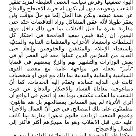
اليوم تصفيتها وفرض سياسة العصى الغليظة لمزيد تفقير
الشعب وتجويعه دون أن تكون له حرية الاحتجاج والدفاع
عن لقمة عيشه. ولكن هذا الحلّ إنّما هو حلّ مؤقّت ولن
يعمّر طويلا لأنّه عمّق المشاكل وزاد التناقضات حدّة حتى
مقارنة بفترة ما قبل الانقلاب بما في ذلك داخل قوى
اليمين. إن رغبة قيس سعيد الجامحة في احتكار كل
السلطات واستبعاد الأحزاب والمنظمات النقابية والمدنيّة
واستعداء الإعلام والمثقفين والحقوقيين وإبعاد حتى
العديد من المقرّبين الذين عملوا معه في القصر أو في
بعض الوزارات والتشهير بهم والزجّ ببعضهم في قضايا
"تآمر" يجعله في مواجهة عامة مع معظم القوى
السياسية والنقابية والمدنية بما ذلك مع قوى أو شخصيات
كانت في البداية تسانده وتقدّم إليه الخدمات. كما أنّ
ديماغوجية معاداة الفساد والاحتكار والدفاع عن قوت
الشعب ما انفكت تنكشف يوما بعد إذ اتضح في الواقع أن
أثرى الأثرياء لم يقع المساس بمصالحهم بل هم هانئون،
مطمئنّون على تلك المصالح، في حين أنّ العمال والأجراء
وعموم الشعب ازدادت حالتهم تدهورا مقارنة بما كانت
عليه حتى قبل الانقلاب وهو ما سيجرّهم أكثر فأكثر إلى
النضال والاحتجاج.
وهكذا فإن الشعبوية اليمينية المتطرّفة القائمة اليوم في