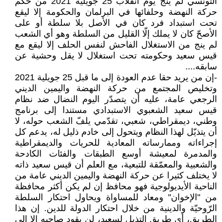
التونسي لم يَنْجُ يوم انقلاب 25 جويلية 2021 من حكم
حركة النهضة وحلفائها في البرلمان والحكومة إلا ليقع
تحت استبداد فرد كان في الأصل بلا سلطة أو على
الأصحّ كان لا يملك إلّا القليل من السلطة وهو أي الشعب
لم ينج من الاستغلال الفاحش لنفس الحلف إلا ليقع مع
قيس سعيد وحكومته تحت استغلال لا يقل وحشية عن
سابقه....
-إن من يريد حقا عدم العودة إلى ما قبل 25 جويلية 2021
وتخليص المجتمع من حركة النهضة واليمين الديني
الرجعي عامة، عليه أن يتصدّر اليوم النضال ضد نظام
قيس سعيد الشعبوي الاستبدادي مستندا إلى برنامج
وطني، ديمقراطي، شعبي، تقدّمي يلفّ الشعب حوله، لا
أن يتذيّل لهذا النظام ويتحول إلى خادم ذليل له، يدعم كل
إجراءاته وممارساته المعادية للحريات والديمقراطية
والمدمرة لمعيشة أوسع الطبقات والفئات الكادحة
والشعبية والمعمّقة للتبعية، مع العلم أن قيس سعيد ذاته
لا يختلف كثيرا عن حركة النهضة واليمين الديني عامة من
الناحية الأيديولوجية فهو محافظ إن لم يكن أكثر محافظة
من "الإخوان" ومعاد للمساواة ويحاول احتكار السلطة
الرّوحيّة والدينية من خلال احتكار الدولة للدين. إن هذا
الطريق، أي طريق التذيل لسعيد، لن يقود صاحبه إلا إلى