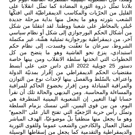
بلادنا تمثّل ذروة الثورة المضادة كما تمثّل انقلابا على
القليل من الحرّيات والمكاسب الديمقراطيّة التي افتكّها
الشعب بثورته وهو ما يجعل منها بداية مرحلة جديدة
حُبلى بالمخاطر على شعبنا ووطننا. لقد انتقلنا من شكل
من أشكال الحكم البورجوازي إلى شكل أو نظام سياسي
آخر، من ديمقراطية بورجوازية تمثيلية هشّة، غير مكتملة
الشروط، سرعان ما تعفّنت وفسدت، إلى نظام حكم
استبدادي، ينزع نحو الفاشية وهو ما يتضح من كل
الخطوات التي اتخذتها سلطة الانقلاب ومن بينها خاصة
دستور 25 جويلية 2022 الذي داس حتى على أبسط
مقتضيات الحكم الديمقراطي من إقٌرار بمدنيّة الدولة
واعتراف بالسّلط وبالفصل بينها لإحداث نوع من التوازن
والمراقبة المتبادلة ومن إقرار بخضوع الحاكم للمراقبة
والمساءلة والمحاسبة. ومن البديهي والحالة تلك أن نقرأ
حسابا لهذا التغيير. إن الشعبوية اليمينية المتطرفة هي
اليوم، من بين قوى اليمين، التي تمسك بزمام السلطة
وتمثّل رأس حربة الرّجعيّة التي تفتح النار على "الجميع"
وهو ما يجعل منها منطقياّ بلْ موضوعيّا، الهدف المباشر
لنضال العمال والكادحين والشعب عموما وللقوى الثورية
والديمقراطية والتقدمية كما يجعل من إسقاطها الوسيلة