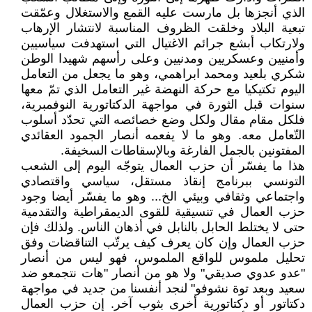
الذي أنجزها بل مارست عليه القمع والاستغلال وعمّقت
تبعية البلاد وخلقت الظروف المناسبة لانتشار الإرهاب
ولارتكاب أبشع جرائم الاغتيال التي استهدفت سياسيين
وأمنيين وعسكريين ومدنيين وعلى رأسهم شهيدا الوطن
شكري بلعيد ومحمد ابراهمي، وهو ما يجعل من التعامل
اليوم تكتيكيا مع حركة النهضة غير التعامل الذي تمّ معها
سنوات قبل الثورة في مواجهة الدكتاتورية النوفمبرية،
فلكل مقام مقال ولكل وضع خصائصه التي تحدّد أسلوب
التّعامل معه. وهو ما لا يفعمه أنصار الجمود العقائدي
المفتونين بالجمل الفارغة وبالإسقاطات السخيفة.
هذا ما يفسّر أن حزب العمال يتوجّه اليوم إلى الشعب
التونسي ببرنامج إنقاذ مستقل، سياسي واقتصادي
واجتماعي وثقافي وبيئي الخ... وهو ما يفسّر أيضا وجود
حزب العمال في تنسيقية للقوى الديمقراطية والتقدمية
حتى لا يختلط الحابل بالنابل في أذهان الناس. ولذلك فإن
حزب العمال وإن كان يعرف كيف يرتّب التناقضات وفق
تحليل ملموس للواقع الملموس، فهو ليس من أنصار
"عدو عدوي صديقي" ولا هو من أنصار "هات نتجمعو ضد
سعيد وبعد توة نشوفو" لنجد أنفسنا من جديد في مواجهة
دكتاتور أو دكتاتورية أخرى بثوب آخر. إن حزب العمال