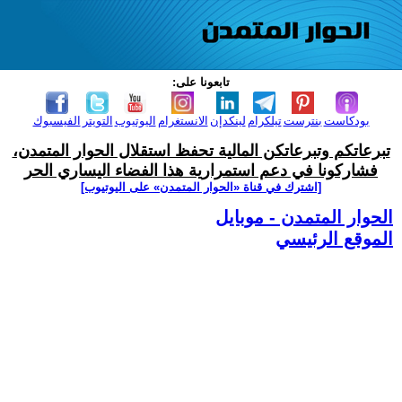
تابعونا على:
بودكاست
بنترست
تيلكرام
لينكدإن
الانستغرام
اليوتيوب
التويتر
الفيسبوك
تبرعاتكم وتبرعاتكن المالية تحفظ استقلال الحوار المتمدن،
فشاركونا في دعم استمرارية هذا الفضاء اليساري الحر
[اشترك في قناة ‫«الحوار المتمدن» على اليوتيوب]
الحوار المتمدن - موبايل
الموقع الرئيسي