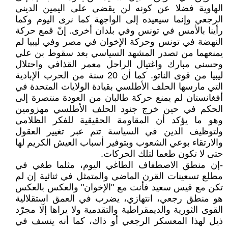
الهاوية فضلا عن كونه لن يقضي على اليمين الديني
الرجعي وإنما سيعيده إلى الواجهة كما نرى اليوم وكما
رأينا بالأمس في تونس وفي بلدان أخرى. إنّ قمع حركة
النهضة في تونس وحركة الإخوان في مصر وفي ليبيا لم
يمنعهما من تصدر المشهد السياسي بعد سقوط بن علي
وحسني مبارك واغتيال الراحل معمر القذافي واحتلال
ليبيا من قوى الناتو. كما أن 20 سنة من الحرب الإبادية
التي مارسها الحلف الأطلسي بقيادة الولايات المتحدة في
أفغانستان لم يمنع حركة طالبان من العودة منتصرة إلى
الحكم في حين خرج جنود الحلف الأطلسي مهزومين
وهو ما يؤكد أن المقاومة الحقيقية للفكر الظلامي
ولتوظيف الدين في السياسة تتم عبر تغيير العقول
والارتقاء بوعي الشعوب وبتوفير أسباب العيش الكريم لها
حتى لا تكون طعما لتلك الحركات.
-إن منطق الاصطفاف الطاغي اليوم، مثلما طغي في
مطلع تسعينات القرن الماضي والمتمثل في ثنائية إن لم
تكن مع قيس سعيد فأنت مع "الإخوان" والعكس بالعكس
هو منطق رجعي، انتهازي، يضرب في العمق استقلالية
القوى الثورية والديمقراطية والتقدمية ولا يراها إلّا مجرّد
ذيل لهذا المعسكر الرجعي أو ذاك، كما أنه ينسف في