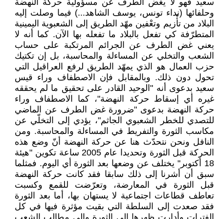
سعيد فهو لا يغض الطرف عن مسؤولية حركة النهضة
وحلفائها (نداء تونس، يوسف الشاهد...) فيما وصلت إليه
البلاد من تأْزيم وتعْفين مهّد الطريق إلى الشعبوية اليمينية
المتطرّفة كي تفعل بالبلاد ما تفعله بها الآن. كما أنه لا
يعني غض الطرف عن الجرائم المرتكبة على حساب
الشعب والتخلي عن المساءلة والمحاسبة، بل إن تكتيك
حزب العمال هو الذي يمهّد الطريق لرفع العراقيل التي
تحول دون ذلك. وبالمقابل فإن الاصطفاف وراء قيس
سعيد بدعوى أنه "الوحيد القادر على تحقيق ما لم يحققه
غيره أي إسقاط حركة النهضة"، كما الاصطفاف وراء
حركة النهضة بدعوى "ضرورة غض الطرف عن الماضي
للتصدي للخطر الشعبوي الجاثم"، يؤدي إلى التخلّي عن
مكاسب الثورة والتفريط في المساءلة والمحاسبة. ومن
النافل ونحن نتحدّث هنا عن حركة النهضة أنّ وضع هذه
الحركة قبل الثورة وتحديدا عام 2005 ساعة تكوين "هيئة
18 أكتوبر" يختلف عن وضعها بعد الثورة أي اليوم. فمثلما
سبق أن أشرنا إلى ذلك سابقا فقد كانت حركة النهضة
قبل الثورة في المعارضة، وتعرّضت للقمع وكسبت
تعاطف قطاعات اجتماعية لا يستهان بها، أما بعد الثورة
فقد صعدت إلى السلطة التي بقيت مؤثرة فيها في كل
الفترات وأدارت ظهرها إلى الثورة وإلى مطالب الشعب