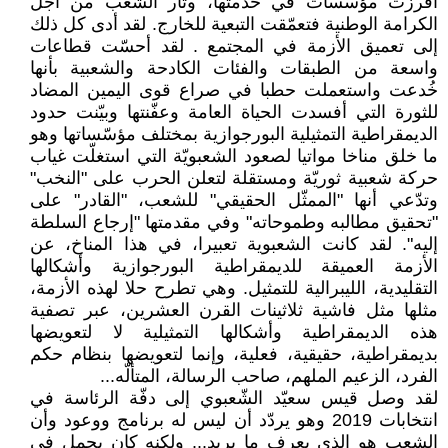
أفرزت مؤسسات في خدمتها، وثار الشعب من أجل
الكرامة الوطنية فتعمّقت التبعية للخارج. لقد أدى كل ذلك
إلى تعميق الأزمة في المجتمع . لقد أحسّت قطاعات
واسعة من الطبقات والفئات الكادحة والشعبية بأنها
خُدعت واستعملت حطبا في صراع قوى اليمين المضاد
للثورة التي أفسدت الحياة العامة وعفّنتها وبيّنت حدود
الديمقراطية التمثيلية البورجوازية بمختلف مؤسّساتها وهو
ما خلق مناخا مواتيا لصعود الشعبويّة التي استغلّت غياب
حركة شعبية ثوريّة ومستقلة لتعلن الحرب على "النخب"
وتدّعي أنها "الممثّل الحقيقي" للشعب، "القادر" على
"تحقيق مطالبه وطموحاته" وفي مقدمتها "إرجاع السلطة
إليه". لقد كانت الشعبوية تعبيرا، في هذا المناخ، عن
الأزمة العميقة للديمقراطية البورجوازية وأشكالها
التقليدية، الليبرالية للتمثيل. وهي تطرح حلا لهذه الأزمة،
مثلها مثل فاشية ثلاثينات القرن العشرين، عبر تصفية
هذه الديمقراطية وأشكالها التمثيلية لا لتعويضها
بديمقراطية، حقيقية، فعلية، وإنما لتعويضها بنظام حكم
الفرد، الزعيم الملهم، صاحب الرسالة، المتألّه...
لقد وصل قيس سعيّد الشّعبوي إلى دفّة الرئاسة في
انتخابات 2019 وهو يردّد أن ليس له برنامج ووعود وأن
الشعب هو الذي يعرف ما يريد... ولكنه كان يحمل في