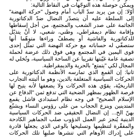
ويمكن حوصلة هذه التوجّهات في النقاط التالية:
أوّلا: إن من يريد سدّ الباب أمام وصول "حركة النهضة"
إلى السلطة عليه أن يتصدّر النضال ضدّ الدكتاتورية
الجاثمة على صدر الشعب والمجتمع، من أجل إسقاطها
وإقامة نظام ديمقراطي، وطني، شعبي، لا أنْ يتذيّل
للدكتاتورية والفاشية أو يصطفّ وراءها متوهّما أنها
ستصفّي له حساباته مع حركة النهضة التي تمثّل إحدى
قوى اليمين في المجتمع وهي فوق ذلك عرضة لحملة
تصفية عامة غيّبتها تقريبا عن الساحة السياسية، وتُخلي له
المجال لكي "يتمتع" بالحرية والديمقراطية.
ثانيا: إن القمع الذي تمارسه الأنظمة الدكتاتورية على
الحركات السياسية المتغلفة بالدين، وهو ما أثبتته التجارب
التاريخيّة، يقوّي هذه الحركات ولا يضعفها لأنه يتيح لها
فرصة الظهور بمظهر الضحية التي تدفع ثمن "الدفاع عن
الإسلام الصحيح" في وجه نظام استبدادي فاشل يقمع
المتدينين وينزع الحجاب من على رؤوس النساء ويشنّع
بهنّ الخ... إن النضال الحقيقي ضد الحركات السياسية
الدينية يُنجز عبر العمل الدؤوب صلب الجماهير الكادحة
والمفقّرة لتنظيمها وتسليحها بالوعي الذي يجعلها قادرة
على إدراك الأوهام التي تنشرها صلبها تلك الحركات