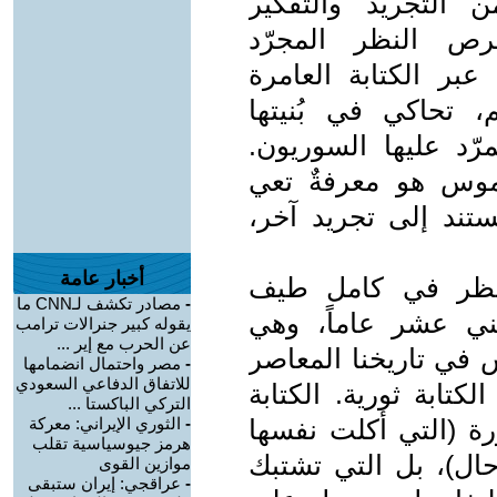
 التجريد والتفكير
رص النظر المجرّد
عبر الكتابة العامرة
، تحاكي في بُنيتها
رّد عليها السوريون.
لموس هو معرفةٌ تعي
مستند إلى تجريد آخر،
أخبار عامة
 تنظر في كامل طيف
-
مصادر تكشف لـCNN ما
ثني عشر عاماً، وهي
يقوله كبير جنرالات ترامب
عن الحرب مع إير ...
س في تاريخنا المعاصر
-
مصر واحتمال انضمامها
للاتفاق الدفاعي السعودي
لكتابة ثورية. الكتابة
التركي الباكستا ...
ورة (التي أكلت نفسها
-
الثوري الإيراني: معركة
هرمز جيوسياسية تقلب
ل)، بل التي تشتبك
موازين القوى
-
عراقجي: إيران ستبقى