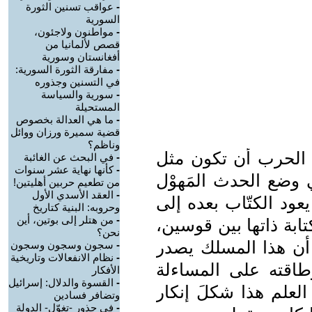
-
عواقب تسنين الثورة
السورية
-
مواطنون ولاجئون،
قصص لألمانيا من
أفغانستان وسورية
-
مفارقة الثورة السورية:
في التسنين وجذوره
-
سورية والسياسة
المستحيلة
-
ما هي العدالة بخصوص
قضية سميرة ورزان ووائل
وناظم؟
– الحرب أن تكون مثل
-
في البحث عن الغائبة
-
كأنها نهاية عشر سنوات
 وضع الحدث المَهوْل
من تطعيم حربين أهليتين!
-
العقد الأسدي الأول
د الكتّاب بعده إلى
وحروبه: البنية كتاريخ
-
من هتلر إلى بوتين، أين
كتابة ذاتها بين قوسين،
نحن؟
 أن هذا المسلك يصدر
-
سجون وسجون وسجون
-
نظام الانفعالات وتاريخية
اقته على المساءلة
الأفكار
-
القسوة والدلال: إسرائيل
 العلم هذا شكلَ إنكار
وتضافر فسادين
-
في جذور -تغوّل- الدولة