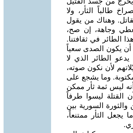
 يخرج من جسد القتيل
خ طالباً الثأر، ولا
تل. وهناك من يقول
يعطي وجاهة، إن صح،
ا الطائر في ثقافتنا.
 أن يكون الصدى سعياً
دعو الطائر الذي لا
لاتهم لأن نكون صوته،
كتوبة. وما يشجع على
نه ليس ثمة ثأر ممكن
أن القتلة ليسوا طرفاً
ن والثورة السورية بين
ا يجعل الثأر ممتنعاً،
ري.