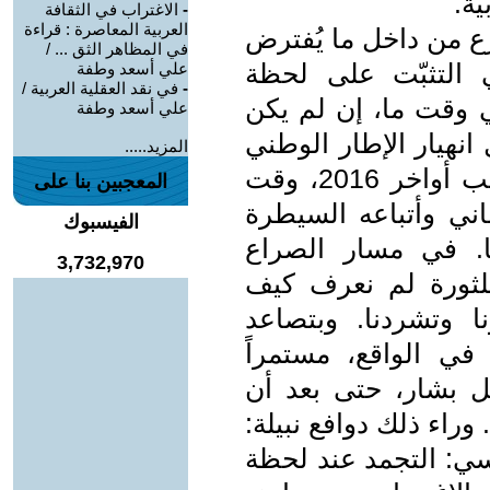
ية.
-
الاغتراب في الثقافة
العربية المعاصرة : قراءة
رع من داخل ما يُفترض
في المظاهر الثق ... /
 التثبّت على لحظة
علي أسعد وطفة
-
في نقد العقلية العربية /
 وقت ما، إن لم يكن
علي أسعد وطفة
تمال انهيار الإطار الوطني
المزيد.....
للصراع، ففي لحظة إعادة احتلال حلب أواخر 2016، وقت
المعجبين بنا على
ني وأتباعه السيطرة
الفيسبوك
. في مسار الصراع
3,732,970
ة أقنمة للثورة لم نعرف كيف
وتشردنا. وبتصاعد
ي الواقع، مستمراً
 بشار، حتى بعد أن
وراء ذلك دوافع نبيلة:
فسي: التجمد عند لحظة