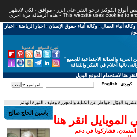
 أنواع الكوكيز نرجو النقر على الزر - موافق - لكي لاتظهر
This website uses cookies to ensure you ge
وكالة أنباء العمال
-
وكالة أنباء حقوق الإنسان
-
اخبار الرياضة
-
اخبار
لوم
التبرع للموقع - ادعمونا
حرية والعدالة الاجتماعية للجميع
"
تى نالها أعلام في الفكر والثقافة
قر هنا لاستخدام الموقع البديل
كوردي
English
 عشرية الهَوْل: خواطر عن الكتابة والمجزرة وطيف الثورة الهائم
ياسين الحاج صالح
لموبايل انقر هنا
 المتمدن، فشاركونا في دعم