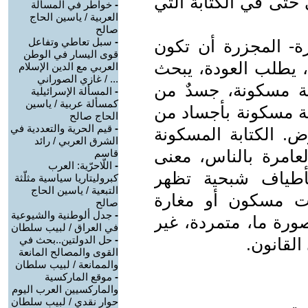
حتى في الكتابة التي
-
خواطر في المسألة
العربية / ياسين الحاج
صالح
-
سبل تعاطي وتفاعل
ورة- المجزرة أن تكون
قوى اليسار في الوطن
ب، يطلب العودة، يبحث
العربي مع الدين الإسلام
... / غازي الصوراني
ة مسكونة، جسدٌ من
-
المسألة الإسرائيلية
كمسألة عربية / ياسين
سة مسكونة بأجساد من
الحاج صالح
-
قيم الحرية والتعددية في
ض. الكتابة المسكونة
الشرق العربي / رائد
لعامرة بالناس، معنى
قاسم
-
اللّاحرّية: العرب
بأطياف شبحية تظهر
كبروليتاريا سياسية مثلّثة
التبعية / ياسين الحاج
يت مسكون أو مغارة
صالح
-
جدل ألوطنية والشيوعية
ورة ما، متمردة، غير
في العراق / لبيب سلطان
-
حل الدولتين..بحث في
القانون.
القوى والمصالح المانعة
والممانعة / لبيب سلطان
-
موقع الماركسية
والماركسيين العرب اليوم
حوار نقدي / لبيب سلطان