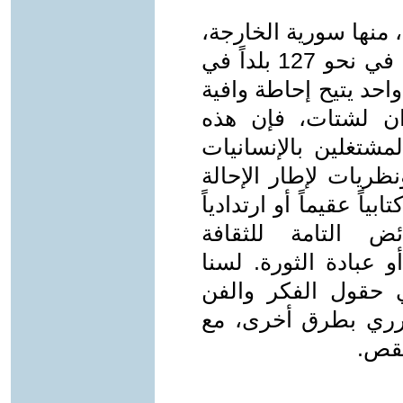
 منها سورية الخارجة،
نحو 30 بالمئة من السوريين متناثرين في نحو 127 بلداً في
واحد يتيح إحاطة وافية
وان لشتات، فإن هذه
شتغلين بالإنسانيات
ظريات لإطار الإحالة
اً عقيماً أو ارتدادياً
ض التامة للثقافة
أو عبادة الثورة. لسنا
 حقول الفكر والفن
حرري بطرق أخرى، مع
نقص.