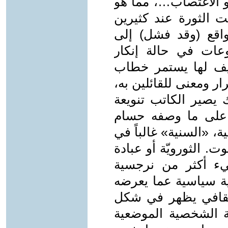
أو الاغتصاب…، مما هو
ت الثورة عند كثيرين
واقع (وقد فشل) إلى
وعات في حالة إنكار
ريف لها يستمر خطاب
ار ومعنى للقائلين به،
يصير الكاتب تنويعة
 على ما وصفه حسام
، «السنية» غالباً في
ت. الثورويّة أو عبادة
يء أكثر من نرجسية
ية سياسية عما يعرضه
 ثقافي يظهر في شكل
ة الشخصية الموضعية