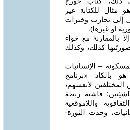
ى ذلك، كتاب جورج
و مثال للكتابة غير
حيل إلى تجارب وخبرات
ة أو غيرها).
لا بالمقارنة مع خواء
بصورتَيها كذلك، وكذلك
لمسكونة – الإنسانيات
هو بالكاد «برنامج
 المختلفين لأنفسهم،
يَتين: فاشية ربطة
ثقافوية واللاموقعية
انيات، وحدث الثورة-