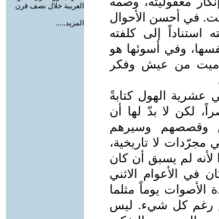
نكار معقوليته، وصمه
العربية خلال نصف قرن
قت. في أحسن الأحوال
المزيد.....
 استناداً إلى كلفته
نفسها، وفي أسوئها هو
هو ميت من عيش وفكر
ني عشرية الهول كتابةً
، لكن لا بدّ لها أن
اس وقصصهم وسيرهم
مجرّدات لا تاريخية،
لأنه لم يسبق أن كان
ان في الأعوام الاثني
الأصوات يوماً مثلما
بل إلى اليوم رغم كل شيء. ليس