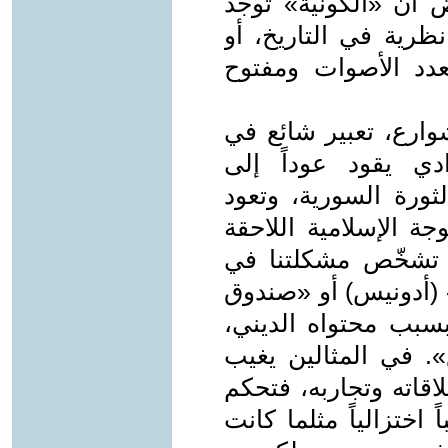
ض أن «الكونية» توجد
رية في التاريخ، أو
دد الأصوات ومفتوح
شوارع، تعبير شائع في
دي يقود عوداً إلى
ثورة السورية، وتعود
جة الإسلامية اللاحقة
ت تشخّص مشكلتنا في
أدونيس) أو «صندوق
بب محتواه الديني،
». في المثالين يغيب
قاته وتجاربه، فتحكم
اختزالياً مثلما كانت