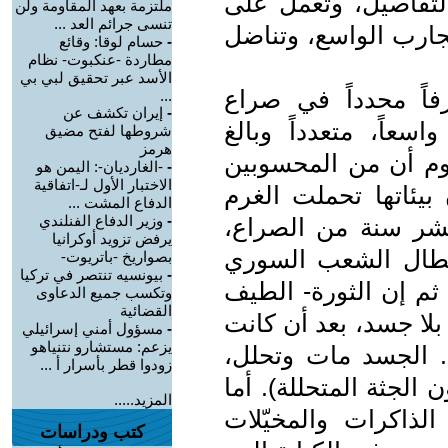
لتفاصيل، وتعمل على
ملتزمة بعهد المقاومة ولن
تنسى جرائم العد ...
جارب الواسع، وتناضل
-
حسام لوقا: وقائع
مطاردة -عنكبوت- نظام
الأسد عبر تحقيق لبي بي
اً محدداً في صراع
...
-
إيران تكشف عن
عاً، متعدداً وبالغ
شروطها لفتح مضيق
هرمز
علوم أن من المحسوبين
-
-الغارديان-: اليمن هو
الاختبار الأول لـ-اتفاقية
بيئاتها تحملت الغرم
الدفاع المشت ...
-
وزير الدفاع الفنلندي
شر سنة من الصراع،
يرفض تزويد أوكرانيا
أبطال الشعب السوري
بصواريخ -باتريوت-
-
بيونسيه تنتصر في تركيا
ثم إن الثورة- الطيف
وتكسب جميع الدعاوى
القضائية
 بلا جسد، بعد أن كانت
-
مسؤول أمني إسرائيلي
يزعم: مستشارو نتنياهو
ا. الجسد مات وتحلل،
زودوا قطر بأسرار أ ...
الجثة المتحللة). أما
المزيد.....
الذاكرات والمخيّلات
كتب ودراسات