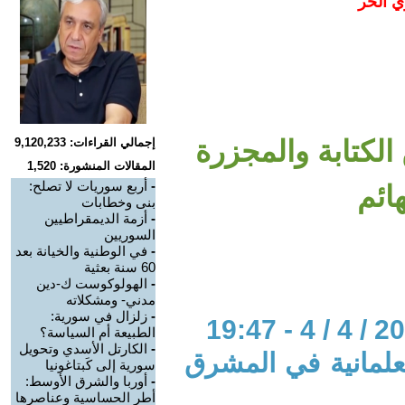
ي الحر
الكتابة والمجزرة
إجمالي القراءات: 9,120,233
المقالات المنشورة: 1,520
-
أربع سوريات لا تصلح:
ائم
بنى وخطابات
-
أزمة الديمقراطيين
السوريين
-
في الوطنية والخيانة بعد
60 سنة بعثية
-
الهولوكوست ك-دين
مدني- ومشكلاته
-
زلزال في سورية:
الطبيعة أم السياسة؟
-
الكارتل الأسدي وتحويل
لعلمانية في المشرق
سورية إلى كَبتاغونيا
-
أوربا والشرق الأوسط:
أطر الحساسية وعناصرها