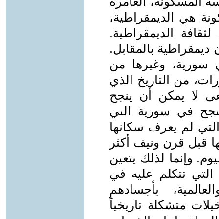
سة المسكونة، العامرة
ونة هي الديمقراطية،
لثقافة الديمقراطية.
 ديمقراطية بالمقابل.
 سورية، وغيرها من
رات، من التاريخ الذي
عى لا يمكن أن ينجح
جح في سورية التي
لتي لم يعرف سكانها
ها قبل قرن ونيف أكثر
وم. وإنما لذلك يتعين
 التي تتكلم عليه في
لعالمية، بأجسادهم
لات متشكلة تاريخياً