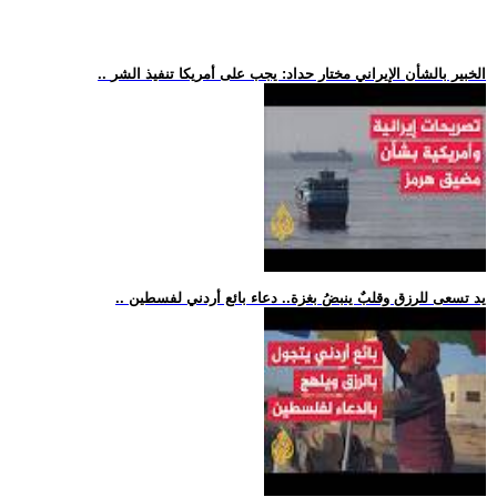
.. الخبير بالشأن الإيراني مختار حداد: يجب على أمريكا تنفيذ الشر
.. يد تسعى للرزق وقلبٌ ينبضُ بغزة.. دعاء بائع أردني لفسطين