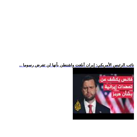
.. نائب الرئيس الأمريكي: إيران أبلغت واشنطن بأنها لن تفرض رسوما