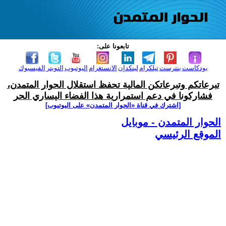
تابعونا على:
بودكاست
بنترست
تيلكرام
لينكدإن
الانستغرام
اليوتيوب
التويتر
الفيسبوك
تبرعاتكم وتبرعاتكن المالية تحفظ استقلال الحوار المتمدن،
فشاركونا في دعم استمرارية هذا الفضاء اليساري الحر
[اشترك في قناة ‫«الحوار المتمدن» على اليوتيوب]
الحوار المتمدن - موبايل
الموقع الرئيسي