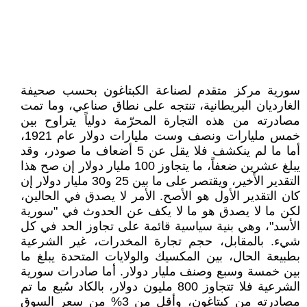
سورية مركز متقدم لصناعة الكبتاغون بحسب صحيفة
الغارديان البريطانية، تنتجه على نطاق صناعي، وما تمت
مصادرته من هذه التجارة المحرّمة دولياً يتراوح بين
خمس مليارات ونصف وست مليارات دولار عام 1921،
أما ما لم ينكشف فلا يقل عن 5 أضعاف ما صودر، وقد
يبلغ عشرين ضعفاً، ما يتجاوز 100 مليار دولار إن صح هذا
التقدير الأخير، ويقتصر على ما بين 25 و30 مليار دولار إن
كان التقدير الأول هو الأصح. الأمر لا يصدق في الحالين،
لكن ما لا يصدق هو ما لا يكف عن الحدوث في "سورية
الأسد"، وهي بنية سياسية قائمة على تجاوز الحد في كل
شيء. بالمقابل، حجم تجارة المخدرات، غير الشرعية
بطبيعة الحال، بين المكسيك والولايات المتحدة يبلغ ما
بين خمسة وسبع وصنف مليار دولار. أما صادرات سورية
الشرعية فلا تتجاوز 800 مليون دولار، بالكاد سُبع ما تم
مصادرته من كبتاغون، وأقل من 3% من سعر السوق