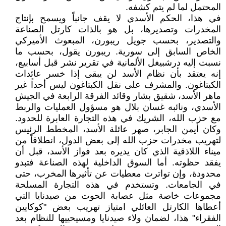
المحتمل لما لم يتم كشفه.
في هذا، الحكم الأسدي لا يقف جانباً ويسمح بإنتاج
المخدرات وتصديرها، بل هو بالذات كارتل الصناعة
والتصدير، بحسب جويل ريبورن، المبعوث الأميركي
الخاص السابق إلى سورية. ريبورن يقول، بحسب ما
نسبت إليه درشبيغل الألمانية في تقرير نشر قبل أسابيع،
إنه يعتقد بأن نظام الأسد لن يبقى إذا خسر عائدات
الكبتاغون. والمشرف على نقل الكبتاغون ليس أحداً غير
ماهر الأسد، شقيق بشار وقائد الفرقة الرابعة في الجيش
الأسدي، ونائبه غسان بلال هو مسؤول العمليات والربط
مع حزب الله، الشريك في هذه التجارة العابرة للحدود.
وكان أيمن الجابر، صهر عائلة الأسد، المخطط الرئيس
لتهريب مخدرات حزب الله إلى بعض الدول، انطلاقاً من
ميناء اللاذقية الذي كان يديره بعد فواز الأسد، قبل أن
يفقد حظوته. أما السوق الداخلية لهذه الصناعة فتبدو
محدودة، وإن تواترت معطيات عن تأثيرها المخرب، حتى
في الجامعات. وتستخدم في هذه التجارة المسلحة
مجموعات خاصة مثل عصابة الحوت من صيدنايا التي
أعطاها الكارتل العائلي امتياز تهريب بعض "كوكايين
الفقراء" هذا، لضمان ولاء صيدنايا ومسيحييها للنظام بعد