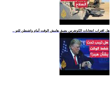
.. هل اقتراب انتخابات الكونغرس يضيق هامش الوقت أمام واشنطن للتو