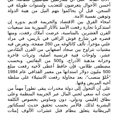
أحسن الأحوال يتعرضون للتعذيب ولسنوات طويلة في
السجن، قبل أن يحاكموا بتهم النيل من هيبة الدولة
وتوهين نفسية الأمة.
امحاء الفرق بين الاقتصاد والجريمة قديم بدوره إن
استذكرنا تجارة رفعت الأسد بالآثار السورية منذ سبعينات
القرن العشرين. بالمناسبة، عرضت أملاك رفعت، ومنها
قصره في شارع فوش الراقي في باريس، في مزاد
علني مؤخراً، تألف كاتالوغه من 260 صفحة، وتعرض فيه
مقتنيات تتراوح بين سجاد أصفهاني من القرن السّادس
عشر، ولوحات فنية فرنسية أصلية، وثريات فاخرة
وخزانة مذهبة الأدراج، و500 من النفائس. وبحسب
مصطفى طلاس، فإن حافظ أعطى لأخيه رفعت مبلغ
500 مليون دولار استدانها من معمر القذافي عام 1984
"خُلوّ منصب"، بعد محاولة رفعت الاستيلاء على سلطة
أخيه المريض وقتها.
على أن التحول إلى دولة مخدرات يبقى تطوراً مهماً من
حيث أنه سعي لجني المال عبر الجريمة المنظمة وعلى
نطاق إقليمي ودولي، دون وساوس بخصوص الكلفة
البشرية لذلك. فالأمر بحسب تحقيق حديث لسبكتاتور
البريطانية يتعلق بنظام قتل عشرات الألوف [مئات