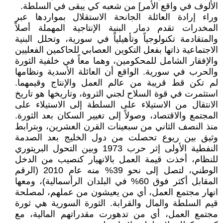
الألوف في واقع الأمر] من شعبه كي يبقى في السلطة.
وراء إرادة العائلة الجانحة الاستقلال بمواردها عبر
المخدرات تقدم دمار البنية الإنتاجية المهملة أصلاً
والمتقادمة تكنولوجياً وتأهيلياً في سورية، وتحلل البنية
الاجتماعية ذاتها بفعل التكوين العصابي للحاكمين الفعليين
والإفقار الشامل للمحكومين، وهما معاً في خلفية الثورة
والحرب في سورية. الواقع أن العائلة الأسدية ونظامها
لم تكن قط قريبة من عالم العمل والإنتاج وقيمهما.
استثمرت في قوة السلاح لجني الثروة، وتاريخها هو تاريخ
الانتقال من الاستيلاء على السلطة إلى الاستيلاء على
المجتمع والاقتصاد، وصولاً إلى تغيير السكان بعد الثورة.
منذ النصف الثاني من سبعينات القرن العشرين، وبترابط
وثيق بين ريوع تحصلت من دول الخليج بعد الصدمة
النفطية الأولى إثر حرب 1973 وبين التحول البريتوري
للنظام، أخذت قيمة العمل بالانهيار كنصيب من الدخل
الوطني، لتصل إلى نحو 39% منه عام 2010 (الرقم
المقابل أكثر فوق 60% في البلدان الرأسمالية)، ومعها
انهار مجتمع العمل، أي من يعيشون من عملهم، لمصلحة
قيم السلطة والمال والقرابة. الثورة السورية هي ثورة
مجتمع العمل، أي من تدهورت مقدراتهم المالية، مع