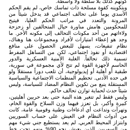
كونهم كذلك بلا سلطة ولا واسطة.
وبتكوينه كقوة مسلحة ذات تماسك خاص، لم يقم الحكم
الأسدي يوماً على تحالف اجتماعي قد يدخل شيئاً من
المرونة والتعدد في مراتب الحكم العليا، فيتيح
للمحكومين هامش مناورة حيال المتحالفين أو زحزحة
ولاءاتهم من أحد مكونات التحالف إلى مكونه الأخر. ما
وجد هو إعطاء امتيازات لأفراد ومجموعات هنا وهناك،
نظام تنفيعات، يسهل للبعض الحصول على منافع
اقتصادية أو نفوذ اجتماعي، لكن من التساهل المفرط
تسمية ذلك تحالفاً. الغلبة الأمنية العسكرية والدور
الحاسم لأجهزة القوة لم تتح لأي مجموعة في سورية،
طبقية أو أهلية أو إيديولوجية، أن تلعب دوراً مستقلاً ولو
في حده الأدنى. تحطيم المنظمات الاجتماعية والسياسية
المستقلة ينبع من تكوين النظام المضاد للسياسة، وليس
شيئاً حدث لحماية توازن تحالف حاكم.
وليس فقط لم تتغير هذه البنية حتى بعد حربين أهليتين،
كبيرة وأكبر، بل تعزز فيهما وزن السلاح والقوة الخام،
وتهرأت وتداعت أي ادعاءات وطنية وقومية عامة، كانت
من أدوات النظام في العيش على حساب السوريين
وابتزاز المحيط العربي. لم يعد يستطيع جني شيء مهم
من السوريين الذين يعيش نحو 90% منهم تحت خط