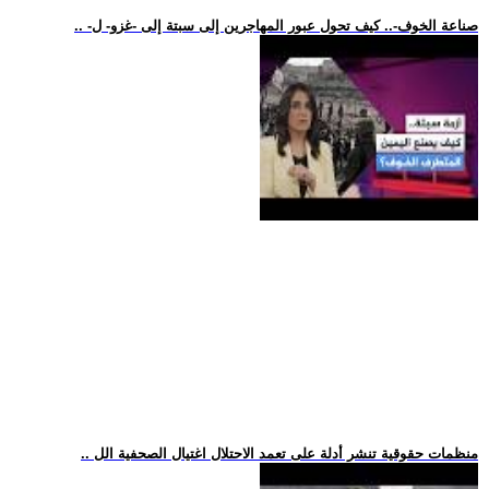
.. -صناعة الخوف-.. كيف تحول عبور المهاجرين إلى سبتة إلى -غزو- ل
.. منظمات حقوقية تنشر أدلة على تعمد الاحتلال اغتيال الصحفية الل