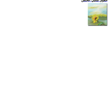
حقوق مثليي الجنس