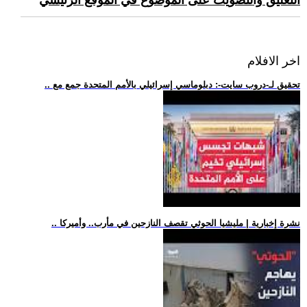
التعليق والتصويت على الموضوع في الموقع الرئيسي
اخر الافلام
.. تحقيق لـ-دروب سايت-: دبلوماسي إسرائيلي بالأمم المتحدة جمع مع
.. نشرة إخبارية | مليشيا الحوثي تقصف النازحين في مأرب.. وأميركا