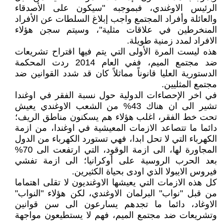
الرئيس الاوغندي، فبموجبه "سيكون على الأصدقاء
والعائلة وأفراد المجتمع واجب إبلاغ السلطات عن الأفراد
المنخرطين في علاقات مثلية"، وسيتم سجن هؤلاء
الافراد لمدد زمنية طويلة.
هذه ليست المرة الأولى التي يتم فيها اقتراح تشريعات
ضد مجتمع الميم، ففي العام 2014 ردت المحكمة
الدستورية العليا قانوناً مماثلاً كان قد شدد القوانين ضد
مجتمع المثليين.
في اخر الإحصاءات الدولية حول نسبة الفقر في اوغندا
تشير الى ان هناك 43% من الشعب الاوغندي يعيش
تحت خط الفقر، اغلب هؤلاء هم يسكنون مناطق الريف؛
دائما ما تتصاعد الازمات المعيشية في اوغندا، من ازمة
الكهرباء التي لا تحل ابدا، فهي تستورد الكهرباء من الدول
المجاورة لها، الى ازمة الوقود، التي ارتفعت الى 70%
بعد الحرب الروسية على أوكرانيا؛ الى ازمة تفشي
فيروس الايبولا الذي اودى بحياة الكثيرين.
كل هذه الازمات التي يعيشها الاوغنديون لا تقلى اهتماما
من قبل "نواب" البرلمان الاوغندي، لكن هؤلاء "النواب"
الاوغاد، دائما ما تجدهم يسارعون الى سن قوانين
وتشريعات ضد مجتمع الميم، فهم لا يستطيعون مواجهة