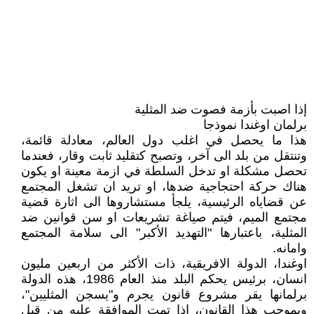
إذا اصبت بأزمة فصوت ضد المثلية
برلمان اوغندا نموذجا
هذا ما يحصل في اغلب دول العالم، معادلة قائمة،
وتنتقل من بلد الى آخر، وتصبح كتقليد ثابت وقار، فعندما
تحصل مشكلة او تدخل السلطة في ازمة معينة او يكون
هناك حركة احتجاجية ضدها، او تريد ان تشغل المجتمع
عن قضاياه الرئيسية، يلجأ مستشاروها الى اثارة قضية
مجتمع الميم، فيتم صياغة تشريعات او سن قوانين ضد
المثلية، باعتبارها "التهديد الأكبر" الى سلامة المجتمع
وامانه.
اوغندا، الدولة الافريقية، ذات الأكثر من اربعين مليون
انسان، برئيس يحكم البلد منذ العام 1986، هذه الدولة
برلمانها يقر مشروع قانون يجرم و"يسجن المثليين"،
وبموجب هذا القانون، إذا تمت الموافقة عليه من قبل