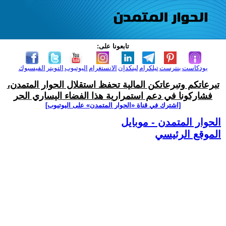
تابعونا على:
بودكاست
بنترست
تيلكرام
لينكدإن
الانستغرام
اليوتيوب
التويتر
الفيسبوك
تبرعاتكم وتبرعاتكن المالية تحفظ استقلال الحوار المتمدن،
فشاركونا في دعم استمرارية هذا الفضاء اليساري الحر
[اشترك في قناة ‫«الحوار المتمدن» على اليوتيوب]
الحوار المتمدن - موبايل
الموقع الرئيسي