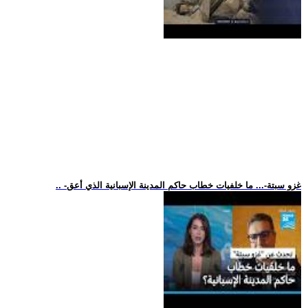
.. -غزو سبتة-... ما خلفيات خطاب حاكم المدينة الإسبانية الذي أعق