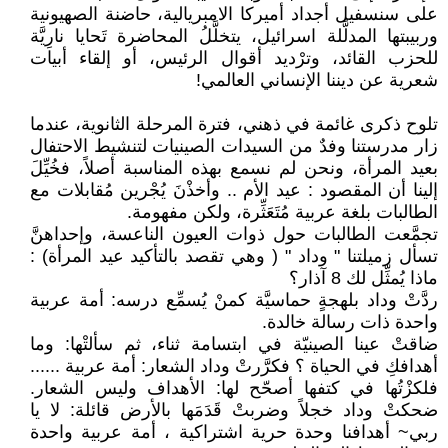
على سنسفيل أجداد أميركا الامبريالية، حاضنة الصهيونية
وربيبتها المدلَّلة اسرائيل، يتخلَّلُ المحاضرة تَحايا نارِيَّة
للحزب القائد، وترْديد أقوال الرئيس، أو إلقاء أبيات
شعرية عن ديننا الإنساني العالمي!
تلوح ذكرى غائمة في ذهني، فترة المرحلة الثانوية، عندما
زار مدرستنا وفدٌ من السيدات الصينيات لتنشيط الاحتفال
بعيد المرأة، ونحن لم نسمع بهذه المناسبة أصلاً، فخُيِّلَ
إلينا أن المقصود : عيد الأم .. وأخذْنَ يُجْرين مُقابلات مع
الطالبات بلغة عربية مُتَعَثِّرة، ولكن مفهومة.
تجمَّعت الطالبات حول ذوات العيون الناعسة، وإحداهنَّ
تسأل زميلتنا " وداد " ( وهي تقصد بالتأكيد عيد المرأة) :
ماذا يُمثِّل لك 8 آذار؟
ردَّتْ وداد بلهجةٍ حماسيَّة كمنْ يُسمِّع درسه: أمة عربية
واحدة ذات رسالة خالدة.
ضاقتْ عينا الصينيّة في ابتسامة ثناء، ثم سألتْها: وما
أهدافكِ في الحياة ؟ فكرَّرتْ وداد الشعار: أمة عربية ......
فلكزْتُها في كتفها أصحّح لها: الأهداف وليس الشعار.
ضحكتْ وداد خجلاً وضربتْ قَدَمَها بالأرض قائلة: لا يا
ربي~ أهدافنا وحدة حرية اشتراكية ، أمة عربية واحدة