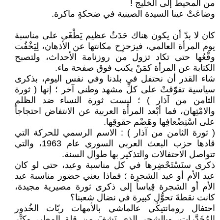
من المحيط إلى الخليج !
وضاعَتْ عينا السيدة الصينية في ضحكةٍ ماكرة.
كان لا بدّ أن يكون هناك حَدَثٌ عظيم يَطْغَى على مناسبة
يوم المرأة العالمي، فيزحزِح مكانتها عن الأذهان، لِيَخْفُت
وقْعُها حتى تكاد تزول من روزنامة الأحداث، ولتصبح
الكتابة عن المرأة كمَنْ يكتب فوق صفحة ماء.
شاء القدر أن نحتفل في بلدنا وفي نفس اليوم، بذكرى
سياسية تفوّقتْ على كلِّ مشهد وطني آخر ؛ إنها ( ثورة
الثامن من آذار ) ؛ ليست ثورة النساء ضد الظلم
والامْتِهان، فما أبْعد المرأة العربية عن الانتفاض احتجاجاً
على اسْتِضْعافِها وهَضْم حقوقِها.
( ثورة الثامن من آذار ) : الاسم الرسمي للحركة التي
قادها حزب البعث العربي السوري عام 1963، والتي
تتواصل الاحتفالات والتذكير بها طوال السنة.
ذكرى سنَسْتَحْضِرها في كل مناسبة وعيد، حتى لو كان
عيد الأم أو عيد الشجرة ؛ فماذا يعني حضور مناسبة عيد
الأم أو الشجرة قِياساً إلى ذكرى ثورة مصيرية مجيدة،
كانت نقطةَ تحوُّلٍ كبيرة في نضال شعبنا؟
احتفال رومانتيكي عالماشي بالأمهات ربّات الخُدور
المُخَدَّرات، وبالشجر الذي نَشِفَ من قلة المطر، وكتَّر