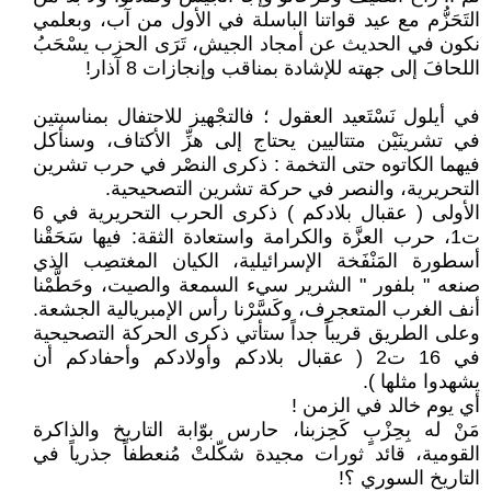
التَحَزُّم مع عيد قواتنا الباسلة في الأول من آب، وبعلمي
نكون في الحديث عن أمجاد الجيش، تَرَى الحزب يسْحَبُ
اللحافَ إلى جهته للإشادة بمناقب وإنجازات 8 آذار!
في أيلول نَسْتَعيد العقول ؛ فالتجْهيز للاحتفال بمناسبتين
في تشرينَيْن متتاليين يحتاج إلى هزِّ الأكتاف، وسنأكل
فيهما الكاتوه حتى التخمة : ذكرى النصْر في حرب تشرين
التحريرية، والنصر في حركة تشرين التصحيحية.
الأولى ( عقبال بلادكم ) ذكرى الحرب التحريرية في 6
ت1، حرب العزَّة والكرامة واستعادة الثقة: فيها سَحَقْنا
أسطورة المَنْفَخة الإسرائيلية، الكيان المغتصِب الذي
صنعه " بلفور " الشرير سيء السمعة والصيت، وحَطَّمْنا
أنف الغرب المتعجرِف، وكَسَّرْنا رأس الإمبريالية الجشعة.
وعلى الطريق قريباً جداً ستأتي ذكرى الحركة التصحيحية
في 16 ت2 ( عقبال بلادكم وأولادكم وأحفادكم أن
يشهدوا مثلها ).
أي يوم خالد في الزمن !
مَنْ له بِحِزْبٍ كَحِزبنا، حارس بوّابة التاريخ والذاكرة
القومية، قائد ثورات مجيدة شكّلتْ مُنعطفاً جذرياً في
التاريخ السوري ؟!