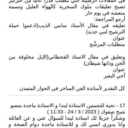
في المقالات الرصينة التي تتطلب قدرا عاليا من التركيز
تصبح تعليقات ملوك السخرية كالهواء العليل ونسمة
منعشة في يوم حار
أرجو المراجعة:
تعليقه في مقال الأستاذ سامي الذيب(ادعموا حملة
الترشيح لنبي جديد)
عنوان
متطلبات المرشَّح
وتعليق في مقال الاستاذ القحطاني(الإبل مخلوقة من
الجن وذاتها شيطان)
عنوان
أخي البعير
كل التقدير لأساتذة الفن الساخر في الحوار المتمدن
17 - تحية للنجمتين الاستاذة ليندا و الاستاذة ماجدة منصو
شيخ صفوك ( 2023 / 3 / 24 - 11:33 )
وشكراً جزيلا لك استاذة ليندا للسؤال عني و عن العائلة
وانا بدوري اتمني لك و للاستاذة ماجدة دوام الصحة و