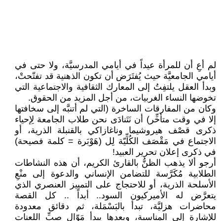
لم أعِ أن للمرأة عيداً في أيامي المدرسيَّة، ولا حتى في
أيامي الجامعيَّة حيث يُفتَرَض أن تكون الذهنية قد تفتّحتْ،
وبدأ العقل يلتفِتُ إلى المعارك الثقافية والاجتماعية التي
تخوضها النساء الغربيات، من أجل المزيد من الحقوق.
وكان من المفارقات الساخرة (التي لم أتنبَّه إلى سخافتها
إلا في وقت متأخِّر) أن نَتَنادَى نحن طلاب الجامعة لِإحياء
ذكرى قصْف هيروشيما وناغازاكي بالقنبلة الذرية، أو
الاجتماع في مَقْصَف الكُلِّيّة لِل (هَوْبَرة = كلمة فصيحة)
في ذكرى إعلان تحرير العبيد!
أرجو ألا يذهب الظنُّ بالقارئ الكريم، أن هذه النشاطات
الطلابية مُكَرَّسة للتضامن الإنساني والدعوة إلى منْعِ
الأسلحة الذرية، أو للاحتجاج على التمييز العنصري الذي
يتعرَّض له الأميركيون السود.. أبداً .. كل القصة
محاضرات هزليَّة، تبدأ بالبَسْمَلة، ثم دقائق معدودة
للإشارة إلى المناسبة، وبعدها يبدأ مَوّال صبِّ اللعنات