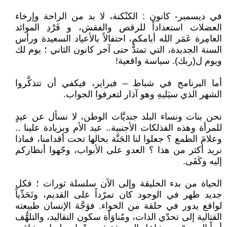
في ديسمبر- كانون : الكنْكنة، لا بد من الراحة وإرخاء
العضلات استعداداً للرقص والفقش، و فَرْدِ الموائد
العامِرة عَمَر الله أيامكم، احتفالاً بالأعياد السعيدة ورأس
السنة الجديدة، التي تمتدُّ حتى آخر كانون الثاني ؛ يوم لك
ويوم ل(ربك). سياسة واقعية!
أما البرنامج في شباط – فبراير، فيكفي أن تتذكَّروا
الشهر الذي سيَليهِ وهو آذار لتعرفوا الجواب.
نحن بنات ونساء البلد جنديَّات الوطن، لا نسأل عن عيدٍ
للمرأة وهذه الفذلكات الأجنبية.. عيد الأم وبزيادة علينا ..
وعلامَ الطمع ؟ جعلوا لنا الجَنَّة بحالها تحت أقدامنا، فماذا
نريد أكثر من هذا ؟ العدو على الأبواب، وجّهوا أنظاركم
إليه وكَفَى.
الحياة من بدء الخليقة وإلى الآن سلسلة ثورات ؛ فكل
جديد ظهر في الوجود كان تمرّداً على القديم، وتَحَدِّياً
لواقع يدور في حلقة من الخواء. فوَجَّهَ الإنسان طبيعته
القتالية إلى تحدّي الذات، ومُناوَأة سكون التقاليد، والتلهُّف