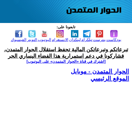
تابعونا على:
بودكاست
بنترست
تيلكرام
لينكدإن
الانستغرام
اليوتيوب
التويتر
الفيسبوك
تبرعاتكم وتبرعاتكن المالية تحفظ استقلال الحوار المتمدن،
فشاركونا في دعم استمرارية هذا الفضاء اليساري الحر
[اشترك في قناة ‫«الحوار المتمدن» على اليوتيوب]
الحوار المتمدن - موبايل
الموقع الرئيسي