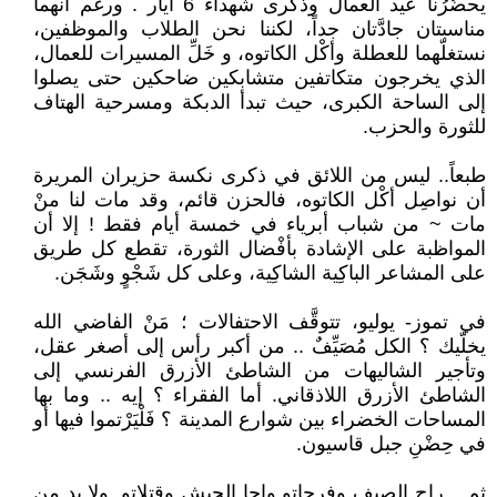
يحضُرُنا عيد العمال وذكرى شهداء 6 آيار . ورغم أنهما
مناسبتان جادَّتان جداً، لكننا نحن الطلاب والموظفين،
نستغلّهما للعطلة وأكْل الكاتوه، و خَلِّ المسيرات للعمال،
الذي يخرجون متكاتفين متشابكين ضاحكين حتى يصلوا
إلى الساحة الكبرى، حيث تبدأ الدبكة ومسرحية الهتاف
للثورة والحزب.
طبعاً.. ليس من اللائق في ذكرى نكسة حزيران المريرة
أن نواصِل أكْل الكاتوه، فالحزن قائم، وقد مات لنا منْ
مات ~ من شباب أبرياء في خمسة أيام فقط ! إلا أن
المواظبة على الإشادة بأفْضال الثورة، تقطع كل طريق
على المشاعر الباكِية الشاكِية، وعلى كل شَجْوٍ وشَجَن.
في تموز- يوليو، تتوقَّف الاحتفالات ؛ مَنْ الفاضي الله
يخلّيك ؟ الكل مُصَيِّفٌ .. من أكبر رأس إلى أصغر عقل،
وتأجير الشاليهات من الشاطئ الأزرق الفرنسي إلى
الشاطئ الأزرق اللاذقاني. أما الفقراء ؟ إيه .. وما بها
المساحات الخضراء بين شوارع المدينة ؟ فَلْيَرْتموا فيها أو
في حِضْنِ جبل قاسيون.
ثم .. راح الصيف وفرحاتو وإجا الجيش وقتلاتو. ولا بد من