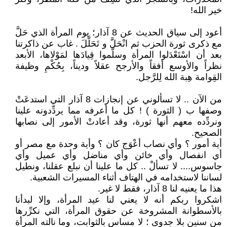
خير الله!
أعود إلى سياق الحديث عن 8 آذار؛ يوم المرأة الذي حَلَّ
مع ذكرى ثورة الحزب ثم انْحَلَّ و تَحَلَّلَ . غاب عن ذاكرتنا
بعد أن اسْتَعْدَلوا المرأة وسلَّموا قِيادَها لمَوْلاها، الأبعد
نظراً والأوسع أفقاً والأرجح عقلاً وديناً، بِحُكْمِ وظيفة
القِوامة هِبة الله لِلرَّجل.
من الآن .. لا تسألوني عن إنجازات 8 آذار التي استدعَتْ
وصفها ب ( الثورة ) ! كل ما أعرفه مما يردِّدونه علينا
ونردِّده معهم أنها ثورة، وقد أعادتْ الأمور إلى نصابها
الصحيح.
أية أمور ؟ وأي نصاب أعْوَج كان ؟ وأية وحدة مع مصر أو
أي انفصال وأي خائن وأي مناضل وأي عميل وأي
جاسوس.... لا تسألْ .. كل ما علينا أن نبلع عقلنا، ونطيل
لساننا لاستخدامه في الهتاف أثناء المسيرات الشعبية.
هذا ما يعنيه لنا 8 آذار، فقط لا غير.
اشكروا ربكم أنه لا يعني لنا عيد المرأة، وإلا لبدأنا
بالأسطوانة المشروخة عن حقوق المرأة، التي نكرِّرها
من سنين بلا جدوى ؛ لا مساس بالثوابت، وما نالته المرأة