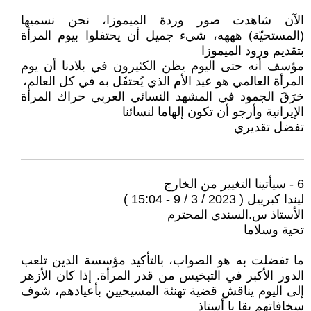
الآن شاهدت صور وردة الميموزا، نحن نسميها
(المستحيّة) هههه، شيء جميل أن يحتفلوا بيوم المرأة
بتقديم ورود الميموزا
مؤسف أنه حتى اليوم يظن الكثيرون في بلادنا أن يوم
المرأة العالمي هو عيد الأم الذي يُحتفَل به في كل العالم،
خرَقَ الجمود في المشهد النسائي العربي حراك المرأة
الإيرانية وأرجو أن تكون إلهاما لنسائنا
تفضل تقديري
6 - سيأتينا التغيير من الخارج
ليندا كبرييل ( 2023 / 3 / 9 - 15:04 )
الأستاذ س.السندي المحترم
تحية وسلاما
ما تفضلت به هو الصواب، بالتأكيد مؤسسة الدين تلعب
الدور الأكبر في التبخيس من قدر المرأة. إذا كان الأزهر
إلى اليوم يناقش قضية تهنئة المسيحيين بأعيادهم، شوف
سخافاتهم بقا يا أستاذ