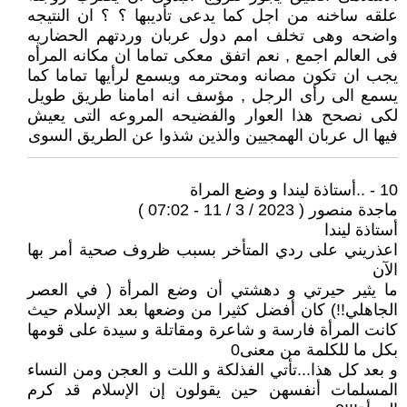
علقه ساخنه من اجل كما يدعى تأديبها ؟ ؟ ان النتيجه
واضحه وهى تخلف امم دول عربان وردتهم الحضاريه
فى العالم اجمع , نعم اتفق معكى تماما ان مكانه المرأه
يجب ان تكون مصانه ومحترمه ويسمع لرأيها تماما كما
يسمع الى رأى الرجل , مؤسف انه امامنا طريق طويل
لكى نصحح هذا العوار والفضيحه المروعه التى يعيش
فيها ال عربان الهمجيين والذين شذوا عن الطريق السوى
10 - ..أستاذة ليندا و وضع المراة
ماجدة منصور ( 2023 / 3 / 11 - 07:02 )
أستاذة ليندا
اعذريني على ردي المتأخر بسبب ظروف صحية أمر بها
الآن
ما يثير حيرتي و دهشتي أن وضع المرأة ( في العصر
الجاهلي!!) كان أفضل كثيرا من وضعها بعد الإسلام حيث
كانت المرأة فارسة و شاعرة ومقاتلة و سيدة على قومها
بكل ما للكلمة من معنى0
و بعد كل هذا...تأتي الفذلكة و اللت و العجن ومن النساء
المسلمات أنفسهن حين يقولون إن الإسلام قد كرم