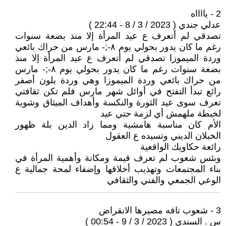
2 - يااااه
عدلي جندي ( 2023 / 3 / 8 - 22:44 )
تصدقي لم أتعرف ع عيد المرأة إلا منذ بضعة سنوات
رغم ما كان يدور بحولي يوم ٨-;- مارس من حراك بائعي
وردة الميموزا تصدقي لم أتعرف ع عيد المرأة إلا منذ
بضعة سنوات رغم ما كان يدور بحولي يوم ٨-;- مارس
من حراك بائعي وردة الميموزا وهي وردة بلون أصفر
رائع تبدأ التفتح في أوائل شهر مارس فلم تكن ثقافتي
تعرف سوى عيد الثورة والنكسة وأهداف الميثاق وشوية
لخبطة ملهمش أي لزمة حتي عيد
الأم كان مناسبة هامشية ومما زاد الدين بلة ظهور
الخبلان الديني وتسيده ع العقول
رائعة حكاويك الواقعية
وبئس شعوب لم تعرف قيمة ومكانة وأهمية المرأة في
بناء المجتمعات وتهذيب أخلاقها وإضفاء لمحة جمالية ع
الوعي الجمعي والفني والثقافي
3 - شعوب تافه مصيرها الانقراض
س . السندي ( 2023 / 3 / 9 - 00:54 )