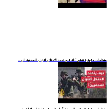
.. منظمات حقوقية تنشر أدلة على تعمد الاحتلال اغتيال الصحفية الل