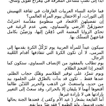
أبداً إلى نصْبِ مشاعل المعرفة في مِعْراج طويل وشاق.
فما حاجة النساء العربيات الغارِقات في ثقافة التهميش
إلى الثورات، أو الاحتفال بيوم المرأة العالمي؟
إن تفضيلهنَ الاقتعاد في منظومةٍ مقدَّسة اختزلتْ
حضورَهُنَّ الأرضي والسماوي، يعني عدم الرغبة في
تحدّي الزوايا المعتمة التي دُفِعْنَ إليها، ورَضِيْنَ بكامل
قناعتِهنَّ التمسُّك بها.
سيكون عيداً للمرأة العربية يوم تَرْكُلُ الكرة بقدمها إلى
المرمى، لا أن تكون الكرةَ التي تتقاذفها أقدام اللعّيبة
الرجال.
يوم تطالب بالمفقود من الإنصاف السماوي، ستكون كما
الفجر إذا اقتحمَ الظلام.
ويوم تتمرَّد على توقير الطلاسم وهَتْكِ حجاب الظلم،
عندها فقط .. تكون قد بدأت بالطرْق على الجلمود بيد
من حديد، واستغنتْ عن الذهب والحرير اللذَيْن طالما
أقنعوها أنهما لا يليقان إلا بالحرائر، وقد سعتْ إلى التغيير
بإرادتها هي لا بإرادة غيرها.
أما القانِعة بشعار ( عيد الأم وكفى )، فعندها الجنة بحالها
تحت قدميها.. ولِمَ الطمع ؟ فقد ضَرَّ وما نفع.