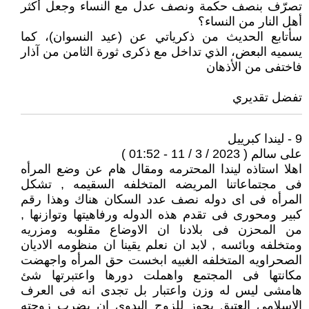
تصرّف بنصف حكمة ونصف عدل مع النساء وجعل أكثر
أهل النار من النساء؟
سأتابع الحديث من ذكرياتي عن (عيد النسوان)، كما
يسميه البعض، الذي تداخل مع ذكرى ثورة الثامن من آذار
فاختفى من الأذهان
تفضل تقديري
9 - ليندا كبرييل
على سالم ( 2023 / 3 / 11 - 01:52 )
اهلا استاذه ليندا المحترمه ومقال هام عن وضع المرأه
فى مجتماعاتنا المريضه المتخلفه السقيمه , تشكل
المرأه فى اى دوله نصف عدد السكان هناك وهذا رقم
كبير ومحورى فى تقدم هذه الدوله ورفاهيتها وتوازنها ,
من المحزن فى بلادنا ان الاوضاع مقلوبه ومزريه
ومتخلفه وبائسه , لابد ان نعلم يقينا ان منظومه الاديان
الصحراويه المتخلفه الغبيه ابخست حق المرأه واجهضت
مكانتها فى المجتمع واهملت دورها واعتبرتها شئ
هامشى ليس له وزن واعتبار بل تجدى انه فى العرف
الاسلامى العتيق يجوز للزوج البدوى ان يضرب زوجته