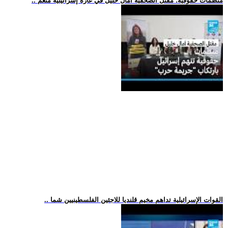
.. منظمات حقوقية: مقتل الصحفية آمال خليل في غارة إسرائيلية متعم
.. القوات الإسرائيلية تداهم مخيم قلنديا للاجئين الفلسطينيين شما