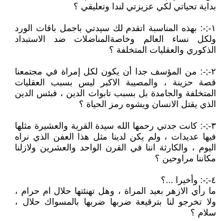
بداية تحياتي لكي عزيزتي لندا وتعليقي ؟
١-;-: بهذه المناسبة اتقدم لك سيدتي باجمل باقات الورد
ولكل نساء العالم وخاصةالمناضلات ضد الاستبداد
الذكوري والعقليات المتخلفة ؟
٢-;-: من المؤسف جدا أن يكون لكل إمراة في مجتمعنا
قصة حزينة ، والمصيبة الاكبر ليس بسبب العقليات
المتخلفة والجامدة بل بسبب تابوات الدين ، فبئس الدين
الذي يقتل الانسان ويشوه رمز الحياة ؟
٣-;-: كانت جدتي رحمها الله سيدة القرية والعشيرة مثلها
فيها عديدات ، ولم يكن لدينا مثل هذا العفن الذي نراه
اليوم ، والكارثة اننا في القرن الواحد والعشرين ولازلنا
مكاننا مراوحين ؟
٤-;-: وأخيرا ...؟
ما رأي الازهر بعيد المراة ، وهل تهنئتها حلال ام حرام ،
ولا تخرجو لنا بترقيعة ضربها ضربها بالمسواك حلال ،
سلام ؟