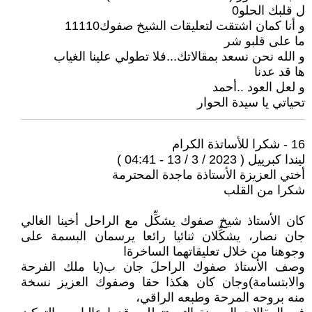
ل قلبك الحلو0
و أنا كمان اشتقت لتعليقات الشيخ صفوك11110
ما على قلبو شر
و الله نحن نسعد بمقالاتك...فلا تطولي علينا الغياب
ها قد عدنا
و لعل العود ..أحمد
تحياتي يا سيدة الحوار
16 - شكرا للأساتذة الكرام
ليندا كبرييل ( 2023 / 3 / 13 - 04:41 )
أختي العزيزة الأستاذة ماجدة المحترمة
شكرا من القلب
كان الأستاذ شيخ صفوك يشكِّل مع الراحل أخينا الغالي
جان نصار، يشكِّلان ثنائيا رائعا يرسمان البسمة على
وجوهنا من خلال تعليقاتهما الساخرةا
وصف الأستاذ صفوك الراحلَ جان ب(يا ملك الفرحة
والابتسامة)وجان كان هكذا حقا وصفوك العزيز نسخة
منه بروحه المرحة وطبعه الراقي،