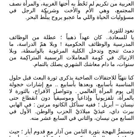
العربية من تكريم لم تَحْظَ به أختها الغربية، والمرأة نصف
المجتمع، وهي الأم والأخت وشريكة الرجل في
مسؤوليات الحياة واللي ما عجبو يروح يبلِّط البحر.
نعود للثورة.
يا للسعادة.. كان عهداً ذهبياً ؛ عطلة من الوظائف
المدرسية والوظائف الحكومية ! وبلا همّ الدراسة، ما
دمتَ تنجح وتدخل الكلية المرغوبة بالواسطة، وبلا
الارتباك في كومة المعاملات الرسمية المتراكِمة من
سنوات، ما دام معاشك الشهري يصلك بالتمام.
كنا نتهيّأ للاحتفالات الصاخبة بذكرى ثورة البعث قبل حلول
المناسبة بأسابيع، وبعدها بأسابيع .. مع إشارات خجولة
إلى يوم المرأة العالمي . وتتواصل الأفراح، بالثورة لا
بالمرأة، تلفزيونياً وإذاعياً وموسيقياً دون انقطاع حتى
نيسان – أبريل ؛ ففيه سنأكل الكاتوه مرتين : في الهابي
بيرث داي، عيدَيْ ميلادَيْ الحزب والوطن. الأول في
السابع من نيسان، والثاني في السابع عشر منه.
وتستمرُّ البهجة بثورة الثامن من آذار مع قدوم أيار ؛ حيث