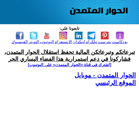
تابعونا على:
بودكاست
بنترست
تيلكرام
لينكدإن
الانستغرام
اليوتيوب
التويتر
الفيسبوك
تبرعاتكم وتبرعاتكن المالية تحفظ استقلال الحوار المتمدن،
فشاركونا في دعم استمرارية هذا الفضاء اليساري الحر
[اشترك في قناة ‫«الحوار المتمدن» على اليوتيوب]
الحوار المتمدن - موبايل
الموقع الرئيسي