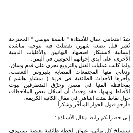
شدّ اهتمامي مقال للأستاذة " باسمة موسى " المحترمة
نُشِر قبل بضعة شهور، تفضلتْ فيه بتوجيه مناشدة
إنسانية لاستنكار اضطهاد البهائيين والأقليات الدينية
الأخرى، على أيدي إخوانهم الحوثيين في اليمن.
ولما كانت عمليات القتل والترويع تجري على قدم وساق،
وتعاني منها المجتمعات المصابة بفيروس التعصب،
وآخرها الأحداث الطائفية في قرية ( دمشاو هاشم )
بمحافظة المنيا في مصر، وحرْق المتطرفين بيوت
الأقباط ونهبها، فقد وجدتُ أن أسجّل بعض الملاحظات
حول نقاط لفتت انتباهي في مقال الكاتبة الكريمة.
فأرجو قبول الحوار المتأخِّر وشكراً.
إلى حضراتكم رابط مقال الأستاذة :
سنسلخ كل بهائي- عنوان لخطة طائفية بغيضة تستهدف