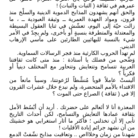
عمرهم في ثقافة ( التبات والنبات) !
والحق أنهم يشهدون المذابح الدموية الدينية والسلْخ منذ
قرون، ومواد العهدة العمرية ــ وثيقة العبودية ــ ، ما
زالت حيّة إلى اليوم، تعشّش في ثنايا العقول البسيطة
والمعتدلة والمتطرفة بنسبةٍ أو بأخرى، ولم يجِدّ في الأمر
شيء بالنسبة للبهائيين الطارئين على مآسي الإرهاب
الديني.
لم تهدأ الحروب الكارثية منذ فجر الرسالات السماوية.
وَضِّحي من فضلك يا أستاذة : منذ متى كانت ثقافتنا
العربية تتسامح وتتعايش وتتحاور مع المختلف دينياً أو
فكرياً ؟
أليستْ عاملاً قوياً مُنشِّطاً لرُعونتنا، وسبباً مانعاً من
الاقتداء بالأمم المتحضرة، ولم نبدع خلال عشرات القرون
إلا في ( ثقافة ) الصراع حتى الموت ؟
المعذرة أنا لا أتَعالم على حضرتك . أريد أن أبْسُط الأمل
بثقافة عمادها التعايش والتسامح، لكن أحداث التاريخ
تأبى إلا أن تخذلني ؛ فأكثر ما أثار استغرابي هو خشيتك
من أن نشهد جرائم إبادة الأقليات !
شهدنا من زمان وخلاااص .. وتعاقبت مذابح نشّفتْ الدمع