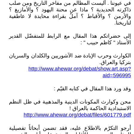
في عيوننا . أليست المظالم من مفاخر التاريخ ومن صلب
ذاكرته الحديدية ؟ ماذا عن محنة اليهود ؟ والأمازيغ ؟
والأرمن ؟ والأقباط ؟ آملُ بقراءة محايدة لا عاطفية
لتاريخنا.
إلى حضراتكم هذا المقال مع الرابط للمتفضّل القدير
الأستاذ " كاظم حبيب " :
الكوارث وحرب الإبادة ضد الآشوريين والكلدان والسريان
بتركيا والعراق.
http://www.ahewar.org/debat/show.art.asp?
aid=596995
وقد ورد هذا المقال في كتابه القيّم :
محن وكوارث المكونات الدينية والمذهبية في ظل النظم
الاستبدادية الحاكمة بالعراق !
http://www.ahewar.org/debat/files/601779.pdf
أرجو التكرّم بالاطلاع عليه، فقد تضمن أبحاثاً تفصيلية