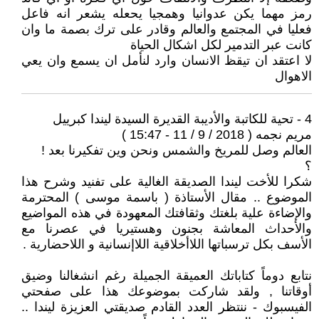
رمز مهما يكن عدوانيا وهمجيا يحعله يشعر انه فاعل
فعليا في المجتمع والعالم وقادر على ترك بصمة ما وان
كانت عبر التدمير لكل اشكال الحياة
لا اعتقد ان تيقظ الانسان وارد لنأمل ان يسمع وان يعي
الاهوال
4 - تحية للكاتبة والأديبة القديرة السيدة ليندا كبرييل
مريم نجمه ( 2018 / 9 / 11 - 15:47 )
العالم وصل للمريخ والشمس ونحن وين تفكيرنا بعد !
؟
شكرا للأخت ليندا الصديقة الغالية على تفنيد وشرح هذا
الموضوع .. مقال الأستاذة ( باسمة موسى ) المحترمة
والإضاءة علية بلغتك وثقافتك المعهودة في هذه المواضيع
والأحداث المعاشة بجنون وهستيريا في عصرنا مع
الأسف بكل ترسباتها اللاأخلاقية اللاإنسانية و اللاحضارية .
نتابع دوماً كتاباتك العميقة الجميلة رغم انشغالنا وضيق
أوقاتنا , ولقد شاركت بموضوعك هذا على صفحتي
الفيسبوك - ننتظر العدد القادم صديقتي العزيزة ليندا ..