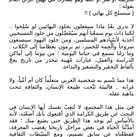
بقوله :
{ سنسلخ كل بهائي } !!
لا ندري بعْدُ ماذا سيفعلون بجلود البهائيين لو سُلِخوا ..
لكننا ذات يوم سمعْنا أنهم سيُفَصِّلون من جلود المسيحيين
أحذية لأسْيادهم المسلمين، ومن جلود اليهود سيصنعون
سروجاً وألْجِمة للحمير، ثم يرمون بعظامنا إلى الكلاب .
وما زلنا نسمع في حياتنا اليومية ؛ من بيوتنا إلى أماكن
الدراسة والعمل، عبارات مُهينة تنحدر من تاريخ يعجّ
بألفاظ التحقير والتصغير والبذاءة.
هذا مما تتّسم به شخصية العربي متعلِّماً كان أم أمِّياً، ولا
غرابة .. فالبيئة تَنْحت طبيعة الإنسان، والثقافة تنحت
ماهية عقله.
في مثل هذا المجتمع، لا تُتعِبْ نفسك أيها الإنسان في
البحث عن طريق الكرامة الذي أقنعوك بأنك أضعْتَه، لأنه
بالأساس لم يوجد هذا الطريق حتى يضيع منك ؛ فقد
أمدَّتْنا الحياة في بعض مراحل تاريخنا بِعَصَب المعرفة،
فقطعْناه عن سابق تصميم، ومع المثبّطات الثقافية