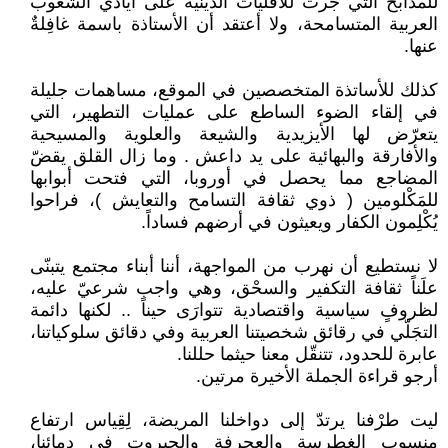
للمذابح التي جرت للأقليات الدينية على أيادي الشعوب
العربية المتسامحة، ولا أعتقد أن الأستاذة باسمة غافِلةٌ
عنها.
كذلك للأساتذة المتخصصين في الموقع، مساهمات جليلة
في إلقاء الضوء الساطع على عمليات التطهير، التي
يتعرّض لها الأيزيدية والشيعة والعلوية والمسيحية
والأفارقة والبهائية على يد داعش . وما زال القلق يقضّ
المضاجع مما يحصل في أوروبا، التي فتحت أبوابها
للمَكْلومين ( ذوي ثقافة التسامح والتعايش )، فراحوا
يُكْلِمون الكفار ويعيثون في أرضهم فساداً.
لا نستطيع أن نهرب من المواجهة، أننا أبناء مجتمع يتبنّى
علَناً ثقافة التكفير والسحْق، وهي واجب شرعيّ عليه،
لظروفٍ سياسية واقتصادية تتوارَى حيناً .. لكنها دائمة
التجَلّي في رقائق شخصيتنا العربية وفي دقائق سلوكياتنا،
عابرة للحدود، تتنقّل معنا حيثما حللنا.
أرجو قراءة الجملة الأخيرة مرتين.
ليت طرْفنا يرتدّ إلى دواخلنا المريضة، لِقِياس ارتفاع
منسوب الغطرسة والعجرفة والجبروت في دمائنا،