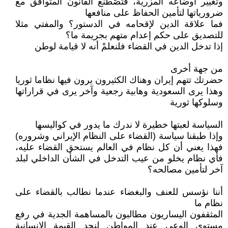
وتغيير أوضاعه المزرية، فتصْطنع القانون المتوافق مع
ضرورياتها لتأمين الحفاظ على منافعها
فما علاقة الدين لإقحامه في الدستور؟ والمفتي مثلا
للتصديق على حكم إعدام متهم بجريمة ما؟
إذا تدخل الدين في القضاء فلنعلمْ أنه لا قيامة لوطن
من جهة أخرى
حضرتك تتهم إيران وهناك الكثيرون يرون فيها نظاما ثوريا
وهذا يرى السعودية وهابية رجعية وآخر يرى في قراراتها
وسلوكها ثورية
السياسة لعبتها خطيرة لا ندرك ما يدور في كواليسها
وإذا طبقنا سياسة (القضاء على النظام الإيراني وشروره)
فهذا يعني أن كل نظام في العالم يستحق القضاء عليه،
فأي نظام يخلو من عيب التدخل في الشأن الداخلي لبلد
آخر لتأمين مصالحه؟
أننا نؤسس للعنف والبغضاء عندما نطالب بالقضاء على
نظام ما
المثقفون اليساريون مطالبون بالمساهمة الجدية في رفع
مستوى الوعي عند المواطن لنجد القيمة الإنسانية