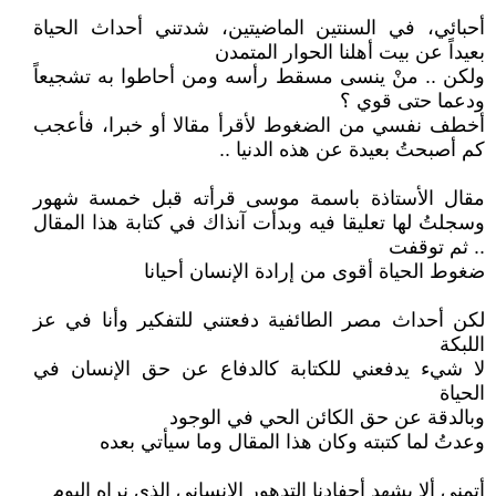
أحبائي، في السنتين الماضيتين، شدتني أحداث الحياة
بعيداً عن بيت أهلنا الحوار المتمدن
ولكن .. منْ ينسى مسقط رأسه ومن أحاطوا به تشجيعاً
ودعما حتى قوي ؟
أخطف نفسي من الضغوط لأقرأ مقالا أو خبرا، فأعجب
كم أصبحتُ بعيدة عن هذه الدنيا ..
مقال الأستاذة باسمة موسى قرأته قبل خمسة شهور
وسجلتُ لها تعليقا فيه وبدأت آنذاك في كتابة هذا المقال
.. ثم توقفت
ضغوط الحياة أقوى من إرادة الإنسان أحيانا
لكن أحداث مصر الطائفية دفعتني للتفكير وأنا في عز
اللبكة
لا شيء يدفعني للكتابة كالدفاع عن حق الإنسان في
الحياة
وبالدقة عن حق الكائن الحي في الوجود
وعدتُ لما كتبته وكان هذا المقال وما سيأتي بعده
أتمنى ألا يشهد أحفادنا التدهور الإنساني الذي نراه اليوم