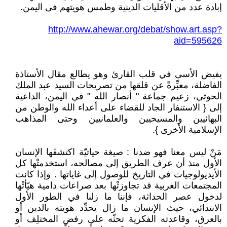
إبادة عدد من الأقليات الدينية وطمس هويتهم فى اليمن.
http://www.ahewar.org/debat/show.art.asp?
aid=595626
يفيض الأسى في قلب القارئ وهو يطالع مقال الأستاذة
الفاضلة، معبِّرةً عن قلقها من تصريحات السيد عبد الملك
الحوثي، زعيم جماعة " أنصار الله " في اليمن، الداعية
إلى { الاستنفار الجاد للقضاء على أعداء الله والوطن من
البهائيين والمسيحيين والعلمانيين وحتى المذاهب
الإسلامية الأخرى }.
مَنْ ليس معنا فهو ضدنا : صيغة حياتيّة اكتشفَها الإنسان
الأول منذ أن عرف الطريق إلى مصالحه، استخدمتْها كل
الأيديولوجيات في التاريخ للوصول إلى غاياتها . وإذا كانت
المجتمعات الغربية قد تجاوزتْها بعد صراعات دامية هيّأتْها
لدخول عصر الحداثة، فإننا ما زلنا في الطور الأول
الابتدائي، حيث الإنسان ما زال يحدِّد هويته بالدين أو
بالعرق، وقاعدته الفكرية تحثّه على رفض المختلِف أو