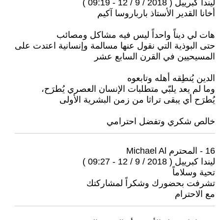
ليندا كبرييل ( 2018 / 9 / 12 - 09:19 )
أخانا القدير الأستاذ بارباروسا آكيم
هات لي ديناً واحداً ليس فيه مشاكل ومصائب
حتى البوذية التي نقول عنها مسالمة وإنسانية اعتدت على
المسيحيين في القرن السابع عشر
الدين يُنطِقه أهله وتابعوه
وما لم يعد يلبّي متطلبات الإنسان العصري يُطرَح،
يُطرَح أي يبقى تراثا من زمن البشرية الأولى
خالص شكري وتفضل احترامي
16 - المحترم Michael Al
ليندا كبرييل ( 2018 / 9 / 12 - 09:27 )
تحية وسلاماً
تشرفت بحضورك وشكراً لمشاركتك
مع الاحترام