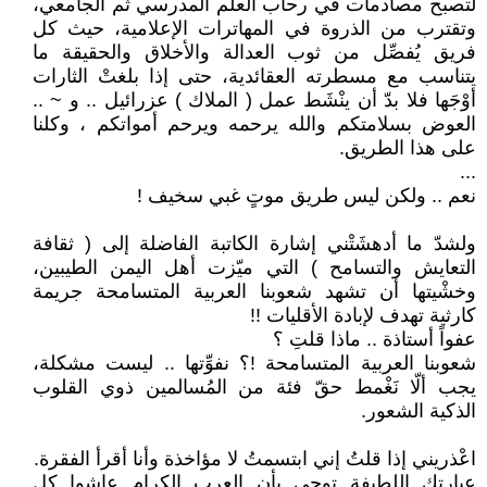
لتصبح مصادمات في رحاب العلم المدرسي ثم الجامعي،
وتقترب من الذروة في المهاترات الإعلامية، حيث كل
فريق يُفصِّل من ثوب العدالة والأخلاق والحقيقة ما
يتناسب مع مسطرته العقائدية، حتى إذا بلغتْ الثارات
أوْجَها فلا بدّ أن ينْشَط عمل ( الملاك ) عزرائيل .. و ~ ..
العوض بسلامتكم والله يرحمه ويرحم أمواتكم ، وكلنا
على هذا الطريق.
...
نعم .. ولكن ليس طريق موتٍ غبي سخيف !
ولشدّ ما أدهشَتْني إشارة الكاتبة الفاضلة إلى ( ثقافة
التعايش والتسامح ) التي ميّزت أهل اليمن الطيبين،
وخشْيتها أن تشهد شعوبنا العربية المتسامحة جريمة
كارثية تهدف لإبادة الأقليات !!
عفواً أستاذة .. ماذا قلتِ ؟
شعوبنا العربية المتسامحة !؟ نفوِّتها .. ليست مشكلة،
يجب ألّا نَغْمط حقّ فئة من المُسالمين ذوي القلوب
الذكية الشعور.
اعْذريني إذا قلتُ إني ابتسمتُ لا مؤاخذة وأنا أقرأ الفقرة.
عبارتكِ اللطيفة توحي بأن العرب الكرام عاشوا كل