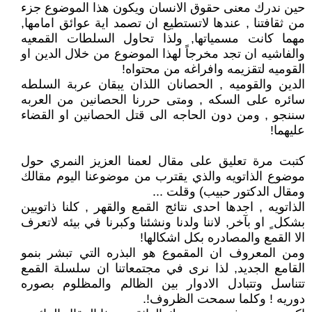
حين ندرك معنى حقوق الانسان ويكون هذا الموضوع جزء
من ثقافتنا , عندها لاتستطيع ان تصمد اية عوائق امامها,
مهما كانت مسمياتها, ولذا تحاول السلطات القمعيه
والفاشيه ان تجد مخرجاً لهذا الموضوع من خلال الدين او
القوميه لتقزيمه وافراغه من محتواه!
الدين والقوميه , الحصانان اللذان يبقان عربة السلطه
سائره على السكه , ومتى حررنا الحصانين من العربه
سننجو , ومن دون الحاجه الى قتل الحصانين او القضاء
عليهما!
كتبت مرة تعليق على مقال لعمنا العزيز النمري حول
موضوع الذاتويه والذي يقترب من موضوعنا اليوم مقالك
ومقال الدكتور حبيب) وقلت ...
الذاتويه , اجدها احدى نتائج القمع والقهر , كلنا ذاتويين
بشكل ٍ او بآخر, لاننا ولدنا ونشئنا وكبرنا في بيئه لاتعرف
الا القمع والمصادره بكل اشكالها!
ومن المعروف ان المقموع هو البذره التي تبشر بنمو
القامع الجديد, لذا نرى في مجتمعاتنا ان سلسلة القمع
تتناسل وتتبادل الادوار بين الظالم والمظلوم بصوره
دوريه ! وكلما سمحت الظروف!.