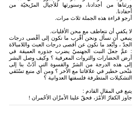
ورثناها من أجدادنا، وسنورثها للأجيال المرّيخيّة من
أحفادنا.
أرجو قراءة هذه الجملة ثلاث مرات.
لا يكفي أن نتعاطف مع محن الأقليات.
ينبغي أن نسأل ونحن أقْرب ما نكون إلى أقْصى درجات
الجدّ ، وأبْعد ما نكون عن أقصى درجات العبث واللامبالاة
: عمَّ جعلَ النبت الجهنميّ يضرب جذوره العميقة في
أرض الحضارات والثروات المعرفية ؟ وكيف وصل البشر
إلى هذه الدرجة من الشرّ والقسوة التي أدّتْ بنا إلى
مَنْحى خطير في علاقاتنا مع الآخر ؟ ومن أي منبع تسْتَقي
التشكيلات المتطرفة فلسفتها العدوانية ؟
يتبع في المقال القادم :
جاوز الكفارُ الأمْرَ، فحقّ علينا الأمرَّان الأحْمران !