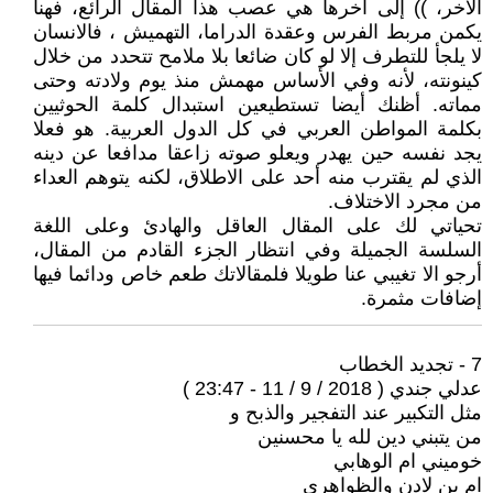
الآخر، )) إلى آخرها هي عصب هذا المقال الرائع، فهنا
يكمن مربط الفرس وعقدة الدراما، التهميش ، فالانسان
لا يلجأ للتطرف إلا لو كان ضائعا بلا ملامح تتحدد من خلال
كينونته، لأنه وفي الأساس مهمش منذ يوم ولادته وحتى
مماته. أظنك أيضا تستطيعين استبدال كلمة الحوثيين
بكلمة المواطن العربي في كل الدول العربية. هو فعلا
يجد نفسه حين يهدر ويعلو صوته زاعقا مدافعا عن دينه
الذي لم يقترب منه أحد على الاطلاق، لكنه يتوهم العداء
من مجرد الاختلاف.
تحياتي لك على المقال العاقل والهادئ وعلى اللغة
السلسة الجميلة وفي انتظار الجزء القادم من المقال،
أرجو الا تغيبي عنا طويلا فلمقالاتك طعم خاص ودائما فيها
إضافات مثمرة.
7 - تجديد الخطاب
عدلي جندي ( 2018 / 9 / 11 - 23:47 )
مثل التكبير عند التفجير والذبح و
من يتبني دين لله يا محسنين
خوميني ام الوهابي
ام بن لادن والظواهري