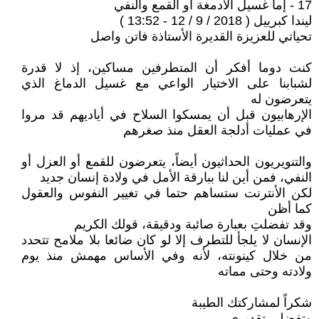
17 - إما غسيل الأدمغة أو القمع والنفي
ليندا كبرييل ( 2018 / 9 / 12 - 13:52 )
تحياتي للعزيزة القديرة الأستاذة فاتن واصل
كنت دوما أفكر أن المتطرفين مساكين، إذ لا قدرة
لشبابنا على الاختيار الواعي مع غسيل الدماغ الذي
يتعرضون له
الإرهابيون قبل أن يمسكوا السلاح في أياديهم قد مروا
في عمليات أدلجة العقل منذ صغرهم
والتنويريون الحداثيون أيضاً، يتعرضون للقمع أو العزل أو
النفي، فمن أين لنا ببارقة الأمل في ولادة إنسان جديد
لكن الأنترنت ستساهم حتما في تغيير النفوس والعقول
كما أظن
وقد تفضلتِ بعبارة صائبة ودقيقة، قولك الكريم
الإنسان لا يلجأ للتطرف إلا لو كان ضائعا بلا ملامح تتحدد
من خلال كينونته، لأنه وفي الأساس مهمش منذ يوم
ولادته وحتى مماته
شكراً لمشاركتك الطيبة
وتفضلي تقديري