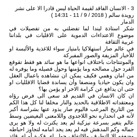
3 - الانسان الفاقد لقيمة الحياة ليس قادرا الا على نشر
رويدة سالم ( 2018 / 9 / 11 - 14:31 )
الدمار
شكر استاذة ليندا لما تفضلتي به من تفصيلات في
موضوع الاعتداءات الدموية على الاقليات في بلداننا
عربية الثقافة
في عالم صار استهلاكيا بامتياز سواء للاغذية والألبسة او
للأخبار المزيفة والصور المفبركة
والموتنتاجات باختلاف انواعها ما هو سائد هو فقط تقوقع
الفرد حول مصالحه وما يؤمنها وحول فصيله وما يوفره له
من امان وهمي فكيف يمكن ان ننشاهده باعمال العقل
وان يكون حياديا ومنصفا وأن يساندة قضايا الاقلليات او
حتى ان يدافع عن كرامة الاخر او يؤمن بها؟
ان كان الانسان في القديم قد سعى الى فرض رؤاه
ومعتقداته الاطلاقية بالحديد والنار مخلفا لنا كل هذا الكم
من التاريخ المرعب فاليوم صار يذود عنها بشراسة أكبر
لأنه في انحداره نحو اللاجدوى واللامعنى البغيضين وسط
عالم يتغير بسرعة نيزكية لم يعد يكترث له ولا هو يرى
جماله وكم المدهش فيه لم يعد يجد امامه لتجاوز احباطه
وضعفه إلا التطرف والالتفاف حول اي فكرة أو اي قائد