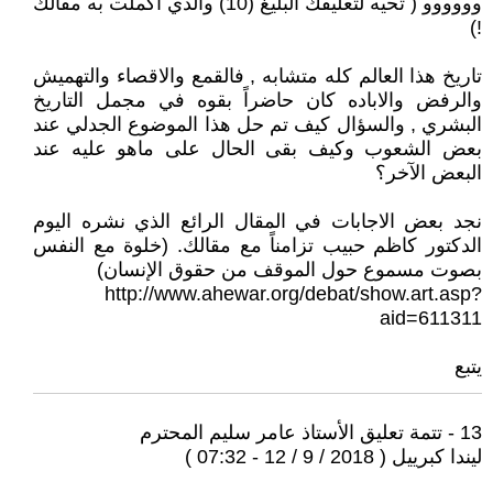
وووووو ( تحيه لتعليقك البليغ (10) والذي اكملت به مقالك
!)
تاريخ هذا العالم كله متشابه , فالقمع والاقصاء والتهميش
والرفض والاباده كان حاضراً بقوه في مجمل التاريخ
البشري , والسؤال كيف تم حل هذا الموضوع الجدلي عند
بعض الشعوب وكيف بقى الحال على ماهو عليه عند
البعض الآخر؟
نجد بعض الاجابات في المقال الرائع الذي نشره اليوم
الدكتور كاظم حبيب تزامناً مع مقالك. (خلوة مع النفس
بصوت مسموع حول الموقف من حقوق الإنسان)
http://www.ahewar.org/debat/show.art.asp?
aid=611311
يتبع
13 - تتمة تعليق الأستاذ عامر سليم المحترم
ليندا كبرييل ( 2018 / 9 / 12 - 07:32 )