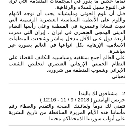
تماما عكس ما يدور في المجتمعات المتقدمة التي ترى
في التنوع سبيل للسلام والرفاهية.
قبل أن نلوم الحوثي ومليشياته يجب أن نوجه الاتهام
واللوم على الأنظمة السياسية العنصرية الرسمية التي
تعيث فسادا وعنصرية في المنطقة وعلى رأسها النظام
الديني الهمجي العنصري في ايران . إيران التي دمرت
أربعة دول على الأقل بتدخل مباشر وشجعت المنظمات
الاسلامية الإرهابية بكل انواعها في العالم بصورة غير
مباشرة.
على العالم أجمع بمثقفيه وسياسييه التكاتف للقضاء على
النظام الخميني الإرهابي العنصري لتخليص الشعب
الايراني وشعوب المنطقة من شروره.
تحياتي
2 - مشتاقون لك ياليندا
جريس الهامس ( 2018 / 9 / 11 - 12:16 )
نتمنى لك دوماً ولعائلتك الصحة والتقدم والعطاء رفم
مأساتنا هذه الأيام المريرة السافطة من تاريخ البشرية
على أبواب سوريتنا الذبيحةلكم محبتنا ..