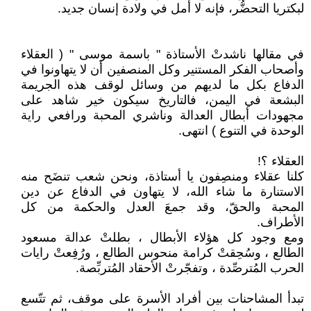
لبكتريا التحضُّر، فإنه لا أمل في ولادة إنسان جديد.
في مقالها ناشدتْ الأستاذة " باسمة موسى " ( العقلاء
وأصحاب الفكر المستنير وكل المنصفين أن لا يتهاونوا في
الدفاع بكل ما لديهم من وسائل لوقف هذه الجريمة
البشعة في اليمن، فالتاريخ سيكون خير شاهد على
مجهودات أبطال العدالة وناشري المحبة ورافعي راية
الوحدة في التنوع ) انتهى.
العقلاء ؟!
كلنا عقلاء ومنصِفون يا أستاذة، ونحن شعب تنضَح منه
الاستنارة ما شاء الله، لا يتهاون في الدفاع عن دين
المحبة والحقّ، وقد جمعَ العدل والحكمة من كل
الأطراف.
ومع وجود كل هؤلاء الأبطال ، بطلتْ عدالة مسعود
الطالع ، وسُحِقتْ كرامة منحوس الطالع ، ورُفِعتْ رايات
الحرب المُترصِّدة ، وتفجّرتْ الأحقاد المُتربِّصة.
تبدأ المشاحنات بين أفراد الأسرة على موقف، ثم تتّسع