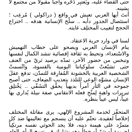
حتى القضاء عليه، ويَعتبِر دَحْره واجباً مقبولاً من مجتمع لا
يشينه.
أنتَ أيها العربي تعيش في واقع ( دراكولي ) مُرعِب ؛
استئصال الجذور دأبه .. سلْخ الإنسانية هدفه .. اختراع
الحجج لتغييب المختلِف غايته.
لسنا في وارد حرية الاعتقاد.
ينام الإنسان العربي ويصحو على خطاب التهميش
والاسْتعداء، وتحيط به ثقافة إقصائية تنشد الكمال لنفسها
وتبخس من حضور الآخر، تمدّه برصيد ثريّ من العنف
حتى تشبّعتْ سلوكياتنا اليومية بالقسوة، واتّسمتْ
الشخصية العربية بالخشونة المُفارِقة للتمدّن، تدفع عقلَ
الإنسان مشوَّه الوعي للتلذذ بتعذيب الضِعاف، حتى أصبح
جموحه في الثأر أمراً بديهياً يحقِّق التشَفّي .. يَخْتلِق
تبريرات واهية لِمنْحِ فعله الانتقامي صفة نبيلة يُداري بها
عيباً، ليس عيباً بنظره.
المتحفّز لخدمة المشروع الإلهي، يرى مقاتلة المختلف
إخلاصاً لعقيدة، تحتّم عليه أن ينسجم مع تعاليمها ضد كل
متمرِّد على هيمنة دينه، فلا يجد الحوثي نفسه مرتكِباً
لجريمة أو شرّ أو خطأ وهو يشارك في تهييج الرأي العام