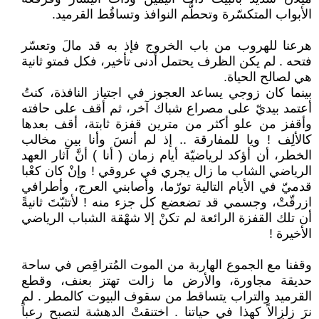
الأبواب المتكسّرة وتحطُّم النوافذ وتساقُط القرميد.
هرعنا للهروب من باب الخروج فإذ به قد مالَ وتعسّر
فتحه . لم يكن الظرف يحتمل أدنى تأخير، فكل فمتو ثانية
هي لصالح الحياة.
بينما كان زوجي يساعد العجوز في اجتياز النافذة، كنتُ
أعتمد بيديّ على مصراع شباك آخر، ثم أقف على حافته
وأقفز من علو أكثر من مترين قفزة ثابتة، أقف بعدها
كالألِف ! ويا للمفارقة .. إذ لم أنسَ وأنا بين مخالب
الخطر، أن أؤكد لرياضيّة أيام زمان ( أنا ) أنَّ آثار العهد
الرياضي الشاب ما زال يجري في عروقي ! وإنْ كان كعْبا
قدميّ في الأيام التالية تورّما، وأصابني العرج، وأطرافي
ازرقّتْ، وجسمي قد تضعضع كل جزء منه ! لأتثبّتَ ثانيةً
أن تلك القفزة الرائعة لم تكنْ إلا شهْقة الشباب الرياضي
الأخيرة !
وقفنا مع الجموع الهاربة من الموت المُتراقِص في ساحة
حديقة مجاورة، والأرض ما زالت تهتز بعنف، وقطع
القرميد والتراب يتساقط من سقوف البيوت كالمطر . لم
نرَ زلزالاً كهذا في حياتنا . اختنقتْ الدهشة لتصبح رعباً