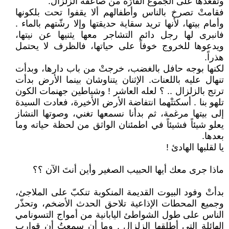
وتقعدها على الجموع الفارّة من صاعقة الزلزال.
فقامتْ تصرخ بالناس وأطفالهم ألا يقفوا تحت بلكونها
وأمام بيتها، لأنها تريد سقاية حديقتها وإلا رشّتهم بالماء .
فانبرى لها رجل دائم التشاجر معها يثنيها عن نيتها،
ويدعوها للخروج خوفاً على حياتها، فالظرف لا يحتمل
هذراً.
لكنها بوجه حافل بالغضب، خرجتْ من باب دارها، وبدأت
تنهال عليه باللعنات. الإثنان يتناوشان بينما الأرض بدأت
ترتج بالزلزال .. ؟ لعله العاشر ! وشياطين جهنمات الكون
تلهو بنا . أسكتتْهما انتفاضة الأرض الأخيرة، فعادت السيدة
إلى بيتها مرغمة، ثم بدأنا نسمعها تغني، وصوتها النشاز
يعلو شيئاً فشيئاً في اطمئنان الواثق من لحظة حياته وما
بعدها.
يا لقلبها الهادئ !
ماذا جرى معك أيها الحبيب الصغير وأين أنتَ الآن ؟؟
بدأتْ وفود البيوت القديمة المنكوبة تنكبّ على الملاجئ،
وجميع المحطات الإذاعية تلاحق الحدث الأضخم، وتحذّر
الناس على طول الشواطئ اليابانية من أمواج التسونامي
الهائلة التي أطلقها الزلزال . وما أن سمعتُ أن قوارب