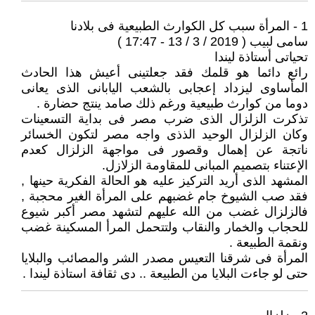
1 - المرأة سبب كل الكوارث الطبيعية فى بلادنا
سامى لبيب ( 2019 / 3 / 13 - 17:47 )
تحياتى أستاذة ليندا
رائع دائما هو قلمك فقد جعلتينى أعيش هذا الحادث
المأساوى ليزداد إعجابى بالشعب اليابانى الذى يعانى
دوما من كوارث طبيعية ورغم ذلك صامد ينتج حضارة .
تذكرت الزلزال الذى ضرب مصر فى بداية التسعينات
وكان الزلزال الوحيد الذذى واجه مصر لتكون الخسائر
ناتجة عن إهمال وقصور فى مواجهة الزلزال كعدم
الإعتناء بتصميم المبانى للمقاومة الزلازل.
المشهد الذى أريد التركيز عليه هو الحالة الفكرية حينها ,
فقد صب الشيوخ جام غضبهم على المرأة الغير محجبة ,
فالزلزال غضب من الله عليهم لتشهد مصر أكبر شيوع
للحجاب والخمار والنقاب ولتتحمل المرأ المسكينة غضب
ونقمة الطبيعة .
المرأة فى شرقنا التعيس مصدر الشر والمصائب والبلايا
حتى لو جاءت البلايا من الطبيعة .. دى ثقافة استاذة ليندا .