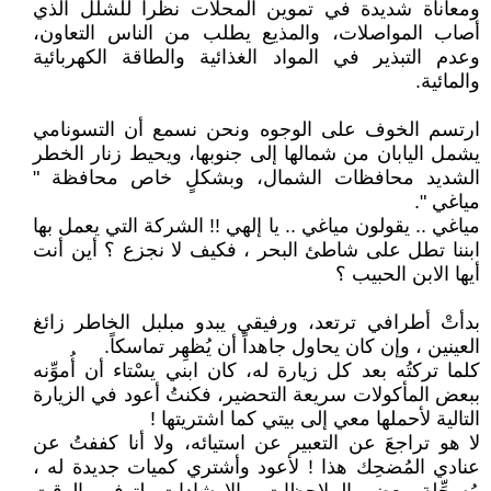
ومعاناة شديدة في تموين المحلات نظراً للشلل الذي
أصاب المواصلات، والمذيع يطلب من الناس التعاون،
وعدم التبذير في المواد الغذائية والطاقة الكهربائية
والمائية.
ارتسم الخوف على الوجوه ونحن نسمع أن التسونامي
يشمل اليابان من شمالها إلى جنوبها، ويحيط زنار الخطر
الشديد محافظات الشمال، وبشكلٍ خاص محافظة "
مياغي ".
مياغي .. يقولون مياغي .. يا إلهي !! الشركة التي يعمل بها
ابننا تطل على شاطئ البحر ، فكيف لا نجزع ؟ أين أنت
أيها الابن الحبيب ؟
بدأتْ أطرافي ترتعد، ورفيقي يبدو مبلبل الخاطر زائغ
العينين ، وإن كان يحاول جاهداً أن يُظهِر تماسكاً.
كلما تركتُه بعد كل زيارة له، كان ابني يسْتاء أن أُموِّنه
ببعض المأكولات سريعة التحضير، فكنتُ أعود في الزيارة
التالية لأحملها معي إلى بيتي كما اشتريتها !
لا هو تراجعَ عن التعبير عن استيائه، ولا أنا كففتُ عن
عنادي المُضحِك هذا ! لأعود وأشتري كميات جديدة له ،