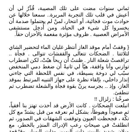
ثماني سنوات مضت على تلك المصيبة، قُدِّرُ لي أن
أعيش في قلب تلك التجربة المريرة.. سمعنا خلالها عن
حوادث موت فجائية، أو انتحار، لمنْ لم يحتملوا صدمة أن
يخسروا كل شيء في الحياة، ومن أُدخِل مستشفى
الأمراض العصبية . ظروف مؤثرة مفعمة بالأحزان حقاً.
{ وقفتُ أمام موقد الغاز أنتظر غليان الماء لتحضير الشاي
لثلاثتنا . الضحكات تتعالى والقفشات تتوالى . فجأة ..
تراقصتْ شعلة النار . ظننتُ أن ريحاً هبّتْ، لكن اضطراب
توازني وأنا واقفة، هيّأ لي ثانيةً أن ضغط دمي المنخفض
سبّب لي دوخة بسيطة، في نفس اللحظة التي جاءني
إنذار داخلي، بإلقاء نظرة على جهاز التنبيه المرتبط بموقد
الغاز، وإذ .. بجرسه يرنّ بقوة فجأة والشعلة تضطرب ثم
تنطفئ.
صرخْنا : زلزال !!
انبلعت الضحكات . كانت الأرض قد أخذت تهتز بنا أفقياً،
ثم صعوداً وهبوطاً، بشكل لم نعرفه من قبل يشتدّ مع كل
تكّة ، فجحظت العيون وتوقفت الشهقات في الصدور، ثم
انطلقتْ في صيحاتِ رعبِ الإدراك المنذِر بالخطر، مع
ميلان شديد بالبيت ذات اليمين وذات اليسار وقرْقعة