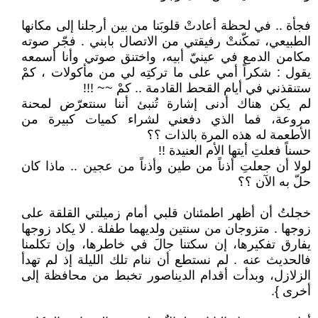
فجأة .. في لحظة أعادتْ قلوبَنا من بين أرجلنا إلى مكانها
الطبيعي، تمكّنتْ رفيقتي من الاتصال بابني . فجّر صوته
مكامن الدمع في عينيّ أبيه، واختنق صوتي وأنا أسمعه
يقول : شكراً أمي على ما تركتِه لي من مأكولات ، كمْ
ستنقذني في أيام القحط القادمة .. كمْ ~~ !!!
لم يكن هناك أدنى إشارة تُنبئ أننا سنتعرّض لمحنة
مروعة، فما الذي دفعني لشراء كميات كبيرة من
الأطعمة له هذه المرة بالذات ؟؟
حسناً فعلتِ أيتها الأم العنيدة !!
لولا أن جعلتِ أذناً من طين وأذناً من عجين .. ماذا كان
حلّ به الآن ؟؟
خجلتُ أن أظهر اطمئنان قلبي أمام زميلتي القلقة على
زوجها . متزوجان من سنتين ولديهما طفلة . لا يكاد زوجها
يفارق تفكيرها، إن سكتنا جالَ في خاطرها، وإن تكلمنا
فالحديث عنه . لم نستطع أن ننام تلك الليلة إذ لم تهدأ
الزلازل، وبدأت أقدام الديناصور تخبط من محافظة إلى
أخرى }.