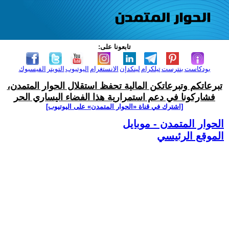
تابعونا على:
بودكاست
بنترست
تيلكرام
لينكدإن
الانستغرام
اليوتيوب
التويتر
الفيسبوك
تبرعاتكم وتبرعاتكن المالية تحفظ استقلال الحوار المتمدن،
فشاركونا في دعم استمرارية هذا الفضاء اليساري الحر
[اشترك في قناة ‫«الحوار المتمدن» على اليوتيوب]
الحوار المتمدن - موبايل
الموقع الرئيسي