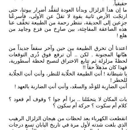
حقيقياً.
ما إن هدأ الزلزال وبدأنا العودة لتفقُّد أضرار بيوتنا، حتى
ارتجّت الأرض ثانية بقوة لا تقلّ عن الأولى، فأسرعْنا
جزِعين إلى الحديقة، ننتظر رحمة من الطبيعة تخفِّف عنا
هذه الصاعقة المفاجِئة، بين صارِخ من فزع وجامِد من
هلع !
اعتدنا أن تخرق الطبيعة بين حين وآخر سقفاً جديداً من
هبّاتها المجنونة . لكن .. أن ترفع فوق ذُرى التوقعات
لحظةً مزلزِلة ثم تتابع الاختراق لتصبح لحظة أسطورية،
فهذا كان مذهلاً حقاً !!
يا شيطانة ! أنتِ الطبيعة الخلّابة للنظر، وأنتِ أنتِ الجلّابة
للخطر !
أنتِ الضارِبة للوَعْد والسعْد، وأنتِ أنتِ الضاربة بالعهد !
بات المكان لا يتحمّلنا .. برا أم جوا ؟ وقوف أم قعود ؟
كلام أم سكوت ؟ حركة أم سكون ؟
انقطعت الكهرباء بعد لحظات من هيجان الزلزال الرهيب
الذي بلغت شدته لأول مرة في تاريخ اليابان تسع درجات