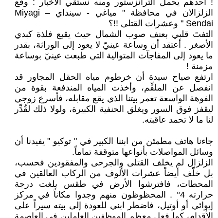
! أحدهم يحمل الترانزستور ومنه نستقي الأخبار : وقع
الزلزالان في محافظة " مياغي - سينداي Miyagi –
Sendai " وعشرات القتلى !!؟
التفتَ قلبي بعنف صوب الشمال حيث يقبع فلذة كبدي
الأصغر . أعتقد أن وساعة عينيّ لا يعود إلى الوراثة، بقدر
ما يعود إلى المفاجآت المتوالية التي طبعت عينيّ بوساعة
مزمنة !
ارتفع صياح سيدة أن خرطوم مياه الحقل المجاور قد
انفصل عن الملقِّم، وأخذت المياه المندفعة بقوة من
الفوهة الواسعة تغمر بيتنا الذي يقع مقابله، فأسرع زوجي
ليقفز فوق السور ويغلق الحنفية الكبيرة، ولولا ذلك لقُدِّر
لنا ما لا تحمد عاقبته.
جاءنا هاتف مطمئن من ابننا الكبير في " توكيو " يفيدنا أن
وسائل المواصلات بأنواعها متوقفة تماماً.
الزلزال لم يخلف القتلى والجرحى والمفقودين فحسب،
بل خلّف أيضاً عشرات الألوف من الركاب العالقين في
المحطات، فافترشوا الأرض في طقس بلغت درجة
حرارته 4° . المحظوظون منهم وجدوا مكاناً في مركز
إيوائي أو أوتيل، فاضطر ابني للعودة إلى بيته سيراً على
الأقدام، كما فعل معظم الموظفين العاملين في العاصمة