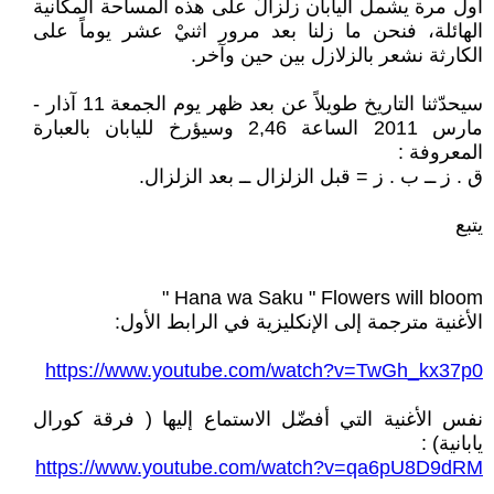
أول مرة يشمل اليابان زلزالٌ على هذه المساحة المكانية
الهائلة، فنحن ما زلنا بعد مرور اثنيْ عشر يوماً على
الكارثة نشعر بالزلازل بين حين وآخر.
سيحدّثنا التاريخ طويلاً عن بعد ظهر يوم الجمعة 11 آذار -
مارس 2011 الساعة 2,46 وسيؤرخ لليابان بالعبارة
المعروفة :
ق . ز ــ ب . ز = قبل الزلزال ــ بعد الزلزال.
يتبع
Hana wa Saku " Flowers will bloom "
الأغنية مترجمة إلى الإنكليزية في الرابط الأول:
https://www.youtube.com/watch?v=TwGh_kx37p0
نفس الأغنية التي أفضّل الاستماع إليها ( فرقة كورال
يابانية) :
https://www.youtube.com/watch?v=qa6pU8D9dRM