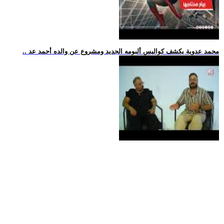
.. محمد عدوية يكشف كواليس ألبومه الجديد ومشروع عن والده أحمد عد