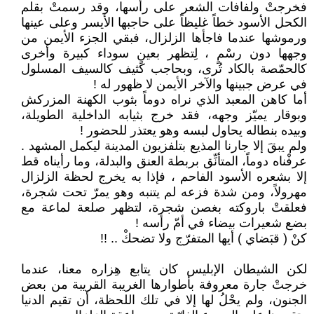
فخرجتْ ولفافات الشعر على رأسها، وقد رسمتْ بقلم
الكحل الأسود خطاً غليظاً على حاجبها الأيسر وعلى عينها
ورموشها عندما فاجأها الزلزال، فبقي الجزء الأيمن من
وجهها دون رسْمٍ ، لِتظهر بعينٍ سوداء كبيرة وأخرى
كالحمّصة بالكاد تُرى، وبحاجب كثيف كالسيف المسلول
في عرض جبينها والآخر الأيمن لا ظهور له !
أما كاهن المعبد الذي نراه دوماً بثوب الكهنة المزركش
وبوقار يميّز وجهه، فقد خرج بثيابه الداخلية الطويلة،
وبيده بنطاله يحاول لبسه وهو يعتذر للحضور !
ولم يبقَ إلا جارنا المذيع بتلفزيون المدينة ليكمل المشهد .
عرفْناه دوماً، المتأنِّق بربطة العنق والبدلة، وما رأيناه قط
إلا بشعره الأسود الفاحم ، فإذا به يخرج لحظة الزلزال
مهرولاً، ومن شدة فزعه لم يتنبه وهو يمرّ تحت شجرة،
فعلقتْ باروكته بغصن شجرة، لتظهر صلعة لماعة مع
بضع شعيرات بيضاء في أمّ رأسه !
كنْ ( قبَضاي ) أيها المتفرّج ولا تضحكْ .. !!
لكن الشيطان الإبليس كان يتابع هِزاره معنا، عندما
خرجتْ جارة معروفة بأطوارها الغريبة القريبة من بعض
الجنون، ولم يحْلُ لها إلا في تلك اللحظة، أن تقيم الدنيا