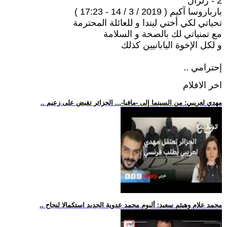
2 - زلزال
بارباروسا آكيم ( 2019 / 3 / 14 - 17:23 )
تحياتي لكي أختي ليندا و للعائلة المحترمة
مع تمنياتي لك بالصحة و السلامة
و لكل الإخوة اليابانيين كذلك
إحترامي ..
اخر الافلام
.. مهدي لعريبي: من السينما إلى -مافيا-... الجزائر تقبض على زعيم
.. محمد علام وهيثم سعيد: ألبوم محمد عدوية الجديد استكمالا لنجاح