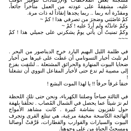
مُسجِّلة بعض الملاحظات والإرشادات لتوفير الوقت
عليه، مشفِقةً على عودته من العمل متأخراً جائعاً،
ومقدّرة أنه ربما .. ربما يجدها إنقاذاً له ذات مرة.
كمْ غاضَبَني وضجرَ من تصرفي هذا ! كمْ ~
وكمْ عاندْتُه ولم أردّ عليه ! كمْ ~
وكمْ تمنيتُ أن يأتي يومٌ يشكرني على جميلي هذا ! كمْ
~~~
في ظلمة الليل البهيم البارد خرج الديناصور من البحر .
لم تلبث أخبار التسونامي أن غطّت على غيرها من أخبار
ضحايا البيوت المنهارة والحرائق المشتعلة .. لنلتفِت بفزع
إلى مصيبة لم تدع حتى لأخبار المفاعل النووي أن تشغلنا
!
خنقاً غرقاً حرقاً !! يا لهذا الموت البشع !
في الثالثة صباحاً وصلتنا الكهرباء، ونحن حتى تلك اللحظة
لم نرَ شيئاً عما يحصل في الشمال المُصاب . تحلّقنا بلهفة
حول تلفزيون بشاشة كبيرة . كانت مشاهد الأمواج
الهائجة الكاسحة مخيفة مرعِبة، هي تبتلع القرى وتجرف
البيوت والسيارات والقوارب والقطارات، فَرَّقتْ أوصالنا
ومسحتْ الحياة من على وجوهنا.