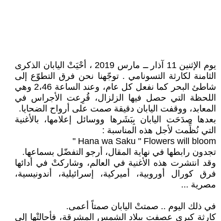
يوم الإثنين 11 آذار ــ مارس 2019 ، أحْيَتْ اليابان الذكرى
الثامنة لكارثة التسونامي . توجّهنا نحن فرق التطوّع إلى
شاطئ البحر كما نفعل كل عام، وعند الساعة 2،46 وهي
اللحظة التي حصل فيها الزلزال، قُرِعت الأجراس في
المعابد، ووقفت اليابان دقيقة صمت على أرواح الضحايا.
بعدها صدَحَت اليابان بِبَشَرها ووسائل إعلامها، بالأغنية
التي نُظِّمت لأجل هذه المناسبة :
Hana wa Saku " Flowers will bloom "
تجدون رابطها في نهاية المقال، أرجو التفضّل بسماعها.
وقد انتشرت هذه الأغنية في العالم، وشاركتْ في أدائها
فرق كورال أوروبية، أميركية، إسرائيلية، أندونيسية،
مصرية ...
في ذلك اليوم .. صمتتْ اليابان صمتاً أعمى.
كارثة كبرى عصفت ببلاد الشمس المشرقة، فأحالتْها إلى