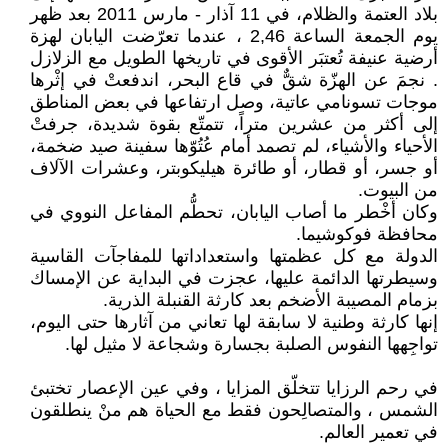
بلاد العتمة والظلام، في 11 آذار - مارس 2011 بعد ظهر
يوم الجمعة الساعة 2,46 ، عندما تعرّضت اليابان لهزة
أرضية عنيفة تُعتبَر الأقوى في تاريخها الطويل مع الزلازل
. نجمَ عن الهزّة شقٌّ في قاع البحر، اندفعتْ في إثْرها
موجات تسونامي عاتية، وصل ارتفاعها في بعض المناطق
إلى أكثر من عشرين متراً، تتمتّع بقوة شديدة، جرفتْ
الأحياء والأشياء، لم تصمد أمام عُتُوّها سفينة صيد ضخمة،
أو جسر، أو قطار، أو طائرة هيليكوبتر، وعشرات الآلاف
من البيوت.
وكان أخْطر ما أصاب اليابان، تحطُّم المفاعل النووي في
محافظة فوكوشيما.
الدولة مع كل عظمتها واستعداداتها للمفاجآت القاسية
وسيطرتها الدائمة عليها، عجزت في البداية عن الإمساك
بزمام المصيبة الأضخم بعد كارثة القنبلة الذرية.
إنها كارثة وطنية لا سابقة لها تعاني من آثارها حتى اليوم،
تواجِهها النفوس الصلبة بجسارة وشجاعة لا مثيل لها.
في رحم الرزايا تتخلّق المزايا ، وفي عين الإعصار تختبئ
الشمس ، والمتصالِحون فقط مع الحياة هم منْ ينطلقون
في تعمير العالم.