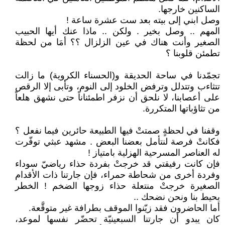
الساكنين خارجها.
وصل ابني إلى بيته بعد ست عشرة ساعة !
المهم .. وصل بخير . ولكن .. ماذا عنك أيها الحبيب
الصغير وأنت هناك في عين الزلزال ؟؟ أمَا من لحظة
تطمئن قلوبنا ؟
تجمّدنا في ساحة الحديقة و(الحسناء الكروية) ما زالت
تتثاءب وتتدلل وترفض الخلود إلى النوم، وتأبى إلا الرقص
على أعصابنا، لا نلحق أن نزفر اطمئناناً حتى نشهق هلعاً
من تثاؤباتها المتكررة.
وقفنا في لحظةٍ صمتتْ فيها الطبيعة حائرين فيما نفعل ؟
فكانتْ فرصة لنتأمل بعضنا البعض . مشهد عبثي توفّرت
له العناصر المسرحية الهزلية بامتياز !
فإن كانت رفيقتي قد خرجتْ بفردة حذاء رياضيّ سوداء
وفردة أخرى من شحاطة حمراء، فإن جارتنا ذات الأقدام
الصغيرة خرجتْ منتعلة حذاء زوجها الضخم ! الخطر
يحيط بنا ونحن نضحك ..
أما الحاضرون فقد زيّنوا الموقف بطرافة غير متوقَّعة.
كان يبدو أن جارتنا السبعينيّة تحضّر نفسها لموعد،