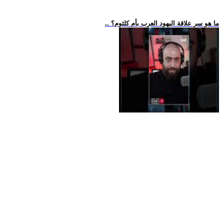
.. ما هو سر علاقة اليهود العرب بأم كلثوم؟