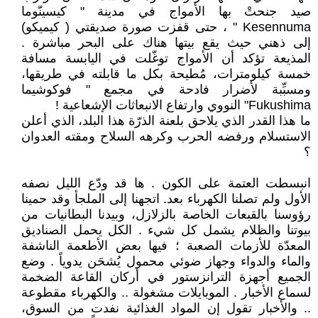
صيد جنحتْ بها الأمواج في مدينة " كيسينّوما
Kesennuma " ، حتى قفزت صورة صديقتي ( كيميكو)
إلى ذهني حيث يقع بيتها هناك على البحر مباشرة .
المذيعة تؤكد أن الأمواج توغّلت في اليابسة مسافة
خمسة كيلومترات، مُطيحة بكل ما قابلته في طريقها،
ومسبِّبة لأضرار فادحة في مجمع " فوكوشيما
Fukushima" النووي وارتفاع الانبعاثات الإشعاعية !
ما هذا القدر الذي يلاحق بلعنة الذرّة هذا البلد، الذي أعلن
الاستسلام ورفضه الحرب وكرهه السلاح ومقته العدوان
؟
انبسطت العتمة على الكون . ها قد ودّع الليل نصفه
الأول ولم تصلنا الكهرباء بعد. اتجهنا إلى الملجأ وقد حمينا
رؤوسنا بالقبعات الخاصة بالزلازل، وبيدنا البطانيات من
بيوتنا والظلام يشمل كل شيء . الكل يحمل الصناديق
المعدّة للأزمات الصعبة ؛ فيها بعض الأطعمة الناشفة
والماء والدواء وجهاز ضوئي محمول يُشحَن يدوياً . وضع
الجميع أجهزة الترانزستور في أركان القاعة الضخمة
لسماع الأخبار . الموبايلات مشغولة .. والكهرباء مقطوعة
.. والأخبار تقول إن المواد الغذائية نفدت من السوق،