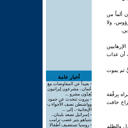
 ألماً من
لرؤوس، ولا
ين.
الإرهابيين
ه، أن عذاب
ٌ ثم يموت
أخبار عامة
-
بعيداً عن المفاوضات مع
عُمان.. مشرعون إيرانيون
اه بِرفْقة
يُعِدّون مشرو ...
-
بيروت تتحدث عن جمود
صراخ خافت
وواشنطن تصف الأجواء بـ-
الإيجابية-.. إلى ...
-
إسرائيل تصعد بلبنان..
نتنياهو يثير غضب ترامب
-
روسيا تستضيف أطفالا
ل والظلم