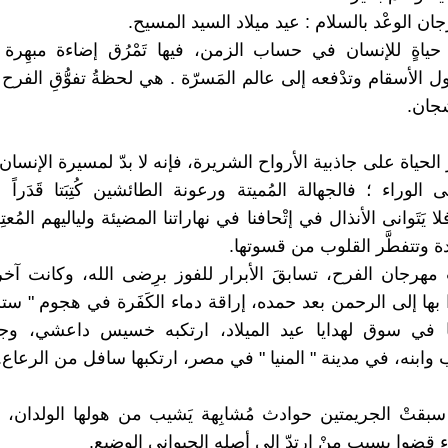
ن الوعْد بالسلام : عيد ميلاد السيد المسيح.
حياةٍ للإنسان في حساب الزمن، فيها تَمْرُق إضاءة مبهِر
لول الأسقام وتدْفعه إلى عالم المَسرّة . هي لحظةُ تفوُّقِ الفرح
شجان.
الحياة على جاذبية الأرواح الشريرة، فإنه لا بدّ لمسيرة الإنسان
لوراء ؛ فالجهالة المُميتة ورعونة الطائشين كُتِبَتا قَدَراً
لا يَتَوانى الأنذال في إتْحافنا في نهاراتنا المضيئة ولياليهم المُعتِ
ئدة وتتفطَّر القلوب من قسوتها.
مهرجان الفرح، تسابقَ الأبرار للفوز برِضى الله، وكانت آخ
ا بها إلى الرحمن بعد حمده، إراقة دماء الكَفَرة في هجوم " ست
في سوق لهدايا عيد الميلاد، ارتكبه خسيس داعشي، وج
وابنه، في مدينة " المنيا " في مصر، ارتكبها سافل من الرعاع.
بقتْ الجريمتين حوادث مُشابِهة يَشيب من هولها الولدان،
ء قضوا بسبب منْ ارتدّ إلى أصله الحيواني الوضيع.