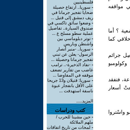
فلسطينيين
في مواقفه
-
سوريا.. ارتفاع حصيلة
ضحايا تفجير جرمانا في
ريف دمشق إلى قتيل ...
-
وضعوا سائق تاكسي في
صندوق السيارة.. تفاصيل
عية ؟ أما
عملية سطو مسلح ع ...
خلاقي كما
-
توتر دبلوماسي بين
واشنطن وباريس
-
سوريا.. -منبر أنصار
الرسول- يعلن عن تبني
صِل جرائم
تفجير جرمانا وحصيلة ...
 وكولومبو
-
-نفاد الذخيرة-.. ترامب
غاضب من تقارير تضعف
موقفه في المفاوضا ...
عة، فتفقد
-
سوريا: قتيلان و13 جريحا
على الأقل بانفجار عبوة
عتْ أسعار
ناسفة استهدفت ...
المزيد.....
كتب ودراسات
و واسْتروا
-
حين مشينا للحرب /
ملهم الملائكة
-
لمحات من تاريخ اتفاقات