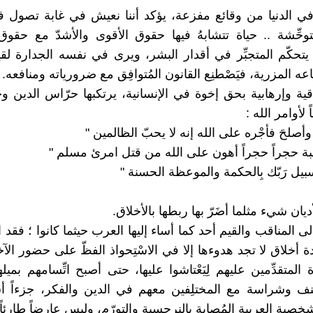
 الدنيا من وقائع مفزعة، يؤكد أننا نعيش في غابة تصول فيها
توحِّشة .. حياة تتشابهُ فيها حقوق الأقوى والأشدّ مع حقو
يتحكّم المتجبِّر في أقدار البشر، ويرى في نفسه الجدارة لقيا
عه المزرية، فيَصْطنِع القانون المُتوافِق مع ضرورياته ومنافعه.
قية وإرهابية بحق إخوة في الإنسانية، يرتكبها حرّاس الدين وح
ً لأوامر الله :
وأصلحَ فأجْره على الله إنه لا يحبّ الظالمين "
عبة حجراً حجراً أهون على الله من قتل امرئ مسلم "
ى سبيل رَبّك بِالحكمة والموعظة الحسنة "
أديان شيء مثلما أضَرّ بها ربطها بالأخلاق.
لى المناقب والقيم أحد كما أساء إليها العرب حيثما كانوا ؛ فقد ا
دة أخلاق لا تجد هدوءها إلا في الاسْتِحواذ الفظّ على حضور الآخر،
المتقدِّمين عليهم لِيَعْتاشوا عليها، حتى أصبح اتِّسامهم بمي
نف وشراسة مع المختلِفين معهم في الدين والفكر، جزءاً أ
صية العربية المُصابة بالنرجسية والتورّم، وليس عارِضاً طارئاً 