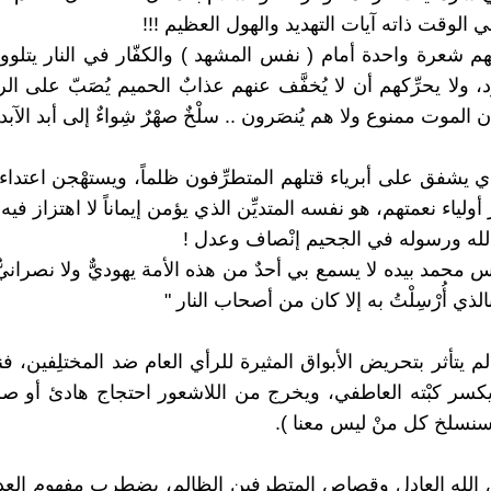
الوقت ذاته آيات التهديد والهول العظيم !!!
نهم شعرة واحدة أمام ( نفس المشهد ) والكفّار في النار يتلوون
، ولا يحرِّكهم أن لا يُخفَّف عنهم عذابٌ الحميم يُصَبّ على ا
الموت ممنوع ولا هم يُنصَرون .. سلْخٌ صهْرٌ شِواءٌ إلى أبد الآبد
ذي يشفق على أبرياء قتلهم المتطرِّفون ظلماً، ويستهْجن اعتداء 
أولياء نعمتهم، هو نفسه المتديِّن الذي يؤمن إيماناً لا اهتزاز في
الله ورسوله في الجحيم إنْصاف وعدل !
 محمد بيده لا يسمع بي أحدٌ من هذه الأمة يهوديٌّ ولا نصرانيّ
لذي أُرْسِلْتُ به إلا كان من أصحاب النار "
م يتأثر بتحريض الأبواق المثيرة للرأي العام ضد المختلِفين، فنر
يكسر كبْته العاطفي، ويخرج من اللاشعور احتجاج هادئ أو 
سنسلخ كل منْ ليس معنا ).
الله العادل وقصاص المتطرفين الظالم، يضطرب مفهوم العد