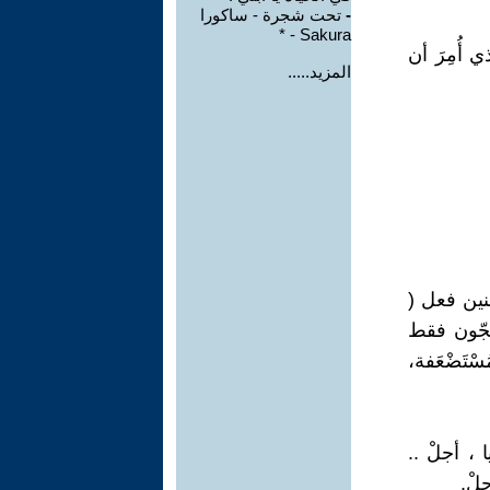
-
تحت شجرة - ساكورا
Sakura - *
أُمِرَ أن
المزيد.....
نين فعل (
تجّون فقط
تَضْعَفة،
 ، أجلْ ..
لْ.