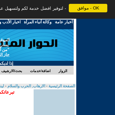
موافق - OK
لتوفير افضل خدمة لكم ولتسهيل عملي
أخبار عامة
-
وكالة أنباء المرأة
-
اخبار الأدب و
الموقع
يسارية
"من أج
حاز ال
إذا لديك
الزوار
اضافة/خدمات
بحث/الارشيف
الصفحة الرئيسية
-
الارهاب, الحرب والسلام
-
لين
تبرعاتكم