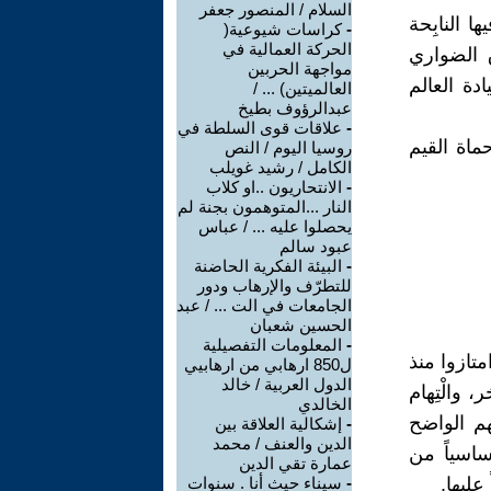
السلام / المنصور جعفر
 النابِحة
-
كراسات شيوعية(
الحركة العمالية في
ق الضواري
مواجهة الحربين
دة العالم
العالميتين) ... /
عبدالرؤوف بطيخ
-
علاقات قوى السلطة في
ماة القيم
روسيا اليوم / النص
الكامل / رشيد غويلب
-
الانتحاريون ..او كلاب
النار ...المتوهمون بجنة لم
يحصلوا عليه ... / عباس
عبود سالم
-
البيئة الفكرية الحاضنة
للتطرّف والإرهاب ودور
الجامعات في الت ... / عبد
الحسين شعبان
-
المعلومات التفصيلية
متازوا منذ
ل850 ارهابي من ارهابيي
الدول العربية / خالد
 والْتِهام
الخالدي
لهم الواضح
-
إشكالية العلاقة بين
الدين والعنف / محمد
ساسياً من
عمارة تقي الدين
عليها.
-
سيناء حيث أنا . سنوات