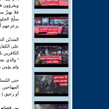
ويقرؤون في 
فلا تهتزّ م
سلْخ الجلود
يزعزعهم أن 
المتديّن ال
على الكفار 
الكافرين ب
" والذي نفس
ولم يؤمِن با
حتى المُسال
المهتاجين 
أو زعيق ( 
بين قصاص 