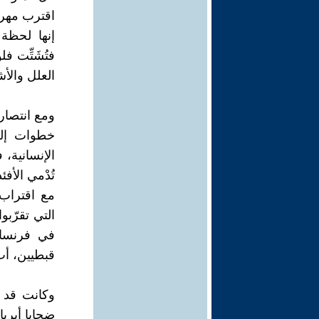
اقترب مهرجا
إنها لحظة 
فتُشَتِّت ف
العلل والأ
ومع انتصار 
خطوات إلى ا
الإنسانية، ف
تُدْمي الأف
مع اقتراب 
التي تقرّبو
في فرنسا 
قبطيين، أب 
وكانت قد س
ضحايا أبريا