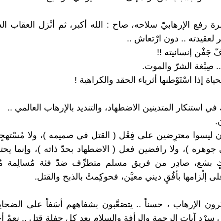
رفع الإرهابيّ سلاحه، صاح : الله أكبر، ثم أنْزل العقاب الذي 
كِر لعقيدته .. دون ارْتعاش ..
 جَفْن إنسانيته !!
. صِبْغة الشرّ والموت.
حياة إذا اسْتَوْطنها أثرياء الحقد والكراهية !
 في استنكار المتدينين الاضطهاد، والتنديد بالإرهاب العالمي ..
.
ن ليسوا معترِضين على فِعْل ( القتل في صميمه )، ولا مُسْتهجِ
ي جوهره )، ولا رافضين فعل ( الاضطهاد بحدّ ذاته )، وإنما يح
بشع، صادِر من فريق مسلم متطرِّف ضدّ فئة مُسالِمة مُسْ
ى إلْزامها بأفُقٍ ديني معيَّن، فحوكِمتْ بالذبح والقتل.
ون الإرهاب ، حسناً .. يتصَعَّبون بشفاههم أسَفاً على الضحايا
رْد آيات الرحمة والرأفة والسلام بعد كل حفلة قتل .. نعمْ أج