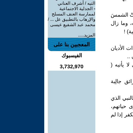
التيه / أشرف العناني
-
الجدلية الاجتماعية
لممارسة العنف المسلح
تْ الشمسَ
والإرهاب بالتطبيق عل ... /
، وما زال
محمد عبد الشفيع عيسى
ة) !
المزيد.....
المعجبين بنا على
ات الأديان
الفيسبوك
..
ا يأتيه (
3,732,970
ئق جالِبة
النبي الذي
ى حياتهم،
فر إذا لم