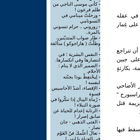
-
كأني موسى الناجي من
ظلم فرعون !
ة في عقله
-
ورحلتْ مينامي في
التسونامي
 على غِمار
-
زوروني .. حرام تنسوني
بالمرة..
-
طار صواب المتديّنين،
وظلّتْ ( هاراجوكو ) متألقة
!
 أن تتراجع
-
النفس البشرية ؛ في
 على جبين
انتصارها وفي انكسارها.
-
الضمير الذي لا ينام :
مة، بكارثةٍ
الأحلام.
-
لِيحْتفِظْ بوذا بجنّته
لنفسه !
ر الأضاحي
-
الإقصاء، أشدّ الأحاسيس
قسوة
راسبورج "
-
رُماة النِبال إذا تنكّروا في
ريمة قتل
صورة النبلاء !
-
الرتابة إعدام للحياة عن
سابق إصرار !
-
الفتى الذهبي - جان
نصار -
 سقط فيها
-
تعالَ أعلّمكَ فنّ العَوْم
في الحياة يا ابني !