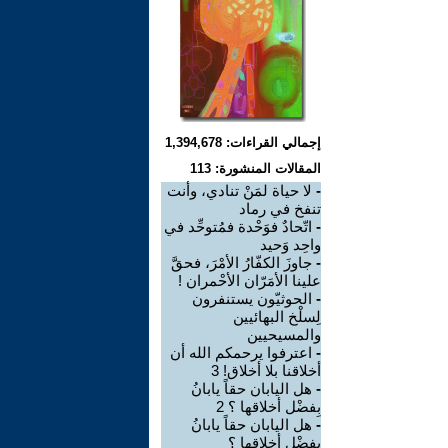
إجمالي القراءات: 1,394,678
المقالات المنشورة: 113
-
لا حياة لمَنْ تنادي، وأنت
تنفخ في رماد
-
اتّحادٌ فوَحْدة فمُتوحِّد في
واحِد وَحيد
-
جاوزَ الكفّارُ الأمْرَ، فحقَّ
علينا الأمَرّان الأحْمران !
-
الحوثيّون يستنفرون
لِسلْخ البهائيين
والمسيحيين
-
اعترفوا يرحمكم الله أن
أخلاقنا بلا أخلاق! 3
-
هل اليابان حقاً يابانُ
بِفضْل أخلاقها ؟ 2
-
هل اليابان حقاً يابانُ
بِفضْل أخلاقها ؟