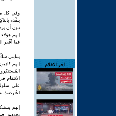
وفي كل مرة 
ينفِّذه بالنا
دون أن يرفّ
إنهم هؤلاء .
فما أفْقر ال
ينتابني شكّ
إنهم كاذِبون
اخر الافلام
المُستنكِرو
الانتقام ف
على سلوكٍ 
اعْترضتْ عل
إنهم يستنكر
يجودون في س