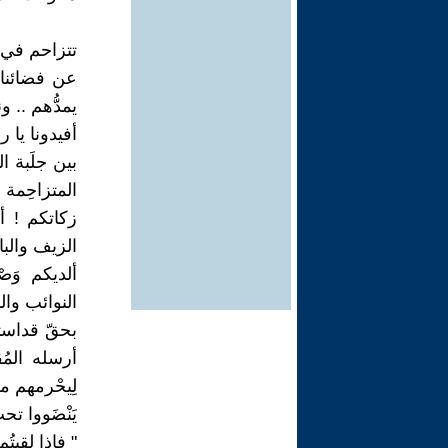
تتزاحم في 
عن فضائنا .
يمدُّهم .. 
أفيدونا يا ر
بين جلَبة ا
المتزاحِمة ع
زكاتكم ! أ
الزيف والب
ألديكم وَص
النوائب وا
بحقّ قداستك
أرسله المُق
لِيحْرمهم 
يَنْضَووا ت
" فإذا لقيت