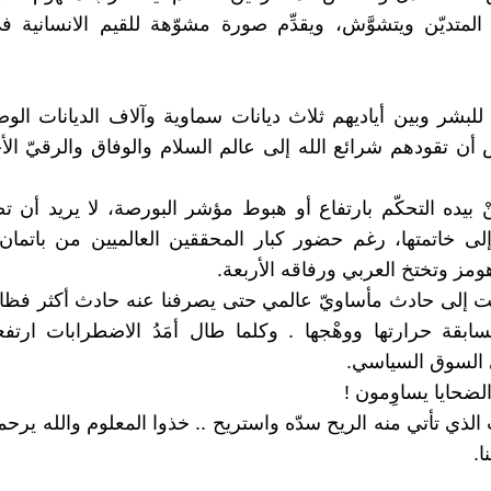
لمتديّن ويتشوَّش، ويقدِّم صورة مشوّهة للقيم الانسانية 
لبشر وبين أياديهم ثلاث ديانات سماوية وآلاف الديانات الوض
ض أن تقودهم شرائع الله إلى عالم السلام والوفاق والرقيّ الأ
نْ بيده التحكّم بارتفاع أو هبوط مؤشر البورصة، لا يريد أن ت
 إلى خاتمتها، رغم حضور كبار المحققين العالميين من باتمان
مز وتختخ العربي ورفاقه الأربعة.
تفت إلى حادث مأساويّ عالمي حتى يصرفنا عنه حادث أكثر فظا
سابقة حرارتها ووهْجها . وكلما طال أمَدُ الاضطرابات ارتف
 السوق السياسي.
ضحايا يساوِمون !
ب الذي تأتي منه الريح سدّه واستريح .. خذوا المعلوم والله يرحم
ا.