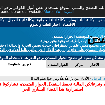
ة التصفح والنشر، الموقع يستخدم بعض أنواع الكوكيز نرجو النق
More info - المزيد
experience on our website
الفن
-
وكالة أنباء اليسار
-
وكالة أنباء العلمانية
-
وكالة أنباء العمال
-
وكا
الاقتصاد
-
اخبار الطب والعلوم
 الرئيسي لمؤسسة الحوار المتمدن
، علمانية، ديمقراطية، تطوعية وغير ربحية
ل مجتمع مدني علماني ديمقراطي حديث يضمن الحرية والعدالة الاجتم
حوار المتمدن على جائزة ابن رشد للفكر الحر والتى نالها أعلام في الفك
م مشاكل تقنية في تصفح الحوار المتمدن نرجو النقر هنا لاستخدام الموقع
كوردي
English
الاخبار
مراكز
الحوار المتمدن
دا كبرييل
- الأديان من برّا هلّا هلّا ومن جوّا يعلم الله !!
 وتبرعاتكن المالية تحفظ استقلال الحوار المتمدن، فشاركونا 
استمرارية هذا الفضاء اليساري الحر