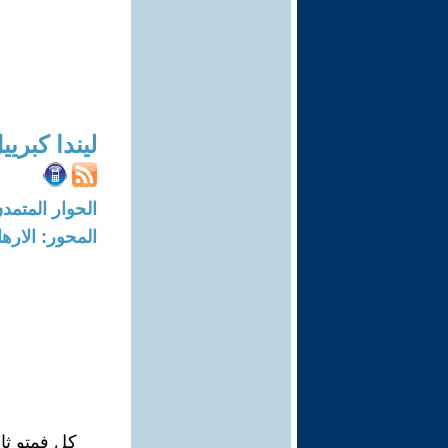
ليندا كبريي
الحوار المتمدن-العدد: 6089 - 18
المحور: الاره
كل فمتو ثان