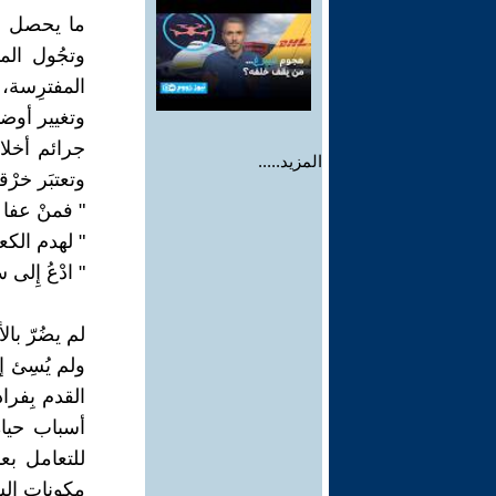
ما يحصل في
وتجُول الم
المفترِسة، 
وتغيير أوضا
جرائم أخلا
المزيد.....
وتعتبَر خرْقا
" فمنْ عفا 
" لهدم الك
" ادْعُ إِل
لم يضُرّ بال
ولم يُسِئ إ
القدم بِفرا
أسباب حياة 
للتعامل بع
مكونات الشخ