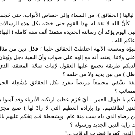
ليالينا ( الحقائق )، من السماء وإلى خصاص الأبواب، حتى حَجب
 كأنَّ الله لا ثقة له بهذا القوم حتى خصّه بكل هذه الرسالات
ونبي اليوم يؤكد أن رسالته الجديدة ستمتدّ ألف سنة كاملة ( البهائي
عاكم الله..
لنبوّة ومعمعة الآلهة اختلطتْ الحقائق علينا ؛ فكل دين من مئاا
لى ولائنا، يَعتقد أنه مع إلهه على صواب وأنّ البقية دجَل وبُهتان 
لديكم طريقة تجتمع عليها العقول لإثبات صحّة المعتقد، الذي ل
اطل ) من بين يديه ولا من خلفه ؟
ْفة تشْفي مجتمعاً مريضاً ينفرد بكل الحقائق مُشْعِلة الحرا
لمصائب ؟
م يا طِوال العمر .. أيّ جُرْم عظيم ارتكبه الأبرياء وقد آمنوا ب
تدِر لطائفتهم، و( بإرادة العظيم التي لا رادّ لها ) صنع مجرَ
من رضاه الذي دام ست مئة عام، وبِشحطة قلم يَحْكم عليهم بالك
حت راية الدين الجديد ورسوله ؟
ُم الذين كفروا فضرب الرقاب ..."