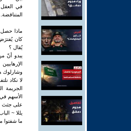
في العقل ا
المتناقضة.
ماذا حصل ل
كان يُفترَ
يُقال ؟
يبدو أنّ م
الإرهابيين
وشارلوك هو
لا نكاد نل
الجريمة ال
الأسهم في
على جثث ال
يللا ~ البا
ما شفتوا من