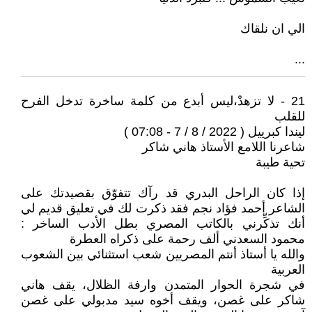
الي ان نلقاك
...
21 - لا تزهدْ،ليس أبدع من كلمة ساخرة تدخل الفرح
للقلب
ليندا كبرييل ( 2022 / 8 / 7 - 07:08 )
شاعرنا اللامع الأستاذ هاني شاكر
تحية طيبة
إذا كان الراحل البدري قد رآك تتفوّق بقصيدتك على
الشاعر أحمد فؤاد نجم فقد ذكرت لك في تعليق قديم لي
أنك تذكِّرني بالكاتب المصري بطل الأدب الساخر :
محمود السعدني ألف رحمة على ذكراه العطرة
والله يا أستاذ أنتم المصريين شعب استثنائي بين الشعوب
العربية
في شجرة الحوار المتمدن وارفة الظلال، يقف هاني
شاكر على غصن، ويقف أخوه سيد مدبولي على غصن