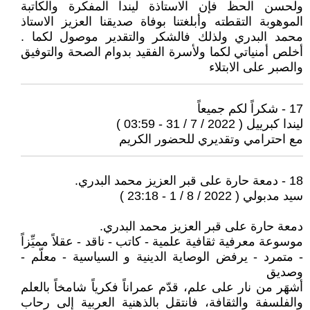
ولحسن الحظ فإن الاستاذة ليندا المفكرة والكاتبة
الموهوبة التقطته وأبلغتنا بوفاة صديقنا العزيز الاستاذ
محمد البدري ولذلك فالشكر والتقدير موصول لكما .
أخلص أمنياتي لكما ولأسرة الفقيد بدوام الصحة والتوفيق
والصبر على الابتلاء
17 - شكراً لكم جميعاً
ليندا كبرييل ( 2022 / 7 / 31 - 03:59 )
مع احترامي وتقديري للحضور الكريم
18 - دمعة حارة على قبر العزيز محمد البدري.
سيد مدبولي ( 2022 / 8 / 1 - 23:18 )
دمعة حارة على قبر العزيز محمد البدري.
موسوعة معرفية ثقافية علمية - كاتب - ناقد - عقلاً مميِّزاً
- متمرد - يرفض الوصاية الدينية و السياسية - معلّم -
وصديق
أشهَر من نار على علم، قدّم عمراناً فكرياً شامخاً بالعلم
والفلسفة والثقافة، فانتقل بالذهنية العربية إلى رحاب