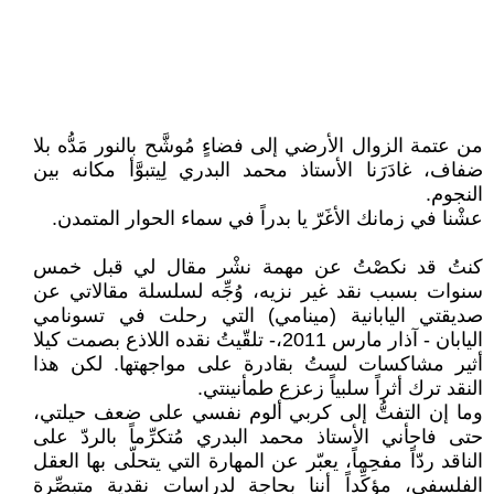
من عتمة الزوال الأرضي إلى فضاءٍ مُوشَّح بالنور مَدُّه بلا
ضفاف، غادَرَنا الأستاذ محمد البدري لِيتبوَّأ مكانه بين
النجوم.
عشْنا في زمانك الأغَرّ يا بدراً في سماء الحوار المتمدن.
كنتُ قد نكصْتُ عن مهمة نشْر مقال لي قبل خمس
سنوات بسبب نقد غير نزيه، وُجِّه لسلسلة مقالاتي عن
صديقتي اليابانية (مينامي) التي رحلت في تسونامي
اليابان - آذار مارس 2011،- تلقّيتُ نقده اللاذع بصمت كيلا
أثير مشاكسات لستُ بقادرة على مواجهتها. لكن هذا
النقد ترك أثراً سلبياً زعزع طمأنينتي.
وما إن التفتُّ إلى كربي ألوم نفسي على ضعف حيلتي،
حتى فاجأني الأستاذ محمد البدري مُتكرِّماً بالردّ على
الناقد ردّاً مفحِماً، يعبّر عن المهارة التي يتحلّى بها العقل
الفلسفي، مؤكِّداً أننا بحاجة لدراسات نقدية متبصِّرة