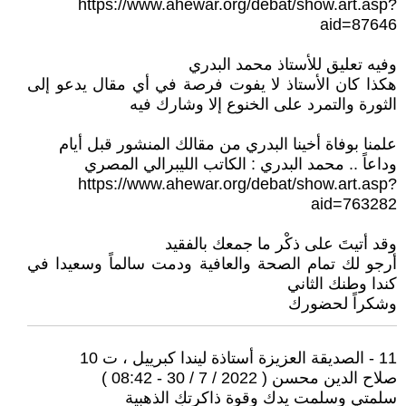
https://www.ahewar.org/debat/show.art.asp?
aid=87646
وفيه تعليق للأستاذ محمد البدري
هكذا كان الأستاذ لا يفوت فرصة في أي مقال يدعو إلى
الثورة والتمرد على الخنوع إلا وشارك فيه
علمنا بوفاة أخينا البدري من مقالك المنشور قبل أيام
وداعاً .. محمد البدري : الكاتب الليبرالي المصري
https://www.ahewar.org/debat/show.art.asp?
aid=763282
وقد أتيتَ على ذكْر ما جمعك بالفقيد
أرجو لك تمام الصحة والعافية ودمت سالماً وسعيدا في
كندا وطنك الثاني
وشكراً لحضورك
11 - الصديقة العزيزة أستاذة ليندا كبرييل ، ت 10
صلاح الدين محسن ( 2022 / 7 / 30 - 08:42 )
سلمتي وسلمت يدك وقوة ذاكرتكِ الذهبية