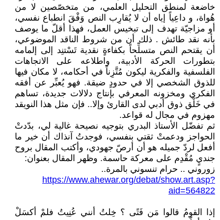
خاضعة لمنطق التحليل العلمي، من متخصّصين لا من
هُواة، و داعِياً إياه أن لا يُقارِب النص وَفْقَ انطباع نفسي،
أو مزاجيّة تهدف إلى تبخيس العمل، فهذا أقلّ ما يوصف
بأنه نقد طائش . ذلك أن من شروط الناقد الموضوعي،
أن يقتحم النص متسلِّحاً بكفاءةٍ نقدية تَسْتنِد إلى إلمامه
بتطورات الحركة الأدبية، واطلاعه على الاتجاهات
الفلسفية والفكرية ليكون مُتَّزِناً في أحكامه، لا مكان فيها
للذوق الشخصي إلا في حدودٍ ضيقة. فهو يُعبِّر عن أفقه
الفكري ومخزونه المعرفي بإنتاج دلالات جديدة، تساهم
في خَلْق ذوق أدبي لدى القارئ وإلا.. فإن مثل هذا النويقد
مهزوم في مجال له قواعد.
ثم تفضّل الأستاذ البدري بتوجيه نصيحة غالية لي، بدّدتْ
الحواجز ودعمتْ ثقتي بنفسي، فوجدتُ آنذاك أن خير ما
أفعل لردّ جميله هو أن أرصّ جهودي، وأكتب المقال بروح
جنديٍ مُقْدِم على معركة حاسمة. وظهر المقال بعنوان:
زوروني .. حرام تنسوني بالمرة..
https://www.ahewar.org/debat/show.art.asp?
aid=564822
إذا القومُ قالوا مَن فَتًى ؟ خِلتُ أنني عُنِيتُ فلمْ أكسَلْ