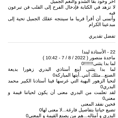
آخر وخود بقا الشدو والنغم الجميل
لا تزهد في الكتابة فإدخال الفرح إلى القلب فن تبرعون
فيه
وأتمنى أن أقرأ قريبا ما سينتجه عقلك الجميل تحية إلى
مبدعينا الكرام
تفضل تقديري
22 - الأستاذة ليندا
ماجدة منصور ( 2022 / 8 / 7 - 10:42 )
لما بدا يتثنى!!!!!!!0
لما بدا يتثنى أينع أستاذي البدري زهورا بديعة
الصنع...مثلك أنتي..أيتها المباركة0
لتحيا الزهور البهية التي غرسها فينا أستاذنا الكبير محمد
البدري0
لقد تعلمت من البدري معنى أن يكون لحياتنا قيمة و
معنى0
فحين نفقد المعنى
تضيع حياتنا بتفاصيل فارغة...لا معنى لها0
البدري و أمثاله...هم من يصنع القيمة و المعنى0