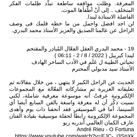
المعرفة. وظلت مواقفه ساطعة تبدِّد ظلمات الفكر
المتخلف .. إلى أنْ أطْفأها الموت.
الفاضلة الاستاذة ليندا.
لن اجد افضل واجمل من ما خطه قلمك فى وصف
الراحل عن عالمنا الصديق والعزيز الأستاذ محمد البدري.
19 - محمد البدري العقل الفعّال المُبادِر والمقتحم
ليندا كبرييل ( 2022 / 8 / 2 - 06:11 )
تحياتي الطيبة ل عَلَمٍ في الأدب الساخر الهادف
الأستاذ سيد مدبولي المحترم
الحديث عن الراحل الكبير لا ينتهي ، من خلال مقالاته ثم
تعليقاته الغزيرة ثم مشاركاته الفعّالة مع المجموعات
الإلكترونية عرفتُ أنه موسوعة معرفية شاملة، لكني
نسيت ذكْر أن له معرفة واسعة بالفن السابع أيضا أي
السينما، أما في الموسيقى فقد أتحفنا ذات يوم وأهدى
المجموعة الإلكترونية رابطاً لحفلة موسيقية بقيادة الفنان
عازف الكمان العالمي أندريه ريو
André Rieu - O Fortuna
https://www.youtube.com/watch?v=EJC-_j3SnXk