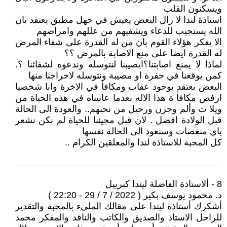
ويسكنون القلب
استاذة لندا لا زال البعض يعيش في جهل مطبق يعتقد بان
الله يستجيب للدعاء ويشفيهم من عللهم وامراضهم
الا يفكر هؤلاء القوم بان من له القدرة على شفاء المرض
له القدرة ايضا على منع الاصابة بالمرض ؟؟
لماذا لا يمنع اصابتنا؟ايصيبنا لنتوسله وندعوه لشفائنا ؟.
كمن يوقعنا في حفرة او مصيبة ونتوسله لاخراجنا منها
البعض يعتقد بوجود عقاب ومكافأ في الاخرة وانا شخصيا
ارفض مكافأ ة هذا الاله بعدما عانيناه في هذه الحياة من
ويلا ت وألم وحزن ورحيل من نحبهم.. والعودة الى الحالة
قبل الولادة افضل . لان قبل مجيئنا للحياة لم نكن نشعر
باي منغصات وسنعود الى الحالة نفسها
كل المحبة للاستاذة لندا والمعلقين الكرام ..
8 - ألاستاذة الفاضلة ليندا كبرييل
د. محمود يوسف بكير ( 2022 / 7 / 29 - 22:20 )
أشكرك أستاذة ليندا على مقالك المليء بالمحبة والتقدير
للراحل الاستاذ والصديق والكاتب والناقد والمفكر محمد