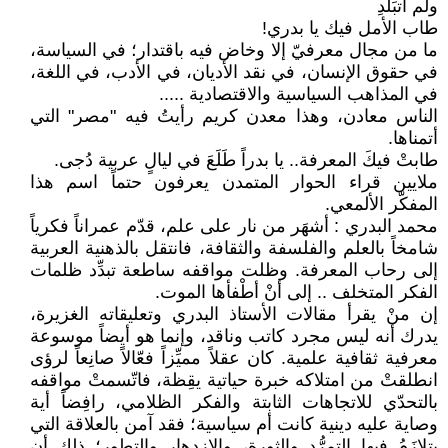
ولم أتبَلّدِ
طاب الأمل فيك يا بدري!
ما من مجال معرفيّ إلا وخاض فيه باقتدار؛ في السياسة،
في حقوق الإنسان، في نقد الأديان، في الأدب، في اللغة،
في المذاهب السياسية والاقتصادية .....
الناس معادن، وهذا معدن كريم رأيتُ فيه "مصر" التي
أتمناها.
طابتْ فيكَ المعرفة.. يا بدراً طَلَعَ في ليالٍ عربية دُجى.
ملايين قراء الحوار المتمدن يعرفون حتماً اسم هذا
المفكّر الألمعي.
محمد البدري : أشهَر من نار على علم، قدّم عمراناً فكرياً
شامخاً بالعلم والفلسفة والثقافة، فانتقل بالذهنية العربية
إلى رحاب المعرفة. وظلت مواقفه ساطعة تبدِّد ظلمات
الفكر المتخلف .. إلى أنْ أطْفأها الموت.
إن منْ يقرأ مقالات الأستاذ البدري وتعليقاته الغزيرة،
يدرك أنه ليس مجرد كاتب وناقد، وإنما هو أيضاً موسوعة
معرفية ثقافية علمية. كان عقلاً مميِّزاً فعّالاً صانِعاً لرؤى
انطلقتْ من امتلاكه خبرة حياتية يقِظة، فاتّسمتْ مواقفه
بالتحدّي للاتجاهات الثابتة والفكر الظلامي، رافِضاً أية
وصاية عليه دينية كانت أم سياسية؛ فقد آمن بالعلاقة التي
يتلازَمُ فيها التمرُّد والثورة، والازدهار والتطور؛ ذلك أن