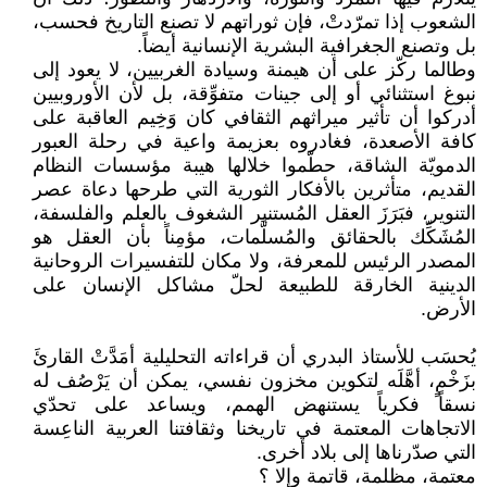
الشعوب إذا تمرّدتْ، فإن ثوراتهم لا تصنع التاريخ فحسب،
بل وتصنع الجغرافية البشرية الإنسانية أيضاً.
وطالما ركّز على أن هيمنة وسيادة الغربيين، لا يعود إلى
نبوغ استثنائي أو إلى جينات متفوِّقة، بل لأن الأوروبيين
أدركوا أن تأثير ميراثهم الثقافي كان وَخِيم العاقبة على
كافة الأصعدة، فغادروه بعزيمة واعية في رحلة العبور
الدمويّة الشاقة، حطّموا خلالها هيبة مؤسسات النظام
القديم، متأثرين بالأفكار الثورية التي طرحها دعاة عصر
التنوير، فبَرَزَ العقل المُستنير الشغوف بالعلم والفلسفة،
المُشَكِّك بالحقائق والمُسلَّمات، مؤمِناً بأن العقل هو
المصدر الرئيس للمعرفة، ولا مكان للتفسيرات الروحانية
الدينية الخارقة للطبيعة لحلّ مشاكل الإنسان على
الأرض.
يُحسَب للأستاذ البدري أن قراءاته التحليلية أمَدَّتْ القارئَ
بزَخْمٍ، أهَّلَه لتكوين مخزون نفسي، يمكن أن يَرْصُف له
نسقاً فكرياً يستنهض الهمم، ويساعد على تحدّي
الاتجاهات المعتمة في تاريخنا وثقافتنا العربية الناعِسة
التي صدّرناها إلى بلاد أخرى.
معتمة، مظلمة، قاتمة وإلا ؟