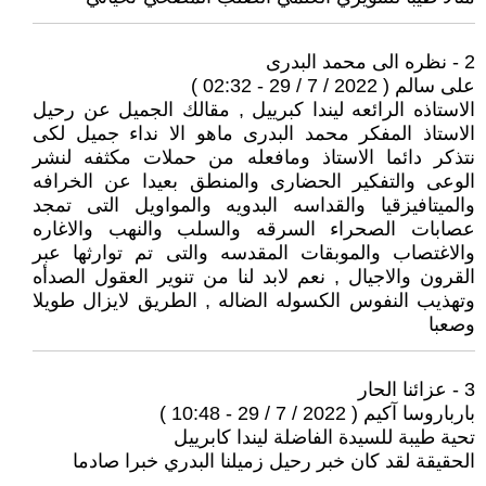
2 - نظره الى محمد البدرى
على سالم ( 2022 / 7 / 29 - 02:32 )
الاستاذه الرائعه ليندا كبرييل , مقالك الجميل عن رحيل
الاستاذ المفكر محمد البدرى ماهو الا نداء جميل لكى
نتذكر دائما الاستاذ ومافعله من حملات مكثفه لنشر
الوعى والتفكير الحضارى والمنطق بعيدا عن الخرافه
والميتافيزقيا والقداسه البدويه والمواويل التى تمجد
عصابات الصحراء السرقه والسلب والنهب والاغاره
والاغتصاب والموبقات المقدسه والتى تم توارثها عبر
القرون والاجيال , نعم لابد لنا من تنوير العقول الصدأه
وتهذيب النفوس الكسوله الضاله , الطريق لايزال طويلا
وصعبا
3 - عزائنا الحار
بارباروسا آكيم ( 2022 / 7 / 29 - 10:48 )
تحية طيبة للسيدة الفاضلة ليندا كابرييل
الحقيقة لقد كان خبر رحيل زميلنا البدري خبرا صادما