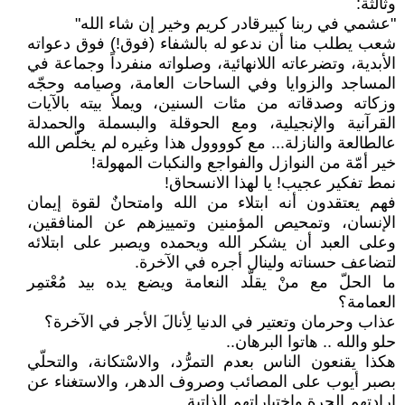
وثالثة:
"عشمي في ربنا كبيرقادر كريم وخير إن شاء الله"
شعب يطلب منا أن ندعو له بالشفاء (فوق!) فوق دعواته
الأبدية، وتضرعاته اللانهائية، وصلواته منفرداً وجماعة في
المساجد والزوايا وفي الساحات العامة، وصيامه وحجّه
وزكاته وصدقاته من مئات السنين، ويملأ بيته بالآيات
القرآنية والإنجيلية، ومع الحوقلة والبسملة والحمدلة
عالطالعة والنازلة... مع كوووول هذا وغيره لم يخلّص الله
خير أمّة من النوازل والفواجع والنكبات المهولة!
نمط تفكير عجيب! يا لهذا الانسحاق!
فهم يعتقدون أنه ابتلاء من الله وامتحانٌ لقوة إيمان
الإنسان، وتمحيص المؤمنين وتمييزهم عن المنافقين،
وعلى العبد أن يشكر الله ويحمده ويصبر على ابتلائه
لتضاعف حسناته ولينال أجره في الآخرة.
ما الحلّ مع منْ يقلّد النعامة ويضع يده بيد مُعْتمِر
العمامة؟
عذاب وحرمان وتعتير في الدنيا لِأنالَ الأجر في الآخرة؟
حلو والله .. هاتوا البرهان..
هكذا يقنعون الناس بعدم التمرُّد، والاسْتكانة، والتحلّي
بصبر أيوب على المصائب وصروف الدهر، والاستغناء عن
إرادتهم الحرة واختياراتهم الذاتية.