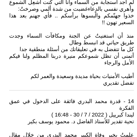
لم أجد استجابة من السماء وأنا التي كنت أُشعِل الشموع
وأهري نفسي بالدعاءغضبت من شدة ألمي وصرختُ:
خذوا جهنّمكم والْبسوها برأسكم .. فأي جهنم بعد هذا
السعير تهون !!
منذ أن استغنيتُ عن الجنة ومكافآت السماء وجدت
طريق حياتي قد انبسط وطال
كل ما تتفضل به في تعليقاتك من أسئلة منطقية جدا
أتمنى أن تظل شموعكم منيرة دربنا المظلم ولنا فيكم
الأمل والرجاء
أطيب الأمنيات بحياة مديدة وسعيدة والعمر لكم
تفضل تقديري
14 - قدرة محمد البدري فائقة على الدخول في عمق
الفكرة
ليندا كبرييل ( 2022 / 7 / 30 - 16:48 )
تحية تقدير للأستاذ الفاضل د. محمود يوسف بكير
علمتُ بخبر وفاة الكبير محمد البدري من خلال مقال