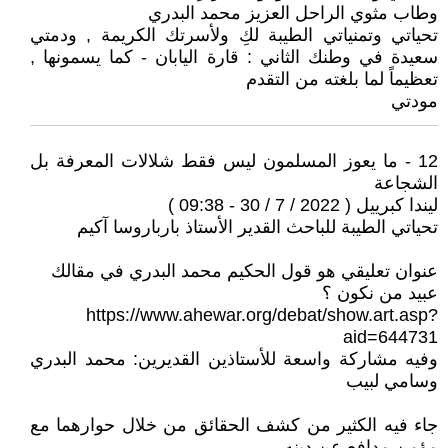
وطاب مثوي الراحل العزيز محمد البدري
تحياتي وتمنياتي الطيبة لكِ ولأسرتك الكريمة , ودمتي
سعيدة في وطنك الثاني : قارة اليابان - كما يسمونها ,
تعظيماً لما بلغته من التقدم
مودتي
12 - ما يعوز المسلمون ليس فقط شلالات المعرفة بل
الشجاعة
ليندا كبرييل ( 2022 / 7 / 30 - 09:38 )
تحياتي الطيبة للباحث القدير الأستاذ بارباروسا آكيم
عنوان تعليقي هو قول الحكيم محمد البدري في مقالك
عبيد من نكون ؟
https://www.ahewar.org/debat/show.art.asp?
aid=644731
وفيه مشاركة واسعة للأستاذين القديرين: محمد البدري
وسامي لبيب
جاء فيه الكثير من كشف الحقائق من خلال حوارهما مع
مؤمن مدافع عن دينه