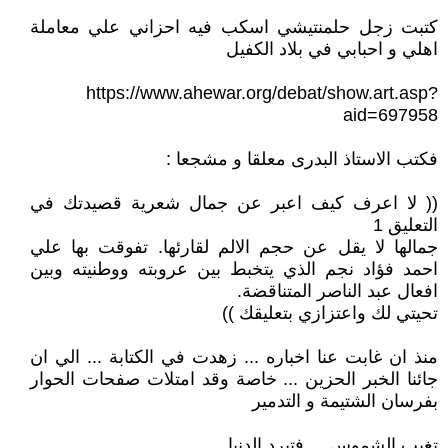
كتبت زجل حلمنتيشي اسكب فيه احزاني علي معاملة
اهلي و احبابي في بلاد الكفيل
https://www.ahewar.org/debat/show.art.asp?
aid=697958
فكتب الاستاذ البدرى معلقا و مشجعا :
(( لا اعرف كيف اعبر عن جمال شعرية قصيدتك في
التعليق 1
جمالها لا يقل عن حجم الالم لقارئها. تفوقت بها علي
احمد فؤاد نجم الذي يتخبط بين عروبته ووطنيته وبين
افعال عبد الناصر المتناقضة.
تحيتي لك واعتزازي بتعليقك ))
منذ ان غابت عنا اخباره ... زهدت في الكتابة ... الي ان
جائنا الخبر الحزين ... خاصة وقد امتلات صفحات الحوار
بفرسان الشتيمة و التدمير
تغيب الشموس ... فتبرد الدنيا