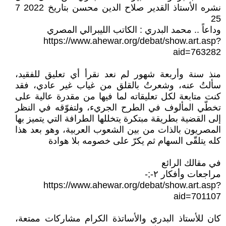
نشره الأستاذ القدير صلاح الدين محسن بتاريخ 2022 7
25
وداعاً .. محمد البدري : الكاتب الليبرالي المصري
https://www.ahewar.org/debat/show.art.asp?
aid=763282
منذ سنة وأربعة شهور لم نعد نقرأ أي تعليق للفقيد،
سألتُ عنه، وشعرتُ بالقلق من غياب غير عادي، فقد
كنت متابعة لكل تعليقاته لما فيها من مقدرة عالية على
تخطّي المألوف في الطرح الجريء، ولتفوّقه في النظر
إلى القضية بطريقة مبتكرة يتخللها الطرافة التي يتميز بها
المصريون بالذات من بين الشعوب العربية، وهو بعد هذا
كله يتلقّى السهام ثم يكرّ على خصومه بلا هوادة
في مقالك الرائع
مراجعات وأفكار ٢-;-
https://www.ahewar.org/debat/show.art.asp?
aid=701107
كان للأستاذ البدري والأساتذة الكرام مشاركات ممتعة،