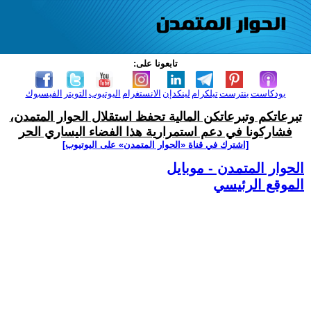
تابعونا على:
بودكاست
بنترست
تيلكرام
لينكدإن
الانستغرام
اليوتيوب
التويتر
الفيسبوك
تبرعاتكم وتبرعاتكن المالية تحفظ استقلال الحوار المتمدن،
فشاركونا في دعم استمرارية هذا الفضاء اليساري الحر
[اشترك في قناة ‫«الحوار المتمدن» على اليوتيوب]
الحوار المتمدن - موبايل
الموقع الرئيسي