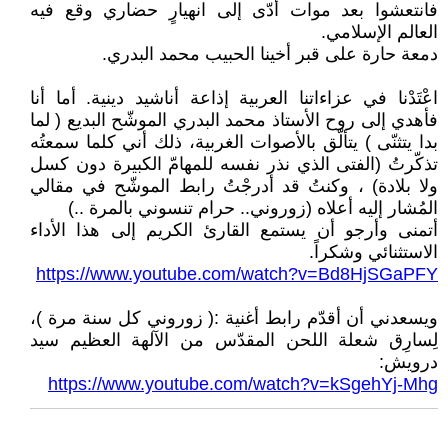
فانتعشوا بعد موات أدّى إلى انهيارٍ حضاري وقع فيه
العالم الإسلامي.
دمعة حارة على قبر أخينا الحبيب محمد البدري.
اعْتَدْنا في عزاءاتنا العربية إذاعة أناشيد دينية. أما أنا
فأهدي إلى روح الأستاذ محمد البدري الموشّح البديع ( لما
بدا يتثنّى ) يتألّق بالأصوات الغربية، ذلك أني كلما سمعتُه
تذكّرتُ (الفتى الذي نذر نفسه للمهامّ الكبيرة دون كسل
ولا بلادة) ، وكنتُ قد أدرجْتُ رابط الموشّح في مقالي
المُشار إليه أعلاه (زوروني.. حرام تنسوني بالمرة ..)
أتمنى وأرجو أن يستمع القارئ الكريم إلى هذا الأداء
الاستثنائي وشكراً.
https://www.youtube.com/watch?v=Bd8HjSGaPFY
ويسعدني أن أقدّم رابط أغنية :( زوروني كل سنة مرة )،
لِسارِق شعلة اللحن المقدّس من الآلهة العظيم سيد
درويش:
https://www.youtube.com/watch?v=kSgehYj-Mhg