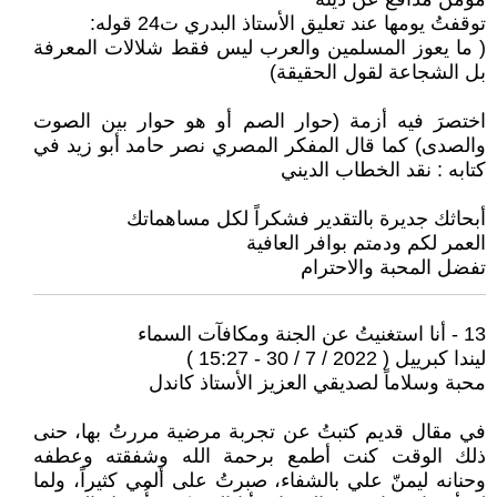
توقفتُ يومها عند تعليق الأستاذ البدري ت24 قوله:
( ما يعوز المسلمين والعرب ليس فقط شلالات المعرفة
بل الشجاعة لقول الحقيقة)
اختصرَ فيه أزمة (حوار الصم أو هو حوار بين الصوت
والصدى) كما قال المفكر المصري نصر حامد أبو زيد في
كتابه : نقد الخطاب الديني
أبحاثك جديرة بالتقدير فشكراً لكل مساهماتك
العمر لكم ودمتم بوافر العافية
تفضل المحبة والاحترام
13 - أنا استغنيتُ عن الجنة ومكافآت السماء
ليندا كبرييل ( 2022 / 7 / 30 - 15:27 )
محبة وسلاماً لصديقي العزيز الأستاذ كاندل
في مقال قديم كتبتُ عن تجربة مرضية مررتُ بها، حنى
ذلك الوقت كنت أطمع برحمة الله وشفقته وعطفه
وحنانه ليمنّ علي بالشفاء، صبرتُ على ألمي كثيراً، ولما