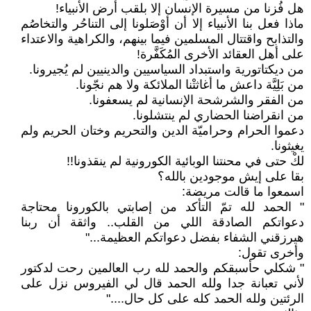
هل فُزنا من مسيرة الإنسان إلا بلقب أرض الأنبياء!
ماذا فعل بنا الأنبياء إلا أن أوْصَلونا إلى التناحُر والتخاصُم
والتذابح واقتتال المسلمين فيما بينهم، والكراهية والاعتداء
على أهل العقائد الأخرى المُكَفَّرة!
من ديكتاتورية واستبداد السياسيين والدينيين لم يُجيرونا.
من بَلِيَّة داعش ما أغاثتْنا الملائكة ولا هم نجّونا.
من الفقر والشرشحة الإنسانية لم يسعفونا.
من انقراضنا الحضاري لم ينتشلونا.
دعموا الحرام وحراميّة الدين والتحريم وختان الحريم ولم
يغيثونا.
لكْ حتى في محنتنا الوبائية الكورونية لم ينقذونا!!
بقا على إيش موجودين بالله؟
اسمعوا ما قالت مريضة:
" الحمد لله تمّ التأكد من إصابتي بالكورونا محتاجة
دعواتكم الصادقة اللي من القلب.. واثقة أن ربنا
هيرزقني الشفاء بفضل دعواتكم العظيمة..."
وأخرى تقول:
" شكلي حأسبقكم والحمد لله رب العالمين رحت لدكتور
لأني تعبانة جدا ولله الحمد قال لي الفيروس نزل على
الرئتين ولله الحمد كله على كل حال...."