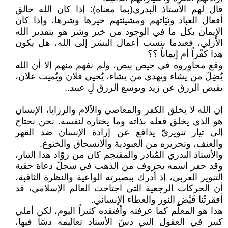
قال لهم الأستاذ البدري(بما معناه): إذا كان الله خالق
أفعال العباد ونيّاتهم ومشيئتهم خيرها وشرها، وإذا كان
الإيمان بكل ما في الوجود من خير وشر هو بتقدير الله
الأزلي، فعندما ننسب أعمال البشر إلى الله، هل يكون
هذا كفْراً أم إيماناً ؟؟
وقع محاوِروه في حيص بيص، ولم نفهم منهم إلا أن الله
يُضِلّ من يشاء ويهدي من يشاء، يُحيي فلان ويُميت علان،
يقبض الرزق عن زيد ويوسع الرزق لِ عبيد..
إن الله لا يخلق الكفر والمعاصي والآلام والرزايا، الإنسان
هو الذي يخلق فعله بذاته وما يختاره لنفسه. نحن نحتاج
إلى تيار تنويريّ يدافع عن إرادة الإنسان ضد القهر
والعنف، وتحريره من العبودية والانسحاق والخنوع.
والأستاذ البدري المُبادِر والمقتحِم كان من روّاد هذا التيار،
وقد حفر اسمه بحروف من الذهب في سجلّ دعاة حقبة
التنوير العربي، إذ أدرك ببصيرته الواعية والنظرة الثاقبة،
أن الحركات الرجعية التي اجتاحت العالم الإسلامي، قد
أفقرتْنا فَيْض النور والعطاء الإنساني.
هذا هو المعلّم كما عرفته وأفتقده كثيراً اليوم، لكن أملي
كبير في العقول التي دسّ الأستاذ تعاليمه دسّاً فيها،