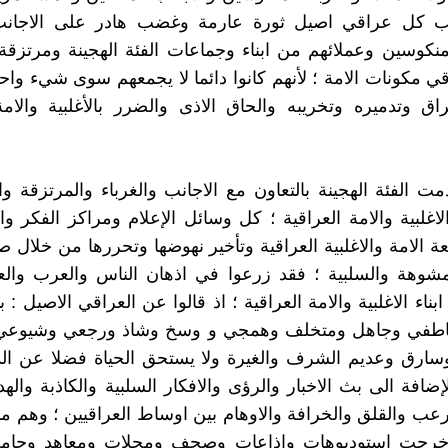
 كل عراقي اصيل ثورة عارمة وغضب هادر على الاجانب 
لمنكوسين وعملائهم من ابناء وجماعات الفئة الهجينة ومرتزقة
اقي مكونات الامة ؛ لأنهم كانوا دائما لا يجمعهم سوى شيء واحد
اق وتدميره وتخريبه والحاق الاذى والضرر بالأغلبية والامة
ت الفئة الهجينة بالتعاون مع الاجانب والغرباء والمرتزقة و
لاغلبية والامة العراقية ؛ كل وسائل الإعلام ومراكز الفكر وا
 الامة والاغلبية العراقية وتأخير نهوضها وتحررها من خلال صن
مشوهة والسلبية ؛ فقد زرعوا في اذهان الناس والعرب والع
ناء الاغلبية والامة العراقية ؛ اذ قالوا عن العراقي الاصيل :
اطفي وجاهل ومتخلف وهمجي و وسخ وشاذ ورجعي وشيوعي
ارق وعديم الشرف والغيرة ولا يستحق الحياة فضلا عن الد
الإضافة الى بث الاخبار والرؤى والافكار السلبية والكاذبة وال
عب والقلق والخرافة والاوهام بين اوساط العراقيين ؛ وهم 
خرجت استوديوهات واذاعات وصحف ومجلات ومعاهد وجامع