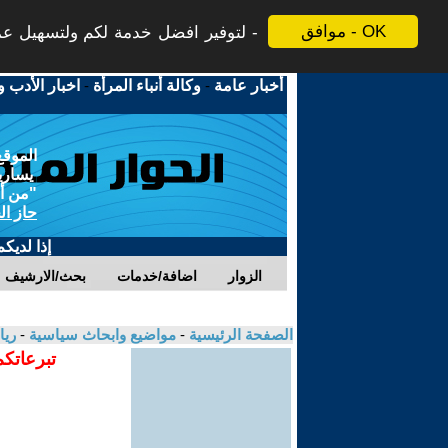
موافق - OK
لتوفير افضل خدمة لكم ولتسهيل عملي
أخبار عامة
-
وكالة أنباء المرأة
-
اخبار الأدب و
الموقع
يسارية
"من أج
حاز ال
إذا لديك
الزوار
اضافة/خدمات
بحث/الارشيف
الصفحة الرئيسية
-
مواضيع وابحاث سياسية
-
ري
تبرعاتكم