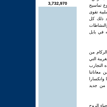
3,732,970
وع تماسيح
سلبية تقوى
د ذلك كل
والنشاطات
ه في بابل
لركام من
ريبة التي
ذه التجارب
معاناتنا
 وانكسارا
 من جديد
ياء الروح