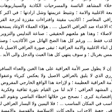
دخلاء المشاهد البائسة والمسرحيات الكاذبة والسيناريوهات
ة الاغلبية والامة ؛ وتثبيط عزيمتها وشل ارادتها ؛ في اكبر ك
عراقي المعاصر ؛ اكاذيب مقيتة وافتراءات مقززة لدرجة القر
ء الاعداء ضد العراقي الاصيل .... , هؤلاء العملاء الاوغاد يست
الاصلاء ؛ وهذا هو ملعبهم الحقيقي : صناعة التدليس والتزوير
كذب فقط .... ورغم كل هذا الضخ الهائل من الأكاذيب ؛ وصن
 ابناء الاغلبية والامة العراقية ؛ تبقى صورة العراقي الاصيل ن
 بغربال ؛ و سوف ينتهي كل هذا العبث والدجل والى الأبد ...
إن لا يطول صبر الأمة العراقية على هذا الغبن والعداء السافر 
زري الذي لا يليق بالعراقي الاصيل ولا يعكس كبرياء وعنفوا
مة العراقية العظيمة ؛ و لإزاحة هذا الواقع الخارجي المفروض 
 المشهد العراقي ؛ لابد لنا من القيام بثورة ثقافية وفكرية 
اقتصادية كبرى ؛ نصحح من خلالها اخطاء الماضي ونقوم الم
سب في المكان المناسب ... ؛ فلا اليمين ولا اليسار العراقي لد
ي جعبة الاحزاب والحركات الاسلامية والقومية والاممية و