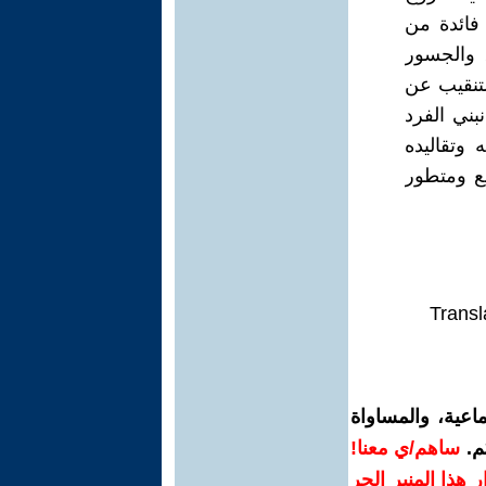
ا فائدة من
 والجسور
لتنقيب عن
بني الفرد
 وتقاليده
يع ومتطور
Transl
اعية، والمساواة
م.
ساهم/ي معنا!
رار هذا المنبر الحر