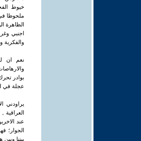
خيوط الفج
ملحوظا في 
الظاهرة ال
اجنبي وغري
والفكرية وا
نعم ان لل
والارهاصات 
بوادر تحرك
عجلة في ال
يراودني ا
العراقية ,
عند الاخرين
الجوار؛ فه
بيننا وبين 