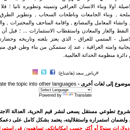
اصيلة اولا وبناء الانسان العراقي وتنميته وتطويره ثانيا ؛ فل
أسلحة , وبناء الجامعات وناطحات السحاب , وتطوير الطرق
 وانشاء المعامل والمصانع , واقامة المتاحف والمختبرات , وا
النفط والغاز والمعادن واستقطاب الاستثمارات ... ؛ قبل أن ن
اصيل - المنتمي للعراق - الذي يعتز بلغته وتاريخه وحضارته
ايجابية وامته العراقية ، عند إذ سنتمكن من بناء وطن قوي من
ائرة منظومة الحداثة العالمية.
#رياض_سعد (هاشتاغ)
موضوع إلى لغات أخرى -
ate the topic into other languages
Powered by
Translate
شروع تطوعي مستقل يسعى لنشر قيم الحرية، العدالة الاجتم
. ولضمان استمراره واستقلاليته، يعتمد بشكل كامل على دعمك
دعمكم بمبلغ 10 دولارات سنويًا أو أكثر حسب إمكانياتكم، تساهمون في استم