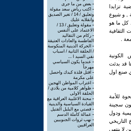
-
بعض من ما جرى
ة تزايدا
-
اكتب رياض سعد مقولة
 , و شيوع
وتعليق / 14 / تغير الصديق
وانقلابه عليك
 كل ما هو
-
مقولة وتعليق / 13 /
الاعتماد على النفس
 الثقافية
-
ركام من التقاليد
عة .
الفاطسة والعادات العتيقة
-
الحركة الدينية المنكوسة
/ الحلقة الثانية / اسباب
 الكونية
نفي السيد ا ...
-
عندما يكون السياسي
ا قد بدئت
مهرجاً
ي صنع اول
-
اقتل فلذة كبدك واحصل
على مكرمة
-
اغتراب المواطن الهجين
-
ظواهر كلامية من بلادي /
الحلقة الاولى
وة للأمة
-
محنة الاغلبية العراقية مع
القيادة السياسية والدينية
كون سجينة
-
قصتي مع البلبل القتيل
يمية ودول
-
عمالة كاملة الدسم
-
نهب ثروات الجنوبيين
 التاريخي
العراقيين
ن لا ينتهي