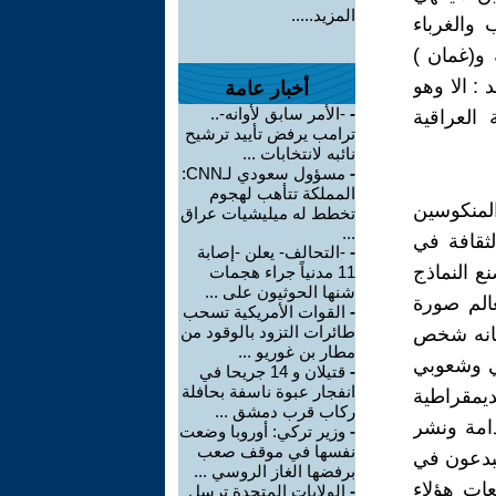
المزيد.....
والغرباء
 و(غمان )
 : الا وهو
أخبار عامة
-
-الأمر سابق لأوانه-..
 العراقية
ترامب يرفض تأييد ترشيح
نائبه لانتخابات ...
-
مسؤول سعودي لـCNN:
المملكة تتأهب لهجوم
المنكوسين
تخطط له ميليشيات عراق
...
لثقافة في
-
-التحالف- يعلن -إصابة
ع النماذج
11 مدنياً جراء هجمات
شنها الحوثيون على ...
الم صورة
-
القوات الأمريكية تسحب
طائرات التزود بالوقود من
 بانه شخص
مطار بن غوريو ...
 وشعوبي
-
قتيلان و 14 جريحا في
انفجار عبوة ناسفة بحافلة
يمقراطية
ركاب قرب دمشق ...
هدامة ونشر
-
وزير تركي: أوروبا وضعت
نفسها في موقف صعب
مبدعون في
برفضها الغاز الروسي ...
ات هؤلاء
-
الولايات المتحدة ترسل