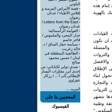
التاوتي
 إمام هذه
-
قصة الأمراض المزمنة و
ك بالهوية
إفلاس الأطباء / عدنان
رضوان
Letters from the East /
-
عدنان رضوان
-
العولمة الرأسمالية:
القيادات
جدل المجرد والملموس /
فاخر جاسم
ب ان تكون
-
سياسة حفار الساق / د.
والمتمثلة
خالد زغريت
-
الطائفية المتغلغلة في
 والثروات
لبنان / حسين محمود
ى والافضل
صالح
-
صدى دولي لكتاباتي: من
 الإطلاق
إحدى أبرز مفكرات اليسار
حول ابناء
الإيطالي إلى أ ... / رزكار
عقراوي
 والتجارة
المزيد.....
من الثروات
دها تنصهر
المعجبين بنا على
تقة وطنية
الفيسبوك
المنكوس "