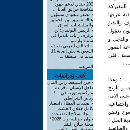
200 جندي لدعم جهود
 المفبركة
مكافحة حرائق الغابا ...
ذبة عرفها
-
مصدر سعودي مسؤول:
هناك تنسيق بين الحوثيين
ف والتقيؤ
والميليشيات العراق ...
-
الرئيس البولندي: لن
خفون بعقول
ترفرف رايات بانديرا في
 والدجل و
سماء وارسو
-
التحالف العربي بقيادة
اعة الصور
السعودية يعلن إصابة 11
اصعة , فلن
مدنيا في منطقة ...
. .
المزيد.....
كتب ودراسات
... ؛ وهذا
-
حين استيقظ رأس المال
ن و تاريخ
داخل الإنسان .. قراءة
ماركسية ثورية في ... /
على الامة
رياض الشرايطي
-
ابجديات العطاء / انتصار
واجتماعية
كامل جفلان الخشت
عوج ونضع
-
مجلة سلاح النقد، عدد
جوان-جويلية-اوت 2026 /
ية الحل ؛
مجلة سلاح النقد
الطائفية
-
حقوق العصر / أحمد