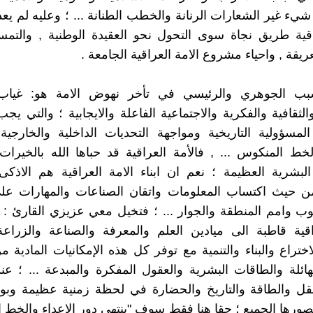
شيء غير الشعارات الرنانة والخطب الطنانة ... ؛ وعليه لم يعد
اقية طريق نجاة سوى التحول نحو العقيدة الوطنية , والتمس
عريقة , واحياء مشروع الامة العراقية الجامعة .
بب الجوهري والرئيسي في تأخر نهوض الامة هو: غياب 
لثقافية والفكرية والاجتماعية الفاعلة والايجابية ؛ والتي يج
مسؤولية التاريخية ومواجهة التحديات الداخلية والخارجية 
الخط المنكوس ... , فالأمة العراقية قد حباها الله بالخيرات
لبشرية العظيمة ؛ نعم ان ابناء الامة العراقية هم الاذك
ن حيث اكتساب المعلومات واتقان الصناعات والمهارات على
ب وامم المنطقة والجوار ... ؛ فتخيل معي عزيزي القارئ : ت
اقية قاطبة الى ميادين العلم والمعرفة والصناعة والزراعة
لاختراع والبناء والتنمية مع توفر كل هذه الإمكانيات المادية 
لهائلة والطاقات البشرية والعقول المفكرة والمبدعة ... ؛ عن
عقل والطاقة والتاريخ والحضارة في لحظة زمنية عظيمة وبو
تصورها الجميع ؛ حقا هنا فقط سوف "ينتهي دور الاعداء والخط 