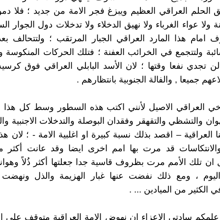
قق الحلم العراقي العظيم ويبزغ فجر الامة من جديد ؛ فلا دم
نة ولا عواء الغرباء ولا نهيق الدخلاء ولا تدخلات دول الجوار ال
 امام هذا المارد العراقي الجبار المرتقب ؛ ولتتحالف بع
ائبة ولتتجمع في الخرائب العفنة ؛ فتلك الحركات المنكوسة 
ن تجدي نفعا وقتها ؛ لان الأسد البابلي العراقي فوق كرسي
اعهم جميعا , والفالة الجنوبية بانتظارهم .
اخي العراقي الاصيل لأنني اكتب هذه السطور وسط كل هذا ا
وان والتشظي والتقهقر وفقدان البوصلة والتدخلات الاجنبية والغ
نا العراقية – اقصد بذلك نسبة كبيرة او اغلبية الامة - ؛ لان ه
الانتكاسات قد مرت بها امم اخرى ايضا وقد عانت أكثر من 
ل ان تلك الأمم مرت بظروف قاسية جدا جعلتها أكثر ذُلاً وهوانا
اليوم ، ومع ذلك نفضت عنها غبار الهزيمة والذل ونهضت
الكثير من الميادين ... .
لمكم سادتي الاعزاء ان نهوض الامة العراقية متوقف على اح