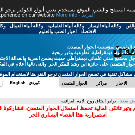
ة التصفح والنشر، الموقع يستخدم بعض أنواع الكوكيز نرجو النق
More info - المزيد
experience on our website
الفن
-
وكالة أنباء اليسار
-
وكالة أنباء العلمانية
-
وكالة أنباء العمال
-
وكا
الاقتصاد
-
اخبار الطب والعلوم
 الرئيسي لمؤسسة الحوار المتمدن
، علمانية، ديمقراطية، تطوعية وغير ربحية
ل مجتمع مدني علماني ديمقراطي حديث يضمن الحرية والعدالة الاجتم
حوار المتمدن على جائزة ابن رشد للفكر الحر والتى نالها أعلام في الفك
م مشاكل تقنية في تصفح الحوار المتمدن نرجو النقر هنا لاستخدام الموقع
كوردي
English
الاخبار
مراكز
الحوار المتمدن
اض سعد
- بوادر انبثاق روح الامة العراقية
 وتبرعاتكن المالية تحفظ استقلال الحوار المتمدن، فشاركونا 
استمرارية هذا الفضاء اليساري الحر