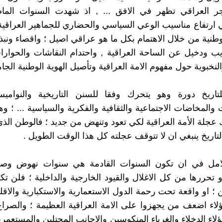
ر العراقي تظهر في الافق ... , اذ شهدت السنوات الماضي
ارتفاع مناسيب الوعي السياسي والحضاري للجماهير العراقية
وطنية من خلال الاهتمام بكل ما هو عراقي اصيل ؛ واقصاء ونبذ
ب ودخيل عن الساحة العراقية , واحتدام النقاشات والحوارات
لنخبوية حول مفهوم الامة العراقية وتأصيل الهوية الوطنية الجام
تاريخ دورة وهو يتحرك وفقا للسنن التاريخية والنواميس
والمخاضات الاجتماعية والثقافية والفكرية والسياسية ... ؛ وه
 عجلة الأمة العراقية لكي تعود وتنهض من جديد ؛ فالوطن الذ
تاريخ ينبغي ان لا تتوقف عجلته كل هذا الوقت الطويل .
لامل في ان تكون السنوات القادمة هي سنوات نهوض وصح
 و تحررها من كل الاغلال والقيود الخارجية والداخلية ؛ فلن ت
 ؛ او واقعة تحت رحمة الدول الاستعمارية والاستكبارية والاقل
ؤلاء اضعف من يجهزوا على الامة العراقية العظيمة ؛ والصراع
هؤلاء الدخلاء والغرباء المنكوسين والاجانب المحتلين والمستعمري