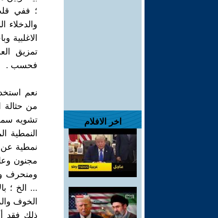
؛ ففي قلب
والدخلاء ا
الاغلبية وب
تمزيق العر
فحسب .
نعم استخدم
من حثالة ا
تشويه سمعة
اخر الافلام
النمطية ال
نمطية عن اب
مجنون وع
ومنحرف وس
... الخ ؛ ب
الخوف والر
ذلك فقد أ