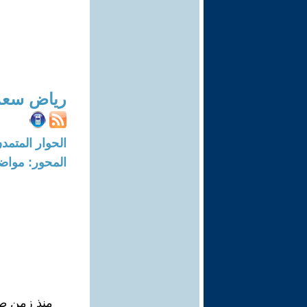
رياض سعد
الحوار المتمدن-العدد: 7504 - 23
المحور: مواض
منذ زمن طو