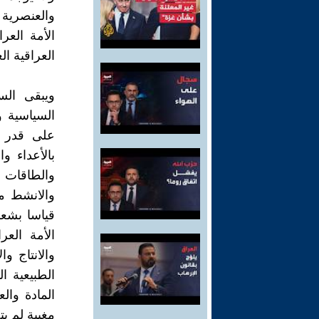
والعنصرية 
الأمة العر
العراقية ال
ويبقى الس
السياسية وا
على قدر ال
بالأعداء و
والطاقات ا
والانشط م
قياسا بشعو
الأمة العر
والانتاج وا
الطبيعية ا
المادة وال
مغيبة لم ي