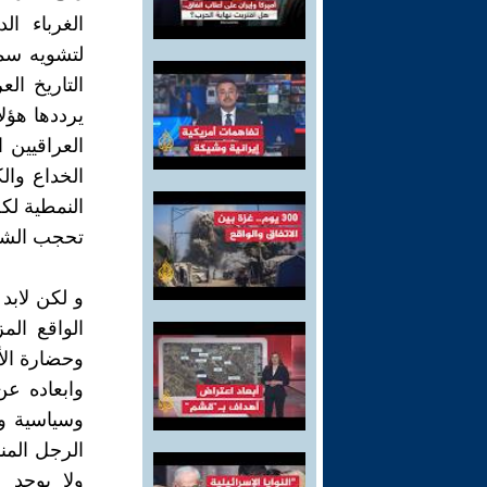
الغرباء ال
لتشويه سمع
التاريخ ال
يرددها هؤلا
العراقيين 
الخداع وال
النمطية لكل
تحجب الشمس
و لكن لابد 
الواقع الم
وحضارة الأ
وابعاده عن
وسياسية و
الرجل المنا
ولا يوجد ف