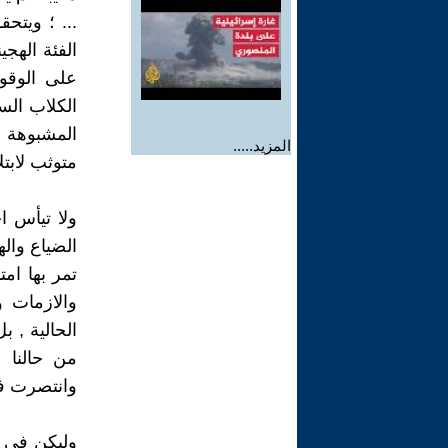
... ؛ ويتح
الفئة الهجي
على الوقوف
الكلاب الس
المشبوهة ل
المزيد.....
متوثب لابتل
ولا تيأس 
الضياع واله
تمر بها امت
والازمات و
الحالية , ب
من حالنا 
وانتصرت في 
وليكن في ع