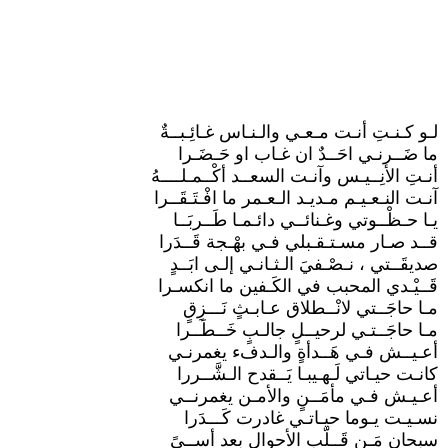
لـو كـنـتِ أنـت مـعـي والـنـاس غـائِـبــةٌ
ما ضَــرنـي احَــدٌ ان غـاب او حَـضَـرا
أنـتِ الأنِــيـس وآنـت السعــد أكْــمـلــــهُ
آنـت النـعـيـم مـديـد الـعـمر ما افْـتَـقَــرا
يـا حـظْــوتي وغـنائــي دائـمـا طَــربَــا
قــد صـار مسـتـقـبلي فـي بهْـجة قَــدَرا
صديقَــتي ، نـصْـفيَ الـثـانـي إلـى ابَــدٍ
قَــيْـدي المحبب في الكَـفين ما انكسـرا
مـا حاجَــتي لانْــطلاق عـابـثٍ نَـــزِقٍ
مـا حاجَــتـي لرحيــلٍ جالـبٍ خَــطَــرا
أعـيــش فـي هَــدأةٍ والـدفء يغمرنـي
كانـت حيـاتي لَـهـيبـا يَــقدح الـشَّــررا
أعـيـش فـي مأمَــنٍ والأمـن يغمرنــي
نسـيـت يـوما حيـاتـي غادرت كَـــدَرا
سبحان مَـن قَــلّب الأحوال بعد أســىً