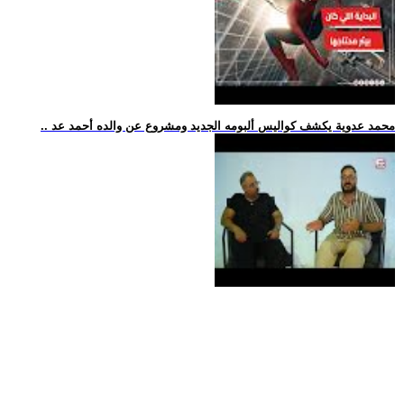
.. محمد عدوية يكشف كواليس ألبومه الجديد ومشروع عن والده أحمد عد