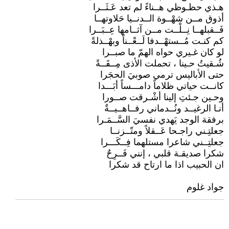
هـذي حظـوظي هــناءً لم تعد عَـثَــرا
أذوق مــن شهْــوة الــدنــيا حَلاوتهــا
فَــقبلهــا نِــلْــت مــن آثــامها عِــبَــرا
كم كنـت مُــستهْــدفا لَــعْــناً وبهْــذلةً
لو كان غـيري حواه الهمّ ما صبــرا
شُـقيتُ حـينا ، تحملت الأذى مِــقَــةً
حتى الأباليس ترمي صوبيَ الحجَرا
كانــت حياتي ظلاماً دامـــساً أبَـــدا
وحـين جـئتِ إلينا أشْـرقت صــورا
أنـا الرغيــد ونُــدماني رفــاهــيــةٌ
برفقة الوجد يَهدي نفسيَ السَّــمَـرا
جعلتِـني راجـحا عَــقلاً ومتّــزنــا
جعلتِــني شاعرا مستلهما فِــكَـــرا
شكرا صديقـة قلبي ، إنني فَــرِحٌ
ان الحبيب اذا ما ارتاح قد شكرا
جواد غلوم