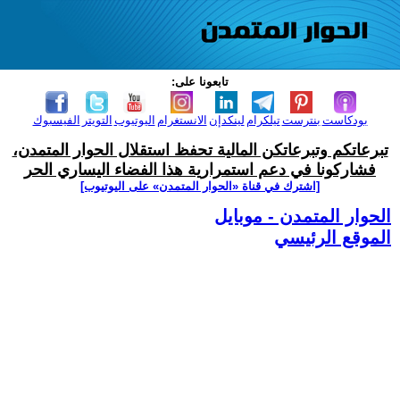
تابعونا على:
بودكاست
بنترست
تيلكرام
لينكدإن
الانستغرام
اليوتيوب
التويتر
الفيسبوك
تبرعاتكم وتبرعاتكن المالية تحفظ استقلال الحوار المتمدن،
فشاركونا في دعم استمرارية هذا الفضاء اليساري الحر
[اشترك في قناة ‫«الحوار المتمدن» على اليوتيوب]
الحوار المتمدن - موبايل
الموقع الرئيسي