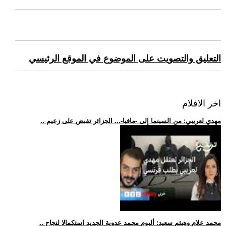
التعليق والتصويت على الموضوع في الموقع الرئيسي
اخر الافلام
.. مهدي لعريبي: من السينما إلى -مافيا-... الجزائر تقبض على زعيم
.. محمد علام وهيثم سعيد: ألبوم محمد عدوية الجديد استكمالا لنجاح