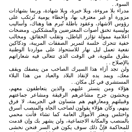
السوء. .
مدراء بلا مروءة، وبلا خبرة، وبلا شهادة، وربما بشهادات
مزورة أو غير معترف بها، وأخطاء يومية تُرتكب على
رؤوس الاشهاد، وعقود باطلة تُبرم هنا وهناك، وأساليب
بوليسية تخنق أصوات المعترضين والمشككين. ومضخات
اعلامية ممولة تؤازر الباطل، وتقلب الحقائق. ومخالب
خفية تتحرك خلسة لتمرير الصفقات المريبة، ودكاكين
نفعية تعمل ليل نهار للاستحواذ على مواردنا الوطنية
بطرق ملتوية، في الوقت الذي تتعالى فيه شعاراتهم
بالإصلاح . .
ولن تجد أزاء هذا السيرك الصاخب من ينصفك ويقف
معك، ويمد يده لإنقاذ البلاد والعباد من هذا البلاء
المستشري في كل مكان. .
هؤلاء ومن يتستر عليهم، والذين يتعاطفون معهم،
ويخشون جرح مشاعرهم الرقيقة ومشاعر جماعتهم
وقبيلتهم ومعارفهم هم متساون في الجريمة، لا فرق
بينهم، وكأن هؤلاء يقولون لصاحب الجاه والمنصب أسرق
واختلس وبعثر الأموال العامة كما تشاء فأنت محمي
بالمنصب والمكانة الاجتماعية، ولن يشهر بك وإن قدمت
للمحاكمة فإنَّ ذلك سوف يكون في السر فنحن نخشى