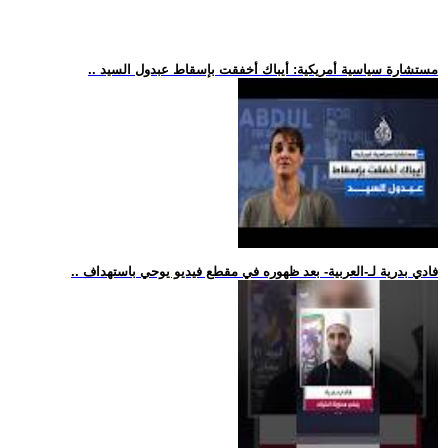
.. مستشارة سياسية أمريكية: أيباك أخفقت بإسقاط عبدول السيد
.. فادي بدرية لـ-العربية- بعد ظهوره في مقطع فيديو يوحي باستهداف