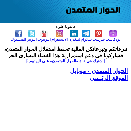
تابعونا على:
بودكاست
بنترست
تيلكرام
لينكدإن
الانستغرام
اليوتيوب
التويتر
الفيسبوك
تبرعاتكم وتبرعاتكن المالية تحفظ استقلال الحوار المتمدن،
فشاركونا في دعم استمرارية هذا الفضاء اليساري الحر
[اشترك في قناة ‫«الحوار المتمدن» على اليوتيوب]
الحوار المتمدن - موبايل
الموقع الرئيسي