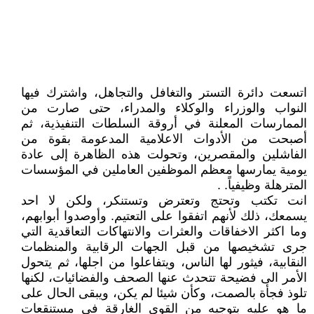
اتسعت دائرة التستر والتغافل والتجاهل، واشترك فيها
النواب والوزراء والوكلاء والمدراء، حتى صارت من
الممارسات المعلنة في أروقة السلطات التنفيذية، ثم
أصبحت من الأدوات الاعلامية المدعومة بقوة من
الفاشلين والمقصرين، وتحولت هذه الظاهرة إلى عادة
يومية يمارسها معظم الموظفين العاملين في المؤسسات
المترهلة وظيفياً. .
انت تكتب وتحتج وتعترض وتستنكر، ولكن لا احد
يسمعك، ذلك لأنهم اتفقوا على التعتيم. وأوصدوا أبوابهم،
وما اكثر الاخفاقات والعثرات والانتهاكات التعاقدية التي
جرى تشخيصها من قبل الجهات الرقابية والمنظمات
النقابية، فيثور لها الناس، ويتفاعلوا من اجلها، ثم يتحول
الأمر الى فضيحة تتحدث عنها الصحف والفضائيات، لكنها
تلوذ فجأة بالصمت، وكأن شيئا لم يكن، ويبقى الحال على
ما هو عليه بتوجيه من القوى الغارقة في مستنقعات