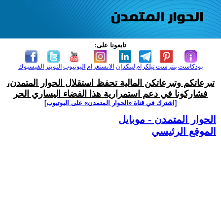
تابعونا على:
بودكاست
بنترست
تيلكرام
لينكدإن
الانستغرام
اليوتيوب
التويتر
الفيسبوك
تبرعاتكم وتبرعاتكن المالية تحفظ استقلال الحوار المتمدن،
فشاركونا في دعم استمرارية هذا الفضاء اليساري الحر
[اشترك في قناة ‫«الحوار المتمدن» على اليوتيوب]
الحوار المتمدن - موبايل
الموقع الرئيسي