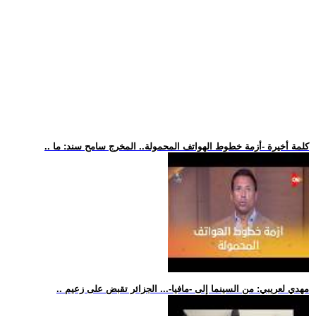
.. كلمة أخيرة -أزمة خطوط الهواتف المحمولة.. المخرج سامح سند: ما
.. مهدي لعريبي: من السينما إلى -مافيا-... الجزائر تقبض على زعيم