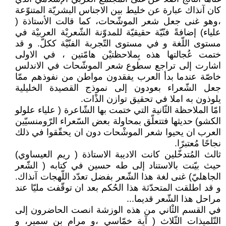
كان آنذاك عبارة عن خليط بين الاجناس البشريّة المتنوّعة
،وهو غنى جعل شعر الموشّحات، كما قالت الأستاذة (
علياء) إضافةً فنّيّة حقيقيّة للمدوّنة الشّعريْة العربيْة في
مستوى اللّغة و في مستوى التّجربة الفنّيْة ككلّ. و قد
ختمت عُجالتها هذه بِملاحظتيْن هامّتين ، في الاولى
اشارت إلى تراجع سطوع شعر الموشّحات في الاندلس
خاصّة عندما بدأ العرب يفقدون مواطن من نفوذهم ممّا
جعل الشّعراء بعودون إلى نموذج القصيدة الخليلية
يلوذون به املا في تحقيق توازن الذْات.
امّا الملاحظة الثّانية التي ختمت بها الشّاعرة ( علياء علولو
الكشو) حديثها فتتعلّق بمحاولة بعض السّعراء الرّومنسيّين
العرب ان يحيوا شعر الموشْحات دون ان يحقّقوا في ذلك
نجاحًا مُعتبرًا.
ثالث المُتدخّلين كانت الاديبة الاستاذة ( ريم العيساوي)
حيث بيّنت بالاستناد إلى طه حسين في كتابه ( الشّعر
الجاهليّ) غنى لغة هذا الشّعر بفضل تعدّد اللّهجات آنذاك.
و قد اطلقت المتحدّثة هذا الحُكم بعد ان توقّفت مليّا عند
مراحل هذا الشّعر قديما...
في القسم الثْاني من هذه الوزشة انصت الحاضرون إلى
التّلميذات الثّلاث ( آية خمّاسي ،و مرام بن سمير، و