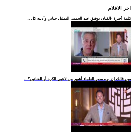
اخر الافلام
.. كلمة أخيرة -الفنان توفيق عبد الحميد: التمثيل حياتي وأديته كل
.. مين قالك إن بره مصر العلماء أشهر من لاعبي الكرة أو الفنانين؟