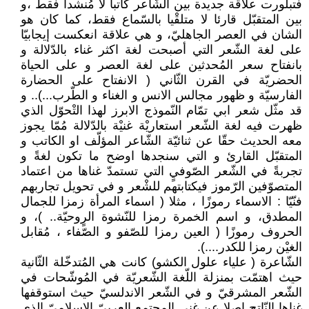
فتبلورت علاقة جديدة بين الشّاعر كاتبا لا مُنشدا فقط ،و
بين المتقبّل قارئا لا متلقْيا بالسّماع فقط، كما كان هو
الشان في العصر الجاهليّ، و هي علاقة انعكست إيجابيّا
على لغة الشّعر التي أصبحت لغة اكثر غناء بالدّلالة و
بانفتاح سعر المُحدثين على لغة العصر و على الحياة
الحضريّة في القرن الثّاني ( الانفتاح على الحضارة
الفارسيّة و ظهور مجالس الانس و الغناء و الطّرب...).. و
قد مثّل شعر ابي تمّام النّموذج الابرز لهذا التْحوّل الذي
ظهرت فيه لغة الشّعر استعاريْة غنيْة بالدّلالة مُمّا يجوز
معه الحديث حقّا عن ثنائيّة الشّاعر المؤلّف او الكاتب و
المتقبّل القارئ و التي سنجدها اوضح ما تكون لغةً و
تجربةً في الشّعر الصّوفيٍ التي تستمدّ غناها من اعتماد
المتصوّفين الرّموز فيكتابتهم للشْعر و في تحويل تجاربهم
فنّيّا : الاسماء رموزًا ، مثلا ( اسماء المرأة زمزا للجمال
المطدق، و اسم الخمرة رمزا للنّشوة الرٍوحيّة.. )، و
الحروف رموزًا ( العين رمزا للصّفو و الصّفاء ، مُقابل
الغيْن رمزا للكدر....).
الشّاعرة ( علياء علول الكشو) كانت هي المُتدخّلة الثّانية
حيث اهتمّت بمنزلة اللّغة الشّعريّة في المُوشّحات في
الشّعر المشرقيّ و في الشّعر الاندلسيّ حيث استوقفها
غناها النّاتج اصلا عن غنى المجتمع العربيّ الإسلاميّ الذي