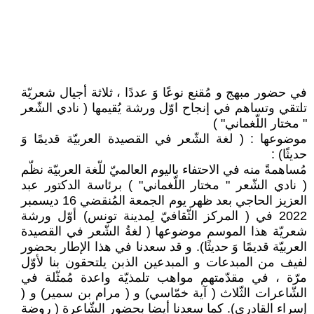
في حضور مبهج و مُقنع نوعًا وَ عددًا ، ثلاثة أجيال شعريّة
تلتقي وتساهم في إنجاح اوّل ورشة يُقيمها ( نادي الشّعر
" مختار اللّغماني" )
موضوعها : ( لغة الشّعر في القصيدة العربيّة قديمًا وَ
حديثًا) :
مُساهمةً منه في الاحتفاء باليوم العالميّ للّغة العربيّة نظّم
( نادي الشّعر " مختار اللّغماني" ) برئاسة الدكتور عبد
العزيز الحاجي بعد ظهر يوم الجمعة المُنقضي 16 ديسمبر
2022 في ( المركز الثّقافيّ لِمدينة تونس) أوّل ورشة
شعريّة هذا الموسم موضوعها ( لغةُ الشّعر في القصيدة
العربيّة قديمًا وَ حديثًا). و قد سعدنا في هذا الإطار بحضور
لفيف من المبدعات و المبدعين الذبن يلتحقون بنا لأوّل
مرّة ، في مقدّمتهم مواهب تلمذيّة واعدة مُمثّلة في
الشّاعرات الثّلاث ( آية خمّاسي) و ( مرام بن سمير) و (
إسراء القادري). كما سعدنا أيضا بحضور الشّاعرة ( روضة