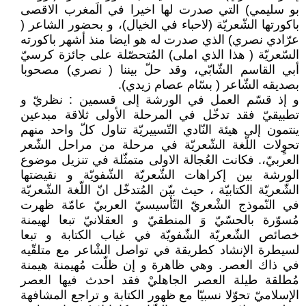
بو سليمي) التي صدرت لها اخيرا في الَمغرب الاقصى
باكورتها الشّعريّة (لاحباء في الخيال)، و بحضور الشاعر (
عرّادي نصري) الذي صدرت له هو ايضا منذ أشهر باكورته
السّعريّة ( هذا الذي املى) المُتحصّلة على جائزة كرسيّ
أبي القاسم الشّابّي، وقد حلّ بيننا ( نصري) مصحوبا
بصديقه الشّاعر ( بسّام عصام زيدي).
و إذ قسّم العمل في الورشة إلى قسمين : نظريّ و
تطبيقيّ فقد تدخّل في المرحلة الأولى ثلاقة مبدعين
ينتمون إلى هيئة النّادي التّسييريّة تناول كلّ واحد منهم
تحوٍلات اللّغة الشّعريّة في مرحلة من مراحل الشّعر
العربيّ،. فكانت العُجالة الاولى متمثّلة في تنزيل موضوع
الورشة بين إكراهات الشّعريّة الشّفويّة و نقيضتها
الشّعريّة الكتابيّة ، حيث بيّن المُتدخّل انّ اللّغة الشّعريّة
في النّموذج الشْعريّ التّأسيسيّ العربيّ عامّة ظهرت
مُسوّرة بالحسّيّ وَ المنطقيّ و العقلانيّ تبعا لهيمنة
خصائص الشّعريّة الشّفويّة في غياب الكتابة و تبعا
لسيطرة الإنشاد كطريقة في تواصل الشْاعر مع متلقّيه
في ذاك العصر. وهي ظاهرة و إن ظلّت مُهيمنة هيمنة
مُطلقة طيلة العصر الجاهليْ فقد احدث فيها العصر
الإسلاميّ تحوّلا نسبيّا مع ظهور الكتابة و تراجع المشافهة