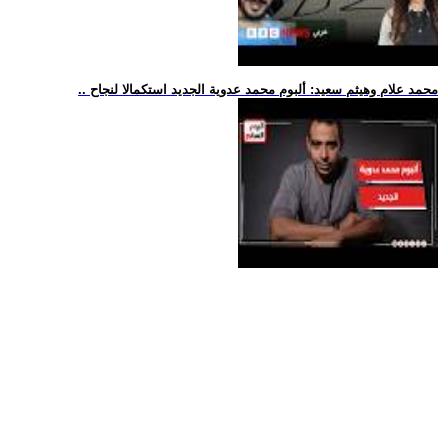
.. محمد علام وهيثم سعيد: ألبوم محمد عدوية الجديد استكمالا لنجاح