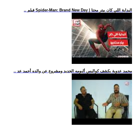
.. فيلم Spider-Man: Brand New Day | البداية اللي كان بيتر محتا
.. محمد عدوية يكشف كواليس ألبومه الجديد ومشروع عن والده أحمد عد