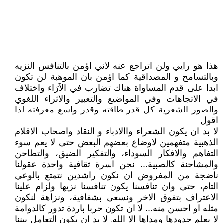
هذا هو رايي ولن اتراجع عنه لاني اؤمن بالتنافس النزيه
وبالتسامح و المصداقية كما اؤمن بان الموهبة لن تكون
ابدا على قدم المساواة هناك تضارب في الآرَاء واختلاف
في الاتجاهات وفي المواضيع والتعبير والاثراء اللغوي
والصور الشعرية كل قدر طاقته وقدر واسع معرفته لذا
اقول
لا بد ان يكون الشعراء واالادباء و النقاد واصحاب الاقلام
الذهبية متفهمين لاوضاع بعضهم البعض حتى لا يعم سوء
التفاهم والافكار السوداء، والتفكير الضيق، والتطاحن
والمشاحنة كالصبية... نحن اسرة ثقافية واحدة عقولنا
ناضجة من المفروض ان نكون راشدين نتمتع بالوعي
التام، حتى وان تنافسنا يكون تنافسنا نزيها ولزام علينا
الاعتراف بتفوق الاخر ونسعى بشفافية، ونزاهة لنكون
مثله او احسن منه... لا ان تكون حربا باردة تدور كالدوامة
لا يعلم حدودها ومداها الا الله. لا بد ان يكون التعامل بيننا