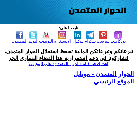
تابعونا على:
بودكاست
بنترست
تيلكرام
لينكدإن
الانستغرام
اليوتيوب
التويتر
الفيسبوك
تبرعاتكم وتبرعاتكن المالية تحفظ استقلال الحوار المتمدن،
فشاركونا في دعم استمرارية هذا الفضاء اليساري الحر
[اشترك في قناة ‫«الحوار المتمدن» على اليوتيوب]
الحوار المتمدن - موبايل
الموقع الرئيسي